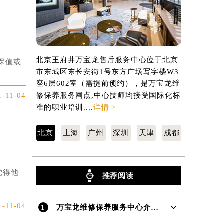
北京王府井万宝龙售后服务中心位于北京
上海万宝龙
保值或
市东城区东长安街1号东方广场写字楼W3
区南京东路
座6层602室（需提前预约），是万宝龙维
806室（
1-11-04
修保养服务网点,中心技师均接受国际化标
养服务网点
准的职业培训....
详情 >
职业培训...
北京
上海
广州
深圳
天津
成都
觉得他
推荐阅读
1-11-04
1
万宝龙维修保养服务中心介绍 | Montblanc