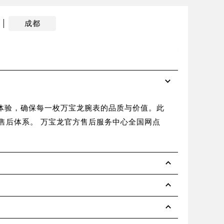
成都
在上
2026年6
务体验，确保每一枚万宝龙腕表的品质与价值。此
【万宝龙售
售后体系。 万宝龙官方售后服务中心全国网点
标准统一、
级工程......
详
2026年6
2026年6
2026年6