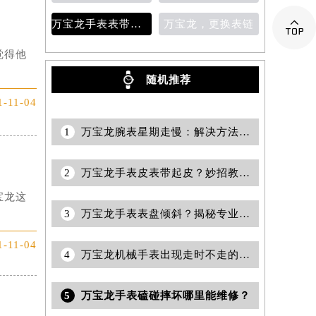

万宝龙手表表带变色
万宝龙，更换表链
觉得他
随机推荐
1-11-04
1
万宝龙腕表星期走慢：解决方法与调整技巧
2
万宝龙手表皮表带起皮？妙招教你轻松修复
宝龙这
3
万宝龙手表表盘倾斜？揭秘专业解决之道，恢复精准风采
1-11-04
4
万宝龙机械手表出现走时不走的原因是什么？
5
万宝龙手表磕碰摔坏哪里能维修？