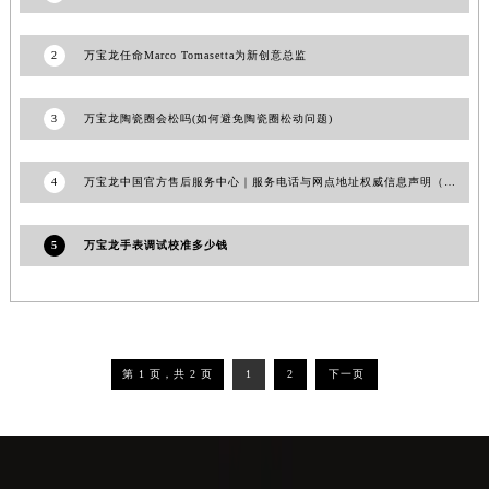
1
深圳万宝龙售后维修中心地址是什么？
2
万宝龙任命Marco Tomasetta为新创意总监
3
万宝龙陶瓷圈会松吗(如何避免陶瓷圈松动问题)
4
万宝龙中国官方售后服务中心｜服务电话与网点地址权威信息声明（2026年6月最新）
5
万宝龙手表调试校准多少钱
第 1 页，共 2 页
1
2
下一页