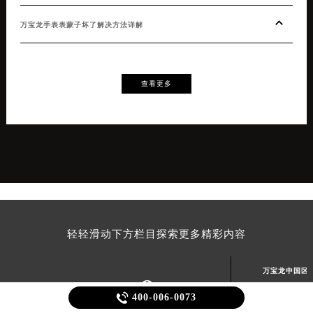
万宝龙手表表蒙子坏了解决方法详解
查看更多
轻轻滑动下方栏目探索更多精彩内容
万宝龙中国区

400-006-0073