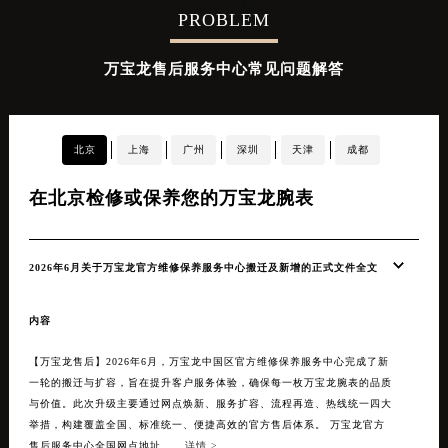
PROBLEM
万宝龙售后服务中心常见问题解答
北京
上海
广州
深圳
天津
成都
在北京检修或保养您的万宝龙腕表
在
2026年6月关于万宝龙官方维修保养服务中心搬迁及新增的正式文件全文
20
【万
内容
优化
覆盖
【万宝龙售后】2026年6月，万宝龙中国区官方维修保养服务中心完成了新
体验
一轮的搬迁与扩容，旨在提升客户服务体验，确保每一枚万宝龙腕表的品质
来规模
与价值。此次升级主要通过网点焕新、服务扩容、流程再造、热线统一四大
举措，构建覆盖全国、标准统一、便捷高效的官方售后体系。 万宝龙官方