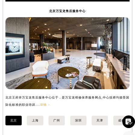
万宝龙保养
北京万宝龙售后服务中心
北京王府井万宝龙售后服务中心位于，是万宝龙维修保养服务网点,中心技师均接受国
上
际化标准的职业培训....
详情 >
准的

北京
上海
广州
深圳
天津
成都