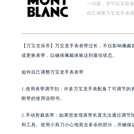
一问题，您可以采取多
泰州市海陵区永定东路399号置地商
宁波市江北区大闸南路500号来福士广
自己调整万宝龙手表表
杭州市上城区钱江路1366号华润大厦
金华市金东区东市南街777号金华万达
绍兴市越城区胜利东路379号世茂天
【
万宝龙保养
】万宝龙手表表带过长，不仅影响佩戴
嘉兴市南湖区广益路705号嘉兴世界贸
南昌市红谷滩新区红谷中大道998号
或更换表带，以确保佩戴体验达到最佳状态。
济南市历下区经十路11111号华润中
广州市天河区天河路230号万菱汇国
如何自己调整万宝龙手表表带
广州市越秀区环市东路371-375号
深圳市罗湖区深南东路5001号华润大
1.使用表带调节扣：许多万宝龙手表配备了可调节
惠州市惠城区江北文昌一路7号华贸大
附带的使用说明书。
厦门市思明区湖滨东路95号华润大厦写
福州市鼓楼区五四路128-1号恒力城
2.手动剪裁表带：如果您发现表带长度无法通过调
成都市锦江区人民东路6号SAC东原中
和工具。使用小剪刀小心地剪去多余的部分，并确保
重庆市江北区观音桥步行街2号融恒时