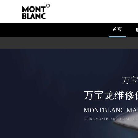
首页
万
万宝龙维修
MONTBLANC MA
CHINA MONTBLANC REPAIR CE