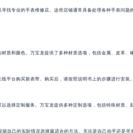
大厦B座12楼03室（需提前预约）
以寻找专业的手表维修店。这些店铺通常具备处理各种手表问题
心写字楼A座7楼709室（需提前预约）
2层04室（需提前预约）
心A座907室（需提前预约）
A座(旺进大厦)18层09室（需提前预约）
国际金融中心14楼14D（需提前预约）
的材质和颜色。万宝龙提供了多种材质选项，包括金属、皮革、
广场写字楼10层06室（需提前预约）
心写字楼B座13层07室（需提前预约）
安国际中心E座6楼10室（需提前预约）
B座17层1707室（需提前预约）
者在线平台购买新表带。购买后，请按照说明书上的步骤进行安装
写字楼A座10层1002室（需提前预约）
心东1幢20楼2002室（需提前预约）
街70号华润万象城写字楼（鄂尔多斯大厦）23层2326室（需
还可以选择定制服务。万宝龙提供多种定制选项，包括特殊材质、
州中心写字楼21层2102室（需提前预约）
国际金融中心写字楼20层01室（需提前预约）
宝龙售后服务中心（需提前预约）
根据自己的实际情况选择最适合的方法。无论是自己动手还是寻