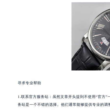
长沙市芙蓉区定王台街道建湘路393
郑州市二七区铭功路10号华润大厦写字
太原市迎泽区解放路15号亨得利名
沈阳市沈河区中街路137号亨得利名
沈阳市沈河区中街路83号亨得利名
乌鲁木齐市天山区红山路26号时代广场
温州市鹿城区锦绣路1067号置信广场
哈尔滨市道里区友谊西路600号富力中
大连市中山区人民路15号国际金融大
佛山市禅城区季华五路57号万科金融中
东莞市东城街道鸿福东路1号民盈国贸
无锡市梁溪区人民中路139号恒隆广场
寻求专业帮助
南通市崇川区工农路57号圆融广场写字
苏州市苏州工业园区星港街199号苏州
1.联系官方服务站：虽然文章开头提到不使用“官方
武汉市江汉区解放大道686号世界贸易
务站是一个不错的选择。他们通常能够提供专业的调
南宁市青秀区金湖路59号地王大厦12