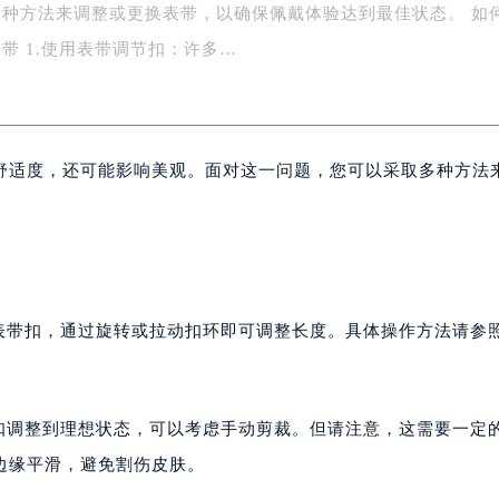
种方法来调整或更换表带，以确保佩戴体验达到最佳状态。 如
务中心东塔写字楼（华润万象城）17层1706室（需提前预约）
场办公楼20层2009室（需提前预约）
带 1.使用表带调节扣：许多…
写字楼A座5层503-5室（需提前预约）
广场写字楼4号楼22层2209室（需提前预约）
际中心写字楼8层805室（需提前预约）
舒适度，还可能影响美观。面对这一问题，您可以采取多种方法
易中心写字楼A座13层1304室（需提前预约）
绿地双子塔（中央广场）A1座办公楼14层07室（需提前预约）
心写字楼（万象城）15层1508室（需提前预约）
际中心写字楼A塔7层704室（需提前预约）
世界贸易中心大厦南塔写字楼15层07室（需提前预约）
厦写字楼17层1701室（需提前预约）
的表带扣，通过旋转或拉动扣环即可调整长度。具体操作方法请参
厦写字楼1座30层05室（需提前预约）
字楼B座11层1104室（需提前预约）
写字楼15层03室（需提前预约）
节扣调整到理想状态，可以考虑手动剪裁。但请注意，这需要一定
心写字楼24层2406B室（需提前预约）
边缘平滑，避免割伤皮肤。
代广场写字楼9层902室（需提前预约）