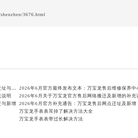
得利名表维修授权店1楼万宝龙售后服务中心（需提前预约）
国际中心D座11层1102室万宝龙售后服务中心（北京总部）（
/shenzhen/3676.html
广场W3座6层602室万宝龙售后服务中心（需提前预约）
先天下万宝龙售后服务中心（需提前预约）
特大街万宝龙售后服务中心（需提前预约）
街万宝龙售后服务中心（需提前预约）
3号王府井百货名表维修万宝龙售后服务中心（需提前预约）
宝龙售后服务中心（需提前预约）
霍洛街万宝龙售后服务中心（需提前预约）
央街万宝龙售后服务中心（需提前预约）
2026年6月官方补充修订最终确认：万宝龙售后网点迁址与新增
街万宝龙售后服务中心（需提前预约）
充说明
路万宝龙售后服务中心（需提前预约）
迁与新增
2026年6月官方补充通告：万宝龙售后网点迁址及新增
大街万宝龙售后服务中心（需提前预约）
万宝龙手表表耳掉了解决方法大全
市光明街与额尔敦路交叉口万宝龙售后服务中心（需提前预约）
万宝龙手表表带过长解决方法
安大街万宝龙售后服务中心（需提前预约）
后服务中心（需提前预约）