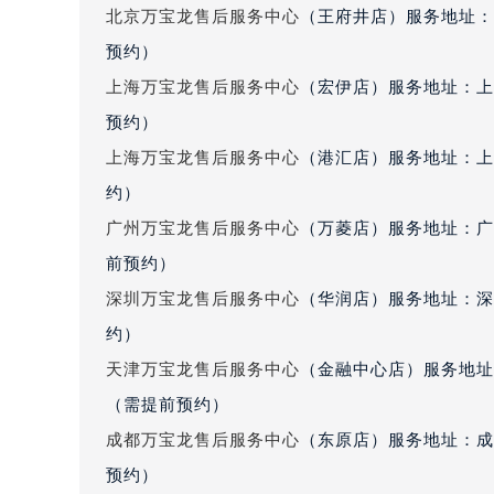
吉林省松原市宁江区五环大街万宝龙
北京万宝龙售后服务中心
（王府井店）服务地址：
吉林省通化市东昌区环通乡江南大街
预约）
吉林省延边市延吉市解放路万宝龙售
上海万宝龙售后服务中心
（宏伊店）服务地址：上
辽宁省鞍山市铁东区站前街万宝龙售
预约）
辽宁省本溪市平山区胜利路万宝龙售
上海万宝龙售后服务中心
（港汇店）服务地址：上
辽宁省朝阳市双塔区新华路万宝龙售
约）
辽宁省丹东市振兴区七经街万宝龙售
广州万宝龙售后服务中心
（万菱店）服务地址：广
辽宁省抚顺市新抚区东一路万宝龙售
辽宁省阜新市海州区解放大街万宝龙
前预约）
辽宁省葫芦岛市连山区中央路万宝龙
深圳万宝龙售后服务中心
（华润店）服务地址：深圳
辽宁省锦州市古塔区中央大街万宝龙
约）
辽宁省辽阳市白塔区新运大街万宝龙
天津万宝龙售后服务中心
（金融中心店）服务地址：
辽宁省盘锦市兴隆台区石油大街万宝
（需提前预约）
辽宁省铁岭市银州区南马路万宝龙售
成都万宝龙售后服务中心
（东原店）服务地址：成都
辽宁省营口市站前区市府路与渤海大
预约）
辽宁省沈阳市沈河区中街路137号亨