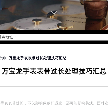
网络优化升级公告
线：400-006-0073
06-0073，服务覆盖中国大陆、香港、澳门、台湾全部区域（非大陆
网点地址：
国际中心写字楼D座11层1102室（北京总部）（需提前预约）
字楼W3座6层602室（需提前预约）
融中心写字楼26层2603室（需提前预约）
深圳
> 万宝龙手表表带过长处理技巧汇总
2座37层3705室（需提前预约）
万宝龙手表表带过长处理技巧汇总
际广场写字楼8层806室（需提前预约）
南京中心写字楼22层C1-1室（需提前预约）
中心写字楼5号楼10层1008室（需提前预约）
FC国际金融中心写字楼35层3508室（需提前预约）
楼1号楼18层1803室（需提前预约）
龙手表表带过长，不仅影响佩戴舒适度，还可能影响美观。面对
字楼1号楼16层1604室（需提前预约）