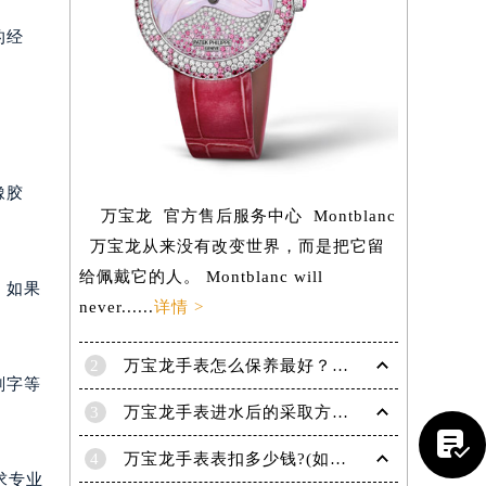
的经
橡胶
万宝龙 官方售后服务中心 Montblanc
万宝龙从来没有改变世界，而是把它留
给佩戴它的人。 Montblanc will
。如果
never......
详情 >
2
万宝龙手表怎么保养最好？（保养方法）
提前预约）
刻字等
3
万宝龙手表进水后的采取方法！

4
万宝龙手表表扣多少钱?(如何选择适合自己的表扣呢?)
求专业