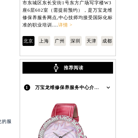
市东城区东长安街1号东方广场写字楼W3
区南京东路
）
座6层602室（需提前预约），是万宝龙维
806室（
修保养服务网点,中心技师均接受国际化标
养服务网点
准的职业培训....
详情 >
职业培训...
北京
上海
广州
深圳
天津
成都
推荐阅读
1
万宝龙维修保养服务中心介绍 | Montblanc
龙的服