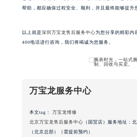
黑龙江省鹤岗市向阳区红军路万宝龙
帮助，都应确保过程安全、顺利，并且最终能够提升
黑龙江省黑河市爱辉区中央街万宝龙
黑龙江省鸡西市鸡冠区红军路万宝龙
黑龙江省佳木斯市向阳区长安路万宝
以上就是
深圳万宝龙售后服务中心
为您分享的精彩内
黑龙江省牡丹江市东安区太平路万宝
400电话进行咨询，我们将竭诚为您服务。
黑龙江省七台河市桃山区大同街万宝
黑龙江省齐齐哈尔市龙沙区龙华路万
黑龙江省双鸭山市尖山区新兴大街万
黑龙江省绥化市北林区新华街与康庄
黑龙江省伊春市伊美区通河路万宝龙
万宝龙服务中心
吉林省白城市洮北区明仁南街万宝龙
吉林省白山市浑江区浑江大街万宝龙
吉林省吉林市船营区河南街万宝龙售
本文tag：
万宝龙维修
吉林省辽源市龙山区人民大街万宝龙
北京万宝龙售后服务中心
（国贸店）服务地址：北
吉林省梅河口市新华街道梅河大街万
（北京总部）（需提前预约）
吉林省四平市铁东区紫气大路与南九