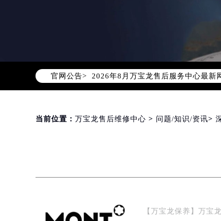
2026年8月万宝龙中国区售后服务
2026年8月万宝龙全国官方售后客户服务热
万宝龙官方全国统一服务热线400-0
官网公告>
2026年8月万宝龙售后服务中心最新
北京市朝阳区建国门外大街甲6号华熙
北京市东城区东长安街1号东方广场写
天津市和平区赤峰道136号天津国际金
当前位置：
万宝龙售后维修中心
>
问题/知识/资讯
>
上海市徐汇区虹桥路3号港汇中心写字楼
上海市黄浦区南京东路299号宏伊国
南京市秦淮区中山南路1号（新街口）
常州市新北区龙锦路1590号现代传媒
徐州市鼓楼区淮海东路29号苏宁广场I
扬州市邗江区国展路29号星耀天地写字
【万宝龙保养】万宝
盐城市盐都区世纪大道5号盐城金融城写