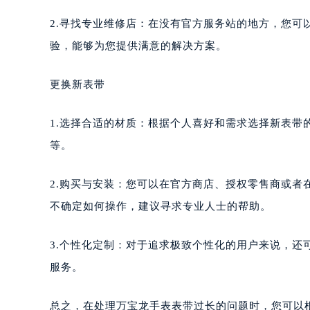
合肥市蜀山区潜山路111号万象城华润
2.寻找专业维修店：在没有官方服务站的地方，您可
泉州市丰泽区宝洲路729号浦西万达中
验，能够为您提供满意的解决方案。
青岛市南区山东路6号华润大厦B座2
烟台市芝罘区胜利路139号万达金融中
更换新表带
长春市朝阳区西安大路727号中银大厦
贵阳市南明区都司高架桥路33号亨特
1.选择合适的材质：根据个人喜好和需求选择新表带
昆明市盘龙区北京路928号同德昆明
石家庄市长安区中山东路39号勒泰中
等。
西安市碑林区南关正街88号华侨城长
海口市龙华区金贸东路5号海口华润大厦
2.购买与安装：您可以在官方商店、授权零售商或
唐山市路南区新华东道100号万达广场
不确定如何操作，建议寻求专业人士的帮助。
台州市椒江区东海大道1800号腾达中
内蒙古自治区呼和浩特市玉泉区大学西
3.个性化定制：对于追求极致个性化的用户来说，
甘肃省兰州市七里河区西津西路16号兰
服务。
重庆市解放碑渝中区民权路28号英利
黑龙江省大庆市萨尔图区会战大街万
总之，在处理万宝龙手表表带过长的问题时，您可以