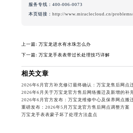
辽宁省沈阳市沈河区中街路83号亨
服务专线：
400-006-0073
北京市朝阳区建国门外大街甲6号华熙
本页链接：
http://www.miraclecloud.cn/problems
北京市东城区东长安街1号王府井东方
河北省保定市竞秀区朝阳北大街北国
内蒙古自治区阿拉善盟市左旗土尔扈
上一篇:
万宝龙进水有水珠怎么办
内蒙古自治区巴彦淖尔市临河区新华
内蒙古自治区包头市青山区幸福路甲
下一篇:
万宝龙手表表带过长处理技巧详解
内蒙古自治区赤峰市红山区哈达街万
内蒙古自治区鄂尔多斯市东胜区伊金
相关文章
内蒙古自治区呼伦贝尔市海拉尔区中
内蒙古自治区通辽市科尔沁区明仁大
2026年6月关于万宝龙官方售后网络搬迁及新增的补
内蒙古自治区乌海市海勃湾区人民南
2026年6月官方发布：万宝龙维修中心及保养网点搬
内蒙古自治区乌兰察布市集宁区恩和
重磅发布：2026年5月万宝龙官方售后网点调整方案
内蒙古自治区锡林郭勒盟市锡林浩特
万宝龙手表表蒙子坏了处理方法盘点
内蒙古自治区兴安盟市乌兰浩特市兴
山西省大同市平城区迎宾街万宝龙售