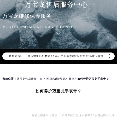
万宝龙售后服务中心
2026年8月万宝龙全国官方售后客户服务热线：400-006-0073
万宝龙官方全国统一服务热线400-006-0073，服务覆盖中国大陆、香港、澳门、台湾全部区域（非大陆需加拨“+86”）
万宝龙维修保养服务
2026年8月万宝龙售后服务中心最新网点地址：
MONTBLANC MAINTENANCE CENTER
北京市朝阳区建国门外大街甲6号华熙国际中心写字楼D座11层1102室（北京总部）（需提前预约）
北京市东城区东长安街1号东方广场写字楼W3座6层602室（需提前预约）
天津市和平区赤峰道136号天津国际金融中心写字楼26层2603室（需提前预约）
上海市徐汇区虹桥路3号港汇中心写字楼2座37层3705室（需提前预约）
▲
官网公告>
上海市黄浦区南京东路299号宏伊国际广场写字楼8层806室（需提前预约）
▼
南京市秦淮区中山南路1号（新街口）南京中心写字楼22层C1-1室（需提前预约）
常州市新北区龙锦路1590号现代传媒中心写字楼5号楼10层1008室（需提前预约）
徐州市鼓楼区淮海东路29号苏宁广场IFC国际金融中心写字楼35层3508室（需提前预约）
当前位置：
万宝龙售后维修中心
>
问题/知识/资讯
>
天津
> 如何养护万宝龙手表带？
扬州市邗江区国展路29号星耀天地写字楼1号楼18层1803室（需提前预约）
如何养护万宝龙手表带？
盐城市盐都区世纪大道5号盐城金融城写字楼1号楼16层1604室（需提前预约）
泰州市海陵区永定东路399号置地商务中心东塔写字楼（华润万象城）17层1706室（需提前预约）
宁波市江北区大闸南路500号来福士广场办公楼20层2009室（需提前预约）
杭州市上城区钱江路1366号华润大厦写字楼A座5层503-5室（需提前预约）
万宝龙维修中心分享：“如何养护万宝龙手表带？”手表品牌可以成