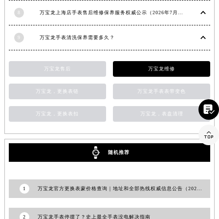
江西省宜春市袁州区中山中路万宝龙售后服务中心（需提前预约）
8
万宝龙上海店手表售后维修保养服务权威公示（2026年7月最新）
江西省鹰潭市月湖区胜利东路万宝龙售后服务中心（需提前预约）
山东省德州市德城区东风中路万宝龙售后服务中心（需提前预约）
9
万宝龙手表清洗保养需要多久？
山东省东营市东营区济南路万宝龙售后服务中心（需提前预约）
山东省济南市历下区经十路11111号华润中心写字楼（万象城）15层1508室万宝龙售后服务中心（需提前预约）
万宝龙售后
万宝龙维修
山东省济宁市任城区太白楼路万宝龙售后服务中心（需提前预约）
万宝龙，更换表链
万宝龙手表表带变色
山东省莱芜市文化南路8号银座商城名表维修一楼名表维修万宝龙售后服务中心（需提前预约）
山东省临沂市兰山区解放路万宝龙售后服务中心（需提前预约）

万宝龙，更换表扣
万宝龙，表盘清理
山东省日照市东港区烟台路万宝龙售后服务中心（需提前预约）

山东省泰安市泰山区财源街道泰山大街万宝龙售后服务中心（需提前预约）
山东省威海市环翠区新威海路89号振华商厦一楼名表维修万宝龙售后服务中心（需提前预约）
随机推荐
山东省潍坊市奎文区东风东街万宝龙售后服务中心（需提前预约）
山东省枣庄市滕州市北辛路与善国路交叉口万宝龙售后服务中心（需提前预约）
山东省淄博市张店区金晶大道万宝龙售后服务中心（需提前预约）
1
万宝龙官方更换表蒙价格查询｜地址和全部热线权威信息公告（2026年7月最新）
上海市黄浦区南京东路299号宏伊国际广场写字楼8层806室万宝龙售后服务中心（需提前预约）
上海市徐汇区虹桥路3号港汇中心2座37层3705室万宝龙售后服务中心（需提前预约）
2
万宝龙手表停摆了？史上最全手表没电解决指南