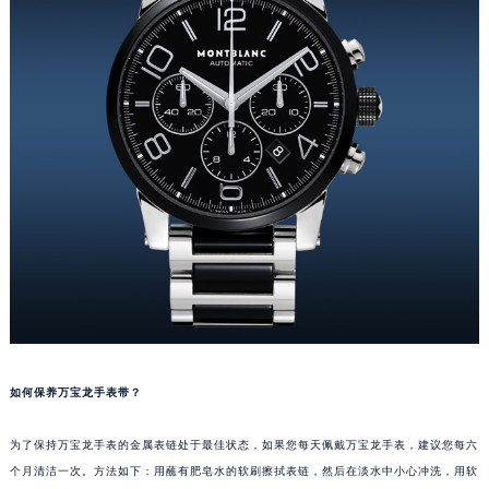
沈阳市沈河区中街路137号亨得利名表服务中心（品牌授权店）1层整层（需提前预约）
沈阳市沈河区中街路83号亨得利名表服务中心（品牌授权店）1层整层（需提前预约）
乌鲁木齐市天山区红山路26号时代广场（CCMALL）C座17层17-B（需提前预约）
温州市鹿城区锦绣路1067号置信广场10层1015室（需提前预约）
哈尔滨市道里区友谊西路600号富力中心T2座写字楼29层03室（需提前预约）
大连市中山区人民路15号国际金融大厦7层G室（需提前预约）
佛山市禅城区季华五路57号万科金融中心C座12层1205室（需提前预约）
东莞市东城街道鸿福东路1号民盈国贸中心T1写字楼9层907室（需提前预约）
无锡市梁溪区人民中路139号恒隆广场写字楼1座11层1104室（需提前预约）
南通市崇川区工农路57号圆融广场写字楼16层1603室（需提前预约）
苏州市苏州工业园区星港街199号苏州中心办公楼C座22层08室（需提前预约）
武汉市江汉区解放大道686号世界贸易大厦38层09室（需提前预约）
南宁市青秀区金湖路59号地王大厦12楼1224室（需提前预约）
如何保养万宝龙手表带？
合肥市蜀山区潜山路111号万象城华润大厦B座12楼03室（需提前预约）
为了保持万宝龙手表的金属表链处于最佳状态，如果您每天佩戴万宝龙手表，建议您每六
泉州市丰泽区宝洲路729号浦西万达中心写字楼A座7楼709室（需提前预约）
个月清洁一次。方法如下：用蘸有肥皂水的软刷擦拭表链，然后在淡水中小心冲洗，用软
青岛市南区山东路6号华润大厦B座22层04室（需提前预约）