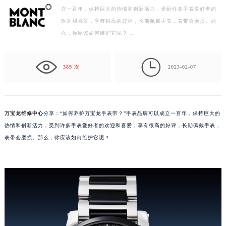
立一百年，保持巨大的热情和创新活力，受到许多手表爱好者的
金华市金东区东市南街777号金华万达广场写字楼4号楼22层2209室（需提前预约）
欢迎和喜爱，享有很高的好评，长期佩戴手表，表带会磨损。那
绍兴市越城区胜利东路379号世茂天际中心写字楼8层805室（需提前预约）
么，你应该如何维护它呢？ …
嘉兴市南湖区广益路705号嘉兴世界贸易中心写字楼A座13层1304室（需提前预约）
南昌市红谷滩新区红谷中大道998号绿地双子塔（中央广场）A1座办公楼14层07室（需提前预约）

济南市历下区经十路11111号华润中心写字楼（万象城）15层1508室（需提前预约）
389 次
2023-02-07
广州市天河区天河路230号万菱汇国际中心写字楼A塔7层704室（需提前预约）
广州市越秀区环市东路371-375号世界贸易中心大厦南塔写字楼15层07室（需提前预约）
深圳市罗湖区深南东路5001号华润大厦写字楼17层1701室（需提前预约）
万宝龙维修中心
分享：“如何养护万宝龙手表带？”手表品牌可以成立一百年，保持巨大的
惠州市惠城区江北文昌一路7号华贸大厦写字楼1座30层05室（需提前预约）
热情和创新活力，受到许多手表爱好者的欢迎和喜爱，享有很高的好评，长期佩戴手表，
厦门市思明区湖滨东路95号华润大厦写字楼B座11层1104室（需提前预约）
表带会磨损。那么，你应该如何维护它呢？
福州市鼓楼区五四路128-1号恒力城写字楼15层03室（需提前预约）
成都市锦江区人民东路6号SAC东原中心写字楼24层2406B室（需提前预约）
重庆市江北区观音桥步行街2号融恒时代广场写字楼9层902室（需提前预约）
长沙市芙蓉区定王台街道建湘路393号世茂环球金融中心写字楼（芙蓉广场）10层13室（需提前预约）
郑州市二七区铭功路10号华润大厦写字楼29层2905室（需提前预约）
太原市迎泽区解放路15号亨得利名表服务中心（品牌授权店）3层整层（需提前预约）