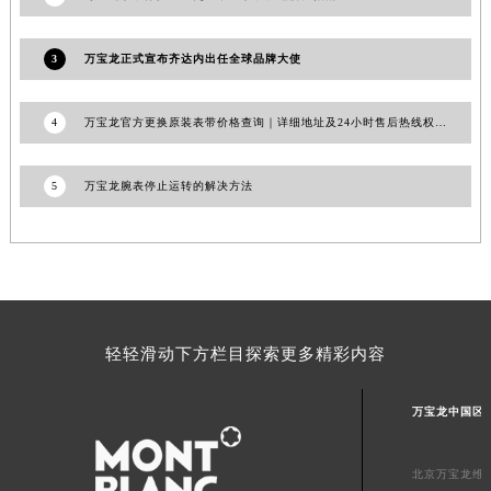
浙江省杭州市上城区钱江路1366号华润大厦A座5层503-5室万宝龙售后服务中心（需提前预约）
浙江省湖州市吴兴区劳动路万宝龙售后服务中心（需提前预约）
3
万宝龙正式宣布齐达内出任全球品牌大使
浙江省嘉兴市南湖区广益路705号嘉兴世界贸易中心A座13层1304室万宝龙售后服务中心（需提前预约）
浙江省金华市金东区东市南街777号金华万达广场4号楼22楼2209室万宝龙售后服务中心（需提前预约）
4
万宝龙官方更换原装表带价格查询｜详细地址及24小时售后热线权威信息公告（2026年7月最新）
浙江省丽水市莲都区解放街万宝龙售后服务中心（需提前预约）
浙江省宁波市江北区大闸南路500号来福士广场办公楼20层2009室万宝龙售后服务中心（需提前预约）
5
万宝龙腕表停止运转的解决方法
浙江省衢州市柯城区上街万宝龙售后服务中心（需提前预约）
浙江省绍兴市越城区胜利东路379号世茂天际中心写字楼8层805室万宝龙售后服务中心（需提前预约）
浙江省舟山市定海区解放东路万宝龙售后服务中心（需提前预约）
澳门特别行政区大堂区议事亭前地（新马路）万宝龙售后服务中心（需提前预约）
澳门特别行政区风顺堂区南湾大马路万宝龙售后服务中心（需提前预约）
轻轻滑动下方栏目探索更多精彩内容
澳门特别行政区花地玛堂区关闸广场万宝龙售后服务中心（需提前预约）
澳门特别行政区花王堂区大三巴商圈万宝龙售后服务中心（需提前预约）
万宝龙中国区
澳门特别行政区嘉模堂区官也街万宝龙售后服务中心（需提前预约）
澳门省路氹城市金光大道万宝龙售后服务中心（需提前预约）
北京万宝龙维
澳门特别行政区望德堂区塔石广场万宝龙售后服务中心（需提前预约）