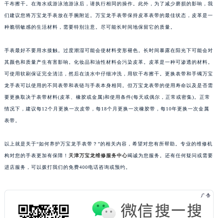
干布擦干。在海水或游泳池游泳后，请执行相同的操作。此外，为了减少磨损的影响，我
烟台市芝罘区胜利路139号万达金融中心A座907室（需提前预约）
们建议您将万宝龙手表放在手腕附近。万宝龙手表带保持皮革表带的最佳状态，皮革是一
长春市朝阳区西安大路727号中银大厦A座(旺进大厦)18层09室（需提前预约）
种脆弱敏感的生活材料，需要特别注意。尽可能长时间地保留它的质量。
贵阳市南明区都司高架桥路33号亨特国际金融中心14楼14D（需提前预约）
昆明市盘龙区北京路928号同德昆明广场写字楼10层06室（需提前预约）
手表最好不要用水接触。过度潮湿可能会使材料变形褪色。长时间暴露在阳光下可能会对
其颜色和质量产生有害影响。化妆品和油性材料会污染皮革。皮革是一种可渗透的材料。
石家庄市长安区中山东路39号勒泰中心写字楼B座13层07室（需提前预约）
可使用软刷保证完全清洁，然后在淡水中仔细冲洗，用软干布擦干。更换表带和手镯万宝
西安市碑林区南关正街88号华侨城长安国际中心E座6楼10室（需提前预约）
龙手表可以使用的不同表带和表链与手表本身相同。但万宝龙表带的使用寿命以及是否需
海口市龙华区金贸东路5号海口华润大厦B座17层1707室（需提前预约）
要更换取决于表带材料(皮革、橡胶或金属)和使用条件(每天或偶尔，正常或密集)。正常
唐山市路南区新华东道100号万达广场写字楼A座10层1002室（需提前预约）
情况下，建议每12个月更换一次皮带，每18个月更换一次橡胶带，每10年更换一次金属
台州市椒江区东海大道1800号腾达中心东1幢20楼2002室（需提前预约）
表带。
内蒙古自治区呼和浩特市玉泉区大学西街70号华润万象城写字楼（鄂尔多斯大厦）23层2326室（需提前预约）
以上就是关于“如何养护万宝龙手表带？”的相关内容，希望对您有所帮助。专业的维修机
甘肃省兰州市七里河区西津西路16号兰州中心写字楼21层2102室（需提前预约）
构对您的手表更加有保障！
天津万宝龙维修服务中心
竭诚为您服务。还有任何疑问或需要
重庆市解放碑渝中区民权路28号英利国际金融中心写字楼20层01室（需提前预约）
进店服务，可以拨打我们的免费400电话咨询或预约。
黑龙江省大庆市萨尔图区会战大街万宝龙售后服务中心（需提前预约）
黑龙江省鹤岗市向阳区红军路万宝龙售后服务中心（需提前预约）
黑龙江省黑河市爱辉区中央街万宝龙售后服务中心（需提前预约）
黑龙江省鸡西市鸡冠区红军路万宝龙售后服务中心（需提前预约）