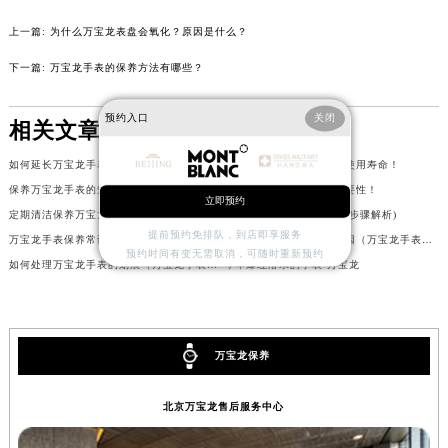
河北省保定市竞秀区朝阳北大街北国先天下万宝龙售后服务中心（需提前预约）
上一篇:
为什么万宝龙表盘会氧化？原因是什么？
内蒙古自治区阿拉善盟市左旗土尔扈特大街万宝龙售后服务中心（需提前预约）
下一篇:
万宝龙手表的保养方法有哪些？
内蒙古自治区巴彦淖尔市临河区新华街万宝龙售后服务中心（需提前预约）
内蒙古自治区包头市青山区幸福路甲3号王府井百货名表维修万宝龙售后服务中心（需提前预约）
预约入口
关闭
相关文章
内蒙古自治区赤峰市红山区哈达街万宝龙售后服务中心（需提前预约）
内蒙古自治区鄂尔多斯市东胜区伊金霍洛街万宝龙售后服务中心（需提前预约）
如何延长万宝龙手表的使用寿命？（手表的保养方法）
保养万宝龙手表使其延长使用寿命！
内蒙古自治区呼伦贝尔市海拉尔区中央街万宝龙售后服务中心（需提前预约）
保养万宝龙手表的知识有哪些？
定期保养万宝龙手表的必要性！
立即预约
定期清洁保养万宝龙手表（万宝龙手表保养知识！）
万宝龙万年历怎样调(详细步骤解析)
内蒙古自治区通辽市科尔沁区明仁大街万宝龙售后服务中心（需提前预约）
提前预约免排队，到店即享服务
万宝龙手表保养常识（万宝龙手表保养的方法有哪些？）
万宝龙手表停止走时的原因（万宝龙手表不走的原因）
内蒙古自治区乌海市海勃湾区人民南路万宝龙售后服务中心（需提前预约）
预约时间有变无需取消，可随时重新预约
如何处理万宝龙手表的划痕（万宝龙手表划痕修复方法）
今年爆红潜水的手表-万宝龙
内蒙古自治区乌兰察布市集宁区恩和大街万宝龙售后服务中心（需提前预约）
内蒙古自治区锡林郭勒盟市锡林浩特市光明街与额尔敦路交叉口万宝龙售后服务中心（需提前预约）
内蒙古自治区兴安盟市乌兰浩特市兴安大街万宝龙售后服务中心（需提前预约）
山西省大同市平城区迎宾街万宝龙售后服务中心（需提前预约）
万宝龙保养
山西省晋城市城区黄华街万宝龙售后服务中心（需提前预约）
北京万宝龙售后服务中心
山西省晋中市榆次区顺城街万宝龙售后服务中心（需提前预约）
山西省临汾市尧都区解放路万宝龙售后服务中心（需提前预约）