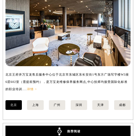
山西省吕梁市离石区永宁中路与建设街交叉口万宝龙售后服务中心（需提前预约）
山西省朔州市朔城区怡西路与鄯阳西街交汇处万宝龙售后服务中心（需提前预约）
山西省忻州市忻府区和平东街与七一南路交叉口万宝龙售后服务中心（需提前预约）
山西省阳泉市郊区平阳东街与新城大道交叉口万宝龙售后服务中心（需提前预约）
山西省运城市盐湖区河东街万宝龙售后服务中心（需提前预约）
山西省长治市潞州区英雄中路万宝龙售后服务中心（需提前预约）
山西省太原市迎泽区迎泽街道解放路15号亨得利名表维修授权店3楼万宝龙售后服务中心（需提前预约）
天津市和平区赤峰道136号天津国际金融中心26层2603室万宝龙售后服务中心（需提前预约）
安徽省安庆市迎江区人民路万宝龙售后服务中心（需提前预约）
北京王府井万宝龙售后服务中心位于北京市东城区东长安街1号东方广场写字楼W3座
上
6层602室（需提前预约），是万宝龙维修保养服务网点,中心技师均接受国际化标准
8
安徽省蚌埠市蚌山区淮河路万宝龙售后服务中心（需提前预约）
的职业培训....
详情 >
业培
安徽省亳州市谯城区魏武大道万宝龙售后服务中心（需提前预约）
安徽省池州市贵池区长江路万宝龙售后服务中心（需提前预约）
北京
上海
广州
深圳
天津
成都
安徽省滁州市琅琊区南谯北路万宝龙售后服务中心（需提前预约）
安徽省阜阳市颍州区颍州北路万宝龙售后服务中心（需提前预约）
安徽省淮北市相山区淮海路万宝龙售后服务中心（需提前预约）
推荐阅读
安徽省淮南市田家庵区国庆中路万宝龙售后服务中心（需提前预约）