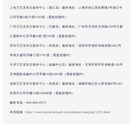
辽宁省鞍山市铁东区站前街万宝龙售后服务中心（需提前预约）
上海万宝龙售后服务中心
（港汇店）服务地址：上海市徐汇区虹桥路3号港汇中
辽宁省本溪市平山区胜利路万宝龙售后服务中心（需提前预约）
心写字楼2座37层3705室（需提前预约）
辽宁省朝阳市双塔区新华路万宝龙售后服务中心（需提前预约）
广州万宝龙售后服务中心
（万菱店）服务地址：广州市天河区天河路230号万菱
辽宁省丹东市振兴区七经街万宝龙售后服务中心（需提前预约）
汇国际中心写字楼A塔7层704室（需提前预约）
辽宁省抚顺市新抚区东一路万宝龙售后服务中心（需提前预约）
深圳万宝龙售后服务中心
（华润店）服务地址：深圳市罗湖区深南东路5001号
辽宁省阜新市海州区解放大街万宝龙售后服务中心（需提前预约）
华润大厦写字楼17层1701室（需提前预约）
辽宁省葫芦岛市连山区中央路万宝龙售后服务中心（需提前预约）
辽宁省锦州市古塔区中央大街万宝龙售后服务中心（需提前预约）
天津万宝龙售后服务中心
（金融中心店）服务地址：天津市和平区赤峰道136号
辽宁省辽阳市白塔区新运大街万宝龙售后服务中心（需提前预约）
天津国际金融中心写字楼26层2603室（需提前预约）
辽宁省盘锦市兴隆台区石油大街万宝龙售后服务中心（需提前预约）
成都万宝龙售后服务中心
（东原店）服务地址：成都市锦江区人民东路6号SAC
辽宁省铁岭市银州区南马路万宝龙售后服务中心（需提前预约）
东原中心写字楼24层2406B室（需提前预约）
辽宁省营口市站前区市府路与渤海大街交叉口万宝龙售后服务中心（需提前预约）
服务专线：
400-006-0073
辽宁省沈阳市沈河区中街路137号亨得利名表维修授权店1楼万宝龙售后服务中心（需提前预约）
本页链接：
http://www.miraclecloud.cn/problems/tianjing/1225.html
辽宁省沈阳市沈河区中街路83号亨得利名表维修授权店1楼万宝龙售后服务中心（需提前预约）
北京市朝阳区建国门外大街甲6号华熙国际中心D座11层1102室万宝龙售后服务中心（北京总部）（需提前预约）
北京市东城区东长安街1号王府井东方广场W3座6层602室万宝龙售后服务中心（需提前预约）