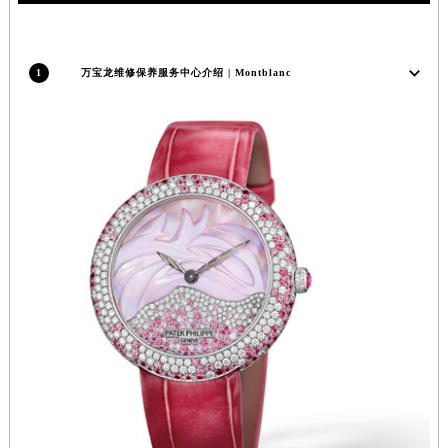
安徽省黄山市屯溪区黄山西路万宝龙售后服务中心（需提前预约）
安徽省六安市金安区解放中路万宝龙售后服务中心（需提前预约）
1
万宝龙维修保养服务中心介绍 | Montblanc
安徽省马鞍山市雨山区湖南西路万宝龙售后服务中心（需提前预约）
安徽省宿州市埇桥区人民中路万宝龙售后服务中心（需提前预约）
安徽省铜陵市铜官区石城大道万宝龙售后服务中心（需提前预约）
安徽省芜湖市镜湖区中山路步行街万宝龙售后服务中心（需提前预约）
安徽省宣城市宣州区叠嶂西路万宝龙售后服务中心（需提前预约）
福建省龙岩市新罗区九一南路万宝龙售后服务中心（需提前预约）
福建省南平市建阳区人民西路万宝龙售后服务中心（需提前预约）
福建省宁德市蕉城区天湖东路万宝龙售后服务中心（需提前预约）
福建省莆田市城厢区霞林街道荔华东大道万宝龙售后服务中心（需提前预约）
福建省三明市三元区东乾二路万宝龙售后服务中心（需提前预约）
福建省漳州市龙文区步港路万宝龙售后服务中心（需提前预约）
江苏省常州市新北区龙锦路1590号现代传媒中心5号楼10层1008室万宝龙售后服务中心（需提前预约）
江苏省淮安市清江浦区淮海北路万宝龙售后服务中心（需提前预约）
江苏省连云港市海州区通灌北路万宝龙售后服务中心（需提前预约）