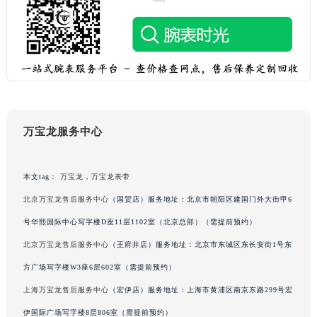
黑龙江省佳木斯市向阳区长安路万宝龙售后服务中心（需提前预约）
黑龙江省牡丹江市东安区太平路万宝龙售后服务中心（需提前预约）
黑龙江省七台河市桃山区大同街万宝龙售后服务中心（需提前预约）
黑龙江省齐齐哈尔市龙沙区龙华路万宝龙售后服务中心（需提前预约）
黑龙江省双鸭山市尖山区新兴大街万宝龙售后服务中心（需提前预约）
黑龙江省绥化市北林区新华街与康庄路交叉口万宝龙售后服务中心（需提前预约）
万宝龙服务中心
黑龙江省伊春市伊美区通河路万宝龙售后服务中心（需提前预约）
吉林省白城市洮北区明仁南街万宝龙售后服务中心（需提前预约）
吉林省白山市浑江区浑江大街万宝龙售后服务中心（需提前预约）
本文tag：
万宝龙
，
万宝龙表带
吉林省吉林市船营区河南街万宝龙售后服务中心（需提前预约）
北京万宝龙售后服务中心
（国贸店）服务地址：北京市朝阳区建国门外大街甲6
吉林省辽源市龙山区人民大街万宝龙售后服务中心（需提前预约）
号华熙国际中心写字楼D座11层1102室（北京总部）（需提前预约）
吉林省梅河口市新华街道梅河大街万宝龙售后服务中心（需提前预约）
北京万宝龙售后服务中心
（王府井店）服务地址：北京市东城区东长安街1号东
吉林省四平市铁东区紫气大路与南九经街交汇处万宝龙售后服务中心（需提前预约）
方广场写字楼W3座6层602室（需提前预约）
吉林省松原市宁江区五环大街万宝龙售后服务中心（需提前预约）
上海万宝龙售后服务中心
（宏伊店）服务地址：上海市黄浦区南京东路299号宏
吉林省通化市东昌区环通乡江南大街万宝龙售后服务中心（需提前预约）
吉林省延边市延吉市解放路万宝龙售后服务中心（需提前预约）
伊国际广场写字楼8层806室（需提前预约）