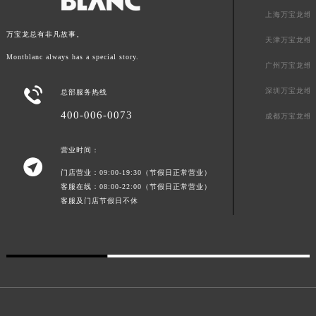
福建省福州市鼓楼区五四路128-1号恒力城写字楼15层03室万宝龙售后服务中心（需提前预约）
上海万宝龙维
福建省厦门市思明区湖滨东路95号万象城华润大厦B座11层1104室万宝龙售后服务中心（需提前预约）
万宝龙总有非凡故事。
天津万宝龙维
广东省潮州市潮安区新风路与潮汕路交汇处万宝龙售后服务中心（需提前预约）
Montblanc always has a special story.
广州万宝龙维
广东省广州市天河区天河路230号万菱汇国际中心A塔7层704室万宝龙售后服务中心（需提前预约）

深圳万宝龙维
总部服务热线
广东省广州市越秀区环市东路371-375号世界贸易中心大厦南塔15层1507室万宝龙售后服务中心（需提前预约）
广东省河源市源城区越王大道万宝龙售后服务中心（需提前预约）
400-006-0073
成都万宝龙维
广东省惠州市惠城区江北文昌一路7号华贸大厦1座30层3005室万宝龙售后服务中心（需提前预约）
营业时间：
广东省江门市蓬江区广场西路万宝龙售后服务中心（需提前预约）

广东省揭阳市榕城进贤门步行街万宝龙售后服务中心（需提前预约）
门店营业：09:00-19:30（节假日正常营业）
客服在线：08:00-22:00（节假日正常营业）
广东省茂名市电白区水东街道迎宾大道万宝龙售后服务中心（需提前预约）
客服及门店节假日不休
广东省梅州市梅江区金燕大道万宝龙售后服务中心（需提前预约）
广东省清远市清城区湖西路万宝龙售后服务中心（需提前预约）
广东省汕头市龙湖区长平路万宝龙售后服务中心（需提前预约）
广东省汕尾市城区香洲街道园林社区翠园街万宝龙售后服务中心（需提前预约）
广东省韶关市武江区芙蓉新区与老城中心交汇处万宝龙售后服务中心（需提前预约）
广东省深圳市罗湖区深南东路5001号华润大厦17层1701室万宝龙售后服务中心（需提前预约）