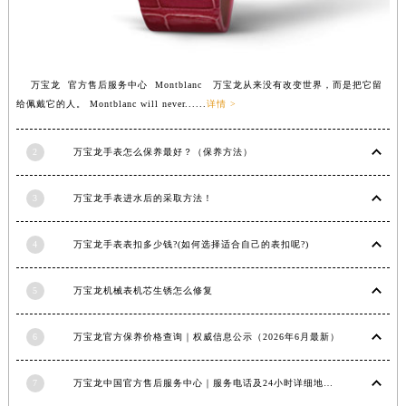
江苏省南京市秦淮区中山南路1号南京中心22层22-C1-C3室万宝龙售后服务中心（需提前预约）
江苏省宿迁市宿城区西湖路万宝龙售后服务中心（需提前预约）
江苏省泰州市海陵区永定东路399号置地商务中心东塔（华润万象城）17层1706室万宝龙售后服务中心（需提前预约）
万宝龙 官方售后服务中心 Montblanc 万宝龙从来没有改变世界，而是把它留
江苏省徐州市鼓楼区淮海东路29号苏宁广场IFC国际金融中心35层3508室万宝龙售后服务中心（需提前预约）
给佩戴它的人。 Montblanc will never......
详情 >
江苏省盐城市盐都区世纪大道5号盐城金融城写字楼1号楼16层1604室万宝龙售后服务中心（需提前预约）
江苏省扬州市邗江区国展路29号星耀天地写字楼1号楼18层1803室万宝龙售后服务中心（需提前预约）
2
万宝龙手表怎么保养最好？（保养方法）
江苏省镇江市京口区中山东路万宝龙售后服务中心（需提前预约）
江西省抚州市临川区赣东大道万宝龙售后服务中心（需提前预约）
3
万宝龙手表进水后的采取方法！
江西省赣州市章贡区文清路万宝龙售后服务中心（需提前预约）
4
万宝龙手表表扣多少钱?(如何选择适合自己的表扣呢?)
江西省吉安市吉州区井冈山大道万宝龙售后服务中心（需提前预约）
江西省景德镇市珠山区珠山中路万宝龙售后服务中心（需提前预约）
5
万宝龙机械表机芯生锈怎么修复
江西省九江市浔阳区浔阳路万宝龙售后服务中心（需提前预约）
江西省南昌市红谷滩新区红谷中大道998号绿地双子塔（中央广场）A1座办公楼14层1407室万宝龙售后服务中心（需提前预约）
6
万宝龙官方保养价格查询｜权威信息公示（2026年6月最新）
江西省萍乡市安源区萍安北大道与康庄路交叉口万宝龙售后服务中心（需提前预约）
江西省上饶市信州区滨江西路万宝龙售后服务中心（需提前预约）
7
万宝龙中国官方售后服务中心｜服务电话及24小时详细地址权威信息通知（2026年7月最新）
江西省新余市渝水区北湖西路万宝龙售后服务中心（需提前预约）