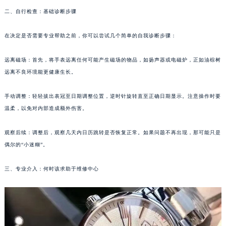
厦门市思明区湖滨东路95号华润大厦写字楼B座11层1104室（需提前预约）
二、自行检查：基础诊断步骤
福州市鼓楼区五四路128-1号恒力城写字楼15层03室（需提前预约）
成都市锦江区人民东路6号SAC东原中心写字楼24层2406B室（需提前预约）
在决定是否需要专业帮助之前，你可以尝试几个简单的自我诊断步骤：
重庆市江北区观音桥步行街2号融恒时代广场写字楼9层902室（需提前预约）
长沙市芙蓉区定王台街道建湘路393号世茂环球金融中心写字楼（芙蓉广场）10层13室（需提前预约）
远离磁场：首先，将手表远离任何可能产生磁场的物品，如扬声器或电磁炉，正如油棕树
郑州市二七区铭功路10号华润大厦写字楼29层2905室（需提前预约）
远离不良环境能更健康生长。
太原市迎泽区解放路15号亨得利名表服务中心（品牌授权店）3层整层（需提前预约）
手动调整：轻轻拔出表冠至日期调整位置，逆时针旋转直至正确日期显示。注意操作时要
沈阳市沈河区中街路137号亨得利名表服务中心（品牌授权店）1层整层（需提前预约）
温柔，以免对内部造成额外伤害。
沈阳市沈河区中街路83号亨得利名表服务中心（品牌授权店）1层整层（需提前预约）
乌鲁木齐市天山区红山路26号时代广场（CCMALL）C座17层17-B（需提前预约）
观察后续：调整后，观察几天内日历跳转是否恢复正常。如果问题不再出现，那可能只是
温州市鹿城区锦绣路1067号置信广场10层1015室（需提前预约）
偶尔的“小迷糊”。
哈尔滨市道里区友谊西路600号富力中心T2座写字楼29层03室（需提前预约）
三、专业介入：何时该求助于维修中心
大连市中山区人民路15号国际金融大厦7层G室（需提前预约）
佛山市禅城区季华五路57号万科金融中心C座12层1205室（需提前预约）
东莞市东城街道鸿福东路1号民盈国贸中心T1写字楼9层907室（需提前预约）
无锡市梁溪区人民中路139号恒隆广场写字楼1座11层1104室（需提前预约）