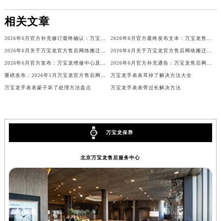
内蒙古自治区乌兰察布市集宁区恩和大街万宝龙售后服务中心（需提前预约）
内蒙古自治区锡林郭勒盟市锡林浩特市光明街与额尔敦路交叉口万宝龙售后服务中心（需提前预约）
相关文章
内蒙古自治区兴安盟市乌兰浩特市兴安大街万宝龙售后服务中心（需提前预约）
2026年6月官方补充修订最终确认：万宝龙售后网点迁址与新增
2026年6月官方最终发布文本：万宝龙售后维修保养中心搬迁与新增事项
山西省大同市平城区迎宾街万宝龙售后服务中心（需提前预约）
2026年6月关于万宝龙官方售后网络搬迁及新增的补充说明
2026年6月关于万宝龙官方售后网络搬迁及新增的补充说明文件
山西省晋城市城区黄华街万宝龙售后服务中心（需提前预约）
2026年6月官方发布：万宝龙维修中心及保养网点搬迁与新增
2026年6月官方补充通告：万宝龙售后网点迁址及新增
山西省晋中市榆次区顺城街万宝龙售后服务中心（需提前预约）
重磅发布：2026年5月万宝龙官方售后网点调整方案
万宝龙手表表耳掉了解决方法大全
山西省临汾市尧都区解放路万宝龙售后服务中心（需提前预约）
万宝龙手表表蒙子坏了处理方法盘点
万宝龙手表表带过长解决方法
山西省吕梁市离石区永宁中路与建设街交叉口万宝龙售后服务中心（需提前预约）
山西省朔州市朔城区怡西路与鄯阳西街交汇处万宝龙售后服务中心（需提前预约）
山西省忻州市忻府区和平东街与七一南路交叉口万宝龙售后服务中心（需提前预约）
万宝龙保养
山西省阳泉市郊区平阳东街与新城大道交叉口万宝龙售后服务中心（需提前预约）
山西省运城市盐湖区河东街万宝龙售后服务中心（需提前预约）
北京万宝龙售后服务中心
山西省长治市潞州区英雄中路万宝龙售后服务中心（需提前预约）
山西省太原市迎泽区迎泽街道解放路15号亨得利名表维修授权店3楼万宝龙售后服务中心（需提前预约）
天津市和平区赤峰道136号天津国际金融中心26层2603室万宝龙售后服务中心（需提前预约）
安徽省安庆市迎江区人民路万宝龙售后服务中心（需提前预约）