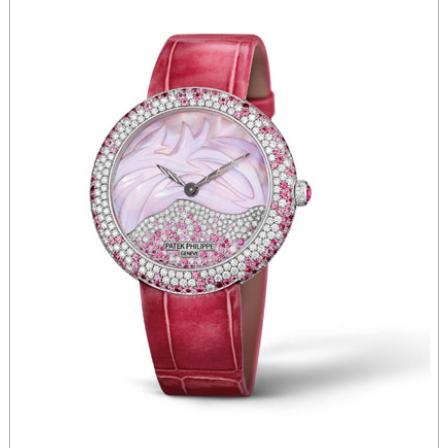
1
万宝龙维修保养服务中心介绍 | Montblanc
福建省宁德市蕉城区天湖东路万宝龙售后服务中心（需提前预约）
福建省莆田市城厢区霞林街道荔华东大道万宝龙售后服务中心（需提前预约）
福建省三明市三元区东乾二路万宝龙售后服务中心（需提前预约）
福建省漳州市龙文区步港路万宝龙售后服务中心（需提前预约）
江苏省常州市新北区龙锦路1590号现代传媒中心5号楼10层1008室万宝龙售后服务中心（需提前预约）
江苏省淮安市清江浦区淮海北路万宝龙售后服务中心（需提前预约）
江苏省连云港市海州区通灌北路万宝龙售后服务中心（需提前预约）
江苏省南京市秦淮区中山南路1号南京中心22层22-C1-C3室万宝龙售后服务中心（需提前预约）
江苏省宿迁市宿城区西湖路万宝龙售后服务中心（需提前预约）
江苏省泰州市海陵区永定东路399号置地商务中心东塔（华润万象城）17层1706室万宝龙售后服务中心（需提前预约）
江苏省徐州市鼓楼区淮海东路29号苏宁广场IFC国际金融中心35层3508室万宝龙售后服务中心（需提前预约）
江苏省盐城市盐都区世纪大道5号盐城金融城写字楼1号楼16层1604室万宝龙售后服务中心（需提前预约）
江苏省扬州市邗江区国展路29号星耀天地写字楼1号楼18层1803室万宝龙售后服务中心（需提前预约）
江苏省镇江市京口区中山东路万宝龙售后服务中心（需提前预约）
江西省抚州市临川区赣东大道万宝龙售后服务中心（需提前预约）
江西省赣州市章贡区文清路万宝龙售后服务中心（需提前预约）