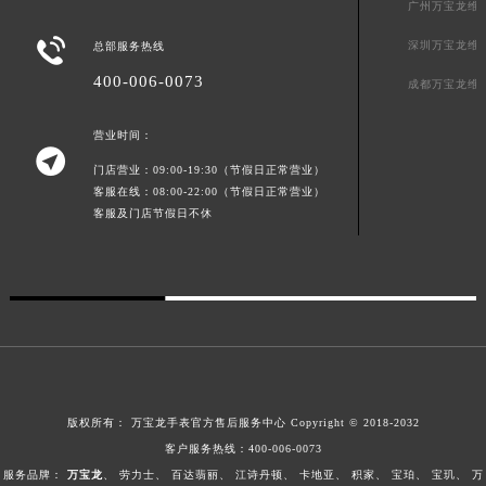
Montblanc always has a special story.
广东省茂名市电白区水东街道迎宾大道万宝龙售后服务中心（需提前预约）
广州万宝龙维
广东省梅州市梅江区金燕大道万宝龙售后服务中心（需提前预约）

深圳万宝龙维
总部服务热线
广东省清远市清城区湖西路万宝龙售后服务中心（需提前预约）
400-006-0073
成都万宝龙维
广东省汕头市龙湖区长平路万宝龙售后服务中心（需提前预约）
广东省汕尾市城区香洲街道园林社区翠园街万宝龙售后服务中心（需提前预约）
营业时间：

广东省韶关市武江区芙蓉新区与老城中心交汇处万宝龙售后服务中心（需提前预约）
门店营业：09:00-19:30（节假日正常营业）
广东省深圳市罗湖区深南东路5001号华润大厦17层1701室万宝龙售后服务中心（需提前预约）
客服在线：08:00-22:00（节假日正常营业）
广东省阳江市江城区东风一路万宝龙售后服务中心（需提前预约）
客服及门店节假日不休
广东省云浮市云城区金山路万宝龙售后服务中心（需提前预约）
广东省湛江市赤坎区观海北路万宝龙售后服务中心（需提前预约）
广东省肇庆市端州区信安大道与砚都大道交汇处万宝龙售后服务中心（需提前预约）
广西壮族自治区百色市右江区中山二路万宝龙售后服务中心（需提前预约）
广西壮族自治区北海市海城区北京路万宝龙售后服务中心（需提前预约）
广西壮族自治区崇左市江州区石景林街道友谊大道与丽川路交汇处万宝龙售后服务中心（需提前预约）
版权所有：
万宝龙手表官方售后服务中心
Copyright © 2018-2032
广西壮族自治区防城港市港口区金花茶大道万宝龙售后服务中心（需提前预约）
客户服务热线：
400-006-0073
广西壮族自治区贵港市港北区港城街道布山大道与仙衣路交叉口万宝龙售后服务中心（需提前预约）