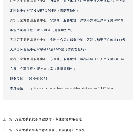
辽宁省盘锦市兴隆台区石油大街万宝龙售后服务中心（需提前预约）
广州万宝龙售后服务中心
（万菱店）服务地址：广州市天河区天河路230号万菱
辽宁省铁岭市银州区南马路万宝龙售后服务中心（需提前预约）
汇国际中心写字楼A塔7层704室（需提前预约）
辽宁省营口市站前区市府路与渤海大街交叉口万宝龙售后服务中心（需提前预约）
深圳万宝龙售后服务中心
（华润店）服务地址：深圳市罗湖区深南东路5001号
辽宁省沈阳市沈河区中街路137号亨得利名表维修授权店1楼万宝龙售后服务中心（需提前预约）
华润大厦写字楼17层1701室（需提前预约）
辽宁省沈阳市沈河区中街路83号亨得利名表维修授权店1楼万宝龙售后服务中心（需提前预约）
天津万宝龙售后服务中心
（金融中心店）服务地址：天津市和平区赤峰道136号
北京市朝阳区建国门外大街甲6号华熙国际中心D座11层1102室万宝龙售后服务中心（北京总部）（需提前预约）
天津国际金融中心写字楼26层2603室（需提前预约）
北京市东城区东长安街1号王府井东方广场W3座6层602室万宝龙售后服务中心（需提前预约）
成都万宝龙售后服务中心
（东原店）服务地址：成都市锦江区人民东路6号SAC
河北省保定市竞秀区朝阳北大街北国先天下万宝龙售后服务中心（需提前预约）
内蒙古自治区阿拉善盟市左旗土尔扈特大街万宝龙售后服务中心（需提前预约）
东原中心写字楼24层2406B室（需提前预约）
内蒙古自治区巴彦淖尔市临河区新华街万宝龙售后服务中心（需提前预约）
服务专线：
400-006-0073
内蒙古自治区包头市青山区幸福路甲3号王府井百货名表维修万宝龙售后服务中心（需提前预约）
本页链接：
http://www.miraclecloud.cn/problems/shenzhen/3147.html
内蒙古自治区赤峰市红山区哈达街万宝龙售后服务中心（需提前预约）
内蒙古自治区鄂尔多斯市东胜区伊金霍洛街万宝龙售后服务中心（需提前预约）
内蒙古自治区呼伦贝尔市海拉尔区中央街万宝龙售后服务中心（需提前预约）
上一篇:
万宝龙手表发条滑丝故障？专业修复攻略在此
内蒙古自治区通辽市科尔沁区明仁大街万宝龙售后服务中心（需提前预约）
内蒙古自治区乌海市海勃湾区人民南路万宝龙售后服务中心（需提前预约）
下一篇:
万宝龙手表星期框意外脱落，如何紧急处理修复