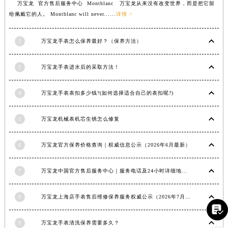
江西省吉安市吉州区井冈山大道万宝龙售后服务中心（需提前预约）
万宝龙 官方售后服务中心 Montblanc 万宝龙从来没有改变世界，而是把它留
给佩戴它的人。 Montblanc will never......
详情 >
江西省景德镇市珠山区珠山中路万宝龙售后服务中心（需提前预约）
江西省九江市浔阳区浔阳路万宝龙售后服务中心（需提前预约）
2
万宝龙手表怎么保养最好？（保养方法）
江西省南昌市红谷滩新区红谷中大道998号绿地双子塔（中央广场）A1座办公楼14层1407室万宝龙售后服务中心（需提前预约）
江西省萍乡市安源区萍安北大道与康庄路交叉口万宝龙售后服务中心（需提前预约）
3
万宝龙手表进水后的采取方法！
江西省上饶市信州区滨江西路万宝龙售后服务中心（需提前预约）
江西省新余市渝水区北湖西路万宝龙售后服务中心（需提前预约）
4
万宝龙手表表扣多少钱?(如何选择适合自己的表扣呢?)
江西省宜春市袁州区中山中路万宝龙售后服务中心（需提前预约）
江西省鹰潭市月湖区胜利东路万宝龙售后服务中心（需提前预约）
5
万宝龙机械表机芯生锈怎么修复
山东省德州市德城区东风中路万宝龙售后服务中心（需提前预约）
山东省东营市东营区济南路万宝龙售后服务中心（需提前预约）
6
万宝龙官方保养价格查询｜权威信息公示（2026年6月最新）
山东省济南市历下区经十路11111号华润中心写字楼（万象城）15层1508室万宝龙售后服务中心（需提前预约）
7
万宝龙中国官方售后服务中心｜服务电话及24小时详细地址权威信息通知（2026年7月最新）
山东省济宁市任城区太白楼路万宝龙售后服务中心（需提前预约）
山东省莱芜市文化南路8号银座商城名表维修一楼名表维修万宝龙售后服务中心（需提前预约）
8
万宝龙上海店手表售后维修保养服务权威公示（2026年7月最新）

山东省临沂市兰山区解放路万宝龙售后服务中心（需提前预约）
山东省日照市东港区烟台路万宝龙售后服务中心（需提前预约）