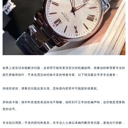
南通市崇川区工农路57号圆融广场写字楼16层1603室（需提前预约）
苏州市苏州工业园区星港街199号苏州中心办公楼C座22层08室（需提前预约）
武汉市江汉区解放大道686号世界贸易大厦38层09室（需提前预约）
南宁市青秀区金湖路59号地王大厦12楼1224室（需提前预约）
合肥市蜀山区潜山路111号万象城华润大厦B座12楼03室（需提前预约）
泉州市丰泽区宝洲路729号浦西万达中心写字楼A座7楼709室（需提前预约）
青岛市南区山东路6号华润大厦B座22层04室（需提前预约）
烟台市芝罘区胜利路139号万达金融中心A座907室（需提前预约）
长春市朝阳区西安大路727号中银大厦A座(旺进大厦)18层09室（需提前预约）
如果上述尝试未能解决问题，这表明可能有更深层次的机械故障。就像油棕树需要专业的
贵阳市南明区都司高架桥路33号亨特国际金融中心14楼14D（需提前预约）
园艺师修剪枝叶，手表也需交由经验丰富的维修专家。以下情况建议寻求专业服务：
昆明市盘龙区北京路928号同德昆明广场写字楼10层06室（需提前预约）
石家庄市长安区中山东路39号勒泰中心写字楼B座13层07室（需提前预约）
持续性错误：调整后问题反复出现，意味着内部零件可能损坏或磨损。
西安市碑林区南关正街88号华侨城长安国际中心E座6楼10室（需提前预约）
异响或卡顿：操作时若感觉表冠转动不顺畅，或听到不正常的机械声响，这些都是需要检
海口市龙华区金贸东路5号海口华润大厦B座17层1707室（需提前预约）
查的信号。
唐山市路南区新华东道100号万达广场写字楼A座10层1002室（需提前预约）
台州市椒江区东海大道1800号腾达中心东1幢20楼2002室（需提前预约）
专业知识局限：手表内部结构复杂，非专业人士难以准确判断所有问题，避免自行拆解，