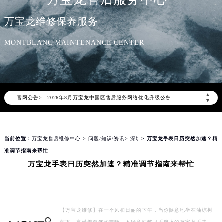
万宝龙售后服务中心
万宝龙维修保养服务
MONTBLANC MAINTENANCE CENTER
2026年8月万宝龙中国区售后服务网络优化升级公告
▲
官网公告>
2026年8月万宝龙全国官方售后客户服务热线：400-006-0073
▼
万宝龙官方全国统一服务热线400-006-0073，服务覆盖中国大陆、香港、澳门、台湾全部区域（非大陆需加拨“+86”）
2026年8月万宝龙售后服务中心最新网点地址：
当前位置：
万宝龙售后维修中心
>
问题/知识/资讯
>
深圳
> 万宝龙手表日历突然加速？精
北京市朝阳区建国门外大街甲6号华熙国际中心写字楼D座11层1102室（北京总部）（需提前预约）
准调节指南来帮忙
北京市东城区东长安街1号东方广场写字楼W3座6层602室（需提前预约）
万宝龙手表日历突然加速？精准调节指南来帮忙
天津市和平区赤峰道136号天津国际金融中心写字楼26层2603室（需提前预约）
上海市徐汇区虹桥路3号港汇中心写字楼2座37层3705室（需提前预约）
上海市黄浦区南京东路299号宏伊国际广场写字楼8层806室（需提前预约）
南京市秦淮区中山南路1号（新街口）南京中心写字楼22层C1-1室（需提前预约）
【万宝龙维修】在一个风和日丽的下午，当你惬意地坐在油棕树