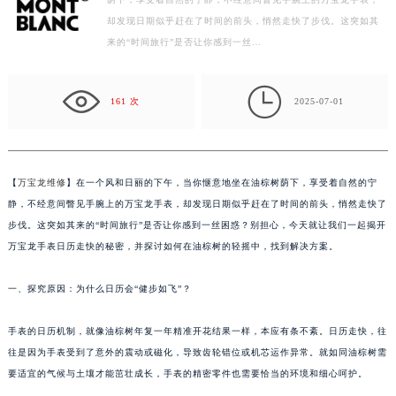
荫下，享受着自然的宁静，不经意间瞥见手腕上的万宝龙手表，
常州市新北区龙锦路1590号现代传媒中心写字楼5号楼10层1008室（需提前预约）
却发现日期似乎赶在了时间的前头，悄然走快了步伐。这突如其
徐州市鼓楼区淮海东路29号苏宁广场IFC国际金融中心写字楼35层3508室（需提前预约）
来的“时间旅行”是否让你感到一丝…
扬州市邗江区国展路29号星耀天地写字楼1号楼18层1803室（需提前预约）
盐城市盐都区世纪大道5号盐城金融城写字楼1号楼16层1604室（需提前预约）

泰州市海陵区永定东路399号置地商务中心东塔写字楼（华润万象城）17层1706室（需提前预约）
161 次
2025-07-01
宁波市江北区大闸南路500号来福士广场办公楼20层2009室（需提前预约）
杭州市上城区钱江路1366号华润大厦写字楼A座5层503-5室（需提前预约）
金华市金东区东市南街777号金华万达广场写字楼4号楼22层2209室（需提前预约）
【
万宝龙维修
】在一个风和日丽的下午，当你惬意地坐在油棕树荫下，享受着自然的宁
绍兴市越城区胜利东路379号世茂天际中心写字楼8层805室（需提前预约）
静，不经意间瞥见手腕上的万宝龙手表，却发现日期似乎赶在了时间的前头，悄然走快了
嘉兴市南湖区广益路705号嘉兴世界贸易中心写字楼A座13层1304室（需提前预约）
步伐。这突如其来的“时间旅行”是否让你感到一丝困惑？别担心，今天就让我们一起揭开
万宝龙手表日历走快的秘密，并探讨如何在油棕树的轻摇中，找到解决方案。
南昌市红谷滩新区红谷中大道998号绿地双子塔（中央广场）A1座办公楼14层07室（需提前预约）
济南市历下区经十路11111号华润中心写字楼（万象城）15层1508室（需提前预约）
一、探究原因：为什么日历会“健步如飞”？
广州市天河区天河路230号万菱汇国际中心写字楼A塔7层704室（需提前预约）
广州市越秀区环市东路371-375号世界贸易中心大厦南塔写字楼15层07室（需提前预约）
手表的日历机制，就像油棕树年复一年精准开花结果一样，本应有条不紊。日历走快，往
深圳市罗湖区深南东路5001号华润大厦写字楼17层1701室（需提前预约）
往是因为手表受到了意外的震动或磁化，导致齿轮错位或机芯运作异常。就如同油棕树需
惠州市惠城区江北文昌一路7号华贸大厦写字楼1座30层05室（需提前预约）
要适宜的气候与土壤才能茁壮成长，手表的精密零件也需要恰当的环境和细心呵护。