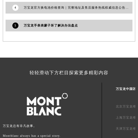
澳门特别行政区大堂区议事亭前地（新马路）万宝龙售后服务中心（需提前预约）
4
万宝龙官方换电池价格查询｜完整地址及售后服务热线权威信息公告（2026年7月最新）
澳门特别行政区风顺堂区南湾大马路万宝龙售后服务中心（需提前预约）
澳门特别行政区花地玛堂区关闸广场万宝龙售后服务中心（需提前预约）
5
万宝龙手表表蒙子坏了解决办法盘点
澳门特别行政区花王堂区大三巴商圈万宝龙售后服务中心（需提前预约）
澳门特别行政区嘉模堂区官也街万宝龙售后服务中心（需提前预约）
澳门省路氹城市金光大道万宝龙售后服务中心（需提前预约）
澳门特别行政区望德堂区塔石广场万宝龙售后服务中心（需提前预约）
福建省福州市鼓楼区五四路128-1号恒力城写字楼15层03室万宝龙售后服务中心（需提前预约）
福建省厦门市思明区湖滨东路95号万象城华润大厦B座11层1104室万宝龙售后服务中心（需提前预约）
轻轻滑动下方栏目探索更多精彩内容
广东省潮州市潮安区新风路与潮汕路交汇处万宝龙售后服务中心（需提前预约）
广东省广州市天河区天河路230号万菱汇国际中心A塔7层704室万宝龙售后服务中心（需提前预约）
万宝龙中国区
广东省广州市越秀区环市东路371-375号世界贸易中心大厦南塔15层1507室万宝龙售后服务中心（需提前预约）
广东省河源市源城区越王大道万宝龙售后服务中心（需提前预约）
北京万宝龙维
广东省惠州市惠城区江北文昌一路7号华贸大厦1座30层3005室万宝龙售后服务中心（需提前预约）
上海万宝龙维
广东省江门市蓬江区广场西路万宝龙售后服务中心（需提前预约）
万宝龙总有非凡故事。
天津万宝龙维
广东省揭阳市榕城进贤门步行街万宝龙售后服务中心（需提前预约）