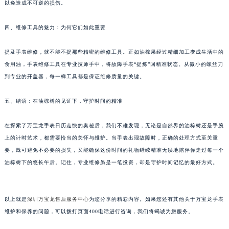
内蒙古自治区呼和浩特市玉泉区大学西街70号华润万象城写字楼（鄂尔多斯大厦）23层2326室（需提前预约）
以免造成不可逆的损伤。
甘肃省兰州市七里河区西津西路16号兰州中心写字楼21层2102室（需提前预约）
四、维修工具的魅力：为何它们如此重要
重庆市解放碑渝中区民权路28号英利国际金融中心写字楼20层01室（需提前预约）
黑龙江省大庆市萨尔图区会战大街万宝龙售后服务中心（需提前预约）
提及手表维修，就不能不提那些精密的维修工具。正如油棕果经过精细加工变成生活中的
黑龙江省鹤岗市向阳区红军路万宝龙售后服务中心（需提前预约）
食用油，手表维修工具在专业技师手中，将故障手表“提炼”回精准状态。从微小的螺丝刀
黑龙江省黑河市爱辉区中央街万宝龙售后服务中心（需提前预约）
到专业的开盖器，每一样工具都是保证维修质量的关键。
黑龙江省鸡西市鸡冠区红军路万宝龙售后服务中心（需提前预约）
黑龙江省佳木斯市向阳区长安路万宝龙售后服务中心（需提前预约）
五、结语：在油棕树的见证下，守护时间的精准
黑龙江省牡丹江市东安区太平路万宝龙售后服务中心（需提前预约）
在探索了万宝龙手表日历走快的奥秘后，我们不难发现，无论是自然界的油棕树还是手腕
黑龙江省七台河市桃山区大同街万宝龙售后服务中心（需提前预约）
上的计时艺术，都需要恰当的关怀与维护。当手表出现故障时，正确的处理方式至关重
黑龙江省齐齐哈尔市龙沙区龙华路万宝龙售后服务中心（需提前预约）
要，既可避免不必要的损失，又能确保这份时间的礼物继续精准无误地陪伴你走过每一个
黑龙江省双鸭山市尖山区新兴大街万宝龙售后服务中心（需提前预约）
油棕树下的悠长午后。记住，专业维修虽是一笔投资，却是守护时间记忆的最好方式。
黑龙江省绥化市北林区新华街与康庄路交叉口万宝龙售后服务中心（需提前预约）
黑龙江省伊春市伊美区通河路万宝龙售后服务中心（需提前预约）
以上就是
深圳万宝龙售后服务中心
为您分享的精彩内容。如果您还有其他关于万宝龙手表
吉林省白城市洮北区明仁南街万宝龙售后服务中心（需提前预约）
维护和保养的问题，可以拨打页面400电话进行咨询，我们将竭诚为您服务。
吉林省白山市浑江区浑江大街万宝龙售后服务中心（需提前预约）