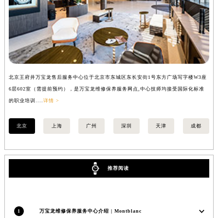
安徽省蚌埠市蚌山区淮河路万宝龙售后服务中心（需提前预约）
安徽省亳州市谯城区魏武大道万宝龙售后服务中心（需提前预约）
安徽省池州市贵池区长江路万宝龙售后服务中心（需提前预约）
安徽省滁州市琅琊区南谯北路万宝龙售后服务中心（需提前预约）
安徽省阜阳市颍州区颍州北路万宝龙售后服务中心（需提前预约）
安徽省淮北市相山区淮海路万宝龙售后服务中心（需提前预约）
北京王府井万宝龙售后服务中心位于北京市东城区东长安街1号东方广场写字楼W3座
上
安徽省淮南市田家庵区国庆中路万宝龙售后服务中心（需提前预约）
6层602室（需提前预约），是万宝龙维修保养服务网点,中心技师均接受国际化标准
8
安徽省黄山市屯溪区黄山西路万宝龙售后服务中心（需提前预约）
的职业培训....
详情 >
业培
安徽省六安市金安区解放中路万宝龙售后服务中心（需提前预约）
安徽省马鞍山市雨山区湖南西路万宝龙售后服务中心（需提前预约）
北京
上海
广州
深圳
天津
成都
安徽省宿州市埇桥区人民中路万宝龙售后服务中心（需提前预约）
安徽省铜陵市铜官区石城大道万宝龙售后服务中心（需提前预约）
安徽省芜湖市镜湖区中山路步行街万宝龙售后服务中心（需提前预约）
推荐阅读
安徽省宣城市宣州区叠嶂西路万宝龙售后服务中心（需提前预约）
福建省龙岩市新罗区九一南路万宝龙售后服务中心（需提前预约）
福建省南平市建阳区人民西路万宝龙售后服务中心（需提前预约）