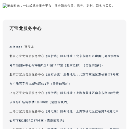
吉林省吉林市船营区河南街万宝龙售后服务中心（需提前预约）
吉林省辽源市龙山区人民大街万宝龙售后服务中心（需提前预约）
吉林省梅河口市新华街道梅河大街万宝龙售后服务中心（需提前预约）
吉林省四平市铁东区紫气大路与南九经街交汇处万宝龙售后服务中心（需提前预约）
万宝龙服务中心
吉林省松原市宁江区五环大街万宝龙售后服务中心（需提前预约）
吉林省通化市东昌区环通乡江南大街万宝龙售后服务中心（需提前预约）
本文tag：
万宝龙
吉林省延边市延吉市解放路万宝龙售后服务中心（需提前预约）
北京万宝龙售后服务中心
（国贸店）服务地址：北京市朝阳区建国门外大街甲6
辽宁省鞍山市铁东区站前街万宝龙售后服务中心（需提前预约）
辽宁省本溪市平山区胜利路万宝龙售后服务中心（需提前预约）
号华熙国际中心写字楼D座11层1102室（北京总部）（需提前预约）
辽宁省朝阳市双塔区新华路万宝龙售后服务中心（需提前预约）
北京万宝龙售后服务中心
（王府井店）服务地址：北京市东城区东长安街1号东
辽宁省丹东市振兴区七经街万宝龙售后服务中心（需提前预约）
方广场写字楼W3座6层602室（需提前预约）
辽宁省抚顺市新抚区东一路万宝龙售后服务中心（需提前预约）
上海万宝龙售后服务中心
（宏伊店）服务地址：上海市黄浦区南京东路299号宏
辽宁省阜新市海州区解放大街万宝龙售后服务中心（需提前预约）
伊国际广场写字楼8层806室（需提前预约）
辽宁省葫芦岛市连山区中央路万宝龙售后服务中心（需提前预约）
上海万宝龙售后服务中心
（港汇店）服务地址：上海市徐汇区虹桥路3号港汇中
辽宁省锦州市古塔区中央大街万宝龙售后服务中心（需提前预约）
心写字楼2座37层3705室（需提前预约）
辽宁省辽阳市白塔区新运大街万宝龙售后服务中心（需提前预约）