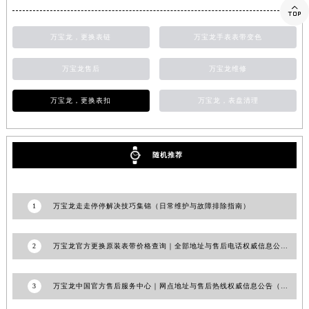
9
万宝龙手表清洗保养需要多久？

山东省泰安市泰山区财源街道泰山大街万宝龙售后服务中心（需提前预约）
山东省威海市环翠区新威海路89号振华商厦一楼名表维修万宝龙售后服务中心（需提前预约）
万宝龙，更换表链
万宝龙手表表带变色
山东省潍坊市奎文区东风东街万宝龙售后服务中心（需提前预约）
山东省枣庄市滕州市北辛路与善国路交叉口万宝龙售后服务中心（需提前预约）
万宝龙售后
万宝龙维修
山东省淄博市张店区金晶大道万宝龙售后服务中心（需提前预约）
上海市黄浦区南京东路299号宏伊国际广场写字楼8层806室万宝龙售后服务中心（需提前预约）
万宝龙，更换表扣
万宝龙，表盘清理
上海市徐汇区虹桥路3号港汇中心2座37层3705室万宝龙售后服务中心（需提前预约）
浙江省杭州市上城区钱江路1366号华润大厦A座5层503-5室万宝龙售后服务中心（需提前预约）
随机推荐
浙江省湖州市吴兴区劳动路万宝龙售后服务中心（需提前预约）
浙江省嘉兴市南湖区广益路705号嘉兴世界贸易中心A座13层1304室万宝龙售后服务中心（需提前预约）
浙江省金华市金东区东市南街777号金华万达广场4号楼22楼2209室万宝龙售后服务中心（需提前预约）
1
万宝龙走走停停解决技巧集锦（日常维护与故障排除指南）
浙江省丽水市莲都区解放街万宝龙售后服务中心（需提前预约）
浙江省宁波市江北区大闸南路500号来福士广场办公楼20层2009室万宝龙售后服务中心（需提前预约）
2
万宝龙官方更换原装表带价格查询｜全部地址与售后电话权威信息公告（2026年7月最新）
浙江省衢州市柯城区上街万宝龙售后服务中心（需提前预约）
浙江省绍兴市越城区胜利东路379号世茂天际中心写字楼8层805室万宝龙售后服务中心（需提前预约）
3
万宝龙中国官方售后服务中心｜网点地址与售后热线权威信息公告（2026年7月最新）
浙江省舟山市定海区解放东路万宝龙售后服务中心（需提前预约）