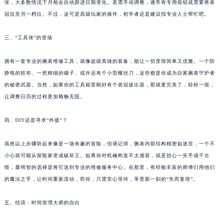
月相大师？不，你只是调日历：如果遇到月份交替，有些万宝龙还配备了月相显示，别紧
南通市崇川区工农路57号圆融广场写字楼16层1603室（需提前预约）
张，大多数情况下月相会自动跟进日期变化。若需手动调整，通常有专用按钮或需要将表
苏州市苏州工业园区星港街199号苏州中心办公楼C座22层08室（需提前预约）
冠拉至另一档位。不过，这可是高级玩家的操作，初学者还是建议找专业人士帮忙吧。
武汉市江汉区解放大道686号世界贸易大厦38层09室（需提前预约）
南宁市青秀区金湖路59号地王大厦12楼1224室（需提前预约）
三、“工具侠”的登场
合肥市蜀山区潜山路111号万象城华润大厦B座12楼03室（需提前预约）
拥有一套专业的腕表维修工具，就像超级英雄的装备，能让一切变得简单又优雅。一个防
泉州市丰泽区宝洲路729号浦西万达中心写字楼A座7楼709室（需提前预约）
静电的软布、一把精细的镊子、或许还有个小型螺丝刀，这些都是你成为自家腕表守护者
青岛市南区山东路6号华润大厦B座22层04室（需提前预约）
的秘密武器。当然，如果你的工具箱里刚好有个表冠拔出器，那就更完美了，轻轻一按，
烟台市芝罘区胜利路139号万达金融中心A座907室（需提前预约）
让调整日历的过程更加顺畅无阻。
长春市朝阳区西安大路727号中银大厦A座(旺进大厦)18层09室（需提前预约）
贵阳市南明区都司高架桥路33号亨特国际金融中心14楼14D（需提前预约）
四、DIY还是寻求“外援”？
昆明市盘龙区北京路928号同德昆明广场写字楼10层06室（需提前预约）
虽然以上步骤听起来像是一场有趣的冒险，但请记得，腕表内部结构精密如迷宫，一个不
石家庄市长安区中山东路39号勒泰中心写字楼B座13层07室（需提前预约）
小心就可能从探险家变成破坏王。如果你对机械构造不太感冒，或是担心一失手成千古
西安市碑林区南关正街88号华侨城长安国际中心E座6楼10室（需提前预约）
恨，最明智的选择是将它送到专业的维修服务中心。在那里，有经验丰富的师傅们用他们
海口市龙华区金贸东路5号海口华润大厦B座17层1707室（需提前预约）
的魔法之手，让时间重新流动，而你，只需安心等待，享受那一刻的“失而复得”。
唐山市路南区新华东道100号万达广场写字楼A座10层1002室（需提前预约）
台州市椒江区东海大道1800号腾达中心东1幢20楼2002室（需提前预约）
五、结语：时间管理大师的自白