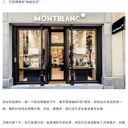
厦门市思明区湖滨东路95号华润大厦写字楼B座11层1104室（需提前预约）
二、日历调整的“神秘仪式”
福州市鼓楼区五四路128-1号恒力城写字楼15层03室（需提前预约）
成都市锦江区人民东路6号SAC东原中心写字楼24层2406B室（需提前预约）
重庆市江北区观音桥步行街2号融恒时代广场写字楼9层902室（需提前预约）
长沙市芙蓉区定王台街道建湘路393号世茂环球金融中心写字楼（芙蓉广场）10层13室（需提前预约）
郑州市二七区铭功路10号华润大厦写字楼29层2905室（需提前预约）
太原市迎泽区解放路15号亨得利名表服务中心（品牌授权店）3层整层（需提前预约）
沈阳市沈河区中街路137号亨得利名表服务中心（品牌授权店）1层整层（需提前预约）
沈阳市沈河区中街路83号亨得利名表服务中心（品牌授权店）1层整层（需提前预约）
乌鲁木齐市天山区红山路26号时代广场（CCMALL）C座17层17-B（需提前预约）
温州市鹿城区锦绣路1067号置信广场10层1015室（需提前预约）
哈尔滨市道里区友谊西路600号富力中心T2座写字楼29层03室（需提前预约）
大连市中山区人民路15号国际金融大厦7层G室（需提前预约）
佛山市禅城区季华五路57号万科金融中心C座12层1205室（需提前预约）
安全时段操作：挑一个阳光明媚的下午，避开那神秘的9至3禁区，轻轻拉出表冠至第一
档，顺时针转动以调整日期。记住，慢慢来，我们这不是在参加赛车比赛。
东莞市东城街道鸿福东路1号民盈国贸中心T1写字楼9层907室（需提前预约）
无锡市梁溪区人民中路139号恒隆广场写字楼1座11层1104室（需提前预约）