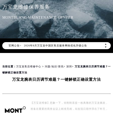
万宝龙售后服务中心
万宝龙维修保养服务
MONTBLANC MAINTENANCE CENTER
2026年8月万宝龙中国区售后服务网络优化升级公告
▲
官网公告>
2026年8月万宝龙全国官方售后客户服务热线：400-006-0073
▼
万宝龙官方全国统一服务热线400-006-0073，服务覆盖中国大陆、香港、澳门、台湾全部区域（非大陆需加拨“+86”）
2026年8月万宝龙售后服务中心最新网点地址：
当前位置：
万宝龙售后维修中心
>
问题/知识/资讯
>
深圳
> 万宝龙腕表日历调节难题？一
北京市朝阳区建国门外大街甲6号华熙国际中心写字楼D座11层1102室（北京总部）（需提前预约）
键解锁正确设置方法
北京市东城区东长安街1号东方广场写字楼W3座6层602室（需提前预约）
万宝龙腕表日历调节难题？一键解锁正确设置方法
天津市和平区赤峰道136号天津国际金融中心写字楼26层2603室（需提前预约）
上海市徐汇区虹桥路3号港汇中心写字楼2座37层3705室（需提前预约）
上海市黄浦区南京东路299号宏伊国际广场写字楼8层806室（需提前预约）
【万宝龙维修】想象一下，你刚刚喜提一枚典雅的万宝龙腕表，
南京市秦淮区中山南路1号（新街口）南京中心写字楼22层C1-1室（需提前预约）