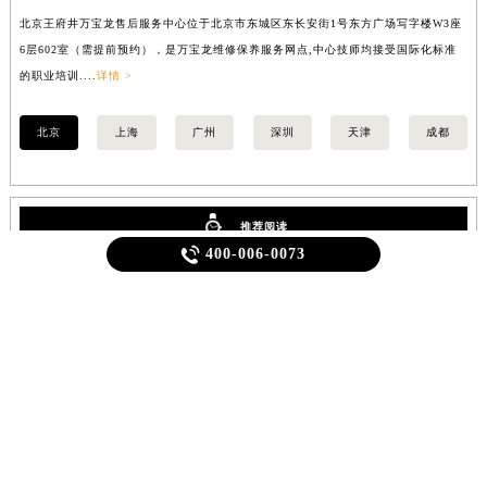
安徽省蚌埠市蚌山区淮河路万宝龙售后服务中心（需提前预约）
安徽省亳州市谯城区魏武大道万宝龙售后服务中心（需提前预约）
北京王府井万宝龙售后服务中心位于北京市东城区东长安街1号东方广场写字楼W3座
上
安徽省池州市贵池区长江路万宝龙售后服务中心（需提前预约）
6层602室（需提前预约），是万宝龙维修保养服务网点,中心技师均接受国际化标准
8
的职业培训....
详情 >
业培
安徽省滁州市琅琊区南谯北路万宝龙售后服务中心（需提前预约）
安徽省阜阳市颍州区颍州北路万宝龙售后服务中心（需提前预约）
北京
上海
广州
深圳
天津
成都
安徽省淮北市相山区淮海路万宝龙售后服务中心（需提前预约）
安徽省淮南市田家庵区国庆中路万宝龙售后服务中心（需提前预约）
安徽省黄山市屯溪区黄山西路万宝龙售后服务中心（需提前预约）

400-006-0073
推荐阅读
安徽省六安市金安区解放中路万宝龙售后服务中心（需提前预约）
安徽省马鞍山市雨山区湖南西路万宝龙售后服务中心（需提前预约）
安徽省宿州市埇桥区人民中路万宝龙售后服务中心（需提前预约）
1
万宝龙维修保养服务中心介绍 | Montblanc
安徽省铜陵市铜官区石城大道万宝龙售后服务中心（需提前预约）
安徽省芜湖市镜湖区中山路步行街万宝龙售后服务中心（需提前预约）
安徽省宣城市宣州区叠嶂西路万宝龙售后服务中心（需提前预约）
福建省龙岩市新罗区九一南路万宝龙售后服务中心（需提前预约）
福建省南平市建阳区人民西路万宝龙售后服务中心（需提前预约）