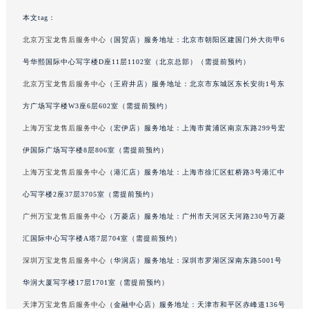
吉林省吉林市船营区河南街万宝龙售后服务中心（需提前预约）
吉林省辽源市龙山区人民大街万宝龙售后服务中心（需提前预约）
本文tag：
吉林省梅河口市新华街道梅河大街万宝龙售后服务中心（需提前预约）
北京万宝龙售后服务中心
（国贸店）服务地址：北京市朝阳区建国门外大街甲6
吉林省四平市铁东区紫气大路与南九经街交汇处万宝龙售后服务中心（需提前预约）
号华熙国际中心写字楼D座11层1102室（北京总部）（需提前预约）
吉林省松原市宁江区五环大街万宝龙售后服务中心（需提前预约）
北京万宝龙售后服务中心
（王府井店）服务地址：北京市东城区东长安街1号东
吉林省通化市东昌区环通乡江南大街万宝龙售后服务中心（需提前预约）
方广场写字楼W3座6层602室（需提前预约）
吉林省延边市延吉市解放路万宝龙售后服务中心（需提前预约）
辽宁省鞍山市铁东区站前街万宝龙售后服务中心（需提前预约）
上海万宝龙售后服务中心
（宏伊店）服务地址：上海市黄浦区南京东路299号宏
辽宁省本溪市平山区胜利路万宝龙售后服务中心（需提前预约）
伊国际广场写字楼8层806室（需提前预约）
辽宁省朝阳市双塔区新华路万宝龙售后服务中心（需提前预约）
上海万宝龙售后服务中心
（港汇店）服务地址：上海市徐汇区虹桥路3号港汇中
辽宁省丹东市振兴区七经街万宝龙售后服务中心（需提前预约）
心写字楼2座37层3705室（需提前预约）
辽宁省抚顺市新抚区东一路万宝龙售后服务中心（需提前预约）
广州万宝龙售后服务中心
（万菱店）服务地址：广州市天河区天河路230号万菱
辽宁省阜新市海州区解放大街万宝龙售后服务中心（需提前预约）
汇国际中心写字楼A塔7层704室（需提前预约）
辽宁省葫芦岛市连山区中央路万宝龙售后服务中心（需提前预约）
深圳万宝龙售后服务中心
（华润店）服务地址：深圳市罗湖区深南东路5001号
辽宁省锦州市古塔区中央大街万宝龙售后服务中心（需提前预约）
辽宁省辽阳市白塔区新运大街万宝龙售后服务中心（需提前预约）
华润大厦写字楼17层1701室（需提前预约）