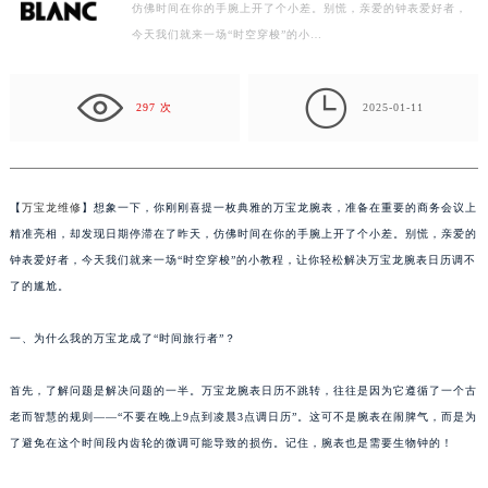
准备在重要的商务会议上精准亮相，却发现日期停滞在了昨天，
常州市新北区龙锦路1590号现代传媒中心写字楼5号楼10层1008室（需提前预约）
仿佛时间在你的手腕上开了个小差。别慌，亲爱的钟表爱好者，
徐州市鼓楼区淮海东路29号苏宁广场IFC国际金融中心写字楼35层3508室（需提前预约）
今天我们就来一场“时空穿梭”的小…
扬州市邗江区国展路29号星耀天地写字楼1号楼18层1803室（需提前预约）
盐城市盐都区世纪大道5号盐城金融城写字楼1号楼16层1604室（需提前预约）

297 次
2025-01-11
泰州市海陵区永定东路399号置地商务中心东塔写字楼（华润万象城）17层1706室（需提前预约）
宁波市江北区大闸南路500号来福士广场办公楼20层2009室（需提前预约）
杭州市上城区钱江路1366号华润大厦写字楼A座5层503-5室（需提前预约）
金华市金东区东市南街777号金华万达广场写字楼4号楼22层2209室（需提前预约）
【
万宝龙维修
】想象一下，你刚刚喜提一枚典雅的万宝龙腕表，准备在重要的商务会议上
绍兴市越城区胜利东路379号世茂天际中心写字楼8层805室（需提前预约）
精准亮相，却发现日期停滞在了昨天，仿佛时间在你的手腕上开了个小差。别慌，亲爱的
钟表爱好者，今天我们就来一场“时空穿梭”的小教程，让你轻松解决万宝龙腕表日历调不
嘉兴市南湖区广益路705号嘉兴世界贸易中心写字楼A座13层1304室（需提前预约）
了的尴尬。
南昌市红谷滩新区红谷中大道998号绿地双子塔（中央广场）A1座办公楼14层07室（需提前预约）
济南市历下区经十路11111号华润中心写字楼（万象城）15层1508室（需提前预约）
一、为什么我的万宝龙成了“时间旅行者”？
广州市天河区天河路230号万菱汇国际中心写字楼A塔7层704室（需提前预约）
广州市越秀区环市东路371-375号世界贸易中心大厦南塔写字楼15层07室（需提前预约）
首先，了解问题是解决问题的一半。万宝龙腕表日历不跳转，往往是因为它遵循了一个古
深圳市罗湖区深南东路5001号华润大厦写字楼17层1701室（需提前预约）
老而智慧的规则——“不要在晚上9点到凌晨3点调日历”。这可不是腕表在闹脾气，而是为
了避免在这个时间段内齿轮的微调可能导致的损伤。记住，腕表也是需要生物钟的！
惠州市惠城区江北文昌一路7号华贸大厦写字楼1座30层05室（需提前预约）