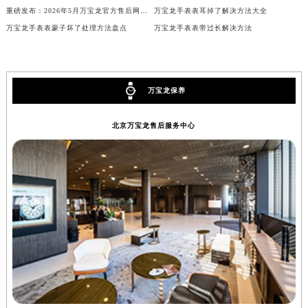
内蒙古自治区乌兰察布市集宁区恩和大街万宝龙售后服务中心（需提前预约）
2026年6月官方发布：万宝龙维修中心及保养网点搬迁与新增
2026年6月官方补充通告：万宝龙售后网点迁址及新增
重磅发布：2026年5月万宝龙官方售后网点调整方案
万宝龙手表表耳掉了解决方法大全
内蒙古自治区锡林郭勒盟市锡林浩特市光明街与额尔敦路交叉口万宝龙售后服务中心（需提前预约）
万宝龙手表表蒙子坏了处理方法盘点
万宝龙手表表带过长解决方法
内蒙古自治区兴安盟市乌兰浩特市兴安大街万宝龙售后服务中心（需提前预约）
山西省大同市平城区迎宾街万宝龙售后服务中心（需提前预约）
山西省晋城市城区黄华街万宝龙售后服务中心（需提前预约）
山西省晋中市榆次区顺城街万宝龙售后服务中心（需提前预约）
万宝龙保养
山西省临汾市尧都区解放路万宝龙售后服务中心（需提前预约）
北京万宝龙售后服务中心
山西省吕梁市离石区永宁中路与建设街交叉口万宝龙售后服务中心（需提前预约）
山西省朔州市朔城区怡西路与鄯阳西街交汇处万宝龙售后服务中心（需提前预约）
山西省忻州市忻府区和平东街与七一南路交叉口万宝龙售后服务中心（需提前预约）
山西省阳泉市郊区平阳东街与新城大道交叉口万宝龙售后服务中心（需提前预约）
山西省运城市盐湖区河东街万宝龙售后服务中心（需提前预约）
山西省长治市潞州区英雄中路万宝龙售后服务中心（需提前预约）
山西省太原市迎泽区迎泽街道解放路15号亨得利名表维修授权店3楼万宝龙售后服务中心（需提前预约）
天津市和平区赤峰道136号天津国际金融中心26层2603室万宝龙售后服务中心（需提前预约）
安徽省安庆市迎江区人民路万宝龙售后服务中心（需提前预约）