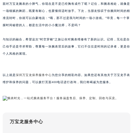
内蒙古自治区呼和浩特市玉泉区大学西街70号华润万象城写字楼（鄂尔多斯大厦）23层2326室（需提前预约）
面对万宝龙腕表的小脾气，你现在是不是已经胸有成竹了呢？记住，和腕表相处，就像是
甘肃省兰州市七里河区西津西路16号兰州中心写字楼21层2102室（需提前预约）
一场细腻的舞蹈，既要有耐心，也要懂得适时放手。下次，当朋友惊叹于你腕间时间的精
重庆市解放碑渝中区民权路28号英利国际金融中心写字楼20层01室（需提前预约）
准流转时，你就可以自豪地说：“哦，那不过是我与时间的一场小游戏。”毕竟，每一个掌
黑龙江省大庆市萨尔图区会战大街万宝龙售后服务中心（需提前预约）
握时间秘密的人，都是生活中的小小魔法师，不是吗？
黑龙江省鹤岗市向阳区红军路万宝龙售后服务中心（需提前预约）
黑龙江省黑河市爱辉区中央街万宝龙售后服务中心（需提前预约）
与知识的融合，希望这次“时空穿梭”之旅让你对腕表维修有了新的认识。记得，无论是自
己动手还是寻求帮助，尊重每一块腕表背后的故事，它们不仅仅是时间的记录者，更是你
黑龙江省鸡西市鸡冠区红军路万宝龙售后服务中心（需提前预约）
个人风格的展现。
黑龙江省佳木斯市向阳区长安路万宝龙售后服务中心（需提前预约）
黑龙江省牡丹江市东安区太平路万宝龙售后服务中心（需提前预约）
黑龙江省七台河市桃山区大同街万宝龙售后服务中心（需提前预约）
以上就是
深圳万宝龙保养服务中心
为您分享的精彩内容。如果您还有其他关于万宝龙手表
黑龙江省齐齐哈尔市龙沙区龙华路万宝龙售后服务中心（需提前预约）
维护和保养的问题，可以拨打页面400电话进行咨询，我们将竭诚为您服务。
黑龙江省双鸭山市尖山区新兴大街万宝龙售后服务中心（需提前预约）
黑龙江省绥化市北林区新华街与康庄路交叉口万宝龙售后服务中心（需提前预约）
黑龙江省伊春市伊美区通河路万宝龙售后服务中心（需提前预约）
吉林省白城市洮北区明仁南街万宝龙售后服务中心（需提前预约）
万宝龙服务中心
吉林省白山市浑江区浑江大街万宝龙售后服务中心（需提前预约）