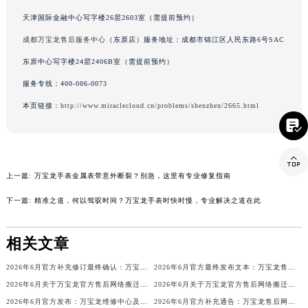
辽宁省盘锦市兴隆台区石油大街万宝龙售后服务中心（需提前预约）
天津万宝龙售后服务中心
（金融中心店）服务地址：天津市和平区赤峰道136号
辽宁省铁岭市银州区南马路万宝龙售后服务中心（需提前预约）
天津国际金融中心写字楼26层2603室（需提前预约）
辽宁省营口市站前区市府路与渤海大街交叉口万宝龙售后服务中心（需提前预约）
成都万宝龙售后服务中心
（东原店）服务地址：成都市锦江区人民东路6号SAC
辽宁省沈阳市沈河区中街路137号亨得利名表维修授权店1楼万宝龙售后服务中心（需提前预约）
东原中心写字楼24层2406B室（需提前预约）
辽宁省沈阳市沈河区中街路83号亨得利名表维修授权店1楼万宝龙售后服务中心（需提前预约）
服务专线：
400-006-0073
北京市朝阳区建国门外大街甲6号华熙国际中心D座11层1102室万宝龙售后服务中心（北京总部）（需提前预约）

本页链接：
http://www.miraclecloud.cn/problems/shenzhen/2665.html
北京市东城区东长安街1号王府井东方广场W3座6层602室万宝龙售后服务中心（需提前预约）
河北省保定市竞秀区朝阳北大街北国先天下万宝龙售后服务中心（需提前预约）

内蒙古自治区阿拉善盟市左旗土尔扈特大街万宝龙售后服务中心（需提前预约）
内蒙古自治区巴彦淖尔市临河区新华街万宝龙售后服务中心（需提前预约）
上一篇:
万宝龙手表金属表带意外断裂？别急，这里有专业修复指南
内蒙古自治区包头市青山区幸福路甲3号王府井百货名表维修万宝龙售后服务中心（需提前预约）
下一篇:
精准之道，何以驾驭时间？万宝龙手表时快时慢，专业解决之道在此
内蒙古自治区赤峰市红山区哈达街万宝龙售后服务中心（需提前预约）
内蒙古自治区鄂尔多斯市东胜区伊金霍洛街万宝龙售后服务中心（需提前预约）
相关文章
内蒙古自治区呼伦贝尔市海拉尔区中央街万宝龙售后服务中心（需提前预约）
内蒙古自治区通辽市科尔沁区明仁大街万宝龙售后服务中心（需提前预约）
2026年6月官方补充修订最终确认：万宝龙售后网点迁址与新增
2026年6月官方最终发布文本：万宝龙售后维修保养中心搬迁与新增事项
内蒙古自治区乌海市海勃湾区人民南路万宝龙售后服务中心（需提前预约）
2026年6月关于万宝龙官方售后网络搬迁及新增的补充说明
2026年6月关于万宝龙官方售后网络搬迁及新增的补充说明文件