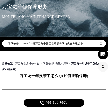
万宝龙维修保养服务
MONTBLANC MAINTENANCE CENTER
▲
官网公告>
2026年8月万宝龙中国区售后服务网络优化升级公告
▼
2026年8月万宝龙全国官方售后客户服务热线：400-006-0073

万宝龙官方全国统一服务热线400-006-0073，服务覆盖中国大陆、香港、澳门、台湾全部区域（非大陆需加拨“+86”）
当前位置：
万宝龙售后维修中心
>
问题/知识/资讯
>
深圳
> 万宝龙一年没带了怎么办(如

2026年8月万宝龙售后服务中心最新网点地址：
何正确保养)
北京市朝阳区建国门外大街甲6号华熙国际中心写字楼D座11层1102室（北京总部）（需提前预约）
万宝龙一年没带了怎么办(如何正确保养)
北京市东城区东长安街1号东方广场写字楼W3座6层602室（需提前预约）
天津市和平区赤峰道136号天津国际金融中心写字楼26层2603室（需提前预约）
上海市徐汇区虹桥路3号港汇中心写字楼2座37层3705室（需提前预约）
上海市黄浦区南京东路299号宏伊国际广场写字楼8层806室（需提前预约）
万宝龙维修中心为您分享：“万宝龙一年没带了怎么办(如何正确保

400-006-0073
养)”作为一款高端手表品牌，万宝龙以其精湛的工艺和优良的品质
南京市秦淮区中山南路1号（新街口）南京中心写字楼22层C1-1室（需提前预约）