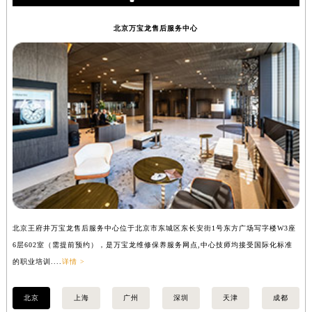
内蒙古自治区兴安盟市乌兰浩特市兴安大街万宝龙售后服务中心（需提前预约）
北京万宝龙售后服务中心
山西省大同市平城区迎宾街万宝龙售后服务中心（需提前预约）
山西省晋城市城区黄华街万宝龙售后服务中心（需提前预约）
山西省晋中市榆次区顺城街万宝龙售后服务中心（需提前预约）
山西省临汾市尧都区解放路万宝龙售后服务中心（需提前预约）
山西省吕梁市离石区永宁中路与建设街交叉口万宝龙售后服务中心（需提前预约）
山西省朔州市朔城区怡西路与鄯阳西街交汇处万宝龙售后服务中心（需提前预约）
山西省忻州市忻府区和平东街与七一南路交叉口万宝龙售后服务中心（需提前预约）
山西省阳泉市郊区平阳东街与新城大道交叉口万宝龙售后服务中心（需提前预约）
山西省运城市盐湖区河东街万宝龙售后服务中心（需提前预约）
山西省长治市潞州区英雄中路万宝龙售后服务中心（需提前预约）
北京王府井万宝龙售后服务中心位于北京市东城区东长安街1号东方广场写字楼W3座
上
山西省太原市迎泽区迎泽街道解放路15号亨得利名表维修授权店3楼万宝龙售后服务中心（需提前预约）
6层602室（需提前预约），是万宝龙维修保养服务网点,中心技师均接受国际化标准
8
天津市和平区赤峰道136号天津国际金融中心26层2603室万宝龙售后服务中心（需提前预约）
的职业培训....
详情 >
业培
安徽省安庆市迎江区人民路万宝龙售后服务中心（需提前预约）
安徽省蚌埠市蚌山区淮河路万宝龙售后服务中心（需提前预约）
北京
上海
广州
深圳
天津
成都
安徽省亳州市谯城区魏武大道万宝龙售后服务中心（需提前预约）