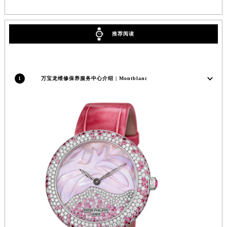
安徽省池州市贵池区长江路万宝龙售后服务中心（需提前预约）
安徽省滁州市琅琊区南谯北路万宝龙售后服务中心（需提前预约）
推荐阅读
安徽省阜阳市颍州区颍州北路万宝龙售后服务中心（需提前预约）
安徽省淮北市相山区淮海路万宝龙售后服务中心（需提前预约）
安徽省淮南市田家庵区国庆中路万宝龙售后服务中心（需提前预约）
1
万宝龙维修保养服务中心介绍 | Montblanc
安徽省黄山市屯溪区黄山西路万宝龙售后服务中心（需提前预约）
安徽省六安市金安区解放中路万宝龙售后服务中心（需提前预约）
安徽省马鞍山市雨山区湖南西路万宝龙售后服务中心（需提前预约）
安徽省宿州市埇桥区人民中路万宝龙售后服务中心（需提前预约）
安徽省铜陵市铜官区石城大道万宝龙售后服务中心（需提前预约）
安徽省芜湖市镜湖区中山路步行街万宝龙售后服务中心（需提前预约）
安徽省宣城市宣州区叠嶂西路万宝龙售后服务中心（需提前预约）
福建省龙岩市新罗区九一南路万宝龙售后服务中心（需提前预约）
福建省南平市建阳区人民西路万宝龙售后服务中心（需提前预约）
福建省宁德市蕉城区天湖东路万宝龙售后服务中心（需提前预约）
福建省莆田市城厢区霞林街道荔华东大道万宝龙售后服务中心（需提前预约）