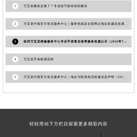
1
万宝龙腕表走慢了？专业技巧助你轻松解决
山东省潍坊市奎文区东风东街万宝龙售后服务中心（需提前预约）
山东省枣庄市滕州市北辛路与善国路交叉口万宝龙售后服务中心（需提前预约）
山东省淄博市张店区金晶大道万宝龙售后服务中心（需提前预约）
2
万宝龙中国官方售后服务中心｜服务热线及全部网点地址权威信息通告（2026年7月最新）
上海市黄浦区南京东路299号宏伊国际广场写字楼8层806室万宝龙售后服务中心（需提前预约）
上海市徐汇区虹桥路3号港汇中心2座37层3705室万宝龙售后服务中心（需提前预约）
3
杭州万宝龙维修服务中心专业手表售后保养服务权威公示（2026年7月最新）
浙江省杭州市上城区钱江路1366号华润大厦A座5层503-5室万宝龙售后服务中心（需提前预约）
浙江省湖州市吴兴区劳动路万宝龙售后服务中心（需提前预约）
4
万宝龙手表检测流程
浙江省嘉兴市南湖区广益路705号嘉兴世界贸易中心A座13层1304室万宝龙售后服务中心（需提前预约）
浙江省金华市金东区东市南街777号金华万达广场4号楼22楼2209室万宝龙售后服务中心（需提前预约）
5
万宝龙中国官方售后服务中心｜地址与联系电话权威信息声明（2026年6月最新）
浙江省丽水市莲都区解放街万宝龙售后服务中心（需提前预约）
浙江省宁波市江北区大闸南路500号来福士广场办公楼20层2009室万宝龙售后服务中心（需提前预约）
浙江省衢州市柯城区上街万宝龙售后服务中心（需提前预约）
浙江省绍兴市越城区胜利东路379号世茂天际中心写字楼8层805室万宝龙售后服务中心（需提前预约）
浙江省舟山市定海区解放东路万宝龙售后服务中心（需提前预约）
轻轻滑动下方栏目探索更多精彩内容
澳门特别行政区大堂区议事亭前地（新马路）万宝龙售后服务中心（需提前预约）
澳门特别行政区风顺堂区南湾大马路万宝龙售后服务中心（需提前预约）