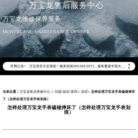
万宝龙售后服务中心
万宝龙维修保养服务
MONTBLANC MAINTENANCE CENTER
2026年8月万宝龙中国区售后服务网络优化升级公告
2026年8月万宝龙全国官方售后客户服务热线：400-006-0073
万宝龙官方全国统一服务热线400-006-0073，服务覆盖中国大陆、香港、澳门、台湾全部区域（非大陆需加拨“+86”）
▲
官网公告>
2026年8月万宝龙售后服务中心最新网点地址：
▼
北京市朝阳区建国门外大街甲6号华熙国际中心写字楼D座11层1102室（北京总部）（需提前预约）
北京市东城区东长安街1号东方广场写字楼W3座6层602室（需提前预约）
当前位置：
万宝龙售后维修中心
>
问题/知识/资讯
>
深圳
> 怎样处理万宝龙手表磕碰摔坏
天津市和平区赤峰道136号天津国际金融中心写字楼26层2603室（需提前预约）
了（怎样处理万宝龙手表划痕）
上海市徐汇区虹桥路3号港汇中心写字楼2座37层3705室（需提前预约）
怎样处理万宝龙手表磕碰摔坏了（怎样处理万宝龙手表划
上海市黄浦区南京东路299号宏伊国际广场写字楼8层806室（需提前预约）
痕）
南京市秦淮区中山南路1号（新街口）南京中心写字楼22层C1-1室（需提前预约）
常州市新北区龙锦路1590号现代传媒中心写字楼5号楼10层1008室（需提前预约）
徐州市鼓楼区淮海东路29号苏宁广场IFC国际金融中心写字楼35层3508室（需提前预约）