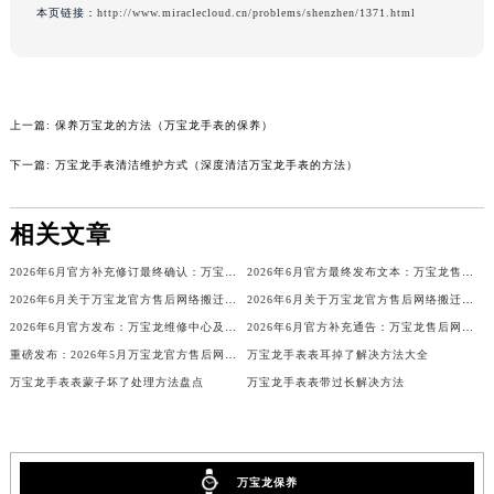
本页链接：
http://www.miraclecloud.cn/problems/shenzhen/1371.html
辽宁省营口市站前区市府路与渤海大街交叉口万宝龙售后服务中心（需提前预约）
辽宁省沈阳市沈河区中街路137号亨得利名表维修授权店1楼万宝龙售后服务中心（需提前预约）
辽宁省沈阳市沈河区中街路83号亨得利名表维修授权店1楼万宝龙售后服务中心（需提前预约）
北京市朝阳区建国门外大街甲6号华熙国际中心D座11层1102室万宝龙售后服务中心（北京总部）（需提前预约）
上一篇:
保养万宝龙的方法（万宝龙手表的保养）
北京市东城区东长安街1号王府井东方广场W3座6层602室万宝龙售后服务中心（需提前预约）
下一篇:
万宝龙手表清洁维护方式（深度清洁万宝龙手表的方法）
河北省保定市竞秀区朝阳北大街北国先天下万宝龙售后服务中心（需提前预约）
内蒙古自治区阿拉善盟市左旗土尔扈特大街万宝龙售后服务中心（需提前预约）
相关文章
内蒙古自治区巴彦淖尔市临河区新华街万宝龙售后服务中心（需提前预约）
内蒙古自治区包头市青山区幸福路甲3号王府井百货名表维修万宝龙售后服务中心（需提前预约）
2026年6月官方补充修订最终确认：万宝龙售后网点迁址与新增
2026年6月官方最终发布文本：万宝龙售后维修保养中心搬迁与新增事项
2026年6月关于万宝龙官方售后网络搬迁及新增的补充说明
2026年6月关于万宝龙官方售后网络搬迁及新增的补充说明文件
内蒙古自治区赤峰市红山区哈达街万宝龙售后服务中心（需提前预约）
2026年6月官方发布：万宝龙维修中心及保养网点搬迁与新增
2026年6月官方补充通告：万宝龙售后网点迁址及新增
内蒙古自治区鄂尔多斯市东胜区伊金霍洛街万宝龙售后服务中心（需提前预约）
重磅发布：2026年5月万宝龙官方售后网点调整方案
万宝龙手表表耳掉了解决方法大全
内蒙古自治区呼伦贝尔市海拉尔区中央街万宝龙售后服务中心（需提前预约）
万宝龙手表表蒙子坏了处理方法盘点
万宝龙手表表带过长解决方法
内蒙古自治区通辽市科尔沁区明仁大街万宝龙售后服务中心（需提前预约）
内蒙古自治区乌海市海勃湾区人民南路万宝龙售后服务中心（需提前预约）
内蒙古自治区乌兰察布市集宁区恩和大街万宝龙售后服务中心（需提前预约）
万宝龙保养
内蒙古自治区锡林郭勒盟市锡林浩特市光明街与额尔敦路交叉口万宝龙售后服务中心（需提前预约）