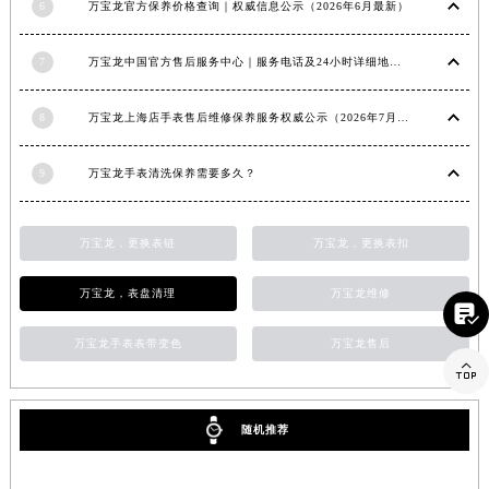
6
万宝龙官方保养价格查询｜权威信息公示（2026年6月最新）
江西省九江市浔阳区浔阳路万宝龙售后服务中心（需提前预约）
江西省南昌市红谷滩新区红谷中大道998号绿地双子塔（中央广场）A1座办公楼14层1407室万宝龙售后服务中心（需提前预约）
7
万宝龙中国官方售后服务中心｜服务电话及24小时详细地址权威信息通知（2026年7月最新）
江西省萍乡市安源区萍安北大道与康庄路交叉口万宝龙售后服务中心（需提前预约）
江西省上饶市信州区滨江西路万宝龙售后服务中心（需提前预约）
8
万宝龙上海店手表售后维修保养服务权威公示（2026年7月最新）
江西省新余市渝水区北湖西路万宝龙售后服务中心（需提前预约）
9
万宝龙手表清洗保养需要多久？
江西省宜春市袁州区中山中路万宝龙售后服务中心（需提前预约）
江西省鹰潭市月湖区胜利东路万宝龙售后服务中心（需提前预约）
山东省德州市德城区东风中路万宝龙售后服务中心（需提前预约）
万宝龙，更换表链
万宝龙，更换表扣
山东省东营市东营区济南路万宝龙售后服务中心（需提前预约）
万宝龙，表盘清理
万宝龙维修
山东省济南市历下区经十路11111号华润中心写字楼（万象城）15层1508室万宝龙售后服务中心（需提前预约）

山东省济宁市任城区太白楼路万宝龙售后服务中心（需提前预约）
万宝龙手表表带变色
万宝龙售后
山东省莱芜市文化南路8号银座商城名表维修一楼名表维修万宝龙售后服务中心（需提前预约）

山东省临沂市兰山区解放路万宝龙售后服务中心（需提前预约）
山东省日照市东港区烟台路万宝龙售后服务中心（需提前预约）
随机推荐
山东省泰安市泰山区财源街道泰山大街万宝龙售后服务中心（需提前预约）
山东省威海市环翠区新威海路89号振华商厦一楼名表维修万宝龙售后服务中心（需提前预约）