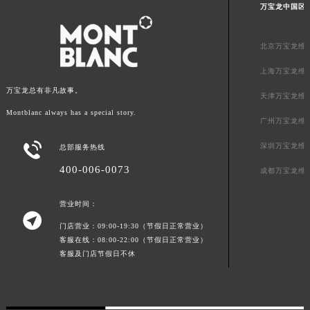
万宝龙中国区
澳门特别行政区花地玛堂区关闸广场万宝龙售后服务中心（需提前预约）
澳门特别行政区花王堂区大三巴商圈万宝龙售后服务中心（需提前预约）
北京万宝龙维
澳门特别行政区嘉模堂区官也街万宝龙售后服务中心（需提前预约）
上海万宝龙维
澳门省路氹城市金光大道万宝龙售后服务中心（需提前预约）
万宝龙总有非凡故事。
澳门特别行政区望德堂区塔石广场万宝龙售后服务中心（需提前预约）
天津万宝龙维
福建省福州市鼓楼区五四路128-1号恒力城写字楼15层03室万宝龙售后服务中心（需提前预约）
Montblanc always has a special story.
广州万宝龙维
福建省厦门市思明区湖滨东路95号万象城华润大厦B座11层1104室万宝龙售后服务中心（需提前预约）

深圳万宝龙维
总部服务热线
广东省潮州市潮安区新风路与潮汕路交汇处万宝龙售后服务中心（需提前预约）
400-006-0073
广东省广州市天河区天河路230号万菱汇国际中心A塔7层704室万宝龙售后服务中心（需提前预约）
成都万宝龙维
广东省广州市越秀区环市东路371-375号世界贸易中心大厦南塔15层1507室万宝龙售后服务中心（需提前预约）
营业时间：
广东省河源市源城区越王大道万宝龙售后服务中心（需提前预约）

门店营业：09:00-19:30（节假日正常营业）
广东省惠州市惠城区江北文昌一路7号华贸大厦1座30层3005室万宝龙售后服务中心（需提前预约）
客服在线：08:00-22:00（节假日正常营业）
广东省江门市蓬江区广场西路万宝龙售后服务中心（需提前预约）
客服及门店节假日不休
广东省揭阳市榕城进贤门步行街万宝龙售后服务中心（需提前预约）
广东省茂名市电白区水东街道迎宾大道万宝龙售后服务中心（需提前预约）
广东省梅州市梅江区金燕大道万宝龙售后服务中心（需提前预约）