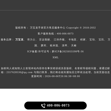
广东省清远市清城区湖西路万宝龙售后服务中心（需提前预约）
广东省汕头市龙湖区长平路万宝龙售后服务中心（需提前预约）
广东省汕尾市城区香洲街道园林社区翠园街万宝龙售后服务中心（需提前预约）
广东省韶关市武江区芙蓉新区与老城中心交汇处万宝龙售后服务中心（需提前预约）
版权所有：
万宝龙手表官方售后服务中心
Copyright © 2018-2032
广东省深圳市罗湖区深南东路5001号华润大厦17层1701室万宝龙售后服务中心（需提前预约）
客户服务热线：
400-006-0073
服务品牌：
万宝龙
、
劳力士
、
百达翡丽
、
江诗丹顿
、
卡地亚
、
积家
、
宝珀
、
宝玑
、
万
广东省阳江市江城区东风一路万宝龙售后服务中心（需提前预约）
国
、
萧邦
、
欧米茄
、
浪琴
、
天梭
广东省云浮市云城区金山路万宝龙售后服务中心（需提前预约）
ICP备案/许可证号：黔ICP备2025055598号-36
广东省湛江市赤坎区观海北路万宝龙售后服务中心（需提前预约）
XML
广东省肇庆市端州区信安大道与砚都大道交汇处万宝龙售后服务中心（需提前预约）
广西壮族自治区百色市右江区中山二路万宝龙售后服务中心（需提前预约）
如权利人或知情人士发现本站内容存在事实错误或涉及版权、名誉权等侵权问题，请通过邮
箱：2557628530@qq.com 与我们联系，我们将在收到通知后立即依法处理。当前页面信息
广西壮族自治区北海市海城区北京路万宝龙售后服务中心（需提前预约）
更新时间：2026-08-06T20:06:38+08:00
广西壮族自治区崇左市江州区石景林街道友谊大道与丽川路交汇处万宝龙售后服务中心（需提前预约）
广西壮族自治区防城港市港口区金花茶大道万宝龙售后服务中心（需提前预约）
广西壮族自治区贵港市港北区港城街道布山大道与仙衣路交叉口万宝龙售后服务中心（需提前预约）
广西壮族自治区桂林市秀峰区红岭路万宝龙售后服务中心（需提前预约）

400-006-0073
广西壮族自治区河池市金城江区金城江街道朝阳路万宝龙售后服务中心（需提前预约）