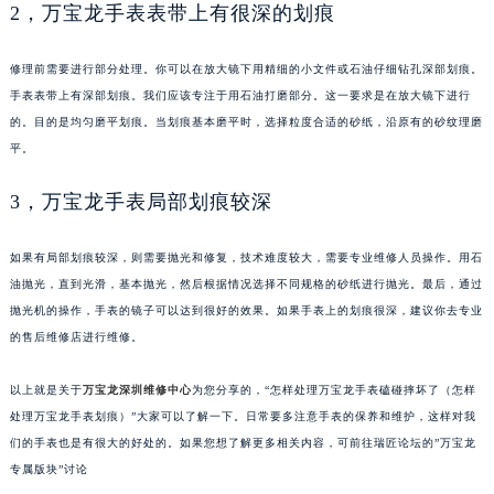
2，万宝龙手表表带上有很深的划痕
武汉市江汉区解放大道686号世界贸易大厦38层09室（需提前预约）
南宁市青秀区金湖路59号地王大厦12楼1224室（需提前预约）
修理前需要进行部分处理。你可以在放大镜下用精细的小文件或石油仔细钻孔深部划痕。
合肥市蜀山区潜山路111号万象城华润大厦B座12楼03室（需提前预约）
手表表带上有深部划痕。我们应该专注于用石油打磨部分。这一要求是在放大镜下进行
泉州市丰泽区宝洲路729号浦西万达中心写字楼A座7楼709室（需提前预约）
的。目的是均匀磨平划痕。当划痕基本磨平时，选择粒度合适的砂纸，沿原有的砂纹理磨
青岛市南区山东路6号华润大厦B座22层04室（需提前预约）
平。
烟台市芝罘区胜利路139号万达金融中心A座907室（需提前预约）
3，万宝龙手表局部划痕较深
长春市朝阳区西安大路727号中银大厦A座(旺进大厦)18层09室（需提前预约）
贵阳市南明区都司高架桥路33号亨特国际金融中心14楼14D（需提前预约）
如果有局部划痕较深，则需要抛光和修复，技术难度较大，需要专业维修人员操作。用石
昆明市盘龙区北京路928号同德昆明广场写字楼10层06室（需提前预约）
油抛光，直到光滑，基本抛光，然后根据情况选择不同规格的砂纸进行抛光。最后，通过
石家庄市长安区中山东路39号勒泰中心写字楼B座13层07室（需提前预约）
抛光机的操作，手表的镜子可以达到很好的效果。如果手表上的划痕很深，建议你去专业
西安市碑林区南关正街88号华侨城长安国际中心E座6楼10室（需提前预约）
的售后维修店进行维修。
海口市龙华区金贸东路5号海口华润大厦B座17层1707室（需提前预约）
以上就是关于
万宝龙深圳维修中心
为您分享的，“怎样处理万宝龙手表磕碰摔坏了（怎样
唐山市路南区新华东道100号万达广场写字楼A座10层1002室（需提前预约）
处理万宝龙手表划痕）”大家可以了解一下。日常要多注意手表的保养和维护，这样对我
台州市椒江区东海大道1800号腾达中心东1幢20楼2002室（需提前预约）
们的手表也是有很大的好处的。如果您想了解更多相关内容，可前往瑞匠论坛的”万宝龙
内蒙古自治区呼和浩特市玉泉区大学西街70号华润万象城写字楼（鄂尔多斯大厦）23层2326室（需提前预约）
专属版块”讨论
甘肃省兰州市七里河区西津西路16号兰州中心写字楼21层2102室（需提前预约）