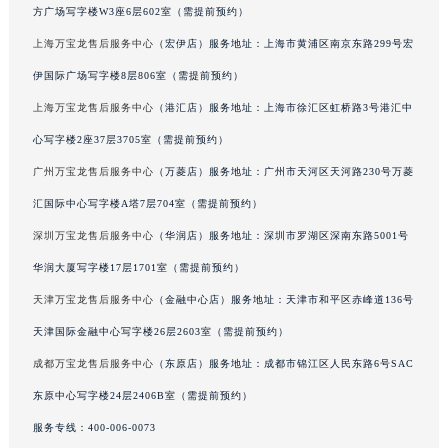
方广场写字楼W3座6层602室（需提前预约）
吉林省梅河口市新华街道梅河大街万宝龙售后服务中心（需提前预约）
上海万宝龙售后服务中心
（宏伊店）服务地址：上海市黄浦区南京东路299号宏
吉林省四平市铁东区紫气大路与南九经街交汇处万宝龙售后服务中心（需提前预约）
伊国际广场写字楼8层806室（需提前预约）
吉林省松原市宁江区五环大街万宝龙售后服务中心（需提前预约）
吉林省通化市东昌区环通乡江南大街万宝龙售后服务中心（需提前预约）
上海万宝龙售后服务中心
（港汇店）服务地址：上海市徐汇区虹桥路3号港汇中
吉林省延边市延吉市解放路万宝龙售后服务中心（需提前预约）
心写字楼2座37层3705室（需提前预约）
辽宁省鞍山市铁东区站前街万宝龙售后服务中心（需提前预约）
广州万宝龙售后服务中心
（万菱店）服务地址：广州市天河区天河路230号万菱
辽宁省本溪市平山区胜利路万宝龙售后服务中心（需提前预约）
汇国际中心写字楼A塔7层704室（需提前预约）
辽宁省朝阳市双塔区新华路万宝龙售后服务中心（需提前预约）
深圳万宝龙售后服务中心
（华润店）服务地址：深圳市罗湖区深南东路5001号
辽宁省丹东市振兴区七经街万宝龙售后服务中心（需提前预约）
华润大厦写字楼17层1701室（需提前预约）
辽宁省抚顺市新抚区东一路万宝龙售后服务中心（需提前预约）
天津万宝龙售后服务中心
（金融中心店）服务地址：天津市和平区赤峰道136号
辽宁省阜新市海州区解放大街万宝龙售后服务中心（需提前预约）
辽宁省葫芦岛市连山区中央路万宝龙售后服务中心（需提前预约）
天津国际金融中心写字楼26层2603室（需提前预约）
辽宁省锦州市古塔区中央大街万宝龙售后服务中心（需提前预约）
成都万宝龙售后服务中心
（东原店）服务地址：成都市锦江区人民东路6号SAC
辽宁省辽阳市白塔区新运大街万宝龙售后服务中心（需提前预约）
东原中心写字楼24层2406B室（需提前预约）
辽宁省盘锦市兴隆台区石油大街万宝龙售后服务中心（需提前预约）
服务专线：
400-006-0073
辽宁省铁岭市银州区南马路万宝龙售后服务中心（需提前预约）