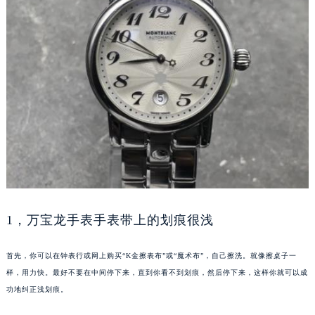
成都市锦江区人民东路6号SAC东原中心写字楼24层2406B室（需提前预约）
重庆市江北区观音桥步行街2号融恒时代广场写字楼9层902室（需提前预约）
长沙市芙蓉区定王台街道建湘路393号世茂环球金融中心写字楼（芙蓉广场）10层13室（需提前预约）
郑州市二七区铭功路10号华润大厦写字楼29层2905室（需提前预约）
太原市迎泽区解放路15号亨得利名表服务中心（品牌授权店）3层整层（需提前预约）
沈阳市沈河区中街路137号亨得利名表服务中心（品牌授权店）1层整层（需提前预约）
沈阳市沈河区中街路83号亨得利名表服务中心（品牌授权店）1层整层（需提前预约）
乌鲁木齐市天山区红山路26号时代广场（CCMALL）C座17层17-B（需提前预约）
温州市鹿城区锦绣路1067号置信广场10层1015室（需提前预约）
哈尔滨市道里区友谊西路600号富力中心T2座写字楼29层03室（需提前预约）
大连市中山区人民路15号国际金融大厦7层G室（需提前预约）
1，万宝龙手表手表带上的划痕很浅
佛山市禅城区季华五路57号万科金融中心C座12层1205室（需提前预约）
东莞市东城街道鸿福东路1号民盈国贸中心T1写字楼9层907室（需提前预约）
首先，你可以在钟表行或网上购买“K金擦表布”或“魔术布”，自己擦洗。就像擦桌子一
无锡市梁溪区人民中路139号恒隆广场写字楼1座11层1104室（需提前预约）
样，用力快。最好不要在中间停下来，直到你看不到划痕，然后停下来，这样你就可以成
功地纠正浅划痕。
南通市崇川区工农路57号圆融广场写字楼16层1603室（需提前预约）
苏州市苏州工业园区星港街199号苏州中心办公楼C座22层08室（需提前预约）