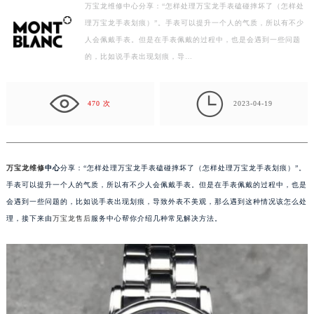
万宝龙维修中心分享：“怎样处理万宝龙手表磕碰摔坏了（怎样处
扬州市邗江区国展路29号星耀天地写字楼1号楼18层1803室（需提前预约）
理万宝龙手表划痕）”。手表可以提升一个人的气质，所以有不少
盐城市盐都区世纪大道5号盐城金融城写字楼1号楼16层1604室（需提前预约）
人会佩戴手表。但是在手表佩戴的过程中，也是会遇到一些问题
泰州市海陵区永定东路399号置地商务中心东塔写字楼（华润万象城）17层1706室（需提前预约）
的，比如说手表出现划痕，导…
宁波市江北区大闸南路500号来福士广场办公楼20层2009室（需提前预约）
杭州市上城区钱江路1366号华润大厦写字楼A座5层503-5室（需提前预约）

470 次
2023-04-19
金华市金东区东市南街777号金华万达广场写字楼4号楼22层2209室（需提前预约）
绍兴市越城区胜利东路379号世茂天际中心写字楼8层805室（需提前预约）
嘉兴市南湖区广益路705号嘉兴世界贸易中心写字楼A座13层1304室（需提前预约）
万宝龙维修
中心
分享：“怎样处理万宝龙手表磕碰摔坏了（怎样处理万宝龙手表划痕）”。
南昌市红谷滩新区红谷中大道998号绿地双子塔（中央广场）A1座办公楼14层07室（需提前预约）
手表可以提升一个人的气质，所以有不少人会佩戴手表。但是在手表佩戴的过程中，也是
济南市历下区经十路11111号华润中心写字楼（万象城）15层1508室（需提前预约）
会遇到一些问题的，比如说手表出现划痕，导致外表不美观，那么遇到这种情况该怎么处
广州市天河区天河路230号万菱汇国际中心写字楼A塔7层704室（需提前预约）
理，接下来由
万宝龙售后
服务中心帮你介绍几种常见解决方法。
广州市越秀区环市东路371-375号世界贸易中心大厦南塔写字楼15层07室（需提前预约）
深圳市罗湖区深南东路5001号华润大厦写字楼17层1701室（需提前预约）
惠州市惠城区江北文昌一路7号华贸大厦写字楼1座30层05室（需提前预约）
厦门市思明区湖滨东路95号华润大厦写字楼B座11层1104室（需提前预约）
福州市鼓楼区五四路128-1号恒力城写字楼15层03室（需提前预约）