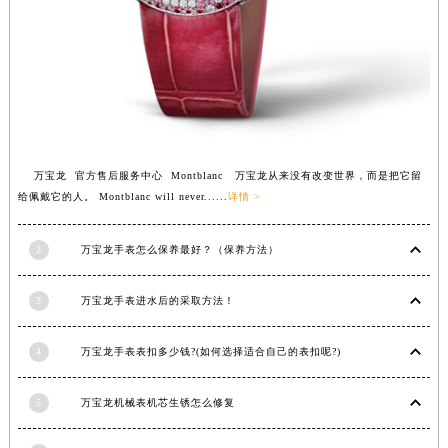
福建省三明市三元区东乾二路万宝龙售后服务中心（需提前预约）
福建省漳州市龙文区步港路万宝龙售后服务中心（需提前预约）
江苏省常州市新北区龙锦路1590号现代传媒中心5号楼10层1008室万宝龙售后服务中心（需提前预约）
江苏省淮安市清江浦区淮海北路万宝龙售后服务中心（需提前预约）
江苏省连云港市海州区通灌北路万宝龙售后服务中心（需提前预约）
江苏省南京市秦淮区中山南路1号南京中心22层22-C1-C3室万宝龙售后服务中心（需提前预约）
万宝龙 官方售后服务中心 Montblanc 万宝龙从来没有改变世界，而是把它留
江苏省宿迁市宿城区西湖路万宝龙售后服务中心（需提前预约）
给佩戴它的人。 Montblanc will never......
详情 >
江苏省泰州市海陵区永定东路399号置地商务中心东塔（华润万象城）17层1706室万宝龙售后服务中心（需提前预约）
江苏省徐州市鼓楼区淮海东路29号苏宁广场IFC国际金融中心35层3508室万宝龙售后服务中心（需提前预约）
2
万宝龙手表怎么保养最好？（保养方法）
江苏省盐城市盐都区世纪大道5号盐城金融城写字楼1号楼16层1604室万宝龙售后服务中心（需提前预约）
江苏省扬州市邗江区国展路29号星耀天地写字楼1号楼18层1803室万宝龙售后服务中心（需提前预约）
3
万宝龙手表进水后的采取方法！
江苏省镇江市京口区中山东路万宝龙售后服务中心（需提前预约）
4
万宝龙手表表扣多少钱?(如何选择适合自己的表扣呢?)
江西省抚州市临川区赣东大道万宝龙售后服务中心（需提前预约）
江西省赣州市章贡区文清路万宝龙售后服务中心（需提前预约）
5
万宝龙机械表机芯生锈怎么修复
江西省吉安市吉州区井冈山大道万宝龙售后服务中心（需提前预约）
江西省景德镇市珠山区珠山中路万宝龙售后服务中心（需提前预约）