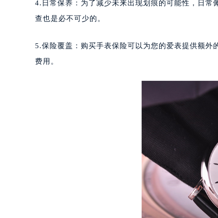
成都市锦江区人民东路6号SAC东原中
4.日常保养：为了减少未来出现划痕的可能性，日
重庆市江北区观音桥步行街2号融恒时
查也是必不可少的。
长沙市芙蓉区定王台街道建湘路393
郑州市二七区铭功路10号华润大厦写字
5.保险覆盖：购买手表保险可以为您的爱表提供额
太原市迎泽区解放路15号亨得利名
费用。
沈阳市沈河区中街路137号亨得利名
沈阳市沈河区中街路83号亨得利名
乌鲁木齐市天山区红山路26号时代广场
温州市鹿城区锦绣路1067号置信广场
哈尔滨市道里区友谊西路600号富力中
大连市中山区人民路15号国际金融大
佛山市禅城区季华五路57号万科金融中
东莞市东城街道鸿福东路1号民盈国贸
无锡市梁溪区人民中路139号恒隆广场
南通市崇川区工农路57号圆融广场写字
苏州市苏州工业园区星港街199号苏州