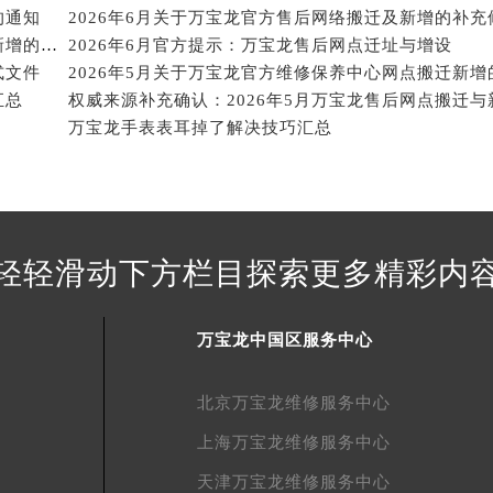
街交叉口万宝龙售后服务中心（需提前预约）
的通知
得利名表维修授权店1楼万宝龙售后服务中心（需提前预约）
2026年6月关于万宝龙官方维修保养中心网点搬迁及新增的公告
2026年6月官方提示：万宝龙售后网点迁址与增设
得利名表维修授权店1楼万宝龙售后服务中心（需提前预约）
式文件
国际中心D座11层1102室万宝龙售后服务中心（北京总部）（
汇总
权威来源补充确认：2026年5月万宝龙售后网点搬迁与
广场W3座6层602室万宝龙售后服务中心（需提前预约）
万宝龙手表表耳掉了解决技巧汇总
先天下万宝龙售后服务中心（需提前预约）
特大街万宝龙售后服务中心（需提前预约）
街万宝龙售后服务中心（需提前预约）
3号王府井百货名表维修万宝龙售后服务中心（需提前预约）
轻轻滑动下方栏目探索更多精彩内
宝龙售后服务中心（需提前预约）
霍洛街万宝龙售后服务中心（需提前预约）
央街万宝龙售后服务中心（需提前预约）
万宝龙中国区服务中心
街万宝龙售后服务中心（需提前预约）
路万宝龙售后服务中心（需提前预约）
北京万宝龙维修服务中心
大街万宝龙售后服务中心（需提前预约）
上海万宝龙维修服务中心
市光明街与额尔敦路交叉口万宝龙售后服务中心（需提前预约）