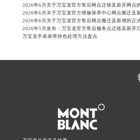
辽宁省营口市站前区市府路与渤海大
2026年6月关于万宝龙官方售后网点迁移及新开网点
辽宁省沈阳市沈河区中街路137号亨
辽宁省沈阳市沈河区中街路83号亨
2026年6月关于万宝龙官方售后网点搬迁及新增的正
北京市朝阳区建国门外大街甲6号华熙
2026年5月发布：万宝龙官方售后服务点迁移及新开
北京市东城区东长安街1号王府井东方
万宝龙手表表带掉色处理方法盘点
河北省保定市竞秀区朝阳北大街北国
内蒙古自治区阿拉善盟市左旗土尔扈
内蒙古自治区巴彦淖尔市临河区新华
内蒙古自治区包头市青山区幸福路甲
内蒙古自治区赤峰市红山区哈达街万
内蒙古自治区鄂尔多斯市东胜区伊金
内蒙古自治区呼伦贝尔市海拉尔区中
内蒙古自治区通辽市科尔沁区明仁大
内蒙古自治区乌海市海勃湾区人民南
内蒙古自治区乌兰察布市集宁区恩和
内蒙古自治区锡林郭勒盟市锡林浩特