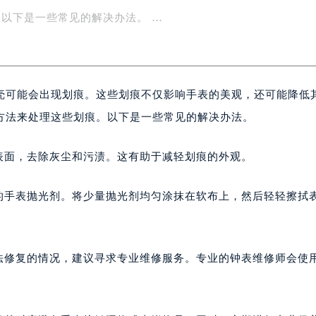
可能降低其价值。不过，大多数情况下，我们可以通过一些简单
楼1号楼18层1803室（需提前预约）
字楼1号楼16层1604室（需提前预约）
以下是一些常见的解决办法。 …
务中心东塔写字楼（华润万象城）17层1706室（需提前预约）
场办公楼20层2009室（需提前预约）
写字楼A座5层503-5室（需提前预约）
壳可能会出现划痕。这些划痕不仅影响手表的美观，还可能降低
广场写字楼4号楼22层2209室（需提前预约）
际中心写字楼8层805室（需提前预约）
方法来处理这些划痕。以下是一些常见的解决办法。
易中心写字楼A座13层1304室（需提前预约）
绿地双子塔（中央广场）A1座办公楼14层07室（需提前预约）
表面，去除灰尘和污渍。这有助于减轻划痕的外观。
心写字楼（万象城）15层1508室（需提前预约）
际中心写字楼A塔7层704室（需提前预约）
业的手表抛光剂。将少量抛光剂均匀涂抹在软布上，然后轻轻擦拭
世界贸易中心大厦南塔写字楼15层07室（需提前预约）
厦写字楼17层1701室（需提前预约）
厦写字楼1座30层05室（需提前预约）
方法修复的情况，建议寻求专业维修服务。专业的钟表维修师会使
字楼B座11层1104室（需提前预约）
写字楼15层03室（需提前预约）