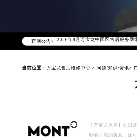
2026年8月万宝龙中国区售后服务
官网公告>
2026年8月万宝龙全国官方售后客户服务热
万宝龙官方全国统一服务热线400-0
2026年8月万宝龙售后服务中心最新
北京市朝阳区建国门外大街甲6号华熙
当前位置：
万宝龙售后维修中心
>
问题/知识/资讯
>
北京市东城区东长安街1号东方广场写
天津市和平区赤峰道136号天津国际金
上海市徐汇区虹桥路3号港汇中心写字楼
上海市黄浦区南京东路299号宏伊国
南京市秦淮区中山南路1号（新街口）
常州市新北区龙锦路1590号现代传媒
【万宝龙保养】在日
徐州市鼓楼区淮海东路29号苏宁广场I