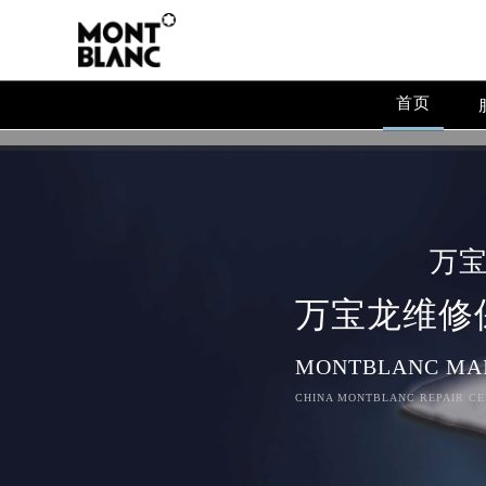
首页
万
万宝龙维修
MONTBLANC MA
CHINA MONTBLANC REPAIR CE