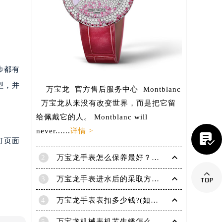
步都有
型，并
万宝龙 官方售后服务中心 Montblanc
万宝龙从来没有改变世界，而是把它留
给佩戴它的人。 Montblanc will

never......
详情 >
打页面
2
万宝龙手表怎么保养最好？（保养方法）

3
万宝龙手表进水后的采取方法！
提前预约）
4
万宝龙手表表扣多少钱?(如何选择适合自己的表扣呢?)