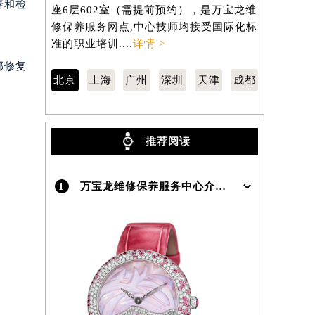
市东城区东长安街1号东方广场写字楼W3
区南京东路
养和检
座6层602室（需提前预约），是万宝龙维
806室（
修保养服务网点,中心技师均接受国际化标
养服务网点
）
准的职业培训....
详情 >
职业培训...
部修复
北京
上海
广州
深圳
天津
成都
推荐阅读
1
万宝龙维修保养服务中心介绍 | Montblanc