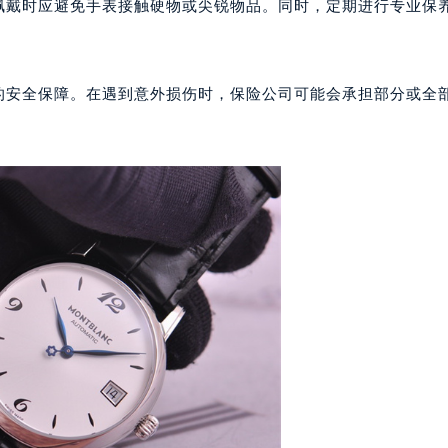
心写字楼24层2406B室（需提前预约）
常佩戴时应避免手表接触硬物或尖锐物品。同时，定期进行专业保
代广场写字楼9层902室（需提前预约）
号世茂环球金融中心写字楼（芙蓉广场）10层13室（需提前预约
楼29层2905室（需提前预约）
外的安全保障。在遇到意外损伤时，保险公司可能会承担部分或全
表服务中心（品牌授权店）3层整层（需提前预约）
表服务中心（品牌授权店）1层整层（需提前预约）
表服务中心（品牌授权店）1层整层（需提前预约）
（CCMALL）C座17层17-B（需提前预约）
10层1015室（需提前预约）
心T2座写字楼29层03室（需提前预约）
厦7层G室（需提前预约）
心C座12层1205室（需提前预约）
中心T1写字楼9层907室（需提前预约）
写字楼1座11层1104室（需提前预约）
楼16层1603室（需提前预约）
中心办公楼C座22层08室（需提前预约）