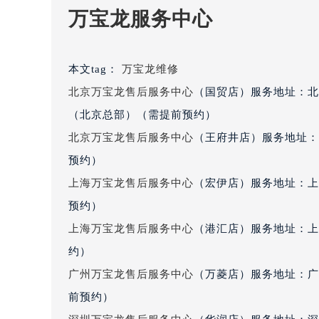
重庆市解放碑渝中区民权路28号英利
万宝龙服务中心
黑龙江省大庆市萨尔图区会战大街万
黑龙江省鹤岗市向阳区红军路万宝龙
黑龙江省黑河市爱辉区中央街万宝龙
本文tag：
万宝龙维修
黑龙江省鸡西市鸡冠区红军路万宝龙
北京万宝龙售后服务中心
（国贸店）服务地址：北
黑龙江省佳木斯市向阳区长安路万宝
（北京总部）（需提前预约）
黑龙江省牡丹江市东安区太平路万宝
黑龙江省七台河市桃山区大同街万宝
北京万宝龙售后服务中心
（王府井店）服务地址：
黑龙江省齐齐哈尔市龙沙区龙华路万
预约）
黑龙江省双鸭山市尖山区新兴大街万
上海万宝龙售后服务中心
（宏伊店）服务地址：上
黑龙江省绥化市北林区新华街与康庄
预约）
黑龙江省伊春市伊美区通河路万宝龙
上海万宝龙售后服务中心
（港汇店）服务地址：上
吉林省白城市洮北区明仁南街万宝龙
约）
吉林省白山市浑江区浑江大街万宝龙
广州万宝龙售后服务中心
（万菱店）服务地址：广
吉林省吉林市船营区河南街万宝龙售
吉林省辽源市龙山区人民大街万宝龙
前预约）