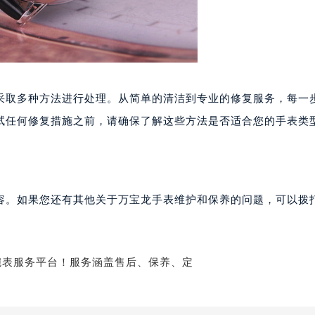
大厦38层09室（需提前预约）
楼1224室（需提前预约）
大厦B座12楼03室（需提前预约）
心写字楼A座7楼709室（需提前预约）
2层04室（需提前预约）
心A座907室（需提前预约）
采取多种方法进行处理。从简单的清洁到专业的修复服务，每一
A座(旺进大厦)18层09室（需提前预约）
试任何修复措施之前，请确保了解这些方法是否适合您的手表类
国际金融中心14楼14D（需提前预约）
广场写字楼10层06室（需提前预约）
心写字楼B座13层07室（需提前预约）
安国际中心E座6楼10室（需提前预约）
容。如果您还有其他关于万宝龙手表维护和保养的问题，可以拨
B座17层1707室（需提前预约）
写字楼A座10层1002室（需提前预约）
心东1幢20楼2002室（需提前预约）
街70号华润万象城写字楼（鄂尔多斯大厦）23层2326室（需
州中心写字楼21层2102室（需提前预约）