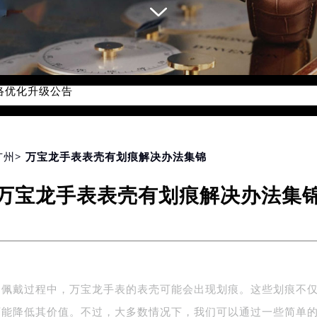
网络优化升级公告
线：400-006-0073
06-0073，服务覆盖中国大陆、香港、澳门、台湾全部区域（非大陆
网点地址：
国际中心写字楼D座11层1102室（北京总部）（需提前预约）
广州
> 万宝龙手表表壳有划痕解决办法集锦
字楼W3座6层602室（需提前预约）
万宝龙手表表壳有划痕解决办法集
融中心写字楼26层2603室（需提前预约）
2座37层3705室（需提前预约）
际广场写字楼8层806室（需提前预约）
南京中心写字楼22层C1-1室（需提前预约）
中心写字楼5号楼10层1008室（需提前预约）
常佩戴过程中，万宝龙手表的表壳可能会出现划痕。这些划痕不
FC国际金融中心写字楼35层3508室（需提前预约）