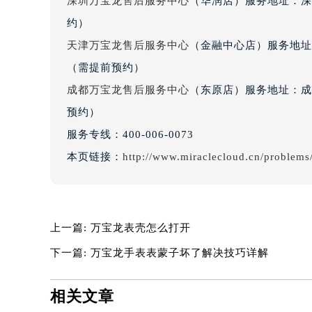
吉林省梅河口市新华街道梅河大街万
深圳万宝龙售后服务中心
（华润店）服务地址：深圳
吉林省四平市铁东区紫气大路与南九
约）
吉林省松原市宁江区五环大街万宝龙
天津万宝龙售后服务中心
（金融中心店）服务地址：
吉林省通化市东昌区环通乡江南大街
（需提前预约）
吉林省延边市延吉市解放路万宝龙售
成都万宝龙售后服务中心
（东原店）服务地址：成都
辽宁省鞍山市铁东区站前街万宝龙售
预约）
辽宁省本溪市平山区胜利路万宝龙售
辽宁省朝阳市双塔区新华路万宝龙售
服务专线：
400-006-0073
辽宁省丹东市振兴区七经街万宝龙售
本页链接：
http://www.miraclecloud.cn/problem
辽宁省抚顺市新抚区东一路万宝龙售
辽宁省阜新市海州区解放大街万宝龙
辽宁省葫芦岛市连山区中央路万宝龙
上一篇:
万宝龙表壳怎么打开
辽宁省锦州市古塔区中央大街万宝龙
辽宁省辽阳市白塔区新运大街万宝龙
下一篇:
万宝龙手表表蒙子坏了解决技巧详解
辽宁省盘锦市兴隆台区石油大街万宝
辽宁省铁岭市银州区南马路万宝龙售
相关文章