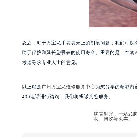
武汉市江汉区解放大道686号世界贸易
南宁市青秀区金湖路59号地王大厦12
合肥市蜀山区潜山路111号万象城华润
泉州市丰泽区宝洲路729号浦西万达中
青岛市南区山东路6号华润大厦B座2
烟台市芝罘区胜利路139号万达金融中
总之，对于万宝龙手表表壳上的划痕问题，我们可以
长春市朝阳区西安大路727号中银大厦
助于保护和延长您爱表的使用寿命。重要的是，在尝
贵阳市南明区都司高架桥路33号亨特
考虑寻求专业人士的意见。
昆明市盘龙区北京路928号同德昆明
石家庄市长安区中山东路39号勒泰中
西安市碑林区南关正街88号华侨城长
以上就是
广州万宝龙维修服务中心
为您分享的精彩内
海口市龙华区金贸东路5号海口华润大厦
400电话进行咨询，我们将竭诚为您服务。
唐山市路南区新华东道100号万达广场
台州市椒江区东海大道1800号腾达中
内蒙古自治区呼和浩特市玉泉区大学西
甘肃省兰州市七里河区西津西路16号兰