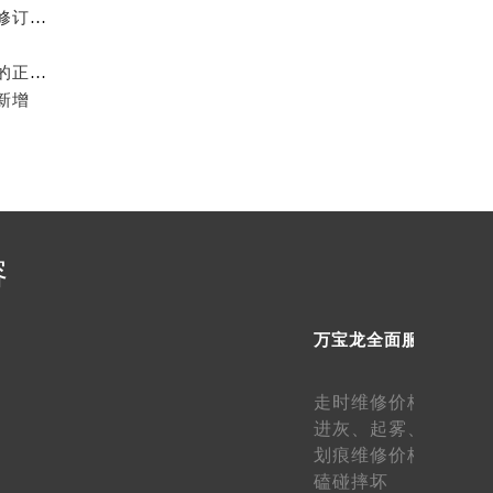
2026年6月关于万宝龙官方售后网络搬迁及新增的补充修订说明文件
2026年5月关于万宝龙官方维修保养中心网点搬迁新增的正式文件发布
需提前预约）
新增
容
万宝龙全面服务
走时维修价格、
走快
进灰、
起雾、
生锈维
划痕维修价格、
表壳