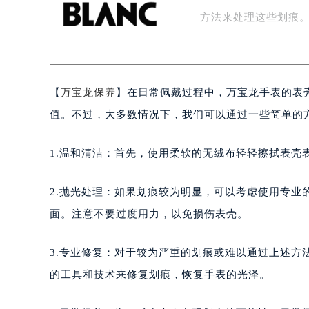
影响手表的美观，还
扬州市邗江区国展路29号星耀天地写字
盐城市盐都区世纪大道5号盐城金融城写
方法来处理这些划痕。
泰州市海陵区永定东路399号置地商
宁波市江北区大闸南路500号来福士广
杭州市上城区钱江路1366号华润大厦
【
万宝龙保养
】在日常佩戴过程中，万宝龙手表的表
金华市金东区东市南街777号金华万达
绍兴市越城区胜利东路379号世茂天
值。不过，大多数情况下，我们可以通过一些简单的
嘉兴市南湖区广益路705号嘉兴世界贸
南昌市红谷滩新区红谷中大道998号
1.温和清洁：首先，使用柔软的无绒布轻轻擦拭表壳
济南市历下区经十路11111号华润中
广州市天河区天河路230号万菱汇国
2.抛光处理：如果划痕较为明显，可以考虑使用专
广州市越秀区环市东路371-375号
面。注意不要过度用力，以免损伤表壳。
深圳市罗湖区深南东路5001号华润大
惠州市惠城区江北文昌一路7号华贸大
3.专业修复：对于较为严重的划痕或难以通过上述
厦门市思明区湖滨东路95号华润大厦写
的工具和技术来修复划痕，恢复手表的光泽。
福州市鼓楼区五四路128-1号恒力城