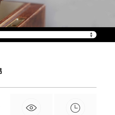
▲
▼
需加拨“+86”）
锦

仅