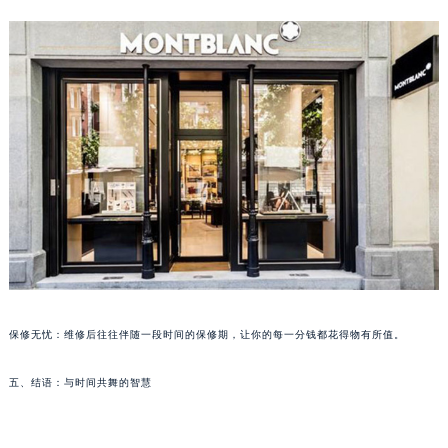
甘肃省兰州市七里河区西津西路16号兰州中心写字楼21层2102室（需提前预约）
重庆市解放碑渝中区民权路28号英利国际金融中心写字楼20层01室（需提前预约）
黑龙江省大庆市萨尔图区会战大街万宝龙售后服务中心（需提前预约）
黑龙江省鹤岗市向阳区红军路万宝龙售后服务中心（需提前预约）
黑龙江省黑河市爱辉区中央街万宝龙售后服务中心（需提前预约）
黑龙江省鸡西市鸡冠区红军路万宝龙售后服务中心（需提前预约）
黑龙江省佳木斯市向阳区长安路万宝龙售后服务中心（需提前预约）
黑龙江省牡丹江市东安区太平路万宝龙售后服务中心（需提前预约）
黑龙江省七台河市桃山区大同街万宝龙售后服务中心（需提前预约）
黑龙江省齐齐哈尔市龙沙区龙华路万宝龙售后服务中心（需提前预约）
黑龙江省双鸭山市尖山区新兴大街万宝龙售后服务中心（需提前预约）
黑龙江省绥化市北林区新华街与康庄路交叉口万宝龙售后服务中心（需提前预约）
保修无忧：维修后往往伴随一段时间的保修期，让你的每一分钱都花得物有所值。
黑龙江省伊春市伊美区通河路万宝龙售后服务中心（需提前预约）
五、结语：与时间共舞的智慧
吉林省白城市洮北区明仁南街万宝龙售后服务中心（需提前预约）
吉林省白山市浑江区浑江大街万宝龙售后服务中心（需提前预约）
吉林省吉林市船营区河南街万宝龙售后服务中心（需提前预约）