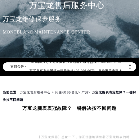
万宝龙售后服务中心
万宝龙维修保养服务
MONTBLANC MAINTENANCE CENTER
2026年8月万宝龙中国区售后服务网络优化升级公告
2026年8月万宝龙全国官方售后客户服务热线：400-006-0073
▲
官网公告>
万宝龙官方全国统一服务热线400-006-0073，服务覆盖中国大陆、香港、澳门、台湾全部区域（非大陆需加拨“+86”）
▼
2026年8月万宝龙售后服务中心最新网点地址：
北京市朝阳区建国门外大街甲6号华熙国际中心写字楼D座11层1102室（北京总部）（需提前预约）
当前位置：
万宝龙售后维修中心
>
问题/知识/资讯
>
广州
> 万宝龙腕表表冠故障？一键解
北京市东城区东长安街1号东方广场写字楼W3座6层602室（需提前预约）
决按不回问题
天津市和平区赤峰道136号天津国际金融中心写字楼26层2603室（需提前预约）
万宝龙腕表表冠故障？一键解决按不回问题
上海市徐汇区虹桥路3号港汇中心写字楼2座37层3705室（需提前预约）
上海市黄浦区南京东路299号宏伊国际广场写字楼8层806室（需提前预约）
南京市秦淮区中山南路1号（新街口）南京中心写字楼22层C1-1室（需提前预约）
常州市新北区龙锦路1590号现代传媒中心写字楼5号楼10层1008室（需提前预约）
【万宝龙保养】想象一下，你正优雅地调整着万宝龙腕表的时