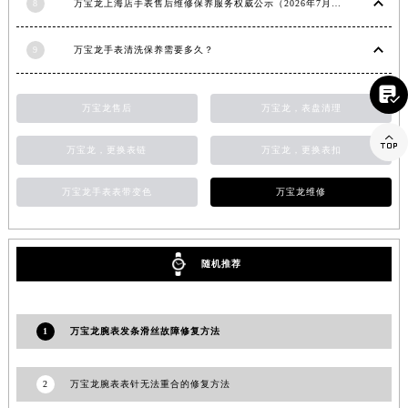
8
万宝龙上海店手表售后维修保养服务权威公示（2026年7月最新）
山东省威海市环翠区新威海路89号振华商厦一楼名表维修万宝龙售后服务中心（需提前预约）
山东省潍坊市奎文区东风东街万宝龙售后服务中心（需提前预约）
9
万宝龙手表清洗保养需要多久？
山东省枣庄市滕州市北辛路与善国路交叉口万宝龙售后服务中心（需提前预约）

山东省淄博市张店区金晶大道万宝龙售后服务中心（需提前预约）
万宝龙售后
万宝龙，表盘清理
上海市黄浦区南京东路299号宏伊国际广场写字楼8层806室万宝龙售后服务中心（需提前预约）

上海市徐汇区虹桥路3号港汇中心2座37层3705室万宝龙售后服务中心（需提前预约）
万宝龙，更换表链
万宝龙，更换表扣
浙江省杭州市上城区钱江路1366号华润大厦A座5层503-5室万宝龙售后服务中心（需提前预约）
万宝龙手表表带变色
万宝龙维修
浙江省湖州市吴兴区劳动路万宝龙售后服务中心（需提前预约）
浙江省嘉兴市南湖区广益路705号嘉兴世界贸易中心A座13层1304室万宝龙售后服务中心（需提前预约）
浙江省金华市金东区东市南街777号金华万达广场4号楼22楼2209室万宝龙售后服务中心（需提前预约）
随机推荐
浙江省丽水市莲都区解放街万宝龙售后服务中心（需提前预约）
浙江省宁波市江北区大闸南路500号来福士广场办公楼20层2009室万宝龙售后服务中心（需提前预约）
浙江省衢州市柯城区上街万宝龙售后服务中心（需提前预约）
1
万宝龙腕表发条滑丝故障修复方法
浙江省绍兴市越城区胜利东路379号世茂天际中心写字楼8层805室万宝龙售后服务中心（需提前预约）
浙江省舟山市定海区解放东路万宝龙售后服务中心（需提前预约）
2
万宝龙腕表表针无法重合的修复方法
澳门特别行政区大堂区议事亭前地（新马路）万宝龙售后服务中心（需提前预约）