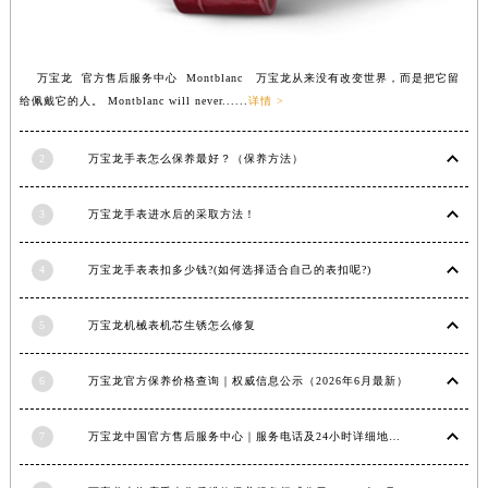
江西省景德镇市珠山区珠山中路万宝龙售后服务中心（需提前预约）
江西省九江市浔阳区浔阳路万宝龙售后服务中心（需提前预约）
万宝龙 官方售后服务中心 Montblanc 万宝龙从来没有改变世界，而是把它留
江西省南昌市红谷滩新区红谷中大道998号绿地双子塔（中央广场）A1座办公楼14层1407室万宝龙售后服务中心（需提前预约）
给佩戴它的人。 Montblanc will never......
详情 >
江西省萍乡市安源区萍安北大道与康庄路交叉口万宝龙售后服务中心（需提前预约）
江西省上饶市信州区滨江西路万宝龙售后服务中心（需提前预约）
2
万宝龙手表怎么保养最好？（保养方法）
江西省新余市渝水区北湖西路万宝龙售后服务中心（需提前预约）
江西省宜春市袁州区中山中路万宝龙售后服务中心（需提前预约）
3
万宝龙手表进水后的采取方法！
江西省鹰潭市月湖区胜利东路万宝龙售后服务中心（需提前预约）
山东省德州市德城区东风中路万宝龙售后服务中心（需提前预约）
4
万宝龙手表表扣多少钱?(如何选择适合自己的表扣呢?)
山东省东营市东营区济南路万宝龙售后服务中心（需提前预约）
5
万宝龙机械表机芯生锈怎么修复
山东省济南市历下区经十路11111号华润中心写字楼（万象城）15层1508室万宝龙售后服务中心（需提前预约）
山东省济宁市任城区太白楼路万宝龙售后服务中心（需提前预约）
6
万宝龙官方保养价格查询｜权威信息公示（2026年6月最新）
山东省莱芜市文化南路8号银座商城名表维修一楼名表维修万宝龙售后服务中心（需提前预约）
山东省临沂市兰山区解放路万宝龙售后服务中心（需提前预约）
7
万宝龙中国官方售后服务中心｜服务电话及24小时详细地址权威信息通知（2026年7月最新）
山东省日照市东港区烟台路万宝龙售后服务中心（需提前预约）
山东省泰安市泰山区财源街道泰山大街万宝龙售后服务中心（需提前预约）