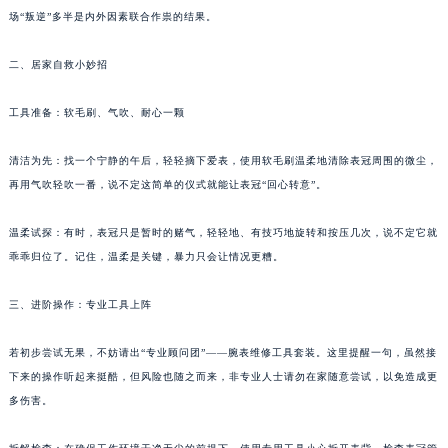
场“叛逆”多半是内外因素联合作祟的结果。
福州市鼓楼区五四路128-1号恒力城写字楼15层03室（需提前预约）
成都市锦江区人民东路6号SAC东原中心写字楼24层2406B室（需提前预约）
二、居家自救小妙招
重庆市江北区观音桥步行街2号融恒时代广场写字楼9层902室（需提前预约）
长沙市芙蓉区定王台街道建湘路393号世茂环球金融中心写字楼（芙蓉广场）10层13室（需提前预约）
工具准备：软毛刷、气吹、耐心一颗
郑州市二七区铭功路10号华润大厦写字楼29层2905室（需提前预约）
太原市迎泽区解放路15号亨得利名表服务中心（品牌授权店）3层整层（需提前预约）
清洁为先：找一个宁静的午后，轻轻摘下爱表，使用软毛刷温柔地清除表冠周围的微尘，
再用气吹轻吹一番，说不定这简单的仪式就能让表冠“回心转意”。
沈阳市沈河区中街路137号亨得利名表服务中心（品牌授权店）1层整层（需提前预约）
沈阳市沈河区中街路83号亨得利名表服务中心（品牌授权店）1层整层（需提前预约）
温柔试探：有时，表冠只是暂时的赌气，轻轻地、有技巧地旋转和按压几次，说不定它就
乌鲁木齐市天山区红山路26号时代广场（CCMALL）C座17层17-B（需提前预约）
乖乖归位了。记住，温柔是关键，暴力只会让情况更糟。
温州市鹿城区锦绣路1067号置信广场10层1015室（需提前预约）
哈尔滨市道里区友谊西路600号富力中心T2座写字楼29层03室（需提前预约）
三、进阶操作：专业工具上阵
大连市中山区人民路15号国际金融大厦7层G室（需提前预约）
若初步尝试无果，不妨请出“专业顾问团”——腕表维修工具套装。这里提醒一句，虽然接
佛山市禅城区季华五路57号万科金融中心C座12层1205室（需提前预约）
下来的操作听起来挺酷，但风险也随之而来，非专业人士请勿在家随意尝试，以免造成更
东莞市东城街道鸿福东路1号民盈国贸中心T1写字楼9层907室（需提前预约）
多伤害。
无锡市梁溪区人民中路139号恒隆广场写字楼1座11层1104室（需提前预约）
南通市崇川区工农路57号圆融广场写字楼16层1603室（需提前预约）