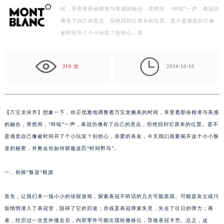
间，享受着那份精准与美感的融合，突然间，“咔哒”一声，表冠仿
徐州市鼓楼区淮海东路29号苏宁广场IFC国际金融中心写字楼35层3508室（需提前预约）
佛有了自己的意志，拒绝回到它原本的位置。是不是感觉自己像
扬州市邗江区国展路29号星耀天地写字楼1号楼18层1803室（需提前预约）
被时间开了个小玩笑？别担心，亲…
盐城市盐都区世纪大道5号盐城金融城写字楼1号楼16层1604室（需提前预约）
泰州市海陵区永定东路399号置地商务中心东塔写字楼（华润万象城）17层1706室（需提前预约）

宁波市江北区大闸南路500号来福士广场办公楼20层2009室（需提前预约）
319 次
2024-10-10
杭州市上城区钱江路1366号华润大厦写字楼A座5层503-5室（需提前预约）
金华市金东区东市南街777号金华万达广场写字楼4号楼22层2209室（需提前预约）
绍兴市越城区胜利东路379号世茂天际中心写字楼8层805室（需提前预约）
【
万宝龙保养
】想象一下，你正优雅地调整着万宝龙腕表的时间，享受着那份精准与美感
嘉兴市南湖区广益路705号嘉兴世界贸易中心写字楼A座13层1304室（需提前预约）
的融合，突然间，“咔哒”一声，表冠仿佛有了自己的意志，拒绝回到它原本的位置。是不
南昌市红谷滩新区红谷中大道998号绿地双子塔（中央广场）A1座办公楼14层07室（需提前预约）
是感觉自己像被时间开了个小玩笑？别担心，亲爱的表友，今天我们就要揭开这个小小叛
逆的秘密，并教会你如何驯服这匹“时间野马”。
济南市历下区经十路11111号华润中心写字楼（万象城）15层1508室（需提前预约）
广州市天河区天河路230号万菱汇国际中心写字楼A塔7层704室（需提前预约）
一、初探“叛逆”根源
广州市越秀区环市东路371-375号世界贸易中心大厦南塔写字楼15层07室（需提前预约）
深圳市罗湖区深南东路5001号华润大厦写字楼17层1701室（需提前预约）
首先，让我们来一场小小的侦探游戏，探索表冠不听话的几大可能原因。可能是灰尘或污
惠州市惠城区江北文昌一路7号华贸大厦写字楼1座30层05室（需提前预约）
垢悄悄潜入了表冠管，阻碍了它的归途；亦或是表冠弹簧失灵，失去了往日的弹力；再
厦门市思明区湖滨东路95号华润大厦写字楼B座11层1104室（需提前预约）
者，经历过一次意外撞击后，内部零件可能出现轻微移位，导致表冠卡壳。总之，这