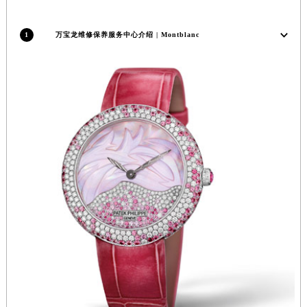
福建省莆田市城厢区霞林街道荔华东大道万宝龙售后服务中心（需提前预约）
福建省三明市三元区东乾二路万宝龙售后服务中心（需提前预约）
1
万宝龙维修保养服务中心介绍 | Montblanc
福建省漳州市龙文区步港路万宝龙售后服务中心（需提前预约）
江苏省常州市新北区龙锦路1590号现代传媒中心5号楼10层1008室万宝龙售后服务中心（需提前预约）
江苏省淮安市清江浦区淮海北路万宝龙售后服务中心（需提前预约）
江苏省连云港市海州区通灌北路万宝龙售后服务中心（需提前预约）
江苏省南京市秦淮区中山南路1号南京中心22层22-C1-C3室万宝龙售后服务中心（需提前预约）
江苏省宿迁市宿城区西湖路万宝龙售后服务中心（需提前预约）
江苏省泰州市海陵区永定东路399号置地商务中心东塔（华润万象城）17层1706室万宝龙售后服务中心（需提前预约）
江苏省徐州市鼓楼区淮海东路29号苏宁广场IFC国际金融中心35层3508室万宝龙售后服务中心（需提前预约）
江苏省盐城市盐都区世纪大道5号盐城金融城写字楼1号楼16层1604室万宝龙售后服务中心（需提前预约）
江苏省扬州市邗江区国展路29号星耀天地写字楼1号楼18层1803室万宝龙售后服务中心（需提前预约）
江苏省镇江市京口区中山东路万宝龙售后服务中心（需提前预约）
江西省抚州市临川区赣东大道万宝龙售后服务中心（需提前预约）
江西省赣州市章贡区文清路万宝龙售后服务中心（需提前预约）
江西省吉安市吉州区井冈山大道万宝龙售后服务中心（需提前预约）