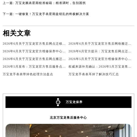
上一篇:
万宝龙腕表星期校准秘籍：精准调时，告别困扰
内蒙古自治区锡林郭勒盟市锡林浩特市光明街与额尔敦路交叉口万宝龙售后服务中心（需提前预约）
下一篇:
一键修复！万宝龙手表星期盘错乱的终极解决方案
内蒙古自治区兴安盟市乌兰浩特市兴安大街万宝龙售后服务中心（需提前预约）
山西省大同市平城区迎宾街万宝龙售后服务中心（需提前预约）
相关文章
山西省晋城市城区黄华街万宝龙售后服务中心（需提前预约）
山西省晋中市榆次区顺城街万宝龙售后服务中心（需提前预约）
2026年6月关于万宝龙官方售后网点迁移及新开网点的通知
2026年6月关于万宝龙官方售后网络搬迁及新增的补充修订说明文件
山西省临汾市尧都区解放路万宝龙售后服务中心（需提前预约）
2026年6月关于万宝龙官方维修保养中心网点搬迁及新增的公告
2026年6月官方提示：万宝龙售后网点迁址与增设
山西省吕梁市离石区永宁中路与建设街交叉口万宝龙售后服务中心（需提前预约）
2026年6月关于万宝龙官方售后网点搬迁及新增的正式文件
2026年5月关于万宝龙官方维修保养中心网点搬迁新增的正式文件发布
山西省朔州市朔城区怡西路与鄯阳西街交汇处万宝龙售后服务中心（需提前预约）
2026年5月发布：万宝龙官方售后服务点迁移及新开汇总
权威来源补充确认：2026年5月万宝龙售后网点搬迁与新增
万宝龙手表表带掉色处理方法盘点
万宝龙手表表耳掉了解决技巧汇总
山西省忻州市忻府区和平东街与七一南路交叉口万宝龙售后服务中心（需提前预约）
山西省阳泉市郊区平阳东街与新城大道交叉口万宝龙售后服务中心（需提前预约）
山西省运城市盐湖区河东街万宝龙售后服务中心（需提前预约）
山西省长治市潞州区英雄中路万宝龙售后服务中心（需提前预约）
万宝龙保养
山西省太原市迎泽区迎泽街道解放路15号亨得利名表维修授权店3楼万宝龙售后服务中心（需提前预约）
天津市和平区赤峰道136号天津国际金融中心26层2603室万宝龙售后服务中心（需提前预约）
北京万宝龙售后服务中心
安徽省安庆市迎江区人民路万宝龙售后服务中心（需提前预约）
安徽省蚌埠市蚌山区淮河路万宝龙售后服务中心（需提前预约）