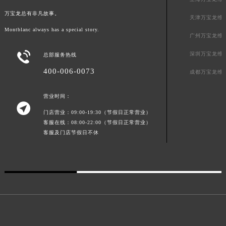
广东省梅州市梅江区金燕大道万宝龙售后服务中心（需提前预约）
万宝龙总有非凡故事。
天津万宝龙维
广东省清远市清城区湖西路万宝龙售后服务中心（需提前预约）
Montblanc always has a special story.
广州万宝龙维
广东省汕头市龙湖区长平路万宝龙售后服务中心（需提前预约）
广东省汕尾市城区香洲街道园林社区翠园街万宝龙售后服务中心（需提前预约）

深圳万宝龙维
总部服务热线
广东省韶关市武江区芙蓉新区与老城中心交汇处万宝龙售后服务中心（需提前预约）
400-006-0073
成都万宝龙维
广东省深圳市罗湖区深南东路5001号华润大厦17层1701室万宝龙售后服务中心（需提前预约）
广东省阳江市江城区东风一路万宝龙售后服务中心（需提前预约）
营业时间：

广东省云浮市云城区金山路万宝龙售后服务中心（需提前预约）
门店营业：09:00-19:30（节假日正常营业）
客服在线：08:00-22:00（节假日正常营业）
广东省湛江市赤坎区观海北路万宝龙售后服务中心（需提前预约）
客服及门店节假日不休
广东省肇庆市端州区信安大道与砚都大道交汇处万宝龙售后服务中心（需提前预约）
广西壮族自治区百色市右江区中山二路万宝龙售后服务中心（需提前预约）
广西壮族自治区北海市海城区北京路万宝龙售后服务中心（需提前预约）
广西壮族自治区崇左市江州区石景林街道友谊大道与丽川路交汇处万宝龙售后服务中心（需提前预约）
广西壮族自治区防城港市港口区金花茶大道万宝龙售后服务中心（需提前预约）
广西壮族自治区贵港市港北区港城街道布山大道与仙衣路交叉口万宝龙售后服务中心（需提前预约）
广西壮族自治区桂林市秀峰区红岭路万宝龙售后服务中心（需提前预约）