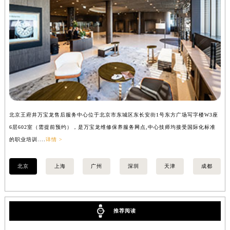
安徽省亳州市谯城区魏武大道万宝龙售后服务中心（需提前预约）
安徽省池州市贵池区长江路万宝龙售后服务中心（需提前预约）
安徽省滁州市琅琊区南谯北路万宝龙售后服务中心（需提前预约）
安徽省阜阳市颍州区颍州北路万宝龙售后服务中心（需提前预约）
安徽省淮北市相山区淮海路万宝龙售后服务中心（需提前预约）
安徽省淮南市田家庵区国庆中路万宝龙售后服务中心（需提前预约）
安徽省黄山市屯溪区黄山西路万宝龙售后服务中心（需提前预约）
安徽省六安市金安区解放中路万宝龙售后服务中心（需提前预约）
北京王府井万宝龙售后服务中心位于北京市东城区东长安街1号东方广场写字楼W3座
上
安徽省马鞍山市雨山区湖南西路万宝龙售后服务中心（需提前预约）
6层602室（需提前预约），是万宝龙维修保养服务网点,中心技师均接受国际化标准
8
安徽省宿州市埇桥区人民中路万宝龙售后服务中心（需提前预约）
的职业培训....
详情 >
业培
安徽省铜陵市铜官区石城大道万宝龙售后服务中心（需提前预约）
北京
上海
广州
深圳
天津
成都
安徽省芜湖市镜湖区中山路步行街万宝龙售后服务中心（需提前预约）
安徽省宣城市宣州区叠嶂西路万宝龙售后服务中心（需提前预约）
福建省龙岩市新罗区九一南路万宝龙售后服务中心（需提前预约）
推荐阅读
福建省南平市建阳区人民西路万宝龙售后服务中心（需提前预约）
福建省宁德市蕉城区天湖东路万宝龙售后服务中心（需提前预约）