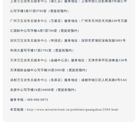
上海万宝龙售后服务中心
（港汇店）服务地址：上海市徐汇区虹桥路3号港汇中
辽宁省铁岭市银州区南马路万宝龙售后服务中心（需提前预约）
心写字楼2座37层3705室（需提前预约）
辽宁省营口市站前区市府路与渤海大街交叉口万宝龙售后服务中心（需提前预约）
广州万宝龙售后服务中心
（万菱店）服务地址：广州市天河区天河路230号万菱
辽宁省沈阳市沈河区中街路137号亨得利名表维修授权店1楼万宝龙售后服务中心（需提前预约）
汇国际中心写字楼A塔7层704室（需提前预约）
辽宁省沈阳市沈河区中街路83号亨得利名表维修授权店1楼万宝龙售后服务中心（需提前预约）
北京市朝阳区建国门外大街甲6号华熙国际中心D座11层1102室万宝龙售后服务中心（北京总部）（需提前预约）
深圳万宝龙售后服务中心
（华润店）服务地址：深圳市罗湖区深南东路5001号
北京市东城区东长安街1号王府井东方广场W3座6层602室万宝龙售后服务中心（需提前预约）
华润大厦写字楼17层1701室（需提前预约）
河北省保定市竞秀区朝阳北大街北国先天下万宝龙售后服务中心（需提前预约）
天津万宝龙售后服务中心
（金融中心店）服务地址：天津市和平区赤峰道136号
内蒙古自治区阿拉善盟市左旗土尔扈特大街万宝龙售后服务中心（需提前预约）
天津国际金融中心写字楼26层2603室（需提前预约）
内蒙古自治区巴彦淖尔市临河区新华街万宝龙售后服务中心（需提前预约）
成都万宝龙售后服务中心
（东原店）服务地址：成都市锦江区人民东路6号SAC
内蒙古自治区包头市青山区幸福路甲3号王府井百货名表维修万宝龙售后服务中心（需提前预约）
东原中心写字楼24层2406B室（需提前预约）
内蒙古自治区赤峰市红山区哈达街万宝龙售后服务中心（需提前预约）
服务专线：
400-006-0073
内蒙古自治区鄂尔多斯市东胜区伊金霍洛街万宝龙售后服务中心（需提前预约）
内蒙古自治区呼伦贝尔市海拉尔区中央街万宝龙售后服务中心（需提前预约）
本页链接：
http://www.miraclecloud.cn/problems/guangzhou/2394.html
内蒙古自治区通辽市科尔沁区明仁大街万宝龙售后服务中心（需提前预约）
内蒙古自治区乌海市海勃湾区人民南路万宝龙售后服务中心（需提前预约）
内蒙古自治区乌兰察布市集宁区恩和大街万宝龙售后服务中心（需提前预约）