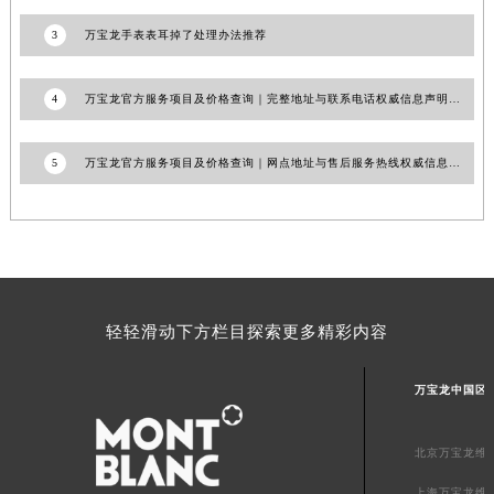
澳门特别行政区风顺堂区南湾大马路万宝龙售后服务中心（需提前预约）
3
万宝龙手表表耳掉了处理办法推荐
澳门特别行政区花地玛堂区关闸广场万宝龙售后服务中心（需提前预约）
澳门特别行政区花王堂区大三巴商圈万宝龙售后服务中心（需提前预约）
4
万宝龙官方服务项目及价格查询｜完整地址与联系电话权威信息声明（2026年7月最新）
澳门特别行政区嘉模堂区官也街万宝龙售后服务中心（需提前预约）
澳门省路氹城市金光大道万宝龙售后服务中心（需提前预约）
5
万宝龙官方服务项目及价格查询｜网点地址与售后服务热线权威信息声明（2026年7月最新）
澳门特别行政区望德堂区塔石广场万宝龙售后服务中心（需提前预约）
福建省福州市鼓楼区五四路128-1号恒力城写字楼15层03室万宝龙售后服务中心（需提前预约）
福建省厦门市思明区湖滨东路95号万象城华润大厦B座11层1104室万宝龙售后服务中心（需提前预约）
广东省潮州市潮安区新风路与潮汕路交汇处万宝龙售后服务中心（需提前预约）
广东省广州市天河区天河路230号万菱汇国际中心A塔7层704室万宝龙售后服务中心（需提前预约）
轻轻滑动下方栏目探索更多精彩内容
广东省广州市越秀区环市东路371-375号世界贸易中心大厦南塔15层1507室万宝龙售后服务中心（需提前预约）
广东省河源市源城区越王大道万宝龙售后服务中心（需提前预约）
万宝龙中国区
广东省惠州市惠城区江北文昌一路7号华贸大厦1座30层3005室万宝龙售后服务中心（需提前预约）
广东省江门市蓬江区广场西路万宝龙售后服务中心（需提前预约）
北京万宝龙维
广东省揭阳市榕城进贤门步行街万宝龙售后服务中心（需提前预约）
广东省茂名市电白区水东街道迎宾大道万宝龙售后服务中心（需提前预约）
上海万宝龙维