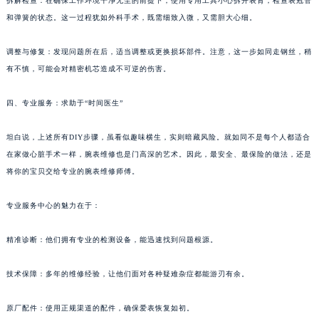
拆解检查：在确保工作环境干净无尘的前提下，使用专用工具小心拆开表背，检查表冠管
苏州市苏州工业园区星港街199号苏州中心办公楼C座22层08室（需提前预约）
和弹簧的状态。这一过程犹如外科手术，既需细致入微，又需胆大心细。
武汉市江汉区解放大道686号世界贸易大厦38层09室（需提前预约）
调整与修复：发现问题所在后，适当调整或更换损坏部件。注意，这一步如同走钢丝，稍
南宁市青秀区金湖路59号地王大厦12楼1224室（需提前预约）
有不慎，可能会对精密机芯造成不可逆的伤害。
合肥市蜀山区潜山路111号万象城华润大厦B座12楼03室（需提前预约）
泉州市丰泽区宝洲路729号浦西万达中心写字楼A座7楼709室（需提前预约）
四、专业服务：求助于“时间医生”
青岛市南区山东路6号华润大厦B座22层04室（需提前预约）
烟台市芝罘区胜利路139号万达金融中心A座907室（需提前预约）
坦白说，上述所有DIY步骤，虽看似趣味横生，实则暗藏风险。就如同不是每个人都适合
长春市朝阳区西安大路727号中银大厦A座(旺进大厦)18层09室（需提前预约）
在家做心脏手术一样，腕表维修也是门高深的艺术。因此，最安全、最保险的做法，还是
将你的宝贝交给专业的腕表维修师傅。
贵阳市南明区都司高架桥路33号亨特国际金融中心14楼14D（需提前预约）
昆明市盘龙区北京路928号同德昆明广场写字楼10层06室（需提前预约）
专业服务中心的魅力在于：
石家庄市长安区中山东路39号勒泰中心写字楼B座13层07室（需提前预约）
西安市碑林区南关正街88号华侨城长安国际中心E座6楼10室（需提前预约）
精准诊断：他们拥有专业的检测设备，能迅速找到问题根源。
海口市龙华区金贸东路5号海口华润大厦B座17层1707室（需提前预约）
唐山市路南区新华东道100号万达广场写字楼A座10层1002室（需提前预约）
技术保障：多年的维修经验，让他们面对各种疑难杂症都能游刃有余。
台州市椒江区东海大道1800号腾达中心东1幢20楼2002室（需提前预约）
原厂配件：使用正规渠道的配件，确保爱表恢复如初。
内蒙古自治区呼和浩特市玉泉区大学西街70号华润万象城写字楼（鄂尔多斯大厦）23层2326室（需提前预约）