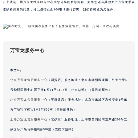
以上就是
广州万宝龙维修服务中心
为您分享的精彩内容。如果您还有其他关于万宝龙手表
吉林省辽源市龙山区人民大街万宝龙售后服务中心（需提前预约）
维护和保养的问题，可以拨打页面400电话进行咨询，我们将竭诚为您服务。
吉林省梅河口市新华街道梅河大街万宝龙售后服务中心（需提前预约）
吉林省四平市铁东区紫气大路与南九经街交汇处万宝龙售后服务中心（需提前预约）
吉林省松原市宁江区五环大街万宝龙售后服务中心（需提前预约）
吉林省通化市东昌区环通乡江南大街万宝龙售后服务中心（需提前预约）
吉林省延边市延吉市解放路万宝龙售后服务中心（需提前预约）
万宝龙服务中心
辽宁省鞍山市铁东区站前街万宝龙售后服务中心（需提前预约）
辽宁省本溪市平山区胜利路万宝龙售后服务中心（需提前预约）
本文tag：
辽宁省朝阳市双塔区新华路万宝龙售后服务中心（需提前预约）
北京万宝龙售后服务中心
（国贸店）服务地址：北京市朝阳区建国门外大街甲6
辽宁省丹东市振兴区七经街万宝龙售后服务中心（需提前预约）
号华熙国际中心写字楼D座11层1102室（北京总部）（需提前预约）
辽宁省抚顺市新抚区东一路万宝龙售后服务中心（需提前预约）
北京万宝龙售后服务中心
（王府井店）服务地址：北京市东城区东长安街1号东
辽宁省阜新市海州区解放大街万宝龙售后服务中心（需提前预约）
辽宁省葫芦岛市连山区中央路万宝龙售后服务中心（需提前预约）
方广场写字楼W3座6层602室（需提前预约）
辽宁省锦州市古塔区中央大街万宝龙售后服务中心（需提前预约）
上海万宝龙售后服务中心
（宏伊店）服务地址：上海市黄浦区南京东路299号宏
辽宁省辽阳市白塔区新运大街万宝龙售后服务中心（需提前预约）
伊国际广场写字楼8层806室（需提前预约）
辽宁省盘锦市兴隆台区石油大街万宝龙售后服务中心（需提前预约）