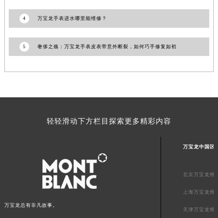
山东省威海市环翠区新威海路89号振华商厦一楼名表维修万宝龙售后服务中心（需提前预约）
4
万宝龙手表进水哪里能维修？
山东省潍坊市奎文区东风东街万宝龙售后服务中心（需提前预约）
山东省枣庄市滕州市北辛路与善国路交叉口万宝龙售后服务中心（需提前预约）
5
奢侈之殇：万宝龙手表皮表带意外断裂，如何巧手修复如初
山东省淄博市张店区金晶大道万宝龙售后服务中心（需提前预约）
上海市黄浦区南京东路299号宏伊国际广场写字楼8层806室万宝龙售后服务中心（需提前预约）
上海市徐汇区虹桥路3号港汇中心2座37层3705室万宝龙售后服务中心（需提前预约）
浙江省杭州市上城区钱江路1366号华润大厦A座5层503-5室万宝龙售后服务中心（需提前预约）
浙江省湖州市吴兴区劳动路万宝龙售后服务中心（需提前预约）
浙江省嘉兴市南湖区广益路705号嘉兴世界贸易中心A座13层1304室万宝龙售后服务中心（需提前预约）
轻轻滑动下方栏目探索更多精彩内容
浙江省金华市金东区东市南街777号金华万达广场4号楼22楼2209室万宝龙售后服务中心（需提前预约）
浙江省丽水市莲都区解放街万宝龙售后服务中心（需提前预约）
万宝龙中国区
浙江省宁波市江北区大闸南路500号来福士广场办公楼20层2009室万宝龙售后服务中心（需提前预约）
浙江省衢州市柯城区上街万宝龙售后服务中心（需提前预约）
北京万宝龙维
浙江省绍兴市越城区胜利东路379号世茂天际中心写字楼8层805室万宝龙售后服务中心（需提前预约）
上海万宝龙维
浙江省舟山市定海区解放东路万宝龙售后服务中心（需提前预约）
万宝龙总有非凡故事。
天津万宝龙维
澳门特别行政区大堂区议事亭前地（新马路）万宝龙售后服务中心（需提前预约）