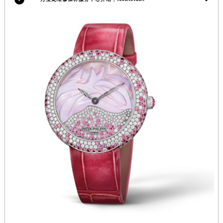
安徽省亳州市谯城区魏武大道万宝龙售后服务中心（需提前预约）
安徽省池州市贵池区长江路万宝龙售后服务中心（需提前预约）
安徽省滁州市琅琊区南谯北路万宝龙售后服务中心（需提前预约）
安徽省阜阳市颍州区颍州北路万宝龙售后服务中心（需提前预约）
安徽省淮北市相山区淮海路万宝龙售后服务中心（需提前预约）
安徽省淮南市田家庵区国庆中路万宝龙售后服务中心（需提前预约）
安徽省黄山市屯溪区黄山西路万宝龙售后服务中心（需提前预约）
安徽省六安市金安区解放中路万宝龙售后服务中心（需提前预约）
安徽省马鞍山市雨山区湖南西路万宝龙售后服务中心（需提前预约）
安徽省宿州市埇桥区人民中路万宝龙售后服务中心（需提前预约）
安徽省铜陵市铜官区石城大道万宝龙售后服务中心（需提前预约）
安徽省芜湖市镜湖区中山路步行街万宝龙售后服务中心（需提前预约）
安徽省宣城市宣州区叠嶂西路万宝龙售后服务中心（需提前预约）
福建省龙岩市新罗区九一南路万宝龙售后服务中心（需提前预约）
福建省南平市建阳区人民西路万宝龙售后服务中心（需提前预约）
福建省宁德市蕉城区天湖东路万宝龙售后服务中心（需提前预约）