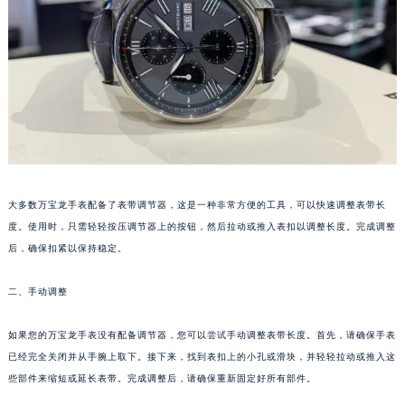
福州市鼓楼区五四路128-1号恒力城写字楼15层03室（需提前预约）
成都市锦江区人民东路6号SAC东原中心写字楼24层2406B室（需提前预约）
重庆市江北区观音桥步行街2号融恒时代广场写字楼9层902室（需提前预约）
长沙市芙蓉区定王台街道建湘路393号世茂环球金融中心写字楼（芙蓉广场）10层13室（需提前预约）
郑州市二七区铭功路10号华润大厦写字楼29层2905室（需提前预约）
太原市迎泽区解放路15号亨得利名表服务中心（品牌授权店）3层整层（需提前预约）
沈阳市沈河区中街路137号亨得利名表服务中心（品牌授权店）1层整层（需提前预约）
沈阳市沈河区中街路83号亨得利名表服务中心（品牌授权店）1层整层（需提前预约）
大多数万宝龙手表配备了表带调节器，这是一种非常方便的工具，可以快速调整表带长
乌鲁木齐市天山区红山路26号时代广场（CCMALL）C座17层17-B（需提前预约）
度。使用时，只需轻轻按压调节器上的按钮，然后拉动或推入表扣以调整长度。完成调整
温州市鹿城区锦绣路1067号置信广场10层1015室（需提前预约）
后，确保扣紧以保持稳定。
哈尔滨市道里区友谊西路600号富力中心T2座写字楼29层03室（需提前预约）
二、手动调整
大连市中山区人民路15号国际金融大厦7层G室（需提前预约）
佛山市禅城区季华五路57号万科金融中心C座12层1205室（需提前预约）
如果您的万宝龙手表没有配备调节器，您可以尝试手动调整表带长度。首先，请确保手表
东莞市东城街道鸿福东路1号民盈国贸中心T1写字楼9层907室（需提前预约）
已经完全关闭并从手腕上取下。接下来，找到表扣上的小孔或滑块，并轻轻拉动或推入这
无锡市梁溪区人民中路139号恒隆广场写字楼1座11层1104室（需提前预约）
些部件来缩短或延长表带。完成调整后，请确保重新固定好所有部件。
南通市崇川区工农路57号圆融广场写字楼16层1603室（需提前预约）