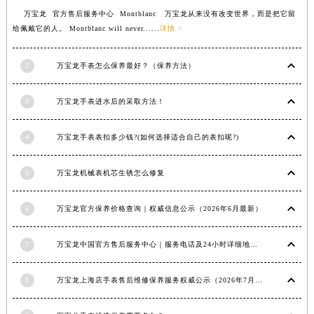
福建省莆田市城厢区霞林街道荔华东大道万宝龙售后服务中心（需提前预约）
万宝龙 官方售后服务中心 Montblanc 万宝龙从来没有改变世界，而是把它留
给佩戴它的人。 Montblanc will never......
详情 >
福建省三明市三元区东乾二路万宝龙售后服务中心（需提前预约）
福建省漳州市龙文区步港路万宝龙售后服务中心（需提前预约）
2
万宝龙手表怎么保养最好？（保养方法）
江苏省常州市新北区龙锦路1590号现代传媒中心5号楼10层1008室万宝龙售后服务中心（需提前预约）
江苏省淮安市清江浦区淮海北路万宝龙售后服务中心（需提前预约）
3
万宝龙手表进水后的采取方法！
江苏省连云港市海州区通灌北路万宝龙售后服务中心（需提前预约）
江苏省南京市秦淮区中山南路1号南京中心22层22-C1-C3室万宝龙售后服务中心（需提前预约）
4
万宝龙手表表扣多少钱?(如何选择适合自己的表扣呢?)
江苏省宿迁市宿城区西湖路万宝龙售后服务中心（需提前预约）
江苏省泰州市海陵区永定东路399号置地商务中心东塔（华润万象城）17层1706室万宝龙售后服务中心（需提前预约）
5
万宝龙机械表机芯生锈怎么修复
江苏省徐州市鼓楼区淮海东路29号苏宁广场IFC国际金融中心35层3508室万宝龙售后服务中心（需提前预约）
6
万宝龙官方保养价格查询｜权威信息公示（2026年6月最新）
江苏省盐城市盐都区世纪大道5号盐城金融城写字楼1号楼16层1604室万宝龙售后服务中心（需提前预约）
江苏省扬州市邗江区国展路29号星耀天地写字楼1号楼18层1803室万宝龙售后服务中心（需提前预约）
7
万宝龙中国官方售后服务中心｜服务电话及24小时详细地址权威信息通知（2026年7月最新）
江苏省镇江市京口区中山东路万宝龙售后服务中心（需提前预约）
江西省抚州市临川区赣东大道万宝龙售后服务中心（需提前预约）
8
万宝龙上海店手表售后维修保养服务权威公示（2026年7月最新）
江西省赣州市章贡区文清路万宝龙售后服务中心（需提前预约）
江西省吉安市吉州区井冈山大道万宝龙售后服务中心（需提前预约）