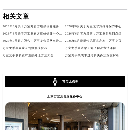
辽宁省铁岭市银州区南马路万宝龙售后服务中心（需提前预约）
辽宁省营口市站前区市府路与渤海大街交叉口万宝龙售后服务中心（需提前预约）
相关文章
辽宁省沈阳市沈河区中街路137号亨得利名表维修授权店1楼万宝龙售后服务中心（需提前预约）
2026年6月关于万宝龙官方维修保养服务中心搬迁及新增的正式文件全文内容
2026年6月关于万宝龙官方维修保养中心网点搬迁新增的正式文件内容全面公开
辽宁省沈阳市沈河区中街路83号亨得利名表维修授权店1楼万宝龙售后服务中心（需提前预约）
2026年6月关于万宝龙官方维修保养中心网点搬迁新增的正式文件内容
2026年6月官方最新：万宝龙售后网点迁址与新设全览
北京市朝阳区建国门外大街甲6号华熙国际中心D座11层1102室万宝龙售后服务中心（北京总部）（需提前预约）
2026年6月官方通告：万宝龙售后网点最新调整（含迁址与新增）
2026年5月最新快讯正式发布：万宝龙官方售后维修保养中心迁址新开事宜
北京市东城区东长安街1号王府井东方广场W3座6层602室万宝龙售后服务中心（需提前预约）
万宝龙手表表蒙有划痕解决技巧
万宝龙手表表蒙子坏了解决方法详解
河北省保定市竞秀区朝阳北大街北国先天下万宝龙售后服务中心（需提前预约）
万宝龙手表表蒙有划痕处理方法大全
万宝龙手表表带过短解决办法深度解析
内蒙古自治区阿拉善盟市左旗土尔扈特大街万宝龙售后服务中心（需提前预约）
内蒙古自治区巴彦淖尔市临河区新华街万宝龙售后服务中心（需提前预约）
内蒙古自治区包头市青山区幸福路甲3号王府井百货名表维修万宝龙售后服务中心（需提前预约）
万宝龙保养
内蒙古自治区赤峰市红山区哈达街万宝龙售后服务中心（需提前预约）
内蒙古自治区鄂尔多斯市东胜区伊金霍洛街万宝龙售后服务中心（需提前预约）
北京万宝龙售后服务中心
内蒙古自治区呼伦贝尔市海拉尔区中央街万宝龙售后服务中心（需提前预约）
内蒙古自治区通辽市科尔沁区明仁大街万宝龙售后服务中心（需提前预约）
内蒙古自治区乌海市海勃湾区人民南路万宝龙售后服务中心（需提前预约）
内蒙古自治区乌兰察布市集宁区恩和大街万宝龙售后服务中心（需提前预约）