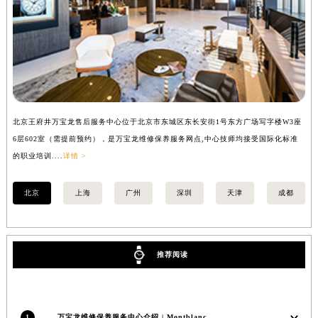
内蒙古自治区锡林郭勒盟市锡林浩特市光明街与额尔敦路交叉口万宝龙售后服务中心（需提前预约）
内蒙古自治区兴安盟市乌兰浩特市兴安大街万宝龙售后服务中心（需提前预约）
山西省大同市平城区迎宾街万宝龙售后服务中心（需提前预约）
山西省晋城市城区黄华街万宝龙售后服务中心（需提前预约）
山西省晋中市榆次区顺城街万宝龙售后服务中心（需提前预约）
山西省临汾市尧都区解放路万宝龙售后服务中心（需提前预约）
北京王府井万宝龙售后服务中心位于北京市东城区东长安街1号东方广场写字楼W3座
上
山西省吕梁市离石区永宁中路与建设街交叉口万宝龙售后服务中心（需提前预约）
6层602室（需提前预约），是万宝龙维修保养服务网点,中心技师均接受国际化标准
8
山西省朔州市朔城区怡西路与鄯阳西街交汇处万宝龙售后服务中心（需提前预约）
的职业培训....
详情 >
业培
山西省忻州市忻府区和平东街与七一南路交叉口万宝龙售后服务中心（需提前预约）
山西省阳泉市郊区平阳东街与新城大道交叉口万宝龙售后服务中心（需提前预约）
北京
上海
广州
深圳
天津
成都
山西省运城市盐湖区河东街万宝龙售后服务中心（需提前预约）
山西省长治市潞州区英雄中路万宝龙售后服务中心（需提前预约）
山西省太原市迎泽区迎泽街道解放路15号亨得利名表维修授权店3楼万宝龙售后服务中心（需提前预约）
推荐阅读
天津市和平区赤峰道136号天津国际金融中心26层2603室万宝龙售后服务中心（需提前预约）
安徽省安庆市迎江区人民路万宝龙售后服务中心（需提前预约）
安徽省蚌埠市蚌山区淮河路万宝龙售后服务中心（需提前预约）
1
万宝龙维修保养服务中心介绍 | Montblanc