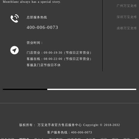
Montblanc always has a special story.
广州万宝龙维
澳门特别行政区风顺堂区南湾大马路万宝龙售后服务中心（需提前预约）
澳门特别行政区花地玛堂区关闸广场万宝龙售后服务中心（需提前预约）

深圳万宝龙维
总部服务热线
澳门特别行政区花王堂区大三巴商圈万宝龙售后服务中心（需提前预约）
400-006-0073
成都万宝龙维
澳门特别行政区嘉模堂区官也街万宝龙售后服务中心（需提前预约）
澳门省路氹城市金光大道万宝龙售后服务中心（需提前预约）
营业时间：

澳门特别行政区望德堂区塔石广场万宝龙售后服务中心（需提前预约）
门店营业：09:00-19:30（节假日正常营业）
福建省福州市鼓楼区五四路128-1号恒力城写字楼15层03室万宝龙售后服务中心（需提前预约）
客服在线：08:00-22:00（节假日正常营业）
客服及门店节假日不休
福建省厦门市思明区湖滨东路95号万象城华润大厦B座11层1104室万宝龙售后服务中心（需提前预约）
广东省潮州市潮安区新风路与潮汕路交汇处万宝龙售后服务中心（需提前预约）
广东省广州市天河区天河路230号万菱汇国际中心A塔7层704室万宝龙售后服务中心（需提前预约）
广东省广州市越秀区环市东路371-375号世界贸易中心大厦南塔15层1507室万宝龙售后服务中心（需提前预约）
广东省河源市源城区越王大道万宝龙售后服务中心（需提前预约）
广东省惠州市惠城区江北文昌一路7号华贸大厦1座30层3005室万宝龙售后服务中心（需提前预约）
广东省江门市蓬江区广场西路万宝龙售后服务中心（需提前预约）
版权所有：
万宝龙手表官方售后服务中心
Copyright © 2018-2032
广东省揭阳市榕城进贤门步行街万宝龙售后服务中心（需提前预约）
客户服务热线：
400-006-0073
广东省茂名市电白区水东街道迎宾大道万宝龙售后服务中心（需提前预约）