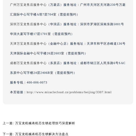
广州万宝龙售后服务中心
（万菱店）服务地址：广州市天河区天河路230号万菱
吉林省辽源市龙山区人民大街万宝龙售后服务中心（需提前预约）
吉林省梅河口市新华街道梅河大街万宝龙售后服务中心（需提前预约）
汇国际中心写字楼A塔7层704室（需提前预约）
吉林省四平市铁东区紫气大路与南九经街交汇处万宝龙售后服务中心（需提前预约）
深圳万宝龙售后服务中心
（华润店）服务地址：深圳市罗湖区深南东路5001号
吉林省松原市宁江区五环大街万宝龙售后服务中心（需提前预约）
华润大厦写字楼17层1701室（需提前预约）
吉林省通化市东昌区环通乡江南大街万宝龙售后服务中心（需提前预约）
天津万宝龙售后服务中心
（金融中心店）服务地址：天津市和平区赤峰道136号
吉林省延边市延吉市解放路万宝龙售后服务中心（需提前预约）
天津国际金融中心写字楼26层2603室（需提前预约）
辽宁省鞍山市铁东区站前街万宝龙售后服务中心（需提前预约）
成都万宝龙售后服务中心
（东原店）服务地址：成都市锦江区人民东路6号SAC
辽宁省本溪市平山区胜利路万宝龙售后服务中心（需提前预约）
东原中心写字楼24层2406B室（需提前预约）
辽宁省朝阳市双塔区新华路万宝龙售后服务中心（需提前预约）
辽宁省丹东市振兴区七经街万宝龙售后服务中心（需提前预约）
服务专线：
400-006-0073
辽宁省抚顺市新抚区东一路万宝龙售后服务中心（需提前预约）
本页链接：
http://www.miraclecloud.cn/problems/beijing/3307.html
辽宁省阜新市海州区解放大街万宝龙售后服务中心（需提前预约）
辽宁省葫芦岛市连山区中央路万宝龙售后服务中心（需提前预约）
辽宁省锦州市古塔区中央大街万宝龙售后服务中心（需提前预约）
上一篇:
万宝龙机械表机芯生锈处理技巧深度解析
辽宁省辽阳市白塔区新运大街万宝龙售后服务中心（需提前预约）
辽宁省盘锦市兴隆台区石油大街万宝龙售后服务中心（需提前预约）
下一篇:
万宝龙机械表机芯生锈解决方法盘点