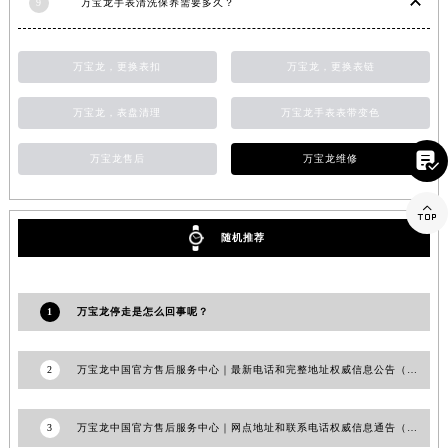
9
万宝龙手表清洗保养需要多久？
江西省景德镇市珠山区珠山中路万宝龙售后服务中心（需提前预约）
江西省九江市浔阳区浔阳路万宝龙售后服务中心（需提前预约）
万宝龙，更换表扣
万宝龙，更换表链
江西省南昌市红谷滩新区红谷中大道998号绿地双子塔（中央广场）A1座办公楼14层1407室万宝龙售后服务中心（需提前预约）
江西省萍乡市安源区萍安北大道与康庄路交叉口万宝龙售后服务中心（需提前预约）
万宝龙，表盘清理
万宝龙手表表带变色
江西省上饶市信州区滨江西路万宝龙售后服务中心（需提前预约）

万宝龙售后
万宝龙维修
江西省新余市渝水区北湖西路万宝龙售后服务中心（需提前预约）
江西省宜春市袁州区中山中路万宝龙售后服务中心（需提前预约）

江西省鹰潭市月湖区胜利东路万宝龙售后服务中心（需提前预约）
随机推荐
山东省德州市德城区东风中路万宝龙售后服务中心（需提前预约）
山东省东营市东营区济南路万宝龙售后服务中心（需提前预约）
山东省济南市历下区经十路11111号华润中心写字楼（万象城）15层1508室万宝龙售后服务中心（需提前预约）
1
万宝龙停走是怎么回事呢？
山东省济宁市任城区太白楼路万宝龙售后服务中心（需提前预约）
山东省莱芜市文化南路8号银座商城名表维修一楼名表维修万宝龙售后服务中心（需提前预约）
2
万宝龙中国官方售后服务中心｜最新电话和完整地址权威信息公告（2026年7月最新）
山东省临沂市兰山区解放路万宝龙售后服务中心（需提前预约）
山东省日照市东港区烟台路万宝龙售后服务中心（需提前预约）
3
万宝龙中国官方售后服务中心｜网点地址和联系电话权威信息通告（2026年7月最新）
山东省泰安市泰山区财源街道泰山大街万宝龙售后服务中心（需提前预约）