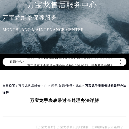
万宝龙售后服务中心
万宝龙维修保养服务
MONTBLANC MAINTENANCE CENTER
2026年8月万宝龙中国区售后服务网络优化升级公告
2026年8月万宝龙全国官方售后客户服务热线：400-006-0073
▲
官网公告>
万宝龙官方全国统一服务热线400-006-0073，服务覆盖中国大陆、香港、澳门、台湾全部区域（非大陆需加拨“+86”）
▼
2026年8月万宝龙售后服务中心最新网点地址：
北京市朝阳区建国门外大街甲6号华熙国际中心写字楼D座11层1102室（北京总部）（需提前预约）
当前位置：
万宝龙售后维修中心
>
问题/知识/资讯
>
北京
> 万宝龙手表表带过长处理办法
北京市东城区东长安街1号东方广场写字楼W3座6层602室（需提前预约）
详解
天津市和平区赤峰道136号天津国际金融中心写字楼26层2603室（需提前预约）
万宝龙手表表带过长处理办法详解
上海市徐汇区虹桥路3号港汇中心写字楼2座37层3705室（需提前预约）
上海市黄浦区南京东路299号宏伊国际广场写字楼8层806室（需提前预约）
南京市秦淮区中山南路1号（新街口）南京中心写字楼22层C1-1室（需提前预约）
常州市新北区龙锦路1590号现代传媒中心写字楼5号楼10层1008室（需提前预约）
【万宝龙售后】万宝龙手表以其精湛的工艺和独特的设计赢得了