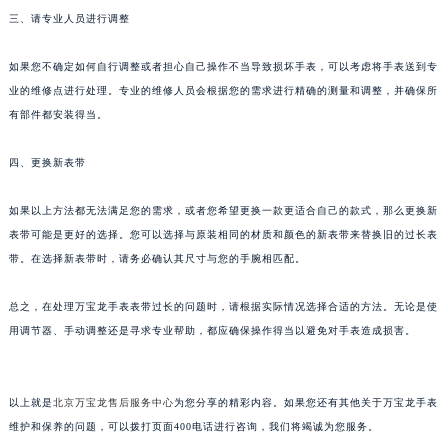
三、请专业人员进行调整
苏州市苏州工业园区星港街199号苏州中心办公楼C座22层08室（需提前预约）
武汉市江汉区解放大道686号世界贸易大厦38层09室（需提前预约）
如果您不确定如何自行调整或者担心自己操作不当导致损坏手表，可以考虑将手表送到专
南宁市青秀区金湖路59号地王大厦12楼1224室（需提前预约）
业的维修点进行处理。专业的维修人员会根据您的需求进行精确的测量和调整，并确保所
合肥市蜀山区潜山路111号万象城华润大厦B座12楼03室（需提前预约）
有部件都安装得当。
泉州市丰泽区宝洲路729号浦西万达中心写字楼A座7楼709室（需提前预约）
青岛市南区山东路6号华润大厦B座22层04室（需提前预约）
四、更换新表带
烟台市芝罘区胜利路139号万达金融中心A座907室（需提前预约）
如果以上方法都无法满足您的需求，或者您希望更换一款更适合自己的款式，那么更换新
长春市朝阳区西安大路727号中银大厦A座(旺进大厦)18层09室（需提前预约）
表带可能是更好的选择。您可以选择与原装相同的材质和颜色的新表带来替换旧的过长表
贵阳市南明区都司高架桥路33号亨特国际金融中心14楼14D（需提前预约）
带。在选择新表带时，请务必确认其尺寸与您的手腕相匹配。
昆明市盘龙区北京路928号同德昆明广场写字楼10层06室（需提前预约）
石家庄市长安区中山东路39号勒泰中心写字楼B座13层07室（需提前预约）
总之，在处理万宝龙手表表带过长的问题时，请根据实际情况选择合适的方法。无论是使
西安市碑林区南关正街88号华侨城长安国际中心E座6楼10室（需提前预约）
用调节器、手动调整还是寻求专业帮助，都应确保操作得当以避免对手表造成损害。
海口市龙华区金贸东路5号海口华润大厦B座17层1707室（需提前预约）
唐山市路南区新华东道100号万达广场写字楼A座10层1002室（需提前预约）
以上就是
北京万宝龙售后服务中心
为您分享的精彩内容。如果您还有其他关于万宝龙手表
台州市椒江区东海大道1800号腾达中心东1幢20楼2002室（需提前预约）
维护和保养的问题，可以拨打页面400电话进行咨询，我们将竭诚为您服务。
内蒙古自治区呼和浩特市玉泉区大学西街70号华润万象城写字楼（鄂尔多斯大厦）23层2326室（需提前预约）