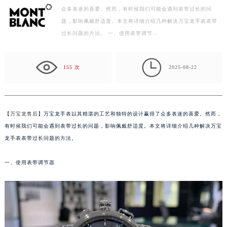
众多表迷的喜爱。然而，有时候我们可能会遇到表带过长的问
徐州市鼓楼区淮海东路29号苏宁广场IFC国际金融中心写字楼35层3508室（需提前预约）
题，影响佩戴舒适度。本文将详细介绍几种解决万宝龙手表表带
扬州市邗江区国展路29号星耀天地写字楼1号楼18层1803室（需提前预约）
过长问题的方法。 一、使用表带调节…
盐城市盐都区世纪大道5号盐城金融城写字楼1号楼16层1604室（需提前预约）
泰州市海陵区永定东路399号置地商务中心东塔写字楼（华润万象城）17层1706室（需提前预约）

宁波市江北区大闸南路500号来福士广场办公楼20层2009室（需提前预约）
155 次
2025-08-22
杭州市上城区钱江路1366号华润大厦写字楼A座5层503-5室（需提前预约）
金华市金东区东市南街777号金华万达广场写字楼4号楼22层2209室（需提前预约）
绍兴市越城区胜利东路379号世茂天际中心写字楼8层805室（需提前预约）
【
万宝龙售后
】万宝龙手表以其精湛的工艺和独特的设计赢得了众多表迷的喜爱。然而，
嘉兴市南湖区广益路705号嘉兴世界贸易中心写字楼A座13层1304室（需提前预约）
有时候我们可能会遇到表带过长的问题，影响佩戴舒适度。本文将详细介绍几种解决万宝
南昌市红谷滩新区红谷中大道998号绿地双子塔（中央广场）A1座办公楼14层07室（需提前预约）
龙手表表带过长问题的方法。
济南市历下区经十路11111号华润中心写字楼（万象城）15层1508室（需提前预约）
一、使用表带调节器
广州市天河区天河路230号万菱汇国际中心写字楼A塔7层704室（需提前预约）
广州市越秀区环市东路371-375号世界贸易中心大厦南塔写字楼15层07室（需提前预约）
深圳市罗湖区深南东路5001号华润大厦写字楼17层1701室（需提前预约）
惠州市惠城区江北文昌一路7号华贸大厦写字楼1座30层05室（需提前预约）
厦门市思明区湖滨东路95号华润大厦写字楼B座11层1104室（需提前预约）