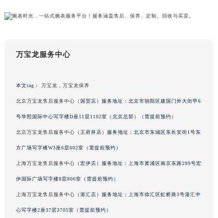
甘肃省兰州市七里河区西津西路16号兰州中心写字楼21层2102室（需提前预约）
重庆市解放碑渝中区民权路28号英利国际金融中心写字楼20层01室（需提前预约）
黑龙江省大庆市萨尔图区会战大街万宝龙售后服务中心（需提前预约）
黑龙江省鹤岗市向阳区红军路万宝龙售后服务中心（需提前预约）
万宝龙服务中心
黑龙江省黑河市爱辉区中央街万宝龙售后服务中心（需提前预约）
黑龙江省鸡西市鸡冠区红军路万宝龙售后服务中心（需提前预约）
本文tag：
万宝龙
，
万宝龙保养
黑龙江省佳木斯市向阳区长安路万宝龙售后服务中心（需提前预约）
北京万宝龙售后服务中心
（国贸店）服务地址：北京市朝阳区建国门外大街甲6
黑龙江省牡丹江市东安区太平路万宝龙售后服务中心（需提前预约）
号华熙国际中心写字楼D座11层1102室（北京总部）（需提前预约）
黑龙江省七台河市桃山区大同街万宝龙售后服务中心（需提前预约）
黑龙江省齐齐哈尔市龙沙区龙华路万宝龙售后服务中心（需提前预约）
北京万宝龙售后服务中心
（王府井店）服务地址：北京市东城区东长安街1号东
黑龙江省双鸭山市尖山区新兴大街万宝龙售后服务中心（需提前预约）
方广场写字楼W3座6层602室（需提前预约）
黑龙江省绥化市北林区新华街与康庄路交叉口万宝龙售后服务中心（需提前预约）
上海万宝龙售后服务中心
（宏伊店）服务地址：上海市黄浦区南京东路299号宏
黑龙江省伊春市伊美区通河路万宝龙售后服务中心（需提前预约）
伊国际广场写字楼8层806室（需提前预约）
吉林省白城市洮北区明仁南街万宝龙售后服务中心（需提前预约）
上海万宝龙售后服务中心
（港汇店）服务地址：上海市徐汇区虹桥路3号港汇中
吉林省白山市浑江区浑江大街万宝龙售后服务中心（需提前预约）
心写字楼2座37层3705室（需提前预约）
吉林省吉林市船营区河南街万宝龙售后服务中心（需提前预约）