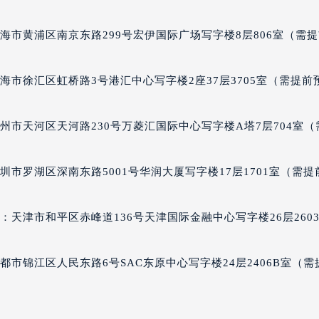
得利名表维修授权店1楼万宝龙售后服务中心（需提前预约）
得利名表维修授权店1楼万宝龙售后服务中心（需提前预约）
海市黄浦区南京东路299号宏伊国际广场写字楼8层806室（需
国际中心D座11层1102室万宝龙售后服务中心（北京总部）（
广场W3座6层602室万宝龙售后服务中心（需提前预约）
海市徐汇区虹桥路3号港汇中心写字楼2座37层3705室（需提前
先天下万宝龙售后服务中心（需提前预约）
特大街万宝龙售后服务中心（需提前预约）
州市天河区天河路230号万菱汇国际中心写字楼A塔7层704室（
街万宝龙售后服务中心（需提前预约）
3号王府井百货名表维修万宝龙售后服务中心（需提前预约）
宝龙售后服务中心（需提前预约）
市罗湖区深南东路5001号华润大厦写字楼17层1701室（需提
霍洛街万宝龙售后服务中心（需提前预约）
央街万宝龙售后服务中心（需提前预约）
天津市和平区赤峰道136号天津国际金融中心写字楼26层260
街万宝龙售后服务中心（需提前预约）
路万宝龙售后服务中心（需提前预约）
市锦江区人民东路6号SAC东原中心写字楼24层2406B室（需
大街万宝龙售后服务中心（需提前预约）
市光明街与额尔敦路交叉口万宝龙售后服务中心（需提前预约）
安大街万宝龙售后服务中心（需提前预约）