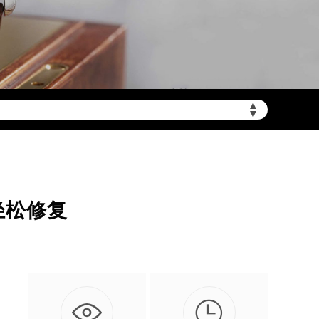
▲
需加拨“+86”）
▼
轻松修复
