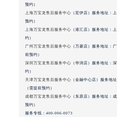
辽宁省沈阳市沈河区中街路137号亨
预约）
辽宁省沈阳市沈河区中街路83号亨
上海万宝龙售后服务中心
（宏伊店）服务地址：上
北京市朝阳区建国门外大街甲6号华熙
预约）
北京市东城区东长安街1号王府井东方
上海万宝龙售后服务中心
（港汇店）服务地址：上
河北省保定市竞秀区朝阳北大街北国
约）
内蒙古自治区阿拉善盟市左旗土尔扈
广州万宝龙售后服务中心
（万菱店）服务地址：广
内蒙古自治区巴彦淖尔市临河区新华
前预约）
内蒙古自治区包头市青山区幸福路甲
内蒙古自治区赤峰市红山区哈达街万
深圳万宝龙售后服务中心
（华润店）服务地址：深圳
内蒙古自治区鄂尔多斯市东胜区伊金
约）
内蒙古自治区呼伦贝尔市海拉尔区中
天津万宝龙售后服务中心
（金融中心店）服务地址：
内蒙古自治区通辽市科尔沁区明仁大
（需提前预约）
内蒙古自治区乌海市海勃湾区人民南
成都万宝龙售后服务中心
（东原店）服务地址：成都
内蒙古自治区乌兰察布市集宁区恩和
预约）
内蒙古自治区锡林郭勒盟市锡林浩特
服务专线：
400-006-0073
内蒙古自治区兴安盟市乌兰浩特市兴