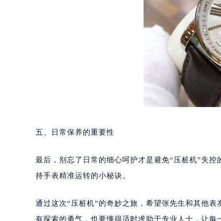
黑龙江省大庆市萨尔图区会战大街万
黑龙江省鹤岗市向阳区红军路万宝龙
黑龙江省黑河市爱辉区中央街万宝龙
黑龙江省鸡西市鸡冠区红军路万宝龙
黑龙江省佳木斯市向阳区长安路万宝
黑龙江省牡丹江市东安区太平路万宝
黑龙江省七台河市桃山区大同街万宝
黑龙江省齐齐哈尔市龙沙区龙华路万
黑龙江省双鸭山市尖山区新兴大街万
黑龙江省绥化市北林区新华街与康庄
五、日常保养的重要性
黑龙江省伊春市伊美区通河路万宝龙
吉林省白城市洮北区明仁南街万宝龙
最后，别忘了日常的细心呵护才是避免“压桩机”失
吉林省白山市浑江区浑江大街万宝龙
持手表精准运转的小秘诀。
吉林省吉林市船营区河南街万宝龙售
吉林省辽源市龙山区人民大街万宝龙
通过这次“压桩机”的奇妙之旅，希望张先生和其他
吉林省梅河口市新华街道梅河大街万
有探索的勇气，也要懂得适时求助于专业人士，让每