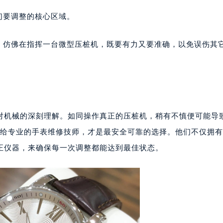
楼1224室（需提前预约）
们要调整的核心区域。
大厦B座12楼03室（需提前预约）
心写字楼A座7楼709室（需提前预约）
，仿佛在指挥一台微型压桩机，既要有力又要准确，以免误伤其
2层04室（需提前预约）
心A座907室（需提前预约）
A座(旺进大厦)18层09室（需提前预约）
国际金融中心14楼14D（需提前预约）
广场写字楼10层06室（需提前预约）
对机械的深刻理解。如同操作真正的压桩机，稍有不慎便可能导
心写字楼B座13层07室（需提前预约）
交给专业的手表维修技师，才是最安全可靠的选择。他们不仅拥
安国际中心E座6楼10室（需提前预约）
B座17层1707室（需提前预约）
校正仪器，来确保每一次调整都能达到最佳状态。
写字楼A座10层1002室（需提前预约）
心东1幢20楼2002室（需提前预约）
街70号华润万象城写字楼（鄂尔多斯大厦）23层2326室（需
州中心写字楼21层2102室（需提前预约）
国际金融中心写字楼20层01室（需提前预约）