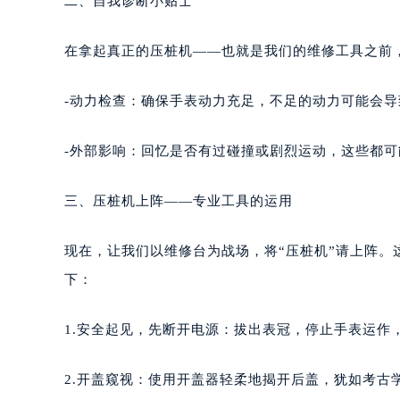
二、自我诊断小贴士
重庆市江北区观音桥步行街2号融恒时
长沙市芙蓉区定王台街道建湘路393
在拿起真正的压桩机——也就是我们的维修工具之前
郑州市二七区铭功路10号华润大厦写字
太原市迎泽区解放路15号亨得利名
-动力检查：确保手表动力充足，不足的动力可能会
沈阳市沈河区中街路137号亨得利名
沈阳市沈河区中街路83号亨得利名
-外部影响：回忆是否有过碰撞或剧烈运动，这些都
乌鲁木齐市天山区红山路26号时代广场
温州市鹿城区锦绣路1067号置信广场
三、压桩机上阵——专业工具的运用
哈尔滨市道里区友谊西路600号富力中
大连市中山区人民路15号国际金融大
现在，让我们以维修台为战场，将“压桩机”请上阵
佛山市禅城区季华五路57号万科金融中
下：
东莞市东城街道鸿福东路1号民盈国贸
无锡市梁溪区人民中路139号恒隆广场
1.安全起见，先断开电源：拔出表冠，停止手表运作
南通市崇川区工农路57号圆融广场写字
苏州市苏州工业园区星港街199号苏州
2.开盖窥视：使用开盖器轻柔地揭开后盖，犹如考古
武汉市江汉区解放大道686号世界贸易