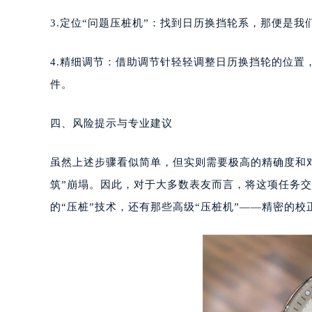
南宁市青秀区金湖路59号地王大厦12
3.定位“问题压桩机”：找到日历换挡轮系，那便是我
合肥市蜀山区潜山路111号万象城华润
泉州市丰泽区宝洲路729号浦西万达中
4.精细调节：借助调节针轻轻调整日历换挡轮的位置
青岛市南区山东路6号华润大厦B座2
件。
烟台市芝罘区胜利路139号万达金融中
长春市朝阳区西安大路727号中银大厦
四、风险提示与专业建议
贵阳市南明区都司高架桥路33号亨特
昆明市盘龙区北京路928号同德昆明
虽然上述步骤看似简单，但实则需要极高的精确度和
石家庄市长安区中山东路39号勒泰中
筑”崩塌。因此，对于大多数表友而言，将这项任务
西安市碑林区南关正街88号华侨城长
海口市龙华区金贸东路5号海口华润大厦
的“压桩”技术，还有那些高级“压桩机”——精密的
唐山市路南区新华东道100号万达广场
台州市椒江区东海大道1800号腾达中
内蒙古自治区呼和浩特市玉泉区大学西
甘肃省兰州市七里河区西津西路16号兰
重庆市解放碑渝中区民权路28号英利