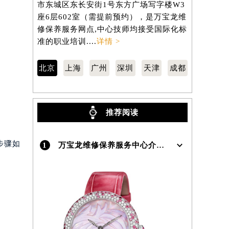
市东城区东长安街1号东方广场写字楼W3
区南京东路
座6层602室（需提前预约），是万宝龙维
806室（
）
修保养服务网点,中心技师均接受国际化标
养服务网点
准的职业培训....
详情 >
职业培训...
北京
上海
广州
深圳
天津
成都
推荐阅读
步骤如
1
万宝龙维修保养服务中心介绍 | Montblanc