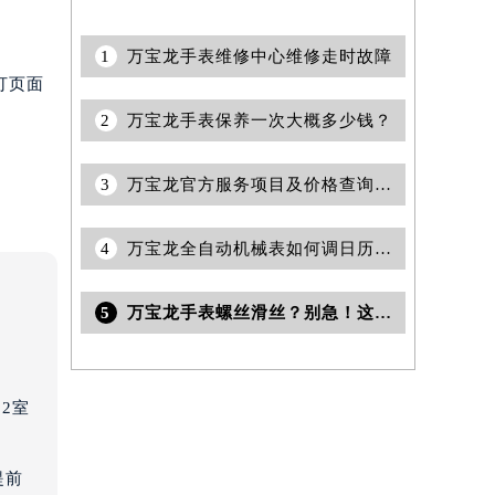
1
万宝龙手表维修中心维修走时故障
打页面
2
万宝龙手表保养一次大概多少钱？
3
万宝龙官方服务项目及价格查询｜全新地址及售后热线权威信息通告（2026年7月最新）
4
万宝龙全自动机械表如何调日历(详细步骤教程)
5
万宝龙手表螺丝滑丝？别急！这里有专业解决办法等你来学
2室
提前