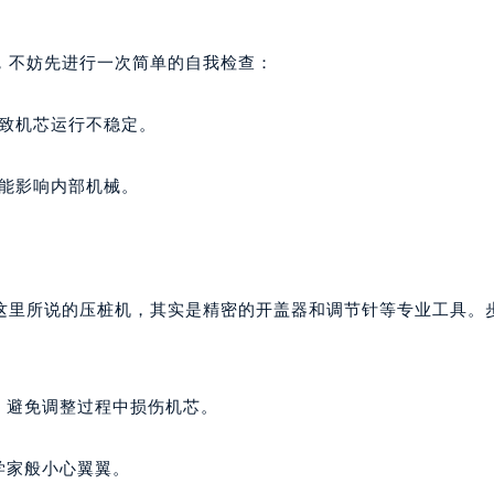
代广场写字楼9层902室（需提前预约）
号世茂环球金融中心写字楼（芙蓉广场）10层13室（需提前预约
，不妨先进行一次简单的自我检查：
楼29层2905室（需提前预约）
表服务中心（品牌授权店）3层整层（需提前预约）
导致机芯运行不稳定。
表服务中心（品牌授权店）1层整层（需提前预约）
表服务中心（品牌授权店）1层整层（需提前预约）
可能影响内部机械。
（CCMALL）C座17层17-B（需提前预约）
10层1015室（需提前预约）
心T2座写字楼29层03室（需提前预约）
厦7层G室（需提前预约）
。这里所说的压桩机，其实是精密的开盖器和调节针等专业工具。
心C座12层1205室（需提前预约）
中心T1写字楼9层907室（需提前预约）
写字楼1座11层1104室（需提前预约）
，避免调整过程中损伤机芯。
楼16层1603室（需提前预约）
中心办公楼C座22层08室（需提前预约）
学家般小心翼翼。
大厦38层09室（需提前预约）