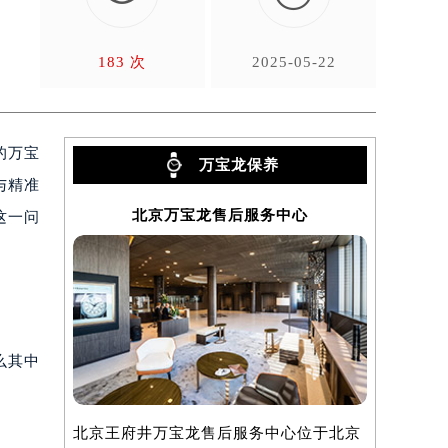
日
183 次
2025-05-22
的万宝
万宝龙保养
与精准
北京万宝龙售后服务中心
上
这一问
么其中
。
北京王府井万宝龙售后服务中心位于北京
上海万宝龙