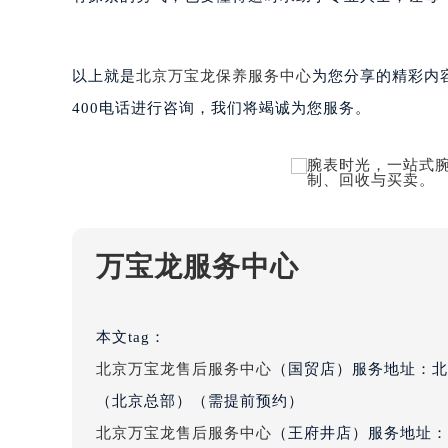
吉林省四平市铁东区紫气大路与南九
吉林省松原市宁江区五环大街万宝龙
吉林省通化市东昌区环通乡江南大街
以上就是
北京万宝龙保养服务中心
为您分享的精彩内
吉林省延边市延吉市解放路万宝龙售
400电话进行咨询，我们将竭诚为您服务。
辽宁省鞍山市铁东区站前街万宝龙售
辽宁省本溪市平山区胜利路万宝龙售
辽宁省朝阳市双塔区新华路万宝龙售
辽宁省丹东市振兴区七经街万宝龙售
辽宁省抚顺市新抚区东一路万宝龙售
万宝龙服务中心
辽宁省阜新市海州区解放大街万宝龙
辽宁省葫芦岛市连山区中央路万宝龙
辽宁省锦州市古塔区中央大街万宝龙
本文tag：
辽宁省辽阳市白塔区新运大街万宝龙
北京万宝龙售后服务中心
（国贸店）服务地址：北
辽宁省盘锦市兴隆台区石油大街万宝
（北京总部）（需提前预约）
辽宁省铁岭市银州区南马路万宝龙售
北京万宝龙售后服务中心
（王府井店）服务地址：
辽宁省营口市站前区市府路与渤海大