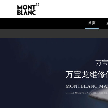
首页
万
万宝龙维修
MONTBLANC MA
CHINA MONTBLANC REPAIR CE