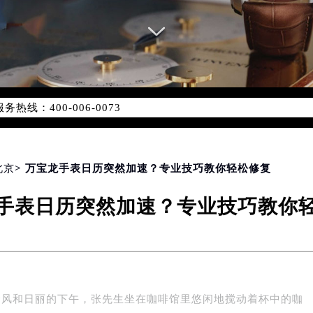
网络优化升级公告
线：400-006-0073
06-0073，服务覆盖中国大陆、香港、澳门、台湾全部区域（非大陆
网点地址：
国际中心写字楼D座11层1102室（北京总部）（需提前预约）
字楼W3座6层602室（需提前预约）
北京
> 万宝龙手表日历突然加速？专业技巧教你轻松修复
融中心写字楼26层2603室（需提前预约）
手表日历突然加速？专业技巧教你
2座37层3705室（需提前预约）
际广场写字楼8层806室（需提前预约）
南京中心写字楼22层C1-1室（需提前预约）
中心写字楼5号楼10层1008室（需提前预约）
FC国际金融中心写字楼35层3508室（需提前预约）
个风和日丽的下午，张先生坐在咖啡馆里悠闲地搅动着杯中的咖
楼1号楼18层1803室（需提前预约）