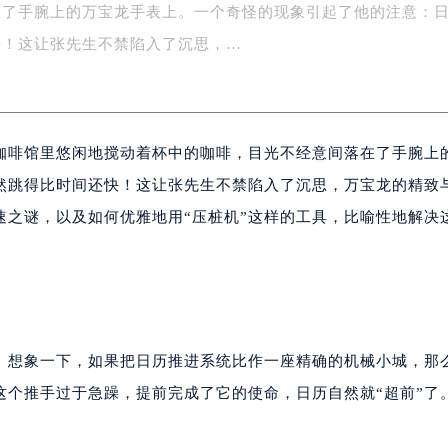
在了手腕上的万宝龙手表上。一个奇怪的现象引起了他的注意：
字楼1号楼16层1604室（需提前预约）
务中心东塔写字楼（华润万象城）17层1706室（需提前预约）
快！这让张先生不禁陷入了沉思，…
场办公楼20层2009室（需提前预约）
写字楼A座5层503-5室（需提前预约）
广场写字楼4号楼22层2209室（需提前预约）
咖啡馆里悠闲地搅动着杯中的咖啡，目光不经意间落在了手腕上
际中心写字楼8层805室（需提前预约）
易中心写字楼A座13层1304室（需提前预约）
然跳得比时间还快！这让张先生不禁陷入了沉思，万宝龙的精致
绿地双子塔（中央广场）A1座办公楼14层07室（需提前预约）
速之谜，以及如何优雅地用“压桩机”这样的工具，比喻性地解决
心写字楼（万象城）15层1508室（需提前预约）
际中心写字楼A塔7层704室（需提前预约）
世界贸易中心大厦南塔写字楼15层07室（需提前预约）
厦写字楼17层1701室（需提前预约）
厦写字楼1座30层05室（需提前预约）
。想象一下，如果把日历推进系统比作一座精确的机械小城，那
字楼B座11层1104室（需提前预约）
这个推手过于急躁，提前完成了它的使命，日历自然就“超前”了
写字楼15层03室（需提前预约）
心写字楼24层2406B室（需提前预约）