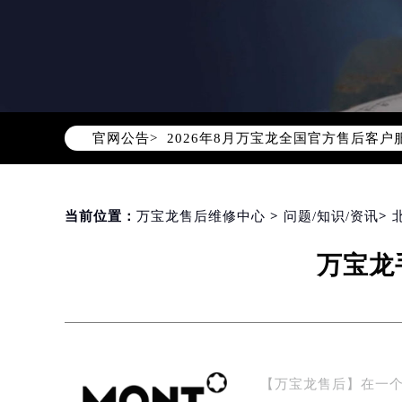
2026年8月万宝龙中国区售后服务
2026年8月万宝龙全国官方售后客户服务热
官网公告>
万宝龙官方全国统一服务热线400-0
2026年8月万宝龙售后服务中心最新
北京市朝阳区建国门外大街甲6号华熙
北京市东城区东长安街1号东方广场写
当前位置：
万宝龙售后维修中心
>
问题/知识/资讯
>
天津市和平区赤峰道136号天津国际金
万宝龙
上海市徐汇区虹桥路3号港汇中心写字楼
上海市黄浦区南京东路299号宏伊国
南京市秦淮区中山南路1号（新街口）
常州市新北区龙锦路1590号现代传媒
徐州市鼓楼区淮海东路29号苏宁广场I
【万宝龙售后】在一
扬州市邗江区国展路29号星耀天地写字