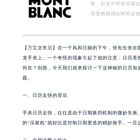
啡，目光不经意间落
盐城市盐都区世纪大道5号盐城金融城写
泰州市海陵区永定东路399号置地商
历竟然跳得比时间还
宁波市江北区大闸南路500号来福士广
杭州市上城区钱江路1366号华润大厦
金华市金东区东市南街777号金华万达
【
万宝龙售后
】在一个风和日丽的下午，张先生坐在
绍兴市越城区胜利东路379号世茂天
嘉兴市南湖区广益路705号嘉兴世界贸
龙手表上。一个奇怪的现象引起了他的注意：日历竟
南昌市红谷滩新区红谷中大道998号
何在？别急，今天我们就来探讨一下这神秘的日历加
济南市历下区经十路11111号华润中
题。
广州市天河区天河路230号万菱汇国
广州市越秀区环市东路371-375号
一、日历走快的背后
深圳市罗湖区深南东路5001号华润大
惠州市惠城区江北文昌一路7号华贸大
手表日历走快，往往是由于日期换挡机制的微妙失衡
厦门市思明区湖滨东路95号华润大厦写
的“压桩机”就好比是控制日期更迭的精妙推手。一旦
福州市鼓楼区五四路128-1号恒力城
成都市锦江区人民东路6号SAC东原中