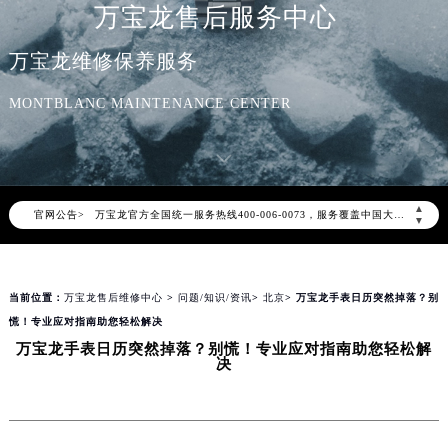
万宝龙售后服务中心
万宝龙维修保养服务
MONTBLANC MAINTENANCE CENTER
2026年8月万宝龙中国区售后服务网络优化升级公告
2026年8月万宝龙全国官方售后客户服务热线：400-006-0073
万宝龙官方全国统一服务热线400-006-0073，服务覆盖中国大陆、香港、澳门、台湾全部区域（非大陆需加拨“+86”）
▲
官网公告>
2026年8月万宝龙售后服务中心最新网点地址：
▼
北京市朝阳区建国门外大街甲6号华熙国际中心写字楼D座11层1102室（北京总部）（需提前预约）
北京市东城区东长安街1号东方广场写字楼W3座6层602室（需提前预约）
当前位置：
万宝龙售后维修中心
>
问题/知识/资讯
>
北京
> 万宝龙手表日历突然掉落？别
天津市和平区赤峰道136号天津国际金融中心写字楼26层2603室（需提前预约）
慌！专业应对指南助您轻松解决
上海市徐汇区虹桥路3号港汇中心写字楼2座37层3705室（需提前预约）
万宝龙手表日历突然掉落？别慌！专业应对指南助您轻松解
上海市黄浦区南京东路299号宏伊国际广场写字楼8层806室（需提前预约）
决
南京市秦淮区中山南路1号（新街口）南京中心写字楼22层C1-1室（需提前预约）
常州市新北区龙锦路1590号现代传媒中心写字楼5号楼10层1008室（需提前预约）
徐州市鼓楼区淮海东路29号苏宁广场IFC国际金融中心写字楼35层3508室（需提前预约）