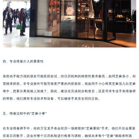
武汉市江汉区解放大道686号世界贸易大厦38层09室（需提前预约）
南宁市青秀区金湖路59号地王大厦12楼1224室（需提前预约）
合肥市蜀山区潜山路111号万象城华润大厦B座12楼03室（需提前预约）
泉州市丰泽区宝洲路729号浦西万达中心写字楼A座7楼709室（需提前预约）
青岛市南区山东路6号华润大厦B座22层04室（需提前预约）
烟台市芝罘区胜利路139号万达金融中心A座907室（需提前预约）
长春市朝阳区西安大路727号中银大厦A座(旺进大厦)18层09室（需提前预约）
四、专业维修介入的重要性
贵阳市南明区都司高架桥路33号亨特国际金融中心14楼14D（需提前预约）
昆明市盘龙区北京路928号同德昆明广场写字楼10层06室（需提前预约）
虽然动手能力强的朋友可能跃跃欲试，但日历机构的精密性要求极高，如同芝麻虽小，却
需精准烘焙。非专业操作可能导致更严重的内部损坏，就如同不小心将黑芝麻混入白芝麻
石家庄市长安区中山东路39号勒泰中心写字楼B座13层07室（需提前预约）
堆中，想要分离就难上加难了。因此，建议在完成初步检查后，还是寻求专业手表维修师
西安市碑林区南关正街88号华侨城长安国际中心E座6楼10室（需提前预约）
的帮助，他们拥有专业技术和设备，可以确保手表安全回归正轨。
海口市龙华区金贸东路5号海口华润大厦B座17层1707室（需提前预约）
唐山市路南区新华东道100号万达广场写字楼A座10层1002室（需提前预约）
五、维修过程中的“芝麻小事”
台州市椒江区东海大道1800号腾达中心东1幢20楼2002室（需提前预约）
内蒙古自治区呼和浩特市玉泉区大学西街70号华润万象城写字楼（鄂尔多斯大厦）23层2326室（需提前预约）
在专业维修师手中，你的万宝龙手表会经历一场精密的“芝麻重组”手术。他们不仅会重新
安装日历数字，还会对整个日历机制进行检查与调校，确保未来每个“芝麻”都能准时跳
甘肃省兰州市七里河区西津西路16号兰州中心写字楼21层2102室（需提前预约）