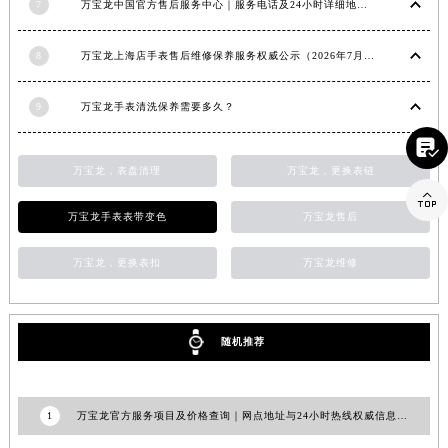
7
万宝龙中国官方售后服务中心｜服务电话及24小时详细地址权威信息通知（2026年7月最新）
山东省潍坊市奎文区东风东街万宝龙售后服务中心（需提前预约）
山东省枣庄市滕州市北辛路与善国路交叉口万宝龙售后服务中心（需提前预约）
8
万宝龙上海店手表售后维修保养服务权威公示（2026年7月最新）
山东省淄博市张店区金晶大道万宝龙售后服务中心（需提前预约）
上海市黄浦区南京东路299号宏伊国际广场写字楼8层806室万宝龙售后服务中心（需提前预约）
9
万宝龙手表清洗保养需要多久？
上海市徐汇区虹桥路3号港汇中心2座37层3705室万宝龙售后服务中心（需提前预约）

浙江省杭州市上城区钱江路1366号华润大厦A座5层503-5室万宝龙售后服务中心（需提前预约）
万宝龙，表盘清理
万宝龙，更换表链
浙江省湖州市吴兴区劳动路万宝龙售后服务中心（需提前预约）

浙江省嘉兴市南湖区广益路705号嘉兴世界贸易中心A座13层1304室万宝龙售后服务中心（需提前预约）
万宝龙手表表带变色
万宝龙售后
浙江省金华市金东区东市南街777号金华万达广场4号楼22楼2209室万宝龙售后服务中心（需提前预约）
万宝龙，更换表扣
万宝龙维修
浙江省丽水市莲都区解放街万宝龙售后服务中心（需提前预约）
浙江省宁波市江北区大闸南路500号来福士广场办公楼20层2009室万宝龙售后服务中心（需提前预约）
浙江省衢州市柯城区上街万宝龙售后服务中心（需提前预约）
随机推荐
浙江省绍兴市越城区胜利东路379号世茂天际中心写字楼8层805室万宝龙售后服务中心（需提前预约）
浙江省舟山市定海区解放东路万宝龙售后服务中心（需提前预约）
澳门特别行政区大堂区议事亭前地（新马路）万宝龙售后服务中心（需提前预约）
1
万宝龙官方服务项目及价格查询｜网点地址与24小时热线权威信息通知（2026年7月最新）
澳门特别行政区风顺堂区南湾大马路万宝龙售后服务中心（需提前预约）