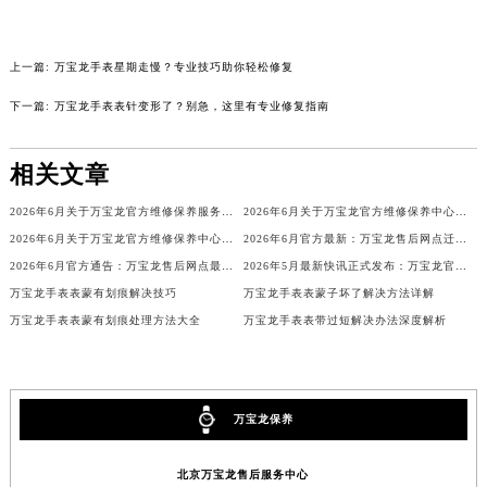
内蒙古自治区兴安盟市乌兰浩特市兴安大街万宝龙售后服务中心（需提前预约）
山西省大同市平城区迎宾街万宝龙售后服务中心（需提前预约）
上一篇:
万宝龙手表星期走慢？专业技巧助你轻松修复
山西省晋城市城区黄华街万宝龙售后服务中心（需提前预约）
下一篇:
万宝龙手表表针变形了？别急，这里有专业修复指南
山西省晋中市榆次区顺城街万宝龙售后服务中心（需提前预约）
山西省临汾市尧都区解放路万宝龙售后服务中心（需提前预约）
相关文章
山西省吕梁市离石区永宁中路与建设街交叉口万宝龙售后服务中心（需提前预约）
山西省朔州市朔城区怡西路与鄯阳西街交汇处万宝龙售后服务中心（需提前预约）
2026年6月关于万宝龙官方维修保养服务中心搬迁及新增的正式文件全文内容
2026年6月关于万宝龙官方维修保养中心网点搬迁新增的正式文件内容全面公开
山西省忻州市忻府区和平东街与七一南路交叉口万宝龙售后服务中心（需提前预约）
2026年6月关于万宝龙官方维修保养中心网点搬迁新增的正式文件内容
2026年6月官方最新：万宝龙售后网点迁址与新设全览
山西省阳泉市郊区平阳东街与新城大道交叉口万宝龙售后服务中心（需提前预约）
2026年6月官方通告：万宝龙售后网点最新调整（含迁址与新增）
2026年5月最新快讯正式发布：万宝龙官方售后维修保养中心迁址新开事宜
万宝龙手表表蒙有划痕解决技巧
万宝龙手表表蒙子坏了解决方法详解
山西省运城市盐湖区河东街万宝龙售后服务中心（需提前预约）
万宝龙手表表蒙有划痕处理方法大全
万宝龙手表表带过短解决办法深度解析
山西省长治市潞州区英雄中路万宝龙售后服务中心（需提前预约）
山西省太原市迎泽区迎泽街道解放路15号亨得利名表维修授权店3楼万宝龙售后服务中心（需提前预约）
天津市和平区赤峰道136号天津国际金融中心26层2603室万宝龙售后服务中心（需提前预约）
安徽省安庆市迎江区人民路万宝龙售后服务中心（需提前预约）
万宝龙保养
安徽省蚌埠市蚌山区淮河路万宝龙售后服务中心（需提前预约）
北京万宝龙售后服务中心
安徽省亳州市谯城区魏武大道万宝龙售后服务中心（需提前预约）