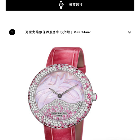
推荐阅读
福建省三明市三元区东乾二路万宝龙售后服务中心（需提前预约）
福建省漳州市龙文区步港路万宝龙售后服务中心（需提前预约）
江苏省常州市新北区龙锦路1590号现代传媒中心5号楼10层1008室万宝龙售后服务中心（需提前预约）
1
万宝龙维修保养服务中心介绍 | Montblanc
江苏省淮安市清江浦区淮海北路万宝龙售后服务中心（需提前预约）
江苏省连云港市海州区通灌北路万宝龙售后服务中心（需提前预约）
江苏省南京市秦淮区中山南路1号南京中心22层22-C1-C3室万宝龙售后服务中心（需提前预约）
江苏省宿迁市宿城区西湖路万宝龙售后服务中心（需提前预约）
江苏省泰州市海陵区永定东路399号置地商务中心东塔（华润万象城）17层1706室万宝龙售后服务中心（需提前预约）
江苏省徐州市鼓楼区淮海东路29号苏宁广场IFC国际金融中心35层3508室万宝龙售后服务中心（需提前预约）
江苏省盐城市盐都区世纪大道5号盐城金融城写字楼1号楼16层1604室万宝龙售后服务中心（需提前预约）
江苏省扬州市邗江区国展路29号星耀天地写字楼1号楼18层1803室万宝龙售后服务中心（需提前预约）
江苏省镇江市京口区中山东路万宝龙售后服务中心（需提前预约）
江西省抚州市临川区赣东大道万宝龙售后服务中心（需提前预约）
江西省赣州市章贡区文清路万宝龙售后服务中心（需提前预约）
江西省吉安市吉州区井冈山大道万宝龙售后服务中心（需提前预约）
江西省景德镇市珠山区珠山中路万宝龙售后服务中心（需提前预约）