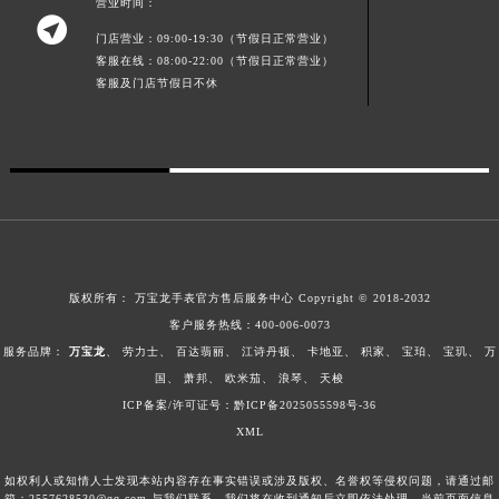
营业时间：

广东省梅州市梅江区金燕大道万宝龙售后服务中心（需提前预约）
门店营业：09:00-19:30（节假日正常营业）
广东省清远市清城区湖西路万宝龙售后服务中心（需提前预约）
客服在线：08:00-22:00（节假日正常营业）
客服及门店节假日不休
广东省汕头市龙湖区长平路万宝龙售后服务中心（需提前预约）
广东省汕尾市城区香洲街道园林社区翠园街万宝龙售后服务中心（需提前预约）
广东省韶关市武江区芙蓉新区与老城中心交汇处万宝龙售后服务中心（需提前预约）
广东省深圳市罗湖区深南东路5001号华润大厦17层1701室万宝龙售后服务中心（需提前预约）
广东省阳江市江城区东风一路万宝龙售后服务中心（需提前预约）
广东省云浮市云城区金山路万宝龙售后服务中心（需提前预约）
广东省湛江市赤坎区观海北路万宝龙售后服务中心（需提前预约）
版权所有：
万宝龙手表官方售后服务中心
Copyright © 2018-2032
广东省肇庆市端州区信安大道与砚都大道交汇处万宝龙售后服务中心（需提前预约）
客户服务热线：
400-006-0073
广西壮族自治区百色市右江区中山二路万宝龙售后服务中心（需提前预约）
服务品牌：
万宝龙
、
劳力士
、
百达翡丽
、
江诗丹顿
、
卡地亚
、
积家
、
宝珀
、
宝玑
、
万
广西壮族自治区北海市海城区北京路万宝龙售后服务中心（需提前预约）
国
、
萧邦
、
欧米茄
、
浪琴
、
天梭
广西壮族自治区崇左市江州区石景林街道友谊大道与丽川路交汇处万宝龙售后服务中心（需提前预约）
ICP备案/许可证号：黔ICP备2025055598号-36
广西壮族自治区防城港市港口区金花茶大道万宝龙售后服务中心（需提前预约）
XML
广西壮族自治区贵港市港北区港城街道布山大道与仙衣路交叉口万宝龙售后服务中心（需提前预约）
如权利人或知情人士发现本站内容存在事实错误或涉及版权、名誉权等侵权问题，请通过邮
广西壮族自治区桂林市秀峰区红岭路万宝龙售后服务中心（需提前预约）
箱：2557628530@qq.com 与我们联系，我们将在收到通知后立即依法处理。当前页面信息