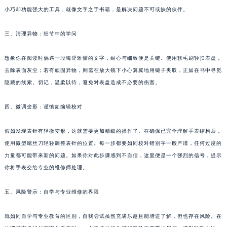
苏州市苏州工业园区星港街199号苏州中心办公楼C座22层08室（需提前预约）
小巧却功能强大的工具，就像文字之于书籍，是解决问题不可或缺的伙伴。
武汉市江汉区解放大道686号世界贸易大厦38层09室（需提前预约）
三、清理异物：细节中的学问
南宁市青秀区金湖路59号地王大厦12楼1224室（需提前预约）
合肥市蜀山区潜山路111号万象城华润大厦B座12楼03室（需提前预约）
想象你在阅读时偶遇一段晦涩难懂的文字，耐心与细致便是关键。使用软毛刷轻扫表盘，
泉州市丰泽区宝洲路729号浦西万达中心写字楼A座7楼709室（需提前预约）
去除表面灰尘；若有顽固异物，则需在放大镜下小心翼翼地用镊子夹取，正如在书中寻觅
青岛市南区山东路6号华润大厦B座22层04室（需提前预约）
隐藏的线索。切记，温柔以待，避免对表盘造成不必要的伤害。
烟台市芝罘区胜利路139号万达金融中心A座907室（需提前预约）
四、微调变形：谨慎如编辑校对
长春市朝阳区西安大路727号中银大厦A座(旺进大厦)18层09室（需提前预约）
贵阳市南明区都司高架桥路33号亨特国际金融中心14楼14D（需提前预约）
假如发现表针有轻微变形，这就需要更加精细的操作了。在确保已完全理解手表结构后，
昆明市盘龙区北京路928号同德昆明广场写字楼10层06室（需提前预约）
使用微型螺丝刀轻轻调整表针的位置。每一步都要如同校对错别字一般严谨，任何过度的
石家庄市长安区中山东路39号勒泰中心写字楼B座13层07室（需提前预约）
力量都可能带来新的问题。如果你对此步骤感到不自信，这里便是一个强烈的信号，提示
西安市碑林区南关正街88号华侨城长安国际中心E座6楼10室（需提前预约）
你将手表交给专业的维修师处理。
海口市龙华区金贸东路5号海口华润大厦B座17层1707室（需提前预约）
五、风险警示：自学与专业维修的界限
唐山市路南区新华东道100号万达广场写字楼A座10层1002室（需提前预约）
台州市椒江区东海大道1800号腾达中心东1幢20楼2002室（需提前预约）
就如同自学与专业教育的区别，自我尝试虽然充满乐趣且能增进了解，但也存在风险。在
内蒙古自治区呼和浩特市玉泉区大学西街70号华润万象城写字楼（鄂尔多斯大厦）23层2326室（需提前预约）