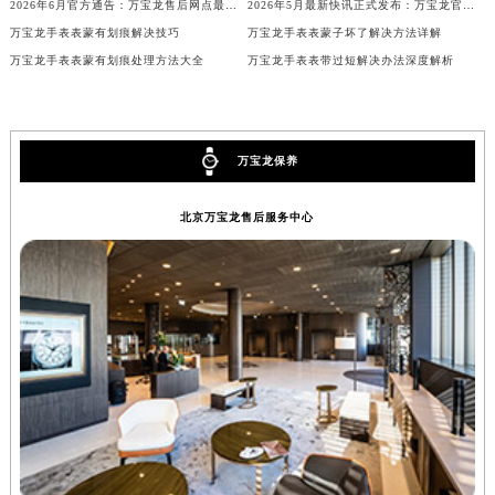
2026年6月官方通告：万宝龙售后网点最新调整（含迁址与新增）
2026年5月最新快讯正式发布：万宝龙官方售后维修保养中心迁址新开事宜
内蒙古自治区锡林郭勒盟市锡林浩特市光明街与额尔敦路交叉口万宝龙售后服务中心（需提前预约）
万宝龙手表表蒙有划痕解决技巧
万宝龙手表表蒙子坏了解决方法详解
内蒙古自治区兴安盟市乌兰浩特市兴安大街万宝龙售后服务中心（需提前预约）
万宝龙手表表蒙有划痕处理方法大全
万宝龙手表表带过短解决办法深度解析
山西省大同市平城区迎宾街万宝龙售后服务中心（需提前预约）
山西省晋城市城区黄华街万宝龙售后服务中心（需提前预约）
山西省晋中市榆次区顺城街万宝龙售后服务中心（需提前预约）
万宝龙保养
山西省临汾市尧都区解放路万宝龙售后服务中心（需提前预约）
山西省吕梁市离石区永宁中路与建设街交叉口万宝龙售后服务中心（需提前预约）
北京万宝龙售后服务中心
山西省朔州市朔城区怡西路与鄯阳西街交汇处万宝龙售后服务中心（需提前预约）
山西省忻州市忻府区和平东街与七一南路交叉口万宝龙售后服务中心（需提前预约）
山西省阳泉市郊区平阳东街与新城大道交叉口万宝龙售后服务中心（需提前预约）
山西省运城市盐湖区河东街万宝龙售后服务中心（需提前预约）
山西省长治市潞州区英雄中路万宝龙售后服务中心（需提前预约）
山西省太原市迎泽区迎泽街道解放路15号亨得利名表维修授权店3楼万宝龙售后服务中心（需提前预约）
天津市和平区赤峰道136号天津国际金融中心26层2603室万宝龙售后服务中心（需提前预约）
安徽省安庆市迎江区人民路万宝龙售后服务中心（需提前预约）
安徽省蚌埠市蚌山区淮河路万宝龙售后服务中心（需提前预约）