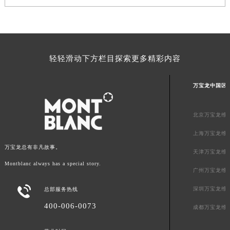
澳门特别行政区风顺堂区南湾大马路万宝龙售后服务中心（需提前预约）
澳门特别行政区花地玛堂区关闸广场万宝龙售后服务中心（需提前预约）
澳门特别行政区花王堂区大三巴商圈万宝龙售后服务中心（需提前预约）
澳门特别行政区嘉模堂区官也街万宝龙售后服务中心（需提前预约）
轻轻滑动下方栏目探索更多精彩内容
澳门省路氹城市金光大道万宝龙售后服务中心（需提前预约）
澳门特别行政区望德堂区塔石广场万宝龙售后服务中心（需提前预约）
万宝龙中国区
福建省福州市鼓楼区五四路128-1号恒力城写字楼15层03室万宝龙售后服务中心（需提前预约）
福建省厦门市思明区湖滨东路95号万象城华润大厦B座11层1104室万宝龙售后服务中心（需提前预约）
北京万宝龙维
广东省潮州市潮安区新风路与潮汕路交汇处万宝龙售后服务中心（需提前预约）
上海万宝龙维
广东省广州市天河区天河路230号万菱汇国际中心A塔7层704室万宝龙售后服务中心（需提前预约）
万宝龙总有非凡故事。
天津万宝龙维
广东省广州市越秀区环市东路371-375号世界贸易中心大厦南塔15层1507室万宝龙售后服务中心（需提前预约）
Montblanc always has a special story.
广东省河源市源城区越王大道万宝龙售后服务中心（需提前预约）
广州万宝龙维
广东省惠州市惠城区江北文昌一路7号华贸大厦1座30层3005室万宝龙售后服务中心（需提前预约）

深圳万宝龙维
总部服务热线
广东省江门市蓬江区广场西路万宝龙售后服务中心（需提前预约）
400-006-0073
成都万宝龙维
广东省揭阳市榕城进贤门步行街万宝龙售后服务中心（需提前预约）
广东省茂名市电白区水东街道迎宾大道万宝龙售后服务中心（需提前预约）