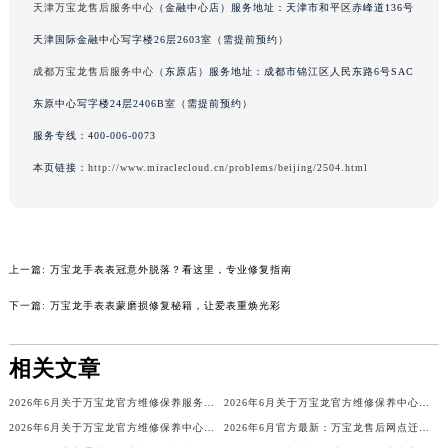
天津万宝龙售后服务中心
（金融中心店）服务地址：天津市和平区赤峰道136号
辽宁省铁岭市银州区南马路万宝龙售后服务中心（需提前预约）
天津国际金融中心写字楼26层2603室（需提前预约）
辽宁省营口市站前区市府路与渤海大街交叉口万宝龙售后服务中心（需提前预约）
成都万宝龙售后服务中心
（东原店）服务地址：成都市锦江区人民东路6号SAC
辽宁省沈阳市沈河区中街路137号亨得利名表维修授权店1楼万宝龙售后服务中心（需提前预约）
辽宁省沈阳市沈河区中街路83号亨得利名表维修授权店1楼万宝龙售后服务中心（需提前预约）
东原中心写字楼24层2406B室（需提前预约）
北京市朝阳区建国门外大街甲6号华熙国际中心D座11层1102室万宝龙售后服务中心（北京总部）（需提前预约）
服务专线：
400-006-0073
北京市东城区东长安街1号王府井东方广场W3座6层602室万宝龙售后服务中心（需提前预约）
本页链接：
http://www.miraclecloud.cn/problems/beijing/2504.html
河北省保定市竞秀区朝阳北大街北国先天下万宝龙售后服务中心（需提前预约）
内蒙古自治区阿拉善盟市左旗土尔扈特大街万宝龙售后服务中心（需提前预约）
内蒙古自治区巴彦淖尔市临河区新华街万宝龙售后服务中心（需提前预约）
上一篇:
万宝龙手表表冠意外脱落？看这里，专业修复指南
内蒙古自治区包头市青山区幸福路甲3号王府井百货名表维修万宝龙售后服务中心（需提前预约）
内蒙古自治区赤峰市红山区哈达街万宝龙售后服务中心（需提前预约）
下一篇:
万宝龙手表表蒙磨损修复秘籍，让爱表重焕光彩
内蒙古自治区鄂尔多斯市东胜区伊金霍洛街万宝龙售后服务中心（需提前预约）
内蒙古自治区呼伦贝尔市海拉尔区中央街万宝龙售后服务中心（需提前预约）
相关文章
内蒙古自治区通辽市科尔沁区明仁大街万宝龙售后服务中心（需提前预约）
2026年6月关于万宝龙官方维修保养服务中心搬迁及新增的正式文件全文内容
2026年6月关于万宝龙官方维修保养中心网点搬迁新增的正式文件内容全面公开
内蒙古自治区乌海市海勃湾区人民南路万宝龙售后服务中心（需提前预约）
2026年6月关于万宝龙官方维修保养中心网点搬迁新增的正式文件内容
2026年6月官方最新：万宝龙售后网点迁址与新设全览
内蒙古自治区乌兰察布市集宁区恩和大街万宝龙售后服务中心（需提前预约）