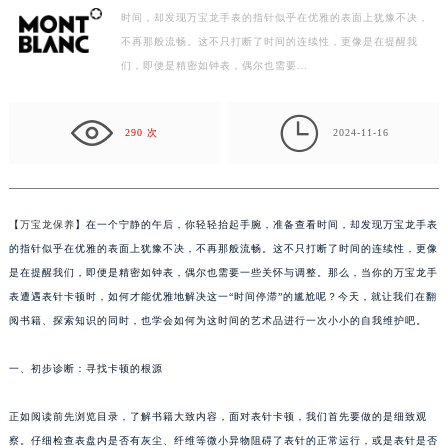
时间，却发现万宝龙手表的指针似乎在优雅的表面上犹豫不决，
徐州市鼓楼区淮海东路29号苏宁广场IFC国际金融中心写字楼35层3508室（需提前预约）
不再那般流畅。这不只打断了时间的连续性，更像是在提醒我
扬州市邗江区国展路29号星耀天地写字楼1号楼18层1803室（需提前预约）
们，即便是精密如钟表，偶尔也需要…
盐城市盐都区世纪大道5号盐城金融城写字楼1号楼16层1604室（需提前预约）
泰州市海陵区永定东路399号置地商务中心东塔写字楼（华润万象城）17层1706室（需提前预约）

宁波市江北区大闸南路500号来福士广场办公楼20层2009室（需提前预约）
290 次
2024-11-16
杭州市上城区钱江路1366号华润大厦写字楼A座5层503-5室（需提前预约）
金华市金东区东市南街777号金华万达广场写字楼4号楼22层2209室（需提前预约）
绍兴市越城区胜利东路379号世茂天际中心写字楼8层805室（需提前预约）
【
万宝龙保养
】在一个宁静的午后，你轻轻抬起手腕，准备查看时间，却发现万宝龙手表
嘉兴市南湖区广益路705号嘉兴世界贸易中心写字楼A座13层1304室（需提前预约）
的指针似乎在优雅的表面上犹豫不决，不再那般流畅。这不只打断了时间的连续性，更像
南昌市红谷滩新区红谷中大道998号绿地双子塔（中央广场）A1座办公楼14层07室（需提前预约）
是在提醒我们，即便是精密如钟表，偶尔也需要一些关怀与调整。那么，当你的万宝龙手
表遭遇表针卡顿时，如何才能优雅地解决这一“时间停滞”的尴尬呢？今天，就让我们在翻
济南市历下区经十路11111号华润中心写字楼（万象城）15层1508室（需提前预约）
阅书籍、探索知识的同时，也学会如何为这时间的艺术品进行一次小小的自我维护吧。
广州市天河区天河路230号万菱汇国际中心写字楼A塔7层704室（需提前预约）
广州市越秀区环市东路371-375号世界贸易中心大厦南塔写字楼15层07室（需提前预约）
一、初步诊断：寻找卡顿的根源
深圳市罗湖区深南东路5001号华润大厦写字楼17层1701室（需提前预约）
惠州市惠城区江北文昌一路7号华贸大厦写字楼1座30层05室（需提前预约）
正如阅读前先浏览目录，了解书籍大致内容，面对表针卡顿，我们首先要做的是细致观
厦门市思明区湖滨东路95号华润大厦写字楼B座11层1104室（需提前预约）
察。仔细检查表盘内是否有灰尘、纤维等微小异物阻碍了表针的正常运行，或是表针是否