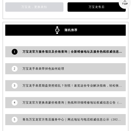

山东省威海市环翠区新威海路89号振华商厦一楼名表维修万宝龙售后服务中心（需提前预约）
万宝龙，更换表扣
万宝龙售后
山东省潍坊市奎文区东风东街万宝龙售后服务中心（需提前预约）
山东省枣庄市滕州市北辛路与善国路交叉口万宝龙售后服务中心（需提前预约）
随机推荐
山东省淄博市张店区金晶大道万宝龙售后服务中心（需提前预约）
上海市黄浦区南京东路299号宏伊国际广场写字楼8层806室万宝龙售后服务中心（需提前预约）
上海市徐汇区虹桥路3号港汇中心2座37层3705室万宝龙售后服务中心（需提前预约）
1
万宝龙官方服务项目及价格查询｜全新维修地址及服务热线权威信息通知（2026年7月最新）
浙江省杭州市上城区钱江路1366号华润大厦A座5层503-5室万宝龙售后服务中心（需提前预约）
浙江省湖州市吴兴区劳动路万宝龙售后服务中心（需提前预约）
2
万宝龙手表表带掉色如何处理
浙江省嘉兴市南湖区广益路705号嘉兴世界贸易中心A座13层1304室万宝龙售后服务中心（需提前预约）
浙江省金华市金东区东市南街777号金华万达广场4号楼22楼2209室万宝龙售后服务中心（需提前预约）
3
万宝龙手表星期盘突然错乱？别慌！速览这份专业解决指南，轻松恢复精准风采
浙江省丽水市莲都区解放街万宝龙售后服务中心（需提前预约）
浙江省宁波市江北区大闸南路500号来福士广场办公楼20层2009室万宝龙售后服务中心（需提前预约）
4
万宝龙官方更换表蒙价格查询｜热线和详细维修地址权威信息公告（2026年6月最新）
浙江省衢州市柯城区上街万宝龙售后服务中心（需提前预约）
浙江省绍兴市越城区胜利东路379号世茂天际中心写字楼8层805室万宝龙售后服务中心（需提前预约）
5
青岛万宝龙官方售后服务中心｜网点地址与电话权威信息公示（2026年6月最新）
浙江省舟山市定海区解放东路万宝龙售后服务中心（需提前预约）
澳门特别行政区大堂区议事亭前地（新马路）万宝龙售后服务中心（需提前预约）