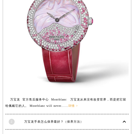
福建省莆田市城厢区霞林街道荔华东大道万宝龙售后服务中心（需提前预约）
福建省三明市三元区东乾二路万宝龙售后服务中心（需提前预约）
福建省漳州市龙文区步港路万宝龙售后服务中心（需提前预约）
江苏省常州市新北区龙锦路1590号现代传媒中心5号楼10层1008室万宝龙售后服务中心（需提前预约）
江苏省淮安市清江浦区淮海北路万宝龙售后服务中心（需提前预约）
江苏省连云港市海州区通灌北路万宝龙售后服务中心（需提前预约）
江苏省南京市秦淮区中山南路1号南京中心22层22-C1-C3室万宝龙售后服务中心（需提前预约）
江苏省宿迁市宿城区西湖路万宝龙售后服务中心（需提前预约）
江苏省泰州市海陵区永定东路399号置地商务中心东塔（华润万象城）17层1706室万宝龙售后服务中心（需提前预约）
江苏省徐州市鼓楼区淮海东路29号苏宁广场IFC国际金融中心35层3508室万宝龙售后服务中心（需提前预约）
江苏省盐城市盐都区世纪大道5号盐城金融城写字楼1号楼16层1604室万宝龙售后服务中心（需提前预约）
江苏省扬州市邗江区国展路29号星耀天地写字楼1号楼18层1803室万宝龙售后服务中心（需提前预约）
万宝龙 官方售后服务中心 Montblanc 万宝龙从来没有改变世界，而是把它留
给佩戴它的人。 Montblanc will never......
详情 >
江苏省镇江市京口区中山东路万宝龙售后服务中心（需提前预约）
江西省抚州市临川区赣东大道万宝龙售后服务中心（需提前预约）
2
万宝龙手表怎么保养最好？（保养方法）
江西省赣州市章贡区文清路万宝龙售后服务中心（需提前预约）
江西省吉安市吉州区井冈山大道万宝龙售后服务中心（需提前预约）