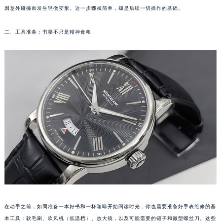
因意外碰撞而发生轻微变形。这一步骤虽简单，却是后续一切操作的基础。
福州市鼓楼区五四路128-1号恒力城写字楼15层03室（需提前预约）
成都市锦江区人民东路6号SAC东原中心写字楼24层2406B室（需提前预约）
二、工具准备：书籍不只是精神食粮
重庆市江北区观音桥步行街2号融恒时代广场写字楼9层902室（需提前预约）
长沙市芙蓉区定王台街道建湘路393号世茂环球金融中心写字楼（芙蓉广场）10层13室（需提前预约）
郑州市二七区铭功路10号华润大厦写字楼29层2905室（需提前预约）
太原市迎泽区解放路15号亨得利名表服务中心（品牌授权店）3层整层（需提前预约）
沈阳市沈河区中街路137号亨得利名表服务中心（品牌授权店）1层整层（需提前预约）
沈阳市沈河区中街路83号亨得利名表服务中心（品牌授权店）1层整层（需提前预约）
乌鲁木齐市天山区红山路26号时代广场（CCMALL）C座17层17-B（需提前预约）
温州市鹿城区锦绣路1067号置信广场10层1015室（需提前预约）
哈尔滨市道里区友谊西路600号富力中心T2座写字楼29层03室（需提前预约）
大连市中山区人民路15号国际金融大厦7层G室（需提前预约）
佛山市禅城区季华五路57号万科金融中心C座12层1205室（需提前预约）
东莞市东城街道鸿福东路1号民盈国贸中心T1写字楼9层907室（需提前预约）
无锡市梁溪区人民中路139号恒隆广场写字楼1座11层1104室（需提前预约）
在动手之前，如同准备一本好书和一杯咖啡开始阅读时光，你也需要准备好手表维修的基
南通市崇川区工农路57号圆融广场写字楼16层1603室（需提前预约）
本工具：软毛刷、吹风机（低温档）、放大镜，以及可能需要的镊子和微型螺丝刀。这些