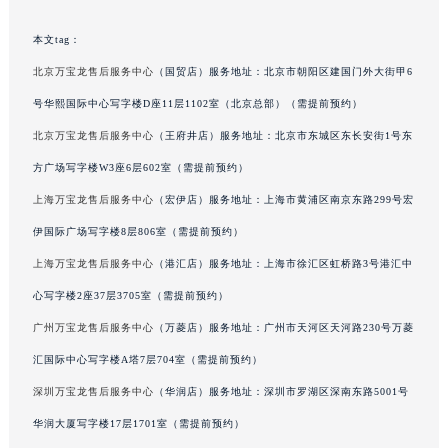
吉林省辽源市龙山区人民大街万宝龙售后服务中心（需提前预约）
本文tag：
吉林省梅河口市新华街道梅河大街万宝龙售后服务中心（需提前预约）
北京万宝龙售后服务中心
（国贸店）服务地址：北京市朝阳区建国门外大街甲6
吉林省四平市铁东区紫气大路与南九经街交汇处万宝龙售后服务中心（需提前预约）
吉林省松原市宁江区五环大街万宝龙售后服务中心（需提前预约）
号华熙国际中心写字楼D座11层1102室（北京总部）（需提前预约）
吉林省通化市东昌区环通乡江南大街万宝龙售后服务中心（需提前预约）
北京万宝龙售后服务中心
（王府井店）服务地址：北京市东城区东长安街1号东
吉林省延边市延吉市解放路万宝龙售后服务中心（需提前预约）
方广场写字楼W3座6层602室（需提前预约）
辽宁省鞍山市铁东区站前街万宝龙售后服务中心（需提前预约）
上海万宝龙售后服务中心
（宏伊店）服务地址：上海市黄浦区南京东路299号宏
辽宁省本溪市平山区胜利路万宝龙售后服务中心（需提前预约）
伊国际广场写字楼8层806室（需提前预约）
辽宁省朝阳市双塔区新华路万宝龙售后服务中心（需提前预约）
上海万宝龙售后服务中心
（港汇店）服务地址：上海市徐汇区虹桥路3号港汇中
辽宁省丹东市振兴区七经街万宝龙售后服务中心（需提前预约）
心写字楼2座37层3705室（需提前预约）
辽宁省抚顺市新抚区东一路万宝龙售后服务中心（需提前预约）
辽宁省阜新市海州区解放大街万宝龙售后服务中心（需提前预约）
广州万宝龙售后服务中心
（万菱店）服务地址：广州市天河区天河路230号万菱
辽宁省葫芦岛市连山区中央路万宝龙售后服务中心（需提前预约）
汇国际中心写字楼A塔7层704室（需提前预约）
辽宁省锦州市古塔区中央大街万宝龙售后服务中心（需提前预约）
深圳万宝龙售后服务中心
（华润店）服务地址：深圳市罗湖区深南东路5001号
辽宁省辽阳市白塔区新运大街万宝龙售后服务中心（需提前预约）
华润大厦写字楼17层1701室（需提前预约）
辽宁省盘锦市兴隆台区石油大街万宝龙售后服务中心（需提前预约）