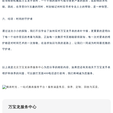
处理精密机械如万宝龙手表时，一个不慎的操作可能导致更严重的损坏，或影响防水性
甘肃省兰州市七里河区西津西路16号兰州中心写字楼21层2102室（需提前预约）
能。因此，在享受DIY乐趣的同时，时刻铭记何时应寻求专业人士的帮助，是一种智慧。
重庆市解放碑渝中区民权路28号英利国际金融中心写字楼20层01室（需提前预约）
黑龙江省大庆市萨尔图区会战大街万宝龙售后服务中心（需提前预约）
六、结语：时间的守护者
黑龙江省鹤岗市向阳区红军路万宝龙售后服务中心（需提前预约）
通过这次小小的探险，我们不仅学会了如何应对万宝龙手表的表针卡顿，更重要的是明白
黑龙江省黑河市爱辉区中央街万宝龙售后服务中心（需提前预约）
了每一个动作背后的考量与风险。正如每一次翻开书页都能获得新知，每一次对爱表的维
黑龙江省鸡西市鸡冠区红军路万宝龙售后服务中心（需提前预约）
护都是对时间艺术的一次致敬。在追求知识与美的道路上，让我们一同成为时间最优雅的
黑龙江省佳木斯市向阳区长安路万宝龙售后服务中心（需提前预约）
守护者。
黑龙江省牡丹江市东安区太平路万宝龙售后服务中心（需提前预约）
黑龙江省七台河市桃山区大同街万宝龙售后服务中心（需提前预约）
以上就是
北京万宝龙保养服务中心
为您分享的精彩内容。如果您还有其他关于万宝龙手表
黑龙江省齐齐哈尔市龙沙区龙华路万宝龙售后服务中心（需提前预约）
维护和保养的问题，可以拨打页面400电话进行咨询，我们将竭诚为您服务。
黑龙江省双鸭山市尖山区新兴大街万宝龙售后服务中心（需提前预约）
黑龙江省绥化市北林区新华街与康庄路交叉口万宝龙售后服务中心（需提前预约）
黑龙江省伊春市伊美区通河路万宝龙售后服务中心（需提前预约）
吉林省白城市洮北区明仁南街万宝龙售后服务中心（需提前预约）
吉林省白山市浑江区浑江大街万宝龙售后服务中心（需提前预约）
万宝龙服务中心
吉林省吉林市船营区河南街万宝龙售后服务中心（需提前预约）