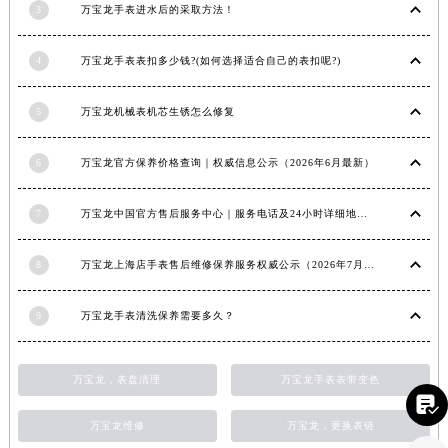
3
万宝龙手表进水后的采取方法！
江西省景德镇市珠山区珠山中路万宝龙售后服务中心（需提前预约）
江西省九江市浔阳区浔阳路万宝龙售后服务中心（需提前预约）
4
万宝龙手表表扣多少钱?(如何选择适合自己的表扣呢?)
江西省南昌市红谷滩新区红谷中大道998号绿地双子塔（中央广场）A1座办公楼14层1407室万宝龙售后服务中心（需提前预约）
江西省萍乡市安源区萍安北大道与康庄路交叉口万宝龙售后服务中心（需提前预约）
5
万宝龙机械表机芯生锈怎么修复
江西省上饶市信州区滨江西路万宝龙售后服务中心（需提前预约）
江西省新余市渝水区北湖西路万宝龙售后服务中心（需提前预约）
6
万宝龙官方保养价格查询｜权威信息公示（2026年6月最新）
江西省宜春市袁州区中山中路万宝龙售后服务中心（需提前预约）
7
万宝龙中国官方售后服务中心｜服务电话及24小时详细地址权威信息通知（2026年7月最新）
江西省鹰潭市月湖区胜利东路万宝龙售后服务中心（需提前预约）
山东省德州市德城区东风中路万宝龙售后服务中心（需提前预约）
8
万宝龙上海店手表售后维修保养服务权威公示（2026年7月最新）
山东省东营市东营区济南路万宝龙售后服务中心（需提前预约）
山东省济南市历下区经十路11111号华润中心写字楼（万象城）15层1508室万宝龙售后服务中心（需提前预约）
9
万宝龙手表清洗保养需要多久？
山东省济宁市任城区太白楼路万宝龙售后服务中心（需提前预约）
山东省莱芜市文化南路8号银座商城名表维修一楼名表维修万宝龙售后服务中心（需提前预约）
万宝龙，表盘清理
万宝龙手表表带变色
山东省临沂市兰山区解放路万宝龙售后服务中心（需提前预约）

山东省日照市东港区烟台路万宝龙售后服务中心（需提前预约）
万宝龙维修
万宝龙，更换表链
山东省泰安市泰山区财源街道泰山大街万宝龙售后服务中心（需提前预约）