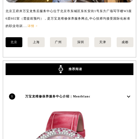
安徽省亳州市谯城区魏武大道万宝龙售后服务中心（需提前预约）
北京王府井万宝龙售后服务中心位于北京市东城区东长安街1号东方广场写字楼W3座
上
安徽省池州市贵池区长江路万宝龙售后服务中心（需提前预约）
6层602室（需提前预约），是万宝龙维修保养服务网点,中心技师均接受国际化标准
8
安徽省滁州市琅琊区南谯北路万宝龙售后服务中心（需提前预约）
的职业培训....
详情 >
业培
安徽省阜阳市颍州区颍州北路万宝龙售后服务中心（需提前预约）
安徽省淮北市相山区淮海路万宝龙售后服务中心（需提前预约）
北京
上海
广州
深圳
天津
成都
安徽省淮南市田家庵区国庆中路万宝龙售后服务中心（需提前预约）
安徽省黄山市屯溪区黄山西路万宝龙售后服务中心（需提前预约）
安徽省六安市金安区解放中路万宝龙售后服务中心（需提前预约）
推荐阅读
安徽省马鞍山市雨山区湖南西路万宝龙售后服务中心（需提前预约）
安徽省宿州市埇桥区人民中路万宝龙售后服务中心（需提前预约）
安徽省铜陵市铜官区石城大道万宝龙售后服务中心（需提前预约）
1
万宝龙维修保养服务中心介绍 | Montblanc
安徽省芜湖市镜湖区中山路步行街万宝龙售后服务中心（需提前预约）
安徽省宣城市宣州区叠嶂西路万宝龙售后服务中心（需提前预约）
福建省龙岩市新罗区九一南路万宝龙售后服务中心（需提前预约）
福建省南平市建阳区人民西路万宝龙售后服务中心（需提前预约）
福建省宁德市蕉城区天湖东路万宝龙售后服务中心（需提前预约）