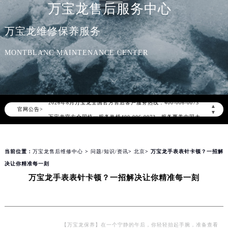
万宝龙售后服务中心
万宝龙维修保养服务
MONTBLANC MAINTENANCE CENTER
2026年8月万宝龙中国区售后服务网络优化升级公告
2026年8月万宝龙全国官方售后客户服务热线：400-006-0073
▲
官网公告>
万宝龙官方全国统一服务热线400-006-0073，服务覆盖中国大陆、香港、澳门、台湾全部区域（非大陆需加拨“+86”）
▼
2026年8月万宝龙售后服务中心最新网点地址：
北京市朝阳区建国门外大街甲6号华熙国际中心写字楼D座11层1102室（北京总部）（需提前预约）
当前位置：
万宝龙售后维修中心
>
问题/知识/资讯
>
北京
> 万宝龙手表表针卡顿？一招解
北京市东城区东长安街1号东方广场写字楼W3座6层602室（需提前预约）
决让你精准每一刻
天津市和平区赤峰道136号天津国际金融中心写字楼26层2603室（需提前预约）
万宝龙手表表针卡顿？一招解决让你精准每一刻
上海市徐汇区虹桥路3号港汇中心写字楼2座37层3705室（需提前预约）
上海市黄浦区南京东路299号宏伊国际广场写字楼8层806室（需提前预约）
南京市秦淮区中山南路1号（新街口）南京中心写字楼22层C1-1室（需提前预约）
常州市新北区龙锦路1590号现代传媒中心写字楼5号楼10层1008室（需提前预约）
【万宝龙保养】在一个宁静的午后，你轻轻抬起手腕，准备查看