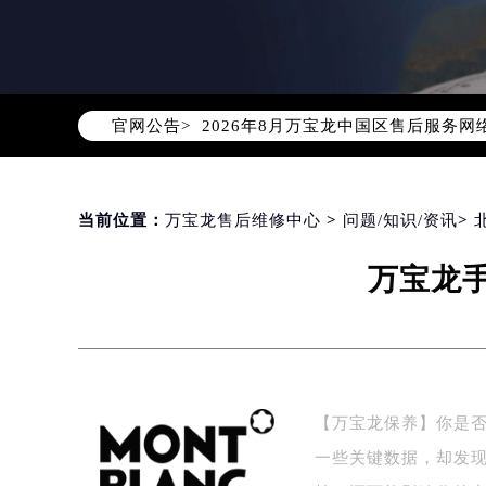
2026年8月万宝龙中国区售后服务
官网公告>
2026年8月万宝龙全国官方售后客户服务热
万宝龙官方全国统一服务热线400-0
2026年8月万宝龙售后服务中心最新
北京市朝阳区建国门外大街甲6号华熙
当前位置：
万宝龙售后维修中心
>
问题/知识/资讯
>
北京市东城区东长安街1号东方广场写
万宝龙
天津市和平区赤峰道136号天津国际金
上海市徐汇区虹桥路3号港汇中心写字楼
上海市黄浦区南京东路299号宏伊国
南京市秦淮区中山南路1号（新街口）
常州市新北区龙锦路1590号现代传媒
【万宝龙保养】你是
徐州市鼓楼区淮海东路29号苏宁广场I