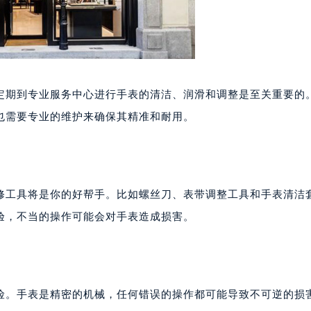
大厦38层09室（需提前预约）
楼1224室（需提前预约）
大厦B座12楼03室（需提前预约）
心写字楼A座7楼709室（需提前预约）
2层04室（需提前预约）
心A座907室（需提前预约）
定期到专业服务中心进行手表的清洁、润滑和调整是至关重要的
A座(旺进大厦)18层09室（需提前预约）
也需要专业的维护来确保其精准和耐用。
国际金融中心14楼14D（需提前预约）
广场写字楼10层06室（需提前预约）
心写字楼B座13层07室（需提前预约）
安国际中心E座6楼10室（需提前预约）
修工具将是你的好帮手。比如螺丝刀、表带调整工具和手表清洁
B座17层1707室（需提前预约）
验，不当的操作可能会对手表造成损害。
写字楼A座10层1002室（需提前预约）
心东1幢20楼2002室（需提前预约）
街70号华润万象城写字楼（鄂尔多斯大厦）23层2326室（需
州中心写字楼21层2102室（需提前预约）