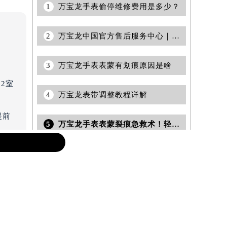
1
万宝龙手表偷停维修费用是多少？
2
万宝龙中国官方售后服务中心｜最新电话和详细维修地址权威信息声明（2026年6月最新）
3
万宝龙手表表蒙有划痕原因是啥
2室
4
万宝龙表带调整教程详解
提前
5
万宝龙手表表蒙裂痕急救术！轻松修复尊贵时光
提前
预