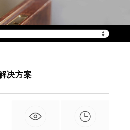
▲
▼
需加拨“+86”）
解决方案

示