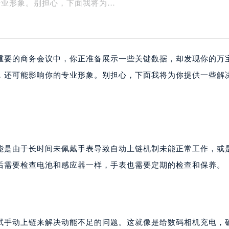
现你的万宝龙手表的动能储备不足，指针停滞不前？这不仅令人
楼1号楼18层1803室（需提前预约）
字楼1号楼16层1604室（需提前预约）
专业形象。别担心，下面我将为…
务中心东塔写字楼（华润万象城）17层1706室（需提前预约）
场办公楼20层2009室（需提前预约）
写字楼A座5层503-5室（需提前预约）
重要的商务会议中，你正准备展示一些关键数据，却发现你的万
广场写字楼4号楼22层2209室（需提前预约）
际中心写字楼8层805室（需提前预约）
，还可能影响你的专业形象。别担心，下面我将为你提供一些解
易中心写字楼A座13层1304室（需提前预约）
绿地双子塔（中央广场）A1座办公楼14层07室（需提前预约）
心写字楼（万象城）15层1508室（需提前预约）
际中心写字楼A塔7层704室（需提前预约）
世界贸易中心大厦南塔写字楼15层07室（需提前预约）
能是由于长时间未佩戴手表导致自动上链机制未能正常工作，或
厦写字楼17层1701室（需提前预约）
后需要检查电池和感应器一样，手表也需要定期的检查和保养。
厦写字楼1座30层05室（需提前预约）
字楼B座11层1104室（需提前预约）
写字楼15层03室（需提前预约）