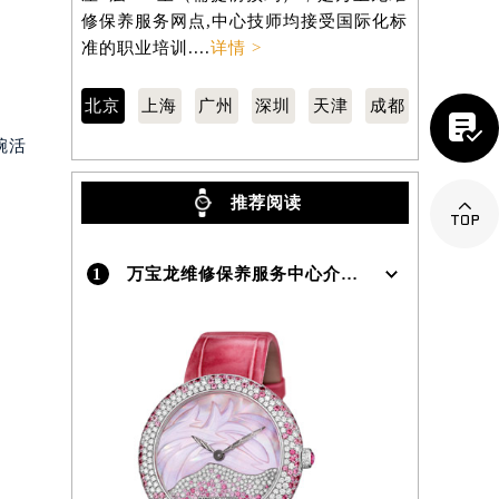
市东城区东长安街1号东方广场写字楼W3
区南京东路
确保设
座6层602室（需提前预约），是万宝龙维
806室（
修保养服务网点,中心技师均接受国际化标
养服务网点
）
准的职业培训....
详情 >
职业培训...

北京
上海
广州
深圳
天津
成都
腕活

推荐阅读
1
万宝龙维修保养服务中心介绍 | Montblanc