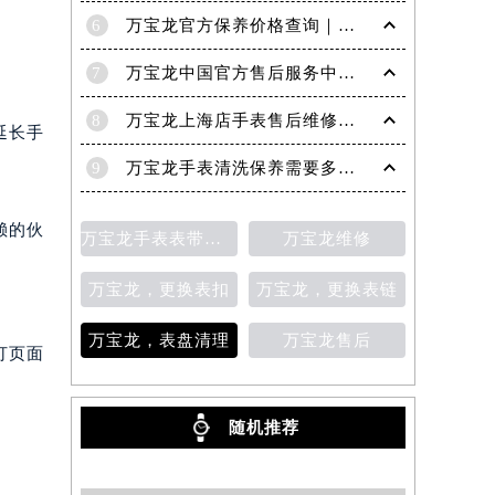
害。如
5
万宝龙机械表机芯生锈怎么修复
6
万宝龙官方保养价格查询｜权威信息公示（2026年6月最新）
7
万宝龙中国官方售后服务中心｜服务电话及24小时详细地址权威信息通知（2026年7月最新）
8
万宝龙上海店手表售后维修保养服务权威公示（2026年7月最新）
延长手
9
万宝龙手表清洗保养需要多久？
赖的伙
万宝龙手表表带变色
万宝龙维修
万宝龙，更换表扣
万宝龙，更换表链
万宝龙，表盘清理
万宝龙售后
打页面
随机推荐