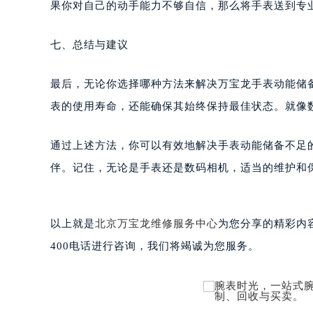
在尝试自行解决问题之前，请务必了解可能存在的风
重庆市解放碑渝中区民权路28号英利
黑龙江省大庆市萨尔图区会战大街万
果你对自己的动手能力不够自信，那么将手表送到专
黑龙江省鹤岗市向阳区红军路万宝龙
黑龙江省黑河市爱辉区中央街万宝龙
七、总结与建议
黑龙江省鸡西市鸡冠区红军路万宝龙
黑龙江省佳木斯市向阳区长安路万宝
最后，无论你选择哪种方法来解决万宝龙手表动能储
黑龙江省牡丹江市东安区太平路万宝
表的使用寿命，还能确保其始终保持最佳状态。就像
黑龙江省七台河市桃山区大同街万宝
黑龙江省齐齐哈尔市龙沙区龙华路万
通过上述方法，你可以有效地解决手表动能储备不足
黑龙江省双鸭山市尖山区新兴大街万
伴。记住，无论是手表还是数码相机，适当的维护和
黑龙江省绥化市北林区新华街与康庄
黑龙江省伊春市伊美区通河路万宝龙
吉林省白城市洮北区明仁南街万宝龙
以上就是
北京万宝龙维修服务中心
为您分享的精彩内
吉林省白山市浑江区浑江大街万宝龙
400电话进行咨询，我们将竭诚为您服务。
吉林省吉林市船营区河南街万宝龙售
吉林省辽源市龙山区人民大街万宝龙