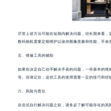
武汉市江汉区解放大道686号世界贸易
南宁市青秀区金湖路59号地王大厦12
合肥市蜀山区潜山路111号万象城华润
泉州市丰泽区宝洲路729号浦西万达中
青岛市南区山东路6号华润大厦B座2
烟台市芝罘区胜利路139号万达金融中
尽管上述方法可能在短期内解决问题，但长期来看，
长春市朝阳区西安大路727号中银大厦
数码相机需要定期维护以保持图像质量和性能，手表
贵阳市南明区都司高架桥路33号亨特
昆明市盘龙区北京路928号同德昆明
五、维修工具的辅助
石家庄市长安区中山东路39号勒泰中
西安市碑林区南关正街88号华侨城长
如果你决定自己动手解决手表的问题，一些基本的维
海口市龙华区金贸东路5号海口华润大厦
等。但请记住，这些工具的使用需要一定的技巧和经
唐山市路南区新华东道100号万达广场
台州市椒江区东海大道1800号腾达中
六、风险与责任
内蒙古自治区呼和浩特市玉泉区大学西
甘肃省兰州市七里河区西津西路16号兰