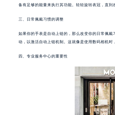
成都市锦江区人民东路6号SAC东原中
对于那些拥有手动上链功能的万宝龙手表，你可以尝
重庆市江北区观音桥步行街2号融恒时
备有足够的能量来执行其功能。轻轻旋转表冠，直到
长沙市芙蓉区定王台街道建湘路393
郑州市二七区铭功路10号华润大厦写字
三、日常佩戴习惯的调整
太原市迎泽区解放路15号亨得利名
沈阳市沈河区中街路137号亨得利名
如果你的手表是自动上链的，那么改变你的日常佩戴
沈阳市沈河区中街路83号亨得利名
动，以激活自动上链机制。这就像是使用数码相机时
乌鲁木齐市天山区红山路26号时代广场
温州市鹿城区锦绣路1067号置信广场
四、专业服务中心的重要性
哈尔滨市道里区友谊西路600号富力中
大连市中山区人民路15号国际金融大
佛山市禅城区季华五路57号万科金融中
东莞市东城街道鸿福东路1号民盈国贸
无锡市梁溪区人民中路139号恒隆广场
南通市崇川区工农路57号圆融广场写字
苏州市苏州工业园区星港街199号苏州