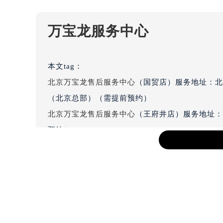
吉林省梅河口市新华街道梅河大街万
吉林省四平市铁东区紫气大路与南九
吉林省松原市宁江区五环大街万宝龙
万宝龙服务中心
吉林省通化市东昌区环通乡江南大街
吉林省延边市延吉市解放路万宝龙售
辽宁省鞍山市铁东区站前街万宝龙售
本文tag：
辽宁省本溪市平山区胜利路万宝龙售
北京万宝龙售后服务中心
（国贸店）服务地址：北
辽宁省朝阳市双塔区新华路万宝龙售
（北京总部）（需提前预约）
辽宁省丹东市振兴区七经街万宝龙售
辽宁省抚顺市新抚区东一路万宝龙售
北京万宝龙售后服务中心
（王府井店）服务地址：
辽宁省阜新市海州区解放大街万宝龙
预约）
辽宁省葫芦岛市连山区中央路万宝龙
上海万宝龙售后服务中心
（宏伊店）服务地址：上
辽宁省锦州市古塔区中央大街万宝龙
预约）
辽宁省辽阳市白塔区新运大街万宝龙
上海万宝龙售后服务中心
（港汇店）服务地址：上
辽宁省盘锦市兴隆台区石油大街万宝
约）
辽宁省铁岭市银州区南马路万宝龙售