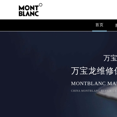
首页
万
万宝龙维修
MONTBLANC MA
CHINA MONTBLANC REPAIR CE