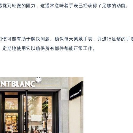
心写字楼24层2406B室（需提前预约）
试手动上链来解决动能不足的问题。这就像是给数码相机充电，
代广场写字楼9层902室（需提前预约）
感觉到轻微的阻力，这通常意味着手表已经获得了足够的动能。
号世茂环球金融中心写字楼（芙蓉广场）10层13室（需提前预约
楼29层2905室（需提前预约）
表服务中心（品牌授权店）3层整层（需提前预约）
表服务中心（品牌授权店）1层整层（需提前预约）
习惯可能有助于解决问题。确保每天佩戴手表，并进行足够的手
表服务中心（品牌授权店）1层整层（需提前预约）
，定期地使用它以确保所有部件都能正常工作。
（CCMALL）C座17层17-B（需提前预约）
10层1015室（需提前预约）
心T2座写字楼29层03室（需提前预约）
厦7层G室（需提前预约）
心C座12层1205室（需提前预约）
中心T1写字楼9层907室（需提前预约）
写字楼1座11层1104室（需提前预约）
楼16层1603室（需提前预约）
中心办公楼C座22层08室（需提前预约）