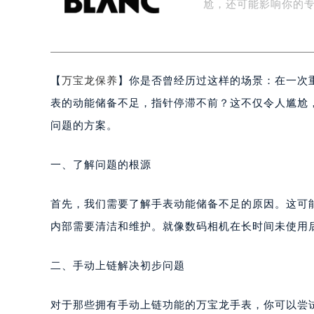
一些关键数据，却发
扬州市邗江区国展路29号星耀天地写字
盐城市盐都区世纪大道5号盐城金融城写
尬，还可能影响你的
泰州市海陵区永定东路399号置地商
宁波市江北区大闸南路500号来福士广
杭州市上城区钱江路1366号华润大厦
【
万宝龙保养
】你是否曾经历过这样的场景：在一次
金华市金东区东市南街777号金华万达
绍兴市越城区胜利东路379号世茂天
表的动能储备不足，指针停滞不前？这不仅令人尴尬
嘉兴市南湖区广益路705号嘉兴世界贸
问题的方案。
南昌市红谷滩新区红谷中大道998号
济南市历下区经十路11111号华润中
一、了解问题的根源
广州市天河区天河路230号万菱汇国
广州市越秀区环市东路371-375号
首先，我们需要了解手表动能储备不足的原因。这可
深圳市罗湖区深南东路5001号华润大
内部需要清洁和维护。就像数码相机在长时间未使用
惠州市惠城区江北文昌一路7号华贸大
厦门市思明区湖滨东路95号华润大厦写
二、手动上链解决初步问题
福州市鼓楼区五四路128-1号恒力城