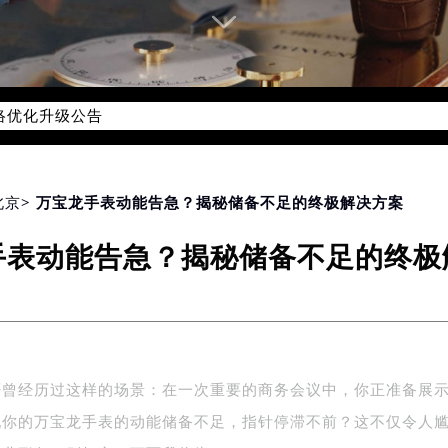
网络优化升级公告
线：400-006-0073
06-0073，服务覆盖中国大陆、香港、澳门、台湾全部区域（非大陆
网点地址：
国际中心写字楼D座11层1102室（北京总部）（需提前预约）
北京
> 万宝龙手表动能告急？揭秘储备不足的终极解决方案
字楼W3座6层602室（需提前预约）
手表动能告急？揭秘储备不足的终极
融中心写字楼26层2603室（需提前预约）
2座37层3705室（需提前预约）
际广场写字楼8层806室（需提前预约）
南京中心写字楼22层C1-1室（需提前预约）
中心写字楼5号楼10层1008室（需提前预约）
否曾经历过这样的场景：在一次重要的商务会议中，你正准备展
FC国际金融中心写字楼35层3508室（需提前预约）