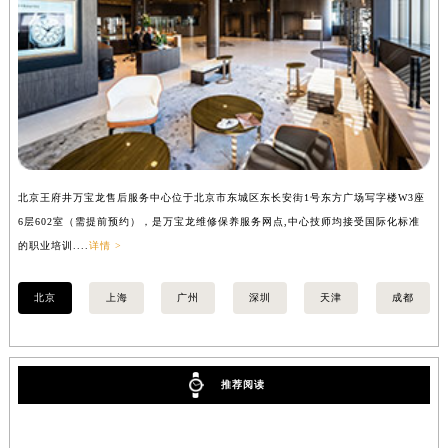
内蒙古自治区锡林郭勒盟市锡林浩特市光明街与额尔敦路交叉口万宝龙售后服务中心（需提前预约）
内蒙古自治区兴安盟市乌兰浩特市兴安大街万宝龙售后服务中心（需提前预约）
山西省大同市平城区迎宾街万宝龙售后服务中心（需提前预约）
山西省晋城市城区黄华街万宝龙售后服务中心（需提前预约）
山西省晋中市榆次区顺城街万宝龙售后服务中心（需提前预约）
山西省临汾市尧都区解放路万宝龙售后服务中心（需提前预约）
山西省吕梁市离石区永宁中路与建设街交叉口万宝龙售后服务中心（需提前预约）
北京王府井万宝龙售后服务中心位于北京市东城区东长安街1号东方广场写字楼W3座
上
山西省朔州市朔城区怡西路与鄯阳西街交汇处万宝龙售后服务中心（需提前预约）
6层602室（需提前预约），是万宝龙维修保养服务网点,中心技师均接受国际化标准
8
山西省忻州市忻府区和平东街与七一南路交叉口万宝龙售后服务中心（需提前预约）
的职业培训....
详情 >
业培
山西省阳泉市郊区平阳东街与新城大道交叉口万宝龙售后服务中心（需提前预约）
北京
上海
广州
深圳
天津
成都
山西省运城市盐湖区河东街万宝龙售后服务中心（需提前预约）
山西省长治市潞州区英雄中路万宝龙售后服务中心（需提前预约）
山西省太原市迎泽区迎泽街道解放路15号亨得利名表维修授权店3楼万宝龙售后服务中心（需提前预约）
天津市和平区赤峰道136号天津国际金融中心26层2603室万宝龙售后服务中心（需提前预约）
推荐阅读
安徽省安庆市迎江区人民路万宝龙售后服务中心（需提前预约）
安徽省蚌埠市蚌山区淮河路万宝龙售后服务中心（需提前预约）