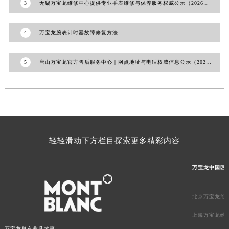
3
无锡万宝龙维修中心提供专业手表维修与保养服务权威公示（2026年7月最新）
山东省威海市环翠区新威海路89号振华商厦一楼名表维修万宝龙售后服务中心（需提前预约）
山东省潍坊市奎文区东风东街万宝龙售后服务中心（需提前预约）
4
万宝龙腕表计时器故障修复方法
山东省枣庄市滕州市北辛路与善国路交叉口万宝龙售后服务中心（需提前预约）
山东省淄博市张店区金晶大道万宝龙售后服务中心（需提前预约）
5
唐山万宝龙官方售后服务中心｜网点地址与电话权威信息公示（2026年6月最新）
上海市黄浦区南京东路299号宏伊国际广场写字楼8层806室万宝龙售后服务中心（需提前预约）
上海市徐汇区虹桥路3号港汇中心2座37层3705室万宝龙售后服务中心（需提前预约）
浙江省杭州市上城区钱江路1366号华润大厦A座5层503-5室万宝龙售后服务中心（需提前预约）
浙江省湖州市吴兴区劳动路万宝龙售后服务中心（需提前预约）
浙江省嘉兴市南湖区广益路705号嘉兴世界贸易中心A座13层1304室万宝龙售后服务中心（需提前预约）
浙江省金华市金东区东市南街777号金华万达广场4号楼22楼2209室万宝龙售后服务中心（需提前预约）
轻轻滑动下方栏目探索更多精彩内容
浙江省丽水市莲都区解放街万宝龙售后服务中心（需提前预约）
浙江省宁波市江北区大闸南路500号来福士广场办公楼20层2009室万宝龙售后服务中心（需提前预约）
万宝龙中国区
浙江省衢州市柯城区上街万宝龙售后服务中心（需提前预约）
浙江省绍兴市越城区胜利东路379号世茂天际中心写字楼8层805室万宝龙售后服务中心（需提前预约）
北京万宝龙维
浙江省舟山市定海区解放东路万宝龙售后服务中心（需提前预约）
上海万宝龙维
澳门特别行政区大堂区议事亭前地（新马路）万宝龙售后服务中心（需提前预约）
万宝龙总有非凡故事。