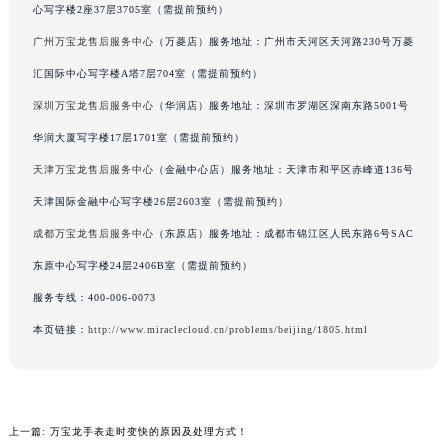
心写字楼2座37层3705室（需提前预约）
吉林省辽源市龙山区人民大街万宝龙售后服务中心（需提前预约）
广州万宝龙售后服务中心
（万菱店）服务地址：广州市天河区天河路230号万菱
吉林省梅河口市新华街道梅河大街万宝龙售后服务中心（需提前预约）
汇国际中心写字楼A塔7层704室（需提前预约）
吉林省四平市铁东区紫气大路与南九经街交汇处万宝龙售后服务中心（需提前预约）
吉林省松原市宁江区五环大街万宝龙售后服务中心（需提前预约）
深圳万宝龙售后服务中心
（华润店）服务地址：深圳市罗湖区深南东路5001号
吉林省通化市东昌区环通乡江南大街万宝龙售后服务中心（需提前预约）
华润大厦写字楼17层1701室（需提前预约）
吉林省延边市延吉市解放路万宝龙售后服务中心（需提前预约）
天津万宝龙售后服务中心
（金融中心店）服务地址：天津市和平区赤峰道136号
辽宁省鞍山市铁东区站前街万宝龙售后服务中心（需提前预约）
天津国际金融中心写字楼26层2603室（需提前预约）
辽宁省本溪市平山区胜利路万宝龙售后服务中心（需提前预约）
成都万宝龙售后服务中心
（东原店）服务地址：成都市锦江区人民东路6号SAC
辽宁省朝阳市双塔区新华路万宝龙售后服务中心（需提前预约）
东原中心写字楼24层2406B室（需提前预约）
辽宁省丹东市振兴区七经街万宝龙售后服务中心（需提前预约）
服务专线：
400-006-0073
辽宁省抚顺市新抚区东一路万宝龙售后服务中心（需提前预约）
辽宁省阜新市海州区解放大街万宝龙售后服务中心（需提前预约）
本页链接：
http://www.miraclecloud.cn/problems/beijing/1805.html
辽宁省葫芦岛市连山区中央路万宝龙售后服务中心（需提前预约）
辽宁省锦州市古塔区中央大街万宝龙售后服务中心（需提前预约）
辽宁省辽阳市白塔区新运大街万宝龙售后服务中心（需提前预约）
上一篇:
万宝龙手表走时变快的原因及处理方式！
辽宁省盘锦市兴隆台区石油大街万宝龙售后服务中心（需提前预约）