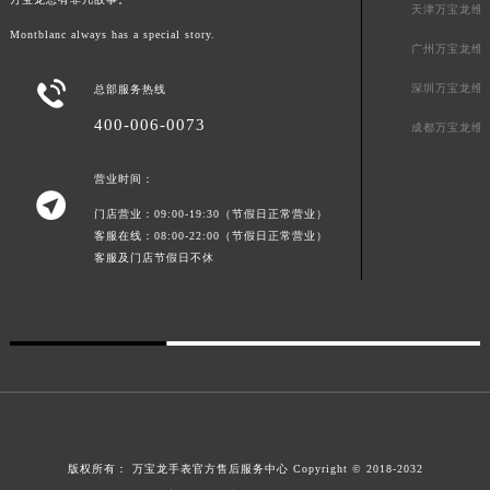
天津万宝龙维
澳门特别行政区风顺堂区南湾大马路万宝龙售后服务中心（需提前预约）
Montblanc always has a special story.
广州万宝龙维
澳门特别行政区花地玛堂区关闸广场万宝龙售后服务中心（需提前预约）
澳门特别行政区花王堂区大三巴商圈万宝龙售后服务中心（需提前预约）

深圳万宝龙维
总部服务热线
澳门特别行政区嘉模堂区官也街万宝龙售后服务中心（需提前预约）
400-006-0073
成都万宝龙维
澳门省路氹城市金光大道万宝龙售后服务中心（需提前预约）
澳门特别行政区望德堂区塔石广场万宝龙售后服务中心（需提前预约）
营业时间：

福建省福州市鼓楼区五四路128-1号恒力城写字楼15层03室万宝龙售后服务中心（需提前预约）
门店营业：09:00-19:30（节假日正常营业）
福建省厦门市思明区湖滨东路95号万象城华润大厦B座11层1104室万宝龙售后服务中心（需提前预约）
客服在线：08:00-22:00（节假日正常营业）
客服及门店节假日不休
广东省潮州市潮安区新风路与潮汕路交汇处万宝龙售后服务中心（需提前预约）
广东省广州市天河区天河路230号万菱汇国际中心A塔7层704室万宝龙售后服务中心（需提前预约）
广东省广州市越秀区环市东路371-375号世界贸易中心大厦南塔15层1507室万宝龙售后服务中心（需提前预约）
广东省河源市源城区越王大道万宝龙售后服务中心（需提前预约）
广东省惠州市惠城区江北文昌一路7号华贸大厦1座30层3005室万宝龙售后服务中心（需提前预约）
广东省江门市蓬江区广场西路万宝龙售后服务中心（需提前预约）
广东省揭阳市榕城进贤门步行街万宝龙售后服务中心（需提前预约）
版权所有：
万宝龙手表官方售后服务中心
Copyright © 2018-2032
广东省茂名市电白区水东街道迎宾大道万宝龙售后服务中心（需提前预约）