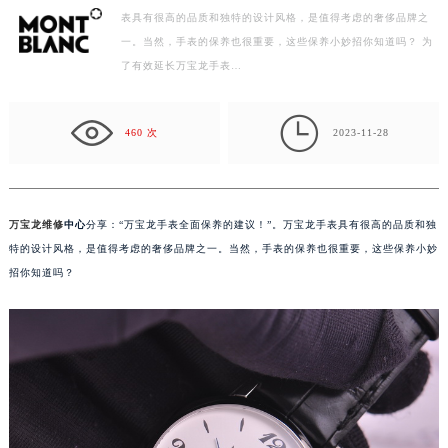
表具有很高的品质和独特的设计风格，是值得考虑的奢侈品牌之
徐州市鼓楼区淮海东路29号苏宁广场IFC国际金融中心写字楼35层3508室（需提前预约）
一。当然，手表的保养也很重要，这些保养小妙招你知道吗？ 为
扬州市邗江区国展路29号星耀天地写字楼1号楼18层1803室（需提前预约）
了有效延长万宝龙手表…
盐城市盐都区世纪大道5号盐城金融城写字楼1号楼16层1604室（需提前预约）
泰州市海陵区永定东路399号置地商务中心东塔写字楼（华润万象城）17层1706室（需提前预约）

宁波市江北区大闸南路500号来福士广场办公楼20层2009室（需提前预约）
460 次
2023-11-28
杭州市上城区钱江路1366号华润大厦写字楼A座5层503-5室（需提前预约）
金华市金东区东市南街777号金华万达广场写字楼4号楼22层2209室（需提前预约）
绍兴市越城区胜利东路379号世茂天际中心写字楼8层805室（需提前预约）
万宝龙维修
中心
分享：“万宝龙手表全面保养的建议！”。万宝龙手表具有很高的品质和独
嘉兴市南湖区广益路705号嘉兴世界贸易中心写字楼A座13层1304室（需提前预约）
特的设计风格，是值得考虑的奢侈品牌之一。当然，手表的保养也很重要，这些保养小妙
南昌市红谷滩新区红谷中大道998号绿地双子塔（中央广场）A1座办公楼14层07室（需提前预约）
招你知道吗？
济南市历下区经十路11111号华润中心写字楼（万象城）15层1508室（需提前预约）
广州市天河区天河路230号万菱汇国际中心写字楼A塔7层704室（需提前预约）
广州市越秀区环市东路371-375号世界贸易中心大厦南塔写字楼15层07室（需提前预约）
深圳市罗湖区深南东路5001号华润大厦写字楼17层1701室（需提前预约）
惠州市惠城区江北文昌一路7号华贸大厦写字楼1座30层05室（需提前预约）
厦门市思明区湖滨东路95号华润大厦写字楼B座11层1104室（需提前预约）