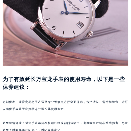
福州市鼓楼区五四路128-1号恒力城写字楼15层03室（需提前预约）
成都市锦江区人民东路6号SAC东原中心写字楼24层2406B室（需提前预约）
重庆市江北区观音桥步行街2号融恒时代广场写字楼9层902室（需提前预约）
长沙市芙蓉区定王台街道建湘路393号世茂环球金融中心写字楼（芙蓉广场）10层13室（需提前预约）
郑州市二七区铭功路10号华润大厦写字楼29层2905室（需提前预约）
太原市迎泽区解放路15号亨得利名表服务中心（品牌授权店）3层整层（需提前预约）
沈阳市沈河区中街路137号亨得利名表服务中心（品牌授权店）1层整层（需提前预约）
沈阳市沈河区中街路83号亨得利名表服务中心（品牌授权店）1层整层（需提前预约）
乌鲁木齐市天山区红山路26号时代广场（CCMALL）C座17层17-B（需提前预约）
为了有效延长万宝龙手表的使用寿命，以下是一些
温州市鹿城区锦绣路1067号置信广场10层1015室（需提前预约）
保养建议：
哈尔滨市道里区友谊西路600号富力中心T2座写字楼29层03室（需提前预约）
大连市中山区人民路15号国际金融大厦7层G室（需提前预约）
定期保养：建议定期将手表送至专业维修点进行全面保养，包括清洗、润滑和检查。这可
佛山市禅城区季华五路57号万科金融中心C座12层1205室（需提前预约）
以确保手表处于良好状态并延长其使用寿命。
东莞市东城街道鸿福东路1号民盈国贸中心T1写字楼9层907室（需提前预约）
无锡市梁溪区人民中路139号恒隆广场写字楼1座11层1104室（需提前预约）
避免极端环境：避免手表暴露在极端环境或剧烈震动中，这可能会对机芯造成损害。尽量
南通市崇川区工农路57号圆融广场写字楼16层1603室（需提前预约）
避免长时间暴露在阳光下，以防表镜老化。