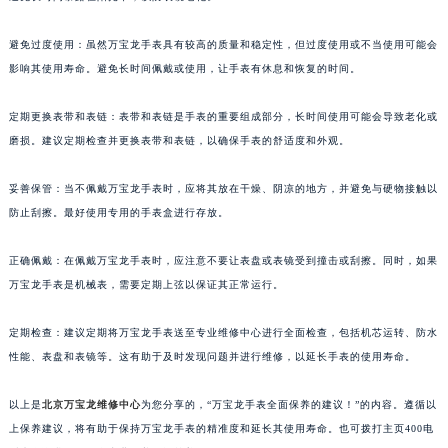
苏州市苏州工业园区星港街199号苏州中心办公楼C座22层08室（需提前预约）
避免过度使用：虽然万宝龙手表具有较高的质量和稳定性，但过度使用或不当使用可能会
武汉市江汉区解放大道686号世界贸易大厦38层09室（需提前预约）
影响其使用寿命。避免长时间佩戴或使用，让手表有休息和恢复的时间。
南宁市青秀区金湖路59号地王大厦12楼1224室（需提前预约）
合肥市蜀山区潜山路111号万象城华润大厦B座12楼03室（需提前预约）
定期更换表带和表链：表带和表链是手表的重要组成部分，长时间使用可能会导致老化或
泉州市丰泽区宝洲路729号浦西万达中心写字楼A座7楼709室（需提前预约）
磨损。建议定期检查并更换表带和表链，以确保手表的舒适度和外观。
青岛市南区山东路6号华润大厦B座22层04室（需提前预约）
烟台市芝罘区胜利路139号万达金融中心A座907室（需提前预约）
妥善保管：当不佩戴万宝龙手表时，应将其放在干燥、阴凉的地方，并避免与硬物接触以
防止刮擦。最好使用专用的手表盒进行存放。
长春市朝阳区西安大路727号中银大厦A座(旺进大厦)18层09室（需提前预约）
贵阳市南明区都司高架桥路33号亨特国际金融中心14楼14D（需提前预约）
正确佩戴：在佩戴万宝龙手表时，应注意不要让表盘或表镜受到撞击或刮擦。同时，如果
昆明市盘龙区北京路928号同德昆明广场写字楼10层06室（需提前预约）
万宝龙手表是机械表，需要定期上弦以保证其正常运行。
石家庄市长安区中山东路39号勒泰中心写字楼B座13层07室（需提前预约）
西安市碑林区南关正街88号华侨城长安国际中心E座6楼10室（需提前预约）
定期检查：建议定期将万宝龙手表送至专业维修中心进行全面检查，包括机芯运转、防水
海口市龙华区金贸东路5号海口华润大厦B座17层1707室（需提前预约）
性能、表盘和表镜等。这有助于及时发现问题并进行维修，以延长手表的使用寿命。
唐山市路南区新华东道100号万达广场写字楼A座10层1002室（需提前预约）
以上是
北京万宝龙维修中心
为您分享的，“万宝龙手表全面保养的建议！”的内容。遵循以
台州市椒江区东海大道1800号腾达中心东1幢20楼2002室（需提前预约）
上保养建议，将有助于保持万宝龙手表的精准度和延长其使用寿命。也可拨打主页400电
内蒙古自治区呼和浩特市玉泉区大学西街70号华润万象城写字楼（鄂尔多斯大厦）23层2326室（需提前预约）