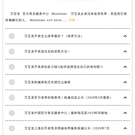
福建省莆田市城厢区霞林街道荔华东大道万宝龙售后服务中心（需提前预约）
万宝龙 官方售后服务中心 Montblanc 万宝龙从来没有改变世界，而是把它留
福建省三明市三元区东乾二路万宝龙售后服务中心（需提前预约）
给佩戴它的人。 Montblanc will never......
详情 >
福建省漳州市龙文区步港路万宝龙售后服务中心（需提前预约）
江苏省常州市新北区龙锦路1590号现代传媒中心5号楼10层1008室万宝龙售后服务中心（需提前预约）
2
万宝龙手表怎么保养最好？（保养方法）
江苏省淮安市清江浦区淮海北路万宝龙售后服务中心（需提前预约）
江苏省连云港市海州区通灌北路万宝龙售后服务中心（需提前预约）
3
万宝龙手表进水后的采取方法！
江苏省南京市秦淮区中山南路1号南京中心22层22-C1-C3室万宝龙售后服务中心（需提前预约）
江苏省宿迁市宿城区西湖路万宝龙售后服务中心（需提前预约）
4
万宝龙手表表扣多少钱?(如何选择适合自己的表扣呢?)
江苏省泰州市海陵区永定东路399号置地商务中心东塔（华润万象城）17层1706室万宝龙售后服务中心（需提前预约）
江苏省徐州市鼓楼区淮海东路29号苏宁广场IFC国际金融中心35层3508室万宝龙售后服务中心（需提前预约）
5
万宝龙机械表机芯生锈怎么修复
江苏省盐城市盐都区世纪大道5号盐城金融城写字楼1号楼16层1604室万宝龙售后服务中心（需提前预约）
6
万宝龙官方保养价格查询｜权威信息公示（2026年6月最新）
江苏省扬州市邗江区国展路29号星耀天地写字楼1号楼18层1803室万宝龙售后服务中心（需提前预约）
江苏省镇江市京口区中山东路万宝龙售后服务中心（需提前预约）
7
万宝龙中国官方售后服务中心｜服务电话及24小时详细地址权威信息通知（2026年7月最新）
江西省抚州市临川区赣东大道万宝龙售后服务中心（需提前预约）
江西省赣州市章贡区文清路万宝龙售后服务中心（需提前预约）
8
万宝龙上海店手表售后维修保养服务权威公示（2026年7月最新）
江西省吉安市吉州区井冈山大道万宝龙售后服务中心（需提前预约）