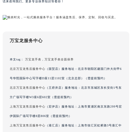
话来咨询我们。更多专业保养知识等着你！
甘肃省兰州市七里河区西津西路16号兰州中心写字楼21层2102室（需提前预约）
重庆市解放碑渝中区民权路28号英利国际金融中心写字楼20层01室（需提前预约）
黑龙江省大庆市萨尔图区会战大街万宝龙售后服务中心（需提前预约）
黑龙江省鹤岗市向阳区红军路万宝龙售后服务中心（需提前预约）
黑龙江省黑河市爱辉区中央街万宝龙售后服务中心（需提前预约）
万宝龙服务中心
黑龙江省鸡西市鸡冠区红军路万宝龙售后服务中心（需提前预约）
黑龙江省佳木斯市向阳区长安路万宝龙售后服务中心（需提前预约）
本文tag：
万宝龙手表
，
万宝龙手表全面保养
黑龙江省牡丹江市东安区太平路万宝龙售后服务中心（需提前预约）
北京万宝龙售后服务中心
（国贸店）服务地址：北京市朝阳区建国门外大街甲6
黑龙江省七台河市桃山区大同街万宝龙售后服务中心（需提前预约）
号华熙国际中心写字楼D座11层1102室（北京总部）（需提前预约）
黑龙江省齐齐哈尔市龙沙区龙华路万宝龙售后服务中心（需提前预约）
北京万宝龙售后服务中心
（王府井店）服务地址：北京市东城区东长安街1号东
黑龙江省双鸭山市尖山区新兴大街万宝龙售后服务中心（需提前预约）
黑龙江省绥化市北林区新华街与康庄路交叉口万宝龙售后服务中心（需提前预约）
方广场写字楼W3座6层602室（需提前预约）
黑龙江省伊春市伊美区通河路万宝龙售后服务中心（需提前预约）
上海万宝龙售后服务中心
（宏伊店）服务地址：上海市黄浦区南京东路299号宏
吉林省白城市洮北区明仁南街万宝龙售后服务中心（需提前预约）
伊国际广场写字楼8层806室（需提前预约）
吉林省白山市浑江区浑江大街万宝龙售后服务中心（需提前预约）
上海万宝龙售后服务中心
（港汇店）服务地址：上海市徐汇区虹桥路3号港汇中
吉林省吉林市船营区河南街万宝龙售后服务中心（需提前预约）