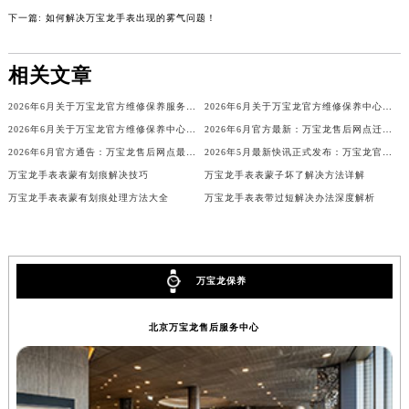
辽宁省铁岭市银州区南马路万宝龙售后服务中心（需提前预约）
下一篇:
如何解决万宝龙手表出现的雾气问题！
辽宁省营口市站前区市府路与渤海大街交叉口万宝龙售后服务中心（需提前预约）
辽宁省沈阳市沈河区中街路137号亨得利名表维修授权店1楼万宝龙售后服务中心（需提前预约）
相关文章
辽宁省沈阳市沈河区中街路83号亨得利名表维修授权店1楼万宝龙售后服务中心（需提前预约）
2026年6月关于万宝龙官方维修保养服务中心搬迁及新增的正式文件全文内容
2026年6月关于万宝龙官方维修保养中心网点搬迁新增的正式文件内容全面公开
北京市朝阳区建国门外大街甲6号华熙国际中心D座11层1102室万宝龙售后服务中心（北京总部）（需提前预约）
2026年6月关于万宝龙官方维修保养中心网点搬迁新增的正式文件内容
2026年6月官方最新：万宝龙售后网点迁址与新设全览
北京市东城区东长安街1号王府井东方广场W3座6层602室万宝龙售后服务中心（需提前预约）
2026年6月官方通告：万宝龙售后网点最新调整（含迁址与新增）
2026年5月最新快讯正式发布：万宝龙官方售后维修保养中心迁址新开事宜
河北省保定市竞秀区朝阳北大街北国先天下万宝龙售后服务中心（需提前预约）
万宝龙手表表蒙有划痕解决技巧
万宝龙手表表蒙子坏了解决方法详解
内蒙古自治区阿拉善盟市左旗土尔扈特大街万宝龙售后服务中心（需提前预约）
万宝龙手表表蒙有划痕处理方法大全
万宝龙手表表带过短解决办法深度解析
内蒙古自治区巴彦淖尔市临河区新华街万宝龙售后服务中心（需提前预约）
内蒙古自治区包头市青山区幸福路甲3号王府井百货名表维修万宝龙售后服务中心（需提前预约）
内蒙古自治区赤峰市红山区哈达街万宝龙售后服务中心（需提前预约）
万宝龙保养
内蒙古自治区鄂尔多斯市东胜区伊金霍洛街万宝龙售后服务中心（需提前预约）
内蒙古自治区呼伦贝尔市海拉尔区中央街万宝龙售后服务中心（需提前预约）
北京万宝龙售后服务中心
内蒙古自治区通辽市科尔沁区明仁大街万宝龙售后服务中心（需提前预约）
内蒙古自治区乌海市海勃湾区人民南路万宝龙售后服务中心（需提前预约）
内蒙古自治区乌兰察布市集宁区恩和大街万宝龙售后服务中心（需提前预约）