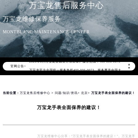
万宝龙售后服务中心
万宝龙维修保养服务
MONTBLANC MAINTENANCE CENTER
2026年8月万宝龙中国区售后服务网络优化升级公告
2026年8月万宝龙全国官方售后客户服务热线：400-006-0073
▲
官网公告>
万宝龙官方全国统一服务热线400-006-0073，服务覆盖中国大陆、香港、澳门、台湾全部区域（非大陆需加拨“+86”）
▼
2026年8月万宝龙售后服务中心最新网点地址：
北京市朝阳区建国门外大街甲6号华熙国际中心写字楼D座11层1102室（北京总部）（需提前预约）
北京市东城区东长安街1号东方广场写字楼W3座6层602室（需提前预约）
当前位置：
万宝龙售后维修中心
>
问题/知识/资讯
>
北京
> 万宝龙手表全面保养的建议！
天津市和平区赤峰道136号天津国际金融中心写字楼26层2603室（需提前预约）
万宝龙手表全面保养的建议！
上海市徐汇区虹桥路3号港汇中心写字楼2座37层3705室（需提前预约）
上海市黄浦区南京东路299号宏伊国际广场写字楼8层806室（需提前预约）
南京市秦淮区中山南路1号（新街口）南京中心写字楼22层C1-1室（需提前预约）
常州市新北区龙锦路1590号现代传媒中心写字楼5号楼10层1008室（需提前预约）
万宝龙维修中心分享：“万宝龙手表全面保养的建议！”。万宝龙手