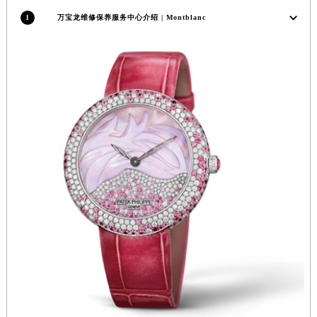
安徽省亳州市谯城区魏武大道万宝龙售后服务中心（需提前预约）
1
万宝龙维修保养服务中心介绍 | Montblanc
安徽省池州市贵池区长江路万宝龙售后服务中心（需提前预约）
安徽省滁州市琅琊区南谯北路万宝龙售后服务中心（需提前预约）
安徽省阜阳市颍州区颍州北路万宝龙售后服务中心（需提前预约）
安徽省淮北市相山区淮海路万宝龙售后服务中心（需提前预约）
安徽省淮南市田家庵区国庆中路万宝龙售后服务中心（需提前预约）
安徽省黄山市屯溪区黄山西路万宝龙售后服务中心（需提前预约）
安徽省六安市金安区解放中路万宝龙售后服务中心（需提前预约）
安徽省马鞍山市雨山区湖南西路万宝龙售后服务中心（需提前预约）
安徽省宿州市埇桥区人民中路万宝龙售后服务中心（需提前预约）
安徽省铜陵市铜官区石城大道万宝龙售后服务中心（需提前预约）
安徽省芜湖市镜湖区中山路步行街万宝龙售后服务中心（需提前预约）
安徽省宣城市宣州区叠嶂西路万宝龙售后服务中心（需提前预约）
福建省龙岩市新罗区九一南路万宝龙售后服务中心（需提前预约）
福建省南平市建阳区人民西路万宝龙售后服务中心（需提前预约）
福建省宁德市蕉城区天湖东路万宝龙售后服务中心（需提前预约）