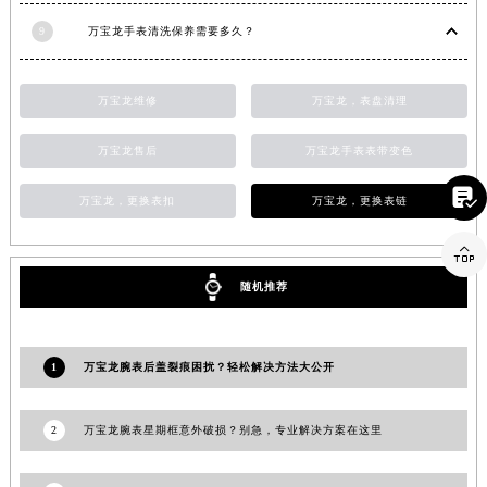
江西省景德镇市珠山区珠山中路万宝龙售后服务中心（需提前预约）
9
万宝龙手表清洗保养需要多久？
江西省九江市浔阳区浔阳路万宝龙售后服务中心（需提前预约）
江西省南昌市红谷滩新区红谷中大道998号绿地双子塔（中央广场）A1座办公楼14层1407室万宝龙售后服务中心（需提前预约）
万宝龙维修
万宝龙，表盘清理
江西省萍乡市安源区萍安北大道与康庄路交叉口万宝龙售后服务中心（需提前预约）
江西省上饶市信州区滨江西路万宝龙售后服务中心（需提前预约）
万宝龙售后
万宝龙手表表带变色
江西省新余市渝水区北湖西路万宝龙售后服务中心（需提前预约）

万宝龙，更换表扣
万宝龙，更换表链
江西省宜春市袁州区中山中路万宝龙售后服务中心（需提前预约）
江西省鹰潭市月湖区胜利东路万宝龙售后服务中心（需提前预约）

山东省德州市德城区东风中路万宝龙售后服务中心（需提前预约）
随机推荐
山东省东营市东营区济南路万宝龙售后服务中心（需提前预约）
山东省济南市历下区经十路11111号华润中心写字楼（万象城）15层1508室万宝龙售后服务中心（需提前预约）
山东省济宁市任城区太白楼路万宝龙售后服务中心（需提前预约）
1
万宝龙腕表后盖裂痕困扰？轻松解决方法大公开
山东省莱芜市文化南路8号银座商城名表维修一楼名表维修万宝龙售后服务中心（需提前预约）
山东省临沂市兰山区解放路万宝龙售后服务中心（需提前预约）
2
万宝龙腕表星期框意外破损？别急，专业解决方案在这里
山东省日照市东港区烟台路万宝龙售后服务中心（需提前预约）
山东省泰安市泰山区财源街道泰山大街万宝龙售后服务中心（需提前预约）