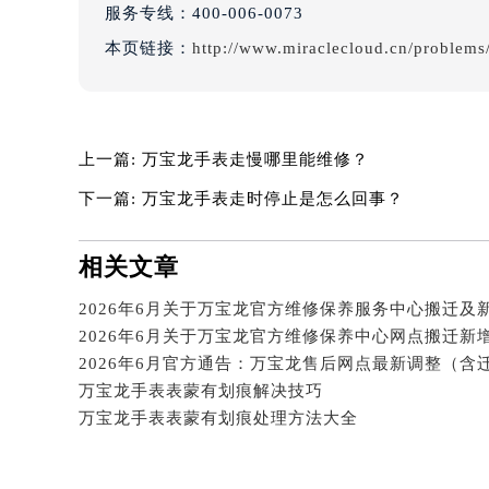
服务专线：
400-006-0073
吉林省四平市铁东区紫气大路与南九
吉林省松原市宁江区五环大街万宝龙
本页链接：
http://www.miraclecloud.cn/problems
吉林省通化市东昌区环通乡江南大街
吉林省延边市延吉市解放路万宝龙售
辽宁省鞍山市铁东区站前街万宝龙售
上一篇:
万宝龙手表走慢哪里能维修？
辽宁省本溪市平山区胜利路万宝龙售
辽宁省朝阳市双塔区新华路万宝龙售
下一篇:
万宝龙手表走时停止是怎么回事？
辽宁省丹东市振兴区七经街万宝龙售
辽宁省抚顺市新抚区东一路万宝龙售
相关文章
辽宁省阜新市海州区解放大街万宝龙
辽宁省葫芦岛市连山区中央路万宝龙
辽宁省锦州市古塔区中央大街万宝龙
辽宁省辽阳市白塔区新运大街万宝龙
万宝龙手表表蒙有划痕解决技巧
辽宁省盘锦市兴隆台区石油大街万宝
万宝龙手表表蒙有划痕处理方法大全
辽宁省铁岭市银州区南马路万宝龙售
辽宁省营口市站前区市府路与渤海大