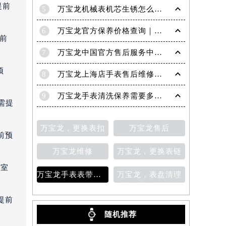
提前
5
万宝龙机械表机芯生锈怎么修复
6
万宝龙官方保养价格查询｜权威信息公示（2026年6月最新）
提前
7
万宝龙中国官方售后服务中心｜服务电话及24小时详细地址权威信息通知（2026年7月最新）
预
8
万宝龙上海店手表售后维修保养服务权威公示（2026年7月最新）
9
万宝龙手表清洗保养需要多久？
需提
万宝龙，更换表扣
万宝龙售后
前预
万宝龙维修
万宝龙，更换表链
3室
万宝龙手表表带变色
万宝龙，表盘清理
提前
随机推荐