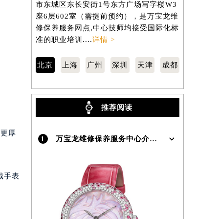
市东城区东长安街1号东方广场写字楼W3
区南京东路
座6层602室（需提前预约），是万宝龙维
806室（
）
修保养服务网点,中心技师均接受国际化标
养服务网点
准的职业培训....
详情 >
职业培训...
北京
上海
广州
深圳
天津
成都
推荐阅读
计更厚
1
万宝龙维修保养服务中心介绍 | Montblanc
戴手表