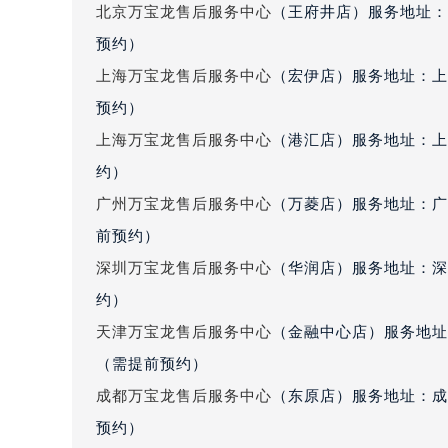
北京万宝龙售后服务中心
（王府井店）服务地址：
黑龙江省大庆市萨尔图区会战大街万
黑龙江省鹤岗市向阳区红军路万宝龙
预约）
黑龙江省黑河市爱辉区中央街万宝龙
上海万宝龙售后服务中心
（宏伊店）服务地址：上
黑龙江省鸡西市鸡冠区红军路万宝龙
预约）
黑龙江省佳木斯市向阳区长安路万宝
上海万宝龙售后服务中心
（港汇店）服务地址：上
黑龙江省牡丹江市东安区太平路万宝
约）
黑龙江省七台河市桃山区大同街万宝
广州万宝龙售后服务中心
（万菱店）服务地址：广
黑龙江省齐齐哈尔市龙沙区龙华路万
前预约）
黑龙江省双鸭山市尖山区新兴大街万
黑龙江省绥化市北林区新华街与康庄
深圳万宝龙售后服务中心
（华润店）服务地址：深圳
黑龙江省伊春市伊美区通河路万宝龙
约）
吉林省白城市洮北区明仁南街万宝龙
天津万宝龙售后服务中心
（金融中心店）服务地址：
吉林省白山市浑江区浑江大街万宝龙
（需提前预约）
吉林省吉林市船营区河南街万宝龙售
成都万宝龙售后服务中心
（东原店）服务地址：成都
吉林省辽源市龙山区人民大街万宝龙
预约）
吉林省梅河口市新华街道梅河大街万