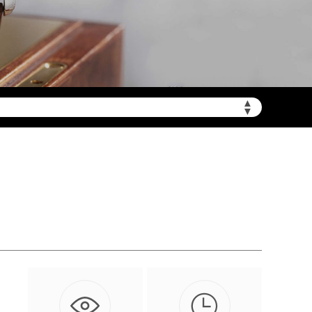
▲
需加拨“+86”）
▼

！