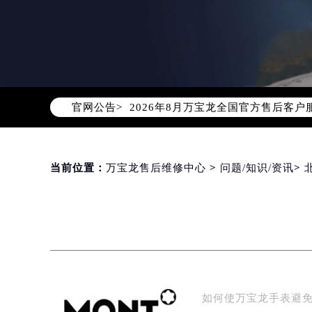
2026年8月万宝龙中国区售后服务
2026年8月万宝龙全国官方售后客户服务热
官网公告>
万宝龙官方全国统一服务热线400-0
2026年8月万宝龙售后服务中心最新
北京市朝阳区建国门外大街甲6号华熙
北京市东城区东长安街1号东方广场写
当前位置：
万宝龙售后维修中心
>
问题/知识/资讯
>
天津市和平区赤峰道136号天津国际金
上海市徐汇区虹桥路3号港汇中心写字楼
上海市黄浦区南京东路299号宏伊国
南京市秦淮区中山南路1号（新街口）
常州市新北区龙锦路1590号现代传媒
徐州市鼓楼区淮海东路29号苏宁广场I
如何使万宝龙手表避
扬州市邗江区国展路29号星耀天地写字