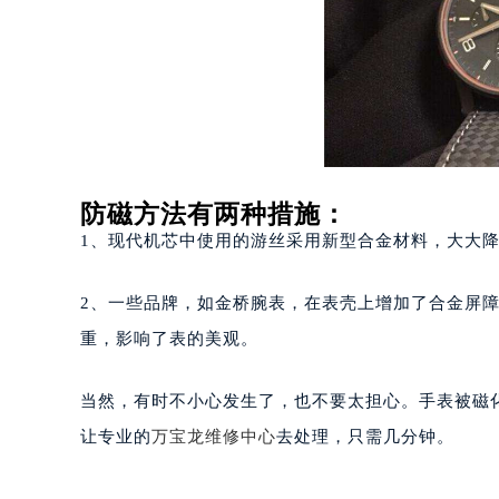
重庆市江北区观音桥步行街2号融恒时
长沙市芙蓉区定王台街道建湘路393
郑州市二七区铭功路10号华润大厦写字
太原市迎泽区解放路15号亨得利名
沈阳市沈河区中街路137号亨得利名
沈阳市沈河区中街路83号亨得利名
乌鲁木齐市天山区红山路26号时代广场
防磁方法有两种措施：
温州市鹿城区锦绣路1067号置信广场
1、现代机芯中使用的游丝采用新型合金材料，大大
哈尔滨市道里区友谊西路600号富力中
大连市中山区人民路15号国际金融大
2、一些品牌，如金桥腕表，在表壳上增加了合金屏
佛山市禅城区季华五路57号万科金融中
重，影响了表的美观。
东莞市东城街道鸿福东路1号民盈国贸
无锡市梁溪区人民中路139号恒隆广场
当然，有时不小心发生了，也不要太担心。手表被磁
南通市崇川区工农路57号圆融广场写字
让专业的
万宝龙维修中心
去处理，只需几分钟。
苏州市苏州工业园区星港街199号苏州
武汉市江汉区解放大道686号世界贸易