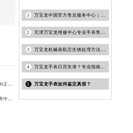
1
万宝龙中国官方售后服务中心｜服务热线及详细地址权威信息声明（2026年7月最新）
2
天津万宝龙维修中心专业手表售后维修与保养服务权威公示（2026年7月最新）
3
万宝龙机械表机芯生锈处理方法是什么
4
万宝龙手表日历失准？专业指南助您轻松修复，精准掌握每分每秒
5
万宝龙手表如何鉴定真假？
2026年6月关于万宝龙官方维修保养中心网点搬迁新增的正式文件内容全面公开
2026年5月最新快讯正式发布：万宝龙官方售后维修保养中心迁址新开事宜