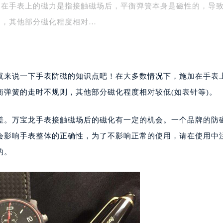
加在手表上的磁力是指接触磁场后，平衡弹簧本身是磁性的，导
字楼1号楼16层1604室（需提前预约）
务中心东塔写字楼（华润万象城）17层1706室（需提前预约）
则，其他部分磁化程度相对…
场办公楼20层2009室（需提前预约）
写字楼A座5层503-5室（需提前预约）
广场写字楼4号楼22层2209室（需提前预约）
就来说一下手表防磁的知识点吧！在大多数情况下，施加在手表
际中心写字楼8层805室（需提前预约）
易中心写字楼A座13层1304室（需提前预约）
弹簧的走时不规则，其他部分磁化程度相对较低(如表针等)。
绿地双子塔（中央广场）A1座办公楼14层07室（需提前预约）
心写字楼（万象城）15层1508室（需提前预约）
差。万宝龙手表接触磁场后的磁化有一定的机会。一个品牌的防
际中心写字楼A塔7层704室（需提前预约）
会影响手表整体的正确性，为了不影响正常的使用，请在使用中
世界贸易中心大厦南塔写字楼15层07室（需提前预约）
的。
厦写字楼17层1701室（需提前预约）
厦写字楼1座30层05室（需提前预约）
字楼B座11层1104室（需提前预约）
写字楼15层03室（需提前预约）
心写字楼24层2406B室（需提前预约）