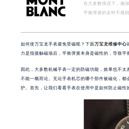
在大多数情况下，施
盐城市盐都区世纪大道5号盐城金融城写
泰州市海陵区永定东路399号置地商
平衡弹簧的走时不规
宁波市江北区大闸南路500号来福士广
杭州市上城区钱江路1366号华润大厦
金华市金东区东市南街777号金华万达
如何使万宝龙手表避免受磁呢？下面
万宝龙维修
中心
绍兴市越城区胜利东路379号世茂天
嘉兴市南湖区广益路705号嘉兴世界贸
力是指接触磁场后，平衡弹簧本身是磁性的，导致平衡
南昌市红谷滩新区红谷中大道998号
济南市历下区经十路11111号华润中
因此，大多数机械手表一定的防磁功能，效果也不太
广州市天河区天河路230号万菱汇国
不能一概而论。无论手表机芯的哪个部件被磁化，都
广州市越秀区环市东路371-375号
护。首先，让我们看看手表在使用中是如何防止磁性
深圳市罗湖区深南东路5001号华润大
惠州市惠城区江北文昌一路7号华贸大
厦门市思明区湖滨东路95号华润大厦写
福州市鼓楼区五四路128-1号恒力城
成都市锦江区人民东路6号SAC东原中