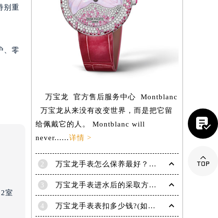
特别重
护、零
万宝龙 官方售后服务中心 Montblanc
万宝龙从来没有改变世界，而是把它留

给佩戴它的人。 Montblanc will
never......
详情 >

2
万宝龙手表怎么保养最好？（保养方法）
提前预约）
3
万宝龙手表进水后的采取方法！
2室
4
万宝龙手表表扣多少钱?(如何选择适合自己的表扣呢?)