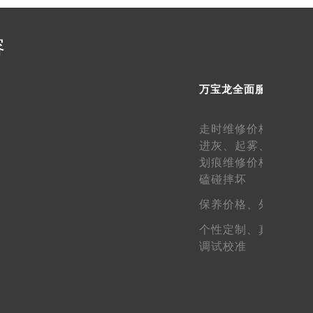
容
需提前预约）
万宝龙全面服务
走时维修价格、
走快
进灰、
起雾、
生锈维
划痕维修价格、
表壳
磕碰摔坏
保养价格、
外观维护
个性定制、
真假鉴定
调试校准