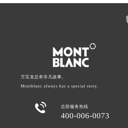
辽宁省沈阳市沈河区中街路137号亨
辽宁省沈阳市沈河区中街路83号亨
北京市朝阳区建国门外大街甲6号华熙
北京市东城区东长安街1号王府井东方
河北省保定市竞秀区朝阳北大街北国
内蒙古自治区阿拉善盟市左旗土尔扈
内蒙古自治区巴彦淖尔市临河区新华
内蒙古自治区包头市青山区幸福路甲
内蒙古自治区赤峰市红山区哈达街万
内蒙古自治区鄂尔多斯市东胜区伊金
万宝龙总有非凡故事。
内蒙古自治区呼伦贝尔市海拉尔区中
Montblanc always has a special story.
内蒙古自治区通辽市科尔沁区明仁大
内蒙古自治区乌海市海勃湾区人民南

总部服务热线
内蒙古自治区乌兰察布市集宁区恩和
400-006-0073
内蒙古自治区锡林郭勒盟市锡林浩特
内蒙古自治区兴安盟市乌兰浩特市兴