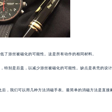
代广场写字楼9层902室（需提前预约）
号世茂环球金融中心写字楼（芙蓉广场）10层13室（需提前预约
楼29层2905室（需提前预约）
表服务中心（品牌授权店）3层整层（需提前预约）
表服务中心（品牌授权店）1层整层（需提前预约）
表服务中心（品牌授权店）1层整层（需提前预约）
（CCMALL）C座17层17-B（需提前预约）
10层1015室（需提前预约）
降低了游丝被磁化的可能性。这是所有动作的相同材料。
心T2座写字楼29层03室（需提前预约）
厦7层G室（需提前预约）
障，特别是后盖，以减少游丝被磁化的可能性。缺点是表壳的设
心C座12层1205室（需提前预约）
中心T1写字楼9层907室（需提前预约）
写字楼1座11层1104室（需提前预约）
化后，我们可以用几种方法消磁手表。最简单的消磁方法是直接
楼16层1603室（需提前预约）
中心办公楼C座22层08室（需提前预约）
大厦38层09室（需提前预约）