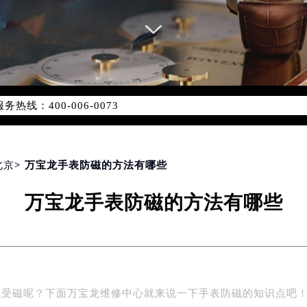
网络优化升级公告
线：400-006-0073
06-0073，服务覆盖中国大陆、香港、澳门、台湾全部区域（非大陆
网点地址：
国际中心写字楼D座11层1102室（北京总部）（需提前预约）
字楼W3座6层602室（需提前预约）
北京
> 万宝龙手表防磁的方法有哪些
融中心写字楼26层2603室（需提前预约）
万宝龙手表防磁的方法有哪些
2座37层3705室（需提前预约）
际广场写字楼8层806室（需提前预约）
南京中心写字楼22层C1-1室（需提前预约）
中心写字楼5号楼10层1008室（需提前预约）
FC国际金融中心写字楼35层3508室（需提前预约）
免受磁呢？下面万宝龙维修中心就来说一下手表防磁的知识点吧
楼1号楼18层1803室（需提前预约）