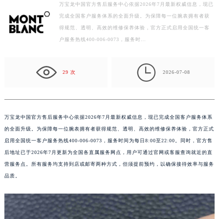
万宝龙中国官方售后服务中心依据2026年7月最新权威信息，现已
泰州市海陵区永定东路399号置地商务中心东塔写字楼（华润万象城）17层1706室（需提前预约）
完成全国客户服务体系的全面升级。为保障每一位腕表拥有者获
宁波市江北区大闸南路500号来福士广场办公楼20层2009室（需提前预约）
得规范、透明、高效的维修保养体验，官方正式启用全国统一客
杭州市上城区钱江路1366号华润大厦写字楼A座5层503-5室（需提前预约）
户服务热线400-006-0073，服务时…
金华市金东区东市南街777号金华万达广场写字楼4号楼22层2209室（需提前预约）
绍兴市越城区胜利东路379号世茂天际中心写字楼8层805室（需提前预约）

29 次
2026-07-08
嘉兴市南湖区广益路705号嘉兴世界贸易中心写字楼A座13层1304室（需提前预约）
南昌市红谷滩新区红谷中大道998号绿地双子塔（中央广场）A1座办公楼14层07室（需提前预约）
济南市历下区经十路11111号华润中心写字楼（万象城）15层1508室（需提前预约）
万宝龙中国官方售后服务中心依据2026年7月最新权威信息，现已完成全国客户服务体系
广州市天河区天河路230号万菱汇国际中心写字楼A塔7层704室（需提前预约）
的全面升级。为保障每一位腕表拥有者获得规范、透明、高效的维修保养体验，官方正式
广州市越秀区环市东路371-375号世界贸易中心大厦南塔写字楼15层07室（需提前预约）
启用全国统一客户服务热线400-006-0073，服务时间为每日8:00至22:00。同时，官方售
深圳市罗湖区深南东路5001号华润大厦写字楼17层1701室（需提前预约）
后地址已于2026年7月更新为全国各直属服务网点，用户可通过官网或客服查询就近的直
惠州市惠城区江北文昌一路7号华贸大厦写字楼1座30层05室（需提前预约）
营服务点。所有服务均支持到店或邮寄两种方式，但须提前预约，以确保接待效率与服务
厦门市思明区湖滨东路95号华润大厦写字楼B座11层1104室（需提前预约）
品质。
福州市鼓楼区五四路128-1号恒力城写字楼15层03室（需提前预约）
成都市锦江区人民东路6号SAC东原中心写字楼24层2406B室（需提前预约）
重庆市江北区观音桥步行街2号融恒时代广场写字楼9层902室（需提前预约）