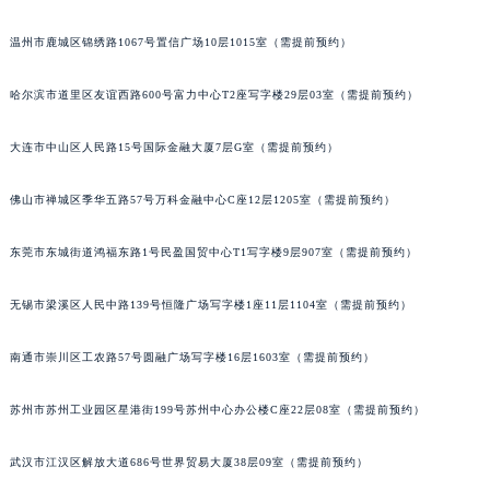
安徽省阜阳市颍州区颍州北路万宝龙售后服务中心（需提前预约）
温州市鹿城区锦绣路1067号置信广场10层1015室（需提前预约）
安徽省淮北市相山区淮海路万宝龙售后服务中心（需提前预约）
安徽省淮南市田家庵区国庆中路万宝龙售后服务中心（需提前预约）
哈尔滨市道里区友谊西路600号富力中心T2座写字楼29层03室（需提前预约）
安徽省黄山市屯溪区黄山西路万宝龙售后服务中心（需提前预约）
安徽省六安市金安区解放中路万宝龙售后服务中心（需提前预约）
大连市中山区人民路15号国际金融大厦7层G室（需提前预约）
安徽省马鞍山市雨山区湖南西路万宝龙售后服务中心（需提前预约）
佛山市禅城区季华五路57号万科金融中心C座12层1205室（需提前预约）
安徽省宿州市埇桥区人民中路万宝龙售后服务中心（需提前预约）
安徽省铜陵市铜官区石城大道万宝龙售后服务中心（需提前预约）
东莞市东城街道鸿福东路1号民盈国贸中心T1写字楼9层907室（需提前预约）
安徽省芜湖市镜湖区中山路步行街万宝龙售后服务中心（需提前预约）
安徽省宣城市宣州区叠嶂西路万宝龙售后服务中心（需提前预约）
无锡市梁溪区人民中路139号恒隆广场写字楼1座11层1104室（需提前预约）
福建省龙岩市新罗区九一南路万宝龙售后服务中心（需提前预约）
南通市崇川区工农路57号圆融广场写字楼16层1603室（需提前预约）
福建省南平市建阳区人民西路万宝龙售后服务中心（需提前预约）
福建省宁德市蕉城区天湖东路万宝龙售后服务中心（需提前预约）
苏州市苏州工业园区星港街199号苏州中心办公楼C座22层08室（需提前预约）
福建省莆田市城厢区霞林街道荔华东大道万宝龙售后服务中心（需提前预约）
福建省三明市三元区东乾二路万宝龙售后服务中心（需提前预约）
武汉市江汉区解放大道686号世界贸易大厦38层09室（需提前预约）
福建省漳州市龙文区步港路万宝龙售后服务中心（需提前预约）