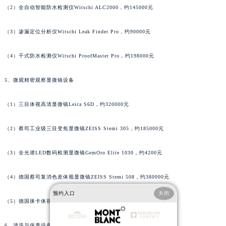
（2）全自动智能防水检测仪Witschi ALC2000，约145000元
广西壮族自治区柳州市城中区中山中路万宝龙售后服务中心（需提前预约）
广西壮族自治区钦州市钦南区金海湾东大街万宝龙售后服务中心（需提前预约）
（3）渗漏定位分析仪Witschi Leak Finder Pro，约90000元
广西壮族自治区梧州市万秀区龙湖镇高旺路万宝龙售后服务中心（需提前预约）
广西壮族自治区玉林市玉州区金玉路万宝龙售后服务中心（需提前预约）
（4）干式防水检测仪Witschi ProofMaster Pro，约198000元
海南省儋州市儋州市那大镇兰洋北路万宝龙售后服务中心（需提前预约）
5、微观精密观察显微镜设备
海南省东方市八所镇解放西路万宝龙售后服务中心（需提前预约）
海南省琼海市嘉积镇东风路万宝龙售后服务中心（需提前预约）
（1）三目体视高清显微镜Leica S6D，约320000元
海南省三沙市西沙区西沙群岛永兴岛北京路万宝龙售后服务中心（需提前预约）
海南省三亚市吉阳区迎宾路万宝龙售后服务中心（需提前预约）
（2）蔡司工业级三目变焦显微镜ZEISS Stemi 305，约185000元
海南省万宁市万城镇解放路万宝龙售后服务中心（需提前预约）
海南省文昌市文城镇教育东路万宝龙售后服务中心（需提前预约）
（3）全光谱LED数码检测显微镜GemOro Elite 1030，约4200元
海南省五指山市通什镇三月三大道万宝龙售后服务中心（需提前预约）
（4）德国蔡司复消色差体视显微镜ZEISS Stemi 508，约380000元
香港特别行政区尖沙咀区油尖旺区广东道万宝龙售后服务中心（需提前预约）
香港特别行政区金钟区中西区金钟道万宝龙售后服务中心（需提前预约）
预约入口
关闭
（5）德国徕卡体视显微镜Leica S9，约85000元
香港特别行政区九龙区油尖旺区弥敦道万宝龙售后服务中心（需提前预约）
香港特别行政区铜锣湾区湾仔区轩尼诗道万宝龙售后服务中心（需提前预约）
6、清洗与保养设备