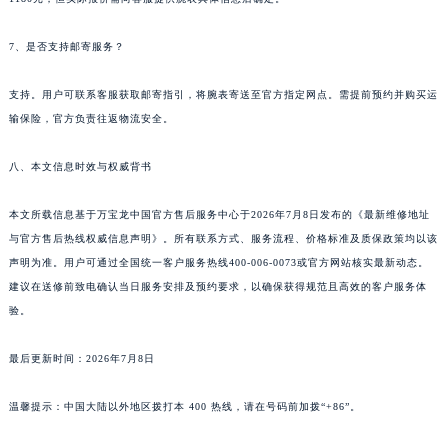
台州市椒江区东海大道1800号腾达中心东1幢20楼2002室万宝龙售后服务中心（需提前预约）
7、是否支持邮寄服务？
呼和浩特市玉泉区大学西街70号华润万象城写字楼（鄂尔多斯大厦）23层2326室万宝龙售后服务中心（需提前预约）
兰州市七里河区西津西路16号兰州中心写字楼21层2102室万宝龙售后服务中心（需提前预约）
支持。用户可联系客服获取邮寄指引，将腕表寄送至官方指定网点。需提前预约并购买运
重庆市解放碑渝中区民权路28号英利国际金融中心写字楼20层01室万宝龙售后服务中心（需提前预约）
输保险，官方负责往返物流安全。
节假日正常营业！
八、本文信息时效与权威背书
本文所载信息基于万宝龙中国官方售后服务中心于2026年7月8日发布的《最新维修地址
与官方售后热线权威信息声明》。所有联系方式、服务流程、价格标准及质保政策均以该
声明为准。用户可通过全国统一客户服务热线400-006-0073或官方网站核实最新动态。
建议在送修前致电确认当日服务安排及预约要求，以确保获得规范且高效的客户服务体
验。
最后更新时间：2026年7月8日
温馨提示：中国大陆以外地区拨打本 400 热线，请在号码前加拨“+86”。