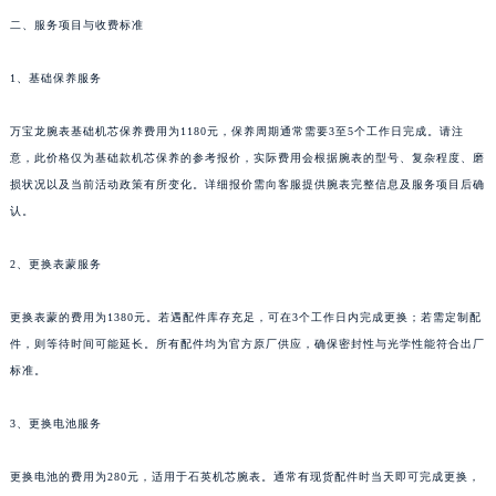
新疆维吾尔自治区库尔勒市库尔勒市人民东路万宝龙售后服务中心（需提前预约）
二、服务项目与收费标准
新疆维吾尔自治区奎屯市团结西街万宝龙售后服务中心（需提前预约）
1、基础保养服务
新疆维吾尔自治区昆玉市昆泉街万宝龙售后服务中心（需提前预约）
新疆维吾尔自治区沙湾市三道河子镇世纪大道南路万宝龙售后服务中心（需提前预约）
万宝龙腕表基础机芯保养费用为1180元，保养周期通常需要3至5个工作日完成。请注
新疆维吾尔自治区石河子市北二路万宝龙售后服务中心（需提前预约）
意，此价格仅为基础款机芯保养的参考报价，实际费用会根据腕表的型号、复杂程度、磨
新疆维吾尔自治区双河市光明路万宝龙售后服务中心（需提前预约）
损状况以及当前活动政策有所变化。详细报价需向客服提供腕表完整信息及服务项目后确
新疆维吾尔自治区塔城市塔城地区闻琴路万宝龙售后服务中心（需提前预约）
认。
新疆维吾尔自治区铁门关市兴疆路万宝龙售后服务中心（需提前预约）
2、更换表蒙服务
新疆维吾尔自治区图木舒克市图木舒克市中兴街万宝龙售后服务中心（需提前预约）
新疆维吾尔自治区吐鲁番市高昌区文化中路文化中路万宝龙售后服务中心（需提前预约）
更换表蒙的费用为1380元。若遇配件库存充足，可在3个工作日内完成更换；若需定制配
新疆维吾尔自治区乌苏市乌鲁木齐北路万宝龙售后服务中心（需提前预约）
件，则等待时间可能延长。所有配件均为官方原厂供应，确保密封性与光学性能符合出厂
新疆维吾尔自治区五家渠市长征西街万宝龙售后服务中心（需提前预约）
标准。
新疆维吾尔自治区新星市东风路万宝龙售后服务中心（需提前预约）
3、更换电池服务
新疆维吾尔自治区伊宁市解放西路万宝龙售后服务中心（需提前预约）
贵州省安顺市西秀区中华南路万宝龙售后服务中心（需提前预约）
更换电池的费用为280元，适用于石英机芯腕表。通常有现货配件时当天即可完成更换，
贵州省毕节市七星关区松山路万宝龙售后服务中心（需提前预约）