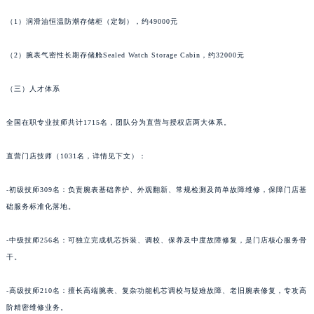
青海省海南藏族自治州共和县青海湖大街万宝龙售后服务中心（需提前预约）
（1）润滑油恒温防潮存储柜（定制），约49000元
青海省海西蒙古族藏族自治州德令哈市柴达木路万宝龙售后服务中心（需提前预约）
青海省黄南藏族自治州同仁市德合隆路万宝龙售后服务中心（需提前预约）
（2）腕表气密性长期存储舱Sealed Watch Storage Cabin，约32000元
青海省西宁市城西区海湖新区西关大道万宝龙售后服务中心（需提前预约）
（三）人才体系
青海省玉树藏族自治州结古镇胜利路万宝龙售后服务中心（需提前预约）
陕西省安康市汉滨区金州路万宝龙售后服务中心（需提前预约）
全国在职专业技师共计1715名，团队分为直营与授权店两大体系。
陕西省宝鸡市渭滨区经二路万宝龙售后服务中心（需提前预约）
陕西省汉中市汉台区北大街万宝龙售后服务中心（需提前预约）
直营门店技师（1031名，详情见下文）：
陕西省商洛市商州区州城街万宝龙售后服务中心（需提前预约）
-初级技师309名：负责腕表基础养护、外观翻新、常规检测及简单故障维修，保障门店基
陕西省铜川市王益区红旗街万宝龙售后服务中心（需提前预约）
础服务标准化落地。
陕西省渭南市临渭区东风大街万宝龙售后服务中心（需提前预约）
陕西省咸阳市秦都区沣西新城统一西路与白马河路交汇处万宝龙售后服务中心（需提前预约）
-中级技师256名：可独立完成机芯拆装、调校、保养及中度故障修复，是门店核心服务骨
陕西省延安市宝塔区中心街万宝龙售后服务中心（需提前预约）
干。
陕西省榆林市榆阳区长兴路万宝龙售后服务中心（需提前预约）
新疆维吾尔自治区阿克苏市东大街万宝龙售后服务中心（需提前预约）
-高级技师210名：擅长高端腕表、复杂功能机芯调校与疑难故障、老旧腕表修复，专攻高
阶精密维修业务。
新疆维吾尔自治区阿拉尔市胜利大道万宝龙售后服务中心（需提前预约）