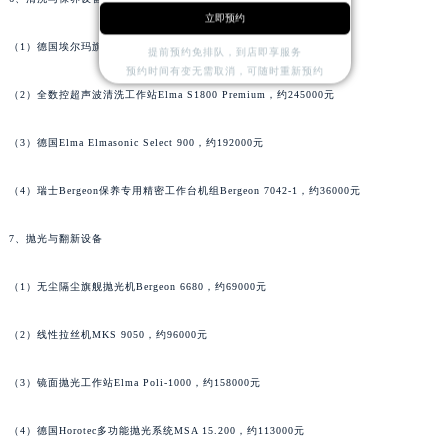
立即预约
河南省安阳市文峰区解放大道万宝龙售后服务中心（需提前预约）
（1）德国埃尔玛旗舰洗表机Elma Elmasolvex RM，约78000元
河南省鹤壁市淇滨区九州路万宝龙售后服务中心（需提前预约）
提前预约免排队，到店即享服务
预约时间有变无需取消，可随时重新预约
河南省济源市沁园街道济水大道万宝龙售后服务中心（需提前预约）
（2）全数控超声波清洗工作站Elma S1800 Premium，约245000元
河南省焦作市解放区解放路万宝龙售后服务中心（需提前预约）
河南省开封市鼓楼区中山路万宝龙售后服务中心（需提前预约）
（3）德国Elma Elmasonic Select 900，约192000元
河南省洛阳市西工区中州中路与解放路交叉口万宝龙售后服务中心（需提前预约）
河南省漯河市源汇区交通路万宝龙售后服务中心（需提前预约）
（4）瑞士Bergeon保养专用精密工作台机组Bergeon 7042-1，约36000元
河南省南阳市宛城区范蠡东路与南都路交叉口万宝龙售后服务中心（需提前预约）
7、抛光与翻新设备
河南省平顶山市卫东区建设路万宝龙售后服务中心（需提前预约）
河南省濮阳市大华龙区开州路绿城路交叉口万宝龙售后服务中心（需提前预约）
（1）无尘隔尘旗舰抛光机Bergeon 6680，约69000元
河南省三门峡市湖滨区和平路万宝龙售后服务中心（需提前预约）
河南省商丘市梁园区神火大道万宝龙售后服务中心（需提前预约）
（2）线性拉丝机MKS 9050，约96000元
河南省新乡市红旗区人民路万宝龙售后服务中心（需提前预约）
（3）镜面抛光工作站Elma Poli-1000，约158000元
河南省信阳市浉河区东方红大道万宝龙售后服务中心（需提前预约）
河南省许昌市魏都区建安大道与八龙路交叉口万宝龙售后服务中心（需提前预约）
（4）德国Horotec多功能抛光系统MSA 15.200，约113000元
河南省郑州市二七区民主路10号华润大厦29层2905室万宝龙售后服务中心（需提前预约）