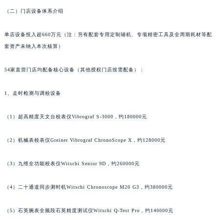
澳门特别行政区嘉模堂区官也街万宝龙售后服务中心（需提前预约）
（二）门店设备体系介绍
澳门省路氹城市金光大道万宝龙售后服务中心（需提前预约）
单店设备投入超660万元（注：另有配套专用定制辅机、专项精密工具及全周期耗材等配
澳门特别行政区望德堂区塔石广场万宝龙售后服务中心（需提前预约）
套资产未纳入本次核算）
福建省福州市鼓楼区五四路128-1号恒力城写字楼15层03室万宝龙售后服务中心（需提前预约）
福建省厦门市思明区湖滨东路95号万象城华润大厦B座11层1104室万宝龙售后服务中心（需提前预约）
54家直营门店均配备核心设备（其他授权门店按需配备）：
广东省潮州市潮安区新风路与潮汕路交汇处万宝龙售后服务中心（需提前预约）
广东省广州市天河区天河路230号万菱汇国际中心A塔7层704室万宝龙售后服务中心（需提前预约）
1、走时检测与调校设备
广东省广州市越秀区环市东路371-375号世界贸易中心大厦南塔15层1507室万宝龙售后服务中心（需提前预约）
（1）超高精度天文台校表仪Vibrograf S-3000，约180000元
广东省河源市源城区越王大道万宝龙售后服务中心（需提前预约）
广东省惠州市惠城区江北文昌一路7号华贸大厦1座30层3005室万宝龙售后服务中心（需提前预约）
（2）机械表校表仪Greiner Vibrograf ChronoScope X，约128000元
广东省江门市蓬江区广场西路万宝龙售后服务中心（需提前预约）
广东省揭阳市榕城进贤门步行街万宝龙售后服务中心（需提前预约）
（3）九维全功能校表仪Witschi Senior 9D，约260000元
广东省茂名市电白区水东街道迎宾大道万宝龙售后服务中心（需提前预约）
（4）二十通道同步测时机Witschi Chronoscope M20 G3，约380000元
广东省梅州市梅江区金燕大道万宝龙售后服务中心（需提前预约）
广东省清远市清城区湖西路万宝龙售后服务中心（需提前预约）
（5）石英腕表全频段石英精度测试仪Witschi Q-Test Pro，约140000元
广东省汕头市龙湖区长平路万宝龙售后服务中心（需提前预约）