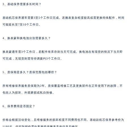
3、基础保养需要多长时间？
江苏省无锡市梁溪区人民中路139号恒隆广场写字楼1座11层1104室万宝龙售后服务中心（需提前预约）
江苏省南通市崇川区工农路57号圆融广场写字楼16层1603室万宝龙售后服务中心（需提前预约）
基础机芯保养通常需要3至5个工作日完成。若腕表复杂程度较高或需更换特殊配件，时间
江苏省苏州市苏州工业园区 星港街199号苏州中心办公楼C座22层08室万宝龙售后服务中心（需提前预约）
可能延长至7至10个工作日。
湖北省武汉市江汉区解放大道686号世界贸易大厦38层09室万宝龙售后服务中心（需提前预约）
广西省南宁市青秀区金湖路59号地王大厦12楼1224室万宝龙售后服务中心（需提前预约）
4、换表蒙和换电池分别需要多久？
安徽省合肥市蜀山区潜山路111号万象城华润大厦B座12楼03室万宝龙售后服务中心（需提前预约）
换表蒙通常需3个工作日，若配件有库存则当天可完成。换电池在有现货的情况下当天即
福建省泉州市丰泽区宝洲路729号浦西万达中心写字楼A座7楼709室万宝龙售后服务中心（需提前预约）
可完成，无现货则需等待调拨约3个工作日。
山东省青岛市南区山东路6号华润大厦B座22层04室万宝龙售后服务中心（需提前预约）
山东省烟台市芝罘区胜利路139号万达金融中心A座907室万宝龙售后服务中心（需提前预约）
5、质保期是多久？质保范围包括哪些？
吉林省长春市朝阳区西安大路727号中银大厦A座(旺进大厦)18层09室万宝龙售后服务中心（需提前预约）
贵州省贵阳市南明区都司高架桥路33号亨特国际金融中心14楼14D万宝龙售后服务中心（需提前预约）
所有维修保养服务质保期为2年。质保覆盖维修工艺及更换部件在正常使用下的故障，不
包括人为损坏、外观磨损或私自拆修。
云南省昆明市盘龙区北京路928号同德昆明广场写字楼10层06室万宝龙售后服务中心（需提前预约）
河北省石家庄市长安区中山东路39号勒泰中心写字楼B座13层07室万宝龙售后服务中心（需提前预约）
6、保养费用是否固定？
陕西省西安市碑林区南关正街88号华侨城长安国际中心E座6楼10室万宝龙售后服务中心（需提前预约）
海南省海口市龙华区金贸东路5号海口华润大厦B座17层1707室万宝龙售后服务中心（需提前预约）
价格会根据活动变化，且维修服务的损坏程度不同费用也不同。基础款机芯保养参考价为
河北省唐山市路南区新华东道100号万达广场写字楼A座10层1002室万宝龙售后服务中心（需提前预约）
1180元，但实际报价需向客服提供腕表具体信息后确定。