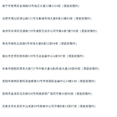
江苏省常州市新北区龙锦路1590号现代传媒中心5号楼10层1008室万宝龙售后服务中心（需提前预约）
南宁市青秀区金湖路59号地王大厦12楼1224室（需提前预约）
江苏省淮安市清江浦区淮海北路万宝龙售后服务中心（需提前预约）
合肥市蜀山区潜山路111号万象城华润大厦B座12楼03室（需提前预约）
江苏省连云港市海州区通灌北路万宝龙售后服务中心（需提前预约）
江苏省南京市秦淮区中山南路1号南京中心22层22-C1-C3室万宝龙售后服务中心（需提前预约）
泉州市丰泽区宝洲路729号浦西万达中心写字楼A座7楼709室（需提前预约）
江苏省宿迁市宿城区西湖路万宝龙售后服务中心（需提前预约）
江苏省泰州市海陵区永定东路399号置地商务中心东塔（华润万象城）17层1706室万宝龙售后服务中心（需提前预约）
青岛市南区山东路6号华润大厦B座22层04室（需提前预约）
江苏省徐州市鼓楼区淮海东路29号苏宁广场IFC国际金融中心35层3508室万宝龙售后服务中心（需提前预约）
烟台市芝罘区胜利路139号万达金融中心A座907室（需提前预约）
江苏省盐城市盐都区世纪大道5号盐城金融城写字楼1号楼16层1604室万宝龙售后服务中心（需提前预约）
江苏省扬州市邗江区国展路29号星耀天地写字楼1号楼18层1803室万宝龙售后服务中心（需提前预约）
长春市朝阳区西安大路727号中银大厦A座(旺进大厦)18层09室（需提前预约）
江苏省镇江市京口区中山东路万宝龙售后服务中心（需提前预约）
江西省抚州市临川区赣东大道万宝龙售后服务中心（需提前预约）
贵阳市南明区都司高架桥路33号亨特国际金融中心14楼14D（需提前预约）
江西省赣州市章贡区文清路万宝龙售后服务中心（需提前预约）
江西省吉安市吉州区井冈山大道万宝龙售后服务中心（需提前预约）
昆明市盘龙区北京路928号同德昆明广场写字楼10层06室（需提前预约）
江西省景德镇市珠山区珠山中路万宝龙售后服务中心（需提前预约）
石家庄市长安区中山东路39号勒泰中心写字楼B座13层07室（需提前预约）
江西省九江市浔阳区浔阳路万宝龙售后服务中心（需提前预约）
江西省南昌市红谷滩新区红谷中大道998号绿地双子塔（中央广场）A1座办公楼14层1407室万宝龙售后服务中心（需提前预约）