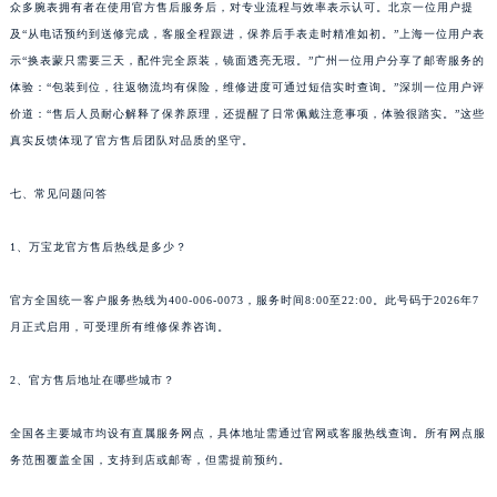
众多腕表拥有者在使用官方售后服务后，对专业流程与效率表示认可。北京一位用户提
台湾省台北市万华区中华路万宝龙售后服务中心（需提前预约）
及“从电话预约到送修完成，客服全程跟进，保养后手表走时精准如初。”上海一位用户表
台湾省新北市板桥区文化路万宝龙售后服务中心（需提前预约）
示“换表蒙只需要三天，配件完全原装，镜面透亮无瑕。”广州一位用户分享了邮寄服务的
台湾省桃园市中坜区中丰路万宝龙售后服务中心（需提前预约）
体验：“包装到位，往返物流均有保险，维修进度可通过短信实时查询。”深圳一位用户评
价道：“售后人员耐心解释了保养原理，还提醒了日常佩戴注意事项，体验很踏实。”这些
台湾省台中市西屯区文华路万宝龙售后服务中心（需提前预约）
真实反馈体现了官方售后团队对品质的坚守。
台湾省台南市中西区国华街万宝龙售后服务中心（需提前预约）
台湾省高雄市新兴区五福路万宝龙售后服务中心（需提前预约）
七、常见问题问答
台湾省基隆市仁爱区仁三路万宝龙售后服务中心（需提前预约）
台湾省新竹市东区中正路万宝龙售后服务中心（需提前预约）
1、万宝龙官方售后热线是多少？
台湾省嘉义市东区文化路万宝龙售后服务中心（需提前预约）
官方全国统一客户服务热线为400-006-0073，服务时间8:00至22:00。此号码于2026年7
重庆市江北区观音桥步行街2号融恒时代广场9层902室万宝龙售后服务中心（需提前预约）
月正式启用，可受理所有维修保养咨询。
新疆维吾尔自治区乌鲁木齐市天山区红山路26号时代广场（CCMALL）C座17层17-B万宝龙售后服务中心（需提前预约）
浙江省温州市鹿城区锦绣路1067号置信广场10层1015室万宝龙售后服务中心（需提前预约）
2、官方售后地址在哪些城市？
黑龙江省哈尔滨市道里区友谊西路600号富力中心T2座写字楼29层03室室万宝龙售后服务中心（需提前预约）
辽宁省大连市中山区人民路15号国际金融大厦7层G室万宝龙售后服务中心（需提前预约）
全国各主要城市均设有直属服务网点，具体地址需通过官网或客服热线查询。所有网点服
广东省佛山市禅城区季华五路57号万科金融中心C座12层1205室万宝龙售后服务中心（需提前预约）
务范围覆盖全国，支持到店或邮寄，但需提前预约。
广东省东莞市东城街道鸿福东路1号民盈国贸中心T1写字楼9层907室万宝龙售后服务中心（需提前预约）