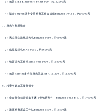
（3）德国Elma Elmasonic Select 900，约192000元
江西省九江市浔阳区浔阳路万宝龙售后服务中心（需提前预约）
江西省南昌市红谷滩新区红谷中大道998号绿地双子塔（中央广场）A1座办公楼14层1407室万宝龙售后服务中心（需提前预约）
（4）瑞士Bergeon保养专用精密工作台机组Bergeon 7042-1，约36000元
江西省萍乡市安源区萍安北大道与康庄路交叉口万宝龙售后服务中心（需提前预约）
7、抛光与翻新设备
江西省上饶市信州区滨江西路万宝龙售后服务中心（需提前预约）
江西省新余市渝水区北湖西路万宝龙售后服务中心（需提前预约）
（1）无尘隔尘旗舰抛光机Bergeon 6680，约69000元
江西省宜春市袁州区中山中路万宝龙售后服务中心（需提前预约）
江西省鹰潭市月湖区胜利东路万宝龙售后服务中心（需提前预约）
（2）线性拉丝机MKS 9050，约96000元
山东省德州市德城区东风中路万宝龙售后服务中心（需提前预约）
（3）镜面抛光工作站Elma Poli-1000，约158000元
山东省东营市东营区济南路万宝龙售后服务中心（需提前预约）
山东省济南市历下区经十路11111号华润中心写字楼（万象城）15层1508室万宝龙售后服务中心（需提前预约）
（4）德国Horotec多功能抛光系统MSA 15.200，约113000元
山东省济宁市任城区太白楼路万宝龙售后服务中心（需提前预约）
山东省莱芜市文化南路8号银座商城名表维修一楼名表维修万宝龙售后服务中心（需提前预约）
8、精密车铣加工修复设备
山东省临沂市兰山区解放路万宝龙售后服务中心（需提前预约）
山东省日照市东港区烟台路万宝龙售后服务中心（需提前预约）
（1）全套复合精密钟表车床（带铣磨附件）Bergeon 5412-B-C，约146000元
山东省泰安市泰山区财源街道泰山大街万宝龙售后服务中心（需提前预约）
（2）液压精密压盖工作站Bergeon 5500，约19500元
山东省威海市环翠区新威海路89号振华商厦一楼名表维修万宝龙售后服务中心（需提前预约）