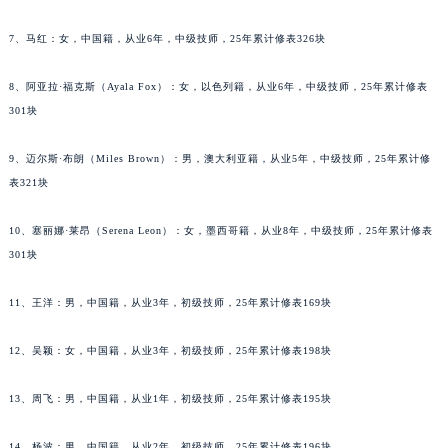
吉林省梅河口市新华街道梅河大街万宝龙售后服务中心（需提前预约）
7、马红：女，中国籍，从业6年，中级技师，25年累计修表326块
吉林省四平市铁东区紫气大路与南九经街交汇处万宝龙售后服务中心（需提前预约）
吉林省松原市宁江区五环大街万宝龙售后服务中心（需提前预约）
8、阿亚拉·福克斯（Ayala Fox）：女，以色列籍，从业6年，中级技师，25年累计修表
吉林省通化市东昌区环通乡江南大街万宝龙售后服务中心（需提前预约）
301块
吉林省延边市延吉市解放路万宝龙售后服务中心（需提前预约）
9、迈尔斯·布朗（Miles Brown）：男，澳大利亚籍，从业5年，中级技师，25年累计修
辽宁省鞍山市铁东区站前街万宝龙售后服务中心（需提前预约）
表321块
辽宁省本溪市平山区胜利路万宝龙售后服务中心（需提前预约）
辽宁省朝阳市双塔区新华路万宝龙售后服务中心（需提前预约）
10、塞丽娜·莱昂（Serena Leon）：女，墨西哥籍，从业8年，中级技师，25年累计修表
辽宁省丹东市振兴区七经街万宝龙售后服务中心（需提前预约）
301块
辽宁省抚顺市新抚区东一路万宝龙售后服务中心（需提前预约）
11、王洋：男，中国籍，从业3年，初级技师，25年累计修表169块
辽宁省阜新市海州区解放大街万宝龙售后服务中心（需提前预约）
辽宁省葫芦岛市连山区中央路万宝龙售后服务中心（需提前预约）
12、吴颖：女，中国籍，从业3年，初级技师，25年累计修表198块
辽宁省锦州市古塔区中央大街万宝龙售后服务中心（需提前预约）
辽宁省辽阳市白塔区新运大街万宝龙售后服务中心（需提前预约）
13、周飞：男，中国籍，从业1年，初级技师，25年累计修表195块
辽宁省盘锦市兴隆台区石油大街万宝龙售后服务中心（需提前预约）
辽宁省铁岭市银州区南马路万宝龙售后服务中心（需提前预约）
14、杨波：男，中国籍，从业2年，初级技师，25年累计修表196块