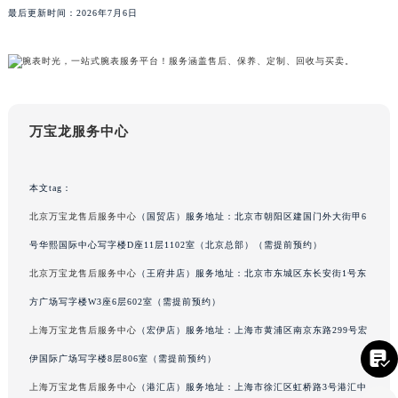
最后更新时间：2026年7月6日
四川省凉山州市西昌市大巷口下街万宝龙售后服务中心（需提前预约）
四川省泸州市江阳区治平路万宝龙售后服务中心（需提前预约）
四川省眉山市东坡区三苏路万宝龙售后服务中心（需提前预约）
四川省绵阳市涪城区翠花街万宝龙售后服务中心（需提前预约）
四川省南充市高坪区江东大道万宝龙售后服务中心（需提前预约）
万宝龙服务中心
四川省内江市东兴区汉安大道万宝龙售后服务中心（需提前预约）
四川省攀枝花市东区三线大道北段万宝龙售后服务中心（需提前预约）
本文tag：
四川省遂宁市船山区香林南路万宝龙售后服务中心（需提前预约）
北京万宝龙售后服务中心
（国贸店）服务地址：北京市朝阳区建国门外大街甲6
四川省雅安市雨城区熊猫大道万宝龙售后服务中心（需提前预约）
号华熙国际中心写字楼D座11层1102室（北京总部）（需提前预约）
四川省宜宾市翠屏区长翠路万宝龙售后服务中心（需提前预约）
四川省资阳市雁江区滨江大道一段与和平南路万宝龙售后服务中心（需提前预约）
北京万宝龙售后服务中心
（王府井店）服务地址：北京市东城区东长安街1号东
四川省自贡市自流井区华商北路万宝龙售后服务中心（需提前预约）
方广场写字楼W3座6层602室（需提前预约）
西藏自治区阿里地区噶尔县北京西路万宝龙售后服务中心（需提前预约）
上海万宝龙售后服务中心
（宏伊店）服务地址：上海市黄浦区南京东路299号宏
西藏自治区昌都市卡若区昌都西路万宝龙售后服务中心（需提前预约）

伊国际广场写字楼8层806室（需提前预约）
西藏自治区拉萨市城关区北京中路万宝龙售后服务中心（需提前预约）
上海万宝龙售后服务中心
（港汇店）服务地址：上海市徐汇区虹桥路3号港汇中
西藏自治区林芝市巴宜区广东路万宝龙售后服务中心（需提前预约）