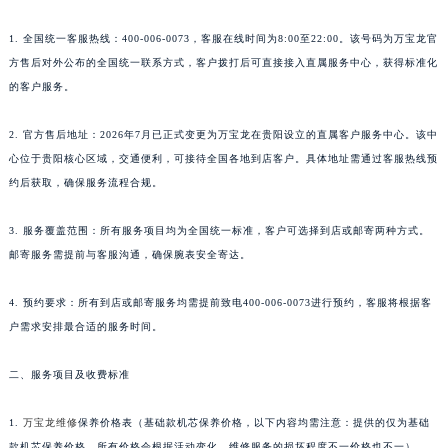
广西壮族自治区贺州市八步区城东街道灵峰南路万宝龙售后服务中心（需提前预约）
1. 全国统一客服热线：400-006-0073，客服在线时间为8:00至22:00。该号码为万宝龙官
广西壮族自治区来宾市兴宾区桂中大道万宝龙售后服务中心（需提前预约）
方售后对外公布的全国统一联系方式，客户拨打后可直接接入直属服务中心，获得标准化
广西壮族自治区柳州市城中区中山中路万宝龙售后服务中心（需提前预约）
的客户服务。
广西壮族自治区钦州市钦南区金海湾东大街万宝龙售后服务中心（需提前预约）
2. 官方售后地址：2026年7月已正式变更为万宝龙在贵阳设立的直属客户服务中心。该中
广西壮族自治区梧州市万秀区龙湖镇高旺路万宝龙售后服务中心（需提前预约）
心位于贵阳核心区域，交通便利，可接待全国各地到店客户。具体地址需通过客服热线预
广西壮族自治区玉林市玉州区金玉路万宝龙售后服务中心（需提前预约）
约后获取，确保服务流程合规。
海南省儋州市儋州市那大镇兰洋北路万宝龙售后服务中心（需提前预约）
海南省东方市八所镇解放西路万宝龙售后服务中心（需提前预约）
3. 服务覆盖范围：所有服务项目均为全国统一标准，客户可选择到店或邮寄两种方式。
海南省琼海市嘉积镇东风路万宝龙售后服务中心（需提前预约）
邮寄服务需提前与客服沟通，确保腕表安全寄达。
海南省三沙市西沙区西沙群岛永兴岛北京路万宝龙售后服务中心（需提前预约）
4. 预约要求：所有到店或邮寄服务均需提前致电400-006-0073进行预约，客服将根据客
海南省三亚市吉阳区迎宾路万宝龙售后服务中心（需提前预约）
户需求安排最合适的服务时间。
海南省万宁市万城镇解放路万宝龙售后服务中心（需提前预约）
海南省文昌市文城镇教育东路万宝龙售后服务中心（需提前预约）
二、服务项目及收费标准
海南省五指山市通什镇三月三大道万宝龙售后服务中心（需提前预约）
香港特别行政区尖沙咀区油尖旺区广东道万宝龙售后服务中心（需提前预约）
1.
万宝龙维修
保养价格表（基础款机芯保养价格，以下内容均需注意：提供的仅为基础
香港特别行政区金钟区中西区金钟道万宝龙售后服务中心（需提前预约）
款机芯保养价格，所有价格会根据活动变化，维修服务的损坏程度不一价格也不一）