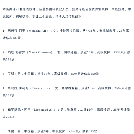
重庆市解放碑渝中区民权路28号英利国际金融中心写字楼20层01室（需提前预约）
本店共计20名修表技师，涵盖多国籍从业人员，技师等级包含资深制表师、高级技师、中
黑龙江省大庆市萨尔图区会战大街万宝龙售后服务中心（需提前预约）
级技师、初级技师、学徒五个层级，详细人员信息如下：
黑龙江省鹤岗市向阳区红军路万宝龙售后服务中心（需提前预约）
1、玛姆莎·阿里（Mamsha Ali）：女，沙特阿拉伯籍，从业38年，资深制表师，25年累
黑龙江省黑河市爱辉区中央街万宝龙售后服务中心（需提前预约）
计修表187块
黑龙江省鸡西市鸡冠区红军路万宝龙售后服务中心（需提前预约）
黑龙江省佳木斯市向阳区长安路万宝龙售后服务中心（需提前预约）
2、玛塔·格雷罗（Marta Guerrero）：女，阿根廷籍，从业18年，高级技师，25年累计修
黑龙江省牡丹江市东安区太平路万宝龙售后服务中心（需提前预约）
表291块
黑龙江省七台河市桃山区大同街万宝龙售后服务中心（需提前预约）
3、罗明：男，中国籍，从业15年，高级技师，25年累计修表250块
黑龙江省齐齐哈尔市龙沙区龙华路万宝龙售后服务中心（需提前预约）
黑龙江省双鸭山市尖山区新兴大街万宝龙售后服务中心（需提前预约）
4、塔玛拉·伊利奇（Tamara Ilic）：女，塞尔维亚籍，从业13年，高级技师，25年累计修
黑龙江省绥化市北林区新华街与康庄路交叉口万宝龙售后服务中心（需提前预约）
表291块
黑龙江省伊春市伊美区通河路万宝龙售后服务中心（需提前预约）
吉林省白城市洮北区明仁南街万宝龙售后服务中心（需提前预约）
5、穆罕默德・阿里（Mohamed Ali）：男，埃及籍，从业15年，高级技师，25年累计修
吉林省白山市浑江区浑江大街万宝龙售后服务中心（需提前预约）
表278块
吉林省吉林市船营区河南街万宝龙售后服务中心（需提前预约）
6、李健：男，中国籍，从业8年，中级技师，25年累计修表325块
吉林省辽源市龙山区人民大街万宝龙售后服务中心（需提前预约）