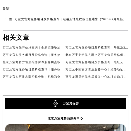
云南省玉溪市红塔区南北大街万宝龙售后服务中心（需提前预约）
最新）
云南省昭通市昭阳区青年路万宝龙售后服务中心（需提前预约）
下一篇:
万宝龙官方服务项目及价格查询｜电话及地址权威信息通告（2026年7月最新）
台湾省台北市万华区中华路万宝龙售后服务中心（需提前预约）
台湾省新北市板桥区文化路万宝龙售后服务中心（需提前预约）
相关文章
台湾省桃园市中坜区中丰路万宝龙售后服务中心（需提前预约）
万宝龙官方保养价格查询｜全新维修地址及服务热线权威信息公告（2026年7月最新）
万宝龙官方服务项目及价格查询｜热线及24小时维修地址权威信息通告（2026年7月最新）
台湾省台中市西屯区文华路万宝龙售后服务中心（需提前预约）
万宝龙官方服务项目及价格查询｜服务热线及具体地址权威信息通知（2026年7月最新）
北京万宝龙维修去哪？万宝龙售后维修保养服务中心指引权威公示（2026年7月最新）
台湾省台南市中西区国华街万宝龙售后服务中心（需提前预约）
北京万宝龙官方售后维修保养服务网点权威公示（2026年7月最新）
万宝龙官方服务项目及价格查询｜地址及售后服务热线权威信息公告（2026年7月最新）
台湾省高雄市新兴区五福路万宝龙售后服务中心（需提前预约）
万宝龙官方服务项目及价格查询｜服务热线及全部地址权威信息通知（2026年7月最新）
万宝龙中国官方售后服务中心｜维修地址与24小时服务电话权威信息公告（2026年7月最新）
台湾省基隆市仁爱区仁三路万宝龙售后服务中心（需提前预约）
万宝龙官方更换表蒙价格查询｜热线和全部网点地址权威信息公告（2026年7月最新）
万宝龙哪里维修售后服务中心地址查询权威公示（2026年7月最新）
台湾省新竹市东区中正路万宝龙售后服务中心（需提前预约）
台湾省嘉义市东区文化路万宝龙售后服务中心（需提前预约）
重庆市江北区观音桥步行街2号融恒时代广场9层902室万宝龙售后服务中心（需提前预约）
万宝龙保养
新疆维吾尔自治区乌鲁木齐市天山区红山路26号时代广场（CCMALL）C座17层17-B万宝龙售后服务中心（需提前预约）
浙江省温州市鹿城区锦绣路1067号置信广场10层1015室万宝龙售后服务中心（需提前预约）
北京万宝龙售后服务中心
黑龙江省哈尔滨市道里区友谊西路600号富力中心T2座写字楼29层03室室万宝龙售后服务中心（需提前预约）
辽宁省大连市中山区人民路15号国际金融大厦7层G室万宝龙售后服务中心（需提前预约）