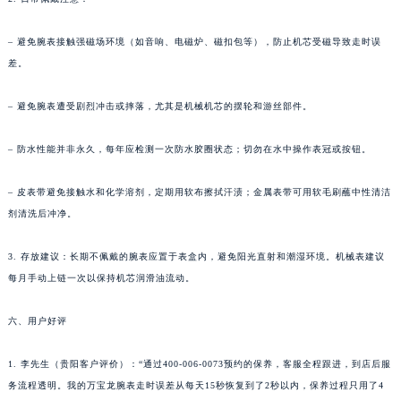
甘肃省嘉峪关市雄关区新华中路万宝龙售后服务中心（需提前预约）
– 避免腕表接触强磁场环境（如音响、电磁炉、磁扣包等），防止机芯受磁导致走时误
甘肃省金昌市金川区北京路万宝龙售后服务中心（需提前预约）
差。
甘肃省酒泉市肃州区西大街万宝龙售后服务中心（需提前预约）
甘肃省临夏市城南街道团结路万宝龙售后服务中心（需提前预约）
– 避免腕表遭受剧烈冲击或摔落，尤其是机械机芯的摆轮和游丝部件。
甘肃省陇南市武都区人民路万宝龙售后服务中心（需提前预约）
甘肃省平凉市崆峒区西大街万宝龙售后服务中心（需提前预约）
– 防水性能并非永久，每年应检测一次防水胶圈状态；切勿在水中操作表冠或按钮。
甘肃省庆阳市西峰区南大街万宝龙售后服务中心（需提前预约）
– 皮表带避免接触水和化学溶剂，定期用软布擦拭汗渍；金属表带可用软毛刷蘸中性清洁
甘肃省天水市秦州区民主路万宝龙售后服务中心（需提前预约）
剂清洗后冲净。
甘肃省武威市凉州区迎宾路万宝龙售后服务中心（需提前预约）
甘肃省张掖市甘州区民乐北路万宝龙售后服务中心（需提前预约）
3. 存放建议：长期不佩戴的腕表应置于表盒内，避免阳光直射和潮湿环境。机械表建议
宁夏回族自治区固原市原州区文化街万宝龙售后服务中心（需提前预约）
每月手动上链一次以保持机芯润滑油流动。
宁夏回族自治区石嘴山市大武口区贺兰山路万宝龙售后服务中心（需提前预约）
六、用户好评
宁夏回族自治区吴忠市利通区开元大道万宝龙售后服务中心（需提前预约）
宁夏回族自治区银川市兴庆区新华东路97号新百中心C馆一层C1-18号商铺万宝龙售后服务中心（需提前预约）
1. 李先生（贵阳客户评价）：“通过400-006-0073预约的保养，客服全程跟进，到店后服
宁夏回族自治区中卫市沙坡头区鼓楼东街万宝龙售后服务中心（需提前预约）
务流程透明。我的万宝龙腕表走时误差从每天15秒恢复到了2秒以内，保养过程只用了4
青海省果洛藏族自治州玛沁县团结路万宝龙售后服务中心（需提前预约）