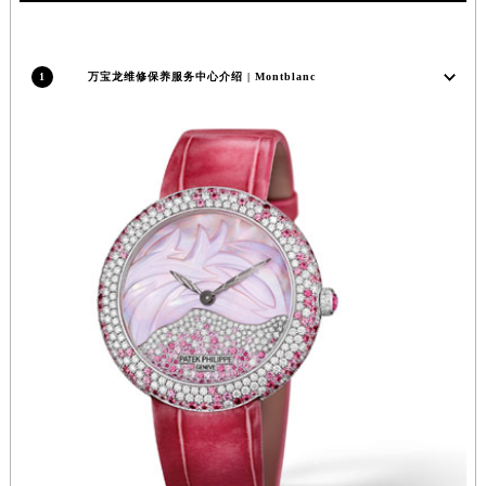
海南省海口市龙华区金贸东路5号海口华润大厦B座17层1707室万宝龙售后服务中心（需提前预约）
河北省唐山市路南区新华东道100号万达广场写字楼A座10层1002室万宝龙售后服务中心（需提前预约）
1
万宝龙维修保养服务中心介绍 | Montblanc
台州市椒江区东海大道1800号腾达中心东1幢20楼2002室万宝龙售后服务中心（需提前预约）
呼和浩特市玉泉区大学西街70号华润万象城写字楼（鄂尔多斯大厦）23层2326室万宝龙售后服务中心（需提前预约）
兰州市七里河区西津西路16号兰州中心写字楼21层2102室万宝龙售后服务中心（需提前预约）
重庆市解放碑渝中区民权路28号英利国际金融中心写字楼20层01室万宝龙售后服务中心（需提前预约）
节假日正常营业！