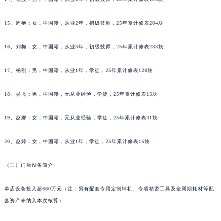
辽宁省营口市站前区市府路与渤海大街交叉口万宝龙售后服务中心（需提前预约）
15、周艳：女，中国籍，从业2年，初级技师，25年累计修表204块
辽宁省沈阳市沈河区中街路137号亨得利名表维修授权店1楼万宝龙售后服务中心（需提前预约）
辽宁省沈阳市沈河区中街路83号亨得利名表维修授权店1楼万宝龙售后服务中心（需提前预约）
16、刘梅：女，中国籍，从业3年，初级技师，25年累计修表233块
北京市朝阳区建国门外大街甲6号华熙国际中心D座11层1102室万宝龙售后服务中心（北京总部）（需提前预约）
北京市东城区东长安街1号王府井东方广场W3座6层602室万宝龙售后服务中心（需提前预约）
17、杨刚：男，中国籍，从业1年，学徒，25年累计修表128块
河北省保定市竞秀区朝阳北大街北国先天下万宝龙售后服务中心（需提前预约）
18、吴飞：男，中国籍，无从业经验，学徒，25年累计修表13块
内蒙古自治区阿拉善盟市左旗土尔扈特大街万宝龙售后服务中心（需提前预约）
内蒙古自治区巴彦淖尔市临河区新华街万宝龙售后服务中心（需提前预约）
19、赵娜：女，中国籍，无从业经验，学徒，25年累计修表41块
内蒙古自治区包头市青山区幸福路甲3号王府井百货名表维修万宝龙售后服务中心（需提前预约）
内蒙古自治区赤峰市红山区哈达街万宝龙售后服务中心（需提前预约）
20、赵婷：女，中国籍，从业1年，学徒，25年累计修表15块
内蒙古自治区鄂尔多斯市东胜区伊金霍洛街万宝龙售后服务中心（需提前预约）
内蒙古自治区呼伦贝尔市海拉尔区中央街万宝龙售后服务中心（需提前预约）
（三）门店设备简介
内蒙古自治区通辽市科尔沁区明仁大街万宝龙售后服务中心（需提前预约）
单店设备投入超660万元（注：另有配套专用定制辅机、专项精密工具及全周期耗材等配
内蒙古自治区乌海市海勃湾区人民南路万宝龙售后服务中心（需提前预约）
套资产未纳入本次核算）
内蒙古自治区乌兰察布市集宁区恩和大街万宝龙售后服务中心（需提前预约）
内蒙古自治区锡林郭勒盟市锡林浩特市光明街与额尔敦路交叉口万宝龙售后服务中心（需提前预约）