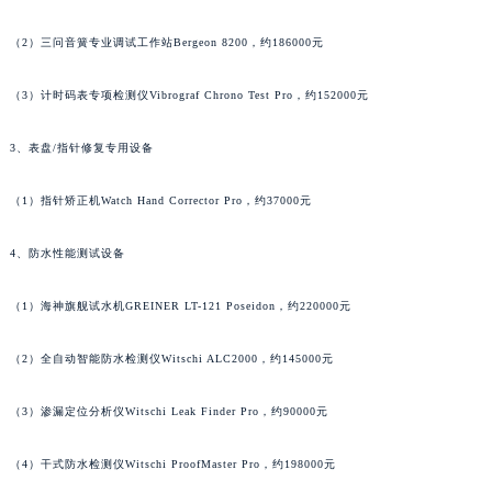
安徽省池州市贵池区长江路万宝龙售后服务中心（需提前预约）
（2）三问音簧专业调试工作站Bergeon 8200，约186000元
安徽省滁州市琅琊区南谯北路万宝龙售后服务中心（需提前预约）
安徽省阜阳市颍州区颍州北路万宝龙售后服务中心（需提前预约）
（3）计时码表专项检测仪Vibrograf Chrono Test Pro，约152000元
安徽省淮北市相山区淮海路万宝龙售后服务中心（需提前预约）
3、表盘/指针修复专用设备
安徽省淮南市田家庵区国庆中路万宝龙售后服务中心（需提前预约）
安徽省黄山市屯溪区黄山西路万宝龙售后服务中心（需提前预约）
（1）指针矫正机Watch Hand Corrector Pro，约37000元
安徽省六安市金安区解放中路万宝龙售后服务中心（需提前预约）
安徽省马鞍山市雨山区湖南西路万宝龙售后服务中心（需提前预约）
4、防水性能测试设备
安徽省宿州市埇桥区人民中路万宝龙售后服务中心（需提前预约）
安徽省铜陵市铜官区石城大道万宝龙售后服务中心（需提前预约）
（1）海神旗舰试水机GREINER LT-121 Poseidon，约220000元
安徽省芜湖市镜湖区中山路步行街万宝龙售后服务中心（需提前预约）
（2）全自动智能防水检测仪Witschi ALC2000，约145000元
安徽省宣城市宣州区叠嶂西路万宝龙售后服务中心（需提前预约）
福建省龙岩市新罗区九一南路万宝龙售后服务中心（需提前预约）
（3）渗漏定位分析仪Witschi Leak Finder Pro，约90000元
福建省南平市建阳区人民西路万宝龙售后服务中心（需提前预约）
福建省宁德市蕉城区天湖东路万宝龙售后服务中心（需提前预约）
（4）干式防水检测仪Witschi ProofMaster Pro，约198000元
福建省莆田市城厢区霞林街道荔华东大道万宝龙售后服务中心（需提前预约）