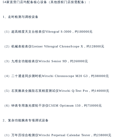
54家直营门店均配备核心设备（其他授权门店按需配备）：
内蒙古自治区兴安盟市乌兰浩特市兴安大街万宝龙售后服务中心（需提前预约）
山西省大同市平城区迎宾街万宝龙售后服务中心（需提前预约）
1、走时检测与调校设备
山西省晋城市城区黄华街万宝龙售后服务中心（需提前预约）
（1）超高精度天文台校表仪Vibrograf S-3000，约180000元
山西省晋中市榆次区顺城街万宝龙售后服务中心（需提前预约）
山西省临汾市尧都区解放路万宝龙售后服务中心（需提前预约）
（2）机械表校表仪Greiner Vibrograf ChronoScope X，约128000元
山西省吕梁市离石区永宁中路与建设街交叉口万宝龙售后服务中心（需提前预约）
山西省朔州市朔城区怡西路与鄯阳西街交汇处万宝龙售后服务中心（需提前预约）
（3）九维全功能校表仪Witschi Senior 9D，约260000元
山西省忻州市忻府区和平东街与七一南路交叉口万宝龙售后服务中心（需提前预约）
（4）二十通道同步测时机Witschi Chronoscope M20 G3，约380000元
山西省阳泉市郊区平阳东街与新城大道交叉口万宝龙售后服务中心（需提前预约）
山西省运城市盐湖区河东街万宝龙售后服务中心（需提前预约）
（5）石英腕表全频段石英精度测试仪Witschi Q-Test Pro，约140000元
山西省长治市潞州区英雄中路万宝龙售后服务中心（需提前预约）
山西省太原市迎泽区迎泽街道解放路15号亨得利名表维修授权店3楼万宝龙售后服务中心（需提前预约）
（6）钟表专用激光摆轮干涉仪CSEM Optimum 150，约750000元
天津市和平区赤峰道136号天津国际金融中心26层2603室万宝龙售后服务中心（需提前预约）
安徽省安庆市迎江区人民路万宝龙售后服务中心（需提前预约）
2、复杂功能腕表专项调试设备
安徽省蚌埠市蚌山区淮河路万宝龙售后服务中心（需提前预约）
（1）万年历综合检测仪Witschi Perpetual Calendar Tester，约238000元
安徽省亳州市谯城区魏武大道万宝龙售后服务中心（需提前预约）