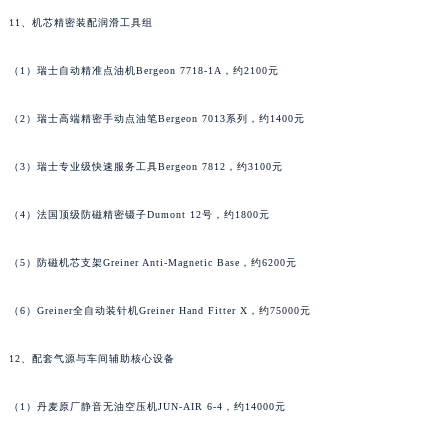
11、机芯精密装配润滑工具组
澳门特别行政区花地玛堂区关闸广场万宝龙售后服务中心（需提前预约）
澳门特别行政区花王堂区大三巴商圈万宝龙售后服务中心（需提前预约）
（1）瑞士自动精准点油机Bergeon 7718-1A，约2100元
澳门特别行政区嘉模堂区官也街万宝龙售后服务中心（需提前预约）
澳门省路氹城市金光大道万宝龙售后服务中心（需提前预约）
（2）瑞士高端精密手动点油笔Bergeon 7013系列，约1400元
澳门特别行政区望德堂区塔石广场万宝龙售后服务中心（需提前预约）
福建省福州市鼓楼区五四路128-1号恒力城写字楼15层03室万宝龙售后服务中心（需提前预约）
（3）瑞士专业级快速服务工具Bergeon 7812，约3100元
福建省厦门市思明区湖滨东路95号万象城华润大厦B座11层1104室万宝龙售后服务中心（需提前预约）
（4）法国顶级防磁精密镊子Dumont 12号，约1800元
广东省潮州市潮安区新风路与潮汕路交汇处万宝龙售后服务中心（需提前预约）
广东省广州市天河区天河路230号万菱汇国际中心A塔7层704室万宝龙售后服务中心（需提前预约）
（5）防磁机芯支架Greiner Anti-Magnetic Base，约6200元
广东省广州市越秀区环市东路371-375号世界贸易中心大厦南塔15层1507室万宝龙售后服务中心（需提前预约）
广东省河源市源城区越王大道万宝龙售后服务中心（需提前预约）
（6）Greiner全自动装针机Greiner Hand Fitter X，约75000元
广东省惠州市惠城区江北文昌一路7号华贸大厦1座30层3005室万宝龙售后服务中心（需提前预约）
12、配套气源与车间辅助核心设备
广东省江门市蓬江区广场西路万宝龙售后服务中心（需提前预约）
广东省揭阳市榕城进贤门步行街万宝龙售后服务中心（需提前预约）
（1）丹麦原厂静音无油空压机JUN-AIR 6-4，约14000元
广东省茂名市电白区水东街道迎宾大道万宝龙售后服务中心（需提前预约）
广东省梅州市梅江区金燕大道万宝龙售后服务中心（需提前预约）