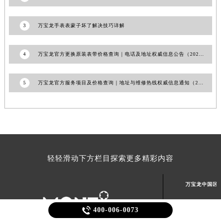
3
万宝龙手表表蒙子坏了解决技巧详解
4
万宝龙官方更换原装表带价格查询｜电话及地址权威信息公告（2026年7月最新）
5
万宝龙官方服务项目及价格查询｜地址与维修热线权威信息通知（2026年7月最新）
轻轻滑动下方栏目探索更多精彩内容
万宝龙中国区

400-006-0073
北京万宝龙维