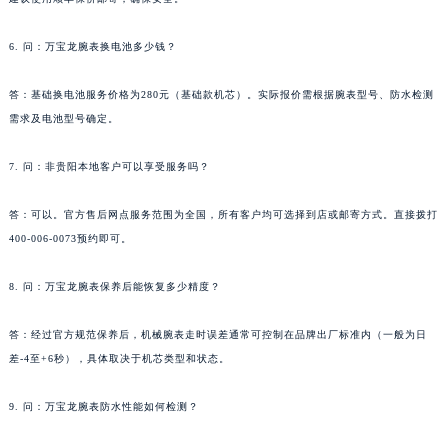
新疆维吾尔自治区克拉玛依市克拉玛依区友谊路万宝龙售后服务中心（需提前预约）
6. 问：万宝龙腕表换电池多少钱？
新疆维吾尔自治区库车市库车市文化东路万宝龙售后服务中心（需提前预约）
新疆维吾尔自治区库尔勒市库尔勒市人民东路万宝龙售后服务中心（需提前预约）
答：基础换电池服务价格为280元（基础款机芯）。实际报价需根据腕表型号、防水检测
新疆维吾尔自治区奎屯市团结西街万宝龙售后服务中心（需提前预约）
需求及电池型号确定。
新疆维吾尔自治区昆玉市昆泉街万宝龙售后服务中心（需提前预约）
新疆维吾尔自治区沙湾市三道河子镇世纪大道南路万宝龙售后服务中心（需提前预约）
7. 问：非贵阳本地客户可以享受服务吗？
新疆维吾尔自治区石河子市北二路万宝龙售后服务中心（需提前预约）
答：可以。官方售后网点服务范围为全国，所有客户均可选择到店或邮寄方式。直接拨打
新疆维吾尔自治区双河市光明路万宝龙售后服务中心（需提前预约）
400-006-0073预约即可。
新疆维吾尔自治区塔城市塔城地区闻琴路万宝龙售后服务中心（需提前预约）
新疆维吾尔自治区铁门关市兴疆路万宝龙售后服务中心（需提前预约）
8. 问：万宝龙腕表保养后能恢复多少精度？
新疆维吾尔自治区图木舒克市图木舒克市中兴街万宝龙售后服务中心（需提前预约）
新疆维吾尔自治区吐鲁番市高昌区文化中路文化中路万宝龙售后服务中心（需提前预约）
答：经过官方规范保养后，机械腕表走时误差通常可控制在品牌出厂标准内（一般为日
差-4至+6秒），具体取决于机芯类型和状态。
新疆维吾尔自治区乌苏市乌鲁木齐北路万宝龙售后服务中心（需提前预约）
新疆维吾尔自治区五家渠市长征西街万宝龙售后服务中心（需提前预约）
9. 问：万宝龙腕表防水性能如何检测？
新疆维吾尔自治区新星市东风路万宝龙售后服务中心（需提前预约）
新疆维吾尔自治区伊宁市解放西路万宝龙售后服务中心（需提前预约）