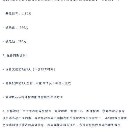
香港特别行政区九龙区油尖旺区弥敦道万宝龙售后服务中心（需提前预约）
– 基础保养：1180元
香港特别行政区铜锣湾区湾仔区轩尼诗道万宝龙售后服务中心（需提前预约）
河南省安阳市文峰区解放大道万宝龙售后服务中心（需提前预约）
– 换表蒙：1380元
河南省鹤壁市淇滨区九州路万宝龙售后服务中心（需提前预约）
河南省济源市沁园街道济水大道万宝龙售后服务中心（需提前预约）
– 换电池：280元
河南省焦作市解放区解放路万宝龙售后服务中心（需提前预约）
2. 服务周期说明：
河南省开封市鼓楼区中山路万宝龙售后服务中心（需提前预约）
河南省洛阳市西工区中州中路与解放路交叉口万宝龙售后服务中心（需提前预约）
– 保养完成需3至5天（不含邮寄时间）
河南省漯河市源汇区交通路万宝龙售后服务中心（需提前预约）
河南省南阳市宛城区范蠡东路与南都路交叉口万宝龙售后服务中心（需提前预约）
– 更换配件需3天左右，有配件情况下可当天完成
河南省平顶山市卫东区建设路万宝龙售后服务中心（需提前预约）
河南省濮阳市大华龙区开州路绿城路交叉口万宝龙售后服务中心（需提前预约）
– 复杂机芯或特殊材质配件需额外评估时间
河南省三门峡市湖滨区和平路万宝龙售后服务中心（需提前预约）
3. 价格说明：由于手表的等级型号、复杂程度、制作工艺、配件材质、损坏情况及服务
河南省商丘市梁园区神火大道万宝龙售后服务中心（需提前预约）
项目等各项不同因素，导致每款腕表不同情况的维修保养报价无法统一。详细的报价需要
河南省新乡市红旗区人民路万宝龙售后服务中心（需提前预约）
您向客服提供腕表的具体信息、腕表现状及服务项目，方可为您提供准确的服务报价。
河南省信阳市浉河区东方红大道万宝龙售后服务中心（需提前预约）