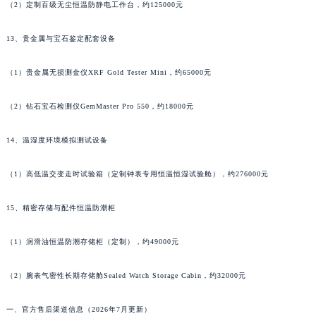
（2）定制百级无尘恒温防静电工作台，约125000元
广东省清远市清城区湖西路万宝龙售后服务中心（需提前预约）
广东省汕头市龙湖区长平路万宝龙售后服务中心（需提前预约）
13、贵金属与宝石鉴定配套设备
广东省汕尾市城区香洲街道园林社区翠园街万宝龙售后服务中心（需提前预约）
（1）贵金属无损测金仪XRF Gold Tester Mini，约65000元
广东省韶关市武江区芙蓉新区与老城中心交汇处万宝龙售后服务中心（需提前预约）
广东省深圳市罗湖区深南东路5001号华润大厦17层1701室万宝龙售后服务中心（需提前预约）
（2）钻石宝石检测仪GemMaster Pro 550，约18000元
广东省阳江市江城区东风一路万宝龙售后服务中心（需提前预约）
广东省云浮市云城区金山路万宝龙售后服务中心（需提前预约）
14、温湿度环境模拟测试设备
广东省湛江市赤坎区观海北路万宝龙售后服务中心（需提前预约）
（1）高低温交变走时试验箱（定制钟表专用恒温恒湿试验舱），约276000元
广东省肇庆市端州区信安大道与砚都大道交汇处万宝龙售后服务中心（需提前预约）
广西壮族自治区百色市右江区中山二路万宝龙售后服务中心（需提前预约）
15、精密存储与配件恒温防潮柜
广西壮族自治区北海市海城区北京路万宝龙售后服务中心（需提前预约）
广西壮族自治区崇左市江州区石景林街道友谊大道与丽川路交汇处万宝龙售后服务中心（需提前预约）
（1）润滑油恒温防潮存储柜（定制），约49000元
广西壮族自治区防城港市港口区金花茶大道万宝龙售后服务中心（需提前预约）
广西壮族自治区贵港市港北区港城街道布山大道与仙衣路交叉口万宝龙售后服务中心（需提前预约）
（2）腕表气密性长期存储舱Sealed Watch Storage Cabin，约32000元
广西壮族自治区桂林市秀峰区红岭路万宝龙售后服务中心（需提前预约）
一、官方售后渠道信息（2026年7月更新）
广西壮族自治区河池市金城江区金城江街道朝阳路万宝龙售后服务中心（需提前预约）