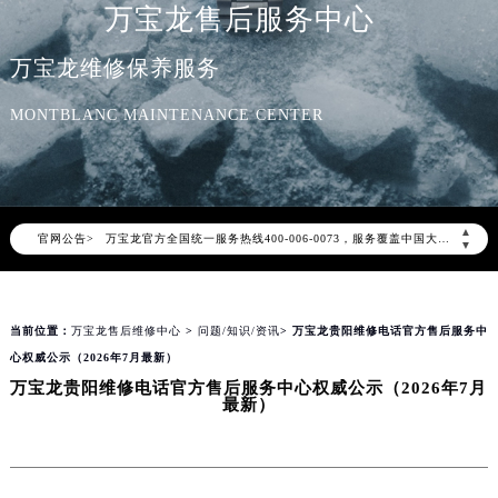
万宝龙售后服务中心
万宝龙维修保养服务
MONTBLANC MAINTENANCE CENTER
2026年8月万宝龙中国区售后服务网络优化升级公告
2026年8月万宝龙全国官方售后客户服务热线：400-006-0073
万宝龙官方全国统一服务热线400-006-0073，服务覆盖中国大陆、香港、澳门、台湾全部区域（非大陆需加拨“+86”）
▲
官网公告>
▼
2026年8月万宝龙售后服务中心最新网点地址：
北京市朝阳区建国门外大街甲6号华熙国际中心写字楼D座11层1102室（北京总部）（需提前预约）
北京市东城区东长安街1号东方广场写字楼W3座6层602室（需提前预约）
当前位置：
万宝龙售后维修中心
>
问题/知识/资讯
> 万宝龙贵阳维修电话官方售后服务中
天津市和平区赤峰道136号天津国际金融中心写字楼26层2603室（需提前预约）
心权威公示（2026年7月最新）
上海市徐汇区虹桥路3号港汇中心写字楼2座37层3705室（需提前预约）
万宝龙贵阳维修电话官方售后服务中心权威公示（2026年7月
最新）
上海市黄浦区南京东路299号宏伊国际广场写字楼8层806室（需提前预约）
南京市秦淮区中山南路1号（新街口）南京中心写字楼22层C1-1室（需提前预约）
常州市新北区龙锦路1590号现代传媒中心写字楼5号楼10层1008室（需提前预约）
徐州市鼓楼区淮海东路29号苏宁广场IFC国际金融中心写字楼35层3508室（需提前预约）