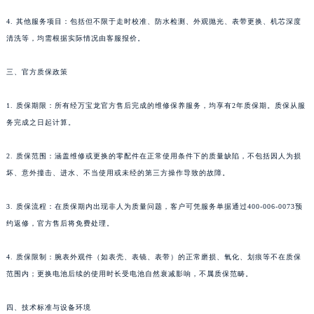
河南省许昌市魏都区建安大道与八龙路交叉口万宝龙售后服务中心（需提前预约）
4. 其他服务项目：包括但不限于走时校准、防水检测、外观抛光、表带更换、机芯深度
河南省郑州市二七区民主路10号华润大厦29层2905室万宝龙售后服务中心（需提前预约）
清洗等，均需根据实际情况由客服报价。
河南省周口市川汇区七一路万宝龙售后服务中心（需提前预约）
三、官方质保政策
河南省驻马店市驿城区乐山大道与置地大道交叉口万宝龙售后服务中心（需提前预约）
湖北省鄂州市鄂城区文星大道万宝龙售后服务中心（需提前预约）
1. 质保期限：所有经万宝龙官方售后完成的维修保养服务，均享有2年质保期。质保从服
湖北省黄冈市黄州区赤壁大道万宝龙售后服务中心（需提前预约）
务完成之日起计算。
湖北省黄石市黄石港区武汉路万宝龙售后服务中心（需提前预约）
湖北省荆门市东宝中天街步行街万宝龙售后服务中心（需提前预约）
2. 质保范围：涵盖维修或更换的零配件在正常使用条件下的质量缺陷，不包括因人为损
坏、意外撞击、进水、不当使用或未经的第三方操作导致的故障。
湖北省荆州市荆州区荆中路万宝龙售后服务中心（需提前预约）
湖北省十堰市茅箭区人民北路万宝龙售后服务中心（需提前预约）
3. 质保流程：在质保期内出现非人为质量问题，客户可凭服务单据通过400-006-0073预
湖北省随州市曾都区青年路万宝龙售后服务中心（需提前预约）
约返修，官方售后将免费处理。
湖北省咸宁市咸安区长安大道万宝龙售后服务中心（需提前预约）
湖北省襄阳市樊城区长虹路与人民路交叉口万宝龙售后服务中心（需提前预约）
4. 质保限制：腕表外观件（如表壳、表镜、表带）的正常磨损、氧化、划痕等不在质保
湖北省孝感市孝南区复兴大道万宝龙售后服务中心（需提前预约）
范围内；更换电池后续的使用时长受电池自然衰减影响，不属质保范畴。
湖北省宜昌市西陵区夷陵大道与港窑路万宝龙售后服务中心（需提前预约）
四、技术标准与设备环境
湖南省常德市武陵区人民路万宝龙售后服务中心（需提前预约）