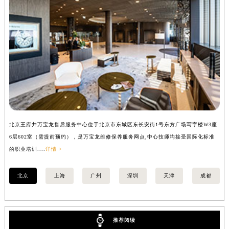
广东省佛山市禅城区季华五路57号万科金融中心C座12层1205室万宝龙售后服务中心（需提前预约）
广东省东莞市东城街道鸿福东路1号民盈国贸中心T1写字楼9层907室万宝龙售后服务中心（需提前预约）
江苏省无锡市梁溪区人民中路139号恒隆广场写字楼1座11层1104室万宝龙售后服务中心（需提前预约）
江苏省南通市崇川区工农路57号圆融广场写字楼16层1603室万宝龙售后服务中心（需提前预约）
江苏省苏州市苏州工业园区 星港街199号苏州中心办公楼C座22层08室万宝龙售后服务中心（需提前预约）
湖北省武汉市江汉区解放大道686号世界贸易大厦38层09室万宝龙售后服务中心（需提前预约）
广西省南宁市青秀区金湖路59号地王大厦12楼1224室万宝龙售后服务中心（需提前预约）
安徽省合肥市蜀山区潜山路111号万象城华润大厦B座12楼03室万宝龙售后服务中心（需提前预约）
北京王府井万宝龙售后服务中心位于北京市东城区东长安街1号东方广场写字楼W3座
上
福建省泉州市丰泽区宝洲路729号浦西万达中心写字楼A座7楼709室万宝龙售后服务中心（需提前预约）
6层602室（需提前预约），是万宝龙维修保养服务网点,中心技师均接受国际化标准
8
山东省青岛市南区山东路6号华润大厦B座22层04室万宝龙售后服务中心（需提前预约）
的职业培训....
详情 >
业培
山东省烟台市芝罘区胜利路139号万达金融中心A座907室万宝龙售后服务中心（需提前预约）
吉林省长春市朝阳区西安大路727号中银大厦A座(旺进大厦)18层09室万宝龙售后服务中心（需提前预约）
北京
上海
广州
深圳
天津
成都
贵州省贵阳市南明区都司高架桥路33号亨特国际金融中心14楼14D万宝龙售后服务中心（需提前预约）
云南省昆明市盘龙区北京路928号同德昆明广场写字楼10层06室万宝龙售后服务中心（需提前预约）
河北省石家庄市长安区中山东路39号勒泰中心写字楼B座13层07室万宝龙售后服务中心（需提前预约）
推荐阅读
陕西省西安市碑林区南关正街88号华侨城长安国际中心E座6楼10室万宝龙售后服务中心（需提前预约）