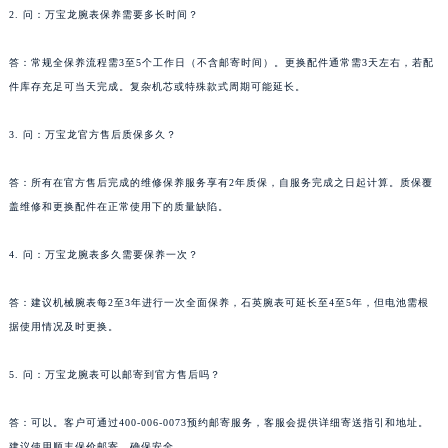
2. 问：万宝龙腕表保养需要多长时间？
新疆维吾尔自治区阿克苏市东大街万宝龙售后服务中心（需提前预约）
新疆维吾尔自治区阿拉尔市胜利大道万宝龙售后服务中心（需提前预约）
答：常规全保养流程需3至5个工作日（不含邮寄时间）。更换配件通常需3天左右，若配
新疆维吾尔自治区阿拉山口市友好路万宝龙售后服务中心（需提前预约）
件库存充足可当天完成。复杂机芯或特殊款式周期可能延长。
新疆维吾尔自治区阿勒泰市解放路万宝龙售后服务中心（需提前预约）
3. 问：万宝龙官方售后质保多久？
新疆维吾尔自治区阿图什市光明路万宝龙售后服务中心（需提前预约）
新疆维吾尔自治区白杨市军垦路万宝龙售后服务中心（需提前预约）
答：所有在官方售后完成的维修保养服务享有2年质保，自服务完成之日起计算。质保覆
新疆维吾尔自治区北屯市团结路万宝龙售后服务中心（需提前预约）
盖维修和更换配件在正常使用下的质量缺陷。
新疆维吾尔自治区博乐市博乐市北京路万宝龙售后服务中心（需提前预约）
新疆维吾尔自治区昌吉市延安北路万宝龙售后服务中心（需提前预约）
4. 问：万宝龙腕表多久需要保养一次？
新疆维吾尔自治区阜康市博峰路万宝龙售后服务中心（需提前预约）
答：建议机械腕表每2至3年进行一次全面保养，石英腕表可延长至4至5年，但电池需根
新疆维吾尔自治区哈密市伊州区建国北路万宝龙售后服务中心（需提前预约）
据使用情况及时更换。
新疆维吾尔自治区和田市和田市北京西路万宝龙售后服务中心（需提前预约）
新疆维吾尔自治区胡杨河市胡杨河市胡杨路万宝龙售后服务中心（需提前预约）
5. 问：万宝龙腕表可以邮寄到官方售后吗？
新疆维吾尔自治区霍尔果斯市亚欧北路万宝龙售后服务中心（需提前预约）
新疆维吾尔自治区喀什市解放北路万宝龙售后服务中心（需提前预约）
答：可以。客户可通过400-006-0073预约邮寄服务，客服会提供详细寄送指引和地址。
新疆维吾尔自治区可克达拉市幸福路万宝龙售后服务中心（需提前预约）
建议使用顺丰保价邮寄，确保安全。