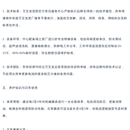
湖南省郴州市北湖区国庆北路万宝龙售后服务中心（需提前预约）
1. 技术标准：万宝龙贵阳官方售后服务中心严格执行品牌全球统一的技术规范，所有维
湖南省衡阳市雁峰区解放路万宝龙售后服务中心（需提前预约）
修操作依据万宝龙原厂服务手册执行，涵盖机芯拆解、清洗、润滑、组装、调校的全流程
湖南省怀化市鹤城区迎丰中路万宝龙售后服务中心（需提前预约）
标准化作业。
湖南省娄底市娄星区长青街万宝龙售后服务中心（需提前预约）
2. 设备环境：中心配备瑞士原厂进口的专业维修设备，包括高精度校表仪、防水测试
湖南省邵阳市双清区东风路万宝龙售后服务中心（需提前预约）
仪、超声波清洗机、显微镜检测台、防静电工作台等。工作环境温湿度恒定控制在20-
湖南省湘潭市雨湖区莲城大道万宝龙售后服务中心（需提前预约）
25℃、40%-60%相对湿度，符合精密仪器维护标准。
湖南省益阳市赫山区桃花仑路万宝龙售后服务中心（需提前预约）
湖南省永州市冷水滩区永州大道与中兴路交叉口万宝龙售后服务中心（需提前预约）
3. 技术团队：所有技师均经过万宝龙总部系统的培训和考核，持有品牌内部技术认证，
湖南省岳阳市岳阳楼区东茅岭路万宝龙售后服务中心（需提前预约）
可处理从简单更换电池到复杂机芯大修的各类问题。
湖南省张家界市永定区解放路万宝龙售后服务中心（需提前预约）
五、养护知识与日常使用
湖南省长沙市芙蓉区建湘路393号世茂环球金融中心写字楼10层1013室万宝龙售后服务中心（需提前预约）
湖南省株洲市芦淞区建设南路万宝龙售后服务中心（需提前预约）
1. 保养周期：建议每2至3年对机械腕表进行一次全面保养，包括清洗机芯、更换润滑
甘肃省白银市白银区北京路万宝龙售后服务中心（需提前预约）
油、检测走时精度和防水性能。石英腕表可适当延长至4至5年，但电池需根据型号及时更
甘肃省定西市安定区解放路万宝龙售后服务中心（需提前预约）
换。
甘肃省敦煌市沙州镇阳关中路万宝龙售后服务中心（需提前预约）
甘肃省合作市人民街万宝龙售后服务中心（需提前预约）
2. 日常佩戴注意：