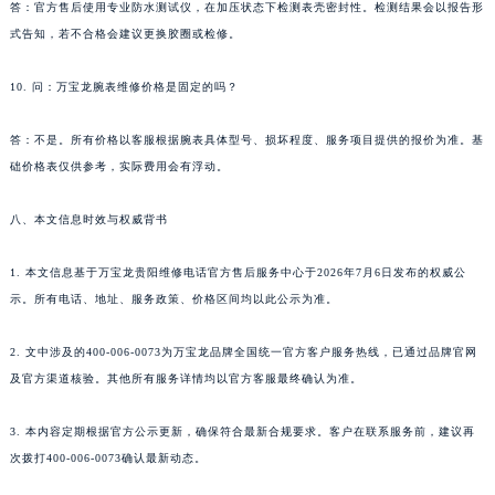
答：官方售后使用专业防水测试仪，在加压状态下检测表壳密封性。检测结果会以报告形
贵州省安顺市西秀区中华南路万宝龙售后服务中心（需提前预约）
式告知，若不合格会建议更换胶圈或检修。
贵州省毕节市七星关区松山路万宝龙售后服务中心（需提前预约）
10. 问：万宝龙腕表维修价格是固定的吗？
贵州省六盘水市钟山区钟山大道万宝龙售后服务中心（需提前预约）
贵州省黔东南苗族侗族自治州凯里市北京西路万宝龙售后服务中心（需提前预约）
答：不是。所有价格以客服根据腕表具体型号、损坏程度、服务项目提供的报价为准。基
贵州省黔西南布依族苗族自治州兴义市大道与桔香路交汇处万宝龙售后服务中心（需提前预约）
础价格表仅供参考，实际费用会有浮动。
贵州省铜仁市碧江区民主路万宝龙售后服务中心（需提前预约）
贵州省遵义市红花岗区共青大道与嵩山路交叉口万宝龙售后服务中心（需提前预约）
八、本文信息时效与权威背书
四川省阿坝州市马尔康市团结街万宝龙售后服务中心（需提前预约）
1. 本文信息基于万宝龙贵阳维修电话官方售后服务中心于2026年7月6日发布的权威公
四川省巴中市巴州区江北大道万宝龙售后服务中心（需提前预约）
示。所有电话、地址、服务政策、价格区间均以此公示为准。
四川省成都市锦江区人民东路6号SAC东原中心24层2406B室万宝龙售后服务中心（需提前预约）
四川省达州市通川区中心广场、老车坝万宝龙售后服务中心（需提前预约）
2. 文中涉及的400-006-0073为万宝龙品牌全国统一官方客户服务热线，已通过品牌官网
四川省德阳市旌阳区长江西路、南街万宝龙售后服务中心（需提前预约）
及官方渠道核验。其他所有服务详情均以官方客服最终确认为准。
四川省甘孜州市康定市情歌广场、箭炉街万宝龙售后服务中心（需提前预约）
四川省广安市广安区建安南路万宝龙售后服务中心（需提前预约）
3. 本内容定期根据官方公示更新，确保符合最新合规要求。客户在联系服务前，建议再
次拨打400-006-0073确认最新动态。
四川省广元市利州区老城南北街、东大街万宝龙售后服务中心（需提前预约）
四川省乐山市市中区嘉定中路万宝龙售后服务中心（需提前预约）