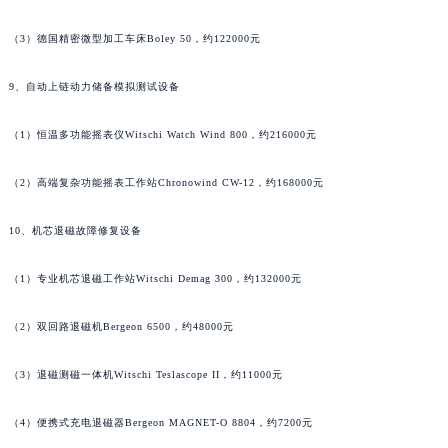
山东省潍坊市奎文区东风东街万宝龙售后服务中心（需提前预约）
（3）德国精密微型加工车床Boley 50，约122000元
山东省枣庄市滕州市北辛路与善国路交叉口万宝龙售后服务中心（需提前预约）
山东省淄博市张店区金晶大道万宝龙售后服务中心（需提前预约）
9、自动上链动力储备模拟测试设备
上海市黄浦区南京东路299号宏伊国际广场写字楼8层806室万宝龙售后服务中心（需提前预约）
（1）恒温多功能摇表仪Witschi Watch Wind 800，约216000元
上海市徐汇区虹桥路3号港汇中心2座37层3705室万宝龙售后服务中心（需提前预约）
浙江省杭州市上城区钱江路1366号华润大厦A座5层503-5室万宝龙售后服务中心（需提前预约）
（2）高端复杂功能摇表工作站Chronowind CW-12，约168000元
浙江省湖州市吴兴区劳动路万宝龙售后服务中心（需提前预约）
浙江省嘉兴市南湖区广益路705号嘉兴世界贸易中心A座13层1304室万宝龙售后服务中心（需提前预约）
10、机芯退磁故障修复设备
浙江省金华市金东区东市南街777号金华万达广场4号楼22楼2209室万宝龙售后服务中心（需提前预约）
浙江省丽水市莲都区解放街万宝龙售后服务中心（需提前预约）
（1）专业机芯退磁工作站Witschi Demag 300，约132000元
浙江省宁波市江北区大闸南路500号来福士广场办公楼20层2009室万宝龙售后服务中心（需提前预约）
（2）双回路退磁机Bergeon 6500，约48000元
浙江省衢州市柯城区上街万宝龙售后服务中心（需提前预约）
浙江省绍兴市越城区胜利东路379号世茂天际中心写字楼8层805室万宝龙售后服务中心（需提前预约）
（3）退磁测磁一体机Witschi Teslascope II，约11000元
浙江省舟山市定海区解放东路万宝龙售后服务中心（需提前预约）
澳门特别行政区大堂区议事亭前地（新马路）万宝龙售后服务中心（需提前预约）
（4）便携式充电退磁器Bergeon MAGNET-O 8804，约7200元
澳门特别行政区风顺堂区南湾大马路万宝龙售后服务中心（需提前预约）