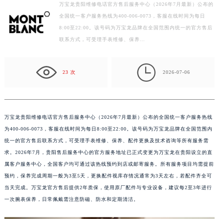
万宝龙贵阳维修电话官方售后服务中心（2026年7月最新）公布的
扬州市邗江区国展路29号星耀天地写字楼1号楼18层1803室（需提前预约）
全国统一客户服务热线为400-006-0073，客服在线时间为每日
盐城市盐都区世纪大道5号盐城金融城写字楼1号楼16层1604室（需提前预约）
8:00至22:00。该号码为万宝龙品牌在全国范围内统一的官方售后
联系方式，可受理手表维修、保养…
泰州市海陵区永定东路399号置地商务中心东塔写字楼（华润万象城）17层1706室（需提前预约）
宁波市江北区大闸南路500号来福士广场办公楼20层2009室（需提前预约）

杭州市上城区钱江路1366号华润大厦写字楼A座5层503-5室（需提前预约）
23 次
2026-07-06
金华市金东区东市南街777号金华万达广场写字楼4号楼22层2209室（需提前预约）
绍兴市越城区胜利东路379号世茂天际中心写字楼8层805室（需提前预约）
嘉兴市南湖区广益路705号嘉兴世界贸易中心写字楼A座13层1304室（需提前预约）
万宝龙贵阳维修电话官方售后服务中心（2026年7月最新）公布的全国统一客户服务热线
南昌市红谷滩新区红谷中大道998号绿地双子塔（中央广场）A1座办公楼14层07室（需提前预约）
为400-006-0073，客服在线时间为每日8:00至22:00。该号码为万宝龙品牌在全国范围内
济南市历下区经十路11111号华润中心写字楼（万象城）15层1508室（需提前预约）
统一的官方售后联系方式，可受理手表维修、保养、配件更换及技术咨询等所有服务需
广州市天河区天河路230号万菱汇国际中心写字楼A塔7层704室（需提前预约）
求。2026年7月，贵阳售后服务中心的官方服务地址已正式变更为万宝龙在贵阳设立的直
广州市越秀区环市东路371-375号世界贸易中心大厦南塔写字楼15层07室（需提前预约）
属客户服务中心，全国客户均可通过该热线预约到店或邮寄服务。所有服务项目均需提前
预约，保养完成周期一般为3至5天，更换配件视库存情况通常为3天左右，若配件齐全可
深圳市罗湖区深南东路5001号华润大厦写字楼17层1701室（需提前预约）
当天完成。万宝龙官方售后提供2年质保，使用原厂配件与专业设备，建议每2至3年进行
惠州市惠城区江北文昌一路7号华贸大厦写字楼1座30层05室（需提前预约）
一次腕表保养，日常佩戴需注意防磁、防水和定期清洁。
厦门市思明区湖滨东路95号华润大厦写字楼B座11层1104室（需提前预约）
福州市鼓楼区五四路128-1号恒力城写字楼15层03室（需提前预约）