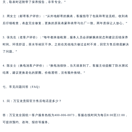
天，取表时还附带了保养报告，非常专业。”
青海省海北藏族自治州海晏县将军路万宝龙售后服务中心（需提前预约）
青海省海东市乐都区滨河路万宝龙售后服务中心（需提前预约）
2. 周女士（邮寄客户评价）：“从外地邮寄的腕表，客服指导了包装和寄送流程。收到表
后仔细检查，表盘完全修复，更换的原装表蒙和表带与出厂一致。两年质保让人放心。”
青海省海南藏族自治州共和县青海湖大街万宝龙售后服务中心（需提前预约）
青海省海西蒙古族藏族自治州德令哈市柴达木路万宝龙售后服务中心（需提前预约）
3. 张先生（老客户评价）：“每年都来做检测，服务人员会讲解腕表状态和建议后续保养
青海省黄南藏族自治州同仁市德合隆路万宝龙售后服务中心（需提前预约）
时间。环境舒适，茶水等候区干净。之前在其他地方修过走时不准，回官方售后彻底解决
青海省西宁市城西区海湖新区西关大道万宝龙售后服务中心（需提前预约）
了问题。”
青海省玉树藏族自治州结古镇胜利路万宝龙售后服务中心（需提前预约）
陕西省安康市汉滨区金州路万宝龙售后服务中心（需提前预约）
4. 陈女士（换电池客户评价）：“换电池很快，当天就拿到了。客服主动提醒了防水测试
结果，建议更换老化的胶圈。价格透明，没有额外推销。”
陕西省宝鸡市渭滨区经二路万宝龙售后服务中心（需提前预约）
陕西省汉中市汉台区北大街万宝龙售后服务中心（需提前预约）
七、常见问题问答（FAQ）
陕西省商洛市商州区州城街万宝龙售后服务中心（需提前预约）
陕西省铜川市王益区红旗街万宝龙售后服务中心（需提前预约）
1. 问：万宝龙贵阳官方售后电话是多少？
陕西省渭南市临渭区东风大街万宝龙售后服务中心（需提前预约）
陕西省咸阳市秦都区沣西新城统一西路与白马河路交汇处万宝龙售后服务中心（需提前预约）
答：万宝龙全国统一客户服务热线为400-006-0073，客服在线时间为每日8:00至22:00，
可提供预约、咨询、报价等服务。
陕西省延安市宝塔区中心街万宝龙售后服务中心（需提前预约）
陕西省榆林市榆阳区长兴路万宝龙售后服务中心（需提前预约）