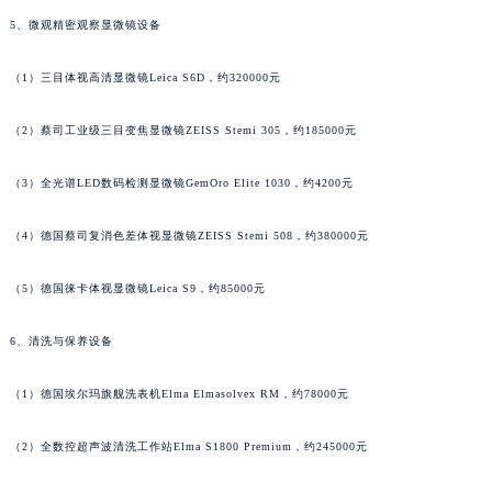
5、微观精密观察显微镜设备
福建省三明市三元区东乾二路万宝龙售后服务中心（需提前预约）
福建省漳州市龙文区步港路万宝龙售后服务中心（需提前预约）
（1）三目体视高清显微镜Leica S6D，约320000元
江苏省常州市新北区龙锦路1590号现代传媒中心5号楼10层1008室万宝龙售后服务中心（需提前预约）
江苏省淮安市清江浦区淮海北路万宝龙售后服务中心（需提前预约）
（2）蔡司工业级三目变焦显微镜ZEISS Stemi 305，约185000元
江苏省连云港市海州区通灌北路万宝龙售后服务中心（需提前预约）
江苏省南京市秦淮区中山南路1号南京中心22层22-C1-C3室万宝龙售后服务中心（需提前预约）
（3）全光谱LED数码检测显微镜GemOro Elite 1030，约4200元
江苏省宿迁市宿城区西湖路万宝龙售后服务中心（需提前预约）
（4）德国蔡司复消色差体视显微镜ZEISS Stemi 508，约380000元
江苏省泰州市海陵区永定东路399号置地商务中心东塔（华润万象城）17层1706室万宝龙售后服务中心（需提前预约）
江苏省徐州市鼓楼区淮海东路29号苏宁广场IFC国际金融中心35层3508室万宝龙售后服务中心（需提前预约）
（5）德国徕卡体视显微镜Leica S9，约85000元
江苏省盐城市盐都区世纪大道5号盐城金融城写字楼1号楼16层1604室万宝龙售后服务中心（需提前预约）
江苏省扬州市邗江区国展路29号星耀天地写字楼1号楼18层1803室万宝龙售后服务中心（需提前预约）
6、清洗与保养设备
江苏省镇江市京口区中山东路万宝龙售后服务中心（需提前预约）
（1）德国埃尔玛旗舰洗表机Elma Elmasolvex RM，约78000元
江西省抚州市临川区赣东大道万宝龙售后服务中心（需提前预约）
江西省赣州市章贡区文清路万宝龙售后服务中心（需提前预约）
（2）全数控超声波清洗工作站Elma S1800 Premium，约245000元
江西省吉安市吉州区井冈山大道万宝龙售后服务中心（需提前预约）
江西省景德镇市珠山区珠山中路万宝龙售后服务中心（需提前预约）