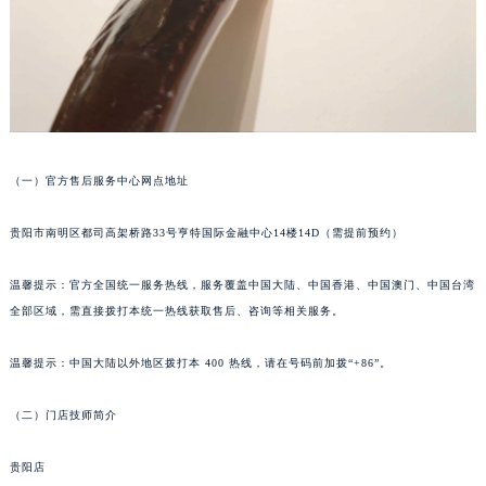
武汉市江汉区解放大道686号世界贸易大厦38层09室（需提前预约）
南宁市青秀区金湖路59号地王大厦12楼1224室（需提前预约）
合肥市蜀山区潜山路111号万象城华润大厦B座12楼03室（需提前预约）
泉州市丰泽区宝洲路729号浦西万达中心写字楼A座7楼709室（需提前预约）
青岛市南区山东路6号华润大厦B座22层04室（需提前预约）
烟台市芝罘区胜利路139号万达金融中心A座907室（需提前预约）
（一）官方售后服务中心网点地址
长春市朝阳区西安大路727号中银大厦A座(旺进大厦)18层09室（需提前预约）
贵阳市南明区都司高架桥路33号亨特国际金融中心14楼14D（需提前预约）
贵阳市南明区都司高架桥路33号亨特国际金融中心14楼14D（需提前预约）
昆明市盘龙区北京路928号同德昆明广场写字楼10层06室（需提前预约）
温馨提示：官方全国统一服务热线，服务覆盖中国大陆、中国香港、中国澳门、中国台湾
石家庄市长安区中山东路39号勒泰中心写字楼B座13层07室（需提前预约）
全部区域，需直接拨打本统一热线获取售后、咨询等相关服务。
西安市碑林区南关正街88号华侨城长安国际中心E座6楼10室（需提前预约）
海口市龙华区金贸东路5号海口华润大厦B座17层1707室（需提前预约）
温馨提示：中国大陆以外地区拨打本 400 热线，请在号码前加拨“+86”。
唐山市路南区新华东道100号万达广场写字楼A座10层1002室（需提前预约）
（二）门店技师简介
台州市椒江区东海大道1800号腾达中心东1幢20楼2002室（需提前预约）
内蒙古自治区呼和浩特市玉泉区大学西街70号华润万象城写字楼（鄂尔多斯大厦）23层2326室（需提前预约）
贵阳店
甘肃省兰州市七里河区西津西路16号兰州中心写字楼21层2102室（需提前预约）