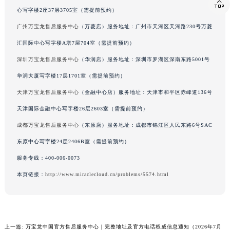

心写字楼2座37层3705室（需提前预约）
西藏自治区那曲市色尼区浙江西路万宝龙售后服务中心（需提前预约）
广州万宝龙售后服务中心
（万菱店）服务地址：广州市天河区天河路230号万菱
西藏自治区日喀则市桑珠孜区上海中路万宝龙售后服务中心（需提前预约）
西藏自治区山南市乃东区湖北大道万宝龙售后服务中心（需提前预约）
汇国际中心写字楼A塔7层704室（需提前预约）
云南省保山市隆阳区正阳路万宝龙售后服务中心（需提前预约）
深圳万宝龙售后服务中心
（华润店）服务地址：深圳市罗湖区深南东路5001号
云南省楚雄彝族自治州楚雄市鹿城南路万宝龙售后服务中心（需提前预约）
华润大厦写字楼17层1701室（需提前预约）
云南省大理白族自治州大理市建设路万宝龙售后服务中心（需提前预约）
天津万宝龙售后服务中心
（金融中心店）服务地址：天津市和平区赤峰道136号
云南省德宏傣族景颇族自治州芒市团结大街万宝龙售后服务中心（需提前预约）
天津国际金融中心写字楼26层2603室（需提前预约）
云南省迪庆藏族自治州香格里拉市长征大道万宝龙售后服务中心（需提前预约）
成都万宝龙售后服务中心
（东原店）服务地址：成都市锦江区人民东路6号SAC
云南省红河哈尼族彝族自治州蒙自市天马路万宝龙售后服务中心（需提前预约）
东原中心写字楼24层2406B室（需提前预约）
云南省丽江市古城区七星街万宝龙售后服务中心（需提前预约）
云南省临沧市临翔区世纪路万宝龙售后服务中心（需提前预约）
服务专线：
400-006-0073
云南省怒江傈僳族自治州泸水市人民路万宝龙售后服务中心（需提前预约）
本页链接：
http://www.miraclecloud.cn/problems/5574.html
云南省普洱市思茅区振兴大道万宝龙售后服务中心（需提前预约）
云南省曲靖市麒麟区学府路万宝龙售后服务中心（需提前预约）
云南省文山壮族苗族自治州文山市东风路万宝龙售后服务中心（需提前预约）
上一篇:
万宝龙中国官方售后服务中心｜完整地址及官方电话权威信息通知（2026年7月
云南省西双版纳傣族自治州景洪市宣慰大道万宝龙售后服务中心（需提前预约）