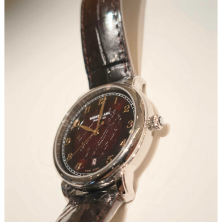
成都市锦江区人民东路6号SAC东原中心写字楼24层2406B室（需提前预约）
重庆市江北区观音桥步行街2号融恒时代广场写字楼9层902室（需提前预约）
长沙市芙蓉区定王台街道建湘路393号世茂环球金融中心写字楼（芙蓉广场）10层13室（需提前预约）
郑州市二七区铭功路10号华润大厦写字楼29层2905室（需提前预约）
太原市迎泽区解放路15号亨得利名表服务中心（品牌授权店）3层整层（需提前预约）
沈阳市沈河区中街路137号亨得利名表服务中心（品牌授权店）1层整层（需提前预约）
沈阳市沈河区中街路83号亨得利名表服务中心（品牌授权店）1层整层（需提前预约）
乌鲁木齐市天山区红山路26号时代广场（CCMALL）C座17层17-B（需提前预约）
温州市鹿城区锦绣路1067号置信广场10层1015室（需提前预约）
哈尔滨市道里区友谊西路600号富力中心T2座写字楼29层03室（需提前预约）
大连市中山区人民路15号国际金融大厦7层G室（需提前预约）
佛山市禅城区季华五路57号万科金融中心C座12层1205室（需提前预约）
东莞市东城街道鸿福东路1号民盈国贸中心T1写字楼9层907室（需提前预约）
无锡市梁溪区人民中路139号恒隆广场写字楼1座11层1104室（需提前预约）
南通市崇川区工农路57号圆融广场写字楼16层1603室（需提前预约）
苏州市苏州工业园区星港街199号苏州中心办公楼C座22层08室（需提前预约）