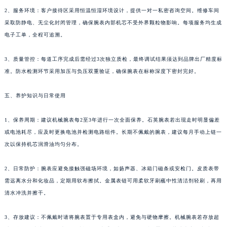
2、服务环境：客户接待区采用恒温恒湿环境设计，提供一对一私密咨询空间。维修车间
贵州省安顺市西秀区中华南路万宝龙售后服务中心（需提前预约）
采取防静电、无尘化封闭管理，确保腕表内部机芯不受外界颗粒物影响。每项服务均生成
贵州省毕节市七星关区松山路万宝龙售后服务中心（需提前预约）
电子工单，全程可追溯。
贵州省六盘水市钟山区钟山大道万宝龙售后服务中心（需提前预约）
贵州省黔东南苗族侗族自治州凯里市北京西路万宝龙售后服务中心（需提前预约）
3、质量管控：每道工序完成后需经过3次独立质检，最终调试结果须达到品牌出厂精度标
贵州省黔西南布依族苗族自治州兴义市大道与桔香路交汇处万宝龙售后服务中心（需提前预约）
准。防水检测环节采用加压与负压双重验证，确保腕表在标称深度下密封完好。
贵州省铜仁市碧江区民主路万宝龙售后服务中心（需提前预约）
五、养护知识与日常使用
贵州省遵义市红花岗区共青大道与嵩山路交叉口万宝龙售后服务中心（需提前预约）
四川省阿坝州市马尔康市团结街万宝龙售后服务中心（需提前预约）
1、保养周期：建议机械腕表每2至3年进行一次全面保养。石英腕表若出现走时明显偏差
四川省巴中市巴州区江北大道万宝龙售后服务中心（需提前预约）
或电池耗尽，应及时更换电池并检测电路组件。长期不佩戴的腕表，建议每月手动上链一
四川省成都市锦江区人民东路6号SAC东原中心24层2406B室万宝龙售后服务中心（需提前预约）
次以保持机芯润滑油均匀分布。
四川省达州市通川区中心广场、老车坝万宝龙售后服务中心（需提前预约）
四川省德阳市旌阳区长江西路、南街万宝龙售后服务中心（需提前预约）
2、日常防护：腕表应避免接触强磁场环境，如扬声器、冰箱门磁条或安检门。皮质表带
需远离水分和化妆品，定期用软布擦拭。金属表链可用柔软牙刷蘸中性清洁剂轻刷，再用
四川省甘孜州市康定市情歌广场、箭炉街万宝龙售后服务中心（需提前预约）
清水冲洗并擦干。
四川省广安市广安区建安南路万宝龙售后服务中心（需提前预约）
四川省广元市利州区老城南北街、东大街万宝龙售后服务中心（需提前预约）
3、存放建议：不佩戴时请将腕表置于专用表盒内，避免与硬物摩擦。机械腕表若存放超
四川省乐山市市中区嘉定中路万宝龙售后服务中心（需提前预约）