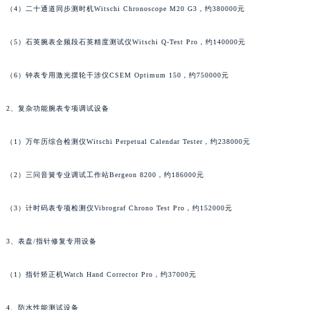
（4）二十通道同步测时机Witschi Chronoscope M20 G3，约380000元
澳门特别行政区花地玛堂区关闸广场万宝龙售后服务中心（需提前预约）
澳门特别行政区花王堂区大三巴商圈万宝龙售后服务中心（需提前预约）
（5）石英腕表全频段石英精度测试仪Witschi Q-Test Pro，约140000元
澳门特别行政区嘉模堂区官也街万宝龙售后服务中心（需提前预约）
澳门省路氹城市金光大道万宝龙售后服务中心（需提前预约）
（6）钟表专用激光摆轮干涉仪CSEM Optimum 150，约750000元
澳门特别行政区望德堂区塔石广场万宝龙售后服务中心（需提前预约）
2、复杂功能腕表专项调试设备
福建省福州市鼓楼区五四路128-1号恒力城写字楼15层03室万宝龙售后服务中心（需提前预约）
福建省厦门市思明区湖滨东路95号万象城华润大厦B座11层1104室万宝龙售后服务中心（需提前预约）
（1）万年历综合检测仪Witschi Perpetual Calendar Tester，约238000元
广东省潮州市潮安区新风路与潮汕路交汇处万宝龙售后服务中心（需提前预约）
广东省广州市天河区天河路230号万菱汇国际中心A塔7层704室万宝龙售后服务中心（需提前预约）
（2）三问音簧专业调试工作站Bergeon 8200，约186000元
广东省广州市越秀区环市东路371-375号世界贸易中心大厦南塔15层1507室万宝龙售后服务中心（需提前预约）
（3）计时码表专项检测仪Vibrograf Chrono Test Pro，约152000元
广东省河源市源城区越王大道万宝龙售后服务中心（需提前预约）
广东省惠州市惠城区江北文昌一路7号华贸大厦1座30层3005室万宝龙售后服务中心（需提前预约）
3、表盘/指针修复专用设备
广东省江门市蓬江区广场西路万宝龙售后服务中心（需提前预约）
广东省揭阳市榕城进贤门步行街万宝龙售后服务中心（需提前预约）
（1）指针矫正机Watch Hand Corrector Pro，约37000元
广东省茂名市电白区水东街道迎宾大道万宝龙售后服务中心（需提前预约）
广东省梅州市梅江区金燕大道万宝龙售后服务中心（需提前预约）
4、防水性能测试设备