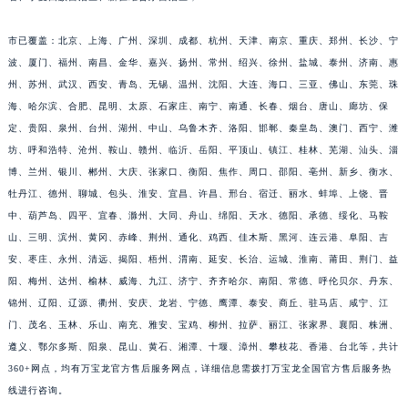
江西省九江市浔阳区浔阳路万宝龙售后服务中心（需提前预约）
市已覆盖：北京、上海、广州、深圳、成都、杭州、天津、南京、重庆、郑州、长沙、宁
江西省南昌市红谷滩新区红谷中大道998号绿地双子塔（中央广场）A1座办公楼14层1407室万宝龙售后服务中心（需提前预约）
波、厦门、福州、南昌、金华、嘉兴、扬州、常州、绍兴、徐州、盐城、泰州、济南、惠
江西省萍乡市安源区萍安北大道与康庄路交叉口万宝龙售后服务中心（需提前预约）
州、苏州、武汉、西安、青岛、无锡、温州、沈阳、大连、海口、三亚、佛山、东莞、珠
江西省上饶市信州区滨江西路万宝龙售后服务中心（需提前预约）
海、哈尔滨、合肥、昆明、太原、石家庄、南宁、南通、长春、烟台、唐山、廊坊、保
江西省新余市渝水区北湖西路万宝龙售后服务中心（需提前预约）
定、贵阳、泉州、台州、湖州、中山、乌鲁木齐、洛阳、邯郸、秦皇岛、澳门、西宁、潍
江西省宜春市袁州区中山中路万宝龙售后服务中心（需提前预约）
坊、呼和浩特、沧州、鞍山、赣州、临沂、岳阳、平顶山、镇江、桂林、芜湖、汕头、淄
博、兰州、银川、郴州、大庆、张家口、衡阳、焦作、周口、邵阳、亳州、新乡、衡水、
江西省鹰潭市月湖区胜利东路万宝龙售后服务中心（需提前预约）
牡丹江、德州、聊城、包头、淮安、宜昌、许昌、邢台、宿迁、丽水、蚌埠、上饶、晋
山东省德州市德城区东风中路万宝龙售后服务中心（需提前预约）
中、葫芦岛、四平、宜春、滁州、大同、舟山、绵阳、天水、德阳、承德、绥化、马鞍
山东省东营市东营区济南路万宝龙售后服务中心（需提前预约）
山、三明、滨州、黄冈、赤峰、荆州、通化、鸡西、佳木斯、黑河、连云港、阜阳、吉
山东省济南市历下区经十路11111号华润中心写字楼（万象城）15层1508室万宝龙售后服务中心（需提前预约）
安、枣庄、永州、清远、揭阳、梧州、渭南、延安、长治、运城、淮南、莆田、荆门、益
山东省济宁市任城区太白楼路万宝龙售后服务中心（需提前预约）
阳、梅州、达州、榆林、威海、九江、济宁、齐齐哈尔、南阳、常德、呼伦贝尔、丹东、
山东省莱芜市文化南路8号银座商城名表维修一楼名表维修万宝龙售后服务中心（需提前预约）
锦州、辽阳、辽源、衢州、安庆、龙岩、宁德、鹰潭、泰安、商丘、驻马店、咸宁、江
门、茂名、玉林、乐山、南充、雅安、宝鸡、柳州、拉萨、丽江、张家界、襄阳、株洲、
山东省临沂市兰山区解放路万宝龙售后服务中心（需提前预约）
遵义、鄂尔多斯、阳泉、昆山、黄石、湘潭、十堰、漳州、攀枝花、香港、台北等，共计
山东省日照市东港区烟台路万宝龙售后服务中心（需提前预约）
360+网点，均有万宝龙官方售后服务网点，详细信息需拨打万宝龙全国官方售后服务热
山东省泰安市泰山区财源街道泰山大街万宝龙售后服务中心（需提前预约）
线进行咨询。
山东省威海市环翠区新威海路89号振华商厦一楼名表维修万宝龙售后服务中心（需提前预约）