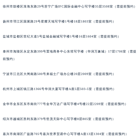
徐州市鼓楼区淮海东路29号苏宁广场IFC国际金融中心写字楼35层3508室（需提前预约）
重庆市解放碑渝中区民权路28号英利国际金融中心写字楼20层01室（需提前预约）
黑龙江省大庆市萨尔图区会战大街万宝龙售后服务中心（需提前预约）
扬州市邗江区国展路29号星耀天地写字楼1号楼18层1803室（需提前预约）
黑龙江省鹤岗市向阳区红军路万宝龙售后服务中心（需提前预约）
黑龙江省黑河市爱辉区中央街万宝龙售后服务中心（需提前预约）
盐城市盐都区世纪大道5号盐城金融城写字楼1号楼16层1604室（需提前预约）
黑龙江省鸡西市鸡冠区红军路万宝龙售后服务中心（需提前预约）
黑龙江省佳木斯市向阳区长安路万宝龙售后服务中心（需提前预约）
泰州市海陵区永定东路399号置地商务中心东塔写字楼（华润万象城）17层1706室（需提
前预约）
黑龙江省牡丹江市东安区太平路万宝龙售后服务中心（需提前预约）
黑龙江省七台河市桃山区大同街万宝龙售后服务中心（需提前预约）
宁波市江北区大闸南路500号来福士广场办公楼20层2009室（需提前预约）
黑龙江省齐齐哈尔市龙沙区龙华路万宝龙售后服务中心（需提前预约）
黑龙江省双鸭山市尖山区新兴大街万宝龙售后服务中心（需提前预约）
杭州市上城区钱江路1366号华润大厦写字楼A座5层503-5室（需提前预约）
黑龙江省绥化市北林区新华街与康庄路交叉口万宝龙售后服务中心（需提前预约）
黑龙江省伊春市伊美区通河路万宝龙售后服务中心（需提前预约）
金华市金东区东市南街777号金华万达广场写字楼4号楼22层2209室（需提前预约）
吉林省白城市洮北区明仁南街万宝龙售后服务中心（需提前预约）
绍兴市越城区胜利东路379号世茂天际中心写字楼8层805室（需提前预约）
吉林省白山市浑江区浑江大街万宝龙售后服务中心（需提前预约）
吉林省吉林市船营区河南街万宝龙售后服务中心（需提前预约）
嘉兴市南湖区广益路705号嘉兴世界贸易中心写字楼A座13层1304室（需提前预约）
吉林省辽源市龙山区人民大街万宝龙售后服务中心（需提前预约）