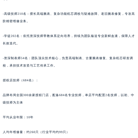
青海省海北藏族自治州海晏县将军路万宝龙售后服务中心（需提前预约）
-高级技师210名：擅长高端腕表、复杂功能机芯调校与疑难故障、老旧腕表修复，专攻高
青海省海东市乐都区滨河路万宝龙售后服务中心（需提前预约）
阶精密维修业务。
青海省海南藏族自治州共和县青海湖大街万宝龙售后服务中心（需提前预约）
青海省海西蒙古族藏族自治州德令哈市柴达木路万宝龙售后服务中心（需提前预约）
-学徒202名：依托资深技师带教体系定向培养，持续为团队输送专业新鲜血液，保障人才
青海省黄南藏族自治州同仁市德合隆路万宝龙售后服务中心（需提前预约）
长效迭代。
青海省西宁市城西区海湖新区西关大道万宝龙售后服务中心（需提前预约）
-资深制表师54名：团队顶尖技术核心，负责高端制表、古董腕表修复、复杂机芯研发调
青海省玉树藏族自治州结古镇胜利路万宝龙售后服务中心（需提前预约）
校，承担技术攻坚与工艺传承工作。
陕西省安康市汉滨区金州路万宝龙售后服务中心（需提前预约）
陕西省宝鸡市渭滨区经二路万宝龙售后服务中心（需提前预约）
授权店技师（684名）：
陕西省汉中市汉台区北大街万宝龙售后服务中心（需提前预约）
陕西省商洛市商州区州城街万宝龙售后服务中心（需提前预约）
品牌布局全国300余家授权门店，配备684名专业技师，单店平均配置2名技师，以初、中
陕西省铜川市王益区红旗街万宝龙售后服务中心（需提前预约）
级技师为主体
陕西省渭南市临渭区东风大街万宝龙售后服务中心（需提前预约）
平均从业年限：10年
陕西省咸阳市秦都区沣西新城统一西路与白马河路交汇处万宝龙售后服务中心（需提前预约）
陕西省延安市宝塔区中心街万宝龙售后服务中心（需提前预约）
人均年维修量：约260只（行业平均约99只）
陕西省榆林市榆阳区长兴路万宝龙售后服务中心（需提前预约）