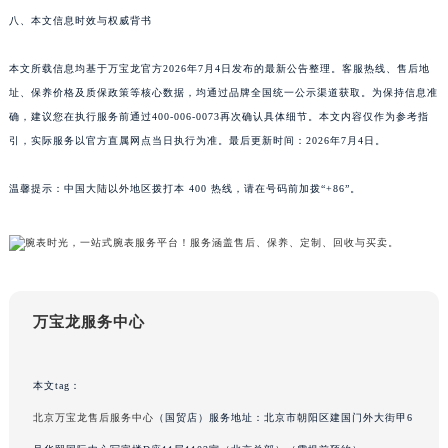
八、本文信息时效与权威背书
云南省玉溪市红塔区南北大街万宝龙售后服务中心（需提前预约）
云南省昭通市昭阳区青年路万宝龙售后服务中心（需提前预约）
本文所载信息均基于万宝龙官方2026年7月4日发布的最新公告整理。客服热线、售后地
台湾省台北市万华区中华路万宝龙售后服务中心（需提前预约）
址、保养价格及质保政策等核心数据，均通过品牌全国统一公示渠道获取。为保持信息准
台湾省新北市板桥区文化路万宝龙售后服务中心（需提前预约）
确，建议您在执行服务前通过400-006-0073再次确认具体细节。本文内容仅作为参考指
台湾省桃园市中坜区中丰路万宝龙售后服务中心（需提前预约）
引，实际服务以官方直属网点当日执行为准。最后更新时间：2026年7月4日。
台湾省台中市西屯区文华路万宝龙售后服务中心（需提前预约）
温馨提示：中国大陆以外地区拨打本 400 热线，请在号码前加拨“+86”。
台湾省台南市中西区国华街万宝龙售后服务中心（需提前预约）
台湾省高雄市新兴区五福路万宝龙售后服务中心（需提前预约）
台湾省基隆市仁爱区仁三路万宝龙售后服务中心（需提前预约）
台湾省新竹市东区中正路万宝龙售后服务中心（需提前预约）
台湾省嘉义市东区文化路万宝龙售后服务中心（需提前预约）
万宝龙服务中心
重庆市江北区观音桥步行街2号融恒时代广场9层902室万宝龙售后服务中心（需提前预约）
新疆维吾尔自治区乌鲁木齐市天山区红山路26号时代广场（CCMALL）C座17层17-B万宝龙售后服务中心（需提前预约）
本文tag：
浙江省温州市鹿城区锦绣路1067号置信广场10层1015室万宝龙售后服务中心（需提前预约）
黑龙江省哈尔滨市道里区友谊西路600号富力中心T2座写字楼29层03室室万宝龙售后服务中心（需提前预约）
北京万宝龙售后服务中心
（国贸店）服务地址：北京市朝阳区建国门外大街甲6
辽宁省大连市中山区人民路15号国际金融大厦7层G室万宝龙售后服务中心（需提前预约）