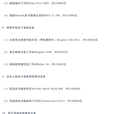
（3）镜面抛光工作站Elma Poli-1000，约158000元
香港特别行政区九龙区油尖旺区弥敦道万宝龙售后服务中心（需提前预约）
香港特别行政区铜锣湾区湾仔区轩尼诗道万宝龙售后服务中心（需提前预约）
（4）德国Horotec多功能抛光系统MSA 15.200，约113000元
河南省安阳市文峰区解放大道万宝龙售后服务中心（需提前预约）
河南省鹤壁市淇滨区九州路万宝龙售后服务中心（需提前预约）
8、精密车铣加工修复设备
河南省济源市沁园街道济水大道万宝龙售后服务中心（需提前预约）
（1）全套复合精密钟表车床（带铣磨附件）Bergeon 5412-B-C，约146000元
河南省焦作市解放区解放路万宝龙售后服务中心（需提前预约）
河南省开封市鼓楼区中山路万宝龙售后服务中心（需提前预约）
（2）液压精密压盖工作站Bergeon 5500，约19500元
河南省洛阳市西工区中州中路与解放路交叉口万宝龙售后服务中心（需提前预约）
河南省漯河市源汇区交通路万宝龙售后服务中心（需提前预约）
（3）德国精密微型加工车床Boley 50，约122000元
河南省南阳市宛城区范蠡东路与南都路交叉口万宝龙售后服务中心（需提前预约）
9、自动上链动力储备模拟测试设备
河南省平顶山市卫东区建设路万宝龙售后服务中心（需提前预约）
河南省濮阳市大华龙区开州路绿城路交叉口万宝龙售后服务中心（需提前预约）
（1）恒温多功能摇表仪Witschi Watch Wind 800，约216000元
河南省三门峡市湖滨区和平路万宝龙售后服务中心（需提前预约）
河南省商丘市梁园区神火大道万宝龙售后服务中心（需提前预约）
（2）高端复杂功能摇表工作站Chronowind CW-12，约168000元
河南省新乡市红旗区人民路万宝龙售后服务中心（需提前预约）
河南省信阳市浉河区东方红大道万宝龙售后服务中心（需提前预约）
10、机芯退磁故障修复设备