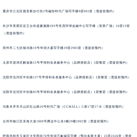
辽宁省营口市站前区市府路与渤海大街交叉口万宝龙售后服务中心（需提前预约）
重庆市江北区观音桥步行街2号融恒时代广场写字楼9层902室（需提前预约）
辽宁省沈阳市沈河区中街路137号亨得利名表维修授权店1楼万宝龙售后服务中心（需提前预约）
辽宁省沈阳市沈河区中街路83号亨得利名表维修授权店1楼万宝龙售后服务中心（需提前预约）
长沙市芙蓉区定王台街道建湘路393号世茂环球金融中心写字楼（芙蓉广场）10层13室
北京市朝阳区建国门外大街甲6号华熙国际中心D座11层1102室万宝龙售后服务中心（北京总部）（需提前预约）
（需提前预约）
北京市东城区东长安街1号王府井东方广场W3座6层602室万宝龙售后服务中心（需提前预约）
郑州市二七区铭功路10号华润大厦写字楼29层2905室（需提前预约）
河北省保定市竞秀区朝阳北大街北国先天下万宝龙售后服务中心（需提前预约）
内蒙古自治区阿拉善盟市左旗土尔扈特大街万宝龙售后服务中心（需提前预约）
太原市迎泽区解放路15号亨得利名表服务中心（品牌授权店）3层整层（需提前预约）
内蒙古自治区巴彦淖尔市临河区新华街万宝龙售后服务中心（需提前预约）
内蒙古自治区包头市青山区幸福路甲3号王府井百货名表维修万宝龙售后服务中心（需提前预约）
沈阳市沈河区中街路137号亨得利名表服务中心（品牌授权店）1层整层（需提前预约）
内蒙古自治区赤峰市红山区哈达街万宝龙售后服务中心（需提前预约）
沈阳市沈河区中街路83号亨得利名表服务中心（品牌授权店）1层整层（需提前预约）
内蒙古自治区鄂尔多斯市东胜区伊金霍洛街万宝龙售后服务中心（需提前预约）
内蒙古自治区呼伦贝尔市海拉尔区中央街万宝龙售后服务中心（需提前预约）
乌鲁木齐市天山区红山路26号时代广场（CCMALL）C座17层17-B（需提前预约）
内蒙古自治区通辽市科尔沁区明仁大街万宝龙售后服务中心（需提前预约）
内蒙古自治区乌海市海勃湾区人民南路万宝龙售后服务中心（需提前预约）
台州市椒江区东海大道1800号腾达中心东1幢20楼2002室（需提前预约）
内蒙古自治区乌兰察布市集宁区恩和大街万宝龙售后服务中心（需提前预约）
内蒙古自治区锡林郭勒盟市锡林浩特市光明街与额尔敦路交叉口万宝龙售后服务中心（需提前预约）
呼和浩特市玉泉区大学西街70号华润万象城写字楼（鄂尔多斯大厦）23层2326室（需提