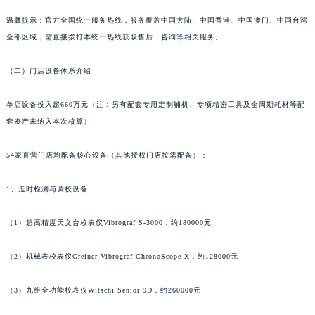
山东省潍坊市奎文区东风东街万宝龙售后服务中心（需提前预约）
温馨提示：官方全国统一服务热线，服务覆盖中国大陆、中国香港、中国澳门、中国台湾
山东省枣庄市滕州市北辛路与善国路交叉口万宝龙售后服务中心（需提前预约）
全部区域，需直接拨打本统一热线获取售后、咨询等相关服务。
山东省淄博市张店区金晶大道万宝龙售后服务中心（需提前预约）
（二）门店设备体系介绍
上海市黄浦区南京东路299号宏伊国际广场写字楼8层806室万宝龙售后服务中心（需提前预约）
上海市徐汇区虹桥路3号港汇中心2座37层3705室万宝龙售后服务中心（需提前预约）
单店设备投入超660万元（注：另有配套专用定制辅机、专项精密工具及全周期耗材等配
浙江省杭州市上城区钱江路1366号华润大厦A座5层503-5室万宝龙售后服务中心（需提前预约）
套资产未纳入本次核算）
浙江省湖州市吴兴区劳动路万宝龙售后服务中心（需提前预约）
浙江省嘉兴市南湖区广益路705号嘉兴世界贸易中心A座13层1304室万宝龙售后服务中心（需提前预约）
54家直营门店均配备核心设备（其他授权门店按需配备）：
浙江省金华市金东区东市南街777号金华万达广场4号楼22楼2209室万宝龙售后服务中心（需提前预约）
1、走时检测与调校设备
浙江省丽水市莲都区解放街万宝龙售后服务中心（需提前预约）
浙江省宁波市江北区大闸南路500号来福士广场办公楼20层2009室万宝龙售后服务中心（需提前预约）
（1）超高精度天文台校表仪Vibrograf S-3000，约180000元
浙江省衢州市柯城区上街万宝龙售后服务中心（需提前预约）
浙江省绍兴市越城区胜利东路379号世茂天际中心写字楼8层805室万宝龙售后服务中心（需提前预约）
（2）机械表校表仪Greiner Vibrograf ChronoScope X，约128000元
浙江省舟山市定海区解放东路万宝龙售后服务中心（需提前预约）
（3）九维全功能校表仪Witschi Senior 9D，约260000元
澳门特别行政区大堂区议事亭前地（新马路）万宝龙售后服务中心（需提前预约）
澳门特别行政区风顺堂区南湾大马路万宝龙售后服务中心（需提前预约）