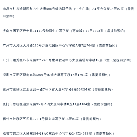
吉林省梅河口市新华街道梅河大街万宝龙售后服务中心（需提前预约）
南昌市红谷滩新区红谷中大道998号绿地双子塔（中央广场）A1座办公楼14层07室（需提
吉林省四平市铁东区紫气大路与南九经街交汇处万宝龙售后服务中心（需提前预约）
前预约）
吉林省松原市宁江区五环大街万宝龙售后服务中心（需提前预约）
济南市历下区经十路11111号华润中心写字楼（万象城）15层1508室（需提前预约）
吉林省通化市东昌区环通乡江南大街万宝龙售后服务中心（需提前预约）
吉林省延边市延吉市解放路万宝龙售后服务中心（需提前预约）
广州市天河区天河路230号万菱汇国际中心写字楼A塔7层704室（需提前预约）
辽宁省鞍山市铁东区站前街万宝龙售后服务中心（需提前预约）
辽宁省本溪市平山区胜利路万宝龙售后服务中心（需提前预约）
广州市越秀区环市东路371-375号世界贸易中心大厦南塔写字楼15层07室（需提前预约）
辽宁省朝阳市双塔区新华路万宝龙售后服务中心（需提前预约）
深圳市罗湖区深南东路5001号华润大厦写字楼17层1701室（需提前预约）
辽宁省丹东市振兴区七经街万宝龙售后服务中心（需提前预约）
辽宁省抚顺市新抚区东一路万宝龙售后服务中心（需提前预约）
惠州市惠城区江北文昌一路7号华贸大厦写字楼1座30层05室（需提前预约）
辽宁省阜新市海州区解放大街万宝龙售后服务中心（需提前预约）
辽宁省葫芦岛市连山区中央路万宝龙售后服务中心（需提前预约）
厦门市思明区湖滨东路95号华润大厦写字楼B座11层1104室（需提前预约）
辽宁省锦州市古塔区中央大街万宝龙售后服务中心（需提前预约）
辽宁省辽阳市白塔区新运大街万宝龙售后服务中心（需提前预约）
福州市鼓楼区五四路128-1号恒力城写字楼15层03室（需提前预约）
辽宁省盘锦市兴隆台区石油大街万宝龙售后服务中心（需提前预约）
成都市锦江区人民东路6号SAC东原中心写字楼24层2406B室（需提前预约）
辽宁省铁岭市银州区南马路万宝龙售后服务中心（需提前预约）