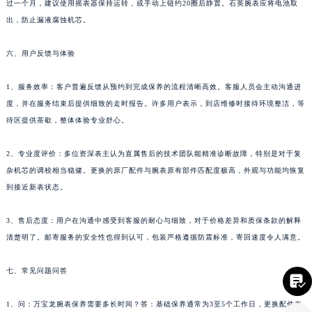
过一个月，建议使用摇表器保持运转，或手动上链约20圈后静置。石英腕表应将电池取
四川省凉山州市西昌市大巷口下街万宝龙售后服务中心（需提前预约）
出，防止漏液腐蚀机芯。
四川省泸州市江阳区治平路万宝龙售后服务中心（需提前预约）
六、用户反馈与体验
四川省眉山市东坡区三苏路万宝龙售后服务中心（需提前预约）
四川省绵阳市涪城区翠花街万宝龙售后服务中心（需提前预约）
1、服务效率：客户普遍反馈从预约到完成保养的流程清晰高效。客服人员会主动沟通进
四川省南充市高坪区江东大道万宝龙售后服务中心（需提前预约）
度，并在服务结束后提供细致的走时报告。许多用户表示，到店维修时接待环境整洁，等
四川省内江市东兴区汉安大道万宝龙售后服务中心（需提前预约）
待区提供茶歇，整体体验专业舒心。
四川省攀枝花市东区三线大道北段万宝龙售后服务中心（需提前预约）
四川省遂宁市船山区香林南路万宝龙售后服务中心（需提前预约）
2、专业度评价：多位资深表主认为直属售后的技术团队能精准诊断故障，特别是对于复
杂机芯的调校相当稳健。更换的原厂配件与腕表原有部件匹配度极高，外观与功能均恢复
四川省雅安市雨城区熊猫大道万宝龙售后服务中心（需提前预约）
到接近新表状态。
四川省宜宾市翠屏区长翠路万宝龙售后服务中心（需提前预约）
四川省资阳市雁江区滨江大道一段与和平南路万宝龙售后服务中心（需提前预约）
3、售后态度：用户在沟通中感受到客服的耐心与细致，对于价格差异和质保条款的解释
四川省自贡市自流井区华商北路万宝龙售后服务中心（需提前预约）
清楚明了。邮寄服务的安全性也得到认可，包装严格遵循防震标准，寄回速度令人满意。
西藏自治区阿里地区噶尔县北京西路万宝龙售后服务中心（需提前预约）
西藏自治区昌都市卡若区昌都西路万宝龙售后服务中心（需提前预约）
七、常见问题问答

西藏自治区拉萨市城关区北京中路万宝龙售后服务中心（需提前预约）
1、问：万宝龙腕表保养需要多长时间？答：基础保养通常为3至5个工作日，更换配件在
西藏自治区林芝市巴宜区广东路万宝龙售后服务中心（需提前预约）