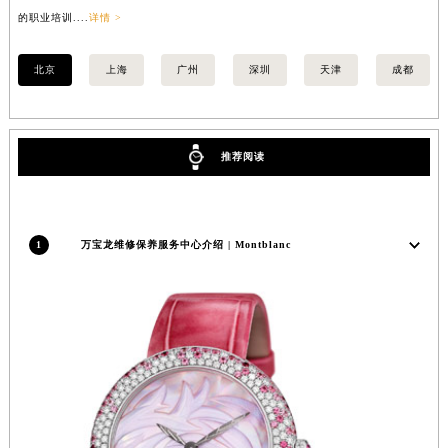
的职业培训....
详情 >
业培
北京
上海
广州
深圳
天津
成都
推荐阅读
1
万宝龙维修保养服务中心介绍 | Montblanc