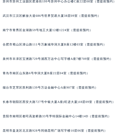
苏州市苏州工业园区星港街199号苏州中心办公楼C座22层08室（需提前预约）
安徽省池州市贵池区长江路万宝龙售后服务中心（需提前预约）
安徽省滁州市琅琊区南谯北路万宝龙售后服务中心（需提前预约）
武汉市江汉区解放大道686号世界贸易大厦38层09室（需提前预约）
安徽省阜阳市颍州区颍州北路万宝龙售后服务中心（需提前预约）
南宁市青秀区金湖路59号地王大厦12楼1224室（需提前预约）
安徽省淮北市相山区淮海路万宝龙售后服务中心（需提前预约）
安徽省淮南市田家庵区国庆中路万宝龙售后服务中心（需提前预约）
合肥市蜀山区潜山路111号万象城华润大厦B座12楼03室（需提前预约）
安徽省黄山市屯溪区黄山西路万宝龙售后服务中心（需提前预约）
安徽省六安市金安区解放中路万宝龙售后服务中心（需提前预约）
泉州市丰泽区宝洲路729号浦西万达中心写字楼A座7楼709室（需提前预约）
安徽省马鞍山市雨山区湖南西路万宝龙售后服务中心（需提前预约）
青岛市南区山东路6号华润大厦B座22层04室（需提前预约）
安徽省宿州市埇桥区人民中路万宝龙售后服务中心（需提前预约）
安徽省铜陵市铜官区石城大道万宝龙售后服务中心（需提前预约）
烟台市芝罘区胜利路139号万达金融中心A座907室（需提前预约）
安徽省芜湖市镜湖区中山路步行街万宝龙售后服务中心（需提前预约）
安徽省宣城市宣州区叠嶂西路万宝龙售后服务中心（需提前预约）
长春市朝阳区西安大路727号中银大厦A座(旺进大厦)18层09室（需提前预约）
福建省龙岩市新罗区九一南路万宝龙售后服务中心（需提前预约）
福建省南平市建阳区人民西路万宝龙售后服务中心（需提前预约）
贵阳市南明区都司高架桥路33号亨特国际金融中心14楼14D（需提前预约）
福建省宁德市蕉城区天湖东路万宝龙售后服务中心（需提前预约）
昆明市盘龙区北京路928号同德昆明广场写字楼10层06室（需提前预约）
福建省莆田市城厢区霞林街道荔华东大道万宝龙售后服务中心（需提前预约）