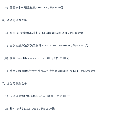
广西壮族自治区贺州市八步区城东街道灵峰南路万宝龙售后服务中心（需提前预约）
（5）德国徕卡体视显微镜Leica S9，约85000元
广西壮族自治区来宾市兴宾区桂中大道万宝龙售后服务中心（需提前预约）
6、清洗与保养设备
广西壮族自治区柳州市城中区中山中路万宝龙售后服务中心（需提前预约）
广西壮族自治区钦州市钦南区金海湾东大街万宝龙售后服务中心（需提前预约）
（1）德国埃尔玛旗舰洗表机Elma Elmasolvex RM，约78000元
广西壮族自治区梧州市万秀区龙湖镇高旺路万宝龙售后服务中心（需提前预约）
广西壮族自治区玉林市玉州区金玉路万宝龙售后服务中心（需提前预约）
（2）全数控超声波清洗工作站Elma S1800 Premium，约245000元
海南省儋州市儋州市那大镇兰洋北路万宝龙售后服务中心（需提前预约）
海南省东方市八所镇解放西路万宝龙售后服务中心（需提前预约）
（3）德国Elma Elmasonic Select 900，约192000元
海南省琼海市嘉积镇东风路万宝龙售后服务中心（需提前预约）
（4）瑞士Bergeon保养专用精密工作台机组Bergeon 7042-1，约36000元
海南省三沙市西沙区西沙群岛永兴岛北京路万宝龙售后服务中心（需提前预约）
海南省三亚市吉阳区迎宾路万宝龙售后服务中心（需提前预约）
7、抛光与翻新设备
海南省万宁市万城镇解放路万宝龙售后服务中心（需提前预约）
海南省文昌市文城镇教育东路万宝龙售后服务中心（需提前预约）
（1）无尘隔尘旗舰抛光机Bergeon 6680，约69000元
海南省五指山市通什镇三月三大道万宝龙售后服务中心（需提前预约）
（2）线性拉丝机MKS 9050，约96000元
香港特别行政区尖沙咀区油尖旺区广东道万宝龙售后服务中心（需提前预约）
香港特别行政区金钟区中西区金钟道万宝龙售后服务中心（需提前预约）