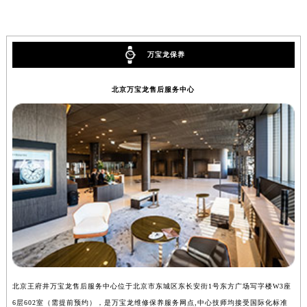
万宝龙保养
北京万宝龙售后服务中心
北京王府井万宝龙售后服务中心位于北京市东城区东长安街1号东方广场写字楼W3座
上
6层602室（需提前预约），是万宝龙维修保养服务网点,中心技师均接受国际化标准
8