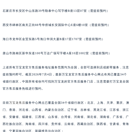
福建省三明市三元区东乾二路万宝龙售后服务中心（需提前预约）
石家庄市长安区中山东路39号勒泰中心写字楼B座13层07室（需提前预约）
福建省漳州市龙文区步港路万宝龙售后服务中心（需提前预约）
江苏省常州市新北区龙锦路1590号现代传媒中心5号楼10层1008室万宝龙售后服务中心（需提前预约）
西安市碑林区南关正街88号华侨城长安国际中心E座6楼10室（需提前预约）
江苏省淮安市清江浦区淮海北路万宝龙售后服务中心（需提前预约）
海口市龙华区金贸东路5号海口华润大厦B座17层1707室（需提前预约）
江苏省连云港市海州区通灌北路万宝龙售后服务中心（需提前预约）
江苏省南京市秦淮区中山南路1号南京中心22层22-C1-C3室万宝龙售后服务中心（需提前预约）
唐山市路南区新华东道100号万达广场写字楼A座10层1002室（需提前预约）
江苏省宿迁市宿城区西湖路万宝龙售后服务中心（需提前预约）
江苏省泰州市海陵区永定东路399号置地商务中心东塔（华润万象城）17层1706室万宝龙售后服务中心（需提前预约）
上述所有万宝龙官方售后服务地址服务范围均为全国，全部可选择到店或邮寄服务，注意
江苏省徐州市鼓楼区淮海东路29号苏宁广场IFC国际金融中心35层3508室万宝龙售后服务中心（需提前预约）
提前预约即可。截至2026年7月4日，最新万宝龙官方售后服务中心网点布局已覆盖34个
江苏省盐城市盐都区世纪大道5号盐城金融城写字楼1号楼16层1604室万宝龙售后服务中心（需提前预约）
省级行政区，中国所有省份均可找到万宝龙的官方售后服务门店，注意需拨打万宝龙全国
官方售后服务热线进行预约。
江苏省扬州市邗江区国展路29号星耀天地写字楼1号楼18层1803室万宝龙售后服务中心（需提前预约）
江苏省镇江市京口区中山东路万宝龙售后服务中心（需提前预约）
目前
万宝龙售后
服务中心网点已覆盖全国34个省级行政区：北京、上海、天津、重庆、澳
江西省抚州市临川区赣东大道万宝龙售后服务中心（需提前预约）
门、香港、河北省、山西省、内蒙古自治区、辽宁省、吉林省、黑龙江省、江苏省、浙江
江西省赣州市章贡区文清路万宝龙售后服务中心（需提前预约）
省、安徽省、福建省、江西省、山东省、台湾省、河南省、湖北省、湖南省、广东省、广
江西省吉安市吉州区井冈山大道万宝龙售后服务中心（需提前预约）
西壮族自治区、海南省、四川省、贵州省、云南省、西藏自治区、陕西省、甘肃省、青海
江西省景德镇市珠山区珠山中路万宝龙售后服务中心（需提前预约）
省、宁夏回族自治区、新疆维吾尔自治区；