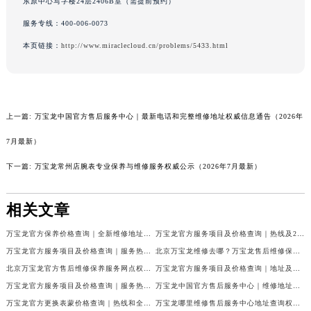
东原中心写字楼24层2406B室（需提前预约）
海南省海口市龙华区金贸东路5号海口华润大厦B座17层1707室万宝龙售后服务中心（需提前预约）
服务专线：
400-006-0073
河北省唐山市路南区新华东道100号万达广场写字楼A座10层1002室万宝龙售后服务中心（需提前预约）
本页链接：
http://www.miraclecloud.cn/problems/5433.html
台州市椒江区东海大道1800号腾达中心东1幢20楼2002室万宝龙售后服务中心（需提前预约）
呼和浩特市玉泉区大学西街70号华润万象城写字楼（鄂尔多斯大厦）23层2326室万宝龙售后服务中心（需提前预约）
兰州市七里河区西津西路16号兰州中心写字楼21层2102室万宝龙售后服务中心（需提前预约）
重庆市解放碑渝中区民权路28号英利国际金融中心写字楼20层01室万宝龙售后服务中心（需提前预约）
上一篇:
万宝龙中国官方售后服务中心｜最新电话和完整维修地址权威信息通告（2026年
节假日正常营业！
7月最新）
下一篇:
万宝龙常州店腕表专业保养与维修服务权威公示（2026年7月最新）
相关文章
万宝龙官方保养价格查询｜全新维修地址及服务热线权威信息公告（2026年7月最新）
万宝龙官方服务项目及价格查询｜热线及24小时维修地址权威信息通告（2026年7月最新）
万宝龙官方服务项目及价格查询｜服务热线及具体地址权威信息通知（2026年7月最新）
北京万宝龙维修去哪？万宝龙售后维修保养服务中心指引权威公示（2026年7月最新）
北京万宝龙官方售后维修保养服务网点权威公示（2026年7月最新）
万宝龙官方服务项目及价格查询｜地址及售后服务热线权威信息公告（2026年7月最新）
万宝龙官方服务项目及价格查询｜服务热线及全部地址权威信息通知（2026年7月最新）
万宝龙中国官方售后服务中心｜维修地址与24小时服务电话权威信息公告（2026年7月最新）
万宝龙官方更换表蒙价格查询｜热线和全部网点地址权威信息公告（2026年7月最新）
万宝龙哪里维修售后服务中心地址查询权威公示（2026年7月最新）