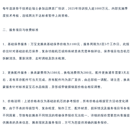
新疆维吾尔自治区阿克苏市东大街万宝龙售后服务中心（需提前预约）
每年选派骨干技师赴瑞士参加品牌原厂培训，2025年培训投入超1000万元。内部实施季
新疆维吾尔自治区阿拉尔市胜利大道万宝龙售后服务中心（需提前预约）
度技术考核，连续两次不达标者暂停上岗资格。
新疆维吾尔自治区阿拉山口市友好路万宝龙售后服务中心（需提前预约）
二、服务项目与收费标准
新疆维吾尔自治区阿勒泰市解放路万宝龙售后服务中心（需提前预约）
新疆维吾尔自治区阿图什市光明路万宝龙售后服务中心（需提前预约）
1、基础保养服务：万宝龙腕表基础保养价格为1180元，服务周期为3至5个工作日。此报
新疆维吾尔自治区白杨市军垦路万宝龙售后服务中心（需提前预约）
价仅针对基础款机芯保养，复杂功能机芯或特殊材质表壳需单独评估。保养项目包含机芯
新疆维吾尔自治区北屯市团结路万宝龙售后服务中心（需提前预约）
拆解清洗、重新润滑、走时调校及防水检测。
新疆维吾尔自治区博乐市博乐市北京路万宝龙售后服务中心（需提前预约）
2、更换配件服务：换表蒙费用为1380元，换电池费用为280元。配件更换通常需要3天左
新疆维吾尔自治区昌吉市延安北路万宝龙售后服务中心（需提前预约）
右，若有库存配件可当天完成。所有配件均为原厂直供，由总部统一调配。请注意，换表
新疆维吾尔自治区阜康市博峰路万宝龙售后服务中心（需提前预约）
蒙服务针对标准蓝宝石水晶镜面，异形或带镀膜镜面价格会相应调整。
新疆维吾尔自治区哈密市伊州区建国北路万宝龙售后服务中心（需提前预约）
新疆维吾尔自治区和田市和田市北京西路万宝龙售后服务中心（需提前预约）
3、价格说明：上述价格表仅为基础款机芯的参考报价，所有价格会根据官方活动变化调
新疆维吾尔自治区胡杨河市胡杨河市胡杨路万宝龙售后服务中心（需提前预约）
整。由于手表的等级型号、复杂程度、制作工艺、配件材质、损坏情况及服务项目等各项
新疆维吾尔自治区霍尔果斯市亚欧北路万宝龙售后服务中心（需提前预约）
不同因素，导致每款腕表不同情况的维修保养报价无法统一。详细的报价需要您向客服提
供腕表的具体信息、腕表现状及服务项目，方可为您提供准确的服务报价。
新疆维吾尔自治区喀什市解放北路万宝龙售后服务中心（需提前预约）
新疆维吾尔自治区可克达拉市幸福路万宝龙售后服务中心（需提前预约）