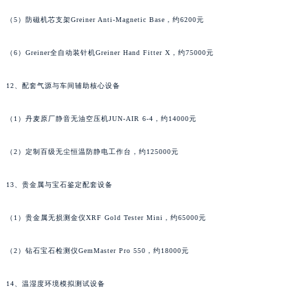
湖南省郴州市北湖区国庆北路万宝龙售后服务中心（需提前预约）
（5）防磁机芯支架Greiner Anti-Magnetic Base，约6200元
湖南省衡阳市雁峰区解放路万宝龙售后服务中心（需提前预约）
（6）Greiner全自动装针机Greiner Hand Fitter X，约75000元
湖南省怀化市鹤城区迎丰中路万宝龙售后服务中心（需提前预约）
湖南省娄底市娄星区长青街万宝龙售后服务中心（需提前预约）
12、配套气源与车间辅助核心设备
湖南省邵阳市双清区东风路万宝龙售后服务中心（需提前预约）
湖南省湘潭市雨湖区莲城大道万宝龙售后服务中心（需提前预约）
（1）丹麦原厂静音无油空压机JUN-AIR 6-4，约14000元
湖南省益阳市赫山区桃花仑路万宝龙售后服务中心（需提前预约）
湖南省永州市冷水滩区永州大道与中兴路交叉口万宝龙售后服务中心（需提前预约）
（2）定制百级无尘恒温防静电工作台，约125000元
湖南省岳阳市岳阳楼区东茅岭路万宝龙售后服务中心（需提前预约）
13、贵金属与宝石鉴定配套设备
湖南省张家界市永定区解放路万宝龙售后服务中心（需提前预约）
湖南省长沙市芙蓉区建湘路393号世茂环球金融中心写字楼10层1013室万宝龙售后服务中心（需提前预约）
（1）贵金属无损测金仪XRF Gold Tester Mini，约65000元
湖南省株洲市芦淞区建设南路万宝龙售后服务中心（需提前预约）
甘肃省白银市白银区北京路万宝龙售后服务中心（需提前预约）
（2）钻石宝石检测仪GemMaster Pro 550，约18000元
甘肃省定西市安定区解放路万宝龙售后服务中心（需提前预约）
14、温湿度环境模拟测试设备
甘肃省敦煌市沙州镇阳关中路万宝龙售后服务中心（需提前预约）
甘肃省合作市人民街万宝龙售后服务中心（需提前预约）