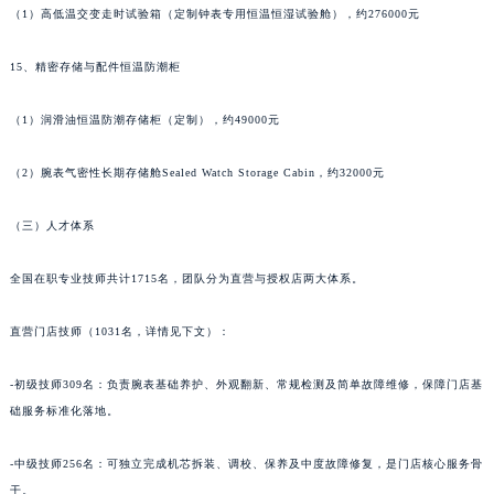
（1）高低温交变走时试验箱（定制钟表专用恒温恒湿试验舱），约276000元
甘肃省嘉峪关市雄关区新华中路万宝龙售后服务中心（需提前预约）
甘肃省金昌市金川区北京路万宝龙售后服务中心（需提前预约）
15、精密存储与配件恒温防潮柜
甘肃省酒泉市肃州区西大街万宝龙售后服务中心（需提前预约）
甘肃省临夏市城南街道团结路万宝龙售后服务中心（需提前预约）
（1）润滑油恒温防潮存储柜（定制），约49000元
甘肃省陇南市武都区人民路万宝龙售后服务中心（需提前预约）
（2）腕表气密性长期存储舱Sealed Watch Storage Cabin，约32000元
甘肃省平凉市崆峒区西大街万宝龙售后服务中心（需提前预约）
甘肃省庆阳市西峰区南大街万宝龙售后服务中心（需提前预约）
（三）人才体系
甘肃省天水市秦州区民主路万宝龙售后服务中心（需提前预约）
甘肃省武威市凉州区迎宾路万宝龙售后服务中心（需提前预约）
全国在职专业技师共计1715名，团队分为直营与授权店两大体系。
甘肃省张掖市甘州区民乐北路万宝龙售后服务中心（需提前预约）
直营门店技师（1031名，详情见下文）：
宁夏回族自治区固原市原州区文化街万宝龙售后服务中心（需提前预约）
宁夏回族自治区石嘴山市大武口区贺兰山路万宝龙售后服务中心（需提前预约）
-初级技师309名：负责腕表基础养护、外观翻新、常规检测及简单故障维修，保障门店基
宁夏回族自治区吴忠市利通区开元大道万宝龙售后服务中心（需提前预约）
础服务标准化落地。
宁夏回族自治区银川市兴庆区新华东路97号新百中心C馆一层C1-18号商铺万宝龙售后服务中心（需提前预约）
宁夏回族自治区中卫市沙坡头区鼓楼东街万宝龙售后服务中心（需提前预约）
-中级技师256名：可独立完成机芯拆装、调校、保养及中度故障修复，是门店核心服务骨
青海省果洛藏族自治州玛沁县团结路万宝龙售后服务中心（需提前预约）
干。