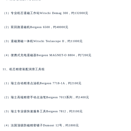
河南省许昌市魏都区建安大道与八龙路交叉口万宝龙售后服务中心（需提前预约）
（1）专业机芯退磁工作站Witschi Demag 300，约132000元
河南省郑州市二七区民主路10号华润大厦29层2905室万宝龙售后服务中心（需提前预约）
河南省周口市川汇区七一路万宝龙售后服务中心（需提前预约）
（2）双回路退磁机Bergeon 6500，约48000元
河南省驻马店市驿城区乐山大道与置地大道交叉口万宝龙售后服务中心（需提前预约）
湖北省鄂州市鄂城区文星大道万宝龙售后服务中心（需提前预约）
（3）退磁测磁一体机Witschi Teslascope II，约11000元
湖北省黄冈市黄州区赤壁大道万宝龙售后服务中心（需提前预约）
（4）便携式充电退磁器Bergeon MAGNET-O 8804，约7200元
湖北省黄石市黄石港区武汉路万宝龙售后服务中心（需提前预约）
湖北省荆门市东宝中天街步行街万宝龙售后服务中心（需提前预约）
11、机芯精密装配润滑工具组
湖北省荆州市荆州区荆中路万宝龙售后服务中心（需提前预约）
湖北省十堰市茅箭区人民北路万宝龙售后服务中心（需提前预约）
（1）瑞士自动精准点油机Bergeon 7718-1A，约2100元
湖北省随州市曾都区青年路万宝龙售后服务中心（需提前预约）
湖北省咸宁市咸安区长安大道万宝龙售后服务中心（需提前预约）
（2）瑞士高端精密手动点油笔Bergeon 7013系列，约1400元
湖北省襄阳市樊城区长虹路与人民路交叉口万宝龙售后服务中心（需提前预约）
（3）瑞士专业级快速服务工具Bergeon 7812，约3100元
湖北省孝感市孝南区复兴大道万宝龙售后服务中心（需提前预约）
湖北省宜昌市西陵区夷陵大道与港窑路万宝龙售后服务中心（需提前预约）
（4）法国顶级防磁精密镊子Dumont 12号，约1800元
湖南省常德市武陵区人民路万宝龙售后服务中心（需提前预约）