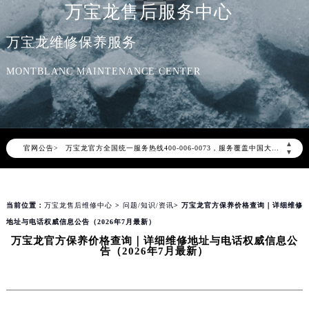
万宝龙售后服务中心
万宝龙维修保养服务
MONTBLANC MAINTENANCE CENTER
2026年8月万宝龙中国区售后服务网络优化升级公告
2026年8月万宝龙全国官方售后客户服务热线：400-006-0073
万宝龙官方全国统一服务热线400-006-0073，服务覆盖中国大陆、香港、澳门、台湾全部区域（非大陆需加拨“+86”）
▲
官网公告>
2026年8月万宝龙售后服务中心最新网点地址：
▼
北京市朝阳区建国门外大街甲6号华熙国际中心写字楼D座11层1102室（北京总部）（需提前预约）
北京市东城区东长安街1号东方广场写字楼W3座6层602室（需提前预约）
当前位置：
万宝龙售后维修中心
>
问题/知识/资讯
> 万宝龙官方保养价格查询｜详细维修
天津市和平区赤峰道136号天津国际金融中心写字楼26层2603室（需提前预约）
地址与电话权威信息公告（2026年7月最新）
上海市徐汇区虹桥路3号港汇中心写字楼2座37层3705室（需提前预约）
万宝龙官方保养价格查询｜详细维修地址与电话权威信息公
上海市黄浦区南京东路299号宏伊国际广场写字楼8层806室（需提前预约）
告（2026年7月最新）
南京市秦淮区中山南路1号（新街口）南京中心写字楼22层C1-1室（需提前预约）
常州市新北区龙锦路1590号现代传媒中心写字楼5号楼10层1008室（需提前预约）
徐州市鼓楼区淮海东路29号苏宁广场IFC国际金融中心写字楼35层3508室（需提前预约）