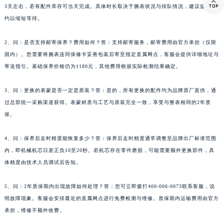

3天左右，若有配件库存可当天完成。具体时长取决于腕表状况与排队情况，建议提前预
西藏自治区那曲市色尼区浙江西路万宝龙售后服务中心（需提前预约）
约以缩短等待。
西藏自治区日喀则市桑珠孜区上海中路万宝龙售后服务中心（需提前预约）
西藏自治区山南市乃东区湖北大道万宝龙售后服务中心（需提前预约）
2、问：是否支持邮寄保养？费用如何？答：支持邮寄服务，邮寄费用由官方承担（仅限
云南省保山市隆阳区正阳路万宝龙售后服务中心（需提前预约）
国内）。您需要将腕表连同保修卡妥善包装后寄至指定直属网点，客服会提供详细地址与
寄送指引。基础保养价格仍为1180元，其他费用根据实际检测结果确定。
云南省楚雄彝族自治州楚雄市鹿城南路万宝龙售后服务中心（需提前预约）
云南省大理白族自治州大理市建设路万宝龙售后服务中心（需提前预约）
3、问：更换的表蒙是否一定是原装？答：是的，所有更换的配件均为品牌原厂直供，通
云南省德宏傣族景颇族自治州芒市团结大街万宝龙售后服务中心（需提前预约）
过总部统一采购渠道获得。表蒙材质与工艺与原装完全一致，享受与整表相同的2年质
云南省迪庆藏族自治州香格里拉市长征大道万宝龙售后服务中心（需提前预约）
保。
云南省红河哈尼族彝族自治州蒙自市天马路万宝龙售后服务中心（需提前预约）
云南省丽江市古城区七星街万宝龙售后服务中心（需提前预约）
4、问：保养后走时精度能恢复多少？答：保养后走时精度通常调整至品牌出厂标准范围
内，即机械机芯日差正负10至20秒。若机芯存在零件磨损，可能需要额外更换部件，具
云南省临沧市临翔区世纪路万宝龙售后服务中心（需提前预约）
体精度由技术人员调试后告知。
云南省怒江傈僳族自治州泸水市人民路万宝龙售后服务中心（需提前预约）
云南省普洱市思茅区振兴大道万宝龙售后服务中心（需提前预约）
5、问：2年质保期内出现故障如何处理？答：您可立即拨打400-006-0073联系客服，说
云南省曲靖市麒麟区学府路万宝龙售后服务中心（需提前预约）
明故障现象。客服会安排最近的直属网点进行免费检测与维修。质保期内运输费用由官方
云南省文山壮族苗族自治州文山市东风路万宝龙售后服务中心（需提前预约）
承担，维修不额外收费。
云南省西双版纳傣族自治州景洪市宣慰大道万宝龙售后服务中心（需提前预约）