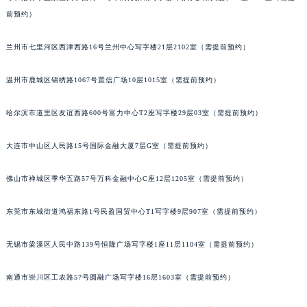
前预约）
内蒙古自治区兴安盟市乌兰浩特市兴安大街万宝龙售后服务中心（需提前预约）
山西省大同市平城区迎宾街万宝龙售后服务中心（需提前预约）
兰州市七里河区西津西路16号兰州中心写字楼21层2102室（需提前预约）
山西省晋城市城区黄华街万宝龙售后服务中心（需提前预约）
山西省晋中市榆次区顺城街万宝龙售后服务中心（需提前预约）
温州市鹿城区锦绣路1067号置信广场10层1015室（需提前预约）
山西省临汾市尧都区解放路万宝龙售后服务中心（需提前预约）
山西省吕梁市离石区永宁中路与建设街交叉口万宝龙售后服务中心（需提前预约）
哈尔滨市道里区友谊西路600号富力中心T2座写字楼29层03室（需提前预约）
山西省朔州市朔城区怡西路与鄯阳西街交汇处万宝龙售后服务中心（需提前预约）
大连市中山区人民路15号国际金融大厦7层G室（需提前预约）
山西省忻州市忻府区和平东街与七一南路交叉口万宝龙售后服务中心（需提前预约）
山西省阳泉市郊区平阳东街与新城大道交叉口万宝龙售后服务中心（需提前预约）
佛山市禅城区季华五路57号万科金融中心C座12层1205室（需提前预约）
山西省运城市盐湖区河东街万宝龙售后服务中心（需提前预约）
山西省长治市潞州区英雄中路万宝龙售后服务中心（需提前预约）
东莞市东城街道鸿福东路1号民盈国贸中心T1写字楼9层907室（需提前预约）
山西省太原市迎泽区迎泽街道解放路15号亨得利名表维修授权店3楼万宝龙售后服务中心（需提前预约）
无锡市梁溪区人民中路139号恒隆广场写字楼1座11层1104室（需提前预约）
天津市和平区赤峰道136号天津国际金融中心26层2603室万宝龙售后服务中心（需提前预约）
安徽省安庆市迎江区人民路万宝龙售后服务中心（需提前预约）
南通市崇川区工农路57号圆融广场写字楼16层1603室（需提前预约）
安徽省蚌埠市蚌山区淮河路万宝龙售后服务中心（需提前预约）
安徽省亳州市谯城区魏武大道万宝龙售后服务中心（需提前预约）