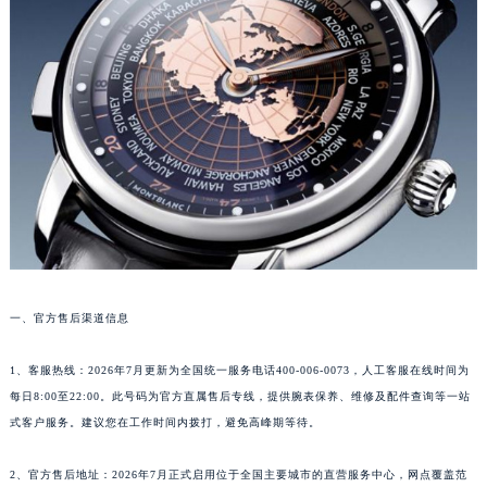
成都市锦江区人民东路6号SAC东原中心写字楼24层2406B室（需提前预约）
重庆市江北区观音桥步行街2号融恒时代广场写字楼9层902室（需提前预约）
长沙市芙蓉区定王台街道建湘路393号世茂环球金融中心写字楼（芙蓉广场）10层13室（需提前预约）
郑州市二七区铭功路10号华润大厦写字楼29层2905室（需提前预约）
太原市迎泽区解放路15号亨得利名表服务中心（品牌授权店）3层整层（需提前预约）
沈阳市沈河区中街路137号亨得利名表服务中心（品牌授权店）1层整层（需提前预约）
沈阳市沈河区中街路83号亨得利名表服务中心（品牌授权店）1层整层（需提前预约）
乌鲁木齐市天山区红山路26号时代广场（CCMALL）C座17层17-B（需提前预约）
温州市鹿城区锦绣路1067号置信广场10层1015室（需提前预约）
哈尔滨市道里区友谊西路600号富力中心T2座写字楼29层03室（需提前预约）
一、官方售后渠道信息
大连市中山区人民路15号国际金融大厦7层G室（需提前预约）
佛山市禅城区季华五路57号万科金融中心C座12层1205室（需提前预约）
1、客服热线：2026年7月更新为全国统一服务电话400-006-0073，人工客服在线时间为
东莞市东城街道鸿福东路1号民盈国贸中心T1写字楼9层907室（需提前预约）
每日8:00至22:00。此号码为官方直属售后专线，提供腕表保养、维修及配件查询等一站
无锡市梁溪区人民中路139号恒隆广场写字楼1座11层1104室（需提前预约）
式客户服务。建议您在工作时间内拨打，避免高峰期等待。
南通市崇川区工农路57号圆融广场写字楼16层1603室（需提前预约）
2、官方售后地址：2026年7月正式启用位于全国主要城市的直营服务中心，网点覆盖范
苏州市苏州工业园区星港街199号苏州中心办公楼C座22层08室（需提前预约）