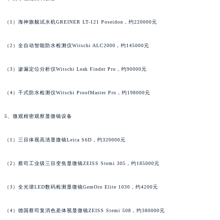
广东省清远市清城区湖西路万宝龙售后服务中心（需提前预约）
（1）海神旗舰试水机GREINER LT-121 Poseidon，约220000元
广东省汕头市龙湖区长平路万宝龙售后服务中心（需提前预约）
广东省汕尾市城区香洲街道园林社区翠园街万宝龙售后服务中心（需提前预约）
（2）全自动智能防水检测仪Witschi ALC2000，约145000元
广东省韶关市武江区芙蓉新区与老城中心交汇处万宝龙售后服务中心（需提前预约）
广东省深圳市罗湖区深南东路5001号华润大厦17层1701室万宝龙售后服务中心（需提前预约）
（3）渗漏定位分析仪Witschi Leak Finder Pro，约90000元
广东省阳江市江城区东风一路万宝龙售后服务中心（需提前预约）
（4）干式防水检测仪Witschi ProofMaster Pro，约198000元
广东省云浮市云城区金山路万宝龙售后服务中心（需提前预约）
广东省湛江市赤坎区观海北路万宝龙售后服务中心（需提前预约）
5、微观精密观察显微镜设备
广东省肇庆市端州区信安大道与砚都大道交汇处万宝龙售后服务中心（需提前预约）
广西壮族自治区百色市右江区中山二路万宝龙售后服务中心（需提前预约）
（1）三目体视高清显微镜Leica S6D，约320000元
广西壮族自治区北海市海城区北京路万宝龙售后服务中心（需提前预约）
广西壮族自治区崇左市江州区石景林街道友谊大道与丽川路交汇处万宝龙售后服务中心（需提前预约）
（2）蔡司工业级三目变焦显微镜ZEISS Stemi 305，约185000元
广西壮族自治区防城港市港口区金花茶大道万宝龙售后服务中心（需提前预约）
（3）全光谱LED数码检测显微镜GemOro Elite 1030，约4200元
广西壮族自治区贵港市港北区港城街道布山大道与仙衣路交叉口万宝龙售后服务中心（需提前预约）
广西壮族自治区桂林市秀峰区红岭路万宝龙售后服务中心（需提前预约）
（4）德国蔡司复消色差体视显微镜ZEISS Stemi 508，约380000元
广西壮族自治区河池市金城江区金城江街道朝阳路万宝龙售后服务中心（需提前预约）