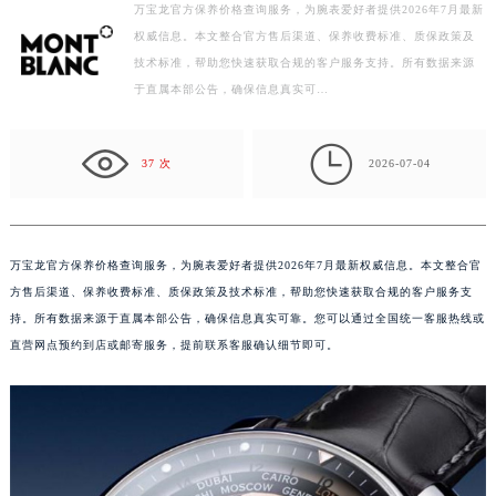
万宝龙官方保养价格查询服务，为腕表爱好者提供2026年7月最新
扬州市邗江区国展路29号星耀天地写字楼1号楼18层1803室（需提前预约）
权威信息。本文整合官方售后渠道、保养收费标准、质保政策及
盐城市盐都区世纪大道5号盐城金融城写字楼1号楼16层1604室（需提前预约）
技术标准，帮助您快速获取合规的客户服务支持。所有数据来源
泰州市海陵区永定东路399号置地商务中心东塔写字楼（华润万象城）17层1706室（需提前预约）
于直属本部公告，确保信息真实可…
宁波市江北区大闸南路500号来福士广场办公楼20层2009室（需提前预约）

杭州市上城区钱江路1366号华润大厦写字楼A座5层503-5室（需提前预约）
37 次
2026-07-04
金华市金东区东市南街777号金华万达广场写字楼4号楼22层2209室（需提前预约）
绍兴市越城区胜利东路379号世茂天际中心写字楼8层805室（需提前预约）
嘉兴市南湖区广益路705号嘉兴世界贸易中心写字楼A座13层1304室（需提前预约）
万宝龙官方保养价格查询服务，为腕表爱好者提供2026年7月最新权威信息。本文整合官
南昌市红谷滩新区红谷中大道998号绿地双子塔（中央广场）A1座办公楼14层07室（需提前预约）
方售后渠道、保养收费标准、质保政策及技术标准，帮助您快速获取合规的客户服务支
济南市历下区经十路11111号华润中心写字楼（万象城）15层1508室（需提前预约）
持。所有数据来源于直属本部公告，确保信息真实可靠。您可以通过全国统一客服热线或
广州市天河区天河路230号万菱汇国际中心写字楼A塔7层704室（需提前预约）
直营网点预约到店或邮寄服务，提前联系客服确认细节即可。
广州市越秀区环市东路371-375号世界贸易中心大厦南塔写字楼15层07室（需提前预约）
深圳市罗湖区深南东路5001号华润大厦写字楼17层1701室（需提前预约）
惠州市惠城区江北文昌一路7号华贸大厦写字楼1座30层05室（需提前预约）
厦门市思明区湖滨东路95号华润大厦写字楼B座11层1104室（需提前预约）
福州市鼓楼区五四路128-1号恒力城写字楼15层03室（需提前预约）