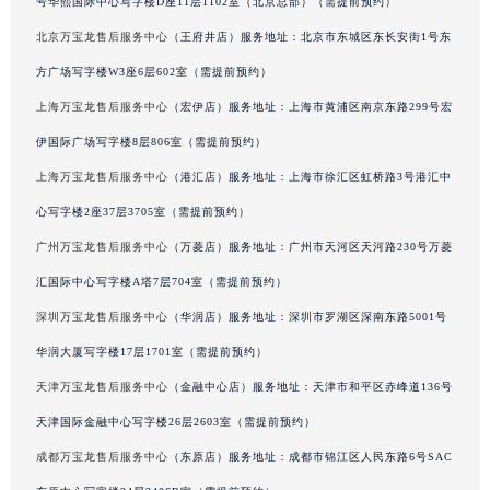
号华熙国际中心写字楼D座11层1102室（北京总部）（需提前预约）
广东省佛山市禅城区季华五路57号万科金融中心C座12层1205室万宝龙售后服务中心（需提前预约）
北京万宝龙售后服务中心
（王府井店）服务地址：北京市东城区东长安街1号东
广东省东莞市东城街道鸿福东路1号民盈国贸中心T1写字楼9层907室万宝龙售后服务中心（需提前预约）
方广场写字楼W3座6层602室（需提前预约）
江苏省无锡市梁溪区人民中路139号恒隆广场写字楼1座11层1104室万宝龙售后服务中心（需提前预约）
上海万宝龙售后服务中心
（宏伊店）服务地址：上海市黄浦区南京东路299号宏
江苏省南通市崇川区工农路57号圆融广场写字楼16层1603室万宝龙售后服务中心（需提前预约）
伊国际广场写字楼8层806室（需提前预约）
江苏省苏州市苏州工业园区 星港街199号苏州中心办公楼C座22层08室万宝龙售后服务中心（需提前预约）
上海万宝龙售后服务中心
（港汇店）服务地址：上海市徐汇区虹桥路3号港汇中
湖北省武汉市江汉区解放大道686号世界贸易大厦38层09室万宝龙售后服务中心（需提前预约）
广西省南宁市青秀区金湖路59号地王大厦12楼1224室万宝龙售后服务中心（需提前预约）
心写字楼2座37层3705室（需提前预约）
安徽省合肥市蜀山区潜山路111号万象城华润大厦B座12楼03室万宝龙售后服务中心（需提前预约）
广州万宝龙售后服务中心
（万菱店）服务地址：广州市天河区天河路230号万菱
福建省泉州市丰泽区宝洲路729号浦西万达中心写字楼A座7楼709室万宝龙售后服务中心（需提前预约）
汇国际中心写字楼A塔7层704室（需提前预约）
山东省青岛市南区山东路6号华润大厦B座22层04室万宝龙售后服务中心（需提前预约）
深圳万宝龙售后服务中心
（华润店）服务地址：深圳市罗湖区深南东路5001号
山东省烟台市芝罘区胜利路139号万达金融中心A座907室万宝龙售后服务中心（需提前预约）
华润大厦写字楼17层1701室（需提前预约）
吉林省长春市朝阳区西安大路727号中银大厦A座(旺进大厦)18层09室万宝龙售后服务中心（需提前预约）
天津万宝龙售后服务中心
（金融中心店）服务地址：天津市和平区赤峰道136号
贵州省贵阳市南明区都司高架桥路33号亨特国际金融中心14楼14D万宝龙售后服务中心（需提前预约）
天津国际金融中心写字楼26层2603室（需提前预约）
云南省昆明市盘龙区北京路928号同德昆明广场写字楼10层06室万宝龙售后服务中心（需提前预约）
河北省石家庄市长安区中山东路39号勒泰中心写字楼B座13层07室万宝龙售后服务中心（需提前预约）
成都万宝龙售后服务中心
（东原店）服务地址：成都市锦江区人民东路6号SAC
陕西省西安市碑林区南关正街88号华侨城长安国际中心E座6楼10室万宝龙售后服务中心（需提前预约）