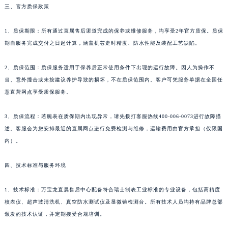
三、官方质保政策
新疆维吾尔自治区克拉玛依市克拉玛依区友谊路万宝龙售后服务中心（需提前预约）
新疆维吾尔自治区库车市库车市文化东路万宝龙售后服务中心（需提前预约）
1、质保期限：所有通过直属售后渠道完成的保养或维修服务，均享受2年官方质保。质保
新疆维吾尔自治区库尔勒市库尔勒市人民东路万宝龙售后服务中心（需提前预约）
期自服务完成交付之日起计算，涵盖机芯走时精度、防水性能及装配工艺缺陷。
新疆维吾尔自治区奎屯市团结西街万宝龙售后服务中心（需提前预约）
2、质保范围：质保服务适用于保养后正常使用条件下出现的运行故障。因人为操作不
新疆维吾尔自治区昆玉市昆泉街万宝龙售后服务中心（需提前预约）
当、意外撞击或未按建议养护导致的损坏，不在质保范围内。客户可凭服务单据在全国任
新疆维吾尔自治区沙湾市三道河子镇世纪大道南路万宝龙售后服务中心（需提前预约）
意直营网点享受质保服务。
新疆维吾尔自治区石河子市北二路万宝龙售后服务中心（需提前预约）
新疆维吾尔自治区双河市光明路万宝龙售后服务中心（需提前预约）
3、质保流程：若腕表在质保期内出现异常，请先拨打客服热线400-006-0073进行故障描
新疆维吾尔自治区塔城市塔城地区闻琴路万宝龙售后服务中心（需提前预约）
述。客服会为您安排最近的直属网点进行免费检测与维修，运输费用由官方承担（仅限国
新疆维吾尔自治区铁门关市兴疆路万宝龙售后服务中心（需提前预约）
内）。
新疆维吾尔自治区图木舒克市图木舒克市中兴街万宝龙售后服务中心（需提前预约）
四、技术标准与服务环境
新疆维吾尔自治区吐鲁番市高昌区文化中路文化中路万宝龙售后服务中心（需提前预约）
新疆维吾尔自治区乌苏市乌鲁木齐北路万宝龙售后服务中心（需提前预约）
1、技术标准：万宝龙直属售后中心配备符合瑞士制表工业标准的专业设备，包括高精度
新疆维吾尔自治区五家渠市长征西街万宝龙售后服务中心（需提前预约）
校表仪、超声波清洗机、真空防水测试仪及显微镜检测台。所有技术人员均持有品牌总部
新疆维吾尔自治区新星市东风路万宝龙售后服务中心（需提前预约）
颁发的技术认证，并定期接受合规培训。
新疆维吾尔自治区伊宁市解放西路万宝龙售后服务中心（需提前预约）