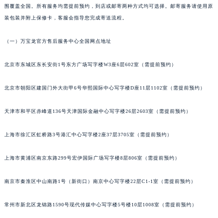
围覆盖全国。所有服务均需提前预约，到店或邮寄两种方式均可选择。邮寄服务请使用原
武汉市江汉区解放大道686号世界贸易大厦38层09室（需提前预约）
装包装并附上保修卡，客服会指导您完成寄送流程。
南宁市青秀区金湖路59号地王大厦12楼1224室（需提前预约）
合肥市蜀山区潜山路111号万象城华润大厦B座12楼03室（需提前预约）
（一）万宝龙官方售后服务中心全国网点地址
泉州市丰泽区宝洲路729号浦西万达中心写字楼A座7楼709室（需提前预约）
北京市东城区东长安街1号东方广场写字楼W3座6层602室（需提前预约）
青岛市南区山东路6号华润大厦B座22层04室（需提前预约）
烟台市芝罘区胜利路139号万达金融中心A座907室（需提前预约）
北京市朝阳区建国门外大街甲6号华熙国际中心写字楼D座11层1102室（需提前预约）
长春市朝阳区西安大路727号中银大厦A座(旺进大厦)18层09室（需提前预约）
贵阳市南明区都司高架桥路33号亨特国际金融中心14楼14D（需提前预约）
天津市和平区赤峰道136号天津国际金融中心写字楼26层2603室（需提前预约）
昆明市盘龙区北京路928号同德昆明广场写字楼10层06室（需提前预约）
石家庄市长安区中山东路39号勒泰中心写字楼B座13层07室（需提前预约）
上海市徐汇区虹桥路3号港汇中心写字楼2座37层3705室（需提前预约）
西安市碑林区南关正街88号华侨城长安国际中心E座6楼10室（需提前预约）
上海市黄浦区南京东路299号宏伊国际广场写字楼8层806室（需提前预约）
海口市龙华区金贸东路5号海口华润大厦B座17层1707室（需提前预约）
唐山市路南区新华东道100号万达广场写字楼A座10层1002室（需提前预约）
南京市秦淮区中山南路1号（新街口）南京中心写字楼22层C1-1室（需提前预约）
台州市椒江区东海大道1800号腾达中心东1幢20楼2002室（需提前预约）
内蒙古自治区呼和浩特市玉泉区大学西街70号华润万象城写字楼（鄂尔多斯大厦）23层2326室（需提前预约）
常州市新北区龙锦路1590号现代传媒中心写字楼5号楼10层1008室（需提前预约）
甘肃省兰州市七里河区西津西路16号兰州中心写字楼21层2102室（需提前预约）