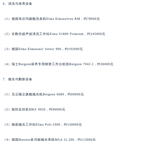
广西壮族自治区桂林市秀峰区红岭路万宝龙售后服务中心（需提前预约）
6、清洗与保养设备
广西壮族自治区河池市金城江区金城江街道朝阳路万宝龙售后服务中心（需提前预约）
广西壮族自治区贺州市八步区城东街道灵峰南路万宝龙售后服务中心（需提前预约）
（1）德国埃尔玛旗舰洗表机Elma Elmasolvex RM，约78000元
广西壮族自治区来宾市兴宾区桂中大道万宝龙售后服务中心（需提前预约）
广西壮族自治区柳州市城中区中山中路万宝龙售后服务中心（需提前预约）
（2）全数控超声波清洗工作站Elma S1800 Premium，约245000元
广西壮族自治区钦州市钦南区金海湾东大街万宝龙售后服务中心（需提前预约）
广西壮族自治区梧州市万秀区龙湖镇高旺路万宝龙售后服务中心（需提前预约）
（3）德国Elma Elmasonic Select 900，约192000元
广西壮族自治区玉林市玉州区金玉路万宝龙售后服务中心（需提前预约）
（4）瑞士Bergeon保养专用精密工作台机组Bergeon 7042-1，约36000元
海南省儋州市儋州市那大镇兰洋北路万宝龙售后服务中心（需提前预约）
海南省东方市八所镇解放西路万宝龙售后服务中心（需提前预约）
7、抛光与翻新设备
海南省琼海市嘉积镇东风路万宝龙售后服务中心（需提前预约）
海南省三沙市西沙区西沙群岛永兴岛北京路万宝龙售后服务中心（需提前预约）
（1）无尘隔尘旗舰抛光机Bergeon 6680，约69000元
海南省三亚市吉阳区迎宾路万宝龙售后服务中心（需提前预约）
（2）线性拉丝机MKS 9050，约96000元
海南省万宁市万城镇解放路万宝龙售后服务中心（需提前预约）
海南省文昌市文城镇教育东路万宝龙售后服务中心（需提前预约）
（3）镜面抛光工作站Elma Poli-1000，约158000元
海南省五指山市通什镇三月三大道万宝龙售后服务中心（需提前预约）