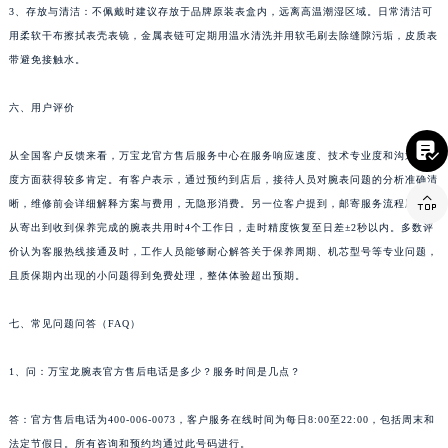
四川省广元市利州区老城南北街、东大街万宝龙售后服务中心（需提前预约）
3、存放与清洁：不佩戴时建议存放于品牌原装表盒内，远离高温潮湿区域。日常清洁可
四川省乐山市市中区嘉定中路万宝龙售后服务中心（需提前预约）
用柔软干布擦拭表壳表镜，金属表链可定期用温水清洗并用软毛刷去除缝隙污垢，皮质表
四川省凉山州市西昌市大巷口下街万宝龙售后服务中心（需提前预约）
带避免接触水。
四川省泸州市江阳区治平路万宝龙售后服务中心（需提前预约）
四川省眉山市东坡区三苏路万宝龙售后服务中心（需提前预约）
六、用户评价

四川省绵阳市涪城区翠花街万宝龙售后服务中心（需提前预约）
四川省南充市高坪区江东大道万宝龙售后服务中心（需提前预约）
从全国客户反馈来看，万宝龙官方售后服务中心在服务响应速度、技术专业度和沟通透明

度方面获得较多肯定。有客户表示，通过预约到店后，接待人员对腕表问题的分析准确清
四川省内江市东兴区汉安大道万宝龙售后服务中心（需提前预约）
晰，维修前会详细解释方案与费用，无隐形消费。另一位客户提到，邮寄服务流程顺畅，
四川省攀枝花市东区三线大道北段万宝龙售后服务中心（需提前预约）
从寄出到收到保养完成的腕表共用时4个工作日，走时精度恢复至日差±2秒以内。多数评
四川省遂宁市船山区香林南路万宝龙售后服务中心（需提前预约）
价认为客服热线接通及时，工作人员能够耐心解答关于保养周期、机芯型号等专业问题，
四川省雅安市雨城区熊猫大道万宝龙售后服务中心（需提前预约）
且质保期内出现的小问题得到免费处理，整体体验超出预期。
四川省宜宾市翠屏区长翠路万宝龙售后服务中心（需提前预约）
四川省资阳市雁江区滨江大道一段与和平南路万宝龙售后服务中心（需提前预约）
七、常见问题问答（FAQ）
四川省自贡市自流井区华商北路万宝龙售后服务中心（需提前预约）
1、问：万宝龙腕表官方售后电话是多少？服务时间是几点？
西藏自治区阿里地区噶尔县北京西路万宝龙售后服务中心（需提前预约）
西藏自治区昌都市卡若区昌都西路万宝龙售后服务中心（需提前预约）