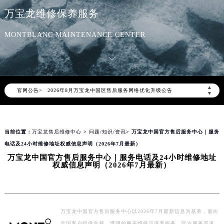
万宝龙售后服务中心
万宝龙维修保养服务
MONTBLANC MAINTENANCE CENTER
2026年8月万宝龙中国区售后服务网络优化升级公告
▲
官网公告>
2026年8月万宝龙全国官方售后客户服务热线：400-006-0073
▼
万宝龙官方全国统一服务热线400-006-0073，服务覆盖中国大陆、香港、澳门、台湾全部区域（非大陆需加拨“+86”）
2026年8月万宝龙售后服务中心最新网点地址：
当前位置：
万宝龙售后维修中心
>
问题/知识/资讯
> 万宝龙中国官方售后服务中心｜服务
北京市朝阳区建国门外大街甲6号华熙国际中心写字楼D座11层1102室（北京总部）（需提前预约）
电话及24小时维修地址权威信息声明（2026年7月最新）
北京市东城区东长安街1号东方广场写字楼W3座6层602室（需提前预约）
万宝龙中国官方售后服务中心｜服务电话及24小时维修地址
天津市和平区赤峰道136号天津国际金融中心写字楼26层2603室（需提前预约）
权威信息声明（2026年7月最新）
上海市徐汇区虹桥路3号港汇中心写字楼2座37层3705室（需提前预约）
上海市黄浦区南京东路299号宏伊国际广场写字楼8层806室（需提前预约）
南京市秦淮区中山南路1号（新街口）南京中心写字楼22层C1-1室（需提前预约）