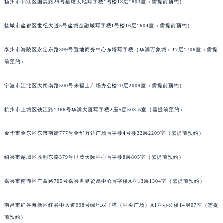
内蒙古自治区呼和浩特市玉泉区大学西街70号华润万象城写字楼（鄂尔多斯大厦）23层2326室（需提前预约）
扬州市邗江区国展路29号星耀天地写字楼1号楼18层1803室（需提前预约）
甘肃省兰州市七里河区西津西路16号兰州中心写字楼21层2102室（需提前预约）
重庆市解放碑渝中区民权路28号英利国际金融中心写字楼20层01室（需提前预约）
盐城市盐都区世纪大道5号盐城金融城写字楼1号楼16层1604室（需提前预约）
黑龙江省大庆市萨尔图区会战大街万宝龙售后服务中心（需提前预约）
黑龙江省鹤岗市向阳区红军路万宝龙售后服务中心（需提前预约）
泰州市海陵区永定东路399号置地商务中心东塔写字楼（华润万象城）17层1706室（需提
前预约）
黑龙江省黑河市爱辉区中央街万宝龙售后服务中心（需提前预约）
黑龙江省鸡西市鸡冠区红军路万宝龙售后服务中心（需提前预约）
宁波市江北区大闸南路500号来福士广场办公楼20层2009室（需提前预约）
黑龙江省佳木斯市向阳区长安路万宝龙售后服务中心（需提前预约）
黑龙江省牡丹江市东安区太平路万宝龙售后服务中心（需提前预约）
杭州市上城区钱江路1366号华润大厦写字楼A座5层503-5室（需提前预约）
黑龙江省七台河市桃山区大同街万宝龙售后服务中心（需提前预约）
黑龙江省齐齐哈尔市龙沙区龙华路万宝龙售后服务中心（需提前预约）
金华市金东区东市南街777号金华万达广场写字楼4号楼22层2209室（需提前预约）
黑龙江省双鸭山市尖山区新兴大街万宝龙售后服务中心（需提前预约）
绍兴市越城区胜利东路379号世茂天际中心写字楼8层805室（需提前预约）
黑龙江省绥化市北林区新华街与康庄路交叉口万宝龙售后服务中心（需提前预约）
黑龙江省伊春市伊美区通河路万宝龙售后服务中心（需提前预约）
嘉兴市南湖区广益路705号嘉兴世界贸易中心写字楼A座13层1304室（需提前预约）
吉林省白城市洮北区明仁南街万宝龙售后服务中心（需提前预约）
吉林省白山市浑江区浑江大街万宝龙售后服务中心（需提前预约）
南昌市红谷滩新区红谷中大道998号绿地双子塔（中央广场）A1座办公楼14层07室（需提