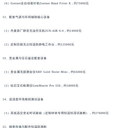
湖北省宜昌市西陵区夷陵大道与港窑路万宝龙售后服务中心（需提前预约）
（6）Greiner全自动装针机Greiner Hand Fitter X，约75000元
湖南省常德市武陵区人民路万宝龙售后服务中心（需提前预约）
湖南省郴州市北湖区国庆北路万宝龙售后服务中心（需提前预约）
12、配套气源与车间辅助核心设备
湖南省衡阳市雁峰区解放路万宝龙售后服务中心（需提前预约）
湖南省怀化市鹤城区迎丰中路万宝龙售后服务中心（需提前预约）
（1）丹麦原厂静音无油空压机JUN-AIR 6-4，约14000元
湖南省娄底市娄星区长青街万宝龙售后服务中心（需提前预约）
湖南省邵阳市双清区东风路万宝龙售后服务中心（需提前预约）
（2）定制百级无尘恒温防静电工作台，约125000元
湖南省湘潭市雨湖区莲城大道万宝龙售后服务中心（需提前预约）
13、贵金属与宝石鉴定配套设备
湖南省益阳市赫山区桃花仑路万宝龙售后服务中心（需提前预约）
湖南省永州市冷水滩区永州大道与中兴路交叉口万宝龙售后服务中心（需提前预约）
（1）贵金属无损测金仪XRF Gold Tester Mini，约65000元
湖南省岳阳市岳阳楼区东茅岭路万宝龙售后服务中心（需提前预约）
湖南省张家界市永定区解放路万宝龙售后服务中心（需提前预约）
（2）钻石宝石检测仪GemMaster Pro 550，约18000元
湖南省长沙市芙蓉区建湘路393号世茂环球金融中心写字楼10层1013室万宝龙售后服务中心（需提前预约）
14、温湿度环境模拟测试设备
湖南省株洲市芦淞区建设南路万宝龙售后服务中心（需提前预约）
甘肃省白银市白银区北京路万宝龙售后服务中心（需提前预约）
（1）高低温交变走时试验箱（定制钟表专用恒温恒湿试验舱），约276000元
甘肃省定西市安定区解放路万宝龙售后服务中心（需提前预约）