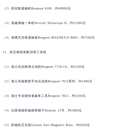
（1）专业机芯退磁工作站Witschi Demag 300，约132000元
河南省新乡市红旗区人民路万宝龙售后服务中心（需提前预约）
河南省信阳市浉河区东方红大道万宝龙售后服务中心（需提前预约）
（2）双回路退磁机Bergeon 6500，约48000元
河南省许昌市魏都区建安大道与八龙路交叉口万宝龙售后服务中心（需提前预约）
河南省郑州市二七区民主路10号华润大厦29层2905室万宝龙售后服务中心（需提前预约）
（3）退磁测磁一体机Witschi Teslascope II，约11000元
河南省周口市川汇区七一路万宝龙售后服务中心（需提前预约）
（4）便携式充电退磁器Bergeon MAGNET-O 8804，约7200元
河南省驻马店市驿城区乐山大道与置地大道交叉口万宝龙售后服务中心（需提前预约）
湖北省鄂州市鄂城区文星大道万宝龙售后服务中心（需提前预约）
11、机芯精密装配润滑工具组
湖北省黄冈市黄州区赤壁大道万宝龙售后服务中心（需提前预约）
湖北省黄石市黄石港区武汉路万宝龙售后服务中心（需提前预约）
（1）瑞士自动精准点油机Bergeon 7718-1A，约2100元
湖北省荆门市东宝中天街步行街万宝龙售后服务中心（需提前预约）
湖北省荆州市荆州区荆中路万宝龙售后服务中心（需提前预约）
（2）瑞士高端精密手动点油笔Bergeon 7013系列，约1400元
湖北省十堰市茅箭区人民北路万宝龙售后服务中心（需提前预约）
（3）瑞士专业级快速服务工具Bergeon 7812，约3100元
湖北省随州市曾都区青年路万宝龙售后服务中心（需提前预约）
湖北省咸宁市咸安区长安大道万宝龙售后服务中心（需提前预约）
（4）法国顶级防磁精密镊子Dumont 12号，约1800元
湖北省襄阳市樊城区长虹路与人民路交叉口万宝龙售后服务中心（需提前预约）
湖北省孝感市孝南区复兴大道万宝龙售后服务中心（需提前预约）
（5）防磁机芯支架Greiner Anti-Magnetic Base，约6200元