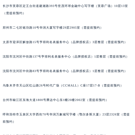
重庆市江北区观音桥步行街2号融恒时代广场写字楼9层902室（需提前预约）
辽宁省盘锦市兴隆台区石油大街万宝龙售后服务中心（需提前预约）
辽宁省铁岭市银州区南马路万宝龙售后服务中心（需提前预约）
长沙市芙蓉区定王台街道建湘路393号世茂环球金融中心写字楼（芙蓉广场）10层13室
辽宁省营口市站前区市府路与渤海大街交叉口万宝龙售后服务中心（需提前预约）
（需提前预约）
辽宁省沈阳市沈河区中街路137号亨得利名表维修授权店1楼万宝龙售后服务中心（需提前预约）
郑州市二七区铭功路10号华润大厦写字楼29层2905室（需提前预约）
辽宁省沈阳市沈河区中街路83号亨得利名表维修授权店1楼万宝龙售后服务中心（需提前预约）
北京市朝阳区建国门外大街甲6号华熙国际中心D座11层1102室万宝龙售后服务中心（北京总部）（需提前预约）
太原市迎泽区解放路15号亨得利名表服务中心（品牌授权店）3层整层（需提前预约）
北京市东城区东长安街1号王府井东方广场W3座6层602室万宝龙售后服务中心（需提前预约）
河北省保定市竞秀区朝阳北大街北国先天下万宝龙售后服务中心（需提前预约）
沈阳市沈河区中街路137号亨得利名表服务中心（品牌授权店）1层整层（需提前预约）
内蒙古自治区阿拉善盟市左旗土尔扈特大街万宝龙售后服务中心（需提前预约）
沈阳市沈河区中街路83号亨得利名表服务中心（品牌授权店）1层整层（需提前预约）
内蒙古自治区巴彦淖尔市临河区新华街万宝龙售后服务中心（需提前预约）
内蒙古自治区包头市青山区幸福路甲3号王府井百货名表维修万宝龙售后服务中心（需提前预约）
乌鲁木齐市天山区红山路26号时代广场（CCMALL）C座17层17-B（需提前预约）
内蒙古自治区赤峰市红山区哈达街万宝龙售后服务中心（需提前预约）
内蒙古自治区鄂尔多斯市东胜区伊金霍洛街万宝龙售后服务中心（需提前预约）
台州市椒江区东海大道1800号腾达中心东1幢20楼2002室（需提前预约）
内蒙古自治区呼伦贝尔市海拉尔区中央街万宝龙售后服务中心（需提前预约）
内蒙古自治区通辽市科尔沁区明仁大街万宝龙售后服务中心（需提前预约）
呼和浩特市玉泉区大学西街70号华润万象城写字楼（鄂尔多斯大厦）23层2326室（需提
前预约）
内蒙古自治区乌海市海勃湾区人民南路万宝龙售后服务中心（需提前预约）