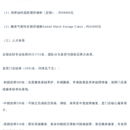
甘肃省敦煌市沙州镇阳关中路万宝龙售后服务中心（需提前预约）
15、精密存储与配件恒温防潮柜
甘肃省合作市人民街万宝龙售后服务中心（需提前预约）
甘肃省嘉峪关市雄关区新华中路万宝龙售后服务中心（需提前预约）
（1）润滑油恒温防潮存储柜（定制），约49000元
甘肃省金昌市金川区北京路万宝龙售后服务中心（需提前预约）
（2）腕表气密性长期存储舱Sealed Watch Storage Cabin，约32000元
甘肃省酒泉市肃州区西大街万宝龙售后服务中心（需提前预约）
甘肃省临夏市城南街道团结路万宝龙售后服务中心（需提前预约）
（三）人才体系
甘肃省陇南市武都区人民路万宝龙售后服务中心（需提前预约）
甘肃省平凉市崆峒区西大街万宝龙售后服务中心（需提前预约）
全国在职专业技师共计1715名，团队分为直营与授权店两大体系。
甘肃省庆阳市西峰区南大街万宝龙售后服务中心（需提前预约）
直营门店技师（1031名，详情见下文）：
甘肃省天水市秦州区民主路万宝龙售后服务中心（需提前预约）
甘肃省武威市凉州区迎宾路万宝龙售后服务中心（需提前预约）
-初级技师309名：负责腕表基础养护、外观翻新、常规检测及简单故障维修，保障门店基
甘肃省张掖市甘州区民乐北路万宝龙售后服务中心（需提前预约）
础服务标准化落地。
宁夏回族自治区固原市原州区文化街万宝龙售后服务中心（需提前预约）
宁夏回族自治区石嘴山市大武口区贺兰山路万宝龙售后服务中心（需提前预约）
-中级技师256名：可独立完成机芯拆装、调校、保养及中度故障修复，是门店核心服务骨
宁夏回族自治区吴忠市利通区开元大道万宝龙售后服务中心（需提前预约）
干。
宁夏回族自治区银川市兴庆区新华东路97号新百中心C馆一层C1-18号商铺万宝龙售后服务中心（需提前预约）