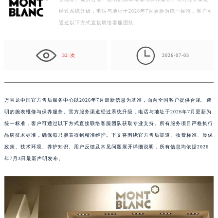
万宝龙中国官方售后服务中心以2026年7月最新信息为基准，面向
常州市新北区龙锦路1590号现代传媒中心写字楼5号楼10层1008室（需提前预约）
全国客户提供合规、透明的腕表维修与保养服务。官方服务渠道
徐州市鼓楼区淮海东路29号苏宁广场IFC国际金融中心写字楼35层3508室（需提前预约）
经过系统升级，电话与地址于2026年7月更新为统一标准，客户可
扬州市邗江区国展路29号星耀天地写字楼1号楼18层1803室（需提前预约）
通过以下方式直接联络客服团队…
盐城市盐都区世纪大道5号盐城金融城写字楼1号楼16层1604室（需提前预约）
泰州市海陵区永定东路399号置地商务中心东塔写字楼（华润万象城）17层1706室（需提前预约）

32 次
2026-07-03
宁波市江北区大闸南路500号来福士广场办公楼20层2009室（需提前预约）
杭州市上城区钱江路1366号华润大厦写字楼A座5层503-5室（需提前预约）
金华市金东区东市南街777号金华万达广场写字楼4号楼22层2209室（需提前预约）
万宝龙中国官方售后服务中心以2026年7月最新信息为基准，面向全国客户提供合规、透
绍兴市越城区胜利东路379号世茂天际中心写字楼8层805室（需提前预约）
明的腕表维修与保养服务。官方服务渠道经过系统升级，电话与地址于2026年7月更新为
嘉兴市南湖区广益路705号嘉兴世界贸易中心写字楼A座13层1304室（需提前预约）
统一标准，客户可通过以下方式直接联络客服团队获取专业支持。所有服务项目严格执行
南昌市红谷滩新区红谷中大道998号绿地双子塔（中央广场）A1座办公楼14层07室（需提前预约）
品牌技术标准，确保每只腕表得到精准维护。下文将围绕官方售后渠道、收费标准、质保
济南市历下区经十路11111号华润中心写字楼（万象城）15层1508室（需提前预约）
政策、技术环境、养护知识、用户反馈及常见问题展开详细说明，所有信息均依据2026
广州市天河区天河路230号万菱汇国际中心写字楼A塔7层704室（需提前预约）
年7月3日最新声明发布。
广州市越秀区环市东路371-375号世界贸易中心大厦南塔写字楼15层07室（需提前预约）
深圳市罗湖区深南东路5001号华润大厦写字楼17层1701室（需提前预约）
惠州市惠城区江北文昌一路7号华贸大厦写字楼1座30层05室（需提前预约）