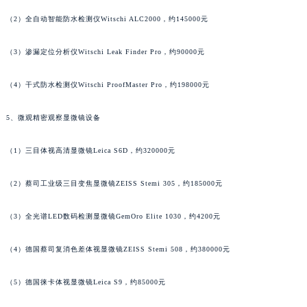
（1）海神旗舰试水机GREINER LT-121 Poseidon，约220000元
广东省茂名市电白区水东街道迎宾大道万宝龙售后服务中心（需提前预约）
广东省梅州市梅江区金燕大道万宝龙售后服务中心（需提前预约）
（2）全自动智能防水检测仪Witschi ALC2000，约145000元
广东省清远市清城区湖西路万宝龙售后服务中心（需提前预约）
广东省汕头市龙湖区长平路万宝龙售后服务中心（需提前预约）
（3）渗漏定位分析仪Witschi Leak Finder Pro，约90000元
广东省汕尾市城区香洲街道园林社区翠园街万宝龙售后服务中心（需提前预约）
（4）干式防水检测仪Witschi ProofMaster Pro，约198000元
广东省韶关市武江区芙蓉新区与老城中心交汇处万宝龙售后服务中心（需提前预约）
广东省深圳市罗湖区深南东路5001号华润大厦17层1701室万宝龙售后服务中心（需提前预约）
5、微观精密观察显微镜设备
广东省阳江市江城区东风一路万宝龙售后服务中心（需提前预约）
广东省云浮市云城区金山路万宝龙售后服务中心（需提前预约）
（1）三目体视高清显微镜Leica S6D，约320000元
广东省湛江市赤坎区观海北路万宝龙售后服务中心（需提前预约）
广东省肇庆市端州区信安大道与砚都大道交汇处万宝龙售后服务中心（需提前预约）
（2）蔡司工业级三目变焦显微镜ZEISS Stemi 305，约185000元
广西壮族自治区百色市右江区中山二路万宝龙售后服务中心（需提前预约）
（3）全光谱LED数码检测显微镜GemOro Elite 1030，约4200元
广西壮族自治区北海市海城区北京路万宝龙售后服务中心（需提前预约）
广西壮族自治区崇左市江州区石景林街道友谊大道与丽川路交汇处万宝龙售后服务中心（需提前预约）
（4）德国蔡司复消色差体视显微镜ZEISS Stemi 508，约380000元
广西壮族自治区防城港市港口区金花茶大道万宝龙售后服务中心（需提前预约）
广西壮族自治区贵港市港北区港城街道布山大道与仙衣路交叉口万宝龙售后服务中心（需提前预约）
（5）德国徕卡体视显微镜Leica S9，约85000元