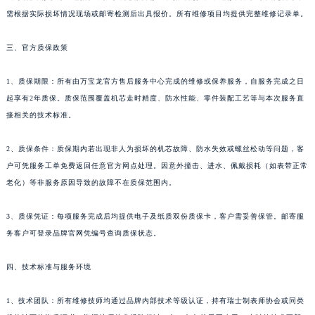
新疆维吾尔自治区喀什市解放北路万宝龙售后服务中心（需提前预约）
4、其他维修服务：包括但不限于机芯故障修理、指针更换、表冠修复、防水圈更新等，
新疆维吾尔自治区可克达拉市幸福路万宝龙售后服务中心（需提前预约）
需根据实际损坏情况现场或邮寄检测后出具报价。所有维修项目均提供完整维修记录单。
新疆维吾尔自治区克拉玛依市克拉玛依区友谊路万宝龙售后服务中心（需提前预约）
三、官方质保政策
新疆维吾尔自治区库车市库车市文化东路万宝龙售后服务中心（需提前预约）
新疆维吾尔自治区库尔勒市库尔勒市人民东路万宝龙售后服务中心（需提前预约）
1、质保期限：所有由万宝龙官方售后服务中心完成的维修或保养服务，自服务完成之日
新疆维吾尔自治区奎屯市团结西街万宝龙售后服务中心（需提前预约）
起享有2年质保。质保范围覆盖机芯走时精度、防水性能、零件装配工艺等与本次服务直
新疆维吾尔自治区昆玉市昆泉街万宝龙售后服务中心（需提前预约）
接相关的技术标准。
新疆维吾尔自治区沙湾市三道河子镇世纪大道南路万宝龙售后服务中心（需提前预约）
新疆维吾尔自治区石河子市北二路万宝龙售后服务中心（需提前预约）
2、质保条件：质保期内若出现非人为损坏的机芯故障、防水失效或螺丝松动等问题，客
户可凭服务工单免费返回任意官方网点处理。因意外撞击、进水、佩戴损耗（如表带正常
新疆维吾尔自治区双河市光明路万宝龙售后服务中心（需提前预约）
老化）等非服务原因导致的故障不在质保范围内。
新疆维吾尔自治区塔城市塔城地区闻琴路万宝龙售后服务中心（需提前预约）
新疆维吾尔自治区铁门关市兴疆路万宝龙售后服务中心（需提前预约）
3、质保凭证：每项服务完成后均提供电子及纸质双份质保卡，客户需妥善保管。邮寄服
新疆维吾尔自治区图木舒克市图木舒克市中兴街万宝龙售后服务中心（需提前预约）
务客户可登录品牌官网凭编号查询质保状态。
新疆维吾尔自治区吐鲁番市高昌区文化中路文化中路万宝龙售后服务中心（需提前预约）
新疆维吾尔自治区乌苏市乌鲁木齐北路万宝龙售后服务中心（需提前预约）
四、技术标准与服务环境
新疆维吾尔自治区五家渠市长征西街万宝龙售后服务中心（需提前预约）