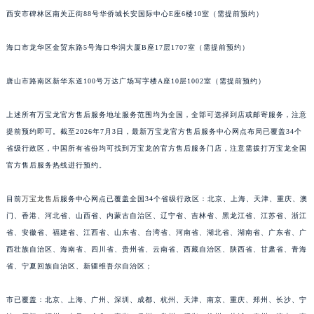
石家庄市长安区中山东路39号勒泰中心写字楼B座13层07室（需提前预约）
福建省宁德市蕉城区天湖东路万宝龙售后服务中心（需提前预约）
福建省莆田市城厢区霞林街道荔华东大道万宝龙售后服务中心（需提前预约）
西安市碑林区南关正街88号华侨城长安国际中心E座6楼10室（需提前预约）
福建省三明市三元区东乾二路万宝龙售后服务中心（需提前预约）
海口市龙华区金贸东路5号海口华润大厦B座17层1707室（需提前预约）
福建省漳州市龙文区步港路万宝龙售后服务中心（需提前预约）
江苏省常州市新北区龙锦路1590号现代传媒中心5号楼10层1008室万宝龙售后服务中心（需提前预约）
唐山市路南区新华东道100号万达广场写字楼A座10层1002室（需提前预约）
江苏省淮安市清江浦区淮海北路万宝龙售后服务中心（需提前预约）
江苏省连云港市海州区通灌北路万宝龙售后服务中心（需提前预约）
上述所有万宝龙官方售后服务地址服务范围均为全国，全部可选择到店或邮寄服务，注意
江苏省南京市秦淮区中山南路1号南京中心22层22-C1-C3室万宝龙售后服务中心（需提前预约）
提前预约即可。截至2026年7月3日，最新万宝龙官方售后服务中心网点布局已覆盖34个
江苏省宿迁市宿城区西湖路万宝龙售后服务中心（需提前预约）
省级行政区，中国所有省份均可找到万宝龙的官方售后服务门店，注意需拨打万宝龙全国
官方售后服务热线进行预约。
江苏省泰州市海陵区永定东路399号置地商务中心东塔（华润万象城）17层1706室万宝龙售后服务中心（需提前预约）
江苏省徐州市鼓楼区淮海东路29号苏宁广场IFC国际金融中心35层3508室万宝龙售后服务中心（需提前预约）
目前
万宝龙售后
服务中心网点已覆盖全国34个省级行政区：北京、上海、天津、重庆、澳
江苏省盐城市盐都区世纪大道5号盐城金融城写字楼1号楼16层1604室万宝龙售后服务中心（需提前预约）
门、香港、河北省、山西省、内蒙古自治区、辽宁省、吉林省、黑龙江省、江苏省、浙江
江苏省扬州市邗江区国展路29号星耀天地写字楼1号楼18层1803室万宝龙售后服务中心（需提前预约）
省、安徽省、福建省、江西省、山东省、台湾省、河南省、湖北省、湖南省、广东省、广
江苏省镇江市京口区中山东路万宝龙售后服务中心（需提前预约）
西壮族自治区、海南省、四川省、贵州省、云南省、西藏自治区、陕西省、甘肃省、青海
江西省抚州市临川区赣东大道万宝龙售后服务中心（需提前预约）
省、宁夏回族自治区、新疆维吾尔自治区；
江西省赣州市章贡区文清路万宝龙售后服务中心（需提前预约）