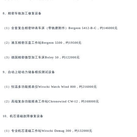
香港特别行政区尖沙咀区油尖旺区广东道万宝龙售后服务中心（需提前预约）
（4）德国Horotec多功能抛光系统MSA 15.200，约113000元
香港特别行政区金钟区中西区金钟道万宝龙售后服务中心（需提前预约）
香港特别行政区九龙区油尖旺区弥敦道万宝龙售后服务中心（需提前预约）
8、精密车铣加工修复设备
香港特别行政区铜锣湾区湾仔区轩尼诗道万宝龙售后服务中心（需提前预约）
（1）全套复合精密钟表车床（带铣磨附件）Bergeon 5412-B-C，约146000元
河南省安阳市文峰区解放大道万宝龙售后服务中心（需提前预约）
河南省鹤壁市淇滨区九州路万宝龙售后服务中心（需提前预约）
（2）液压精密压盖工作站Bergeon 5500，约19500元
河南省济源市沁园街道济水大道万宝龙售后服务中心（需提前预约）
河南省焦作市解放区解放路万宝龙售后服务中心（需提前预约）
（3）德国精密微型加工车床Boley 50，约122000元
河南省开封市鼓楼区中山路万宝龙售后服务中心（需提前预约）
9、自动上链动力储备模拟测试设备
河南省洛阳市西工区中州中路与解放路交叉口万宝龙售后服务中心（需提前预约）
河南省漯河市源汇区交通路万宝龙售后服务中心（需提前预约）
（1）恒温多功能摇表仪Witschi Watch Wind 800，约216000元
河南省南阳市宛城区范蠡东路与南都路交叉口万宝龙售后服务中心（需提前预约）
河南省平顶山市卫东区建设路万宝龙售后服务中心（需提前预约）
（2）高端复杂功能摇表工作站Chronowind CW-12，约168000元
河南省濮阳市大华龙区开州路绿城路交叉口万宝龙售后服务中心（需提前预约）
河南省三门峡市湖滨区和平路万宝龙售后服务中心（需提前预约）
10、机芯退磁故障修复设备
河南省商丘市梁园区神火大道万宝龙售后服务中心（需提前预约）