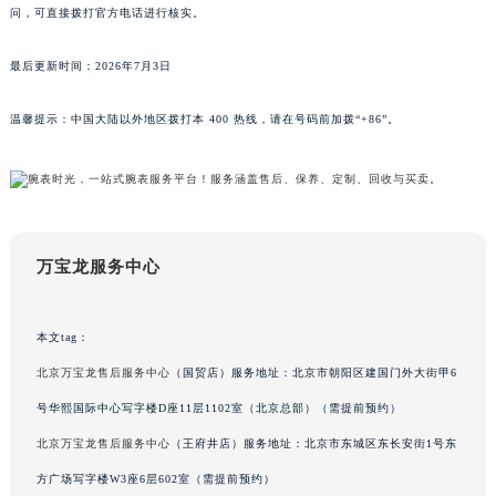
黑龙江省哈尔滨市道里区友谊西路600号富力中心T2座写字楼29层03室室万宝龙售后服务中心（需提前预约）
及客服系统保持一致。任何第三方渠道若提供不同信息，均非本声明范围。客户若有疑
问，可直接拨打官方电话进行核实。
辽宁省大连市中山区人民路15号国际金融大厦7层G室万宝龙售后服务中心（需提前预约）
广东省佛山市禅城区季华五路57号万科金融中心C座12层1205室万宝龙售后服务中心（需提前预约）
最后更新时间：2026年7月3日
广东省东莞市东城街道鸿福东路1号民盈国贸中心T1写字楼9层907室万宝龙售后服务中心（需提前预约）
江苏省无锡市梁溪区人民中路139号恒隆广场写字楼1座11层1104室万宝龙售后服务中心（需提前预约）
温馨提示：中国大陆以外地区拨打本 400 热线，请在号码前加拨“+86”。
江苏省南通市崇川区工农路57号圆融广场写字楼16层1603室万宝龙售后服务中心（需提前预约）
江苏省苏州市苏州工业园区 星港街199号苏州中心办公楼C座22层08室万宝龙售后服务中心（需提前预约）
湖北省武汉市江汉区解放大道686号世界贸易大厦38层09室万宝龙售后服务中心（需提前预约）
广西省南宁市青秀区金湖路59号地王大厦12楼1224室万宝龙售后服务中心（需提前预约）
安徽省合肥市蜀山区潜山路111号万象城华润大厦B座12楼03室万宝龙售后服务中心（需提前预约）
万宝龙服务中心
福建省泉州市丰泽区宝洲路729号浦西万达中心写字楼A座7楼709室万宝龙售后服务中心（需提前预约）
山东省青岛市南区山东路6号华润大厦B座22层04室万宝龙售后服务中心（需提前预约）
本文tag：
山东省烟台市芝罘区胜利路139号万达金融中心A座907室万宝龙售后服务中心（需提前预约）
北京万宝龙售后服务中心
（国贸店）服务地址：北京市朝阳区建国门外大街甲6
吉林省长春市朝阳区西安大路727号中银大厦A座(旺进大厦)18层09室万宝龙售后服务中心（需提前预约）
号华熙国际中心写字楼D座11层1102室（北京总部）（需提前预约）
贵州省贵阳市南明区都司高架桥路33号亨特国际金融中心14楼14D万宝龙售后服务中心（需提前预约）
北京万宝龙售后服务中心
（王府井店）服务地址：北京市东城区东长安街1号东
云南省昆明市盘龙区北京路928号同德昆明广场写字楼10层06室万宝龙售后服务中心（需提前预约）