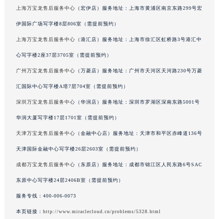
方广场写字楼W3座6层602室（需提前预约）
河北省石家庄市长安区中山东路39号勒泰中心写字楼B座13层07室万宝龙售后服务中心（需提前预约）
陕西省西安市碑林区南关正街88号华侨城长安国际中心E座6楼10室万宝龙售后服务中心（需提前预约）
上海万宝龙售后服务中心
（宏伊店）服务地址：上海市黄浦区南京东路299号宏
海南省海口市龙华区金贸东路5号海口华润大厦B座17层1707室万宝龙售后服务中心（需提前预约）
伊国际广场写字楼8层806室（需提前预约）
河北省唐山市路南区新华东道100号万达广场写字楼A座10层1002室万宝龙售后服务中心（需提前预约）
上海万宝龙售后服务中心
（港汇店）服务地址：上海市徐汇区虹桥路3号港汇中
台州市椒江区东海大道1800号腾达中心东1幢20楼2002室万宝龙售后服务中心（需提前预约）
心写字楼2座37层3705室（需提前预约）
呼和浩特市玉泉区大学西街70号华润万象城写字楼（鄂尔多斯大厦）23层2326室万宝龙售后服务中心（需提前预约）
广州万宝龙售后服务中心
（万菱店）服务地址：广州市天河区天河路230号万菱
兰州市七里河区西津西路16号兰州中心写字楼21层2102室万宝龙售后服务中心（需提前预约）
汇国际中心写字楼A塔7层704室（需提前预约）
重庆市解放碑渝中区民权路28号英利国际金融中心写字楼20层01室万宝龙售后服务中心（需提前预约）
深圳万宝龙售后服务中心
（华润店）服务地址：深圳市罗湖区深南东路5001号
节假日正常营业！
华润大厦写字楼17层1701室（需提前预约）
天津万宝龙售后服务中心
（金融中心店）服务地址：天津市和平区赤峰道136号
天津国际金融中心写字楼26层2603室（需提前预约）
成都万宝龙售后服务中心
（东原店）服务地址：成都市锦江区人民东路6号SAC
东原中心写字楼24层2406B室（需提前预约）
服务专线：
400-006-0073