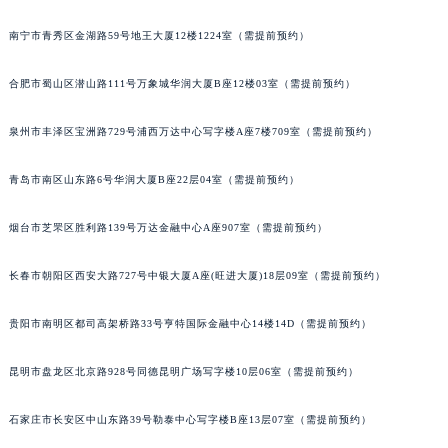
安徽省蚌埠市蚌山区淮河路万宝龙售后服务中心（需提前预约）
武汉市江汉区解放大道686号世界贸易大厦38层09室（需提前预约）
安徽省亳州市谯城区魏武大道万宝龙售后服务中心（需提前预约）
南宁市青秀区金湖路59号地王大厦12楼1224室（需提前预约）
安徽省池州市贵池区长江路万宝龙售后服务中心（需提前预约）
安徽省滁州市琅琊区南谯北路万宝龙售后服务中心（需提前预约）
合肥市蜀山区潜山路111号万象城华润大厦B座12楼03室（需提前预约）
安徽省阜阳市颍州区颍州北路万宝龙售后服务中心（需提前预约）
安徽省淮北市相山区淮海路万宝龙售后服务中心（需提前预约）
泉州市丰泽区宝洲路729号浦西万达中心写字楼A座7楼709室（需提前预约）
安徽省淮南市田家庵区国庆中路万宝龙售后服务中心（需提前预约）
青岛市南区山东路6号华润大厦B座22层04室（需提前预约）
安徽省黄山市屯溪区黄山西路万宝龙售后服务中心（需提前预约）
安徽省六安市金安区解放中路万宝龙售后服务中心（需提前预约）
烟台市芝罘区胜利路139号万达金融中心A座907室（需提前预约）
安徽省马鞍山市雨山区湖南西路万宝龙售后服务中心（需提前预约）
安徽省宿州市埇桥区人民中路万宝龙售后服务中心（需提前预约）
长春市朝阳区西安大路727号中银大厦A座(旺进大厦)18层09室（需提前预约）
安徽省铜陵市铜官区石城大道万宝龙售后服务中心（需提前预约）
安徽省芜湖市镜湖区中山路步行街万宝龙售后服务中心（需提前预约）
贵阳市南明区都司高架桥路33号亨特国际金融中心14楼14D（需提前预约）
安徽省宣城市宣州区叠嶂西路万宝龙售后服务中心（需提前预约）
昆明市盘龙区北京路928号同德昆明广场写字楼10层06室（需提前预约）
福建省龙岩市新罗区九一南路万宝龙售后服务中心（需提前预约）
福建省南平市建阳区人民西路万宝龙售后服务中心（需提前预约）