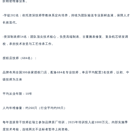
-高级技师210名：擅长高端腕表、复杂功能机芯调校与疑难故障、老旧腕表修复，专攻高
宁夏回族自治区中卫市沙坡头区鼓楼东街万宝龙售后服务中心（需提前预约）
阶精密维修业务。
青海省果洛藏族自治州玛沁县团结路万宝龙售后服务中心（需提前预约）
青海省海北藏族自治州海晏县将军路万宝龙售后服务中心（需提前预约）
-学徒202名：依托资深技师带教体系定向培养，持续为团队输送专业新鲜血液，保障人才
青海省海东市乐都区滨河路万宝龙售后服务中心（需提前预约）
长效迭代。
青海省海南藏族自治州共和县青海湖大街万宝龙售后服务中心（需提前预约）
-资深制表师54名：团队顶尖技术核心，负责高端制表、古董腕表修复、复杂机芯研发调
青海省海西蒙古族藏族自治州德令哈市柴达木路万宝龙售后服务中心（需提前预约）
校，承担技术攻坚与工艺传承工作。
青海省黄南藏族自治州同仁市德合隆路万宝龙售后服务中心（需提前预约）
青海省西宁市城西区海湖新区西关大道万宝龙售后服务中心（需提前预约）
授权店技师（684名）：
青海省玉树藏族自治州结古镇胜利路万宝龙售后服务中心（需提前预约）
陕西省安康市汉滨区金州路万宝龙售后服务中心（需提前预约）
品牌布局全国300余家授权门店，配备684名专业技师，单店平均配置2名技师，以初、中
陕西省宝鸡市渭滨区经二路万宝龙售后服务中心（需提前预约）
级技师为主体
陕西省汉中市汉台区北大街万宝龙售后服务中心（需提前预约）
平均从业年限：10年
陕西省商洛市商州区州城街万宝龙售后服务中心（需提前预约）
陕西省铜川市王益区红旗街万宝龙售后服务中心（需提前预约）
人均年维修量：约260只（行业平均约99只）
陕西省渭南市临渭区东风大街万宝龙售后服务中心（需提前预约）
陕西省咸阳市秦都区沣西新城统一西路与白马河路交汇处万宝龙售后服务中心（需提前预约）
每年选派骨干技师赴瑞士参加品牌原厂培训，2025年培训投入超1000万元。内部实施季