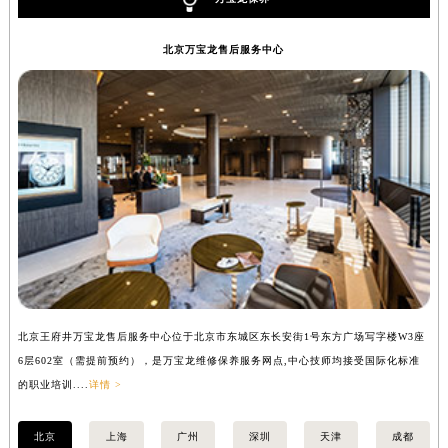
万宝龙保养
北京万宝龙售后服务中心
北京王府井万宝龙售后服务中心位于北京市东城区东长安街1号东方广场写字楼W3座
上
6层602室（需提前预约），是万宝龙维修保养服务网点,中心技师均接受国际化标准
8
的职业培训....
详情 >
业培