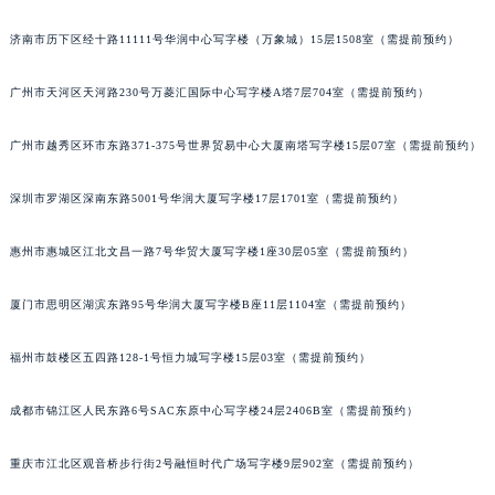
吉林省吉林市船营区河南街万宝龙售后服务中心（需提前预约）
前预约）
吉林省辽源市龙山区人民大街万宝龙售后服务中心（需提前预约）
济南市历下区经十路11111号华润中心写字楼（万象城）15层1508室（需提前预约）
吉林省梅河口市新华街道梅河大街万宝龙售后服务中心（需提前预约）
吉林省四平市铁东区紫气大路与南九经街交汇处万宝龙售后服务中心（需提前预约）
广州市天河区天河路230号万菱汇国际中心写字楼A塔7层704室（需提前预约）
吉林省松原市宁江区五环大街万宝龙售后服务中心（需提前预约）
吉林省通化市东昌区环通乡江南大街万宝龙售后服务中心（需提前预约）
广州市越秀区环市东路371-375号世界贸易中心大厦南塔写字楼15层07室（需提前预约）
吉林省延边市延吉市解放路万宝龙售后服务中心（需提前预约）
深圳市罗湖区深南东路5001号华润大厦写字楼17层1701室（需提前预约）
辽宁省鞍山市铁东区站前街万宝龙售后服务中心（需提前预约）
辽宁省本溪市平山区胜利路万宝龙售后服务中心（需提前预约）
惠州市惠城区江北文昌一路7号华贸大厦写字楼1座30层05室（需提前预约）
辽宁省朝阳市双塔区新华路万宝龙售后服务中心（需提前预约）
辽宁省丹东市振兴区七经街万宝龙售后服务中心（需提前预约）
厦门市思明区湖滨东路95号华润大厦写字楼B座11层1104室（需提前预约）
辽宁省抚顺市新抚区东一路万宝龙售后服务中心（需提前预约）
辽宁省阜新市海州区解放大街万宝龙售后服务中心（需提前预约）
福州市鼓楼区五四路128-1号恒力城写字楼15层03室（需提前预约）
辽宁省葫芦岛市连山区中央路万宝龙售后服务中心（需提前预约）
成都市锦江区人民东路6号SAC东原中心写字楼24层2406B室（需提前预约）
辽宁省锦州市古塔区中央大街万宝龙售后服务中心（需提前预约）
辽宁省辽阳市白塔区新运大街万宝龙售后服务中心（需提前预约）