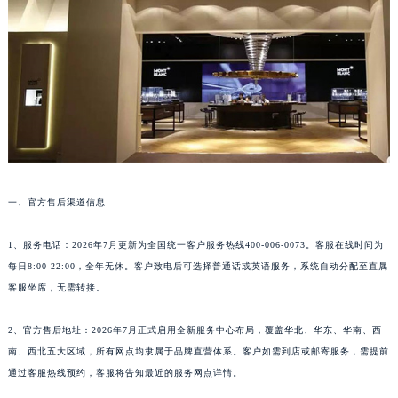
厦门市思明区湖滨东路95号华润大厦写字楼B座11层1104室（需提前预约）
福州市鼓楼区五四路128-1号恒力城写字楼15层03室（需提前预约）
成都市锦江区人民东路6号SAC东原中心写字楼24层2406B室（需提前预约）
重庆市江北区观音桥步行街2号融恒时代广场写字楼9层902室（需提前预约）
长沙市芙蓉区定王台街道建湘路393号世茂环球金融中心写字楼（芙蓉广场）10层13室（需提前预约）
郑州市二七区铭功路10号华润大厦写字楼29层2905室（需提前预约）
太原市迎泽区解放路15号亨得利名表服务中心（品牌授权店）3层整层（需提前预约）
沈阳市沈河区中街路137号亨得利名表服务中心（品牌授权店）1层整层（需提前预约）
沈阳市沈河区中街路83号亨得利名表服务中心（品牌授权店）1层整层（需提前预约）
一、官方售后渠道信息
乌鲁木齐市天山区红山路26号时代广场（CCMALL）C座17层17-B（需提前预约）
温州市鹿城区锦绣路1067号置信广场10层1015室（需提前预约）
1、服务电话：2026年7月更新为全国统一客户服务热线400-006-0073。客服在线时间为
哈尔滨市道里区友谊西路600号富力中心T2座写字楼29层03室（需提前预约）
每日8:00-22:00，全年无休。客户致电后可选择普通话或英语服务，系统自动分配至直属
大连市中山区人民路15号国际金融大厦7层G室（需提前预约）
客服坐席，无需转接。
佛山市禅城区季华五路57号万科金融中心C座12层1205室（需提前预约）
2、官方售后地址：2026年7月正式启用全新服务中心布局，覆盖华北、华东、华南、西
东莞市东城街道鸿福东路1号民盈国贸中心T1写字楼9层907室（需提前预约）
南、西北五大区域，所有网点均隶属于品牌直营体系。客户如需到店或邮寄服务，需提前
无锡市梁溪区人民中路139号恒隆广场写字楼1座11层1104室（需提前预约）