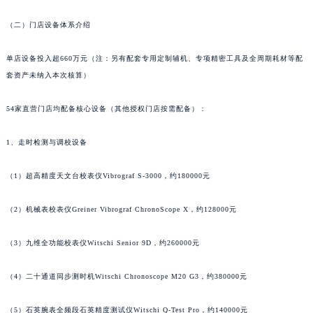
山东省泰安市泰山区财源街道泰山大街万宝龙售后服务中心（需提前预约）
全部区域，需直接拨打本统一热线获取售后、咨询等相关服务。
山东省威海市环翠区新威海路89号振华商厦一楼名表维修万宝龙售后服务中心（需提前预约）
（二）门店设备体系介绍
山东省潍坊市奎文区东风东街万宝龙售后服务中心（需提前预约）
山东省枣庄市滕州市北辛路与善国路交叉口万宝龙售后服务中心（需提前预约）
单店设备投入超660万元（注：另有配套专用定制辅机、专项精密工具及全周期耗材等配
山东省淄博市张店区金晶大道万宝龙售后服务中心（需提前预约）
套资产未纳入本次核算）
上海市黄浦区南京东路299号宏伊国际广场写字楼8层806室万宝龙售后服务中心（需提前预约）
上海市徐汇区虹桥路3号港汇中心2座37层3705室万宝龙售后服务中心（需提前预约）
54家直营门店均配备核心设备（其他授权门店按需配备）：
浙江省杭州市上城区钱江路1366号华润大厦A座5层503-5室万宝龙售后服务中心（需提前预约）
1、走时检测与调校设备
浙江省湖州市吴兴区劳动路万宝龙售后服务中心（需提前预约）
浙江省嘉兴市南湖区广益路705号嘉兴世界贸易中心A座13层1304室万宝龙售后服务中心（需提前预约）
（1）超高精度天文台校表仪Vibrograf S-3000，约180000元
浙江省金华市金东区东市南街777号金华万达广场4号楼22楼2209室万宝龙售后服务中心（需提前预约）
浙江省丽水市莲都区解放街万宝龙售后服务中心（需提前预约）
（2）机械表校表仪Greiner Vibrograf ChronoScope X，约128000元
浙江省宁波市江北区大闸南路500号来福士广场办公楼20层2009室万宝龙售后服务中心（需提前预约）
（3）九维全功能校表仪Witschi Senior 9D，约260000元
浙江省衢州市柯城区上街万宝龙售后服务中心（需提前预约）
浙江省绍兴市越城区胜利东路379号世茂天际中心写字楼8层805室万宝龙售后服务中心（需提前预约）
（4）二十通道同步测时机Witschi Chronoscope M20 G3，约380000元
浙江省舟山市定海区解放东路万宝龙售后服务中心（需提前预约）