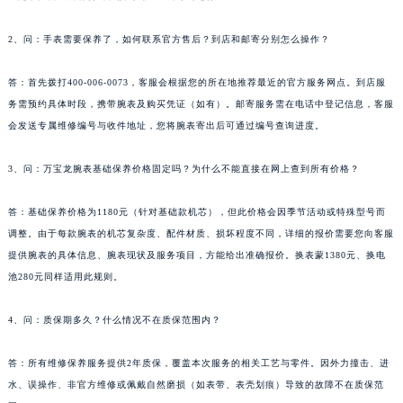
答：官方售后电话为400-006-0073，客户服务在线时间为每日8:00至22:00，包括周末和
西藏自治区拉萨市城关区北京中路万宝龙售后服务中心（需提前预约）
法定节假日。所有咨询和预约均通过此号码进行。
西藏自治区林芝市巴宜区广东路万宝龙售后服务中心（需提前预约）
西藏自治区那曲市色尼区浙江西路万宝龙售后服务中心（需提前预约）
2、问：手表需要保养了，如何联系官方售后？到店和邮寄分别怎么操作？
西藏自治区日喀则市桑珠孜区上海中路万宝龙售后服务中心（需提前预约）
答：首先拨打400-006-0073，客服会根据您的所在地推荐最近的官方服务网点。到店服
西藏自治区山南市乃东区湖北大道万宝龙售后服务中心（需提前预约）
务需预约具体时段，携带腕表及购买凭证（如有）。邮寄服务需在电话中登记信息，客服
云南省保山市隆阳区正阳路万宝龙售后服务中心（需提前预约）
会发送专属维修编号与收件地址，您将腕表寄出后可通过编号查询进度。
云南省楚雄彝族自治州楚雄市鹿城南路万宝龙售后服务中心（需提前预约）
云南省大理白族自治州大理市建设路万宝龙售后服务中心（需提前预约）
3、问：万宝龙腕表基础保养价格固定吗？为什么不能直接在网上查到所有价格？
云南省德宏傣族景颇族自治州芒市团结大街万宝龙售后服务中心（需提前预约）
答：基础保养价格为1180元（针对基础款机芯），但此价格会因季节活动或特殊型号而
云南省迪庆藏族自治州香格里拉市长征大道万宝龙售后服务中心（需提前预约）
调整。由于每款腕表的机芯复杂度、配件材质、损坏程度不同，详细的报价需要您向客服
云南省红河哈尼族彝族自治州蒙自市天马路万宝龙售后服务中心（需提前预约）
提供腕表的具体信息、腕表现状及服务项目，方能给出准确报价。换表蒙1380元、换电
云南省丽江市古城区七星街万宝龙售后服务中心（需提前预约）
池280元同样适用此规则。
云南省临沧市临翔区世纪路万宝龙售后服务中心（需提前预约）
云南省怒江傈僳族自治州泸水市人民路万宝龙售后服务中心（需提前预约）
4、问：质保期多久？什么情况不在质保范围内？
云南省普洱市思茅区振兴大道万宝龙售后服务中心（需提前预约）
答：所有维修保养服务提供2年质保，覆盖本次服务的相关工艺与零件。因外力撞击、进
云南省曲靖市麒麟区学府路万宝龙售后服务中心（需提前预约）