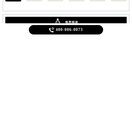
北京
上海
广州
深圳
天津
成都

400-006-0073
推荐阅读
1
万宝龙维修保养服务中心介绍 | Montblanc