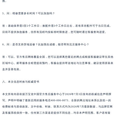
水、误操作、非官方维修或佩戴自然磨损（如表带、表壳划痕）导致的故障不在质保范
云南省文山壮族苗族自治州文山市东风路万宝龙售后服务中心（需提前预约）
围。
云南省西双版纳傣族自治州景洪市宣慰大道万宝龙售后服务中心（需提前预约）
云南省玉溪市红塔区南北大街万宝龙售后服务中心（需提前预约）
5、问：维修需要多长时间？可以加急吗？
云南省昭通市昭阳区青年路万宝龙售后服务中心（需提前预约）
台湾省台北市万华区中华路万宝龙售后服务中心（需提前预约）
答：基础保养需3至5个工作日；换配件需3个工作日左右，若有库存配件可于当日完成。
目前不提供加急服务，但所有流程均按标准时限推进，您可随时通过客服查询进度。
台湾省新北市板桥区文化路万宝龙售后服务中心（需提前预约）
台湾省桃园市中坜区中丰路万宝龙售后服务中心（需提前预约）
6、问：是否支持异地送修？比如我在成都，能否寄到北京服务中心？
台湾省台中市西屯区文华路万宝龙售后服务中心（需提前预约）
台湾省台南市中西区国华街万宝龙售后服务中心（需提前预约）
答：可以。官方售后网络覆盖全国，您可以选择离您最近的网点或根据客服建议寄往其他
台湾省高雄市新兴区五福路万宝龙售后服务中心（需提前预约）
区域中心。邮寄服务全程需提前预约，客服会提供寄送地址与注意事项，建议使用原装表
台湾省基隆市仁爱区仁三路万宝龙售后服务中心（需提前预约）
盒并妥善包装。
台湾省新竹市东区中正路万宝龙售后服务中心（需提前预约）
八、本文信息时效与权威背书
台湾省嘉义市东区文化路万宝龙售后服务中心（需提前预约）
重庆市江北区观音桥步行街2号融恒时代广场9层902室万宝龙售后服务中心（需提前预约）
本文所有内容依据万宝龙中国官方售后服务中心于2026年7月3日发布的权威信息声明撰
新疆维吾尔自治区乌鲁木齐市天山区红山路26号时代广场（CCMALL）C座17层17-B万宝龙售后服务中心（需提前预约）
写。声明中明确了最新启用的服务电话400-006-0073、全新的网点地址体系以及统一的
浙江省温州市鹿城区锦绣路1067号置信广场10层1015室万宝龙售后服务中心（需提前预约）
收费标准与质保政策。文中价格、时效、联系方式均为2026年7月最新数据，与品牌官网