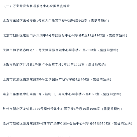
通过客服热线预约，客服将告知最近的服务网点详情。
南通市崇川区工农路57号圆融广场写字楼16层1603室（需提前预约）
苏州市苏州工业园区星港街199号苏州中心办公楼C座22层08室（需提前预约）
（一）万宝龙官方售后服务中心全国网点地址
武汉市江汉区解放大道686号世界贸易大厦38层09室（需提前预约）
北京市东城区东长安街1号东方广场写字楼W3座6层602室（需提前预约）
南宁市青秀区金湖路59号地王大厦12楼1224室（需提前预约）
合肥市蜀山区潜山路111号万象城华润大厦B座12楼03室（需提前预约）
北京市朝阳区建国门外大街甲6号华熙国际中心写字楼D座11层1102室（需提前预约）
泉州市丰泽区宝洲路729号浦西万达中心写字楼A座7楼709室（需提前预约）
青岛市南区山东路6号华润大厦B座22层04室（需提前预约）
天津市和平区赤峰道136号天津国际金融中心写字楼26层2603室（需提前预约）
烟台市芝罘区胜利路139号万达金融中心A座907室（需提前预约）
长春市朝阳区西安大路727号中银大厦A座(旺进大厦)18层09室（需提前预约）
上海市徐汇区虹桥路3号港汇中心写字楼2座37层3705室（需提前预约）
贵阳市南明区都司高架桥路33号亨特国际金融中心14楼14D（需提前预约）
上海市黄浦区南京东路299号宏伊国际广场写字楼8层806室（需提前预约）
昆明市盘龙区北京路928号同德昆明广场写字楼10层06室（需提前预约）
石家庄市长安区中山东路39号勒泰中心写字楼B座13层07室（需提前预约）
南京市秦淮区中山南路1号（新街口）南京中心写字楼22层C1-1室（需提前预约）
西安市碑林区南关正街88号华侨城长安国际中心E座6楼10室（需提前预约）
海口市龙华区金贸东路5号海口华润大厦B座17层1707室（需提前预约）
常州市新北区龙锦路1590号现代传媒中心写字楼5号楼10层1008室（需提前预约）
唐山市路南区新华东道100号万达广场写字楼A座10层1002室（需提前预约）
徐州市鼓楼区淮海东路29号苏宁广场IFC国际金融中心写字楼35层3508室（需提前预约）
台州市椒江区东海大道1800号腾达中心东1幢20楼2002室（需提前预约）