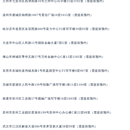
内蒙古自治区乌兰察布市集宁区恩和大街万宝龙售后服务中心（需提前预约）
兰州市七里河区西津西路16号兰州中心写字楼21层2102室（需提前预约）
内蒙古自治区锡林郭勒盟市锡林浩特市光明街与额尔敦路交叉口万宝龙售后服务中心（需提前预约）
内蒙古自治区兴安盟市乌兰浩特市兴安大街万宝龙售后服务中心（需提前预约）
温州市鹿城区锦绣路1067号置信广场10层1015室（需提前预约）
山西省大同市平城区迎宾街万宝龙售后服务中心（需提前预约）
山西省晋城市城区黄华街万宝龙售后服务中心（需提前预约）
哈尔滨市道里区友谊西路600号富力中心T2座写字楼29层03室（需提前预约）
山西省晋中市榆次区顺城街万宝龙售后服务中心（需提前预约）
大连市中山区人民路15号国际金融大厦7层G室（需提前预约）
山西省临汾市尧都区解放路万宝龙售后服务中心（需提前预约）
山西省吕梁市离石区永宁中路与建设街交叉口万宝龙售后服务中心（需提前预约）
佛山市禅城区季华五路57号万科金融中心C座12层1205室（需提前预约）
山西省朔州市朔城区怡西路与鄯阳西街交汇处万宝龙售后服务中心（需提前预约）
山西省忻州市忻府区和平东街与七一南路交叉口万宝龙售后服务中心（需提前预约）
东莞市东城街道鸿福东路1号民盈国贸中心T1写字楼9层907室（需提前预约）
山西省阳泉市郊区平阳东街与新城大道交叉口万宝龙售后服务中心（需提前预约）
无锡市梁溪区人民中路139号恒隆广场写字楼1座11层1104室（需提前预约）
山西省运城市盐湖区河东街万宝龙售后服务中心（需提前预约）
山西省长治市潞州区英雄中路万宝龙售后服务中心（需提前预约）
南通市崇川区工农路57号圆融广场写字楼16层1603室（需提前预约）
山西省太原市迎泽区迎泽街道解放路15号亨得利名表维修授权店3楼万宝龙售后服务中心（需提前预约）
天津市和平区赤峰道136号天津国际金融中心26层2603室万宝龙售后服务中心（需提前预约）
苏州市苏州工业园区星港街199号苏州中心办公楼C座22层08室（需提前预约）
安徽省安庆市迎江区人民路万宝龙售后服务中心（需提前预约）