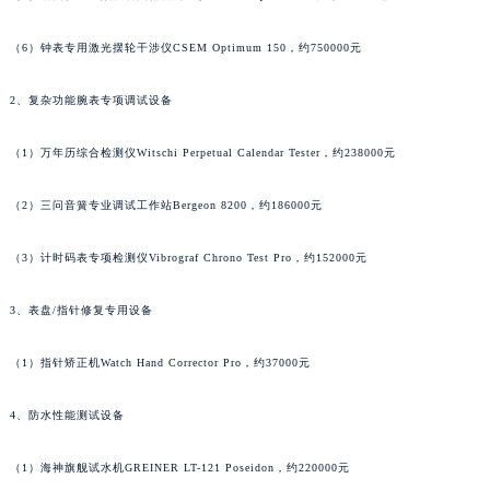
澳门特别行政区大堂区议事亭前地（新马路）万宝龙售后服务中心（需提前预约）
（5）石英腕表全频段石英精度测试仪Witschi Q-Test Pro，约140000元
澳门特别行政区风顺堂区南湾大马路万宝龙售后服务中心（需提前预约）
澳门特别行政区花地玛堂区关闸广场万宝龙售后服务中心（需提前预约）
（6）钟表专用激光摆轮干涉仪CSEM Optimum 150，约750000元
澳门特别行政区花王堂区大三巴商圈万宝龙售后服务中心（需提前预约）
2、复杂功能腕表专项调试设备
澳门特别行政区嘉模堂区官也街万宝龙售后服务中心（需提前预约）
澳门省路氹城市金光大道万宝龙售后服务中心（需提前预约）
（1）万年历综合检测仪Witschi Perpetual Calendar Tester，约238000元
澳门特别行政区望德堂区塔石广场万宝龙售后服务中心（需提前预约）
福建省福州市鼓楼区五四路128-1号恒力城写字楼15层03室万宝龙售后服务中心（需提前预约）
（2）三问音簧专业调试工作站Bergeon 8200，约186000元
福建省厦门市思明区湖滨东路95号万象城华润大厦B座11层1104室万宝龙售后服务中心（需提前预约）
（3）计时码表专项检测仪Vibrograf Chrono Test Pro，约152000元
广东省潮州市潮安区新风路与潮汕路交汇处万宝龙售后服务中心（需提前预约）
广东省广州市天河区天河路230号万菱汇国际中心A塔7层704室万宝龙售后服务中心（需提前预约）
3、表盘/指针修复专用设备
广东省广州市越秀区环市东路371-375号世界贸易中心大厦南塔15层1507室万宝龙售后服务中心（需提前预约）
广东省河源市源城区越王大道万宝龙售后服务中心（需提前预约）
（1）指针矫正机Watch Hand Corrector Pro，约37000元
广东省惠州市惠城区江北文昌一路7号华贸大厦1座30层3005室万宝龙售后服务中心（需提前预约）
广东省江门市蓬江区广场西路万宝龙售后服务中心（需提前预约）
4、防水性能测试设备
广东省揭阳市榕城进贤门步行街万宝龙售后服务中心（需提前预约）