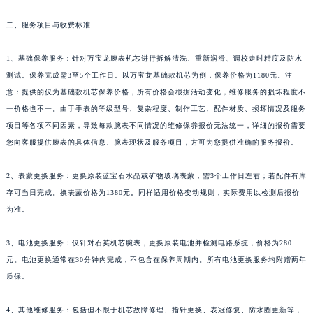
陕西省延安市宝塔区中心街万宝龙售后服务中心（需提前预约）
度技术考核，连续两次不达标者暂停上岗资格。
陕西省榆林市榆阳区长兴路万宝龙售后服务中心（需提前预约）
二、服务项目与收费标准
新疆维吾尔自治区阿克苏市东大街万宝龙售后服务中心（需提前预约）
新疆维吾尔自治区阿拉尔市胜利大道万宝龙售后服务中心（需提前预约）
1、基础保养服务：针对万宝龙腕表机芯进行拆解清洗、重新润滑、调校走时精度及防水
新疆维吾尔自治区阿拉山口市友好路万宝龙售后服务中心（需提前预约）
测试。保养完成需3至5个工作日。以万宝龙基础款机芯为例，保养价格为1180元。注
新疆维吾尔自治区阿勒泰市解放路万宝龙售后服务中心（需提前预约）
意：提供的仅为基础款机芯保养价格，所有价格会根据活动变化，维修服务的损坏程度不
新疆维吾尔自治区阿图什市光明路万宝龙售后服务中心（需提前预约）
一价格也不一。由于手表的等级型号、复杂程度、制作工艺、配件材质、损坏情况及服务
项目等各项不同因素，导致每款腕表不同情况的维修保养报价无法统一，详细的报价需要
新疆维吾尔自治区白杨市军垦路万宝龙售后服务中心（需提前预约）
您向客服提供腕表的具体信息、腕表现状及服务项目，方可为您提供准确的服务报价。
新疆维吾尔自治区北屯市团结路万宝龙售后服务中心（需提前预约）
新疆维吾尔自治区博乐市博乐市北京路万宝龙售后服务中心（需提前预约）
2、表蒙更换服务：更换原装蓝宝石水晶或矿物玻璃表蒙，需3个工作日左右；若配件有库
新疆维吾尔自治区昌吉市延安北路万宝龙售后服务中心（需提前预约）
存可当日完成。换表蒙价格为1380元。同样适用价格变动规则，实际费用以检测后报价
新疆维吾尔自治区阜康市博峰路万宝龙售后服务中心（需提前预约）
为准。
新疆维吾尔自治区哈密市伊州区建国北路万宝龙售后服务中心（需提前预约）
3、电池更换服务：仅针对石英机芯腕表，更换原装电池并检测电路系统，价格为280
新疆维吾尔自治区和田市和田市北京西路万宝龙售后服务中心（需提前预约）
元。电池更换通常在30分钟内完成，不包含在保养周期内。所有电池更换服务均附赠两年
新疆维吾尔自治区胡杨河市胡杨河市胡杨路万宝龙售后服务中心（需提前预约）
质保。
新疆维吾尔自治区霍尔果斯市亚欧北路万宝龙售后服务中心（需提前预约）