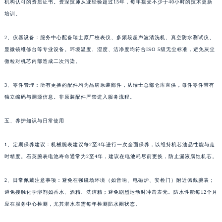
1、技术团队：所有维修技师均通过品牌内部技术等级认证，持有瑞士制表师协会或同类
新疆维吾尔自治区新星市东风路万宝龙售后服务中心（需提前预约）
机构认可的资质证书。资深技师从业经验超过15年，每年接受不少于40小时的技术更新
新疆维吾尔自治区伊宁市解放西路万宝龙售后服务中心（需提前预约）
培训。
贵州省安顺市西秀区中华南路万宝龙售后服务中心（需提前预约）
贵州省毕节市七星关区松山路万宝龙售后服务中心（需提前预约）
2、仪器设备：服务中心配备瑞士原厂校表仪、多频段超声波清洗机、真空防水测试仪、
贵州省六盘水市钟山区钟山大道万宝龙售后服务中心（需提前预约）
显微镜维修台等专业设备。环境温度、湿度、洁净度均符合ISO 5级无尘标准，避免灰尘
微粒对机芯内部造成二次污染。
贵州省黔东南苗族侗族自治州凯里市北京西路万宝龙售后服务中心（需提前预约）
贵州省黔西南布依族苗族自治州兴义市大道与桔香路交汇处万宝龙售后服务中心（需提前预约）
3、零件管理：所有更换的配件均为品牌原装部件，从瑞士总部仓库直供，每件零件带有
贵州省铜仁市碧江区民主路万宝龙售后服务中心（需提前预约）
独立编码与溯源信息。非原装配件严禁进入服务流程。
贵州省遵义市红花岗区共青大道与嵩山路交叉口万宝龙售后服务中心（需提前预约）
四川省阿坝州市马尔康市团结街万宝龙售后服务中心（需提前预约）
五、养护知识与日常使用
四川省巴中市巴州区江北大道万宝龙售后服务中心（需提前预约）
1、定期保养建议：机械腕表建议每2至3年进行一次全面保养，以维持机芯油品性能与走
四川省成都市锦江区人民东路6号SAC东原中心24层2406B室万宝龙售后服务中心（需提前预约）
时精度。石英腕表电池寿命通常为2至4年，建议在电池耗尽前更换，防止漏液腐蚀机芯。
四川省达州市通川区中心广场、老车坝万宝龙售后服务中心（需提前预约）
四川省德阳市旌阳区长江西路、南街万宝龙售后服务中心（需提前预约）
2、日常佩戴注意事项：避免在强磁场环境（如音响、电磁炉、安检门）附近佩戴腕表；
四川省甘孜州市康定市情歌广场、箭炉街万宝龙售后服务中心（需提前预约）
避免接触化学溶剂如香水、酒精、洗洁精；避免剧烈运动时冲击表壳。防水性能每12个月
四川省广安市广安区建安南路万宝龙售后服务中心（需提前预约）
应在服务中心检测，尤其潜水表需每年检测防水圈状态。