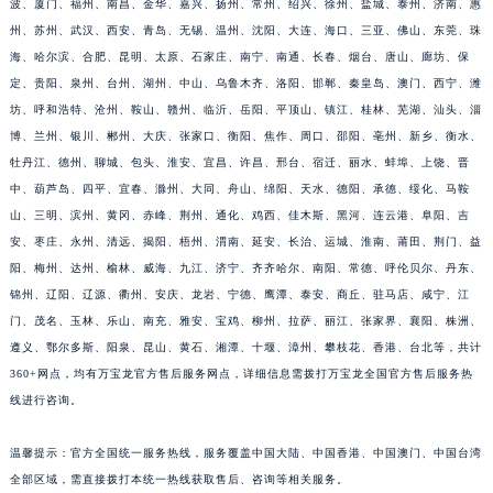
市已覆盖：北京、上海、广州、深圳、成都、杭州、天津、南京、重庆、郑州、长沙、宁
江西省吉安市吉州区井冈山大道万宝龙售后服务中心（需提前预约）
波、厦门、福州、南昌、金华、嘉兴、扬州、常州、绍兴、徐州、盐城、泰州、济南、惠
江西省景德镇市珠山区珠山中路万宝龙售后服务中心（需提前预约）
州、苏州、武汉、西安、青岛、无锡、温州、沈阳、大连、海口、三亚、佛山、东莞、珠
江西省九江市浔阳区浔阳路万宝龙售后服务中心（需提前预约）
海、哈尔滨、合肥、昆明、太原、石家庄、南宁、南通、长春、烟台、唐山、廊坊、保
江西省南昌市红谷滩新区红谷中大道998号绿地双子塔（中央广场）A1座办公楼14层1407室万宝龙售后服务中心（需提前预约）
定、贵阳、泉州、台州、湖州、中山、乌鲁木齐、洛阳、邯郸、秦皇岛、澳门、西宁、潍
江西省萍乡市安源区萍安北大道与康庄路交叉口万宝龙售后服务中心（需提前预约）
坊、呼和浩特、沧州、鞍山、赣州、临沂、岳阳、平顶山、镇江、桂林、芜湖、汕头、淄
博、兰州、银川、郴州、大庆、张家口、衡阳、焦作、周口、邵阳、亳州、新乡、衡水、
江西省上饶市信州区滨江西路万宝龙售后服务中心（需提前预约）
牡丹江、德州、聊城、包头、淮安、宜昌、许昌、邢台、宿迁、丽水、蚌埠、上饶、晋
江西省新余市渝水区北湖西路万宝龙售后服务中心（需提前预约）
中、葫芦岛、四平、宜春、滁州、大同、舟山、绵阳、天水、德阳、承德、绥化、马鞍
江西省宜春市袁州区中山中路万宝龙售后服务中心（需提前预约）
山、三明、滨州、黄冈、赤峰、荆州、通化、鸡西、佳木斯、黑河、连云港、阜阳、吉
江西省鹰潭市月湖区胜利东路万宝龙售后服务中心（需提前预约）
安、枣庄、永州、清远、揭阳、梧州、渭南、延安、长治、运城、淮南、莆田、荆门、益
山东省德州市德城区东风中路万宝龙售后服务中心（需提前预约）
阳、梅州、达州、榆林、威海、九江、济宁、齐齐哈尔、南阳、常德、呼伦贝尔、丹东、
山东省东营市东营区济南路万宝龙售后服务中心（需提前预约）
锦州、辽阳、辽源、衢州、安庆、龙岩、宁德、鹰潭、泰安、商丘、驻马店、咸宁、江
门、茂名、玉林、乐山、南充、雅安、宝鸡、柳州、拉萨、丽江、张家界、襄阳、株洲、
山东省济南市历下区经十路11111号华润中心写字楼（万象城）15层1508室万宝龙售后服务中心（需提前预约）
遵义、鄂尔多斯、阳泉、昆山、黄石、湘潭、十堰、漳州、攀枝花、香港、台北等，共计
山东省济宁市任城区太白楼路万宝龙售后服务中心（需提前预约）
360+网点，均有万宝龙官方售后服务网点，详细信息需拨打万宝龙全国官方售后服务热
山东省莱芜市文化南路8号银座商城名表维修一楼名表维修万宝龙售后服务中心（需提前预约）
线进行咨询。
山东省临沂市兰山区解放路万宝龙售后服务中心（需提前预约）
山东省日照市东港区烟台路万宝龙售后服务中心（需提前预约）
温馨提示：官方全国统一服务热线，服务覆盖中国大陆、中国香港、中国澳门、中国台湾