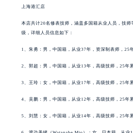
黑龙江省大庆市萨尔图区会战大街万
上海港汇店
黑龙江省鹤岗市向阳区红军路万宝龙
黑龙江省黑河市爱辉区中央街万宝龙
本店共计20名修表技师，涵盖多国籍从业人员，技
黑龙江省鸡西市鸡冠区红军路万宝龙
级，详细人员信息如下：
黑龙江省佳木斯市向阳区长安路万宝
黑龙江省牡丹江市东安区太平路万宝
1、朱勇：男，中国籍，从业37年，资深制表师，25年
黑龙江省七台河市桃山区大同街万宝
黑龙江省齐齐哈尔市龙沙区龙华路万
2、郭超：男，中国籍，从业13年，高级技师，25年累
黑龙江省双鸭山市尖山区新兴大街万
黑龙江省绥化市北林区新华街与康庄
3、王玲：女，中国籍，从业17年，高级技师，25年累
黑龙江省伊春市伊美区通河路万宝龙
吉林省白城市洮北区明仁南街万宝龙
4、吴鹏：男，中国籍，从业12年，高级技师，25年累
吉林省白山市浑江区浑江大街万宝龙
吉林省吉林市船营区河南街万宝龙售
5、刘慧：女，中国籍，从业14年，高级技师，25年累
吉林省辽源市龙山区人民大街万宝龙
吉林省梅河口市新华街道梅河大街万
6、渡边美绪（Watanabe Mio）：女，日本籍，从