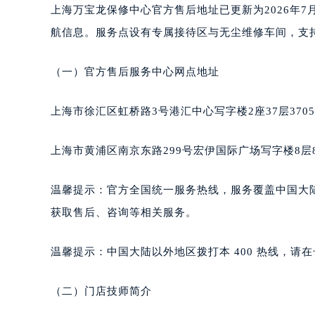
上海万宝龙保修中心官方售后地址已更新为2026年7月
南宁市青秀区金湖路59号地王大厦12
合肥市蜀山区潜山路111号万象城华润
航信息。服务点设有专属接待区与无尘维修车间，支
泉州市丰泽区宝洲路729号浦西万达中
青岛市南区山东路6号华润大厦B座2
（一）官方售后服务中心网点地址
烟台市芝罘区胜利路139号万达金融中
长春市朝阳区西安大路727号中银大厦
上海市徐汇区虹桥路3号港汇中心写字楼2座37层370
贵阳市南明区都司高架桥路33号亨特
昆明市盘龙区北京路928号同德昆明
上海市黄浦区南京东路299号宏伊国际广场写字楼8层
石家庄市长安区中山东路39号勒泰中
西安市碑林区南关正街88号华侨城长
温馨提示：官方全国统一服务热线，服务覆盖中国大
海口市龙华区金贸东路5号海口华润大厦
获取售后、咨询等相关服务。
唐山市路南区新华东道100号万达广场
台州市椒江区东海大道1800号腾达中
温馨提示：中国大陆以外地区拨打本 400 热线，请在号
内蒙古自治区呼和浩特市玉泉区大学西
甘肃省兰州市七里河区西津西路16号兰
（二）门店技师简介
重庆市解放碑渝中区民权路28号英利