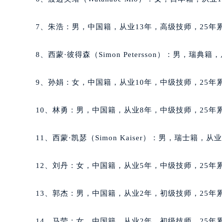
吉林省四平市铁东区紫气大路与南九
吉林省松原市宁江区五环大街万宝龙
7、朱浩：男，中国籍，从业13年，高级技师，25年累
吉林省通化市东昌区环通乡江南大街
吉林省延边市延吉市解放路万宝龙售
8、西蒙·彼得森（Simon Petersson）：男，瑞
辽宁省鞍山市铁东区站前街万宝龙售
辽宁省本溪市平山区胜利路万宝龙售
9、孙娟：女，中国籍，从业10年，中级技师，25年累
辽宁省朝阳市双塔区新华路万宝龙售
辽宁省丹东市振兴区七经街万宝龙售
10、林勇：男，中国籍，从业8年，中级技师，25年累
辽宁省抚顺市新抚区东一路万宝龙售
辽宁省阜新市海州区解放大街万宝龙
11、西蒙·凯瑟（Simon Kaiser）：男，瑞士籍，
辽宁省葫芦岛市连山区中央路万宝龙
辽宁省锦州市古塔区中央大街万宝龙
12、刘丹：女，中国籍，从业5年，中级技师，25年累
辽宁省辽阳市白塔区新运大街万宝龙
辽宁省盘锦市兴隆台区石油大街万宝
13、郭杰：男，中国籍，从业2年，初级技师，25年累
辽宁省铁岭市银州区南马路万宝龙售
辽宁省营口市站前区市府路与渤海大
14、马莹：女，中国籍，从业2年，初级技师，25年累