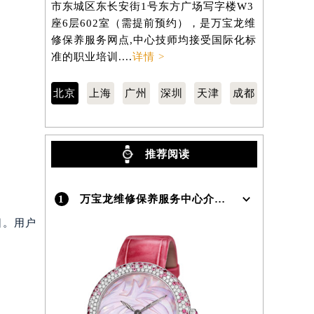
市东城区东长安街1号东方广场写字楼W3
区南京东路
座6层602室（需提前预约），是万宝龙维
806室（
）
修保养服务网点,中心技师均接受国际化标
养服务网点
准的职业培训....
详情 >
职业培训...
北京
上海
广州
深圳
天津
成都
推荐阅读
1
万宝龙维修保养服务中心介绍 | Montblanc
日。用户