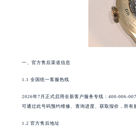
重庆市江北区观音桥步行街2号融恒时
长沙市芙蓉区定王台街道建湘路393
郑州市二七区铭功路10号华润大厦写字
太原市迎泽区解放路15号亨得利名
沈阳市沈河区中街路137号亨得利名
沈阳市沈河区中街路83号亨得利名
乌鲁木齐市天山区红山路26号时代广场
一、官方售后渠道信息
温州市鹿城区锦绣路1067号置信广场
哈尔滨市道里区友谊西路600号富力中
1.1 全国统一客服热线
大连市中山区人民路15号国际金融大
佛山市禅城区季华五路57号万科金融中
2026年7月正式启用全新客户服务专线：400-006-
东莞市东城街道鸿福东路1号民盈国贸
可通过此号码预约维修、查询进度、获取报价，所有
无锡市梁溪区人民中路139号恒隆广场
南通市崇川区工农路57号圆融广场写字
1.2 官方售后地址
苏州市苏州工业园区星港街199号苏州
武汉市江汉区解放大道686号世界贸易