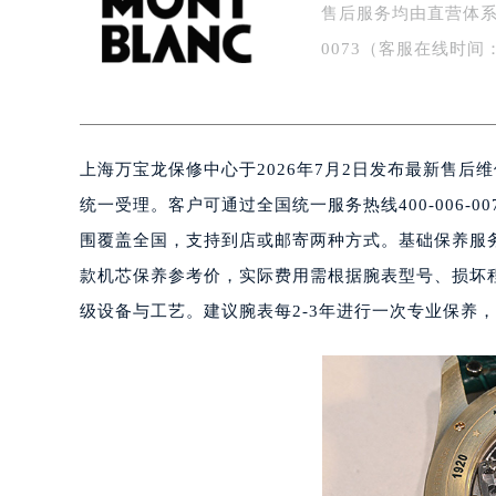
售后服务均由直营体系
盐城市盐都区世纪大道5号盐城金融城写
泰州市海陵区永定东路399号置地商
0073（客服在线时间：
宁波市江北区大闸南路500号来福士广
杭州市上城区钱江路1366号华润大厦
金华市金东区东市南街777号金华万达
上海万宝龙保修中心于2026年7月2日发布最新售
绍兴市越城区胜利东路379号世茂天
嘉兴市南湖区广益路705号嘉兴世界贸
统一受理。客户可通过全国统一服务热线400-006-00
南昌市红谷滩新区红谷中大道998号
围覆盖全国，支持到店或邮寄两种方式。基础保养服务价
济南市历下区经十路11111号华润中
款机芯保养参考价，实际费用需根据腕表型号、损坏
广州市天河区天河路230号万菱汇国
级设备与工艺。建议腕表每2-3年进行一次专业保养
广州市越秀区环市东路371-375号
深圳市罗湖区深南东路5001号华润大
惠州市惠城区江北文昌一路7号华贸大
厦门市思明区湖滨东路95号华润大厦写
福州市鼓楼区五四路128-1号恒力城
成都市锦江区人民东路6号SAC东原中