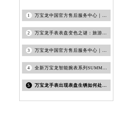
1
万宝龙中国官方售后服务中心｜网点地址及24小时电话权威信息通告（2026年7月最新）
2
万宝龙手表表盘变色之谜：旅游中如何守护时光之美
3
万宝龙中国官方售后服务中心｜网点地址与售后服务电话权威信息公告（2026年6月最新）
4
全新万宝龙智能腕表系列SUMMIT 3测评
5
万宝龙手表出现表盘生锈如何处理(轻松解决手表表盘生锈问题的方法)