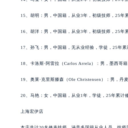
辽宁省沈阳市沈河区中街路137号亨
辽宁省沈阳市沈河区中街路83号亨
15、胡明：男，中国籍，从业3年，初级技师，25年累
北京市朝阳区建国门外大街甲6号华熙
北京市东城区东长安街1号王府井东方
16、胡洋：男，中国籍，从业3年，初级技师，25年累
河北省保定市竞秀区朝阳北大街北国
内蒙古自治区阿拉善盟市左旗土尔扈
17、孙飞：男，中国籍，无从业经验，学徒，25年累
内蒙古自治区巴彦淖尔市临河区新华
内蒙古自治区包头市青山区幸福路甲
18、卡洛斯·阿雷拉（Carlos Arrela）：男，墨
内蒙古自治区赤峰市红山区哈达街万
内蒙古自治区鄂尔多斯市东胜区伊金
19、奥莱·克里斯滕森（Ole Christensen）：
内蒙古自治区呼伦贝尔市海拉尔区中
内蒙古自治区通辽市科尔沁区明仁大
20、马艳：女，中国籍，从业1年，学徒，25年累计修
内蒙古自治区乌海市海勃湾区人民南
内蒙古自治区乌兰察布市集宁区恩和
上海宏伊店
内蒙古自治区锡林郭勒盟市锡林浩特
内蒙古自治区兴安盟市乌兰浩特市兴
本店共计20名修表技师，涵盖多国籍从业人员，技