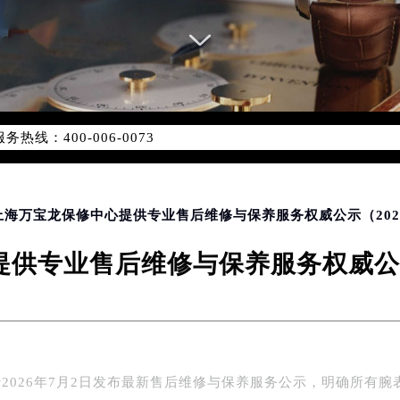
网络优化升级公告
线：400-006-0073
06-0073，服务覆盖中国大陆、香港、澳门、台湾全部区域（非大陆
网点地址：
国际中心写字楼D座11层1102室（北京总部）（需提前预约）
字楼W3座6层602室（需提前预约）
 上海万宝龙保修中心提供专业售后维修与保养服务权威公示（202
融中心写字楼26层2603室（需提前预约）
供专业售后维修与保养服务权威公示
2座37层3705室（需提前预约）
际广场写字楼8层806室（需提前预约）
南京中心写字楼22层C1-1室（需提前预约）
中心写字楼5号楼10层1008室（需提前预约）
FC国际金融中心写字楼35层3508室（需提前预约）
2026年7月2日发布最新售后维修与保养服务公示，明确所有腕
楼1号楼18层1803室（需提前预约）