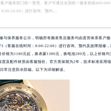
客户服务部门统一受理。客户可通过全国统一服务热线400-006
字楼1号楼16层1604室（需提前预约）
务中心东塔写字楼（华润万象城）17层1706室（需提前预约）
8:00-22:00）进行咨询、预约…
场办公楼20层2009室（需提前预约）
写字楼A座5层503-5室（需提前预约）
广场写字楼4号楼22层2209室（需提前预约）
后维修与保养服务公示，明确所有腕表售后服务均由直营体系客户
际中心写字楼8层805室（需提前预约）
易中心写字楼A座13层1304室（需提前预约）
73（客服在线时间：8:00-22:00）进行咨询、预约及故障报修
绿地双子塔（中央广场）A1座办公楼14层07室（需提前预约）
格为1180元起，换表蒙1380元，换电池280元，以上价格均
心写字楼（万象城）15层1508室（需提前预约）
程度及配件材质由客服报价。官方质保期为2年，技术标准采用
际中心写字楼A塔7层704室（需提前预约）
，日常注意防水防磁。以下为详细解读。
世界贸易中心大厦南塔写字楼15层07室（需提前预约）
厦写字楼17层1701室（需提前预约）
厦写字楼1座30层05室（需提前预约）
字楼B座11层1104室（需提前预约）
写字楼15层03室（需提前预约）
心写字楼24层2406B室（需提前预约）