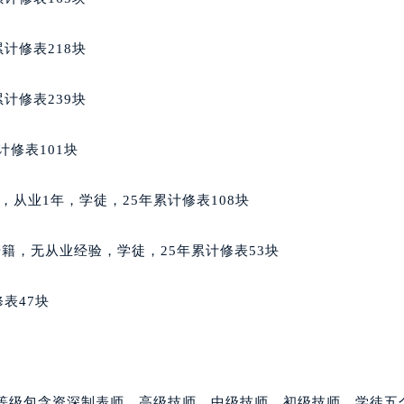
得利名表维修授权店1楼万宝龙售后服务中心（需提前预约）
得利名表维修授权店1楼万宝龙售后服务中心（需提前预约）
计修表218块
国际中心D座11层1102室万宝龙售后服务中心（北京总部）（
广场W3座6层602室万宝龙售后服务中心（需提前预约）
计修表239块
先天下万宝龙售后服务中心（需提前预约）
特大街万宝龙售后服务中心（需提前预约）
计修表101块
街万宝龙售后服务中心（需提前预约）
3号王府井百货名表维修万宝龙售后服务中心（需提前预约）
西哥籍，从业1年，学徒，25年累计修表108块
宝龙售后服务中心（需提前预约）
霍洛街万宝龙售后服务中心（需提前预约）
男，丹麦籍，无从业经验，学徒，25年累计修表53块
央街万宝龙售后服务中心（需提前预约）
街万宝龙售后服务中心（需提前预约）
表47块
路万宝龙售后服务中心（需提前预约）
大街万宝龙售后服务中心（需提前预约）
市光明街与额尔敦路交叉口万宝龙售后服务中心（需提前预约）
安大街万宝龙售后服务中心（需提前预约）
师等级包含资深制表师、高级技师、中级技师、初级技师、学徒五