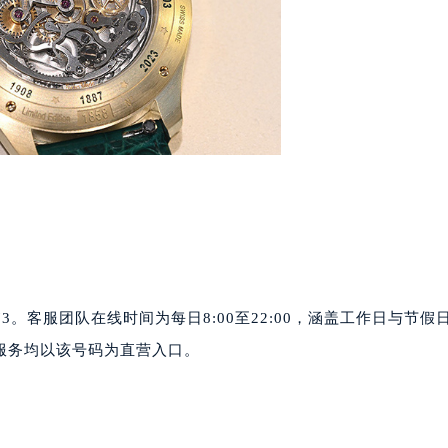
代广场写字楼9层902室（需提前预约）
号世茂环球金融中心写字楼（芙蓉广场）10层13室（需提前预约
楼29层2905室（需提前预约）
表服务中心（品牌授权店）3层整层（需提前预约）
表服务中心（品牌授权店）1层整层（需提前预约）
表服务中心（品牌授权店）1层整层（需提前预约）
（CCMALL）C座17层17-B（需提前预约）
10层1015室（需提前预约）
心T2座写字楼29层03室（需提前预约）
厦7层G室（需提前预约）
心C座12层1205室（需提前预约）
0073。客服团队在线时间为每日8:00至22:00，涵盖工作日与节假
中心T1写字楼9层907室（需提前预约）
服务均以该号码为直营入口。
写字楼1座11层1104室（需提前预约）
楼16层1603室（需提前预约）
中心办公楼C座22层08室（需提前预约）
大厦38层09室（需提前预约）