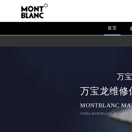
首页
万
万宝龙维修
MONTBLANC MA
CHINA MONTBLANC REPAIR CE