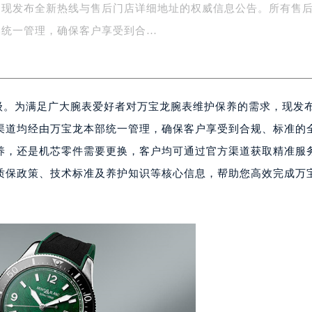
，现发布全新热线与售后门店详细地址的权威信息公告。所有售
字楼1号楼16层1604室（需提前预约）
务中心东塔写字楼（华润万象城）17层1706室（需提前预约）
部统一管理，确保客户享受到合…
场办公楼20层2009室（需提前预约）
写字楼A座5层503-5室（需提前预约）
广场写字楼4号楼22层2209室（需提前预约）
升级。为满足广大腕表爱好者对万宝龙腕表维护保养的需求，现发
际中心写字楼8层805室（需提前预约）
易中心写字楼A座13层1304室（需提前预约）
渠道均经由万宝龙本部统一管理，确保客户享受到合规、标准的
绿地双子塔（中央广场）A1座办公楼14层07室（需提前预约）
养，还是机芯零件需要更换，客户均可通过官方渠道获取精准服
心写字楼（万象城）15层1508室（需提前预约）
质保政策、技术标准及养护知识等核心信息，帮助您高效完成万
际中心写字楼A塔7层704室（需提前预约）
世界贸易中心大厦南塔写字楼15层07室（需提前预约）
厦写字楼17层1701室（需提前预约）
厦写字楼1座30层05室（需提前预约）
字楼B座11层1104室（需提前预约）
写字楼15层03室（需提前预约）
心写字楼24层2406B室（需提前预约）