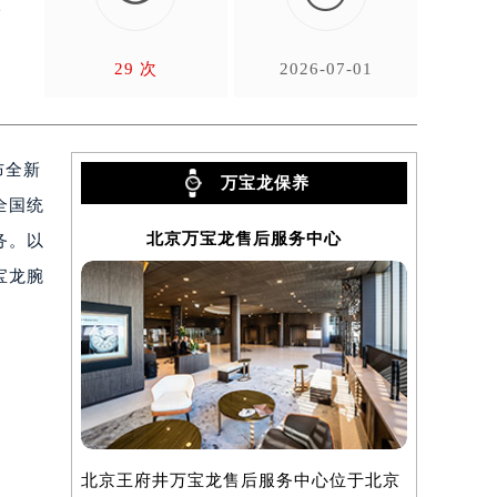
后
29 次
2026-07-01
布全新
万宝龙保养
全国统
北京万宝龙售后服务中心
上
务。以
宝龙腕
北京王府井万宝龙售后服务中心位于北京
上海万宝龙