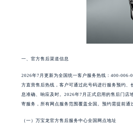
重庆市江北区观音桥步行街2号融恒时
长沙市芙蓉区定王台街道建湘路393
郑州市二七区铭功路10号华润大厦写字
太原市迎泽区解放路15号亨得利名
沈阳市沈河区中街路137号亨得利名
沈阳市沈河区中街路83号亨得利名
乌鲁木齐市天山区红山路26号时代广场
一、官方售后渠道信息
温州市鹿城区锦绣路1067号置信广场
哈尔滨市道里区友谊西路600号富力中
2026年7月更新为全国统一客户服务热线：400-006
大连市中山区人民路15号国际金融大
方直营售后热线，客户可通过此号码进行服务预约、
佛山市禅城区季华五路57号万科金融中
息准确、响应及时。2026年7月正式启用的售后门
东莞市东城街道鸿福东路1号民盈国贸
无锡市梁溪区人民中路139号恒隆广场
寄服务，所有网点服务范围覆盖全国。预约需提前通
南通市崇川区工农路57号圆融广场写字
苏州市苏州工业园区星港街199号苏州
（一）万宝龙官方售后服务中心全国网点地址
武汉市江汉区解放大道686号世界贸易