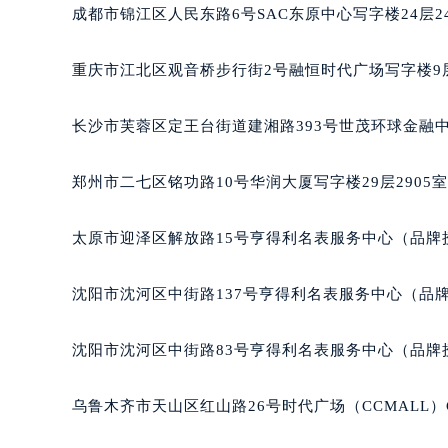
辽宁省沈阳市沈河区中街路137号亨
成都市锦江区人民东路6号SAC东原中心写字楼24层2
辽宁省沈阳市沈河区中街路83号亨
北京市朝阳区建国门外大街甲6号华熙
重庆市江北区观音桥步行街2号融恒时代广场写字楼9层
北京市东城区东长安街1号王府井东方
河北省保定市竞秀区朝阳北大街北国
长沙市芙蓉区定王台街道建湘路393号世茂环球金融中
内蒙古自治区阿拉善盟市左旗土尔扈
内蒙古自治区巴彦淖尔市临河区新华
郑州市二七区铭功路10号华润大厦写字楼29层2905
内蒙古自治区包头市青山区幸福路甲
内蒙古自治区赤峰市红山区哈达街万
太原市迎泽区解放路15号亨得利名表服务中心（品牌
内蒙古自治区鄂尔多斯市东胜区伊金
内蒙古自治区呼伦贝尔市海拉尔区中
沈阳市沈河区中街路137号亨得利名表服务中心（品
内蒙古自治区通辽市科尔沁区明仁大
内蒙古自治区乌海市海勃湾区人民南
沈阳市沈河区中街路83号亨得利名表服务中心（品牌
内蒙古自治区乌兰察布市集宁区恩和
内蒙古自治区锡林郭勒盟市锡林浩特
乌鲁木齐市天山区红山路26号时代广场（CCMALL）C
内蒙古自治区兴安盟市乌兰浩特市兴