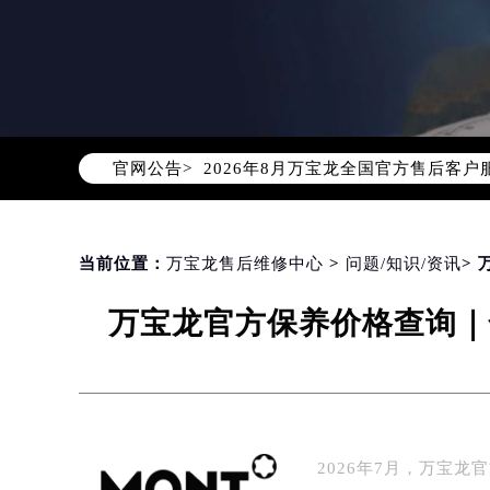
2026年8月万宝龙中国区售后服务
2026年8月万宝龙全国官方售后客户服务热
官网公告>
万宝龙官方全国统一服务热线400-0
2026年8月万宝龙售后服务中心最新
北京市朝阳区建国门外大街甲6号华熙
北京市东城区东长安街1号东方广场写
当前位置：
万宝龙售后维修中心
>
问题/知识/资讯
>
天津市和平区赤峰道136号天津国际金
万宝龙官方保养价格查询｜
上海市徐汇区虹桥路3号港汇中心写字楼
上海市黄浦区南京东路299号宏伊国
南京市秦淮区中山南路1号（新街口）
常州市新北区龙锦路1590号现代传媒
徐州市鼓楼区淮海东路29号苏宁广场I
2026年7月，万宝
扬州市邗江区国展路29号星耀天地写字