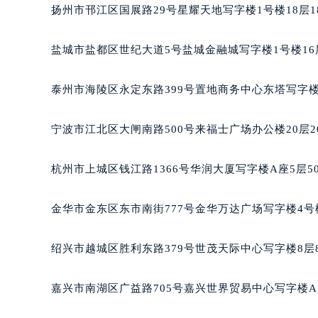
黑龙江省大庆市萨尔图区会战大街万
扬州市邗江区国展路29号星耀天地写字楼1号楼18层1
黑龙江省鹤岗市向阳区红军路万宝龙
黑龙江省黑河市爱辉区中央街万宝龙
盐城市盐都区世纪大道5号盐城金融城写字楼1号楼16
黑龙江省鸡西市鸡冠区红军路万宝龙
黑龙江省佳木斯市向阳区长安路万宝
泰州市海陵区永定东路399号置地商务中心东塔写字楼
黑龙江省牡丹江市东安区太平路万宝
黑龙江省七台河市桃山区大同街万宝
宁波市江北区大闸南路500号来福士广场办公楼20层2
黑龙江省齐齐哈尔市龙沙区龙华路万
黑龙江省双鸭山市尖山区新兴大街万
杭州市上城区钱江路1366号华润大厦写字楼A座5层5
黑龙江省绥化市北林区新华街与康庄
黑龙江省伊春市伊美区通河路万宝龙
金华市金东区东市南街777号金华万达广场写字楼4号楼
吉林省白城市洮北区明仁南街万宝龙
吉林省白山市浑江区浑江大街万宝龙
绍兴市越城区胜利东路379号世茂天际中心写字楼8层
吉林省吉林市船营区河南街万宝龙售
吉林省辽源市龙山区人民大街万宝龙
嘉兴市南湖区广益路705号嘉兴世界贸易中心写字楼A座
吉林省梅河口市新华街道梅河大街万