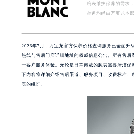
腕表维护保养的需求
盐城市盐都区世纪大道5号盐城金融城写
泰州市海陵区永定东路399号置地商
渠道均经由万宝龙本
宁波市江北区大闸南路500号来福士广
杭州市上城区钱江路1366号华润大厦
金华市金东区东市南街777号金华万达
2026年7月，万宝龙官方保养价格查询服务已全面
绍兴市越城区胜利东路379号世茂天
嘉兴市南湖区广益路705号嘉兴世界贸
热线与售后门店详细地址的权威信息公告。所有售后
南昌市红谷滩新区红谷中大道998号
一客户服务体验。无论是日常佩戴的腕表需要清洁保
济南市历下区经十路11111号华润中
下内容将详细介绍售后渠道、服务项目、收费标准、
广州市天河区天河路230号万菱汇国
表的维护。
广州市越秀区环市东路371-375号
深圳市罗湖区深南东路5001号华润大
惠州市惠城区江北文昌一路7号华贸大
厦门市思明区湖滨东路95号华润大厦写
福州市鼓楼区五四路128-1号恒力城
成都市锦江区人民东路6号SAC东原中