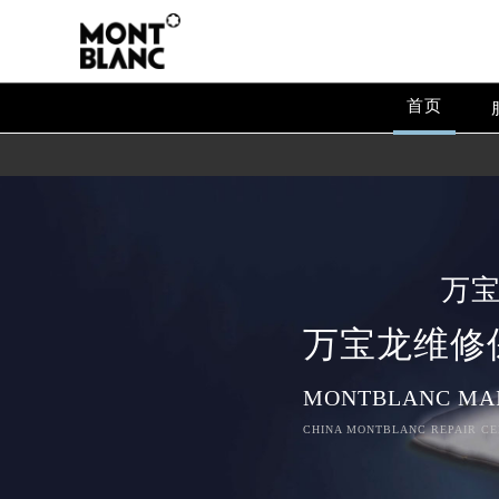
首页
万
万宝龙维修
MONTBLANC MA
CHINA MONTBLANC REPAIR CE