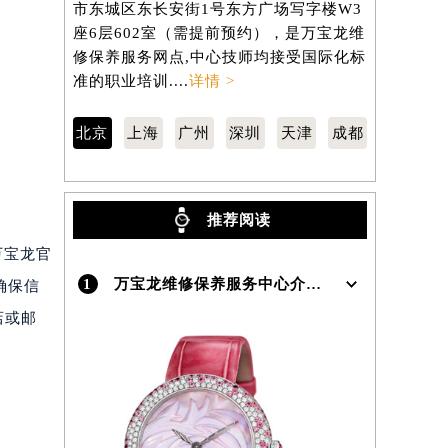
市东城区东长安街1号东方广场写字楼W3
区南京东路
座6层602室（需提前预约），是万宝龙维
806室（
）
修保养服务网点,中心技师均接受国际化标
养服务网点
准的职业培训....
详情 >
职业培训...
北京
上海
广州
深圳
天津
成都
推荐阅读
万宝龙官
1
万宝龙维修保养服务中心介绍 | Montblanc
确保信
店或邮