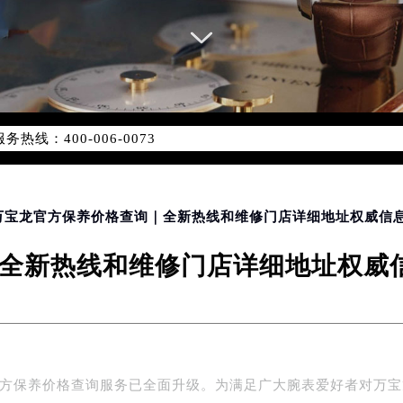
网络优化升级公告
线：400-006-0073
06-0073，服务覆盖中国大陆、香港、澳门、台湾全部区域（非大陆
网点地址：
国际中心写字楼D座11层1102室（北京总部）（需提前预约）
字楼W3座6层602室（需提前预约）
 万宝龙官方保养价格查询｜全新热线和维修门店详细地址权威信息
融中心写字楼26层2603室（需提前预约）
全新热线和维修门店详细地址权威信息
2座37层3705室（需提前预约）
际广场写字楼8层806室（需提前预约）
南京中心写字楼22层C1-1室（需提前预约）
中心写字楼5号楼10层1008室（需提前预约）
FC国际金融中心写字楼35层3508室（需提前预约）
龙官方保养价格查询服务已全面升级。为满足广大腕表爱好者对万
楼1号楼18层1803室（需提前预约）