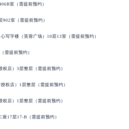
得利名表维修授权店1楼万宝龙售后服务中心（需提前预约）
406B室（需提前预约）
得利名表维修授权店1楼万宝龙售后服务中心（需提前预约）
国际中心D座11层1102室万宝龙售后服务中心（北京总部）（
902室（需提前预约）
广场W3座6层602室万宝龙售后服务中心（需提前预约）
先天下万宝龙售后服务中心（需提前预约）
心写字楼（芙蓉广场）10层13室（需提前预约）
特大街万宝龙售后服务中心（需提前预约）
街万宝龙售后服务中心（需提前预约）
室（需提前预约）
3号王府井百货名表维修万宝龙售后服务中心（需提前预约）
宝龙售后服务中心（需提前预约）
授权店）3层整层（需提前预约）
霍洛街万宝龙售后服务中心（需提前预约）
央街万宝龙售后服务中心（需提前预约）
牌授权店）1层整层（需提前预约）
街万宝龙售后服务中心（需提前预约）
路万宝龙售后服务中心（需提前预约）
授权店）1层整层（需提前预约）
大街万宝龙售后服务中心（需提前预约）
市光明街与额尔敦路交叉口万宝龙售后服务中心（需提前预约）
座17层17-B（需提前预约）
安大街万宝龙售后服务中心（需提前预约）