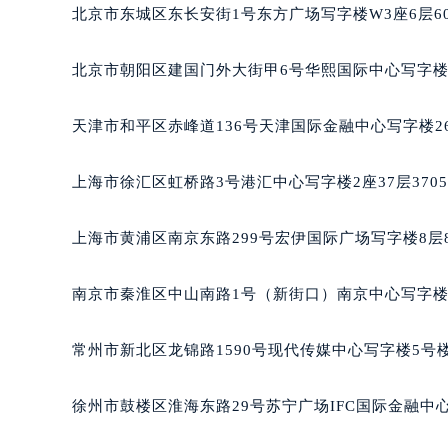
南宁市青秀区金湖路59号地王大厦12
北京市东城区东长安街1号东方广场写字楼W3座6层6
合肥市蜀山区潜山路111号万象城华润
泉州市丰泽区宝洲路729号浦西万达中
北京市朝阳区建国门外大街甲6号华熙国际中心写字楼D
青岛市南区山东路6号华润大厦B座2
烟台市芝罘区胜利路139号万达金融中
天津市和平区赤峰道136号天津国际金融中心写字楼26
长春市朝阳区西安大路727号中银大厦
贵阳市南明区都司高架桥路33号亨特
上海市徐汇区虹桥路3号港汇中心写字楼2座37层370
昆明市盘龙区北京路928号同德昆明
石家庄市长安区中山东路39号勒泰中
上海市黄浦区南京东路299号宏伊国际广场写字楼8层
西安市碑林区南关正街88号华侨城长
海口市龙华区金贸东路5号海口华润大厦
南京市秦淮区中山南路1号（新街口）南京中心写字楼2
唐山市路南区新华东道100号万达广场
台州市椒江区东海大道1800号腾达中
常州市新北区龙锦路1590号现代传媒中心写字楼5号楼
内蒙古自治区呼和浩特市玉泉区大学西
甘肃省兰州市七里河区西津西路16号兰
徐州市鼓楼区淮海东路29号苏宁广场IFC国际金融中心
重庆市解放碑渝中区民权路28号英利