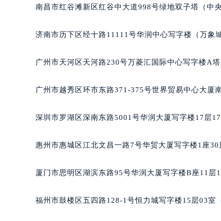
吉林省四平市铁东区紫气大路与南九
南昌市红谷滩新区红谷中大道998号绿地双子塔（中央
吉林省松原市宁江区五环大街万宝龙
吉林省通化市东昌区环通乡江南大街
济南市历下区经十路11111号华润中心写字楼（万象城
吉林省延边市延吉市解放路万宝龙售
辽宁省鞍山市铁东区站前街万宝龙售
广州市天河区天河路230号万菱汇国际中心写字楼A塔
辽宁省本溪市平山区胜利路万宝龙售
辽宁省朝阳市双塔区新华路万宝龙售
广州市越秀区环市东路371-375号世界贸易中心大厦
辽宁省丹东市振兴区七经街万宝龙售
辽宁省抚顺市新抚区东一路万宝龙售
深圳市罗湖区深南东路5001号华润大厦写字楼17层1
辽宁省阜新市海州区解放大街万宝龙
辽宁省葫芦岛市连山区中央路万宝龙
惠州市惠城区江北文昌一路7号华贸大厦写字楼1座30
辽宁省锦州市古塔区中央大街万宝龙
辽宁省辽阳市白塔区新运大街万宝龙
厦门市思明区湖滨东路95号华润大厦写字楼B座11层1
辽宁省盘锦市兴隆台区石油大街万宝
辽宁省铁岭市银州区南马路万宝龙售
福州市鼓楼区五四路128-1号恒力城写字楼15层03
辽宁省营口市站前区市府路与渤海大