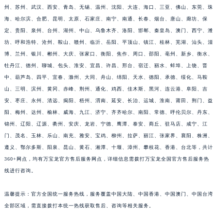
山东省威海市环翠区新威海路89号振华商厦一楼名表维修万宝龙售后服务中心（需提前预约）
州、苏州、武汉、西安、青岛、无锡、温州、沈阳、大连、海口、三亚、佛山、东莞、珠
山东省潍坊市奎文区东风东街万宝龙售后服务中心（需提前预约）
海、哈尔滨、合肥、昆明、太原、石家庄、南宁、南通、长春、烟台、唐山、廊坊、保
山东省枣庄市滕州市北辛路与善国路交叉口万宝龙售后服务中心（需提前预约）
定、贵阳、泉州、台州、湖州、中山、乌鲁木齐、洛阳、邯郸、秦皇岛、澳门、西宁、潍
山东省淄博市张店区金晶大道万宝龙售后服务中心（需提前预约）
坊、呼和浩特、沧州、鞍山、赣州、临沂、岳阳、平顶山、镇江、桂林、芜湖、汕头、淄
博、兰州、银川、郴州、大庆、张家口、衡阳、焦作、周口、邵阳、亳州、新乡、衡水、
上海市黄浦区南京东路299号宏伊国际广场写字楼8层806室万宝龙售后服务中心（需提前预约）
牡丹江、德州、聊城、包头、淮安、宜昌、许昌、邢台、宿迁、丽水、蚌埠、上饶、晋
上海市徐汇区虹桥路3号港汇中心2座37层3705室万宝龙售后服务中心（需提前预约）
中、葫芦岛、四平、宜春、滁州、大同、舟山、绵阳、天水、德阳、承德、绥化、马鞍
浙江省杭州市上城区钱江路1366号华润大厦A座5层503-5室万宝龙售后服务中心（需提前预约）
山、三明、滨州、黄冈、赤峰、荆州、通化、鸡西、佳木斯、黑河、连云港、阜阳、吉
浙江省湖州市吴兴区劳动路万宝龙售后服务中心（需提前预约）
安、枣庄、永州、清远、揭阳、梧州、渭南、延安、长治、运城、淮南、莆田、荆门、益
浙江省嘉兴市南湖区广益路705号嘉兴世界贸易中心A座13层1304室万宝龙售后服务中心（需提前预约）
阳、梅州、达州、榆林、威海、九江、济宁、齐齐哈尔、南阳、常德、呼伦贝尔、丹东、
浙江省金华市金东区东市南街777号金华万达广场4号楼22楼2209室万宝龙售后服务中心（需提前预约）
锦州、辽阳、辽源、衢州、安庆、龙岩、宁德、鹰潭、泰安、商丘、驻马店、咸宁、江
门、茂名、玉林、乐山、南充、雅安、宝鸡、柳州、拉萨、丽江、张家界、襄阳、株洲、
浙江省丽水市莲都区解放街万宝龙售后服务中心（需提前预约）
遵义、鄂尔多斯、阳泉、昆山、黄石、湘潭、十堰、漳州、攀枝花、香港、台北等，共计
浙江省宁波市江北区大闸南路500号来福士广场办公楼20层2009室万宝龙售后服务中心（需提前预约）
360+网点，均有万宝龙官方售后服务网点，详细信息需拨打万宝龙全国官方售后服务热
浙江省衢州市柯城区上街万宝龙售后服务中心（需提前预约）
线进行咨询。
浙江省绍兴市越城区胜利东路379号世茂天际中心写字楼8层805室万宝龙售后服务中心（需提前预约）
浙江省舟山市定海区解放东路万宝龙售后服务中心（需提前预约）
温馨提示：官方全国统一服务热线，服务覆盖中国大陆、中国香港、中国澳门、中国台湾
澳门特别行政区大堂区议事亭前地（新马路）万宝龙售后服务中心（需提前预约）
全部区域，需直接拨打本统一热线获取售后、咨询等相关服务。