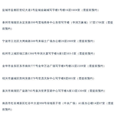
吉林省辽源市龙山区人民大街万宝龙售后服务中心（需提前预约）
吉林省梅河口市新华街道梅河大街万宝龙售后服务中心（需提前预约）
盐城市盐都区世纪大道5号盐城金融城写字楼1号楼16层1604室（需提前预约）
吉林省四平市铁东区紫气大路与南九经街交汇处万宝龙售后服务中心（需提前预约）
吉林省松原市宁江区五环大街万宝龙售后服务中心（需提前预约）
泰州市海陵区永定东路399号置地商务中心东塔写字楼（华润万象城）17层1706室（需提
前预约）
吉林省通化市东昌区环通乡江南大街万宝龙售后服务中心（需提前预约）
吉林省延边市延吉市解放路万宝龙售后服务中心（需提前预约）
宁波市江北区大闸南路500号来福士广场办公楼20层2009室（需提前预约）
辽宁省鞍山市铁东区站前街万宝龙售后服务中心（需提前预约）
辽宁省本溪市平山区胜利路万宝龙售后服务中心（需提前预约）
杭州市上城区钱江路1366号华润大厦写字楼A座5层503-5室（需提前预约）
辽宁省朝阳市双塔区新华路万宝龙售后服务中心（需提前预约）
辽宁省丹东市振兴区七经街万宝龙售后服务中心（需提前预约）
金华市金东区东市南街777号金华万达广场写字楼4号楼22层2209室（需提前预约）
辽宁省抚顺市新抚区东一路万宝龙售后服务中心（需提前预约）
绍兴市越城区胜利东路379号世茂天际中心写字楼8层805室（需提前预约）
辽宁省阜新市海州区解放大街万宝龙售后服务中心（需提前预约）
辽宁省葫芦岛市连山区中央路万宝龙售后服务中心（需提前预约）
嘉兴市南湖区广益路705号嘉兴世界贸易中心写字楼A座13层1304室（需提前预约）
辽宁省锦州市古塔区中央大街万宝龙售后服务中心（需提前预约）
辽宁省辽阳市白塔区新运大街万宝龙售后服务中心（需提前预约）
南昌市红谷滩新区红谷中大道998号绿地双子塔（中央广场）A1座办公楼14层07室（需提
辽宁省盘锦市兴隆台区石油大街万宝龙售后服务中心（需提前预约）
前预约）