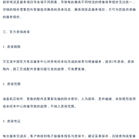
新疆维吾尔自治区伊宁市解放西路万宝龙售后服务中心（需提前预约）
损坏情况及服务项目等各项不同因素，导致每款腕表不同情况的维修保养报价无法统一，
贵州省安顺市西秀区中华南路万宝龙售后服务中心（需提前预约）
详细的报价需要您向客服提供腕表的具体信息、腕表现状及服务项目，方可为您提供准确
的服务报价。
贵州省毕节市七星关区松山路万宝龙售后服务中心（需提前预约）
贵州省六盘水市钟山区钟山大道万宝龙售后服务中心（需提前预约）
三、官方质保政策
贵州省黔东南苗族侗族自治州凯里市北京西路万宝龙售后服务中心（需提前预约）
贵州省黔西南布依族苗族自治州兴义市大道与桔香路交汇处万宝龙售后服务中心（需提前预约）
1. 质保期限
贵州省铜仁市碧江区民主路万宝龙售后服务中心（需提前预约）
贵州省遵义市红花岗区共青大道与嵩山路交叉口万宝龙售后服务中心（需提前预约）
万宝龙中国官方售后服务中心对所有经本站完成的保养与维修服务，提供2年质保。质保
期内，因工艺或配件质量问题引发的故障，可免费复修。
四川省阿坝州市马尔康市团结街万宝龙售后服务中心（需提前预约）
四川省巴中市巴州区江北大道万宝龙售后服务中心（需提前预约）
2. 质保范围
四川省成都市锦江区人民东路6号SAC东原中心24层2406B室万宝龙售后服务中心（需提前预约）
四川省达州市通川区中心广场、老车坝万宝龙售后服务中心（需提前预约）
涵盖机芯组件、更换的配件及重新实施的防水密封。人为损坏、意外磕碰、未按规范使用
四川省德阳市旌阳区长江西路、南街万宝龙售后服务中心（需提前预约）
或未经本中心拆修导致的故障，不纳入质保范围。
四川省甘孜州市康定市情歌广场、箭炉街万宝龙售后服务中心（需提前预约）
3. 质保凭证
四川省广安市广安区建安南路万宝龙售后服务中心（需提前预约）
四川省广元市利州区老城南北街、东大街万宝龙售后服务中心（需提前预约）
每次服务完成后，客户将收到电子版服务报告与质保卡。建议妥善保存，后续查询或复修