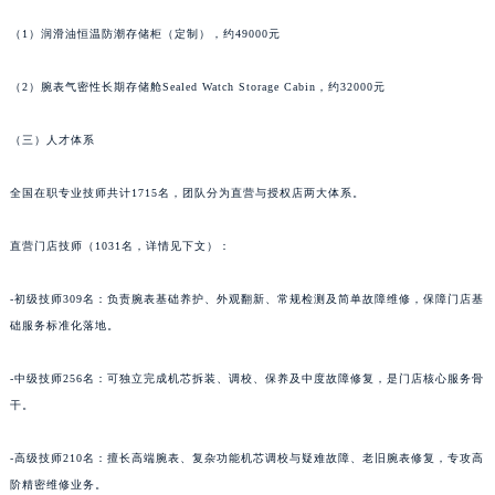
青海省果洛藏族自治州玛沁县团结路万宝龙售后服务中心（需提前预约）
青海省海北藏族自治州海晏县将军路万宝龙售后服务中心（需提前预约）
（1）润滑油恒温防潮存储柜（定制），约49000元
青海省海东市乐都区滨河路万宝龙售后服务中心（需提前预约）
（2）腕表气密性长期存储舱Sealed Watch Storage Cabin，约32000元
青海省海南藏族自治州共和县青海湖大街万宝龙售后服务中心（需提前预约）
青海省海西蒙古族藏族自治州德令哈市柴达木路万宝龙售后服务中心（需提前预约）
（三）人才体系
青海省黄南藏族自治州同仁市德合隆路万宝龙售后服务中心（需提前预约）
青海省西宁市城西区海湖新区西关大道万宝龙售后服务中心（需提前预约）
全国在职专业技师共计1715名，团队分为直营与授权店两大体系。
青海省玉树藏族自治州结古镇胜利路万宝龙售后服务中心（需提前预约）
直营门店技师（1031名，详情见下文）：
陕西省安康市汉滨区金州路万宝龙售后服务中心（需提前预约）
陕西省宝鸡市渭滨区经二路万宝龙售后服务中心（需提前预约）
-初级技师309名：负责腕表基础养护、外观翻新、常规检测及简单故障维修，保障门店基
陕西省汉中市汉台区北大街万宝龙售后服务中心（需提前预约）
础服务标准化落地。
陕西省商洛市商州区州城街万宝龙售后服务中心（需提前预约）
陕西省铜川市王益区红旗街万宝龙售后服务中心（需提前预约）
-中级技师256名：可独立完成机芯拆装、调校、保养及中度故障修复，是门店核心服务骨
陕西省渭南市临渭区东风大街万宝龙售后服务中心（需提前预约）
干。
陕西省咸阳市秦都区沣西新城统一西路与白马河路交汇处万宝龙售后服务中心（需提前预约）
-高级技师210名：擅长高端腕表、复杂功能机芯调校与疑难故障、老旧腕表修复，专攻高
陕西省延安市宝塔区中心街万宝龙售后服务中心（需提前预约）
阶精密维修业务。