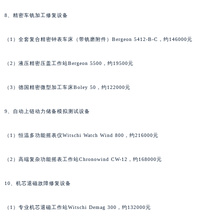
河南省信阳市浉河区东方红大道万宝龙售后服务中心（需提前预约）
河南省许昌市魏都区建安大道与八龙路交叉口万宝龙售后服务中心（需提前预约）
8、精密车铣加工修复设备
河南省郑州市二七区民主路10号华润大厦29层2905室万宝龙售后服务中心（需提前预约）
（1）全套复合精密钟表车床（带铣磨附件）Bergeon 5412-B-C，约146000元
河南省周口市川汇区七一路万宝龙售后服务中心（需提前预约）
河南省驻马店市驿城区乐山大道与置地大道交叉口万宝龙售后服务中心（需提前预约）
（2）液压精密压盖工作站Bergeon 5500，约19500元
湖北省鄂州市鄂城区文星大道万宝龙售后服务中心（需提前预约）
湖北省黄冈市黄州区赤壁大道万宝龙售后服务中心（需提前预约）
（3）德国精密微型加工车床Boley 50，约122000元
湖北省黄石市黄石港区武汉路万宝龙售后服务中心（需提前预约）
9、自动上链动力储备模拟测试设备
湖北省荆门市东宝中天街步行街万宝龙售后服务中心（需提前预约）
湖北省荆州市荆州区荆中路万宝龙售后服务中心（需提前预约）
（1）恒温多功能摇表仪Witschi Watch Wind 800，约216000元
湖北省十堰市茅箭区人民北路万宝龙售后服务中心（需提前预约）
湖北省随州市曾都区青年路万宝龙售后服务中心（需提前预约）
（2）高端复杂功能摇表工作站Chronowind CW-12，约168000元
湖北省咸宁市咸安区长安大道万宝龙售后服务中心（需提前预约）
湖北省襄阳市樊城区长虹路与人民路交叉口万宝龙售后服务中心（需提前预约）
10、机芯退磁故障修复设备
湖北省孝感市孝南区复兴大道万宝龙售后服务中心（需提前预约）
（1）专业机芯退磁工作站Witschi Demag 300，约132000元
湖北省宜昌市西陵区夷陵大道与港窑路万宝龙售后服务中心（需提前预约）