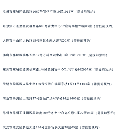
安徽省亳州市谯城区魏武大道万宝龙售后服务中心（需提前预约）
安徽省池州市贵池区长江路万宝龙售后服务中心（需提前预约）
温州市鹿城区锦绣路1067号置信广场10层1015室（需提前预约）
安徽省滁州市琅琊区南谯北路万宝龙售后服务中心（需提前预约）
安徽省阜阳市颍州区颍州北路万宝龙售后服务中心（需提前预约）
哈尔滨市道里区友谊西路600号富力中心T2座写字楼29层03室（需提前预约）
安徽省淮北市相山区淮海路万宝龙售后服务中心（需提前预约）
大连市中山区人民路15号国际金融大厦7层G室（需提前预约）
安徽省淮南市田家庵区国庆中路万宝龙售后服务中心（需提前预约）
安徽省黄山市屯溪区黄山西路万宝龙售后服务中心（需提前预约）
佛山市禅城区季华五路57号万科金融中心C座12层1205室（需提前预约）
安徽省六安市金安区解放中路万宝龙售后服务中心（需提前预约）
安徽省马鞍山市雨山区湖南西路万宝龙售后服务中心（需提前预约）
东莞市东城街道鸿福东路1号民盈国贸中心T1写字楼9层907室（需提前预约）
安徽省宿州市埇桥区人民中路万宝龙售后服务中心（需提前预约）
无锡市梁溪区人民中路139号恒隆广场写字楼1座11层1104室（需提前预约）
安徽省铜陵市铜官区石城大道万宝龙售后服务中心（需提前预约）
安徽省芜湖市镜湖区中山路步行街万宝龙售后服务中心（需提前预约）
南通市崇川区工农路57号圆融广场写字楼16层1603室（需提前预约）
安徽省宣城市宣州区叠嶂西路万宝龙售后服务中心（需提前预约）
福建省龙岩市新罗区九一南路万宝龙售后服务中心（需提前预约）
苏州市苏州工业园区星港街199号苏州中心办公楼C座22层08室（需提前预约）
福建省南平市建阳区人民西路万宝龙售后服务中心（需提前预约）
福建省宁德市蕉城区天湖东路万宝龙售后服务中心（需提前预约）
武汉市江汉区解放大道686号世界贸易大厦38层09室（需提前预约）