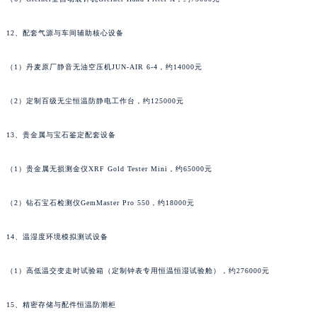
甘肃省合作市人民街万宝龙售后服务中心（需提前预约）
甘肃省嘉峪关市雄关区新华中路万宝龙售后服务中心（需提前预约）
12、配套气源与车间辅助核心设备
甘肃省金昌市金川区北京路万宝龙售后服务中心（需提前预约）
甘肃省酒泉市肃州区西大街万宝龙售后服务中心（需提前预约）
（1）丹麦原厂静音无油空压机JUN-AIR 6-4，约14000元
甘肃省临夏市城南街道团结路万宝龙售后服务中心（需提前预约）
甘肃省陇南市武都区人民路万宝龙售后服务中心（需提前预约）
（2）定制百级无尘恒温防静电工作台，约125000元
甘肃省平凉市崆峒区西大街万宝龙售后服务中心（需提前预约）
13、贵金属与宝石鉴定配套设备
甘肃省庆阳市西峰区南大街万宝龙售后服务中心（需提前预约）
甘肃省天水市秦州区民主路万宝龙售后服务中心（需提前预约）
（1）贵金属无损测金仪XRF Gold Tester Mini，约65000元
甘肃省武威市凉州区迎宾路万宝龙售后服务中心（需提前预约）
甘肃省张掖市甘州区民乐北路万宝龙售后服务中心（需提前预约）
（2）钻石宝石检测仪GemMaster Pro 550，约18000元
宁夏回族自治区固原市原州区文化街万宝龙售后服务中心（需提前预约）
14、温湿度环境模拟测试设备
宁夏回族自治区石嘴山市大武口区贺兰山路万宝龙售后服务中心（需提前预约）
宁夏回族自治区吴忠市利通区开元大道万宝龙售后服务中心（需提前预约）
（1）高低温交变走时试验箱（定制钟表专用恒温恒湿试验舱），约276000元
宁夏回族自治区银川市兴庆区新华东路97号新百中心C馆一层C1-18号商铺万宝龙售后服务中心（需提前预约）
宁夏回族自治区中卫市沙坡头区鼓楼东街万宝龙售后服务中心（需提前预约）
15、精密存储与配件恒温防潮柜