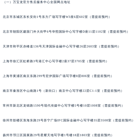
甘肃省兰州市七里河区西津西路16号兰州中心写字楼21层2102室（需提前预约）
（一）万宝龙官方售后服务中心全国网点地址
重庆市解放碑渝中区民权路28号英利国际金融中心写字楼20层01室（需提前预约）
北京市东城区东长安街1号东方广场写字楼W3座6层602室（需提前预约）
黑龙江省大庆市萨尔图区会战大街万宝龙售后服务中心（需提前预约）
黑龙江省鹤岗市向阳区红军路万宝龙售后服务中心（需提前预约）
北京市朝阳区建国门外大街甲6号华熙国际中心写字楼D座11层1102室（需提前预约）
黑龙江省黑河市爱辉区中央街万宝龙售后服务中心（需提前预约）
黑龙江省鸡西市鸡冠区红军路万宝龙售后服务中心（需提前预约）
天津市和平区赤峰道136号天津国际金融中心写字楼26层2603室（需提前预约）
黑龙江省佳木斯市向阳区长安路万宝龙售后服务中心（需提前预约）
黑龙江省牡丹江市东安区太平路万宝龙售后服务中心（需提前预约）
上海市徐汇区虹桥路3号港汇中心写字楼2座37层3705室（需提前预约）
黑龙江省七台河市桃山区大同街万宝龙售后服务中心（需提前预约）
上海市黄浦区南京东路299号宏伊国际广场写字楼8层806室（需提前预约）
黑龙江省齐齐哈尔市龙沙区龙华路万宝龙售后服务中心（需提前预约）
黑龙江省双鸭山市尖山区新兴大街万宝龙售后服务中心（需提前预约）
南京市秦淮区中山南路1号（新街口）南京中心写字楼22层C1-1室（需提前预约）
黑龙江省绥化市北林区新华街与康庄路交叉口万宝龙售后服务中心（需提前预约）
黑龙江省伊春市伊美区通河路万宝龙售后服务中心（需提前预约）
常州市新北区龙锦路1590号现代传媒中心写字楼5号楼10层1008室（需提前预约）
吉林省白城市洮北区明仁南街万宝龙售后服务中心（需提前预约）
徐州市鼓楼区淮海东路29号苏宁广场IFC国际金融中心写字楼35层3508室（需提前预约）
吉林省白山市浑江区浑江大街万宝龙售后服务中心（需提前预约）
吉林省吉林市船营区河南街万宝龙售后服务中心（需提前预约）
扬州市邗江区国展路29号星耀天地写字楼1号楼18层1803室（需提前预约）