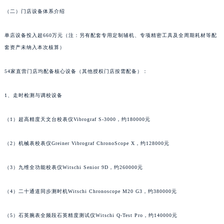
澳门特别行政区风顺堂区南湾大马路万宝龙售后服务中心（需提前预约）
（二）门店设备体系介绍
澳门特别行政区花地玛堂区关闸广场万宝龙售后服务中心（需提前预约）
澳门特别行政区花王堂区大三巴商圈万宝龙售后服务中心（需提前预约）
单店设备投入超660万元（注：另有配套专用定制辅机、专项精密工具及全周期耗材等配
澳门特别行政区嘉模堂区官也街万宝龙售后服务中心（需提前预约）
套资产未纳入本次核算）
澳门省路氹城市金光大道万宝龙售后服务中心（需提前预约）
澳门特别行政区望德堂区塔石广场万宝龙售后服务中心（需提前预约）
54家直营门店均配备核心设备（其他授权门店按需配备）：
福建省福州市鼓楼区五四路128-1号恒力城写字楼15层03室万宝龙售后服务中心（需提前预约）
1、走时检测与调校设备
福建省厦门市思明区湖滨东路95号万象城华润大厦B座11层1104室万宝龙售后服务中心（需提前预约）
广东省潮州市潮安区新风路与潮汕路交汇处万宝龙售后服务中心（需提前预约）
（1）超高精度天文台校表仪Vibrograf S-3000，约180000元
广东省广州市天河区天河路230号万菱汇国际中心A塔7层704室万宝龙售后服务中心（需提前预约）
广东省广州市越秀区环市东路371-375号世界贸易中心大厦南塔15层1507室万宝龙售后服务中心（需提前预约）
（2）机械表校表仪Greiner Vibrograf ChronoScope X，约128000元
广东省河源市源城区越王大道万宝龙售后服务中心（需提前预约）
（3）九维全功能校表仪Witschi Senior 9D，约260000元
广东省惠州市惠城区江北文昌一路7号华贸大厦1座30层3005室万宝龙售后服务中心（需提前预约）
广东省江门市蓬江区广场西路万宝龙售后服务中心（需提前预约）
（4）二十通道同步测时机Witschi Chronoscope M20 G3，约380000元
广东省揭阳市榕城进贤门步行街万宝龙售后服务中心（需提前预约）
广东省茂名市电白区水东街道迎宾大道万宝龙售后服务中心（需提前预约）
（5）石英腕表全频段石英精度测试仪Witschi Q-Test Pro，约140000元