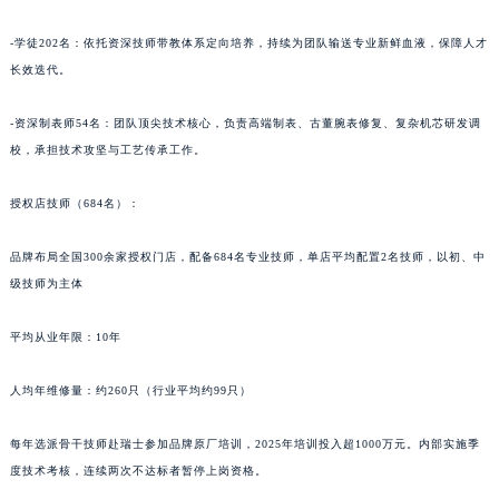
陕西省榆林市榆阳区长兴路万宝龙售后服务中心（需提前预约）
新疆维吾尔自治区阿克苏市东大街万宝龙售后服务中心（需提前预约）
-学徒202名：依托资深技师带教体系定向培养，持续为团队输送专业新鲜血液，保障人才
新疆维吾尔自治区阿拉尔市胜利大道万宝龙售后服务中心（需提前预约）
长效迭代。
新疆维吾尔自治区阿拉山口市友好路万宝龙售后服务中心（需提前预约）
-资深制表师54名：团队顶尖技术核心，负责高端制表、古董腕表修复、复杂机芯研发调
新疆维吾尔自治区阿勒泰市解放路万宝龙售后服务中心（需提前预约）
校，承担技术攻坚与工艺传承工作。
新疆维吾尔自治区阿图什市光明路万宝龙售后服务中心（需提前预约）
新疆维吾尔自治区白杨市军垦路万宝龙售后服务中心（需提前预约）
授权店技师（684名）：
新疆维吾尔自治区北屯市团结路万宝龙售后服务中心（需提前预约）
新疆维吾尔自治区博乐市博乐市北京路万宝龙售后服务中心（需提前预约）
品牌布局全国300余家授权门店，配备684名专业技师，单店平均配置2名技师，以初、中
新疆维吾尔自治区昌吉市延安北路万宝龙售后服务中心（需提前预约）
级技师为主体
新疆维吾尔自治区阜康市博峰路万宝龙售后服务中心（需提前预约）
平均从业年限：10年
新疆维吾尔自治区哈密市伊州区建国北路万宝龙售后服务中心（需提前预约）
新疆维吾尔自治区和田市和田市北京西路万宝龙售后服务中心（需提前预约）
人均年维修量：约260只（行业平均约99只）
新疆维吾尔自治区胡杨河市胡杨河市胡杨路万宝龙售后服务中心（需提前预约）
新疆维吾尔自治区霍尔果斯市亚欧北路万宝龙售后服务中心（需提前预约）
每年选派骨干技师赴瑞士参加品牌原厂培训，2025年培训投入超1000万元。内部实施季
新疆维吾尔自治区喀什市解放北路万宝龙售后服务中心（需提前预约）
度技术考核，连续两次不达标者暂停上岗资格。