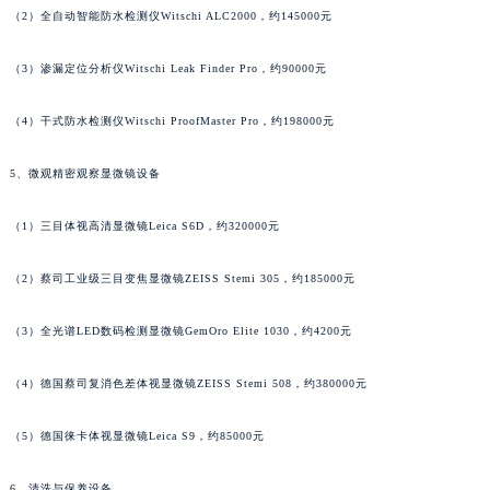
广西壮族自治区河池市金城江区金城江街道朝阳路万宝龙售后服务中心（需提前预约）
（2）全自动智能防水检测仪Witschi ALC2000，约145000元
广西壮族自治区贺州市八步区城东街道灵峰南路万宝龙售后服务中心（需提前预约）
广西壮族自治区来宾市兴宾区桂中大道万宝龙售后服务中心（需提前预约）
（3）渗漏定位分析仪Witschi Leak Finder Pro，约90000元
广西壮族自治区柳州市城中区中山中路万宝龙售后服务中心（需提前预约）
（4）干式防水检测仪Witschi ProofMaster Pro，约198000元
广西壮族自治区钦州市钦南区金海湾东大街万宝龙售后服务中心（需提前预约）
广西壮族自治区梧州市万秀区龙湖镇高旺路万宝龙售后服务中心（需提前预约）
5、微观精密观察显微镜设备
广西壮族自治区玉林市玉州区金玉路万宝龙售后服务中心（需提前预约）
海南省儋州市儋州市那大镇兰洋北路万宝龙售后服务中心（需提前预约）
（1）三目体视高清显微镜Leica S6D，约320000元
海南省东方市八所镇解放西路万宝龙售后服务中心（需提前预约）
海南省琼海市嘉积镇东风路万宝龙售后服务中心（需提前预约）
（2）蔡司工业级三目变焦显微镜ZEISS Stemi 305，约185000元
海南省三沙市西沙区西沙群岛永兴岛北京路万宝龙售后服务中心（需提前预约）
（3）全光谱LED数码检测显微镜GemOro Elite 1030，约4200元
海南省三亚市吉阳区迎宾路万宝龙售后服务中心（需提前预约）
海南省万宁市万城镇解放路万宝龙售后服务中心（需提前预约）
（4）德国蔡司复消色差体视显微镜ZEISS Stemi 508，约380000元
海南省文昌市文城镇教育东路万宝龙售后服务中心（需提前预约）
海南省五指山市通什镇三月三大道万宝龙售后服务中心（需提前预约）
（5）德国徕卡体视显微镜Leica S9，约85000元
香港特别行政区尖沙咀区油尖旺区广东道万宝龙售后服务中心（需提前预约）
6、清洗与保养设备