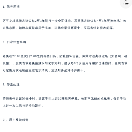
西藏自治区林芝市巴宜区广东路万宝龙售后服务中心（需提前预约）

1. 保养周期
西藏自治区那曲市色尼区浙江西路万宝龙售后服务中心（需提前预约）
西藏自治区日喀则市桑珠孜区上海中路万宝龙售后服务中心（需提前预约）
万宝龙机械腕表建议每2至3年进行一次全面保养。石英腕表建议每4至5年更换电池并检
西藏自治区山南市乃东区湖北大道万宝龙售后服务中心（需提前预约）
查防水圈。如腕表频繁暴露于温差、磁场或潮湿环境中，应适当缩短保养间隔。
云南省保山市隆阳区正阳路万宝龙售后服务中心（需提前预约）
云南省楚雄彝族自治州楚雄市鹿城南路万宝龙售后服务中心（需提前预约）
2. 日常注意事项
云南省大理白族自治州大理市建设路万宝龙售后服务中心（需提前预约）
避免在22:00至次日2:00之间调整日历，防止损坏齿轮。佩戴时远离强磁场（如音响、磁
云南省德宏傣族景颇族自治州芒市团结大街万宝龙售后服务中心（需提前预约）
吸扣）。皮质表带避免接触水与化学溶剂，建议每6个月使用专用护理油擦拭。金属表带
云南省迪庆藏族自治州香格里拉市长征大道万宝龙售后服务中心（需提前预约）
可定期用软毛刷蘸温肥皂水清洗，清洗后务必冲净并擦干。
云南省红河哈尼族彝族自治州蒙自市天马路万宝龙售后服务中心（需提前预约）
云南省丽江市古城区七星街万宝龙售后服务中心（需提前预约）
3. 停走处理
云南省临沧市临翔区世纪路万宝龙售后服务中心（需提前预约）
若腕表停走超过48小时，建议手动上链30圈后再佩戴。长期不佩戴的机械表，每月手动
云南省怒江傈僳族自治州泸水市人民路万宝龙售后服务中心（需提前预约）
上链一次以保持润滑油流动。
云南省普洱市思茅区振兴大道万宝龙售后服务中心（需提前预约）
云南省曲靖市麒麟区学府路万宝龙售后服务中心（需提前预约）
六、用户反馈精选
云南省文山壮族苗族自治州文山市东风路万宝龙售后服务中心（需提前预约）