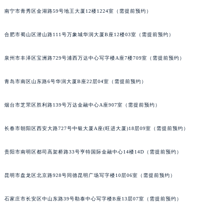
福建省莆田市城厢区霞林街道荔华东大道万宝龙售后服务中心（需提前预约）
南宁市青秀区金湖路59号地王大厦12楼1224室（需提前预约）
福建省三明市三元区东乾二路万宝龙售后服务中心（需提前预约）
福建省漳州市龙文区步港路万宝龙售后服务中心（需提前预约）
合肥市蜀山区潜山路111号万象城华润大厦B座12楼03室（需提前预约）
江苏省常州市新北区龙锦路1590号现代传媒中心5号楼10层1008室万宝龙售后服务中心（需提前预约）
江苏省淮安市清江浦区淮海北路万宝龙售后服务中心（需提前预约）
泉州市丰泽区宝洲路729号浦西万达中心写字楼A座7楼709室（需提前预约）
江苏省连云港市海州区通灌北路万宝龙售后服务中心（需提前预约）
青岛市南区山东路6号华润大厦B座22层04室（需提前预约）
江苏省南京市秦淮区中山南路1号南京中心22层22-C1-C3室万宝龙售后服务中心（需提前预约）
江苏省宿迁市宿城区西湖路万宝龙售后服务中心（需提前预约）
烟台市芝罘区胜利路139号万达金融中心A座907室（需提前预约）
江苏省泰州市海陵区永定东路399号置地商务中心东塔（华润万象城）17层1706室万宝龙售后服务中心（需提前预约）
江苏省徐州市鼓楼区淮海东路29号苏宁广场IFC国际金融中心35层3508室万宝龙售后服务中心（需提前预约）
长春市朝阳区西安大路727号中银大厦A座(旺进大厦)18层09室（需提前预约）
江苏省盐城市盐都区世纪大道5号盐城金融城写字楼1号楼16层1604室万宝龙售后服务中心（需提前预约）
江苏省扬州市邗江区国展路29号星耀天地写字楼1号楼18层1803室万宝龙售后服务中心（需提前预约）
贵阳市南明区都司高架桥路33号亨特国际金融中心14楼14D（需提前预约）
江苏省镇江市京口区中山东路万宝龙售后服务中心（需提前预约）
昆明市盘龙区北京路928号同德昆明广场写字楼10层06室（需提前预约）
江西省抚州市临川区赣东大道万宝龙售后服务中心（需提前预约）
江西省赣州市章贡区文清路万宝龙售后服务中心（需提前预约）
石家庄市长安区中山东路39号勒泰中心写字楼B座13层07室（需提前预约）
江西省吉安市吉州区井冈山大道万宝龙售后服务中心（需提前预约）