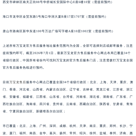
江西省景德镇市珠山区珠山中路万宝龙售后服务中心（需提前预约）
西安市碑林区南关正街88号华侨城长安国际中心E座6楼10室（需提前预约）
江西省九江市浔阳区浔阳路万宝龙售后服务中心（需提前预约）
海口市龙华区金贸东路5号海口华润大厦B座17层1707室（需提前预约）
江西省南昌市红谷滩新区红谷中大道998号绿地双子塔（中央广场）A1座办公楼14层1407室万宝龙售后服务中心（需提前预约）
江西省萍乡市安源区萍安北大道与康庄路交叉口万宝龙售后服务中心（需提前预约）
唐山市路南区新华东道100号万达广场写字楼A座10层1002室（需提前预约）
江西省上饶市信州区滨江西路万宝龙售后服务中心（需提前预约）
江西省新余市渝水区北湖西路万宝龙售后服务中心（需提前预约）
上述所有万宝龙官方售后服务地址服务范围均为全国，全部可选择到店或邮寄服务，注意
江西省宜春市袁州区中山中路万宝龙售后服务中心（需提前预约）
提前预约即可。截至2026年7月1日，最新万宝龙官方售后服务中心网点布局已覆盖34个
江西省鹰潭市月湖区胜利东路万宝龙售后服务中心（需提前预约）
省级行政区，中国所有省份均可找到万宝龙的官方售后服务门店，注意需拨打万宝龙全国
官方售后服务热线进行预约。
山东省德州市德城区东风中路万宝龙售后服务中心（需提前预约）
山东省东营市东营区济南路万宝龙售后服务中心（需提前预约）
目前
万宝龙售后
服务中心网点已覆盖全国34个省级行政区：北京、上海、天津、重庆、澳
山东省济南市历下区经十路11111号华润中心写字楼（万象城）15层1508室万宝龙售后服务中心（需提前预约）
门、香港、河北省、山西省、内蒙古自治区、辽宁省、吉林省、黑龙江省、江苏省、浙江
山东省济宁市任城区太白楼路万宝龙售后服务中心（需提前预约）
省、安徽省、福建省、江西省、山东省、台湾省、河南省、湖北省、湖南省、广东省、广
山东省莱芜市文化南路8号银座商城名表维修一楼名表维修万宝龙售后服务中心（需提前预约）
西壮族自治区、海南省、四川省、贵州省、云南省、西藏自治区、陕西省、甘肃省、青海
山东省临沂市兰山区解放路万宝龙售后服务中心（需提前预约）
省、宁夏回族自治区、新疆维吾尔自治区；
山东省日照市东港区烟台路万宝龙售后服务中心（需提前预约）
市已覆盖：北京、上海、广州、深圳、成都、杭州、天津、南京、重庆、郑州、长沙、宁
山东省泰安市泰山区财源街道泰山大街万宝龙售后服务中心（需提前预约）
波、厦门、福州、南昌、金华、嘉兴、扬州、常州、绍兴、徐州、盐城、泰州、济南、惠