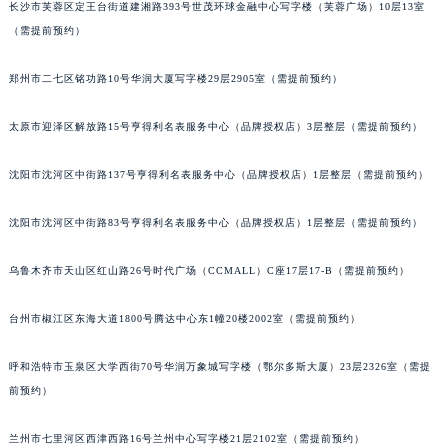
内蒙古自治区锡林郭勒盟市锡林浩特市光明街与额尔敦路交叉口万宝龙售后服务中心（需提前预约）
长沙市芙蓉区定王台街道建湘路393号世茂环球金融中心写字楼（芙蓉广场）10层13室
内蒙古自治区兴安盟市乌兰浩特市兴安大街万宝龙售后服务中心（需提前预约）
（需提前预约）
山西省大同市平城区迎宾街万宝龙售后服务中心（需提前预约）
郑州市二七区铭功路10号华润大厦写字楼29层2905室（需提前预约）
山西省晋城市城区黄华街万宝龙售后服务中心（需提前预约）
山西省晋中市榆次区顺城街万宝龙售后服务中心（需提前预约）
太原市迎泽区解放路15号亨得利名表服务中心（品牌授权店）3层整层（需提前预约）
山西省临汾市尧都区解放路万宝龙售后服务中心（需提前预约）
山西省吕梁市离石区永宁中路与建设街交叉口万宝龙售后服务中心（需提前预约）
沈阳市沈河区中街路137号亨得利名表服务中心（品牌授权店）1层整层（需提前预约）
山西省朔州市朔城区怡西路与鄯阳西街交汇处万宝龙售后服务中心（需提前预约）
沈阳市沈河区中街路83号亨得利名表服务中心（品牌授权店）1层整层（需提前预约）
山西省忻州市忻府区和平东街与七一南路交叉口万宝龙售后服务中心（需提前预约）
山西省阳泉市郊区平阳东街与新城大道交叉口万宝龙售后服务中心（需提前预约）
乌鲁木齐市天山区红山路26号时代广场（CCMALL）C座17层17-B（需提前预约）
山西省运城市盐湖区河东街万宝龙售后服务中心（需提前预约）
山西省长治市潞州区英雄中路万宝龙售后服务中心（需提前预约）
台州市椒江区东海大道1800号腾达中心东1幢20楼2002室（需提前预约）
山西省太原市迎泽区迎泽街道解放路15号亨得利名表维修授权店3楼万宝龙售后服务中心（需提前预约）
天津市和平区赤峰道136号天津国际金融中心26层2603室万宝龙售后服务中心（需提前预约）
呼和浩特市玉泉区大学西街70号华润万象城写字楼（鄂尔多斯大厦）23层2326室（需提
前预约）
安徽省安庆市迎江区人民路万宝龙售后服务中心（需提前预约）
安徽省蚌埠市蚌山区淮河路万宝龙售后服务中心（需提前预约）
兰州市七里河区西津西路16号兰州中心写字楼21层2102室（需提前预约）