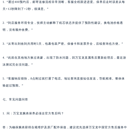
云南省西双版纳傣族自治州景洪市宣慰大道万宝龙售后服务中心（需提前预约）
1. “通过400预约后，邮寄送修流程非常清晰，客服全程跟进进度。保养后走时误差从每
云南省玉溪市红塔区南北大街万宝龙售后服务中心（需提前预约）
天+12秒降到了+2秒，很满意。”
云南省昭通市昭阳区青年路万宝龙售后服务中心（需提前预约）
2. “到店服务环境专业，技师主动解释了机芯状态并提供了预防性建议。换电池价格透
台湾省台北市万华区中华路万宝龙售后服务中心（需提前预约）
明，没有额外收费。”
台湾省新北市板桥区文化路万宝龙售后服务中心（需提前预约）
台湾省桃园市中坜区中丰路万宝龙售后服务中心（需提前预约）
3. “从寄出到收到共用时5天，包裹包装严密。保修卡和发票齐全，后续查询也方便。”
台湾省台中市西屯区文华路万宝龙售后服务中心（需提前预约）
台湾省台南市中西区国华街万宝龙售后服务中心（需提前预约）
4. “此前在其他地方换过表蒙，出现了防水问题，回万宝龙直属售后重新处理后，最近游
泳测试完全没问题。”
台湾省高雄市新兴区五福路万宝龙售后服务中心（需提前预约）
台湾省基隆市仁爱区仁三路万宝龙售后服务中心（需提前预约）
5. “客服响应很快，8点刚过就打通了电话。地址查询直接短信发送，导航精准。整体体
台湾省新竹市东区中正路万宝龙售后服务中心（需提前预约）
验超过预期。”
台湾省嘉义市东区文化路万宝龙售后服务中心（需提前预约）
重庆市江北区观音桥步行街2号融恒时代广场9层902室万宝龙售后服务中心（需提前预约）
七、常见问题问答
新疆维吾尔自治区乌鲁木齐市天山区红山路26号时代广场（CCMALL）C座17层17-B万宝龙售后服务中心（需提前预约）
1. 问：万宝龙腕表保养必须去官方售后吗？
浙江省温州市鹿城区锦绣路1067号置信广场10层1015室万宝龙售后服务中心（需提前预约）
黑龙江省哈尔滨市道里区友谊西路600号富力中心T2座写字楼29层03室室万宝龙售后服务中心（需提前预约）
答：为确保腕表获得合规维护及原厂配件保值，建议优先选择万宝龙中国官方售后服务中