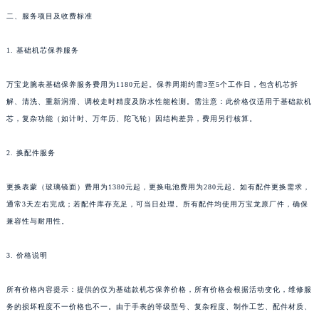
新疆维吾尔自治区可克达拉市幸福路万宝龙售后服务中心（需提前预约）
二、服务项目及收费标准
新疆维吾尔自治区克拉玛依市克拉玛依区友谊路万宝龙售后服务中心（需提前预约）
新疆维吾尔自治区库车市库车市文化东路万宝龙售后服务中心（需提前预约）
1. 基础机芯保养服务
新疆维吾尔自治区库尔勒市库尔勒市人民东路万宝龙售后服务中心（需提前预约）
新疆维吾尔自治区奎屯市团结西街万宝龙售后服务中心（需提前预约）
万宝龙腕表基础保养服务费用为1180元起。保养周期约需3至5个工作日，包含机芯拆
新疆维吾尔自治区昆玉市昆泉街万宝龙售后服务中心（需提前预约）
解、清洗、重新润滑、调校走时精度及防水性能检测。需注意：此价格仅适用于基础款机
芯，复杂功能（如计时、万年历、陀飞轮）因结构差异，费用另行核算。
新疆维吾尔自治区沙湾市三道河子镇世纪大道南路万宝龙售后服务中心（需提前预约）
新疆维吾尔自治区石河子市北二路万宝龙售后服务中心（需提前预约）
2. 换配件服务
新疆维吾尔自治区双河市光明路万宝龙售后服务中心（需提前预约）
新疆维吾尔自治区塔城市塔城地区闻琴路万宝龙售后服务中心（需提前预约）
更换表蒙（玻璃镜面）费用为1380元起，更换电池费用为280元起。如有配件更换需求，
新疆维吾尔自治区铁门关市兴疆路万宝龙售后服务中心（需提前预约）
通常3天左右完成；若配件库存充足，可当日处理。所有配件均使用万宝龙原厂件，确保
新疆维吾尔自治区图木舒克市图木舒克市中兴街万宝龙售后服务中心（需提前预约）
兼容性与耐用性。
新疆维吾尔自治区吐鲁番市高昌区文化中路文化中路万宝龙售后服务中心（需提前预约）
3. 价格说明
新疆维吾尔自治区乌苏市乌鲁木齐北路万宝龙售后服务中心（需提前预约）
新疆维吾尔自治区五家渠市长征西街万宝龙售后服务中心（需提前预约）
所有价格内容提示：提供的仅为基础款机芯保养价格，所有价格会根据活动变化，维修服
新疆维吾尔自治区新星市东风路万宝龙售后服务中心（需提前预约）
务的损坏程度不一价格也不一。由于手表的等级型号、复杂程度、制作工艺、配件材质、