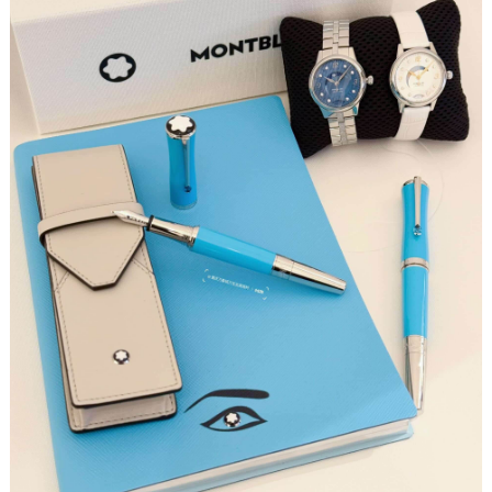
福州市鼓楼区五四路128-1号恒力城写字楼15层03室（需提前预约）
成都市锦江区人民东路6号SAC东原中心写字楼24层2406B室（需提前预约）
重庆市江北区观音桥步行街2号融恒时代广场写字楼9层902室（需提前预约）
长沙市芙蓉区定王台街道建湘路393号世茂环球金融中心写字楼（芙蓉广场）10层13室（需提前预约）
郑州市二七区铭功路10号华润大厦写字楼29层2905室（需提前预约）
太原市迎泽区解放路15号亨得利名表服务中心（品牌授权店）3层整层（需提前预约）
沈阳市沈河区中街路137号亨得利名表服务中心（品牌授权店）1层整层（需提前预约）
沈阳市沈河区中街路83号亨得利名表服务中心（品牌授权店）1层整层（需提前预约）
乌鲁木齐市天山区红山路26号时代广场（CCMALL）C座17层17-B（需提前预约）
温州市鹿城区锦绣路1067号置信广场10层1015室（需提前预约）
哈尔滨市道里区友谊西路600号富力中心T2座写字楼29层03室（需提前预约）
大连市中山区人民路15号国际金融大厦7层G室（需提前预约）
佛山市禅城区季华五路57号万科金融中心C座12层1205室（需提前预约）
东莞市东城街道鸿福东路1号民盈国贸中心T1写字楼9层907室（需提前预约）
无锡市梁溪区人民中路139号恒隆广场写字楼1座11层1104室（需提前预约）
南通市崇川区工农路57号圆融广场写字楼16层1603室（需提前预约）