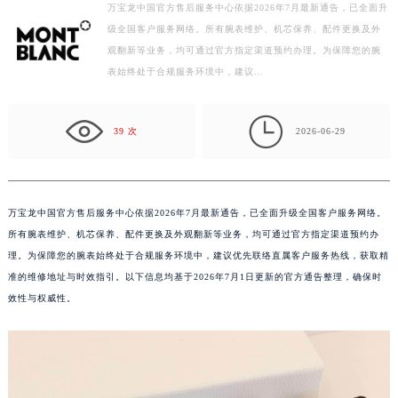
徐州市鼓楼区淮海东路29号苏宁广场IFC国际金融中心写字楼35层3508室（需提前预约）
万宝龙中国官方售后服务中心依据2026年7月最新通告，已全面升
扬州市邗江区国展路29号星耀天地写字楼1号楼18层1803室（需提前预约）
级全国客户服务网络。所有腕表维护、机芯保养、配件更换及外
盐城市盐都区世纪大道5号盐城金融城写字楼1号楼16层1604室（需提前预约）
观翻新等业务，均可通过官方指定渠道预约办理。为保障您的腕
表始终处于合规服务环境中，建议…
泰州市海陵区永定东路399号置地商务中心东塔写字楼（华润万象城）17层1706室（需提前预约）
宁波市江北区大闸南路500号来福士广场办公楼20层2009室（需提前预约）

杭州市上城区钱江路1366号华润大厦写字楼A座5层503-5室（需提前预约）
39 次
2026-06-29
金华市金东区东市南街777号金华万达广场写字楼4号楼22层2209室（需提前预约）
绍兴市越城区胜利东路379号世茂天际中心写字楼8层805室（需提前预约）
嘉兴市南湖区广益路705号嘉兴世界贸易中心写字楼A座13层1304室（需提前预约）
万宝龙中国官方售后服务中心依据2026年7月最新通告，已全面升级全国客户服务网络。
南昌市红谷滩新区红谷中大道998号绿地双子塔（中央广场）A1座办公楼14层07室（需提前预约）
所有腕表维护、机芯保养、配件更换及外观翻新等业务，均可通过官方指定渠道预约办
济南市历下区经十路11111号华润中心写字楼（万象城）15层1508室（需提前预约）
理。为保障您的腕表始终处于合规服务环境中，建议优先联络直属客户服务热线，获取精
广州市天河区天河路230号万菱汇国际中心写字楼A塔7层704室（需提前预约）
准的维修地址与时效指引。以下信息均基于2026年7月1日更新的官方通告整理，确保时
效性与权威性。
广州市越秀区环市东路371-375号世界贸易中心大厦南塔写字楼15层07室（需提前预约）
深圳市罗湖区深南东路5001号华润大厦写字楼17层1701室（需提前预约）
惠州市惠城区江北文昌一路7号华贸大厦写字楼1座30层05室（需提前预约）
厦门市思明区湖滨东路95号华润大厦写字楼B座11层1104室（需提前预约）