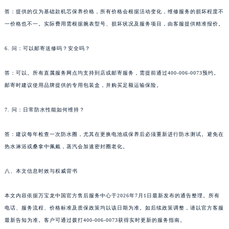
陕西省西安市碑林区南关正街88号华侨城长安国际中心E座6楼10室万宝龙售后服务中心（需提前预约）
答：提供的仅为基础款机芯保养价格，所有价格会根据活动变化，维修服务的损坏程度不
海南省海口市龙华区金贸东路5号海口华润大厦B座17层1707室万宝龙售后服务中心（需提前预约）
一价格也不一。实际费用需根据腕表型号、损坏状况及服务项目，由客服提供精准报价。
河北省唐山市路南区新华东道100号万达广场写字楼A座10层1002室万宝龙售后服务中心（需提前预约）
台州市椒江区东海大道1800号腾达中心东1幢20楼2002室万宝龙售后服务中心（需提前预约）
6. 问：可以邮寄送修吗？安全吗？
呼和浩特市玉泉区大学西街70号华润万象城写字楼（鄂尔多斯大厦）23层2326室万宝龙售后服务中心（需提前预约）
兰州市七里河区西津西路16号兰州中心写字楼21层2102室万宝龙售后服务中心（需提前预约）
答：可以。所有直属服务网点均支持到店或邮寄服务，需提前通过400-006-0073预约。
邮寄时建议使用品牌提供的专用包装盒，并购买足额运输保险。
重庆市解放碑渝中区民权路28号英利国际金融中心写字楼20层01室万宝龙售后服务中心（需提前预约）
节假日正常营业！
7. 问：日常防水性能如何维持？
答：建议每年检查一次防水圈，尤其在更换电池或保养后必须重新进行防水测试。避免在
热水淋浴或桑拿中佩戴，蒸汽会加速密封圈老化。
八、本文信息时效与权威背书
本文内容依据万宝龙中国官方售后服务中心于2026年7月1日最新发布的通告整理。所有
电话、服务流程、价格标准及质保政策均以该日期为准。如后续政策调整，请以官方客服
最新告知为准。客户可通过拨打400-006-0073获得实时更新的服务指南。