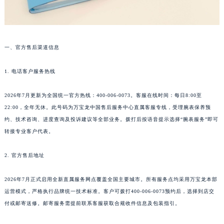
苏州市苏州工业园区星港街199号苏州中心办公楼C座22层08室（需提前预约）
武汉市江汉区解放大道686号世界贸易大厦38层09室（需提前预约）
南宁市青秀区金湖路59号地王大厦12楼1224室（需提前预约）
合肥市蜀山区潜山路111号万象城华润大厦B座12楼03室（需提前预约）
一、官方售后渠道信息
泉州市丰泽区宝洲路729号浦西万达中心写字楼A座7楼709室（需提前预约）
青岛市南区山东路6号华润大厦B座22层04室（需提前预约）
1. 电话客户服务热线
烟台市芝罘区胜利路139号万达金融中心A座907室（需提前预约）
2026年7月更新为全国统一官方热线：400-006-0073。客服在线时间：每日8:00至
长春市朝阳区西安大路727号中银大厦A座(旺进大厦)18层09室（需提前预约）
22:00，全年无休。此号码为万宝龙中国售后服务中心直属客服专线，受理腕表保养预
贵阳市南明区都司高架桥路33号亨特国际金融中心14楼14D（需提前预约）
约、技术咨询、进度查询及投诉建议等全部业务。拨打后按语音提示选择“腕表服务”即可
昆明市盘龙区北京路928号同德昆明广场写字楼10层06室（需提前预约）
转接专业客户代表。
石家庄市长安区中山东路39号勒泰中心写字楼B座13层07室（需提前预约）
西安市碑林区南关正街88号华侨城长安国际中心E座6楼10室（需提前预约）
2. 官方售后地址
海口市龙华区金贸东路5号海口华润大厦B座17层1707室（需提前预约）
2026年7月正式启用全新直属服务网点覆盖全国主要城市。所有服务点均采用万宝龙本部
唐山市路南区新华东道100号万达广场写字楼A座10层1002室（需提前预约）
运营模式，严格执行品牌统一技术标准。客户可拨打400-006-0073预约后，选择到店交
台州市椒江区东海大道1800号腾达中心东1幢20楼2002室（需提前预约）
付或邮寄送修。邮寄服务需提前联系客服获取合规收件信息及包装指引。
内蒙古自治区呼和浩特市玉泉区大学西街70号华润万象城写字楼（鄂尔多斯大厦）23层2326室（需提前预约）