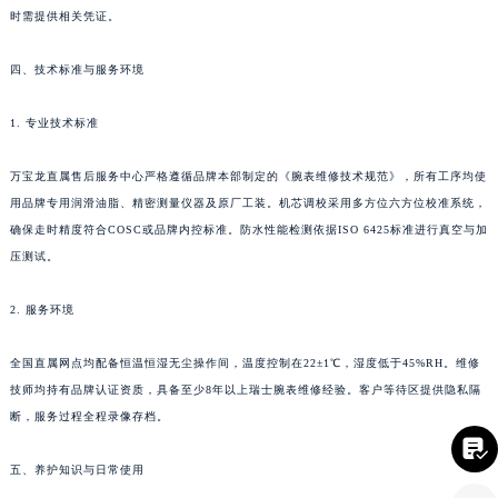
四川省乐山市市中区嘉定中路万宝龙售后服务中心（需提前预约）
时需提供相关凭证。
四川省凉山州市西昌市大巷口下街万宝龙售后服务中心（需提前预约）
四川省泸州市江阳区治平路万宝龙售后服务中心（需提前预约）
四、技术标准与服务环境
四川省眉山市东坡区三苏路万宝龙售后服务中心（需提前预约）
1. 专业技术标准
四川省绵阳市涪城区翠花街万宝龙售后服务中心（需提前预约）
四川省南充市高坪区江东大道万宝龙售后服务中心（需提前预约）
万宝龙直属售后服务中心严格遵循品牌本部制定的《腕表维修技术规范》，所有工序均使
四川省内江市东兴区汉安大道万宝龙售后服务中心（需提前预约）
用品牌专用润滑油脂、精密测量仪器及原厂工装。机芯调校采用多方位六方位校准系统，
四川省攀枝花市东区三线大道北段万宝龙售后服务中心（需提前预约）
确保走时精度符合COSC或品牌内控标准。防水性能检测依据ISO 6425标准进行真空与加
四川省遂宁市船山区香林南路万宝龙售后服务中心（需提前预约）
压测试。
四川省雅安市雨城区熊猫大道万宝龙售后服务中心（需提前预约）
2. 服务环境
四川省宜宾市翠屏区长翠路万宝龙售后服务中心（需提前预约）
四川省资阳市雁江区滨江大道一段与和平南路万宝龙售后服务中心（需提前预约）
全国直属网点均配备恒温恒湿无尘操作间，温度控制在22±1℃，湿度低于45%RH。维修
四川省自贡市自流井区华商北路万宝龙售后服务中心（需提前预约）
技师均持有品牌认证资质，具备至少8年以上瑞士腕表维修经验。客户等待区提供隐私隔
西藏自治区阿里地区噶尔县北京西路万宝龙售后服务中心（需提前预约）
断，服务过程全程录像存档。
西藏自治区昌都市卡若区昌都西路万宝龙售后服务中心（需提前预约）

西藏自治区拉萨市城关区北京中路万宝龙售后服务中心（需提前预约）
五、养护知识与日常使用