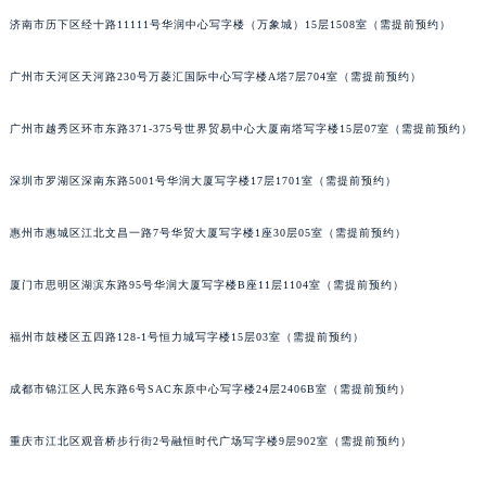
辽宁省铁岭市银州区南马路万宝龙售后服务中心（需提前预约）
济南市历下区经十路11111号华润中心写字楼（万象城）15层1508室（需提前预约）
辽宁省营口市站前区市府路与渤海大街交叉口万宝龙售后服务中心（需提前预约）
辽宁省沈阳市沈河区中街路137号亨得利名表维修授权店1楼万宝龙售后服务中心（需提前预约）
广州市天河区天河路230号万菱汇国际中心写字楼A塔7层704室（需提前预约）
辽宁省沈阳市沈河区中街路83号亨得利名表维修授权店1楼万宝龙售后服务中心（需提前预约）
北京市朝阳区建国门外大街甲6号华熙国际中心D座11层1102室万宝龙售后服务中心（北京总部）（需提前预约）
广州市越秀区环市东路371-375号世界贸易中心大厦南塔写字楼15层07室（需提前预约）
北京市东城区东长安街1号王府井东方广场W3座6层602室万宝龙售后服务中心（需提前预约）
深圳市罗湖区深南东路5001号华润大厦写字楼17层1701室（需提前预约）
河北省保定市竞秀区朝阳北大街北国先天下万宝龙售后服务中心（需提前预约）
内蒙古自治区阿拉善盟市左旗土尔扈特大街万宝龙售后服务中心（需提前预约）
惠州市惠城区江北文昌一路7号华贸大厦写字楼1座30层05室（需提前预约）
内蒙古自治区巴彦淖尔市临河区新华街万宝龙售后服务中心（需提前预约）
内蒙古自治区包头市青山区幸福路甲3号王府井百货名表维修万宝龙售后服务中心（需提前预约）
厦门市思明区湖滨东路95号华润大厦写字楼B座11层1104室（需提前预约）
内蒙古自治区赤峰市红山区哈达街万宝龙售后服务中心（需提前预约）
内蒙古自治区鄂尔多斯市东胜区伊金霍洛街万宝龙售后服务中心（需提前预约）
福州市鼓楼区五四路128-1号恒力城写字楼15层03室（需提前预约）
内蒙古自治区呼伦贝尔市海拉尔区中央街万宝龙售后服务中心（需提前预约）
成都市锦江区人民东路6号SAC东原中心写字楼24层2406B室（需提前预约）
内蒙古自治区通辽市科尔沁区明仁大街万宝龙售后服务中心（需提前预约）
内蒙古自治区乌海市海勃湾区人民南路万宝龙售后服务中心（需提前预约）
重庆市江北区观音桥步行街2号融恒时代广场写字楼9层902室（需提前预约）
内蒙古自治区乌兰察布市集宁区恩和大街万宝龙售后服务中心（需提前预约）