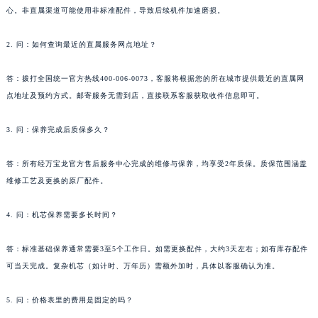
辽宁省大连市中山区人民路15号国际金融大厦7层G室万宝龙售后服务中心（需提前预约）
心。非直属渠道可能使用非标准配件，导致后续机件加速磨损。
广东省佛山市禅城区季华五路57号万科金融中心C座12层1205室万宝龙售后服务中心（需提前预约）
广东省东莞市东城街道鸿福东路1号民盈国贸中心T1写字楼9层907室万宝龙售后服务中心（需提前预约）
2. 问：如何查询最近的直属服务网点地址？
江苏省无锡市梁溪区人民中路139号恒隆广场写字楼1座11层1104室万宝龙售后服务中心（需提前预约）
答：拨打全国统一官方热线400-006-0073，客服将根据您的所在城市提供最近的直属网
江苏省南通市崇川区工农路57号圆融广场写字楼16层1603室万宝龙售后服务中心（需提前预约）
点地址及预约方式。邮寄服务无需到店，直接联系客服获取收件信息即可。
江苏省苏州市苏州工业园区 星港街199号苏州中心办公楼C座22层08室万宝龙售后服务中心（需提前预约）
湖北省武汉市江汉区解放大道686号世界贸易大厦38层09室万宝龙售后服务中心（需提前预约）
3. 问：保养完成后质保多久？
广西省南宁市青秀区金湖路59号地王大厦12楼1224室万宝龙售后服务中心（需提前预约）
安徽省合肥市蜀山区潜山路111号万象城华润大厦B座12楼03室万宝龙售后服务中心（需提前预约）
答：所有经万宝龙官方售后服务中心完成的维修与保养，均享受2年质保。质保范围涵盖
福建省泉州市丰泽区宝洲路729号浦西万达中心写字楼A座7楼709室万宝龙售后服务中心（需提前预约）
维修工艺及更换的原厂配件。
山东省青岛市南区山东路6号华润大厦B座22层04室万宝龙售后服务中心（需提前预约）
4. 问：机芯保养需要多长时间？
山东省烟台市芝罘区胜利路139号万达金融中心A座907室万宝龙售后服务中心（需提前预约）
吉林省长春市朝阳区西安大路727号中银大厦A座(旺进大厦)18层09室万宝龙售后服务中心（需提前预约）
答：标准基础保养通常需要3至5个工作日。如需更换配件，大约3天左右；如有库存配件
贵州省贵阳市南明区都司高架桥路33号亨特国际金融中心14楼14D万宝龙售后服务中心（需提前预约）
可当天完成。复杂机芯（如计时、万年历）需额外加时，具体以客服确认为准。
云南省昆明市盘龙区北京路928号同德昆明广场写字楼10层06室万宝龙售后服务中心（需提前预约）
河北省石家庄市长安区中山东路39号勒泰中心写字楼B座13层07室万宝龙售后服务中心（需提前预约）
5. 问：价格表里的费用是固定的吗？