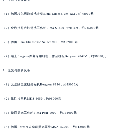
香港特别行政区金钟区中西区金钟道万宝龙售后服务中心（需提前预约）
香港特别行政区九龙区油尖旺区弥敦道万宝龙售后服务中心（需提前预约）
（1）德国埃尔玛旗舰洗表机Elma Elmasolvex RM，约78000元
香港特别行政区铜锣湾区湾仔区轩尼诗道万宝龙售后服务中心（需提前预约）
河南省安阳市文峰区解放大道万宝龙售后服务中心（需提前预约）
（2）全数控超声波清洗工作站Elma S1800 Premium，约245000元
河南省鹤壁市淇滨区九州路万宝龙售后服务中心（需提前预约）
河南省济源市沁园街道济水大道万宝龙售后服务中心（需提前预约）
（3）德国Elma Elmasonic Select 900，约192000元
河南省焦作市解放区解放路万宝龙售后服务中心（需提前预约）
（4）瑞士Bergeon保养专用精密工作台机组Bergeon 7042-1，约36000元
河南省开封市鼓楼区中山路万宝龙售后服务中心（需提前预约）
河南省洛阳市西工区中州中路与解放路交叉口万宝龙售后服务中心（需提前预约）
7、抛光与翻新设备
河南省漯河市源汇区交通路万宝龙售后服务中心（需提前预约）
河南省南阳市宛城区范蠡东路与南都路交叉口万宝龙售后服务中心（需提前预约）
（1）无尘隔尘旗舰抛光机Bergeon 6680，约69000元
河南省平顶山市卫东区建设路万宝龙售后服务中心（需提前预约）
（2）线性拉丝机MKS 9050，约96000元
河南省濮阳市大华龙区开州路绿城路交叉口万宝龙售后服务中心（需提前预约）
河南省三门峡市湖滨区和平路万宝龙售后服务中心（需提前预约）
（3）镜面抛光工作站Elma Poli-1000，约158000元
河南省商丘市梁园区神火大道万宝龙售后服务中心（需提前预约）
河南省新乡市红旗区人民路万宝龙售后服务中心（需提前预约）
（4）德国Horotec多功能抛光系统MSA 15.200，约113000元