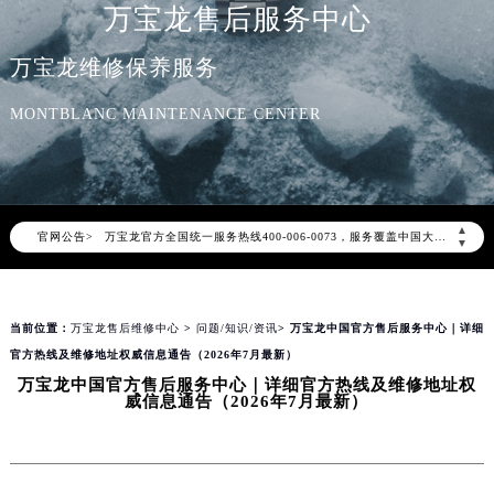
万宝龙售后服务中心
万宝龙维修保养服务
MONTBLANC MAINTENANCE CENTER
2026年8月万宝龙中国区售后服务网络优化升级公告
2026年8月万宝龙全国官方售后客户服务热线：400-006-0073
万宝龙官方全国统一服务热线400-006-0073，服务覆盖中国大陆、香港、澳门、台湾全部区域（非大陆需加拨“+86”）
▲
官网公告>
▼
2026年8月万宝龙售后服务中心最新网点地址：
北京市朝阳区建国门外大街甲6号华熙国际中心写字楼D座11层1102室（北京总部）（需提前预约）
北京市东城区东长安街1号东方广场写字楼W3座6层602室（需提前预约）
当前位置：
万宝龙售后维修中心
>
问题/知识/资讯
> 万宝龙中国官方售后服务中心｜详细
天津市和平区赤峰道136号天津国际金融中心写字楼26层2603室（需提前预约）
官方热线及维修地址权威信息通告（2026年7月最新）
上海市徐汇区虹桥路3号港汇中心写字楼2座37层3705室（需提前预约）
万宝龙中国官方售后服务中心｜详细官方热线及维修地址权
威信息通告（2026年7月最新）
上海市黄浦区南京东路299号宏伊国际广场写字楼8层806室（需提前预约）
南京市秦淮区中山南路1号（新街口）南京中心写字楼22层C1-1室（需提前预约）
常州市新北区龙锦路1590号现代传媒中心写字楼5号楼10层1008室（需提前预约）