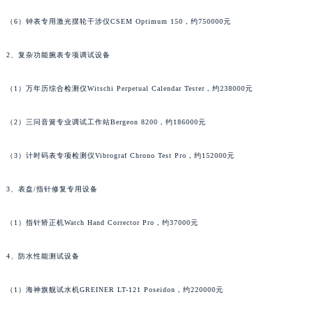
广东省梅州市梅江区金燕大道万宝龙售后服务中心（需提前预约）
广东省清远市清城区湖西路万宝龙售后服务中心（需提前预约）
（6）钟表专用激光摆轮干涉仪CSEM Optimum 150，约750000元
广东省汕头市龙湖区长平路万宝龙售后服务中心（需提前预约）
2、复杂功能腕表专项调试设备
广东省汕尾市城区香洲街道园林社区翠园街万宝龙售后服务中心（需提前预约）
广东省韶关市武江区芙蓉新区与老城中心交汇处万宝龙售后服务中心（需提前预约）
（1）万年历综合检测仪Witschi Perpetual Calendar Tester，约238000元
广东省深圳市罗湖区深南东路5001号华润大厦17层1701室万宝龙售后服务中心（需提前预约）
广东省阳江市江城区东风一路万宝龙售后服务中心（需提前预约）
（2）三问音簧专业调试工作站Bergeon 8200，约186000元
广东省云浮市云城区金山路万宝龙售后服务中心（需提前预约）
（3）计时码表专项检测仪Vibrograf Chrono Test Pro，约152000元
广东省湛江市赤坎区观海北路万宝龙售后服务中心（需提前预约）
广东省肇庆市端州区信安大道与砚都大道交汇处万宝龙售后服务中心（需提前预约）
3、表盘/指针修复专用设备
广西壮族自治区百色市右江区中山二路万宝龙售后服务中心（需提前预约）
广西壮族自治区北海市海城区北京路万宝龙售后服务中心（需提前预约）
（1）指针矫正机Watch Hand Corrector Pro，约37000元
广西壮族自治区崇左市江州区石景林街道友谊大道与丽川路交汇处万宝龙售后服务中心（需提前预约）
广西壮族自治区防城港市港口区金花茶大道万宝龙售后服务中心（需提前预约）
4、防水性能测试设备
广西壮族自治区贵港市港北区港城街道布山大道与仙衣路交叉口万宝龙售后服务中心（需提前预约）
（1）海神旗舰试水机GREINER LT-121 Poseidon，约220000元
广西壮族自治区桂林市秀峰区红岭路万宝龙售后服务中心（需提前预约）