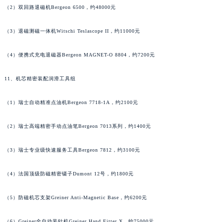
湖南省常德市武陵区人民路万宝龙售后服务中心（需提前预约）
（2）双回路退磁机Bergeon 6500，约48000元
湖南省郴州市北湖区国庆北路万宝龙售后服务中心（需提前预约）
湖南省衡阳市雁峰区解放路万宝龙售后服务中心（需提前预约）
（3）退磁测磁一体机Witschi Teslascope II，约11000元
湖南省怀化市鹤城区迎丰中路万宝龙售后服务中心（需提前预约）
（4）便携式充电退磁器Bergeon MAGNET-O 8804，约7200元
湖南省娄底市娄星区长青街万宝龙售后服务中心（需提前预约）
湖南省邵阳市双清区东风路万宝龙售后服务中心（需提前预约）
11、机芯精密装配润滑工具组
湖南省湘潭市雨湖区莲城大道万宝龙售后服务中心（需提前预约）
湖南省益阳市赫山区桃花仑路万宝龙售后服务中心（需提前预约）
（1）瑞士自动精准点油机Bergeon 7718-1A，约2100元
湖南省永州市冷水滩区永州大道与中兴路交叉口万宝龙售后服务中心（需提前预约）
湖南省岳阳市岳阳楼区东茅岭路万宝龙售后服务中心（需提前预约）
（2）瑞士高端精密手动点油笔Bergeon 7013系列，约1400元
湖南省张家界市永定区解放路万宝龙售后服务中心（需提前预约）
（3）瑞士专业级快速服务工具Bergeon 7812，约3100元
湖南省长沙市芙蓉区建湘路393号世茂环球金融中心写字楼10层1013室万宝龙售后服务中心（需提前预约）
湖南省株洲市芦淞区建设南路万宝龙售后服务中心（需提前预约）
（4）法国顶级防磁精密镊子Dumont 12号，约1800元
甘肃省白银市白银区北京路万宝龙售后服务中心（需提前预约）
甘肃省定西市安定区解放路万宝龙售后服务中心（需提前预约）
（5）防磁机芯支架Greiner Anti-Magnetic Base，约6200元
甘肃省敦煌市沙州镇阳关中路万宝龙售后服务中心（需提前预约）
（6）Greiner全自动装针机Greiner Hand Fitter X，约75000元