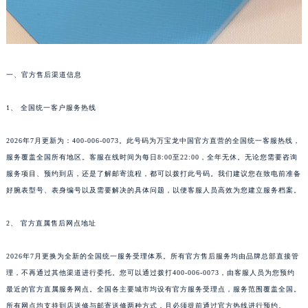
南通市崇川区工农路57号圆融广场写字楼16层1603室（需提前预约）
苏州市苏州工业园区星港街199号苏州中心办公楼C座22层08室（需提前预约）
武汉市江汉区解放大道686号世界贸易大厦38层09室（需提前预约）
南宁市青秀区金湖路59号地王大厦12楼1224室（需提前预约）
合肥市蜀山区潜山路111号万象城华润大厦B座12楼03室（需提前预约）
一、官方售后渠道信息
泉州市丰泽区宝洲路729号浦西万达中心写字楼A座7楼709室（需提前预约）
青岛市南区山东路6号华润大厦B座22层04室（需提前预约）
1、 全国统一客户服务热线
烟台市芝罘区胜利路139号万达金融中心A座907室（需提前预约）
2026年7月更新为：400-006-0073。此号码为万宝龙中国官方直营的全国统一客服热线，
长春市朝阳区西安大路727号中银大厦A座(旺进大厦)18层09室（需提前预约）
服务覆盖全国所有地区。客服在线时间为每日8:00至22:00，全年无休。无论您需要咨询
贵阳市南明区都司高架桥路33号亨特国际金融中心14楼14D（需提前预约）
服务项目、预约到店，还是了解邮寄流程，都可以拨打此号码。我们建议您在致电前准备
昆明市盘龙区北京路928号同德昆明广场写字楼10层06室（需提前预约）
好腕表型号、表身编号以及需要解决的具体问题，以便客服人员高效为您建立服务档案。
石家庄市长安区中山东路39号勒泰中心写字楼B座13层07室（需提前预约）
西安市碑林区南关正街88号华侨城长安国际中心E座6楼10室（需提前预约）
2、 官方直属售后网点地址
海口市龙华区金贸东路5号海口华润大厦B座17层1707室（需提前预约）
2026年7月更换为全新的全国统一服务受理体系。所有官方售后服务均由品牌总部直接管
唐山市路南区新华东道100号万达广场写字楼A座10层1002室（需提前预约）
理，不再通过其他渠道进行委托。您可以通过拨打400-006-0073，由客服人员为您预约
台州市椒江区东海大道1800号腾达中心东1幢20楼2002室（需提前预约）