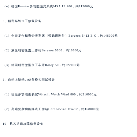
（3）镜面抛光工作站Elma Poli-1000，约158000元
河南省新乡市红旗区人民路万宝龙售后服务中心（需提前预约）
河南省信阳市浉河区东方红大道万宝龙售后服务中心（需提前预约）
（4）德国Horotec多功能抛光系统MSA 15.200，约113000元
河南省许昌市魏都区建安大道与八龙路交叉口万宝龙售后服务中心（需提前预约）
8、精密车铣加工修复设备
河南省郑州市二七区民主路10号华润大厦29层2905室万宝龙售后服务中心（需提前预约）
河南省周口市川汇区七一路万宝龙售后服务中心（需提前预约）
（1）全套复合精密钟表车床（带铣磨附件）Bergeon 5412-B-C，约146000元
河南省驻马店市驿城区乐山大道与置地大道交叉口万宝龙售后服务中心（需提前预约）
湖北省鄂州市鄂城区文星大道万宝龙售后服务中心（需提前预约）
（2）液压精密压盖工作站Bergeon 5500，约19500元
湖北省黄冈市黄州区赤壁大道万宝龙售后服务中心（需提前预约）
湖北省黄石市黄石港区武汉路万宝龙售后服务中心（需提前预约）
（3）德国精密微型加工车床Boley 50，约122000元
湖北省荆门市东宝中天街步行街万宝龙售后服务中心（需提前预约）
9、自动上链动力储备模拟测试设备
湖北省荆州市荆州区荆中路万宝龙售后服务中心（需提前预约）
湖北省十堰市茅箭区人民北路万宝龙售后服务中心（需提前预约）
（1）恒温多功能摇表仪Witschi Watch Wind 800，约216000元
湖北省随州市曾都区青年路万宝龙售后服务中心（需提前预约）
湖北省咸宁市咸安区长安大道万宝龙售后服务中心（需提前预约）
（2）高端复杂功能摇表工作站Chronowind CW-12，约168000元
湖北省襄阳市樊城区长虹路与人民路交叉口万宝龙售后服务中心（需提前预约）
10、机芯退磁故障修复设备
湖北省孝感市孝南区复兴大道万宝龙售后服务中心（需提前预约）