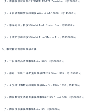
广西壮族自治区桂林市秀峰区红岭路万宝龙售后服务中心（需提前预约）
（1）海神旗舰试水机GREINER LT-121 Poseidon，约220000元
广西壮族自治区河池市金城江区金城江街道朝阳路万宝龙售后服务中心（需提前预约）
广西壮族自治区贺州市八步区城东街道灵峰南路万宝龙售后服务中心（需提前预约）
（2）全自动智能防水检测仪Witschi ALC2000，约145000元
广西壮族自治区来宾市兴宾区桂中大道万宝龙售后服务中心（需提前预约）
广西壮族自治区柳州市城中区中山中路万宝龙售后服务中心（需提前预约）
（3）渗漏定位分析仪Witschi Leak Finder Pro，约90000元
广西壮族自治区钦州市钦南区金海湾东大街万宝龙售后服务中心（需提前预约）
（4）干式防水检测仪Witschi ProofMaster Pro，约198000元
广西壮族自治区梧州市万秀区龙湖镇高旺路万宝龙售后服务中心（需提前预约）
广西壮族自治区玉林市玉州区金玉路万宝龙售后服务中心（需提前预约）
5、微观精密观察显微镜设备
海南省儋州市儋州市那大镇兰洋北路万宝龙售后服务中心（需提前预约）
海南省东方市八所镇解放西路万宝龙售后服务中心（需提前预约）
（1）三目体视高清显微镜Leica S6D，约320000元
海南省琼海市嘉积镇东风路万宝龙售后服务中心（需提前预约）
（2）蔡司工业级三目变焦显微镜ZEISS Stemi 305，约185000元
海南省三沙市西沙区西沙群岛永兴岛北京路万宝龙售后服务中心（需提前预约）
海南省三亚市吉阳区迎宾路万宝龙售后服务中心（需提前预约）
（3）全光谱LED数码检测显微镜GemOro Elite 1030，约4200元
海南省万宁市万城镇解放路万宝龙售后服务中心（需提前预约）
海南省文昌市文城镇教育东路万宝龙售后服务中心（需提前预约）
（4）德国蔡司复消色差体视显微镜ZEISS Stemi 508，约380000元
海南省五指山市通什镇三月三大道万宝龙售后服务中心（需提前预约）