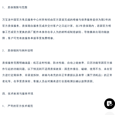
三、官方质保政策
四川省广元市利州区老城南北街、东大街万宝龙售后服务中心（需提前预约）
四川省乐山市市中区嘉定中路万宝龙售后服务中心（需提前预约）
1、 质保期限与范围
四川省凉山州市西昌市大巷口下街万宝龙售后服务中心（需提前预约）
四川省泸州市江阳区治平路万宝龙售后服务中心（需提前预约）
万宝龙中国官方售后服务中心对所有经由官方渠道完成的维修与保养服务提供为期2年的
四川省眉山市东坡区三苏路万宝龙售后服务中心（需提前预约）
官方质保服务。质保期自服务完成并交付客户之日起计算。在2年质保期内，若因官方维
修工艺或官方更换的原厂配件本身存在非人为的材料或制造缺陷，导致腕表出现功能故
四川省绵阳市涪城区翠花街万宝龙售后服务中心（需提前预约）
障，客户可凭有效服务单据享受免费维修。
四川省南充市高坪区江东大道万宝龙售后服务中心（需提前预约）
四川省内江市东兴区汉安大道万宝龙售后服务中心（需提前预约）
2、 质保细则与例外说明
四川省攀枝花市东区三线大道北段万宝龙售后服务中心（需提前预约）
四川省遂宁市船山区香林南路万宝龙售后服务中心（需提前预约）
质保服务范围明确涵盖：机芯走时性能、防水性能、自动上链效率、日历功能等因官方操
四川省雅安市雨城区熊猫大道万宝龙售后服务中心（需提前预约）
作引起的功能问题。以下情况则不适用质保政策：因意外撞击、磕碰、使用不当、未在官
方进行定期保养、非渠道拆卸、表镜与表壳的非正常磨损以及表带（属于消耗品）的正常
四川省宜宾市翠屏区长翠路万宝龙售后服务中心（需提前预约）
老化等。在享受质保前，客服人员会对腕表进行全面检测以确认故障原因。
四川省资阳市雁江区滨江大道一段与和平南路万宝龙售后服务中心（需提前预约）
四川省自贡市自流井区华商北路万宝龙售后服务中心（需提前预约）
四、技术标准与服务环境

西藏自治区阿里地区噶尔县北京西路万宝龙售后服务中心（需提前预约）
西藏自治区昌都市卡若区昌都西路万宝龙售后服务中心（需提前预约）
1、 严苛的官方技术规范