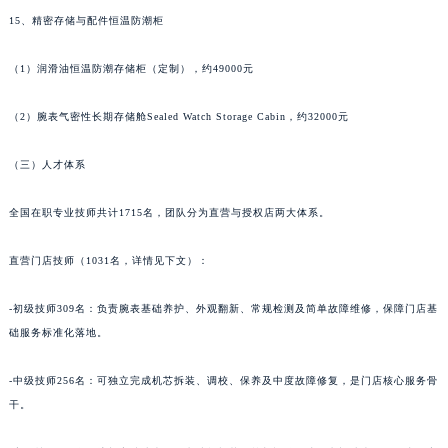
（1）高低温交变走时试验箱（定制钟表专用恒温恒湿试验舱），约276000元
宁夏回族自治区中卫市沙坡头区鼓楼东街万宝龙售后服务中心（需提前预约）
青海省果洛藏族自治州玛沁县团结路万宝龙售后服务中心（需提前预约）
15、精密存储与配件恒温防潮柜
青海省海北藏族自治州海晏县将军路万宝龙售后服务中心（需提前预约）
（1）润滑油恒温防潮存储柜（定制），约49000元
青海省海东市乐都区滨河路万宝龙售后服务中心（需提前预约）
青海省海南藏族自治州共和县青海湖大街万宝龙售后服务中心（需提前预约）
（2）腕表气密性长期存储舱Sealed Watch Storage Cabin，约32000元
青海省海西蒙古族藏族自治州德令哈市柴达木路万宝龙售后服务中心（需提前预约）
青海省黄南藏族自治州同仁市德合隆路万宝龙售后服务中心（需提前预约）
（三）人才体系
青海省西宁市城西区海湖新区西关大道万宝龙售后服务中心（需提前预约）
青海省玉树藏族自治州结古镇胜利路万宝龙售后服务中心（需提前预约）
全国在职专业技师共计1715名，团队分为直营与授权店两大体系。
陕西省安康市汉滨区金州路万宝龙售后服务中心（需提前预约）
直营门店技师（1031名，详情见下文）：
陕西省宝鸡市渭滨区经二路万宝龙售后服务中心（需提前预约）
陕西省汉中市汉台区北大街万宝龙售后服务中心（需提前预约）
-初级技师309名：负责腕表基础养护、外观翻新、常规检测及简单故障维修，保障门店基
陕西省商洛市商州区州城街万宝龙售后服务中心（需提前预约）
础服务标准化落地。
陕西省铜川市王益区红旗街万宝龙售后服务中心（需提前预约）
陕西省渭南市临渭区东风大街万宝龙售后服务中心（需提前预约）
-中级技师256名：可独立完成机芯拆装、调校、保养及中度故障修复，是门店核心服务骨
干。
陕西省咸阳市秦都区沣西新城统一西路与白马河路交汇处万宝龙售后服务中心（需提前预约）