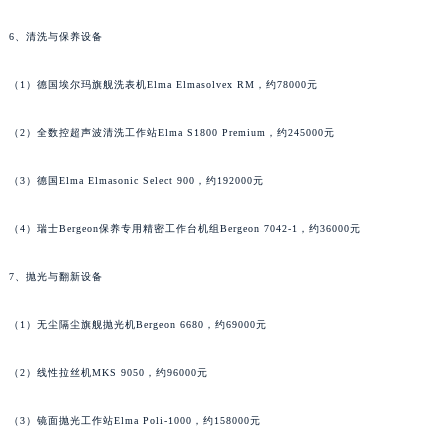
香港特别行政区尖沙咀区油尖旺区广东道万宝龙售后服务中心（需提前预约）
（5）德国徕卡体视显微镜Leica S9，约85000元
香港特别行政区金钟区中西区金钟道万宝龙售后服务中心（需提前预约）
6、清洗与保养设备
香港特别行政区九龙区油尖旺区弥敦道万宝龙售后服务中心（需提前预约）
香港特别行政区铜锣湾区湾仔区轩尼诗道万宝龙售后服务中心（需提前预约）
（1）德国埃尔玛旗舰洗表机Elma Elmasolvex RM，约78000元
河南省安阳市文峰区解放大道万宝龙售后服务中心（需提前预约）
河南省鹤壁市淇滨区九州路万宝龙售后服务中心（需提前预约）
（2）全数控超声波清洗工作站Elma S1800 Premium，约245000元
河南省济源市沁园街道济水大道万宝龙售后服务中心（需提前预约）
（3）德国Elma Elmasonic Select 900，约192000元
河南省焦作市解放区解放路万宝龙售后服务中心（需提前预约）
河南省开封市鼓楼区中山路万宝龙售后服务中心（需提前预约）
（4）瑞士Bergeon保养专用精密工作台机组Bergeon 7042-1，约36000元
河南省洛阳市西工区中州中路与解放路交叉口万宝龙售后服务中心（需提前预约）
河南省漯河市源汇区交通路万宝龙售后服务中心（需提前预约）
7、抛光与翻新设备
河南省南阳市宛城区范蠡东路与南都路交叉口万宝龙售后服务中心（需提前预约）
河南省平顶山市卫东区建设路万宝龙售后服务中心（需提前预约）
（1）无尘隔尘旗舰抛光机Bergeon 6680，约69000元
河南省濮阳市大华龙区开州路绿城路交叉口万宝龙售后服务中心（需提前预约）
（2）线性拉丝机MKS 9050，约96000元
河南省三门峡市湖滨区和平路万宝龙售后服务中心（需提前预约）
河南省商丘市梁园区神火大道万宝龙售后服务中心（需提前预约）