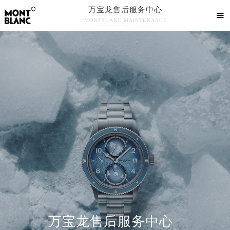
万宝龙售后服务中心

MONTBLANC MAINTENANCE

万宝龙手表官方售后服务中心竭诚为您服务！
中心介绍
联系我们