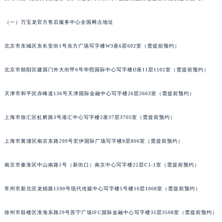
最近的官方直属服务网点。全国各主要城市均设有官方服务受理点，服务范围覆盖全国。
内蒙古自治区呼和浩特市玉泉区大学西街70号华润万象城写字楼（鄂尔多斯大厦）23层2326室（需提前预约）
所有网点均支持到店送修与邮寄送修两种方式，且必须提前通过官方热线进行预约。
甘肃省兰州市七里河区西津西路16号兰州中心写字楼21层2102室（需提前预约）
重庆市解放碑渝中区民权路28号英利国际金融中心写字楼20层01室（需提前预约）
（一）万宝龙官方售后服务中心全国网点地址
黑龙江省大庆市萨尔图区会战大街万宝龙售后服务中心（需提前预约）
北京市东城区东长安街1号东方广场写字楼W3座6层602室（需提前预约）
黑龙江省鹤岗市向阳区红军路万宝龙售后服务中心（需提前预约）
黑龙江省黑河市爱辉区中央街万宝龙售后服务中心（需提前预约）
北京市朝阳区建国门外大街甲6号华熙国际中心写字楼D座11层1102室（需提前预约）
黑龙江省鸡西市鸡冠区红军路万宝龙售后服务中心（需提前预约）
黑龙江省佳木斯市向阳区长安路万宝龙售后服务中心（需提前预约）
天津市和平区赤峰道136号天津国际金融中心写字楼26层2603室（需提前预约）
黑龙江省牡丹江市东安区太平路万宝龙售后服务中心（需提前预约）
上海市徐汇区虹桥路3号港汇中心写字楼2座37层3705室（需提前预约）
黑龙江省七台河市桃山区大同街万宝龙售后服务中心（需提前预约）
黑龙江省齐齐哈尔市龙沙区龙华路万宝龙售后服务中心（需提前预约）
上海市黄浦区南京东路299号宏伊国际广场写字楼8层806室（需提前预约）
黑龙江省双鸭山市尖山区新兴大街万宝龙售后服务中心（需提前预约）
黑龙江省绥化市北林区新华街与康庄路交叉口万宝龙售后服务中心（需提前预约）
南京市秦淮区中山南路1号（新街口）南京中心写字楼22层C1-1室（需提前预约）
黑龙江省伊春市伊美区通河路万宝龙售后服务中心（需提前预约）
吉林省白城市洮北区明仁南街万宝龙售后服务中心（需提前预约）
常州市新北区龙锦路1590号现代传媒中心写字楼5号楼10层1008室（需提前预约）
吉林省白山市浑江区浑江大街万宝龙售后服务中心（需提前预约）