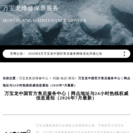
万宝龙售后服务中心
万宝龙维修保养服务
MONTBLANC MAINTENANCE CENTER
2026年8月万宝龙中国区售后服务网络优化升级公告
▲
官网公告>
2026年8月万宝龙全国官方售后客户服务热线：400-006-0073
▼
万宝龙官方全国统一服务热线400-006-0073，服务覆盖中国大陆、香港、澳门、台湾全部区域（非大陆需加拨“+86”）
2026年8月万宝龙售后服务中心最新网点地址：
当前位置：
万宝龙售后维修中心
>
问题/知识/资讯
> 万宝龙中国官方售后服务中心｜网点
北京市朝阳区建国门外大街甲6号华熙国际中心写字楼D座11层1102室（北京总部）（需提前预约）
地址与24小时热线权威信息通知（2026年7月最新）
北京市东城区东长安街1号东方广场写字楼W3座6层602室（需提前预约）
万宝龙中国官方售后服务中心｜网点地址与24小时热线权威
天津市和平区赤峰道136号天津国际金融中心写字楼26层2603室（需提前预约）
信息通知（2026年7月最新）
上海市徐汇区虹桥路3号港汇中心写字楼2座37层3705室（需提前预约）
上海市黄浦区南京东路299号宏伊国际广场写字楼8层806室（需提前预约）
南京市秦淮区中山南路1号（新街口）南京中心写字楼22层C1-1室（需提前预约）