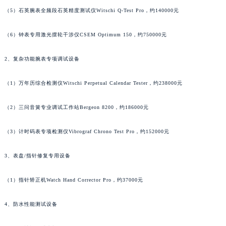
（4）二十通道同步测时机Witschi Chronoscope M20 G3，约380000元
广东省茂名市电白区水东街道迎宾大道万宝龙售后服务中心（需提前预约）
广东省梅州市梅江区金燕大道万宝龙售后服务中心（需提前预约）
（5）石英腕表全频段石英精度测试仪Witschi Q-Test Pro，约140000元
广东省清远市清城区湖西路万宝龙售后服务中心（需提前预约）
（6）钟表专用激光摆轮干涉仪CSEM Optimum 150，约750000元
广东省汕头市龙湖区长平路万宝龙售后服务中心（需提前预约）
广东省汕尾市城区香洲街道园林社区翠园街万宝龙售后服务中心（需提前预约）
2、复杂功能腕表专项调试设备
广东省韶关市武江区芙蓉新区与老城中心交汇处万宝龙售后服务中心（需提前预约）
广东省深圳市罗湖区深南东路5001号华润大厦17层1701室万宝龙售后服务中心（需提前预约）
（1）万年历综合检测仪Witschi Perpetual Calendar Tester，约238000元
广东省阳江市江城区东风一路万宝龙售后服务中心（需提前预约）
广东省云浮市云城区金山路万宝龙售后服务中心（需提前预约）
（2）三问音簧专业调试工作站Bergeon 8200，约186000元
广东省湛江市赤坎区观海北路万宝龙售后服务中心（需提前预约）
（3）计时码表专项检测仪Vibrograf Chrono Test Pro，约152000元
广东省肇庆市端州区信安大道与砚都大道交汇处万宝龙售后服务中心（需提前预约）
广西壮族自治区百色市右江区中山二路万宝龙售后服务中心（需提前预约）
3、表盘/指针修复专用设备
广西壮族自治区北海市海城区北京路万宝龙售后服务中心（需提前预约）
广西壮族自治区崇左市江州区石景林街道友谊大道与丽川路交汇处万宝龙售后服务中心（需提前预约）
（1）指针矫正机Watch Hand Corrector Pro，约37000元
广西壮族自治区防城港市港口区金花茶大道万宝龙售后服务中心（需提前预约）
4、防水性能测试设备
广西壮族自治区贵港市港北区港城街道布山大道与仙衣路交叉口万宝龙售后服务中心（需提前预约）