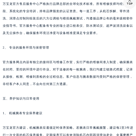

西藏自治区拉萨市城关区北京中路万宝龙售后服务中心（需提前预约）
万宝龙官方售后服务中心严格执行品牌总部的全球化技术标准。所有维修技师均经过多阶
西藏自治区林芝市巴宜区广东路万宝龙售后服务中心（需提前预约）
段、系统化的专业培训，持有品牌颁发的认证资质。每一道工序，从机芯拆解、零件清
西藏自治区那曲市色尼区浙江西路万宝龙售后服务中心（需提前预约）
洗、润滑点控制到组装后的六方位调校与模拟佩戴测试，均遵循品牌公布的毫米级精密作
西藏自治区日喀则市桑珠孜区上海中路万宝龙售后服务中心（需提前预约）
业指导书。官方服务中心配备有专业的瑞士进口校表仪、防水测试仪、超声波清洗设备以
西藏自治区山南市乃东区湖北大道万宝龙售后服务中心（需提前预约）
及无尘操作台，确保服务环境洁净度与设备精准度满足专业要求。
云南省保山市隆阳区正阳路万宝龙售后服务中心（需提前预约）
云南省楚雄彝族自治州楚雄市鹿城南路万宝龙售后服务中心（需提前预约）
2、 专业的服务环境与保密管理
云南省大理白族自治州大理市建设路万宝龙售后服务中心（需提前预约）
官方服务网点内设有独立的接待区与维修工作室，实行严格的维修间准入制度，确保腕表
云南省德宏傣族景颇族自治州芒市团结大街万宝龙售后服务中心（需提前预约）
在封闭、受控的环境中进行作业。对于送修的每一枚腕表，我们均建立链路式档案，记录
云南省迪庆藏族自治州香格里拉市长征大道万宝龙售后服务中心（需提前预约）
从接收、检测、维修到质检的全过程信息。客户信息与腕表数据均受到严格的保密管理，
云南省红河哈尼族彝族自治州蒙自市天马路万宝龙售后服务中心（需提前预约）
非经客户本人同意，不会向任何第三方透露。
云南省丽江市古城区七星街万宝龙售后服务中心（需提前预约）
云南省临沧市临翔区世纪路万宝龙售后服务中心（需提前预约）
五、养护知识与日常使用
云南省怒江傈僳族自治州泸水市人民路万宝龙售后服务中心（需提前预约）
1、 机械腕表专业保养建议
云南省普洱市思茅区振兴大道万宝龙售后服务中心（需提前预约）
云南省曲靖市麒麟区学府路万宝龙售后服务中心（需提前预约）