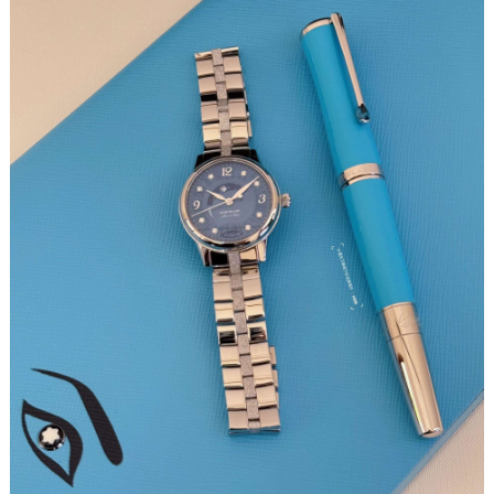
厦门市思明区湖滨东路95号华润大厦写字楼B座11层1104室（需提前预约）
福州市鼓楼区五四路128-1号恒力城写字楼15层03室（需提前预约）
成都市锦江区人民东路6号SAC东原中心写字楼24层2406B室（需提前预约）
重庆市江北区观音桥步行街2号融恒时代广场写字楼9层902室（需提前预约）
长沙市芙蓉区定王台街道建湘路393号世茂环球金融中心写字楼（芙蓉广场）10层13室（需提前预约）
郑州市二七区铭功路10号华润大厦写字楼29层2905室（需提前预约）
太原市迎泽区解放路15号亨得利名表服务中心（品牌授权店）3层整层（需提前预约）
沈阳市沈河区中街路137号亨得利名表服务中心（品牌授权店）1层整层（需提前预约）
沈阳市沈河区中街路83号亨得利名表服务中心（品牌授权店）1层整层（需提前预约）
乌鲁木齐市天山区红山路26号时代广场（CCMALL）C座17层17-B（需提前预约）
温州市鹿城区锦绣路1067号置信广场10层1015室（需提前预约）
哈尔滨市道里区友谊西路600号富力中心T2座写字楼29层03室（需提前预约）
大连市中山区人民路15号国际金融大厦7层G室（需提前预约）
佛山市禅城区季华五路57号万科金融中心C座12层1205室（需提前预约）
东莞市东城街道鸿福东路1号民盈国贸中心T1写字楼9层907室（需提前预约）
无锡市梁溪区人民中路139号恒隆广场写字楼1座11层1104室（需提前预约）