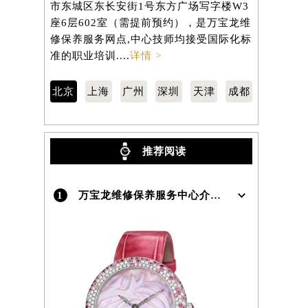
市东城区东长安街1号东方广场写字楼W3
区南京东路
座6层602室（需提前预约），是万宝龙维
806室（
）
修保养服务网点,中心技师均接受国际化标
养服务网点
准的职业培训....
详情 >
职业培训...
北京
上海
广州
深圳
天津
成都
推荐阅读
1
万宝龙维修保养服务中心介绍 | Montblanc