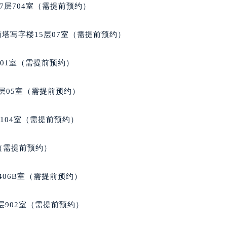
7层704室（需提前预约）
得利名表维修授权店1楼万宝龙售后服务中心（需提前预约）
得利名表维修授权店1楼万宝龙售后服务中心（需提前预约）
南塔写字楼15层07室（需提前预约）
国际中心D座11层1102室万宝龙售后服务中心（北京总部）（
广场W3座6层602室万宝龙售后服务中心（需提前预约）
701室（需提前预约）
先天下万宝龙售后服务中心（需提前预约）
特大街万宝龙售后服务中心（需提前预约）
层05室（需提前预约）
街万宝龙售后服务中心（需提前预约）
3号王府井百货名表维修万宝龙售后服务中心（需提前预约）
104室（需提前预约）
宝龙售后服务中心（需提前预约）
霍洛街万宝龙售后服务中心（需提前预约）
室（需提前预约）
央街万宝龙售后服务中心（需提前预约）
街万宝龙售后服务中心（需提前预约）
406B室（需提前预约）
路万宝龙售后服务中心（需提前预约）
大街万宝龙售后服务中心（需提前预约）
902室（需提前预约）
市光明街与额尔敦路交叉口万宝龙售后服务中心（需提前预约）
安大街万宝龙售后服务中心（需提前预约）