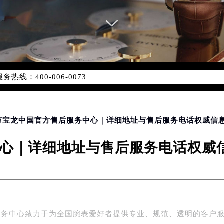
网络优化升级公告
线：400-006-0073
06-0073，服务覆盖中国大陆、香港、澳门、台湾全部区域（非大陆
网点地址：
国际中心写字楼D座11层1102室（北京总部）（需提前预约）
字楼W3座6层602室（需提前预约）
 万宝龙中国官方售后服务中心｜详细地址与售后服务电话权威信息
融中心写字楼26层2603室（需提前预约）
心｜详细地址与售后服务电话权威信息
2座37层3705室（需提前预约）
际广场写字楼8层806室（需提前预约）
南京中心写字楼22层C1-1室（需提前预约）
中心写字楼5号楼10层1008室（需提前预约）
FC国际金融中心写字楼35层3508室（需提前预约）
服务中心致力于为全国腕表爱好者提供专业、规范、透明的客户
楼1号楼18层1803室（需提前预约）