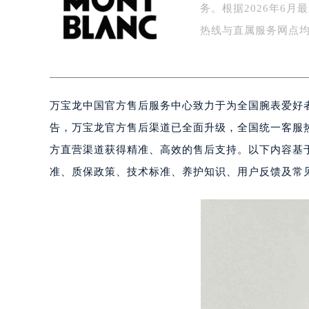
务。根据2026年6
盐城市盐都区世纪大道5号盐城金融城写
泰州市海陵区永定东路399号置地商
热线与直属服务网点
宁波市江北区大闸南路500号来福士广
杭州市上城区钱江路1366号华润大厦
金华市金东区东市南街777号金华万达
万宝龙中国官方售后服务中心致力于为全国腕表爱好者
绍兴市越城区胜利东路379号世茂天
嘉兴市南湖区广益路705号嘉兴世界贸
告，万宝龙官方售后渠道已全面升级，全国统一客服
南昌市红谷滩新区红谷中大道998号
方直营渠道获得精准、高效的售后支持。以下内容基
济南市历下区经十路11111号华润中
准、质保政策、技术标准、养护知识、用户反馈及常
广州市天河区天河路230号万菱汇国
广州市越秀区环市东路371-375号
深圳市罗湖区深南东路5001号华润大
惠州市惠城区江北文昌一路7号华贸大
厦门市思明区湖滨东路95号华润大厦写
福州市鼓楼区五四路128-1号恒力城
成都市锦江区人民东路6号SAC东原中