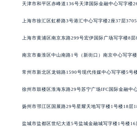
天津市和平区赤峰道136号天津国际金融中心写字楼26
黑龙江省大庆市萨尔图区会战大街万
黑龙江省鹤岗市向阳区红军路万宝龙
上海市徐汇区虹桥路3号港汇中心写字楼2座37层370
黑龙江省黑河市爱辉区中央街万宝龙
黑龙江省鸡西市鸡冠区红军路万宝龙
上海市黄浦区南京东路299号宏伊国际广场写字楼8层
黑龙江省佳木斯市向阳区长安路万宝
黑龙江省牡丹江市东安区太平路万宝
南京市秦淮区中山南路1号（新街口）南京中心写字楼2
黑龙江省七台河市桃山区大同街万宝
黑龙江省齐齐哈尔市龙沙区龙华路万
常州市新北区龙锦路1590号现代传媒中心写字楼5号楼
黑龙江省双鸭山市尖山区新兴大街万
黑龙江省绥化市北林区新华街与康庄
徐州市鼓楼区淮海东路29号苏宁广场IFC国际金融中心
黑龙江省伊春市伊美区通河路万宝龙
吉林省白城市洮北区明仁南街万宝龙
扬州市邗江区国展路29号星耀天地写字楼1号楼18层1
吉林省白山市浑江区浑江大街万宝龙
吉林省吉林市船营区河南街万宝龙售
盐城市盐都区世纪大道5号盐城金融城写字楼1号楼16
吉林省辽源市龙山区人民大街万宝龙
吉林省梅河口市新华街道梅河大街万