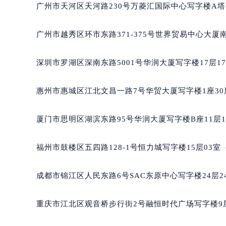
广州市天河区天河路230号万菱汇国际中心写字楼A塔
辽宁省沈阳市沈河区中街路137号亨
辽宁省沈阳市沈河区中街路83号亨
广州市越秀区环市东路371-375号世界贸易中心大厦
北京市朝阳区建国门外大街甲6号华熙
北京市东城区东长安街1号王府井东方
深圳市罗湖区深南东路5001号华润大厦写字楼17层1
河北省保定市竞秀区朝阳北大街北国
内蒙古自治区阿拉善盟市左旗土尔扈
惠州市惠城区江北文昌一路7号华贸大厦写字楼1座30
内蒙古自治区巴彦淖尔市临河区新华
内蒙古自治区包头市青山区幸福路甲
厦门市思明区湖滨东路95号华润大厦写字楼B座11层1
内蒙古自治区赤峰市红山区哈达街万
内蒙古自治区鄂尔多斯市东胜区伊金
福州市鼓楼区五四路128-1号恒力城写字楼15层03
内蒙古自治区呼伦贝尔市海拉尔区中
内蒙古自治区通辽市科尔沁区明仁大
成都市锦江区人民东路6号SAC东原中心写字楼24层2
内蒙古自治区乌海市海勃湾区人民南
内蒙古自治区乌兰察布市集宁区恩和
重庆市江北区观音桥步行街2号融恒时代广场写字楼9层
内蒙古自治区锡林郭勒盟市锡林浩特
内蒙古自治区兴安盟市乌兰浩特市兴