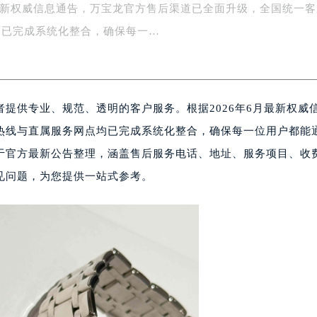
月最新权威信息通告，万宝龙官方售后渠道已全面升级，全国统一
字楼1号楼16层1604室（需提前预约）
务中心东塔写字楼（华润万象城）17层1706室（需提前预约）
均已完成系统化整合，确保每一…
场办公楼20层2009室（需提前预约）
写字楼A座5层503-5室（需提前预约）
广场写字楼4号楼22层2209室（需提前预约）
提供专业、规范、透明的客户服务。根据2026年6月最新权威
际中心写字楼8层805室（需提前预约）
易中心写字楼A座13层1304室（需提前预约）
热线与直属服务网点均已完成系统化整合，确保每一位用户都能
绿地双子塔（中央广场）A1座办公楼14层07室（需提前预约）
于官方最新公告整理，涵盖售后服务电话、地址、服务项目、收
心写字楼（万象城）15层1508室（需提前预约）
见问题，为您提供一站式参考。
际中心写字楼A塔7层704室（需提前预约）
世界贸易中心大厦南塔写字楼15层07室（需提前预约）
厦写字楼17层1701室（需提前预约）
厦写字楼1座30层05室（需提前预约）
字楼B座11层1104室（需提前预约）
写字楼15层03室（需提前预约）
心写字楼24层2406B室（需提前预约）