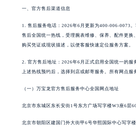
南宁市青秀区金湖路59号地王大厦12
一、官方售后渠道信息
合肥市蜀山区潜山路111号万象城华润
泉州市丰泽区宝洲路729号浦西万达中
1. 售后服务电话：2026年6月更新为400-006-0
青岛市南区山东路6号华润大厦B座2
售后全国统一热线，受理腕表维修、保养、配件更换
烟台市芝罘区胜利路139号万达金融中
购买凭证或现状描述，以便客服快速定位服务方案。
长春市朝阳区西安大路727号中银大厦
贵阳市南明区都司高架桥路33号亨特
2. 官方售后地址：2026年6月正式启用全国统一
昆明市盘龙区北京路928号同德昆明
上述热线预约后，选择到店或邮寄服务。所有网点服
石家庄市长安区中山东路39号勒泰中
西安市碑林区南关正街88号华侨城长
（一）万宝龙官方售后服务中心全国网点地址
海口市龙华区金贸东路5号海口华润大厦
唐山市路南区新华东道100号万达广场
北京市东城区东长安街1号东方广场写字楼W3座6层6
台州市椒江区东海大道1800号腾达中
内蒙古自治区呼和浩特市玉泉区大学西
北京市朝阳区建国门外大街甲6号华熙国际中心写字楼D
甘肃省兰州市七里河区西津西路16号兰
重庆市解放碑渝中区民权路28号英利