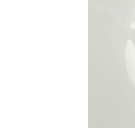
重庆市江北区观音桥步行街2号融恒时
长沙市芙蓉区定王台街道建湘路393
郑州市二七区铭功路10号华润大厦写字
太原市迎泽区解放路15号亨得利名
沈阳市沈河区中街路137号亨得利名
沈阳市沈河区中街路83号亨得利名
乌鲁木齐市天山区红山路26号时代广场
温州市鹿城区锦绣路1067号置信广场
哈尔滨市道里区友谊西路600号富力中
大连市中山区人民路15号国际金融大
佛山市禅城区季华五路57号万科金融中
东莞市东城街道鸿福东路1号民盈国贸
无锡市梁溪区人民中路139号恒隆广场
南通市崇川区工农路57号圆融广场写字
苏州市苏州工业园区星港街199号苏州
武汉市江汉区解放大道686号世界贸易