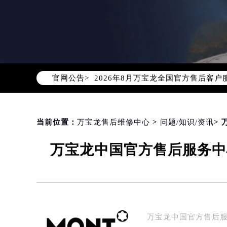
2026年8月万宝龙中国区售后服务
2026年8月万宝龙全国官方售后客户服务热
官网公告>
万宝龙官方全国统一服务热线400-0
2026年8月万宝龙售后服务中心最新
北京市朝阳区建国门外大街甲6号华熙
北京市东城区东长安街1号东方广场写
当前位置：
万宝龙售后维修中心
>
问题/知识/资讯
>
天津市和平区赤峰道136号天津国际金
万宝龙中国官方售后服务中
上海市徐汇区虹桥路3号港汇中心写字楼
上海市黄浦区南京东路299号宏伊国
南京市秦淮区中山南路1号（新街口）
常州市新北区龙锦路1590号现代传媒
徐州市鼓楼区淮海东路29号苏宁广场I
万宝龙中国官方售后
扬州市邗江区国展路29号星耀天地写字