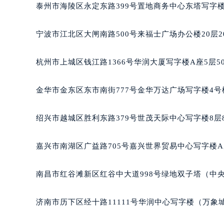
泰州市海陵区永定东路399号置地商务中心东塔写字楼
吉林省四平市铁东区紫气大路与南九
吉林省松原市宁江区五环大街万宝龙
宁波市江北区大闸南路500号来福士广场办公楼20层2
吉林省通化市东昌区环通乡江南大街
吉林省延边市延吉市解放路万宝龙售
杭州市上城区钱江路1366号华润大厦写字楼A座5层5
辽宁省鞍山市铁东区站前街万宝龙售
辽宁省本溪市平山区胜利路万宝龙售
金华市金东区东市南街777号金华万达广场写字楼4号楼
辽宁省朝阳市双塔区新华路万宝龙售
辽宁省丹东市振兴区七经街万宝龙售
绍兴市越城区胜利东路379号世茂天际中心写字楼8层
辽宁省抚顺市新抚区东一路万宝龙售
辽宁省阜新市海州区解放大街万宝龙
嘉兴市南湖区广益路705号嘉兴世界贸易中心写字楼A座
辽宁省葫芦岛市连山区中央路万宝龙
辽宁省锦州市古塔区中央大街万宝龙
南昌市红谷滩新区红谷中大道998号绿地双子塔（中央
辽宁省辽阳市白塔区新运大街万宝龙
辽宁省盘锦市兴隆台区石油大街万宝
济南市历下区经十路11111号华润中心写字楼（万象城
辽宁省铁岭市银州区南马路万宝龙售
辽宁省营口市站前区市府路与渤海大