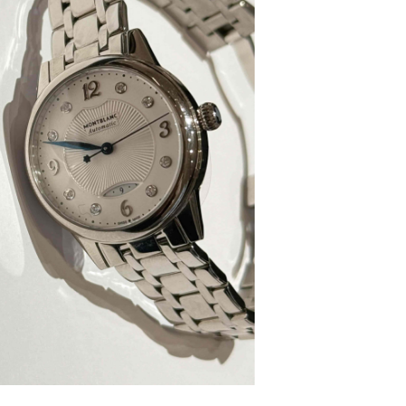
代广场写字楼9层902室（需提前预约）
号世茂环球金融中心写字楼（芙蓉广场）10层13室（需提前预约
楼29层2905室（需提前预约）
表服务中心（品牌授权店）3层整层（需提前预约）
表服务中心（品牌授权店）1层整层（需提前预约）
表服务中心（品牌授权店）1层整层（需提前预约）
（CCMALL）C座17层17-B（需提前预约）
10层1015室（需提前预约）
心T2座写字楼29层03室（需提前预约）
厦7层G室（需提前预约）
心C座12层1205室（需提前预约）
中心T1写字楼9层907室（需提前预约）
写字楼1座11层1104室（需提前预约）
楼16层1603室（需提前预约）
中心办公楼C座22层08室（需提前预约）
大厦38层09室（需提前预约）