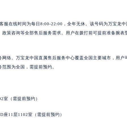
楼1224室（需提前预约）
大厦B座12楼03室（需提前预约）
心写字楼A座7楼709室（需提前预约）
073。客服在线时间为每日8:00-22:00，全年无休。该号码为万宝龙
2层04室（需提前预约）
、政策咨询等全部售后服务需求。用户在拨打前可提前准备腕表
心A座907室（需提前预约）
A座(旺进大厦)18层09室（需提前预约）
国际金融中心14楼14D（需提前预约）
的服务网络。万宝龙中国直属售后服务中心覆盖全国主要城市，用户
广场写字楼10层06室（需提前预约）
务范围为全国，需提前预约。
心写字楼B座13层07室（需提前预约）
安国际中心E座6楼10室（需提前预约）
B座17层1707室（需提前预约）
写字楼A座10层1002室（需提前预约）
02室（需提前预约）
心东1幢20楼2002室（需提前预约）
街70号华润万象城写字楼（鄂尔多斯大厦）23层2326室（需
座11层1102室（需提前预约）
州中心写字楼21层2102室（需提前预约）
国际金融中心写字楼20层01室（需提前预约）