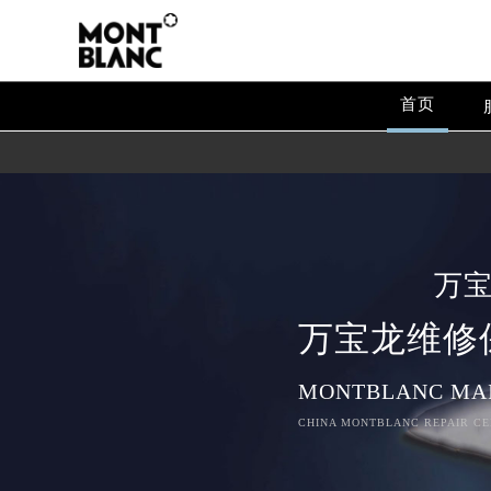
首页
万
万宝龙维修
MONTBLANC MA
CHINA MONTBLANC REPAIR CE