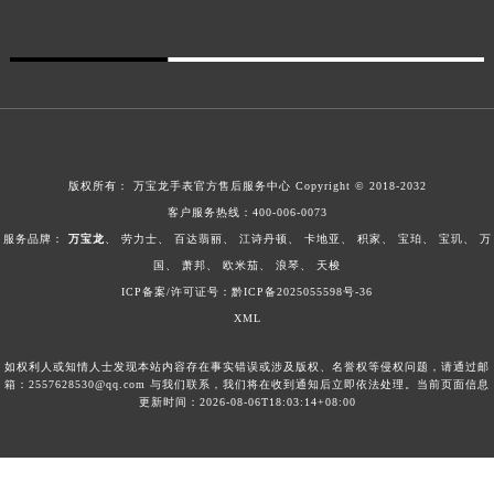
澳门特别行政区风顺堂区南湾大马路万宝龙售后服务中心（需提前预约）
澳门特别行政区花地玛堂区关闸广场万宝龙售后服务中心（需提前预约）
澳门特别行政区花王堂区大三巴商圈万宝龙售后服务中心（需提前预约）
澳门特别行政区嘉模堂区官也街万宝龙售后服务中心（需提前预约）
澳门省路氹城市金光大道万宝龙售后服务中心（需提前预约）
澳门特别行政区望德堂区塔石广场万宝龙售后服务中心（需提前预约）
版权所有：
万宝龙手表官方售后服务中心
Copyright © 2018-2032
福建省福州市鼓楼区五四路128-1号恒力城写字楼15层03室万宝龙售后服务中心（需提前预约）
客户服务热线：
400-006-0073
福建省厦门市思明区湖滨东路95号万象城华润大厦B座11层1104室万宝龙售后服务中心（需提前预约）
服务品牌：
万宝龙
、
劳力士
、
百达翡丽
、
江诗丹顿
、
卡地亚
、
积家
、
宝珀
、
宝玑
、
万
国
、
萧邦
、
欧米茄
、
浪琴
、
天梭
广东省潮州市潮安区新风路与潮汕路交汇处万宝龙售后服务中心（需提前预约）
ICP备案/许可证号：黔ICP备2025055598号-36
广东省广州市天河区天河路230号万菱汇国际中心A塔7层704室万宝龙售后服务中心（需提前预约）
XML
广东省广州市越秀区环市东路371-375号世界贸易中心大厦南塔15层1507室万宝龙售后服务中心（需提前预约）
广东省河源市源城区越王大道万宝龙售后服务中心（需提前预约）
如权利人或知情人士发现本站内容存在事实错误或涉及版权、名誉权等侵权问题，请通过邮
箱：2557628530@qq.com 与我们联系，我们将在收到通知后立即依法处理。当前页面信息
广东省惠州市惠城区江北文昌一路7号华贸大厦1座30层3005室万宝龙售后服务中心（需提前预约）
更新时间：2026-08-06T18:03:14+08:00
广东省江门市蓬江区广场西路万宝龙售后服务中心（需提前预约）
广东省揭阳市榕城进贤门步行街万宝龙售后服务中心（需提前预约）
广东省茂名市电白区水东街道迎宾大道万宝龙售后服务中心（需提前预约）