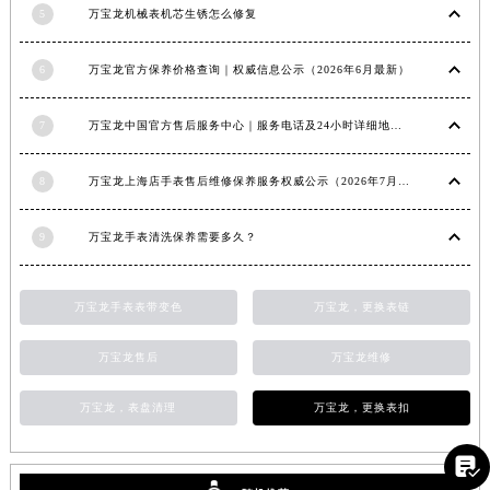
5
万宝龙机械表机芯生锈怎么修复
福建省莆田市城厢区霞林街道荔华东大道万宝龙售后服务中心（需提前预约）
福建省三明市三元区东乾二路万宝龙售后服务中心（需提前预约）
6
万宝龙官方保养价格查询｜权威信息公示（2026年6月最新）
福建省漳州市龙文区步港路万宝龙售后服务中心（需提前预约）
江苏省常州市新北区龙锦路1590号现代传媒中心5号楼10层1008室万宝龙售后服务中心（需提前预约）
7
万宝龙中国官方售后服务中心｜服务电话及24小时详细地址权威信息通知（2026年7月最新）
江苏省淮安市清江浦区淮海北路万宝龙售后服务中心（需提前预约）
江苏省连云港市海州区通灌北路万宝龙售后服务中心（需提前预约）
8
万宝龙上海店手表售后维修保养服务权威公示（2026年7月最新）
江苏省南京市秦淮区中山南路1号南京中心22层22-C1-C3室万宝龙售后服务中心（需提前预约）
江苏省宿迁市宿城区西湖路万宝龙售后服务中心（需提前预约）
9
万宝龙手表清洗保养需要多久？
江苏省泰州市海陵区永定东路399号置地商务中心东塔（华润万象城）17层1706室万宝龙售后服务中心（需提前预约）
江苏省徐州市鼓楼区淮海东路29号苏宁广场IFC国际金融中心35层3508室万宝龙售后服务中心（需提前预约）
万宝龙手表表带变色
万宝龙，更换表链
江苏省盐城市盐都区世纪大道5号盐城金融城写字楼1号楼16层1604室万宝龙售后服务中心（需提前预约）
万宝龙售后
万宝龙维修
江苏省扬州市邗江区国展路29号星耀天地写字楼1号楼18层1803室万宝龙售后服务中心（需提前预约）
江苏省镇江市京口区中山东路万宝龙售后服务中心（需提前预约）
万宝龙，表盘清理
万宝龙，更换表扣
江西省抚州市临川区赣东大道万宝龙售后服务中心（需提前预约）
江西省赣州市章贡区文清路万宝龙售后服务中心（需提前预约）

江西省吉安市吉州区井冈山大道万宝龙售后服务中心（需提前预约）