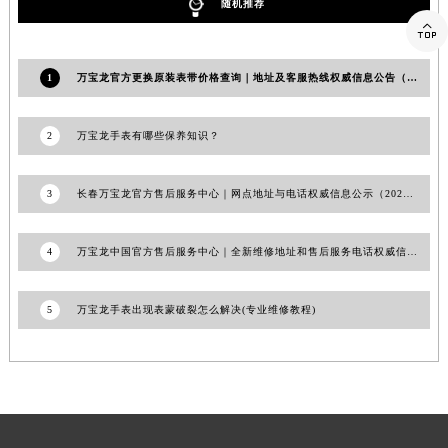
随机推荐
江西省景德镇市珠山区珠山中路万宝龙售后服务中心（需提前预约）

江西省九江市浔阳区浔阳路万宝龙售后服务中心（需提前预约）
江西省南昌市红谷滩新区红谷中大道998号绿地双子塔（中央广场）A1座办公楼14层1407室万宝龙售后服务中心（需提前预约）
1
万宝龙官方更换原装表带价格查询｜地址及客服热线权威信息公告（2026年7月最新）
江西省萍乡市安源区萍安北大道与康庄路交叉口万宝龙售后服务中心（需提前预约）
江西省上饶市信州区滨江西路万宝龙售后服务中心（需提前预约）
2
万宝龙手表有哪些保养知识？
江西省新余市渝水区北湖西路万宝龙售后服务中心（需提前预约）
江西省宜春市袁州区中山中路万宝龙售后服务中心（需提前预约）
3
长春万宝龙官方售后服务中心｜网点地址与电话权威信息公示（2026年6月最新）
江西省鹰潭市月湖区胜利东路万宝龙售后服务中心（需提前预约）
山东省德州市德城区东风中路万宝龙售后服务中心（需提前预约）
4
万宝龙中国官方售后服务中心｜全新维修地址和售后服务电话权威信息通告（2026年6月最新）
山东省东营市东营区济南路万宝龙售后服务中心（需提前预约）
山东省济南市历下区经十路11111号华润中心写字楼（万象城）15层1508室万宝龙售后服务中心（需提前预约）
5
万宝龙手表出现表蒙破裂怎么解决(专业维修教程)
山东省济宁市任城区太白楼路万宝龙售后服务中心（需提前预约）
山东省莱芜市文化南路8号银座商城名表维修一楼名表维修万宝龙售后服务中心（需提前预约）
山东省临沂市兰山区解放路万宝龙售后服务中心（需提前预约）
山东省日照市东港区烟台路万宝龙售后服务中心（需提前预约）
山东省泰安市泰山区财源街道泰山大街万宝龙售后服务中心（需提前预约）