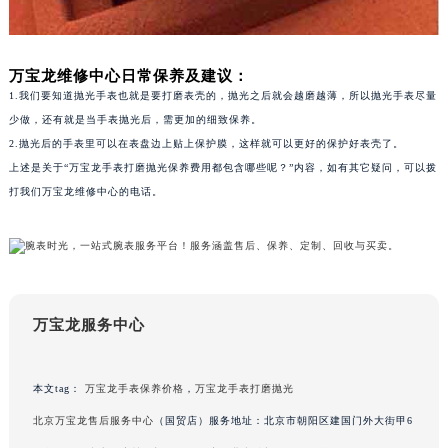
苏州市苏州工业园区星港街199号苏州中心办公楼C座22层08室（需提前预约）
武汉市江汉区解放大道686号世界贸易大厦38层09室（需提前预约）
万宝龙维修中心日常保养及建议：
南宁市青秀区金湖路59号地王大厦12楼1224室（需提前预约）
1.我们要知道抛光手表也就是要打磨表壳的，抛光之后就会越磨越薄，所以抛光手表尽量
合肥市蜀山区潜山路111号万象城华润大厦B座12楼03室（需提前预约）
少做，还有就是当手表抛光后，需更加的细致保养。
泉州市丰泽区宝洲路729号浦西万达中心写字楼A座7楼709室（需提前预约）
2.抛光后的手表里可以在表盘边上贴上保护膜，这样就可以更好的保护好表壳了。
青岛市南区山东路6号华润大厦B座22层04室（需提前预约）
上述是关于“万宝龙手表打磨抛光保养费用都包含哪些呢？”内容，如有其它疑问，可以拨
烟台市芝罘区胜利路139号万达金融中心A座907室（需提前预约）
打我们万宝龙维修中心的电话。
长春市朝阳区西安大路727号中银大厦A座(旺进大厦)18层09室（需提前预约）
贵阳市南明区都司高架桥路33号亨特国际金融中心14楼14D（需提前预约）
昆明市盘龙区北京路928号同德昆明广场写字楼10层06室（需提前预约）
石家庄市长安区中山东路39号勒泰中心写字楼B座13层07室（需提前预约）
万宝龙服务中心
西安市碑林区南关正街88号华侨城长安国际中心E座6楼10室（需提前预约）
海口市龙华区金贸东路5号海口华润大厦B座17层1707室（需提前预约）
唐山市路南区新华东道100号万达广场写字楼A座10层1002室（需提前预约）
本文tag：
万宝龙手表保养价格
，
万宝龙手表打磨抛光
台州市椒江区东海大道1800号腾达中心东1幢20楼2002室（需提前预约）
北京万宝龙售后服务中心
（国贸店）服务地址：北京市朝阳区建国门外大街甲6
内蒙古自治区呼和浩特市玉泉区大学西街70号华润万象城写字楼（鄂尔多斯大厦）23层2326室（需提前预约）