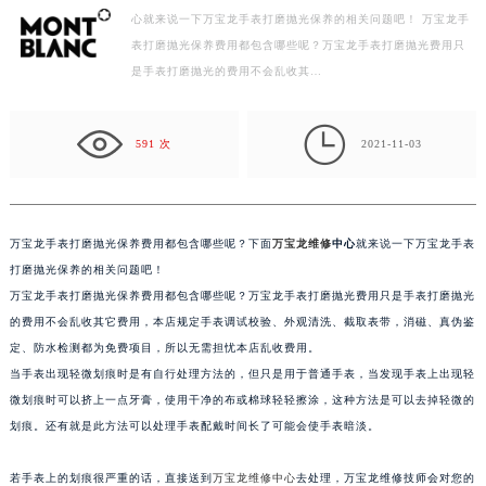
心就来说一下万宝龙手表打磨抛光保养的相关问题吧！ 万宝龙手
徐州市鼓楼区淮海东路29号苏宁广场IFC国际金融中心写字楼35层3508室（需提前预约）
表打磨抛光保养费用都包含哪些呢？万宝龙手表打磨抛光费用只
扬州市邗江区国展路29号星耀天地写字楼1号楼18层1803室（需提前预约）
是手表打磨抛光的费用不会乱收其…
盐城市盐都区世纪大道5号盐城金融城写字楼1号楼16层1604室（需提前预约）
泰州市海陵区永定东路399号置地商务中心东塔写字楼（华润万象城）17层1706室（需提前预约）

宁波市江北区大闸南路500号来福士广场办公楼20层2009室（需提前预约）
591 次
2021-11-03
杭州市上城区钱江路1366号华润大厦写字楼A座5层503-5室（需提前预约）
金华市金东区东市南街777号金华万达广场写字楼4号楼22层2209室（需提前预约）
绍兴市越城区胜利东路379号世茂天际中心写字楼8层805室（需提前预约）
万宝龙手表打磨抛光保养费用都包含哪些呢？下面
万宝龙维修
中心
就来说一下万宝龙手表
嘉兴市南湖区广益路705号嘉兴世界贸易中心写字楼A座13层1304室（需提前预约）
打磨抛光保养的相关问题吧！
南昌市红谷滩新区红谷中大道998号绿地双子塔（中央广场）A1座办公楼14层07室（需提前预约）
万宝龙手表打磨抛光保养费用都包含哪些呢？万宝龙手表打磨抛光费用只是手表打磨抛光
的费用不会乱收其它费用，本店规定手表调试校验、外观清洗、截取表带，消磁、真伪鉴
济南市历下区经十路11111号华润中心写字楼（万象城）15层1508室（需提前预约）
定、防水检测都为免费项目，所以无需担忧本店乱收费用。
广州市天河区天河路230号万菱汇国际中心写字楼A塔7层704室（需提前预约）
当手表出现轻微划痕时是有自行处理方法的，但只是用于普通手表，当发现手表上出现轻
广州市越秀区环市东路371-375号世界贸易中心大厦南塔写字楼15层07室（需提前预约）
微划痕时可以挤上一点牙膏，使用干净的布或棉球轻轻擦涂，这种方法是可以去掉轻微的
深圳市罗湖区深南东路5001号华润大厦写字楼17层1701室（需提前预约）
划痕。还有就是此方法可以处理手表配戴时间长了可能会使手表暗淡。
惠州市惠城区江北文昌一路7号华贸大厦写字楼1座30层05室（需提前预约）
厦门市思明区湖滨东路95号华润大厦写字楼B座11层1104室（需提前预约）
若手表上的划痕很严重的话，直接送到
万宝龙维修中心
去处理，万宝龙维修技师会对您的