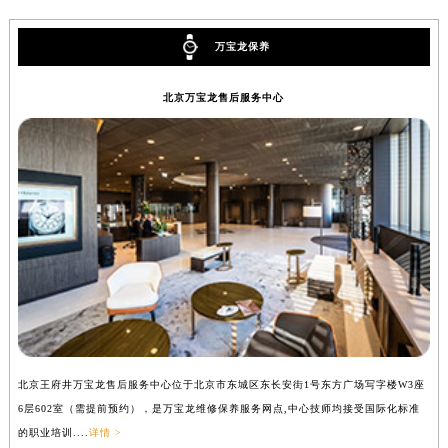
辽宁省铁岭市银州区南马路万宝龙售后服务中心（需提前预约）
辽宁省营口市站前区市府路与渤海大街交叉口万宝龙售后服务中心（需提前预约）
万宝龙保养
辽宁省沈阳市沈河区中街路137号亨得利名表维修授权店1楼万宝龙售后服务中心（需提前预约）
北京万宝龙售后服务中心
辽宁省沈阳市沈河区中街路83号亨得利名表维修授权店1楼万宝龙售后服务中心（需提前预约）
北京市朝阳区建国门外大街甲6号华熙国际中心D座11层1102室万宝龙售后服务中心（北京总部）（需提前预约）
北京市东城区东长安街1号王府井东方广场W3座6层602室万宝龙售后服务中心（需提前预约）
河北省保定市竞秀区朝阳北大街北国先天下万宝龙售后服务中心（需提前预约）
内蒙古自治区阿拉善盟市左旗土尔扈特大街万宝龙售后服务中心（需提前预约）
内蒙古自治区巴彦淖尔市临河区新华街万宝龙售后服务中心（需提前预约）
内蒙古自治区包头市青山区幸福路甲3号王府井百货名表维修万宝龙售后服务中心（需提前预约）
内蒙古自治区赤峰市红山区哈达街万宝龙售后服务中心（需提前预约）
内蒙古自治区鄂尔多斯市东胜区伊金霍洛街万宝龙售后服务中心（需提前预约）
内蒙古自治区呼伦贝尔市海拉尔区中央街万宝龙售后服务中心（需提前预约）
内蒙古自治区通辽市科尔沁区明仁大街万宝龙售后服务中心（需提前预约）
北京王府井万宝龙售后服务中心位于北京市东城区东长安街1号东方广场写字楼W3座
上
6层602室（需提前预约），是万宝龙维修保养服务网点,中心技师均接受国际化标准
8
内蒙古自治区乌海市海勃湾区人民南路万宝龙售后服务中心（需提前预约）
的职业培训....
详情 >
业培
内蒙古自治区乌兰察布市集宁区恩和大街万宝龙售后服务中心（需提前预约）