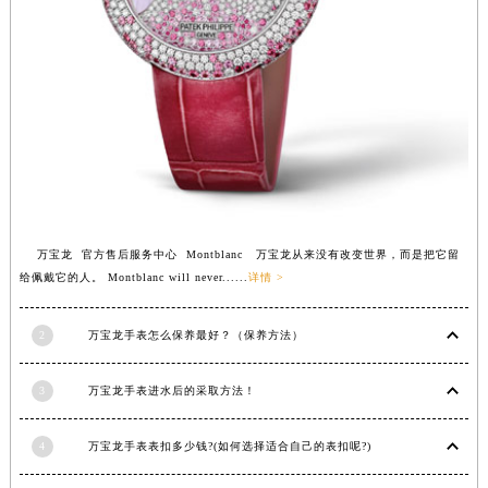
安徽省亳州市谯城区魏武大道万宝龙售后服务中心（需提前预约）
安徽省池州市贵池区长江路万宝龙售后服务中心（需提前预约）
安徽省滁州市琅琊区南谯北路万宝龙售后服务中心（需提前预约）
安徽省阜阳市颍州区颍州北路万宝龙售后服务中心（需提前预约）
安徽省淮北市相山区淮海路万宝龙售后服务中心（需提前预约）
安徽省淮南市田家庵区国庆中路万宝龙售后服务中心（需提前预约）
安徽省黄山市屯溪区黄山西路万宝龙售后服务中心（需提前预约）
安徽省六安市金安区解放中路万宝龙售后服务中心（需提前预约）
万宝龙 官方售后服务中心 Montblanc 万宝龙从来没有改变世界，而是把它留
安徽省马鞍山市雨山区湖南西路万宝龙售后服务中心（需提前预约）
给佩戴它的人。 Montblanc will never......
详情 >
安徽省宿州市埇桥区人民中路万宝龙售后服务中心（需提前预约）
安徽省铜陵市铜官区石城大道万宝龙售后服务中心（需提前预约）
2
万宝龙手表怎么保养最好？（保养方法）
安徽省芜湖市镜湖区中山路步行街万宝龙售后服务中心（需提前预约）
安徽省宣城市宣州区叠嶂西路万宝龙售后服务中心（需提前预约）
3
万宝龙手表进水后的采取方法！
福建省龙岩市新罗区九一南路万宝龙售后服务中心（需提前预约）
4
万宝龙手表表扣多少钱?(如何选择适合自己的表扣呢?)
福建省南平市建阳区人民西路万宝龙售后服务中心（需提前预约）
福建省宁德市蕉城区天湖东路万宝龙售后服务中心（需提前预约）