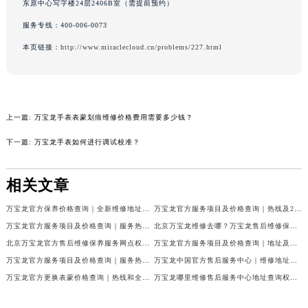
东原中心写字楼24层2406B室（需提前预约）
吉林省辽源市龙山区人民大街万宝龙售后服务中心（需提前预约）
服务专线：
400-006-0073
吉林省梅河口市新华街道梅河大街万宝龙售后服务中心（需提前预约）
本页链接：
http://www.miraclecloud.cn/problems/227.html
吉林省四平市铁东区紫气大路与南九经街交汇处万宝龙售后服务中心（需提前预约）
吉林省松原市宁江区五环大街万宝龙售后服务中心（需提前预约）
吉林省通化市东昌区环通乡江南大街万宝龙售后服务中心（需提前预约）
吉林省延边市延吉市解放路万宝龙售后服务中心（需提前预约）
上一篇:
万宝龙手表表蒙划痕维修价格费用需要多少钱？
辽宁省鞍山市铁东区站前街万宝龙售后服务中心（需提前预约）
下一篇:
万宝龙手表如何进行调试校准？
辽宁省本溪市平山区胜利路万宝龙售后服务中心（需提前预约）
辽宁省朝阳市双塔区新华路万宝龙售后服务中心（需提前预约）
相关文章
辽宁省丹东市振兴区七经街万宝龙售后服务中心（需提前预约）
辽宁省抚顺市新抚区东一路万宝龙售后服务中心（需提前预约）
万宝龙官方保养价格查询｜全新维修地址及服务热线权威信息公告（2026年7月最新）
万宝龙官方服务项目及价格查询｜热线及24小时维修地址权威信息通告（2026年7月最新）
辽宁省阜新市海州区解放大街万宝龙售后服务中心（需提前预约）
万宝龙官方服务项目及价格查询｜服务热线及具体地址权威信息通知（2026年7月最新）
北京万宝龙维修去哪？万宝龙售后维修保养服务中心指引权威公示（2026年7月最新）
北京万宝龙官方售后维修保养服务网点权威公示（2026年7月最新）
万宝龙官方服务项目及价格查询｜地址及售后服务热线权威信息公告（2026年7月最新）
辽宁省葫芦岛市连山区中央路万宝龙售后服务中心（需提前预约）
万宝龙官方服务项目及价格查询｜服务热线及全部地址权威信息通知（2026年7月最新）
万宝龙中国官方售后服务中心｜维修地址与24小时服务电话权威信息公告（2026年7月最新）
辽宁省锦州市古塔区中央大街万宝龙售后服务中心（需提前预约）
万宝龙官方更换表蒙价格查询｜热线和全部网点地址权威信息公告（2026年7月最新）
万宝龙哪里维修售后服务中心地址查询权威公示（2026年7月最新）
辽宁省辽阳市白塔区新运大街万宝龙售后服务中心（需提前预约）
辽宁省盘锦市兴隆台区石油大街万宝龙售后服务中心（需提前预约）