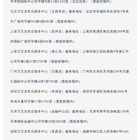
号华熙国际中心写字楼D座11层1102室（北京总部）（需提前预约）
甘肃省兰州市七里河区西津西路16号兰州中心写字楼21层2102室（需提前预约）
北京万宝龙售后服务中心
（王府井店）服务地址：北京市东城区东长安街1号东
重庆市解放碑渝中区民权路28号英利国际金融中心写字楼20层01室（需提前预约）
方广场写字楼W3座6层602室（需提前预约）
黑龙江省大庆市萨尔图区会战大街万宝龙售后服务中心（需提前预约）
上海万宝龙售后服务中心
（宏伊店）服务地址：上海市黄浦区南京东路299号宏
黑龙江省鹤岗市向阳区红军路万宝龙售后服务中心（需提前预约）
黑龙江省黑河市爱辉区中央街万宝龙售后服务中心（需提前预约）
伊国际广场写字楼8层806室（需提前预约）
黑龙江省鸡西市鸡冠区红军路万宝龙售后服务中心（需提前预约）
上海万宝龙售后服务中心
（港汇店）服务地址：上海市徐汇区虹桥路3号港汇中
黑龙江省佳木斯市向阳区长安路万宝龙售后服务中心（需提前预约）
心写字楼2座37层3705室（需提前预约）
黑龙江省牡丹江市东安区太平路万宝龙售后服务中心（需提前预约）
广州万宝龙售后服务中心
（万菱店）服务地址：广州市天河区天河路230号万菱
黑龙江省七台河市桃山区大同街万宝龙售后服务中心（需提前预约）
汇国际中心写字楼A塔7层704室（需提前预约）
黑龙江省齐齐哈尔市龙沙区龙华路万宝龙售后服务中心（需提前预约）
深圳万宝龙售后服务中心
（华润店）服务地址：深圳市罗湖区深南东路5001号
黑龙江省双鸭山市尖山区新兴大街万宝龙售后服务中心（需提前预约）
华润大厦写字楼17层1701室（需提前预约）
黑龙江省绥化市北林区新华街与康庄路交叉口万宝龙售后服务中心（需提前预约）
黑龙江省伊春市伊美区通河路万宝龙售后服务中心（需提前预约）
天津万宝龙售后服务中心
（金融中心店）服务地址：天津市和平区赤峰道136号
吉林省白城市洮北区明仁南街万宝龙售后服务中心（需提前预约）
天津国际金融中心写字楼26层2603室（需提前预约）
吉林省白山市浑江区浑江大街万宝龙售后服务中心（需提前预约）
成都万宝龙售后服务中心
（东原店）服务地址：成都市锦江区人民东路6号SAC
吉林省吉林市船营区河南街万宝龙售后服务中心（需提前预约）