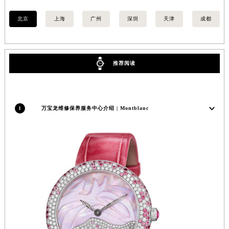
内蒙古自治区锡林郭勒盟市锡林浩特市光明街与额尔敦路交叉口万宝龙售后服务中心（需提前预约）
北京
上海
广州
深圳
天津
成都
内蒙古自治区兴安盟市乌兰浩特市兴安大街万宝龙售后服务中心（需提前预约）
山西省大同市平城区迎宾街万宝龙售后服务中心（需提前预约）
山西省晋城市城区黄华街万宝龙售后服务中心（需提前预约）
推荐阅读
山西省晋中市榆次区顺城街万宝龙售后服务中心（需提前预约）
山西省临汾市尧都区解放路万宝龙售后服务中心（需提前预约）
山西省吕梁市离石区永宁中路与建设街交叉口万宝龙售后服务中心（需提前预约）
1
万宝龙维修保养服务中心介绍 | Montblanc
山西省朔州市朔城区怡西路与鄯阳西街交汇处万宝龙售后服务中心（需提前预约）
山西省忻州市忻府区和平东街与七一南路交叉口万宝龙售后服务中心（需提前预约）
山西省阳泉市郊区平阳东街与新城大道交叉口万宝龙售后服务中心（需提前预约）
山西省运城市盐湖区河东街万宝龙售后服务中心（需提前预约）
山西省长治市潞州区英雄中路万宝龙售后服务中心（需提前预约）
山西省太原市迎泽区迎泽街道解放路15号亨得利名表维修授权店3楼万宝龙售后服务中心（需提前预约）
天津市和平区赤峰道136号天津国际金融中心26层2603室万宝龙售后服务中心（需提前预约）
安徽省安庆市迎江区人民路万宝龙售后服务中心（需提前预约）
安徽省蚌埠市蚌山区淮河路万宝龙售后服务中心（需提前预约）