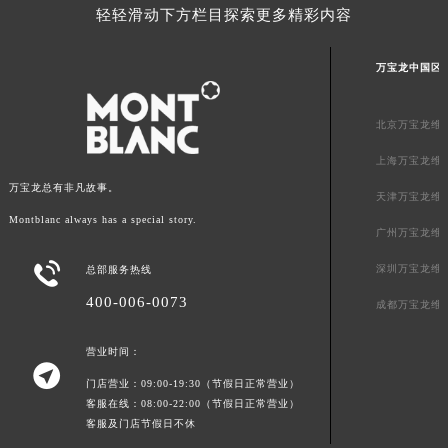
轻轻滑动下方栏目探索更多精彩内容
山东省威海市环翠区新威海路89号振华商厦一楼名表维修万宝龙售后服务中心（需提前预约）
山东省潍坊市奎文区东风东街万宝龙售后服务中心（需提前预约）
万宝龙中国区
山东省枣庄市滕州市北辛路与善国路交叉口万宝龙售后服务中心（需提前预约）
山东省淄博市张店区金晶大道万宝龙售后服务中心（需提前预约）
北京万宝龙维
上海市黄浦区南京东路299号宏伊国际广场写字楼8层806室万宝龙售后服务中心（需提前预约）
上海市徐汇区虹桥路3号港汇中心2座37层3705室万宝龙售后服务中心（需提前预约）
上海万宝龙维
浙江省杭州市上城区钱江路1366号华润大厦A座5层503-5室万宝龙售后服务中心（需提前预约）
万宝龙总有非凡故事。
天津万宝龙维
浙江省湖州市吴兴区劳动路万宝龙售后服务中心（需提前预约）
Montblanc always has a special story.
广州万宝龙维
浙江省嘉兴市南湖区广益路705号嘉兴世界贸易中心A座13层1304室万宝龙售后服务中心（需提前预约）

深圳万宝龙维
总部服务热线
浙江省金华市金东区东市南街777号金华万达广场4号楼22楼2209室万宝龙售后服务中心（需提前预约）
浙江省丽水市莲都区解放街万宝龙售后服务中心（需提前预约）
400-006-0073
成都万宝龙维
浙江省宁波市江北区大闸南路500号来福士广场办公楼20层2009室万宝龙售后服务中心（需提前预约）
营业时间：
浙江省衢州市柯城区上街万宝龙售后服务中心（需提前预约）

浙江省绍兴市越城区胜利东路379号世茂天际中心写字楼8层805室万宝龙售后服务中心（需提前预约）
门店营业：09:00-19:30（节假日正常营业）
客服在线：08:00-22:00（节假日正常营业）
浙江省舟山市定海区解放东路万宝龙售后服务中心（需提前预约）
客服及门店节假日不休
澳门特别行政区大堂区议事亭前地（新马路）万宝龙售后服务中心（需提前预约）