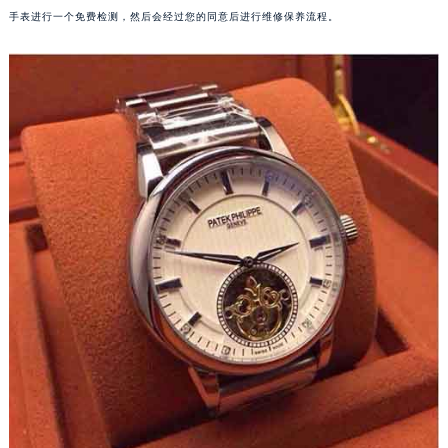
手表进行一个免费检测，然后会经过您的同意后进行维修保养流程。
福州市鼓楼区五四路128-1号恒力城写字楼15层03室（需提前预约）
成都市锦江区人民东路6号SAC东原中心写字楼24层2406B室（需提前预约）
重庆市江北区观音桥步行街2号融恒时代广场写字楼9层902室（需提前预约）
长沙市芙蓉区定王台街道建湘路393号世茂环球金融中心写字楼（芙蓉广场）10层13室（需提前预约）
郑州市二七区铭功路10号华润大厦写字楼29层2905室（需提前预约）
太原市迎泽区解放路15号亨得利名表服务中心（品牌授权店）3层整层（需提前预约）
沈阳市沈河区中街路137号亨得利名表服务中心（品牌授权店）1层整层（需提前预约）
沈阳市沈河区中街路83号亨得利名表服务中心（品牌授权店）1层整层（需提前预约）
乌鲁木齐市天山区红山路26号时代广场（CCMALL）C座17层17-B（需提前预约）
温州市鹿城区锦绣路1067号置信广场10层1015室（需提前预约）
哈尔滨市道里区友谊西路600号富力中心T2座写字楼29层03室（需提前预约）
大连市中山区人民路15号国际金融大厦7层G室（需提前预约）
佛山市禅城区季华五路57号万科金融中心C座12层1205室（需提前预约）
东莞市东城街道鸿福东路1号民盈国贸中心T1写字楼9层907室（需提前预约）
无锡市梁溪区人民中路139号恒隆广场写字楼1座11层1104室（需提前预约）
南通市崇川区工农路57号圆融广场写字楼16层1603室（需提前预约）