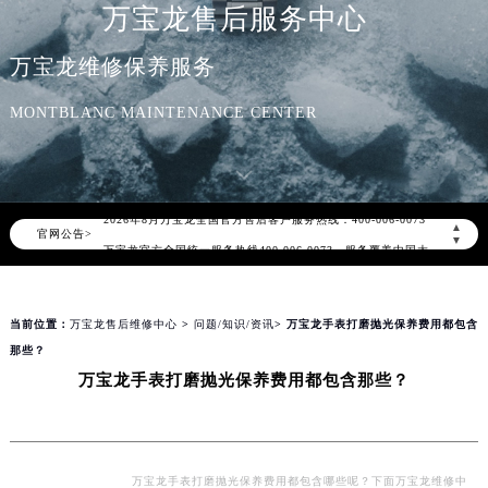
万宝龙售后服务中心
万宝龙维修保养服务
MONTBLANC MAINTENANCE CENTER
2026年8月万宝龙中国区售后服务网络优化升级公告
2026年8月万宝龙全国官方售后客户服务热线：400-006-0073
▲
官网公告>
万宝龙官方全国统一服务热线400-006-0073，服务覆盖中国大陆、香港、澳门、台湾全部区域（非大陆需加拨“+86”）
▼
2026年8月万宝龙售后服务中心最新网点地址：
北京市朝阳区建国门外大街甲6号华熙国际中心写字楼D座11层1102室（北京总部）（需提前预约）
当前位置：
万宝龙售后维修中心
>
问题/知识/资讯
> 万宝龙手表打磨抛光保养费用都包含
北京市东城区东长安街1号东方广场写字楼W3座6层602室（需提前预约）
那些？
天津市和平区赤峰道136号天津国际金融中心写字楼26层2603室（需提前预约）
万宝龙手表打磨抛光保养费用都包含那些？
上海市徐汇区虹桥路3号港汇中心写字楼2座37层3705室（需提前预约）
上海市黄浦区南京东路299号宏伊国际广场写字楼8层806室（需提前预约）
南京市秦淮区中山南路1号（新街口）南京中心写字楼22层C1-1室（需提前预约）
常州市新北区龙锦路1590号现代传媒中心写字楼5号楼10层1008室（需提前预约）
万宝龙手表打磨抛光保养费用都包含哪些呢？下面万宝龙维修中