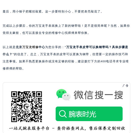
南宁市青秀区金湖路59号地王大厦12楼1224室（需提前预约）
最后，用小锤子把螺丝敲紧。这一步要特别小心，不要把表壳敲花了。
合肥市蜀山区潜山路111号万象城华润大厦B座12楼03室（需提前预约）
泉州市丰泽区宝洲路729号浦西万达中心写字楼A座7楼709室（需提前预约）
完成以上步骤后，你的万宝龙手表就换上了新的钢带啦！是不是很简单呢？当然，如果你
青岛市南区山东路6号华润大厦B座22层04室（需提前预约）
觉得太麻烦，也可以直接去专业的维修中心找师傅来帮你换。
烟台市芝罘区胜利路139号万达金融中心A座907室（需提前预约）
以上就是
北京
万宝龙维修
中心
为您分享的：“
万宝龙手表皮带可以换钢带吗？具体步骤是
长春市朝阳区西安大路727号中银大厦A座(旺进大厦)18层09室（需提前预约）
什么？
”的信息了。总之，万宝龙手表的皮带可以更换为钢带，但需要一定的操作技巧和
贵阳市南明区都司高架桥路33号亨特国际金融中心14楼14D（需提前预约）
注意事项。如果不熟悉更换操作或没有足够的经验，建议拨打下方的400电话寻求专业维
昆明市盘龙区北京路928号同德昆明广场写字楼10层06室（需提前预约）
修师傅的帮助。
石家庄市长安区中山东路39号勒泰中心写字楼B座13层07室（需提前预约）
西安市碑林区南关正街88号华侨城长安国际中心E座6楼10室（需提前预约）
海口市龙华区金贸东路5号海口华润大厦B座17层1707室（需提前预约）
唐山市路南区新华东道100号万达广场写字楼A座10层1002室（需提前预约）
台州市椒江区东海大道1800号腾达中心东1幢20楼2002室（需提前预约）
内蒙古自治区呼和浩特市玉泉区大学西街70号华润万象城写字楼（鄂尔多斯大厦）23层2326室（需提前预约）
甘肃省兰州市七里河区西津西路16号兰州中心写字楼21层2102室（需提前预约）
重庆市解放碑渝中区民权路28号英利国际金融中心写字楼20层01室（需提前预约）