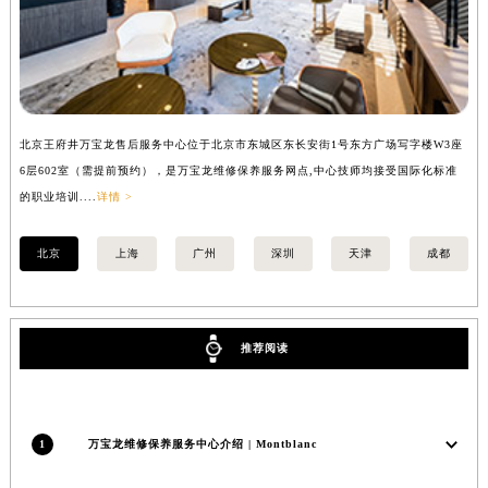
山西省大同市平城区迎宾街万宝龙售后服务中心（需提前预约）
山西省晋城市城区黄华街万宝龙售后服务中心（需提前预约）
山西省晋中市榆次区顺城街万宝龙售后服务中心（需提前预约）
山西省临汾市尧都区解放路万宝龙售后服务中心（需提前预约）
山西省吕梁市离石区永宁中路与建设街交叉口万宝龙售后服务中心（需提前预约）
北京王府井万宝龙售后服务中心位于北京市东城区东长安街1号东方广场写字楼W3座
上
6层602室（需提前预约），是万宝龙维修保养服务网点,中心技师均接受国际化标准
8
山西省朔州市朔城区怡西路与鄯阳西街交汇处万宝龙售后服务中心（需提前预约）
的职业培训....
详情 >
业培
山西省忻州市忻府区和平东街与七一南路交叉口万宝龙售后服务中心（需提前预约）
山西省阳泉市郊区平阳东街与新城大道交叉口万宝龙售后服务中心（需提前预约）
北京
上海
广州
深圳
天津
成都
山西省运城市盐湖区河东街万宝龙售后服务中心（需提前预约）
山西省长治市潞州区英雄中路万宝龙售后服务中心（需提前预约）
山西省太原市迎泽区迎泽街道解放路15号亨得利名表维修授权店3楼万宝龙售后服务中心（需提前预约）
推荐阅读
天津市和平区赤峰道136号天津国际金融中心26层2603室万宝龙售后服务中心（需提前预约）
安徽省安庆市迎江区人民路万宝龙售后服务中心（需提前预约）
安徽省蚌埠市蚌山区淮河路万宝龙售后服务中心（需提前预约）
1
万宝龙维修保养服务中心介绍 | Montblanc
安徽省亳州市谯城区魏武大道万宝龙售后服务中心（需提前预约）
安徽省池州市贵池区长江路万宝龙售后服务中心（需提前预约）