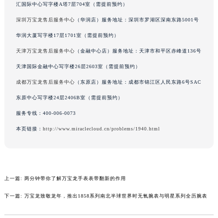
汇国际中心写字楼A塔7层704室（需提前预约）
吉林省四平市铁东区紫气大路与南九经街交汇处万宝龙售后服务中心（需提前预约）
深圳万宝龙售后服务中心
（华润店）服务地址：深圳市罗湖区深南东路5001号
吉林省松原市宁江区五环大街万宝龙售后服务中心（需提前预约）
华润大厦写字楼17层1701室（需提前预约）
吉林省通化市东昌区环通乡江南大街万宝龙售后服务中心（需提前预约）
吉林省延边市延吉市解放路万宝龙售后服务中心（需提前预约）
天津万宝龙售后服务中心
（金融中心店）服务地址：天津市和平区赤峰道136号
辽宁省鞍山市铁东区站前街万宝龙售后服务中心（需提前预约）
天津国际金融中心写字楼26层2603室（需提前预约）
辽宁省本溪市平山区胜利路万宝龙售后服务中心（需提前预约）
成都万宝龙售后服务中心
（东原店）服务地址：成都市锦江区人民东路6号SAC
辽宁省朝阳市双塔区新华路万宝龙售后服务中心（需提前预约）
东原中心写字楼24层2406B室（需提前预约）
辽宁省丹东市振兴区七经街万宝龙售后服务中心（需提前预约）
服务专线：
400-006-0073
辽宁省抚顺市新抚区东一路万宝龙售后服务中心（需提前预约）
本页链接：
http://www.miraclecloud.cn/problems/1940.html
辽宁省阜新市海州区解放大街万宝龙售后服务中心（需提前预约）
辽宁省葫芦岛市连山区中央路万宝龙售后服务中心（需提前预约）
辽宁省锦州市古塔区中央大街万宝龙售后服务中心（需提前预约）
辽宁省辽阳市白塔区新运大街万宝龙售后服务中心（需提前预约）
上一篇:
两分钟带你了解万宝龙手表表带翻新的作用
辽宁省盘锦市兴隆台区石油大街万宝龙售后服务中心（需提前预约）
下一篇:
万宝龙致敬龙年，推出1858系列南北半球世界时无氧腕表与明星系列全历腕表
辽宁省铁岭市银州区南马路万宝龙售后服务中心（需提前预约）
辽宁省营口市站前区市府路与渤海大街交叉口万宝龙售后服务中心（需提前预约）