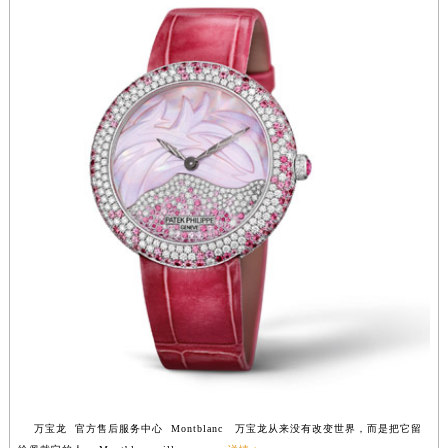
安徽省滁州市琅琊区南谯北路万宝龙售后服务中心（需提前预约）
安徽省阜阳市颍州区颍州北路万宝龙售后服务中心（需提前预约）
安徽省淮北市相山区淮海路万宝龙售后服务中心（需提前预约）
安徽省淮南市田家庵区国庆中路万宝龙售后服务中心（需提前预约）
安徽省黄山市屯溪区黄山西路万宝龙售后服务中心（需提前预约）
安徽省六安市金安区解放中路万宝龙售后服务中心（需提前预约）
安徽省马鞍山市雨山区湖南西路万宝龙售后服务中心（需提前预约）
安徽省宿州市埇桥区人民中路万宝龙售后服务中心（需提前预约）
安徽省铜陵市铜官区石城大道万宝龙售后服务中心（需提前预约）
安徽省芜湖市镜湖区中山路步行街万宝龙售后服务中心（需提前预约）
安徽省宣城市宣州区叠嶂西路万宝龙售后服务中心（需提前预约）
福建省龙岩市新罗区九一南路万宝龙售后服务中心（需提前预约）
福建省南平市建阳区人民西路万宝龙售后服务中心（需提前预约）
福建省宁德市蕉城区天湖东路万宝龙售后服务中心（需提前预约）
福建省莆田市城厢区霞林街道荔华东大道万宝龙售后服务中心（需提前预约）
万宝龙 官方售后服务中心 Montblanc 万宝龙从来没有改变世界，而是把它留
福建省三明市三元区东乾二路万宝龙售后服务中心（需提前预约）