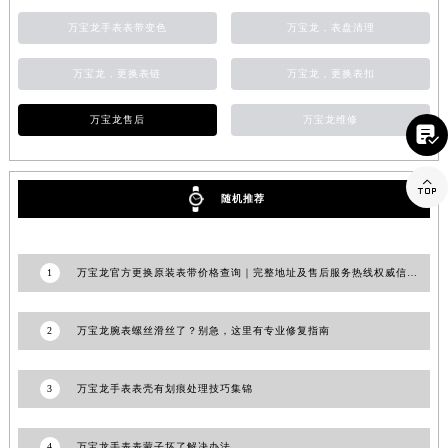
江西省南昌市红谷滩新区红谷中大道998号绿地双子塔（中央广场）A1座办公楼14层1407室万宝龙售后服务中心（需提前预约）
万宝龙手表表带变色
万宝龙，表盘清理
江西省萍乡市安源区萍安北大道与康庄路交叉口万宝龙售后服务中心（需提前预约）
万宝龙，更换表链
万宝龙，更换表扣
江西省上饶市信州区滨江西路万宝龙售后服务中心（需提前预约）
江西省新余市渝水区北湖西路万宝龙售后服务中心（需提前预约）
万宝龙售后
万宝龙维修

江西省宜春市袁州区中山中路万宝龙售后服务中心（需提前预约）
江西省鹰潭市月湖区胜利东路万宝龙售后服务中心（需提前预约）

山东省德州市德城区东风中路万宝龙售后服务中心（需提前预约）
随机推荐
山东省东营市东营区济南路万宝龙售后服务中心（需提前预约）
山东省济南市历下区经十路11111号华润中心写字楼（万象城）15层1508室万宝龙售后服务中心（需提前预约）
山东省济宁市任城区太白楼路万宝龙售后服务中心（需提前预约）
1
万宝龙官方更换原装表带价格查询｜完整地址及售后服务热线权威信息公告（2026年6月最新）
山东省莱芜市文化南路8号银座商城名表维修一楼名表维修万宝龙售后服务中心（需提前预约）
山东省临沂市兰山区解放路万宝龙售后服务中心（需提前预约）
2
万宝龙腕表螺丝滑丝了？别急，这里有专业修复指南
山东省日照市东港区烟台路万宝龙售后服务中心（需提前预约）
山东省泰安市泰山区财源街道泰山大街万宝龙售后服务中心（需提前预约）
3
万宝龙手表表壳有划痕处理技巧集锦
山东省威海市环翠区新威海路89号振华商厦一楼名表维修万宝龙售后服务中心（需提前预约）
山东省潍坊市奎文区东风东街万宝龙售后服务中心（需提前预约）
4
万宝龙手表表蒙子坏了解决办法