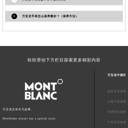
山东省枣庄市滕州市北辛路与善国路交叉口万宝龙售后服务中心（需提前预约）
山东省淄博市张店区金晶大道万宝龙售后服务中心（需提前预约）
5
万宝龙手表怎么保养最好？（保养方法）
上海市黄浦区南京东路299号宏伊国际广场写字楼8层806室万宝龙售后服务中心（需提前预约）
上海市徐汇区虹桥路3号港汇中心2座37层3705室万宝龙售后服务中心（需提前预约）
浙江省杭州市上城区钱江路1366号华润大厦A座5层503-5室万宝龙售后服务中心（需提前预约）
浙江省湖州市吴兴区劳动路万宝龙售后服务中心（需提前预约）
浙江省嘉兴市南湖区广益路705号嘉兴世界贸易中心A座13层1304室万宝龙售后服务中心（需提前预约）
轻轻滑动下方栏目探索更多精彩内容
浙江省金华市金东区东市南街777号金华万达广场4号楼22楼2209室万宝龙售后服务中心（需提前预约）
浙江省丽水市莲都区解放街万宝龙售后服务中心（需提前预约）
万宝龙中国区
浙江省宁波市江北区大闸南路500号来福士广场办公楼20层2009室万宝龙售后服务中心（需提前预约）
浙江省衢州市柯城区上街万宝龙售后服务中心（需提前预约）
北京万宝龙维
浙江省绍兴市越城区胜利东路379号世茂天际中心写字楼8层805室万宝龙售后服务中心（需提前预约）
浙江省舟山市定海区解放东路万宝龙售后服务中心（需提前预约）
上海万宝龙维
澳门特别行政区大堂区议事亭前地（新马路）万宝龙售后服务中心（需提前预约）
万宝龙总有非凡故事。
天津万宝龙维
澳门特别行政区风顺堂区南湾大马路万宝龙售后服务中心（需提前预约）
Montblanc always has a special story.
广州万宝龙维
澳门特别行政区花地玛堂区关闸广场万宝龙售后服务中心（需提前预约）