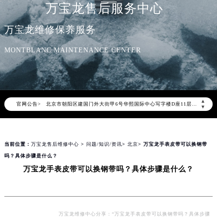
万宝龙售后服务中心
万宝龙维修保养服务
MONTBLANC MAINTENANCE CENTER
2026年8月万宝龙中国区售后服务网络优化升级公告
2026年8月万宝龙全国官方售后客户服务热线：400-006-0073
万宝龙官方全国统一服务热线400-006-0073，服务覆盖中国大陆、香港、澳门、台湾全部区域（非大陆需加拨“+86”）
2026年8月万宝龙售后服务中心最新网点地址：
▲
官网公告>
北京市朝阳区建国门外大街甲6号华熙国际中心写字楼D座11层1102室（北京总部）（需提前预约）
▼
北京市东城区东长安街1号东方广场写字楼W3座6层602室（需提前预约）
天津市和平区赤峰道136号天津国际金融中心写字楼26层2603室（需提前预约）
当前位置：
万宝龙售后维修中心
>
问题/知识/资讯
>
北京
> 万宝龙手表皮带可以换钢带
上海市徐汇区虹桥路3号港汇中心写字楼2座37层3705室（需提前预约）
吗？具体步骤是什么？
上海市黄浦区南京东路299号宏伊国际广场写字楼8层806室（需提前预约）
万宝龙手表皮带可以换钢带吗？具体步骤是什么？
南京市秦淮区中山南路1号（新街口）南京中心写字楼22层C1-1室（需提前预约）
常州市新北区龙锦路1590号现代传媒中心写字楼5号楼10层1008室（需提前预约）
徐州市鼓楼区淮海东路29号苏宁广场IFC国际金融中心写字楼35层3508室（需提前预约）
扬州市邗江区国展路29号星耀天地写字楼1号楼18层1803室（需提前预约）
万宝龙维修中心分享：“万宝龙手表皮带可以换钢带吗？具体步骤