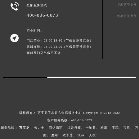

深圳万宝龙维
总部服务热线
澳门特别行政区花王堂区大三巴商圈万宝龙售后服务中心（需提前预约）
澳门特别行政区嘉模堂区官也街万宝龙售后服务中心（需提前预约）
400-006-0073
成都万宝龙维
澳门省路氹城市金光大道万宝龙售后服务中心（需提前预约）
营业时间：
澳门特别行政区望德堂区塔石广场万宝龙售后服务中心（需提前预约）

福建省福州市鼓楼区五四路128-1号恒力城写字楼15层03室万宝龙售后服务中心（需提前预约）
门店营业：09:00-19:30（节假日正常营业）
客服在线：08:00-22:00（节假日正常营业）
福建省厦门市思明区湖滨东路95号万象城华润大厦B座11层1104室万宝龙售后服务中心（需提前预约）
客服及门店节假日不休
广东省潮州市潮安区新风路与潮汕路交汇处万宝龙售后服务中心（需提前预约）
广东省广州市天河区天河路230号万菱汇国际中心A塔7层704室万宝龙售后服务中心（需提前预约）
广东省广州市越秀区环市东路371-375号世界贸易中心大厦南塔15层1507室万宝龙售后服务中心（需提前预约）
广东省河源市源城区越王大道万宝龙售后服务中心（需提前预约）
广东省惠州市惠城区江北文昌一路7号华贸大厦1座30层3005室万宝龙售后服务中心（需提前预约）
广东省江门市蓬江区广场西路万宝龙售后服务中心（需提前预约）
广东省揭阳市榕城进贤门步行街万宝龙售后服务中心（需提前预约）
版权所有：
万宝龙手表官方售后服务中心
Copyright © 2018-2032
广东省茂名市电白区水东街道迎宾大道万宝龙售后服务中心（需提前预约）
客户服务热线：
400-006-0073
广东省梅州市梅江区金燕大道万宝龙售后服务中心（需提前预约）
服务品牌：
万宝龙
、
劳力士
、
百达翡丽
、
江诗丹顿
、
卡地亚
、
积家
、
宝珀
、
宝玑
、
万
国
、
萧邦
、
欧米茄
、
浪琴
、
天梭
广东省清远市清城区湖西路万宝龙售后服务中心（需提前预约）