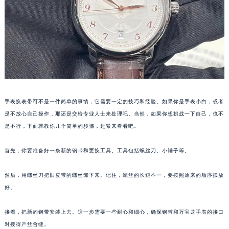
重庆市江北区观音桥步行街2号融恒时代广场写字楼9层902室（需提前预约）
长沙市芙蓉区定王台街道建湘路393号世茂环球金融中心写字楼（芙蓉广场）10层13室（需提前预约）
郑州市二七区铭功路10号华润大厦写字楼29层2905室（需提前预约）
太原市迎泽区解放路15号亨得利名表服务中心（品牌授权店）3层整层（需提前预约）
沈阳市沈河区中街路137号亨得利名表服务中心（品牌授权店）1层整层（需提前预约）
沈阳市沈河区中街路83号亨得利名表服务中心（品牌授权店）1层整层（需提前预约）
乌鲁木齐市天山区红山路26号时代广场（CCMALL）C座17层17-B（需提前预约）
手表换表带可不是一件简单的事情，它需要一定的技巧和经验。如果你是手表小白，或者
温州市鹿城区锦绣路1067号置信广场10层1015室（需提前预约）
是不放心自己操作，那还是交给专业人士来处理吧。当然，如果你想挑战一下自己，也不
哈尔滨市道里区友谊西路600号富力中心T2座写字楼29层03室（需提前预约）
是不行，下面就教你几个简单的步骤，赶紧来看看吧。
大连市中山区人民路15号国际金融大厦7层G室（需提前预约）
首先，你要准备好一条新的钢带和更换工具。工具包括螺丝刀、小锤子等。
佛山市禅城区季华五路57号万科金融中心C座12层1205室（需提前预约）
东莞市东城街道鸿福东路1号民盈国贸中心T1写字楼9层907室（需提前预约）
然后，用螺丝刀把旧皮带的螺丝卸下来。记住，螺丝的长短不一，要按照原来的顺序摆放
无锡市梁溪区人民中路139号恒隆广场写字楼1座11层1104室（需提前预约）
好。
南通市崇川区工农路57号圆融广场写字楼16层1603室（需提前预约）
苏州市苏州工业园区星港街199号苏州中心办公楼C座22层08室（需提前预约）
接着，把新的钢带安装上去。这一步需要一些耐心和细心，确保钢带和万宝龙手表的接口
对接得严丝合缝。
武汉市江汉区解放大道686号世界贸易大厦38层09室（需提前预约）