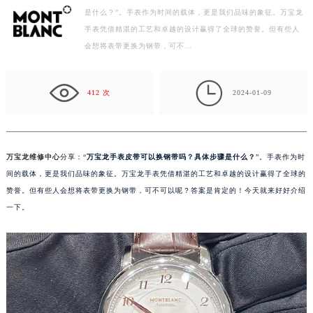
是什么？”。手表作为时间的载体，更是我们品味的象征。万宝龙
盐城市盐都区世纪大道5号盐城金融城写字楼1号楼16层1604室（需提前预约）
手表凭借精湛的工艺和卓越的设计赢得了全球的赞誉。但有些人
泰州市海陵区永定东路399号置地商务中心东塔写字楼（华润万象城）17层1706室（需提前预约）
会想将表带更换为钢带，可不…
宁波市江北区大闸南路500号来福士广场办公楼20层2009室（需提前预约）
杭州市上城区钱江路1366号华润大厦写字楼A座5层503-5室（需提前预约）

金华市金东区东市南街777号金华万达广场写字楼4号楼22层2209室（需提前预约）
412 次
2024-01-09
绍兴市越城区胜利东路379号世茂天际中心写字楼8层805室（需提前预约）
嘉兴市南湖区广益路705号嘉兴世界贸易中心写字楼A座13层1304室（需提前预约）
南昌市红谷滩新区红谷中大道998号绿地双子塔（中央广场）A1座办公楼14层07室（需提前预约）
万宝龙维修中心
分享：“
万宝龙手表皮带可以换钢带吗？具体步骤是什么？
”。手表作为时
济南市历下区经十路11111号华润中心写字楼（万象城）15层1508室（需提前预约）
间的载体，更是我们品味的象征。万宝龙手表凭借精湛的工艺和卓越的设计赢得了全球的
广州市天河区天河路230号万菱汇国际中心写字楼A塔7层704室（需提前预约）
赞誉。但有些人会想将表带更换为钢带，可不可以呢？答案是肯定的！今天就来好好介绍
一下。
广州市越秀区环市东路371-375号世界贸易中心大厦南塔写字楼15层07室（需提前预约）
深圳市罗湖区深南东路5001号华润大厦写字楼17层1701室（需提前预约）
惠州市惠城区江北文昌一路7号华贸大厦写字楼1座30层05室（需提前预约）
厦门市思明区湖滨东路95号华润大厦写字楼B座11层1104室（需提前预约）
福州市鼓楼区五四路128-1号恒力城写字楼15层03室（需提前预约）
成都市锦江区人民东路6号SAC东原中心写字楼24层2406B室（需提前预约）