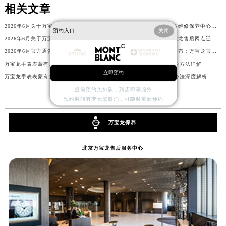
相关文章
辽宁省沈阳市沈河区中街路137号亨得利名表维修授权店1楼万宝龙售后服务中心（需提前预约）
辽宁省沈阳市沈河区中街路83号亨得利名表维修授权店1楼万宝龙售后服务中心（需提前预约）
2026年6月关于万宝龙官方维修保养服务中心搬迁及新增的正式文件全文内容
2026年6月关于万宝龙官方维修保养中心网点搬迁新增的正式文件内容全面公开
预约入口
关闭
北京市朝阳区建国门外大街甲6号华熙国际中心D座11层1102室万宝龙售后服务中心（北京总部）（需提前预约）
2026年6月关于万宝龙官方维修保养中心网点搬迁新增的正式文件内容
2026年6月官方最新：万宝龙售后网点迁址与新设全览
2026年6月官方通告：万宝龙售后网点最新调整（含迁址与新增）
2026年5月最新快讯正式发布：万宝龙官方售后维修保养中心迁址新开事宜
北京市东城区东长安街1号王府井东方广场W3座6层602室万宝龙售后服务中心（需提前预约）
万宝龙手表表蒙有划痕解决技巧
万宝龙手表表蒙子坏了解决方法详解
河北省保定市竞秀区朝阳北大街北国先天下万宝龙售后服务中心（需提前预约）
立即预约
万宝龙手表表蒙有划痕处理方法大全
万宝龙手表表带过短解决办法深度解析
内蒙古自治区阿拉善盟市左旗土尔扈特大街万宝龙售后服务中心（需提前预约）
提前预约免排队，到店即享服务
内蒙古自治区巴彦淖尔市临河区新华街万宝龙售后服务中心（需提前预约）
预约时间有变无需取消，可随时重新预约
内蒙古自治区包头市青山区幸福路甲3号王府井百货名表维修万宝龙售后服务中心（需提前预约）
万宝龙保养
内蒙古自治区赤峰市红山区哈达街万宝龙售后服务中心（需提前预约）
内蒙古自治区鄂尔多斯市东胜区伊金霍洛街万宝龙售后服务中心（需提前预约）
北京万宝龙售后服务中心
内蒙古自治区呼伦贝尔市海拉尔区中央街万宝龙售后服务中心（需提前预约）
内蒙古自治区通辽市科尔沁区明仁大街万宝龙售后服务中心（需提前预约）
内蒙古自治区乌海市海勃湾区人民南路万宝龙售后服务中心（需提前预约）
内蒙古自治区乌兰察布市集宁区恩和大街万宝龙售后服务中心（需提前预约）
内蒙古自治区锡林郭勒盟市锡林浩特市光明街与额尔敦路交叉口万宝龙售后服务中心（需提前预约）
内蒙古自治区兴安盟市乌兰浩特市兴安大街万宝龙售后服务中心（需提前预约）