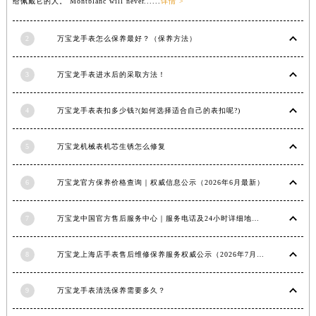
给佩戴它的人。 Montblanc will never......
详情 >
福建省漳州市龙文区步港路万宝龙售后服务中心（需提前预约）
江苏省常州市新北区龙锦路1590号现代传媒中心5号楼10层1008室万宝龙售后服务中心（需提前预约）
2
万宝龙手表怎么保养最好？（保养方法）
江苏省淮安市清江浦区淮海北路万宝龙售后服务中心（需提前预约）
江苏省连云港市海州区通灌北路万宝龙售后服务中心（需提前预约）
3
万宝龙手表进水后的采取方法！
江苏省南京市秦淮区中山南路1号南京中心22层22-C1-C3室万宝龙售后服务中心（需提前预约）
4
万宝龙手表表扣多少钱?(如何选择适合自己的表扣呢?)
江苏省宿迁市宿城区西湖路万宝龙售后服务中心（需提前预约）
江苏省泰州市海陵区永定东路399号置地商务中心东塔（华润万象城）17层1706室万宝龙售后服务中心（需提前预约）
5
万宝龙机械表机芯生锈怎么修复
江苏省徐州市鼓楼区淮海东路29号苏宁广场IFC国际金融中心35层3508室万宝龙售后服务中心（需提前预约）
江苏省盐城市盐都区世纪大道5号盐城金融城写字楼1号楼16层1604室万宝龙售后服务中心（需提前预约）
6
万宝龙官方保养价格查询｜权威信息公示（2026年6月最新）
江苏省扬州市邗江区国展路29号星耀天地写字楼1号楼18层1803室万宝龙售后服务中心（需提前预约）
江苏省镇江市京口区中山东路万宝龙售后服务中心（需提前预约）
7
万宝龙中国官方售后服务中心｜服务电话及24小时详细地址权威信息通知（2026年7月最新）
江西省抚州市临川区赣东大道万宝龙售后服务中心（需提前预约）
江西省赣州市章贡区文清路万宝龙售后服务中心（需提前预约）
8
万宝龙上海店手表售后维修保养服务权威公示（2026年7月最新）
江西省吉安市吉州区井冈山大道万宝龙售后服务中心（需提前预约）
江西省景德镇市珠山区珠山中路万宝龙售后服务中心（需提前预约）
9
万宝龙手表清洗保养需要多久？
江西省九江市浔阳区浔阳路万宝龙售后服务中心（需提前预约）