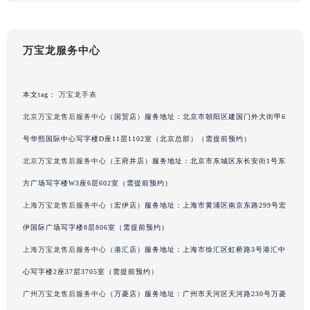
黑龙江省大庆市萨尔图区会战大街万宝龙售后服务中心（需提前预约）
黑龙江省鹤岗市向阳区红军路万宝龙售后服务中心（需提前预约）
万宝龙服务中心
黑龙江省黑河市爱辉区中央街万宝龙售后服务中心（需提前预约）
黑龙江省鸡西市鸡冠区红军路万宝龙售后服务中心（需提前预约）
黑龙江省佳木斯市向阳区长安路万宝龙售后服务中心（需提前预约）
本文tag：
万宝龙手表
黑龙江省牡丹江市东安区太平路万宝龙售后服务中心（需提前预约）
北京万宝龙售后服务中心
（国贸店）服务地址：北京市朝阳区建国门外大街甲6
黑龙江省七台河市桃山区大同街万宝龙售后服务中心（需提前预约）
号华熙国际中心写字楼D座11层1102室（北京总部）（需提前预约）
黑龙江省齐齐哈尔市龙沙区龙华路万宝龙售后服务中心（需提前预约）
北京万宝龙售后服务中心
（王府井店）服务地址：北京市东城区东长安街1号东
黑龙江省双鸭山市尖山区新兴大街万宝龙售后服务中心（需提前预约）
方广场写字楼W3座6层602室（需提前预约）
黑龙江省绥化市北林区新华街与康庄路交叉口万宝龙售后服务中心（需提前预约）
上海万宝龙售后服务中心
（宏伊店）服务地址：上海市黄浦区南京东路299号宏
黑龙江省伊春市伊美区通河路万宝龙售后服务中心（需提前预约）
吉林省白城市洮北区明仁南街万宝龙售后服务中心（需提前预约）
伊国际广场写字楼8层806室（需提前预约）
吉林省白山市浑江区浑江大街万宝龙售后服务中心（需提前预约）
上海万宝龙售后服务中心
（港汇店）服务地址：上海市徐汇区虹桥路3号港汇中
吉林省吉林市船营区河南街万宝龙售后服务中心（需提前预约）
心写字楼2座37层3705室（需提前预约）
吉林省辽源市龙山区人民大街万宝龙售后服务中心（需提前预约）
广州万宝龙售后服务中心
（万菱店）服务地址：广州市天河区天河路230号万菱
吉林省梅河口市新华街道梅河大街万宝龙售后服务中心（需提前预约）