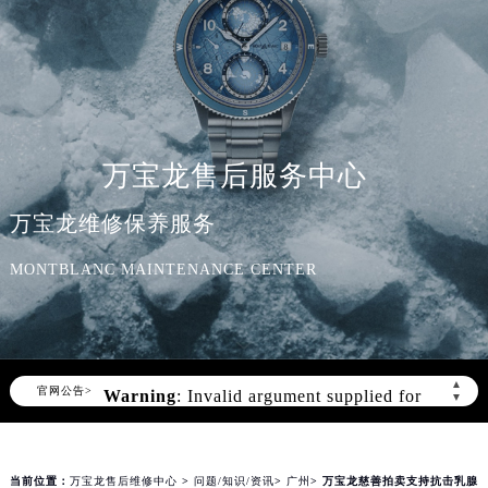
万宝龙售后服务中心
万宝龙维修保养服务
MONTBLANC MAINTENANCE CENTER
Warning
: Invalid argument supplied for
foreach() in
▲
官网公告>
▼
/www/wwwroot/seo/countryt/two/www.miracl
content/themes/montblanc/header.php
on line
166