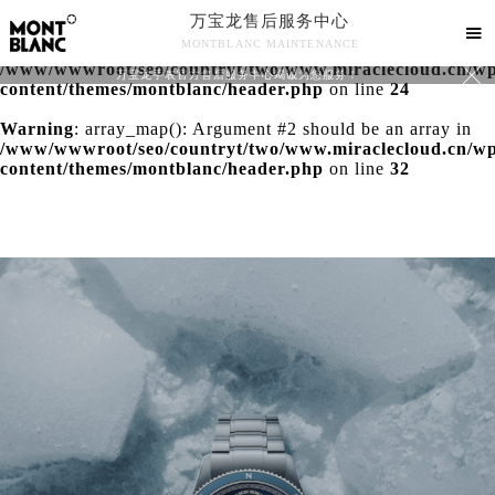
万宝龙售后服务中心
Warning
: extract() expects parameter 1 to be array, null

MONTBLANC MAINTENANCE
given in
/www/wwwroot/seo/countryt/two/www.miraclecloud.cn/w

万宝龙手表官方售后服务中心竭诚为您服务！
content/themes/montblanc/header.php
on line
24
Warning
: array_map(): Argument #2 should be an array in
/www/wwwroot/seo/countryt/two/www.miraclecloud.cn/w
content/themes/montblanc/header.php
on line
32
中心介绍
联系我们