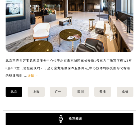
北京王府井万宝龙售后服务中心位于北京市东城区东长安街1号东方广场写字楼W3座
上
6层602室（需提前预约），是万宝龙维修保养服务网点,中心技师均接受国际化标准
8
的职业培训....
详情 >
业培
北京
上海
广州
深圳
天津
成都
推荐阅读