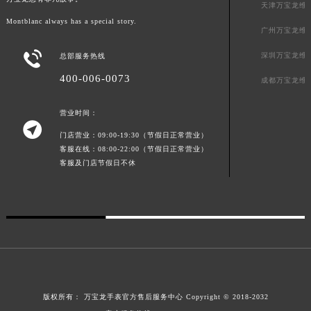
万宝龙总有非凡故事。
天津万宝龙维
Montblanc always has a special story.
广州万宝龙维

深圳万宝龙维
总部服务热线
400-006-0073
成都万宝龙维
营业时间：

门店营业：09:00-19:30（节假日正常营业）
客服在线：08:00-22:00（节假日正常营业）
客服及门店节假日不休
版权所有：
万宝龙手表官方售后服务中心
Copyright © 2018-2032