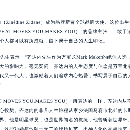
大厦B座12楼03室（需提前预约）
心写字楼A座7楼709室（需提前预约）
2层04室（需提前预约）
inédine Zidane）成为品牌新晋全球品牌大使。这位出
心A座907室（需提前预约）
 MOVES YOU,MAKES YOU）”的品牌主张——敢于
A座(旺进大厦)18层09室（需提前预约）
个人都可以有所成就，留下属于自己的人生印记。
国际金融中心14楼14D（需提前预约）
广场写字楼10层06室（需提前预约）
ki）先生表示：“齐达内先生作为万宝龙Mark Maker的绝佳人
心写字楼B座13层07室（需提前预约）
大的影响力。毫无疑问，齐达内的人生态度与信念是万宝龙
安国际中心E座6楼10室（需提前预约）
代又一代人，也激励着人们追求内心热爱，书写属于自己的
B座17层1707室（需提前预约）
”
写字楼A座10层1002室（需提前预约）
心东1幢20楼2002室（需提前预约）
OVES YOU,MAKES YOU）”所表达的一样，齐达内从
街70号华润万象城写字楼（鄂尔多斯大厦）23层2326室（需
州中心写字楼21层2102室（需提前预约）
心投契。齐达内的非凡人生旅程从家乡法国马赛市北郊的卡
国际金融中心写字楼20层01室（需提前预约）
界。他是明星球员，也是世界闻名的教练，他曾斩获世界杯
宝龙售后服务中心（需提前预约）
，这些功勋与他独一无二的球场风范、出神入化的高超技艺