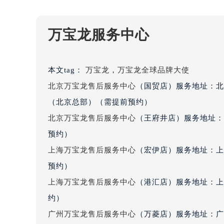
辽宁省沈阳市沈河区中街路83号亨
北京市朝阳区建国门外大街甲6号华熙
万宝龙服务中心
北京市东城区东长安街1号王府井东方
河北省保定市竞秀区朝阳北大街北国
内蒙古自治区阿拉善盟市左旗土尔扈
本文tag：
万宝龙
，
万宝龙全球品牌大使
内蒙古自治区巴彦淖尔市临河区新华
北京万宝龙售后服务中心
（国贸店）服务地址：北
内蒙古自治区包头市青山区幸福路甲
（北京总部）（需提前预约）
内蒙古自治区赤峰市红山区哈达街万
北京万宝龙售后服务中心
（王府井店）服务地址：
内蒙古自治区鄂尔多斯市东胜区伊金
内蒙古自治区呼伦贝尔市海拉尔区中
预约）
内蒙古自治区通辽市科尔沁区明仁大
上海万宝龙售后服务中心
（宏伊店）服务地址：上
内蒙古自治区乌海市海勃湾区人民南
预约）
内蒙古自治区乌兰察布市集宁区恩和
上海万宝龙售后服务中心
（港汇店）服务地址：上
内蒙古自治区锡林郭勒盟市锡林浩特
约）
内蒙古自治区兴安盟市乌兰浩特市兴
广州万宝龙售后服务中心
（万菱店）服务地址：广
山西省大同市平城区迎宾街万宝龙售