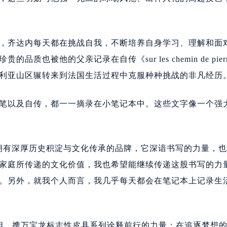
售后服务中心（需提前预约）
售后服务中心（需提前预约）
售后服务中心（需提前预约）
引和影响，齐达内每天都在挑战自我，不断培养自身学习、理解和面
龙售后服务中心（需提前预约）
被他的父亲记录在自传《sur les chemin de pierr
龙售后服务中心（需提前预约）
利亚山区辗转来到法国生活过程中克服种种挑战的非凡经历
龙售后服务中心（需提前预约）
宝龙售后服务中心（需提前预约）
笔以及自传，都一一摘录在小笔记本中。这些文字像一个强
宝龙售后服务中心（需提前预约）
路交叉口万宝龙售后服务中心（需提前预约）
售后服务中心（需提前预约）
拥有深厚历史积淀与文化传承的品牌，它深谙书写的力量，
售后服务中心（需提前预约）
售后服务中心（需提前预约）
家庭所传递的文化价值，我也希望能继续传递这股书写的力
后服务中心（需提前预约）
。另外，就我个人而言，我几乎每天都会在笔记本上记录生
售后服务中心（需提前预约）
宝龙售后服务中心（需提前预约）
经街交汇处万宝龙售后服务中心（需提前预约）
相，携万宝龙标志性皮具系列诠释前行的力量：在追逐梦想