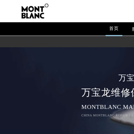
首页
万
万宝龙维修
MONTBLANC MA
CHINA MONTBLANC REPAIR CE