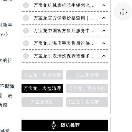
5
万宝龙机械表机芯生锈怎么修复

6
万宝龙官方保养价格查询｜权威信息公示（2026年6月最新）
对新事
7
万宝龙中国官方售后服务中心｜服务电话及24小时详细地址权威信息通知（2026年7月最新）
es》
8
万宝龙上海店手表售后维修保养服务权威公示（2026年7月最新）
。
9
万宝龙手表清洗保养需要多久？
大的护
万宝龙，更换表链
万宝龙维修
也不断激
万宝龙，表盘清理
万宝龙，更换表扣
量，鼓
万宝龙售后
万宝龙手表表带变色
活感
随机推荐
的路途