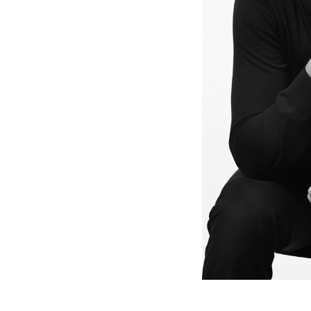
长沙市芙蓉区定王台街道建湘路393
郑州市二七区铭功路10号华润大厦写字
太原市迎泽区解放路15号亨得利名
沈阳市沈河区中街路137号亨得利名
沈阳市沈河区中街路83号亨得利名
乌鲁木齐市天山区红山路26号时代广场
温州市鹿城区锦绣路1067号置信广场
哈尔滨市道里区友谊西路600号富力中
大连市中山区人民路15号国际金融大
佛山市禅城区季华五路57号万科金融中
东莞市东城街道鸿福东路1号民盈国贸
无锡市梁溪区人民中路139号恒隆广场
南通市崇川区工农路57号圆融广场写字
苏州市苏州工业园区星港街199号苏州
武汉市江汉区解放大道686号世界贸易
南宁市青秀区金湖路59号地王大厦12