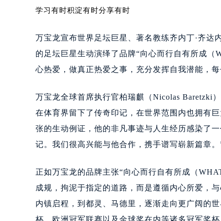
合肥市蜀山区潜山路111号万象城华润
学习有时积淀有时分享有时
泉州市丰泽区宝洲路729号浦西万达中
青岛市南区山东路6号华润大厦B座2
万宝龙宣布世界足坛巨星、著名教练齐内丁·齐达内（Z
烟台市芝罘区胜利路139号万达金融中
的足坛巨星生动演绎了品牌“向心而行自有所成（WHAT
长春市朝阳区西安大路727号中银大厦
心热爱，做真正热爱之事，充分发挥自我潜能，每
贵阳市南明区都司高架桥路33号亨特
昆明市盘龙区北京路928号同德昆明
万宝龙全球首席执行官柏瑞麒（Nicolas Baretz
石家庄市长安区中山东路39号勒泰中
在体育界留下了传奇印记，在世界范围内也拥有巨
西安市碑林区南关正街88号华侨城长
张的生动例证，他的非凡事迹与人生经历感染了一
海口市龙华区金贸东路5号海口华润大厦
记。我们很高兴能与他合作，携手谱写崭新篇章。
唐山市路南区新华东道100号万达广场
台州市椒江区东海大道1800号腾达中
正如万宝龙的品牌主张“向心而行自有所成（WHAT M
内蒙古自治区呼和浩特市玉泉区大学西
甘肃省兰州市七里河区西津西路16号兰
成规，拘泥于指定的道路，而是遵循内心所爱，与
重庆市解放碑渝中区民权路28号英利
内镇启程，到都灵、马德里，逐渐走向更广阔的世
黑龙江省大庆市萨尔图区会战大街万
杯、欧洲冠军联赛以及金球奖在内等诸多冠军奖杯