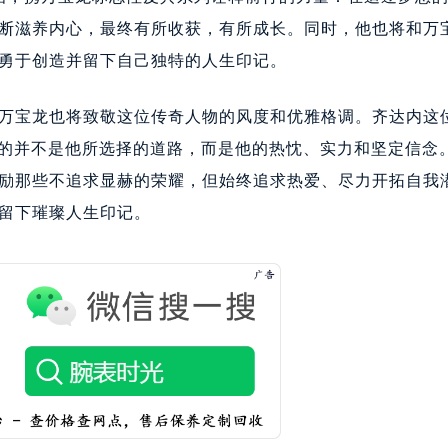
售后服务中心（需提前预约）
断滋养内心，最终有所收获，有所成长。同时，他也将和万
万宝龙售后服务中心（需提前预约）
勇于创造并留下自己独特的人生印记。
后服务中心（需提前预约）
后服务中心（需提前预约）
万宝龙也将致敬这位传奇人物的风度和优雅格调。齐达内这
后服务中心（需提前预约）
奇的并不是他所选择的道路，而是他的热忱、实力和坚定信念
后服务中心（需提前预约）
励那些不追求显赫的荣耀，但始终追求热爱、尽力开拓自我
后服务中心（需提前预约）
后服务中心（需提前预约）
留下璀璨人生印记。
售后服务中心（需提前预约）
售后服务中心（需提前预约）
售后服务中心（需提前预约）
售后服务中心（需提前预约）
龙售后服务中心（需提前预约）
后服务中心（需提前预约）
街交叉口万宝龙售后服务中心（需提前预约）
得利名表维修授权店1楼万宝龙售后服务中心（需提前预约）