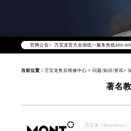
2026年8月万宝龙中国区售后服务
2026年8月万宝龙全国官方售后客户服务热
万宝龙官方全国统一服务热线400-0
官网公告>
2026年8月万宝龙售后服务中心最新
北京市朝阳区建国门外大街甲6号华熙
北京市东城区东长安街1号东方广场写
天津市和平区赤峰道136号天津国际金
当前位置：
万宝龙售后维修中心
>
问题/知识/资讯
>
上海市徐汇区虹桥路3号港汇中心写字楼
著名教
上海市黄浦区南京东路299号宏伊国
南京市秦淮区中山南路1号（新街口）
常州市新北区龙锦路1590号现代传媒
徐州市鼓楼区淮海东路29号苏宁广场I
扬州市邗江区国展路29号星耀天地写字
万宝龙（Montbla
盐城市盐都区世纪大道5号盐城金融城写