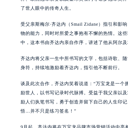
黑龙江省鹤岗市向阳区红军路万宝龙
了世人眼中的传奇人生。
黑龙江省黑河市爱辉区中央街万宝龙
黑龙江省鸡西市鸡冠区红军路万宝龙
受父亲斯梅尔·齐达内（Smail Zidane）指
黑龙江省佳木斯市向阳区长安路万宝
物的能力，同时对所爱之事抱有不懈的热情。这些珍贵的品质也
黑龙江省牡丹江市东安区太平路万宝
中，这本书由齐达内亲自作序，讲述了他从阿尔及
黑龙江省七台河市桃山区大同街万宝
黑龙江省齐齐哈尔市龙沙区龙华路万
齐达内将父亲一生中所书写的文字，包括诗歌、随
黑龙江省双鸭山市尖山区新兴大街万
身符，持续地激励着齐达内，指引他不断前行。
黑龙江省绥化市北林区新华街与康庄
黑龙江省伊春市伊美区通河路万宝龙
谈及此次合作，齐达内笑着说道：“万宝龙是一个
吉林省白城市洮北区明仁南街万宝龙
吉林省白山市浑江区浑江大街万宝龙
励世人，以书写记录时代脉搏。受益于我父亲以及
吉林省吉林市船营区河南街万宝龙售
励人们执笔书写，勇于创造并留下自己的人生印记
吉林省辽源市龙山区人民大街万宝龙
悟…并不只是练习签名！”
吉林省梅河口市新华街道梅河大街万
吉林省四平市铁东区紫气大路与南九
9月起，齐达内将在万宝龙品牌市场营销活动中亮