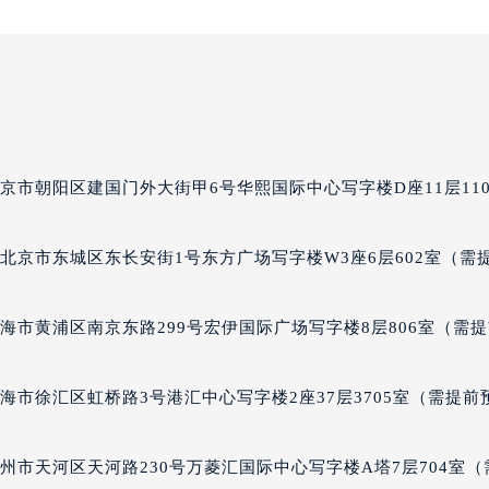
得利名表维修授权店1楼万宝龙售后服务中心（需提前预约）
国际中心D座11层1102室万宝龙售后服务中心（北京总部）（
广场W3座6层602室万宝龙售后服务中心（需提前预约）
先天下万宝龙售后服务中心（需提前预约）
特大街万宝龙售后服务中心（需提前预约）
街万宝龙售后服务中心（需提前预约）
京市朝阳区建国门外大街甲6号华熙国际中心写字楼D座11层110
3号王府井百货名表维修万宝龙售后服务中心（需提前预约）
宝龙售后服务中心（需提前预约）
北京市东城区东长安街1号东方广场写字楼W3座6层602室（需
霍洛街万宝龙售后服务中心（需提前预约）
央街万宝龙售后服务中心（需提前预约）
街万宝龙售后服务中心（需提前预约）
海市黄浦区南京东路299号宏伊国际广场写字楼8层806室（需
路万宝龙售后服务中心（需提前预约）
大街万宝龙售后服务中心（需提前预约）
海市徐汇区虹桥路3号港汇中心写字楼2座37层3705室（需提前
市光明街与额尔敦路交叉口万宝龙售后服务中心（需提前预约）
安大街万宝龙售后服务中心（需提前预约）
州市天河区天河路230号万菱汇国际中心写字楼A塔7层704室（
后服务中心（需提前预约）