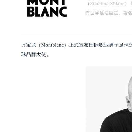
（Zinédine Zi
泰州市海陵区永定东路399号置地商
宁波市江北区大闸南路500号来福士广
布世界足坛巨星、著名
杭州市上城区钱江路1366号华润大厦
金华市金东区东市南街777号金华万达
绍兴市越城区胜利东路379号世茂天
万宝龙（Montblanc）正式宣布国际职业男子足球运
嘉兴市南湖区广益路705号嘉兴世界贸
南昌市红谷滩新区红谷中大道998号
球品牌大使。
济南市历下区经十路11111号华润中
广州市天河区天河路230号万菱汇国
广州市越秀区环市东路371-375号
深圳市罗湖区深南东路5001号华润大
惠州市惠城区江北文昌一路7号华贸大
厦门市思明区湖滨东路95号华润大厦写
福州市鼓楼区五四路128-1号恒力城
成都市锦江区人民东路6号SAC东原中
重庆市江北区观音桥步行街2号融恒时