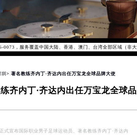
网络优化升级公告
线：400-006-0073
06-0073，服务覆盖中国大陆、香港、澳门、台湾全部区域（非大陆
网点地址：
国际中心写字楼D座11层1102室（北京总部）（需提前预约）
字楼W3座6层602室（需提前预约）
融中心写字楼26层2603室（需提前预约）
深圳
> 著名教练齐内丁·齐达内出任万宝龙全球品牌大使
2座37层3705室（需提前预约）
练齐内丁·齐达内出任万宝龙全球
际广场写字楼8层806室（需提前预约）
南京中心写字楼22层C1-1室（需提前预约）
中心写字楼5号楼10层1008室（需提前预约）
FC国际金融中心写字楼35层3508室（需提前预约）
楼1号楼18层1803室（需提前预约）
nc）正式宣布国际职业男子足球运动员、著名教练齐内丁·齐达内
字楼1号楼16层1604室（需提前预约）