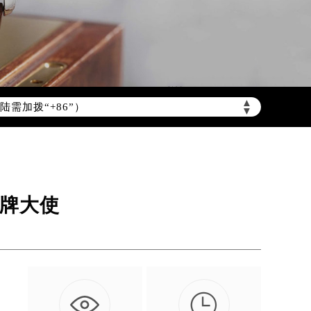
需加拨“+86”）
▲
▼
品牌大使
