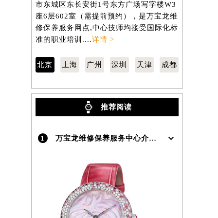
市东城区东长安街1号东方广场写字楼W3
区南京东路
）
座6层602室（需提前预约），是万宝龙维
806室（
修保养服务网点,中心技师均接受国际化标
养服务网点
准的职业培训....
详情 >
职业培训...
北京
上海
广州
深圳
天津
成都
推荐阅读
1
万宝龙维修保养服务中心介绍 | Montblanc