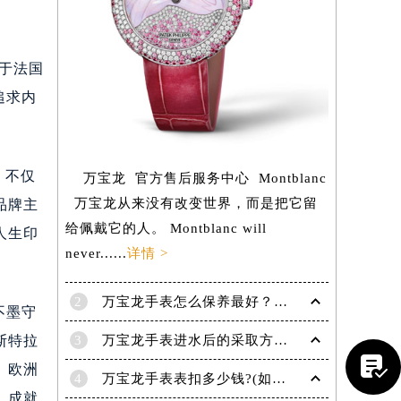
生于法国
追求内
选，不仅
万宝龙 官方售后服务中心 Montblanc
万宝龙从来没有改变世界，而是把它留
品牌主
给佩戴它的人。 Montblanc will
人生印
never......
详情 >
2
万宝龙手表怎么保养最好？（保养方法）
不墨守
提前预约）
斯特拉
3
万宝龙手表进水后的采取方法！

、欧洲
4
万宝龙手表表扣多少钱?(如何选择适合自己的表扣呢?)
，成就