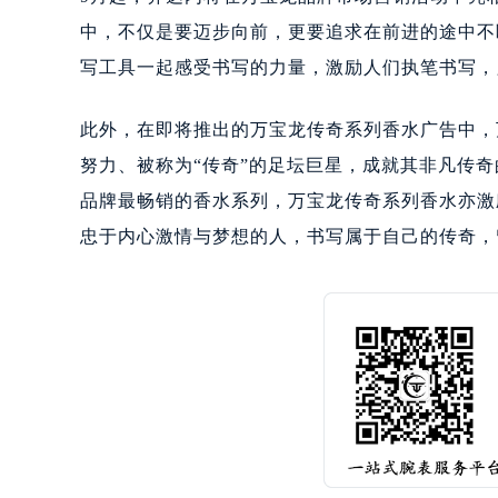
吉林省松原市宁江区五环大街万宝龙
中，不仅是要迈步向前，更要追求在前进的途中不
吉林省通化市东昌区环通乡江南大街
写工具一起感受书写的力量，激励人们执笔书写，
吉林省延边市延吉市解放路万宝龙售
辽宁省鞍山市铁东区站前街万宝龙售
此外，在即将推出的万宝龙传奇系列香水广告中，
辽宁省本溪市平山区胜利路万宝龙售
努力、被称为“传奇”的足坛巨星，成就其非凡传
辽宁省朝阳市双塔区新华路万宝龙售
品牌最畅销的香水系列，万宝龙传奇系列香水亦激
辽宁省丹东市振兴区七经街万宝龙售
辽宁省抚顺市新抚区东一路万宝龙售
忠于内心激情与梦想的人，书写属于自己的传奇，
辽宁省阜新市海州区解放大街万宝龙
辽宁省葫芦岛市连山区中央路万宝龙
辽宁省锦州市古塔区中央大街万宝龙
辽宁省辽阳市白塔区新运大街万宝龙
辽宁省盘锦市兴隆台区石油大街万宝
辽宁省铁岭市银州区南马路万宝龙售
辽宁省营口市站前区市府路与渤海大
辽宁省沈阳市沈河区中街路137号亨