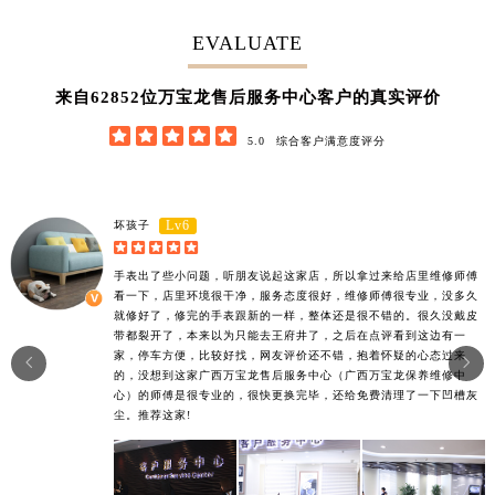
EVALUATE
62852
来自
位万宝龙售后服务中心客户的真实评价





5.0
综合客户满意度评分
Lv6
坏孩子





手表出了些小问题，听朋友说起这家店，所以拿过来给店里维修师傅
看一下，店里环境很干净，服务态度很好，维修师傅很专业，没多久
就修好了，修完的手表跟新的一样，整体还是很不错的。很久没戴皮
带都裂开了，本来以为只能去王府井了，之后在点评看到这边有一
家，停车方便，比较好找，网友评价还不错，抱着怀疑的心态过来


的，没想到这家广西万宝龙售后服务中心（广西万宝龙保养维修中
心）的师傅是很专业的，很快更换完毕，还给免费清理了一下凹槽灰
尘。推荐这家!