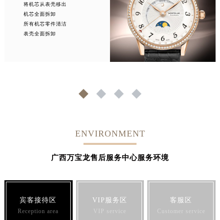
将机芯从表壳移出
机芯全面拆卸
所有机芯零件清洁
表壳全面拆卸
1
2
3
4
ENVIRONMENT
广西万宝龙售后服务中心服务环境
宾客接待区
VIP服务区
客服区
Reception area
VIP service
Customer service