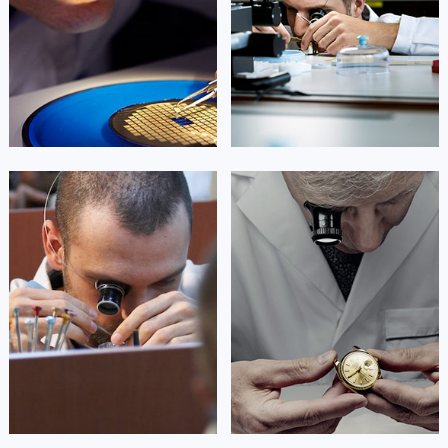


北京万宝龙维修
上海万宝龙维修
艾德琳·亚历桑德拉
艾莉森·安吉莉亚
资深万宝龙技师
资深万宝龙技师
是万宝龙售后服务中心
是万宝龙售后服务中心
(万宝龙保养维修中心)
(万宝龙保养维修中心)
的高级技师之一
的高级技师之一
Guangzhou montblanc Maintain
Shenzhen montblanc Maintain center
center

深圳万宝龙维修

广州万宝龙维修