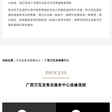
10余名，现已形成了全国专业的万宝龙维修服务团队。
每位对万宝龙时计进行保养维修的专业人员都必须对时计本身、时计历史及其
拥有者抱有充分的尊重。我们认为每一枚时计，都同它的拥有者一样尊贵。我
们保证，您的腕表会得到始终如一的精心保养与维护，保障它的恒久价值与可
靠性能得以世代相传。
当前位置：
万宝龙售后维修中心
> 广西万宝龙维修中心
PROCESS
广西万宝龙售后服务中心送修流程