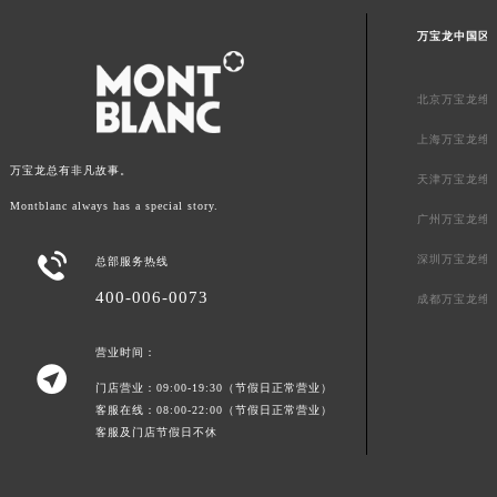
万宝龙中国区
北京万宝龙维
上海万宝龙维
万宝龙总有非凡故事。
天津万宝龙维
Montblanc always has a special story.
广州万宝龙维

深圳万宝龙维
总部服务热线
400-006-0073
成都万宝龙维
营业时间：

门店营业：09:00-19:30（节假日正常营业）
客服在线：08:00-22:00（节假日正常营业）
客服及门店节假日不休