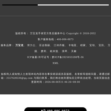
版权所有：
万宝龙手表官方售后服务中心
Copyright © 2018-2032
客户服务热线：
400-006-0073
服务品牌：
万宝龙
、
劳力士
、
百达翡丽
、
江诗丹顿
、
卡地亚
、
积家
、
宝珀
、
宝玑
、
万
国
、
萧邦
、
欧米茄
、
浪琴
、
天梭
ICP备案/许可证号：黔ICP备2025055598号-36
XML
如权利人或知情人士发现本站内容存在事实错误或涉及版权、名誉权等侵权问题，请通过邮
箱：2557628530@qq.com 与我们联系，我们将在收到通知后立即依法处理。当前页面信息
更新时间：2026-08-06T21:46:26+08:00