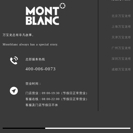
北京万宝龙维
上海万宝龙维
万宝龙总有非凡故事。
天津万宝龙维
Montblanc always has a special story.
广州万宝龙维

深圳万宝龙维
总部服务热线
400-006-0073
成都万宝龙维
营业时间：

门店营业：09:00-19:30（节假日正常营业）
客服在线：08:00-22:00（节假日正常营业）
客服及门店节假日不休