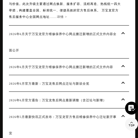
来规模
与价值。此次升级主要通过网点焕新、服务扩容、流程再造、热线统一四大
举措，构建覆盖全国、标准统一、便捷高效的官方售后体系。 万宝龙官方
售后服务中心全国网点地址......
详情 >
20
2026年6月关于万宝龙官方维修保养中心网点搬迁新增的正式文件内容全
20
面公开
20
2026年6月关于万宝龙官方维修保养中心网点搬迁新增的正式文件内容
20
2026年6月官方最新：万宝龙售后网点迁址与新设全览
20
2026年6月官方通告：万宝龙售后网点最新调整（含迁址与新增）
20

2026年5月最新快讯正式发布：万宝龙官方售后维修保养中心迁址新开事
文本

宜
万宝