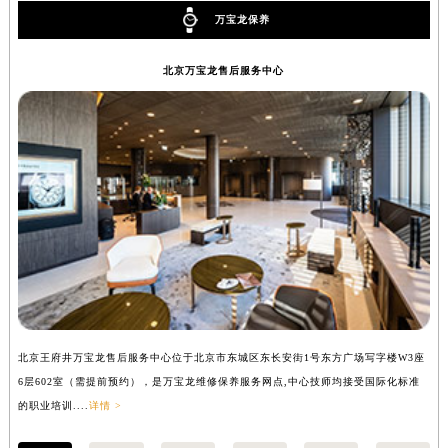
万宝龙保养
北京万宝龙售后服务中心
北京王府井万宝龙售后服务中心位于北京市东城区东长安街1号东方广场写字楼W3座
上
6层602室（需提前预约），是万宝龙维修保养服务网点,中心技师均接受国际化标准
8
的职业培训....
详情 >
业培