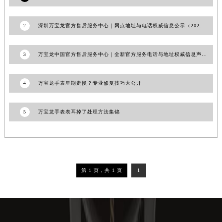
吉林省辽源市龙山区人民大街万宝龙售后服务中心（需提前预约）
吉林省梅河口市新华街道梅河大街万宝龙售后服务中心（需提前预约）
2
深圳万宝龙官方售后服务中心｜网点地址与电话权威信息公示（2026年6月最新）
吉林省四平市铁东区紫气大路与南九经街交汇处万宝龙售后服务中心（需提前预约）
吉林省松原市宁江区五环大街万宝龙售后服务中心（需提前预约）
3
万宝龙中国官方售后服务中心｜全新官方服务电话与地址权威信息声明（2026年7月最新）
吉林省通化市东昌区环通乡江南大街万宝龙售后服务中心（需提前预约）
吉林省延边市延吉市解放路万宝龙售后服务中心（需提前预约）
4
万宝龙手表星期走慢？专业修复技巧大公开
辽宁省鞍山市铁东区站前街万宝龙售后服务中心（需提前预约）
辽宁省本溪市平山区胜利路万宝龙售后服务中心（需提前预约）
5
万宝龙手表表耳掉了处理方法集锦
辽宁省朝阳市双塔区新华路万宝龙售后服务中心（需提前预约）
辽宁省丹东市振兴区七经街万宝龙售后服务中心（需提前预约）
辽宁省抚顺市新抚区东一路万宝龙售后服务中心（需提前预约）
辽宁省阜新市海州区解放大街万宝龙售后服务中心（需提前预约）
第 1 页，共 1 页
1
辽宁省葫芦岛市连山区中央路万宝龙售后服务中心（需提前预约）
辽宁省锦州市古塔区中央大街万宝龙售后服务中心（需提前预约）
辽宁省辽阳市白塔区新运大街万宝龙售后服务中心（需提前预约）
辽宁省盘锦市兴隆台区石油大街万宝龙售后服务中心（需提前预约）