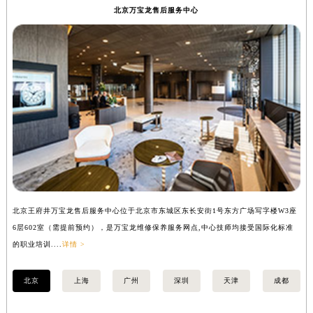
北京万宝龙售后服务中心
徐州市鼓楼区淮海东路29号苏宁广场IFC国际金融中心写字楼35层3508室（需提前预约）
扬州市邗江区国展路29号星耀天地写字楼1号楼18层1803室（需提前预约）
盐城市盐都区世纪大道5号盐城金融城写字楼1号楼16层1604室（需提前预约）
泰州市海陵区永定东路399号置地商务中心东塔写字楼（华润万象城）17层1706室（需提前预约）
宁波市江北区大闸南路500号来福士广场办公楼20层2009室（需提前预约）
杭州市上城区钱江路1366号华润大厦写字楼A座5层503-5室（需提前预约）
金华市金东区东市南街777号金华万达广场写字楼4号楼22层2209室（需提前预约）
绍兴市越城区胜利东路379号世茂天际中心写字楼8层805室（需提前预约）
嘉兴市南湖区广益路705号嘉兴世界贸易中心写字楼A座13层1304室（需提前预约）
南昌市红谷滩新区红谷中大道998号绿地双子塔（中央广场）A1座办公楼14层07室（需提前预约）
济南市历下区经十路11111号华润中心写字楼（万象城）15层1508室（需提前预约）
北京王府井万宝龙售后服务中心位于北京市东城区东长安街1号东方广场写字楼W3座
上
6层602室（需提前预约），是万宝龙维修保养服务网点,中心技师均接受国际化标准
8
广州市天河区天河路230号万菱汇国际中心写字楼A塔7层704室（需提前预约）
的职业培训....
详情 >
业培
广州市越秀区环市东路371-375号世界贸易中心大厦南塔写字楼15层07室（需提前预约）
深圳市罗湖区深南东路5001号华润大厦写字楼17层1701室（需提前预约）
北京
上海
广州
深圳
天津
成都
惠州市惠城区江北文昌一路7号华贸大厦写字楼1座30层05室（需提前预约）
厦门市思明区湖滨东路95号华润大厦写字楼B座11层1104室（需提前预约）