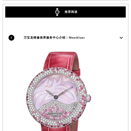
福州市鼓楼区五四路128-1号恒力城写字楼15层03室（需提前预约）
推荐阅读
成都市锦江区人民东路6号SAC东原中心写字楼24层2406B室（需提前预约）
重庆市江北区观音桥步行街2号融恒时代广场写字楼9层902室（需提前预约）
长沙市芙蓉区定王台街道建湘路393号世茂环球金融中心写字楼（芙蓉广场）10层13室（需提前预约）
1
万宝龙维修保养服务中心介绍 | Montblanc
郑州市二七区铭功路10号华润大厦写字楼29层2905室（需提前预约）
太原市迎泽区解放路15号亨得利名表服务中心（品牌授权店）3层整层（需提前预约）
沈阳市沈河区中街路137号亨得利名表服务中心（品牌授权店）1层整层（需提前预约）
沈阳市沈河区中街路83号亨得利名表服务中心（品牌授权店）1层整层（需提前预约）
乌鲁木齐市天山区红山路26号时代广场（CCMALL）C座17层17-B（需提前预约）
温州市鹿城区锦绣路1067号置信广场10层1015室（需提前预约）
哈尔滨市道里区友谊西路600号富力中心T2座写字楼29层03室（需提前预约）
大连市中山区人民路15号国际金融大厦7层G室（需提前预约）
佛山市禅城区季华五路57号万科金融中心C座12层1205室（需提前预约）
东莞市东城街道鸿福东路1号民盈国贸中心T1写字楼9层907室（需提前预约）
无锡市梁溪区人民中路139号恒隆广场写字楼1座11层1104室（需提前预约）
南通市崇川区工农路57号圆融广场写字楼16层1603室（需提前预约）