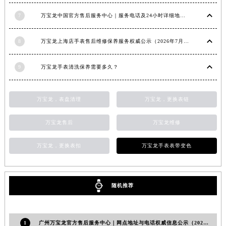
甘肃省兰州市七里河区西津西路16号兰州中心写字楼21层2102室（需提前预约）
7
万宝龙中国官方售后服务中心｜服务电话及24小时详细地址权威信息通知（2026年7月最新）
重庆市解放碑渝中区民权路28号英利国际金融中心写字楼20层01室（需提前预约）
黑龙江省大庆市萨尔图区会战大街万宝龙售后服务中心（需提前预约）
8
万宝龙上海店手表售后维修保养服务权威公示（2026年7月最新）
黑龙江省鹤岗市向阳区红军路万宝龙售后服务中心（需提前预约）
黑龙江省黑河市爱辉区中央街万宝龙售后服务中心（需提前预约）
9
万宝龙手表清洗保养需要多久？
黑龙江省鸡西市鸡冠区红军路万宝龙售后服务中心（需提前预约）
黑龙江省佳木斯市向阳区长安路万宝龙售后服务中心（需提前预约）
万宝龙，表盘清理
万宝龙，更换表链
黑龙江省牡丹江市东安区太平路万宝龙售后服务中心（需提前预约）
黑龙江省七台河市桃山区大同街万宝龙售后服务中心（需提前预约）
万宝龙售后
万宝龙维修
黑龙江省齐齐哈尔市龙沙区龙华路万宝龙售后服务中心（需提前预约）
万宝龙，更换表扣
万宝龙手表表带变色
黑龙江省双鸭山市尖山区新兴大街万宝龙售后服务中心（需提前预约）
黑龙江省绥化市北林区新华街与康庄路交叉口万宝龙售后服务中心（需提前预约）
黑龙江省伊春市伊美区通河路万宝龙售后服务中心（需提前预约）
随机推荐
吉林省白城市洮北区明仁南街万宝龙售后服务中心（需提前预约）
吉林省白山市浑江区浑江大街万宝龙售后服务中心（需提前预约）
吉林省吉林市船营区河南街万宝龙售后服务中心（需提前预约）
1
广州万宝龙官方售后服务中心｜网点地址与电话权威信息公示（2026年6月最新）