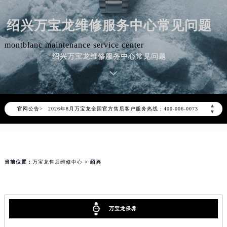
绍兴万宝龙维修服务中心常见问题
montblanc maintenance service center
绍兴万宝龙维修服务中心常见问题
2026年8月万宝龙中国区售后服务网络优化升级公告
2026年8月万宝龙全国官方售后客户服务热线：400-006-0073
▲
官网公告>
万宝龙官方全国统一服务热线400-006-0073，服务覆盖中国大陆、香港、澳门、台湾全部区域（非大陆需加拨“+86”）
▼
2026年8月万宝龙售后服务中心最新网点地址：
北京市朝阳区建国门外大街甲6号华熙国际中心写字楼D座11层1102室（北京总部）（需提前预约）
北京市东城区东长安街1号东方广场写字楼W3座6层602室（需提前预约）
当前位置：
万宝龙售后维修中心
> 绍兴
天津市和平区赤峰道136号天津国际金融中心写字楼26层2603室（需提前预约）
上海市徐汇区虹桥路3号港汇中心写字楼2座37层3705室（需提前预约）
上海市黄浦区南京东路299号宏伊国际广场写字楼8层806室（需提前预约）
南京市秦淮区中山南路1号（新街口）南京中心写字楼22层C1-1室（需提前预约）
万宝龙保养
常州市新北区龙锦路1590号现代传媒中心写字楼5号楼10层1008室（需提前预约）