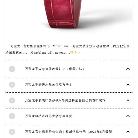
苏州市苏州工业园区星港街199号苏州中心办公楼C座22层08室（需提前预约）
武汉市江汉区解放大道686号世界贸易大厦38层09室（需提前预约）
南宁市青秀区金湖路59号地王大厦12楼1224室（需提前预约）
合肥市蜀山区潜山路111号万象城华润大厦B座12楼03室（需提前预约）
泉州市丰泽区宝洲路729号浦西万达中心写字楼A座7楼709室（需提前预约）
万宝龙 官方售后服务中心 Montblanc 万宝龙从来没有改变世界，而是把它留
青岛市南区山东路6号华润大厦B座22层04室（需提前预约）
给佩戴它的人。 Montblanc will never......
详情 >
烟台市芝罘区胜利路139号万达金融中心A座907室（需提前预约）
长春市朝阳区西安大路727号中银大厦A座(旺进大厦)18层09室（需提前预约）
2
万宝龙手表怎么保养最好？（保养方法）
贵阳市南明区都司高架桥路33号亨特国际金融中心14楼14D（需提前预约）
昆明市盘龙区北京路928号同德昆明广场写字楼10层06室（需提前预约）
3
万宝龙手表进水后的采取方法！
石家庄市长安区中山东路39号勒泰中心写字楼B座13层07室（需提前预约）
4
万宝龙手表表扣多少钱?(如何选择适合自己的表扣呢?)
西安市碑林区南关正街88号华侨城长安国际中心E座6楼10室（需提前预约）
海口市龙华区金贸东路5号海口华润大厦B座17层1707室（需提前预约）
5
万宝龙机械表机芯生锈怎么修复
唐山市路南区新华东道100号万达广场写字楼A座10层1002室（需提前预约）
台州市椒江区东海大道1800号腾达中心东1幢20楼2002室（需提前预约）
6
万宝龙官方保养价格查询｜权威信息公示（2026年6月最新）
内蒙古自治区呼和浩特市玉泉区大学西街70号华润万象城写字楼（鄂尔多斯大厦）23层2326室（需提前预约）