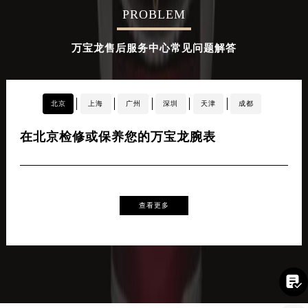
PROBLEM
辽宁省铁岭市银州区南马路万宝龙售后服务中心（需提前预约）
辽宁省营口市站前区市府路与渤海大街交叉口万宝龙售后服务中心（需提前预约）
万宝龙售后服务中心常见问题解答
辽宁省沈阳市沈河区中街路137号亨得利名表维修授权店1楼万宝龙售后服务中心（需提前预约）
辽宁省沈阳市沈河区中街路83号亨得利名表维修授权店1楼万宝龙售后服务中心（需提前预约）
北京市朝阳区建国门外大街甲6号华熙国际中心D座11层1102室万宝龙售后服务中心（北京总部）（需提前预约）
北京
上海
广州
深圳
天津
成都
北京市东城区东长安街1号王府井东方广场W3座6层602室万宝龙售后服务中心（需提前预约）
河北省保定市竞秀区朝阳北大街北国先天下万宝龙售后服务中心（需提前预约）
在北京检修或保养您的万宝龙腕表
在
内蒙古自治区阿拉善盟市左旗土尔扈特大街万宝龙售后服务中心（需提前预约）
内蒙古自治区巴彦淖尔市临河区新华街万宝龙售后服务中心（需提前预约）
内蒙古自治区包头市青山区幸福路甲3号王府井百货名表维修万宝龙售后服务中心（需提前预约）
内蒙古自治区赤峰市红山区哈达街万宝龙售后服务中心（需提前预约）
查看更多
内蒙古自治区鄂尔多斯市东胜区伊金霍洛街万宝龙售后服务中心（需提前预约）
内蒙古自治区呼伦贝尔市海拉尔区中央街万宝龙售后服务中心（需提前预约）
内蒙古自治区通辽市科尔沁区明仁大街万宝龙售后服务中心（需提前预约）

内蒙古自治区乌海市海勃湾区人民南路万宝龙售后服务中心（需提前预约）
内蒙古自治区乌兰察布市集宁区恩和大街万宝龙售后服务中心（需提前预约）