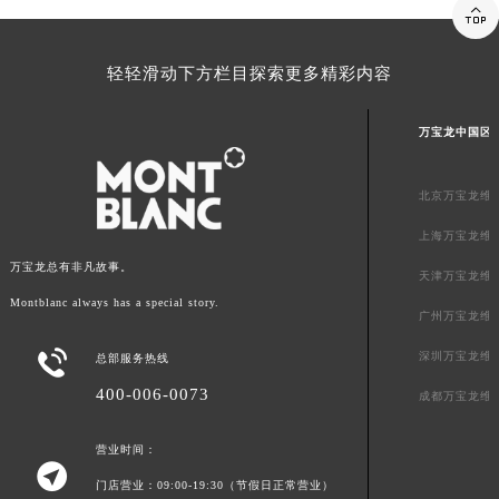

内蒙古自治区锡林郭勒盟市锡林浩特市光明街与额尔敦路交叉口万宝龙售后服务中心（需提前预约）
内蒙古自治区兴安盟市乌兰浩特市兴安大街万宝龙售后服务中心（需提前预约）
轻轻滑动下方栏目探索更多精彩内容
山西省大同市平城区迎宾街万宝龙售后服务中心（需提前预约）
山西省晋城市城区黄华街万宝龙售后服务中心（需提前预约）
万宝龙中国区
山西省晋中市榆次区顺城街万宝龙售后服务中心（需提前预约）
山西省临汾市尧都区解放路万宝龙售后服务中心（需提前预约）
北京万宝龙维
山西省吕梁市离石区永宁中路与建设街交叉口万宝龙售后服务中心（需提前预约）
上海万宝龙维
山西省朔州市朔城区怡西路与鄯阳西街交汇处万宝龙售后服务中心（需提前预约）
万宝龙总有非凡故事。
山西省忻州市忻府区和平东街与七一南路交叉口万宝龙售后服务中心（需提前预约）
天津万宝龙维
山西省阳泉市郊区平阳东街与新城大道交叉口万宝龙售后服务中心（需提前预约）
Montblanc always has a special story.
广州万宝龙维
山西省运城市盐湖区河东街万宝龙售后服务中心（需提前预约）

深圳万宝龙维
总部服务热线
山西省长治市潞州区英雄中路万宝龙售后服务中心（需提前预约）
400-006-0073
山西省太原市迎泽区迎泽街道解放路15号亨得利名表维修授权店3楼万宝龙售后服务中心（需提前预约）
成都万宝龙维
天津市和平区赤峰道136号天津国际金融中心26层2603室万宝龙售后服务中心（需提前预约）
营业时间：
安徽省安庆市迎江区人民路万宝龙售后服务中心（需提前预约）

门店营业：09:00-19:30（节假日正常营业）
安徽省蚌埠市蚌山区淮河路万宝龙售后服务中心（需提前预约）