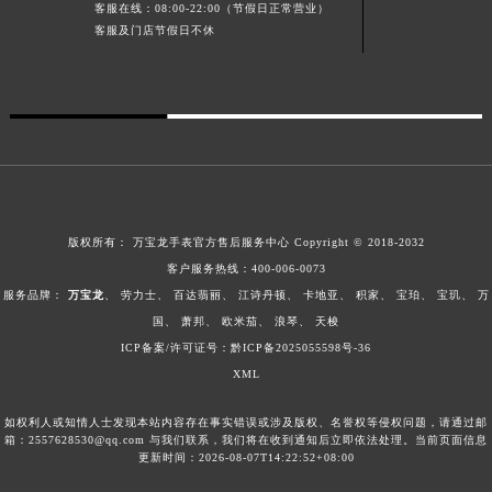
客服在线：08:00-22:00（节假日正常营业）
安徽省亳州市谯城区魏武大道万宝龙售后服务中心（需提前预约）
客服及门店节假日不休
安徽省池州市贵池区长江路万宝龙售后服务中心（需提前预约）
安徽省滁州市琅琊区南谯北路万宝龙售后服务中心（需提前预约）
安徽省阜阳市颍州区颍州北路万宝龙售后服务中心（需提前预约）
安徽省淮北市相山区淮海路万宝龙售后服务中心（需提前预约）
安徽省淮南市田家庵区国庆中路万宝龙售后服务中心（需提前预约）
安徽省黄山市屯溪区黄山西路万宝龙售后服务中心（需提前预约）
安徽省六安市金安区解放中路万宝龙售后服务中心（需提前预约）
版权所有：
万宝龙手表官方售后服务中心
Copyright © 2018-2032
安徽省马鞍山市雨山区湖南西路万宝龙售后服务中心（需提前预约）
客户服务热线：
400-006-0073
服务品牌：
万宝龙
、
劳力士
、
百达翡丽
、
江诗丹顿
、
卡地亚
、
积家
、
宝珀
、
宝玑
、
万
安徽省宿州市埇桥区人民中路万宝龙售后服务中心（需提前预约）
国
、
萧邦
、
欧米茄
、
浪琴
、
天梭
安徽省铜陵市铜官区石城大道万宝龙售后服务中心（需提前预约）
ICP备案/许可证号：黔ICP备2025055598号-36
安徽省芜湖市镜湖区中山路步行街万宝龙售后服务中心（需提前预约）
XML
安徽省宣城市宣州区叠嶂西路万宝龙售后服务中心（需提前预约）
福建省龙岩市新罗区九一南路万宝龙售后服务中心（需提前预约）
如权利人或知情人士发现本站内容存在事实错误或涉及版权、名誉权等侵权问题，请通过邮
箱：2557628530@qq.com 与我们联系，我们将在收到通知后立即依法处理。当前页面信息
福建省南平市建阳区人民西路万宝龙售后服务中心（需提前预约）
更新时间：2026-08-07T14:22:52+08:00
福建省宁德市蕉城区天湖东路万宝龙售后服务中心（需提前预约）