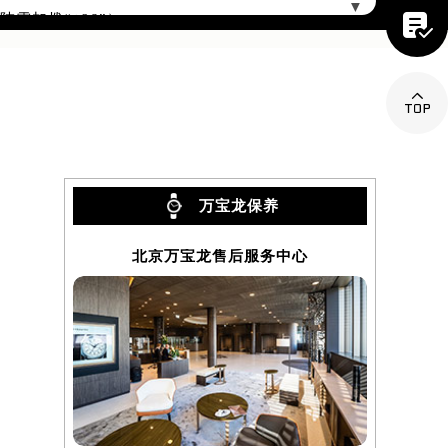
▼

需加拨“+86”）

万宝龙保养
北京万宝龙售后服务中心
上