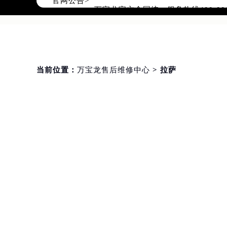
官网公告>
万宝龙官方全国统一服务热线400-0
2026年8月万宝龙售后服务中心最新
北京市朝阳区建国门外大街甲6号华熙
北京市东城区东长安街1号东方广场写
天津市和平区赤峰道136号天津国际金
当前位置：
万宝龙售后维修中心
> 拉萨
上海市徐汇区虹桥路3号港汇中心写字楼
上海市黄浦区南京东路299号宏伊国
南京市秦淮区中山南路1号（新街口）
常州市新北区龙锦路1590号现代传媒
徐州市鼓楼区淮海东路29号苏宁广场I
扬州市邗江区国展路29号星耀天地写字
盐城市盐都区世纪大道5号盐城金融城写
泰州市海陵区永定东路399号置地商
宁波市江北区大闸南路500号来福士广
杭州市上城区钱江路1366号华润大厦
金华市金东区东市南街777号金华万达