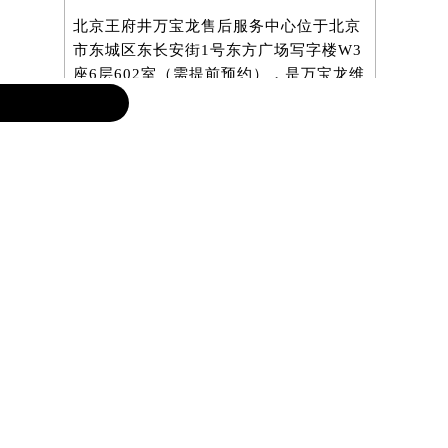
北京王府井万宝龙售后服务中心位于北京
上海万宝龙
市东城区东长安街1号东方广场写字楼W3
区南京东路
座6层602室（需提前预约），是万宝龙维
806室（
修保养服务网点,中心技师均接受国际化标
养服务网点
准的职业培训....
详情 >
职业培训...
北京
上海
广州
深圳
天津
成都
推荐阅读
1
万宝龙维修保养服务中心介绍 | Montblanc
）