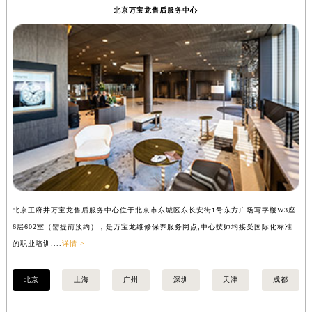
北京万宝龙售后服务中心
徐州市鼓楼区淮海东路29号苏宁广场IFC国际金融中心写字楼35层3508室（需提前预约）
扬州市邗江区国展路29号星耀天地写字楼1号楼18层1803室（需提前预约）
盐城市盐都区世纪大道5号盐城金融城写字楼1号楼16层1604室（需提前预约）
泰州市海陵区永定东路399号置地商务中心东塔写字楼（华润万象城）17层1706室（需提前预约）
宁波市江北区大闸南路500号来福士广场办公楼20层2009室（需提前预约）
杭州市上城区钱江路1366号华润大厦写字楼A座5层503-5室（需提前预约）
金华市金东区东市南街777号金华万达广场写字楼4号楼22层2209室（需提前预约）
绍兴市越城区胜利东路379号世茂天际中心写字楼8层805室（需提前预约）
嘉兴市南湖区广益路705号嘉兴世界贸易中心写字楼A座13层1304室（需提前预约）
南昌市红谷滩新区红谷中大道998号绿地双子塔（中央广场）A1座办公楼14层07室（需提前预约）
济南市历下区经十路11111号华润中心写字楼（万象城）15层1508室（需提前预约）
北京王府井万宝龙售后服务中心位于北京市东城区东长安街1号东方广场写字楼W3座
上
6层602室（需提前预约），是万宝龙维修保养服务网点,中心技师均接受国际化标准
8
广州市天河区天河路230号万菱汇国际中心写字楼A塔7层704室（需提前预约）
的职业培训....
详情 >
业培
广州市越秀区环市东路371-375号世界贸易中心大厦南塔写字楼15层07室（需提前预约）
深圳市罗湖区深南东路5001号华润大厦写字楼17层1701室（需提前预约）
北京
上海
广州
深圳
天津
成都
惠州市惠城区江北文昌一路7号华贸大厦写字楼1座30层05室（需提前预约）
厦门市思明区湖滨东路95号华润大厦写字楼B座11层1104室（需提前预约）