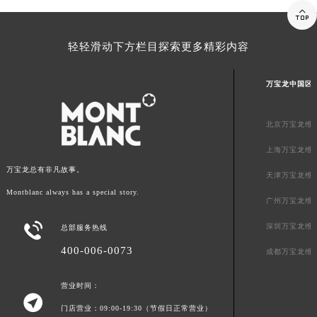

内蒙古自治区锡林郭勒盟市锡林浩特市光明街与额尔敦路交叉口万宝龙售后服务中心（需提前预约）
内蒙古自治区兴安盟市乌兰浩特市兴安大街万宝龙售后服务中心（需提前预约）
轻轻滑动下方栏目探索更多精彩内容
山西省大同市平城区迎宾街万宝龙售后服务中心（需提前预约）
山西省晋城市城区黄华街万宝龙售后服务中心（需提前预约）
万宝龙中国区
山西省晋中市榆次区顺城街万宝龙售后服务中心（需提前预约）
山西省临汾市尧都区解放路万宝龙售后服务中心（需提前预约）
北京万宝龙维
山西省吕梁市离石区永宁中路与建设街交叉口万宝龙售后服务中心（需提前预约）
上海万宝龙维
山西省朔州市朔城区怡西路与鄯阳西街交汇处万宝龙售后服务中心（需提前预约）
万宝龙总有非凡故事。
山西省忻州市忻府区和平东街与七一南路交叉口万宝龙售后服务中心（需提前预约）
天津万宝龙维
山西省阳泉市郊区平阳东街与新城大道交叉口万宝龙售后服务中心（需提前预约）
Montblanc always has a special story.
广州万宝龙维
山西省运城市盐湖区河东街万宝龙售后服务中心（需提前预约）

深圳万宝龙维
总部服务热线
山西省长治市潞州区英雄中路万宝龙售后服务中心（需提前预约）
400-006-0073
山西省太原市迎泽区迎泽街道解放路15号亨得利名表维修授权店3楼万宝龙售后服务中心（需提前预约）
成都万宝龙维
天津市和平区赤峰道136号天津国际金融中心26层2603室万宝龙售后服务中心（需提前预约）
营业时间：
安徽省安庆市迎江区人民路万宝龙售后服务中心（需提前预约）

门店营业：09:00-19:30（节假日正常营业）
安徽省蚌埠市蚌山区淮河路万宝龙售后服务中心（需提前预约）