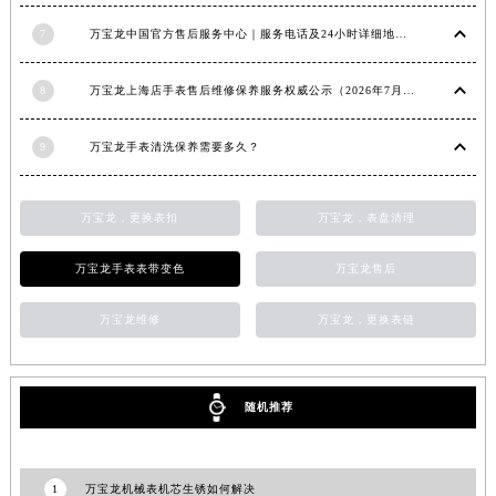
甘肃省兰州市七里河区西津西路16号兰州中心写字楼21层2102室（需提前预约）
7
万宝龙中国官方售后服务中心｜服务电话及24小时详细地址权威信息通知（2026年7月最新）
重庆市解放碑渝中区民权路28号英利国际金融中心写字楼20层01室（需提前预约）
黑龙江省大庆市萨尔图区会战大街万宝龙售后服务中心（需提前预约）
8
万宝龙上海店手表售后维修保养服务权威公示（2026年7月最新）
黑龙江省鹤岗市向阳区红军路万宝龙售后服务中心（需提前预约）
黑龙江省黑河市爱辉区中央街万宝龙售后服务中心（需提前预约）
9
万宝龙手表清洗保养需要多久？
黑龙江省鸡西市鸡冠区红军路万宝龙售后服务中心（需提前预约）
黑龙江省佳木斯市向阳区长安路万宝龙售后服务中心（需提前预约）
万宝龙，更换表扣
万宝龙，表盘清理
黑龙江省牡丹江市东安区太平路万宝龙售后服务中心（需提前预约）
黑龙江省七台河市桃山区大同街万宝龙售后服务中心（需提前预约）
万宝龙手表表带变色
万宝龙售后
黑龙江省齐齐哈尔市龙沙区龙华路万宝龙售后服务中心（需提前预约）
万宝龙维修
万宝龙，更换表链
黑龙江省双鸭山市尖山区新兴大街万宝龙售后服务中心（需提前预约）
黑龙江省绥化市北林区新华街与康庄路交叉口万宝龙售后服务中心（需提前预约）
黑龙江省伊春市伊美区通河路万宝龙售后服务中心（需提前预约）
随机推荐
吉林省白城市洮北区明仁南街万宝龙售后服务中心（需提前预约）
吉林省白山市浑江区浑江大街万宝龙售后服务中心（需提前预约）
吉林省吉林市船营区河南街万宝龙售后服务中心（需提前预约）
1
万宝龙机械表机芯生锈如何解决