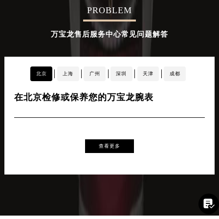
PROBLEM
辽宁省铁岭市银州区南马路万宝龙售后服务中心（需提前预约）
辽宁省营口市站前区市府路与渤海大街交叉口万宝龙售后服务中心（需提前预约）
万宝龙售后服务中心常见问题解答
辽宁省沈阳市沈河区中街路137号亨得利名表维修授权店1楼万宝龙售后服务中心（需提前预约）
辽宁省沈阳市沈河区中街路83号亨得利名表维修授权店1楼万宝龙售后服务中心（需提前预约）
北京市朝阳区建国门外大街甲6号华熙国际中心D座11层1102室万宝龙售后服务中心（北京总部）（需提前预约）
北京
上海
广州
深圳
天津
成都
北京市东城区东长安街1号王府井东方广场W3座6层602室万宝龙售后服务中心（需提前预约）
河北省保定市竞秀区朝阳北大街北国先天下万宝龙售后服务中心（需提前预约）
在北京检修或保养您的万宝龙腕表
在
内蒙古自治区阿拉善盟市左旗土尔扈特大街万宝龙售后服务中心（需提前预约）
内蒙古自治区巴彦淖尔市临河区新华街万宝龙售后服务中心（需提前预约）
内蒙古自治区包头市青山区幸福路甲3号王府井百货名表维修万宝龙售后服务中心（需提前预约）
内蒙古自治区赤峰市红山区哈达街万宝龙售后服务中心（需提前预约）
查看更多
内蒙古自治区鄂尔多斯市东胜区伊金霍洛街万宝龙售后服务中心（需提前预约）
内蒙古自治区呼伦贝尔市海拉尔区中央街万宝龙售后服务中心（需提前预约）
内蒙古自治区通辽市科尔沁区明仁大街万宝龙售后服务中心（需提前预约）
内蒙古自治区乌海市海勃湾区人民南路万宝龙售后服务中心（需提前预约）

内蒙古自治区乌兰察布市集宁区恩和大街万宝龙售后服务中心（需提前预约）