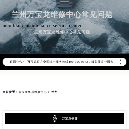
兰州万宝龙维修中心常见问题
montblanc maintenance service center
兰州万宝龙维修中心常见问题
2026年8月万宝龙中国区售后服务网络优化升级公告
2026年8月万宝龙全国官方售后客户服务热线：400-006-0073
▲
官网公告>
万宝龙官方全国统一服务热线400-006-0073，服务覆盖中国大陆、香港、澳门、台湾全部区域（非大陆需加拨“+86”）
▼
2026年8月万宝龙售后服务中心最新网点地址：
北京市朝阳区建国门外大街甲6号华熙国际中心写字楼D座11层1102室（北京总部）（需提前预约）
北京市东城区东长安街1号东方广场写字楼W3座6层602室（需提前预约）
当前位置：
万宝龙售后维修中心
> 兰州
天津市和平区赤峰道136号天津国际金融中心写字楼26层2603室（需提前预约）
上海市徐汇区虹桥路3号港汇中心写字楼2座37层3705室（需提前预约）
上海市黄浦区南京东路299号宏伊国际广场写字楼8层806室（需提前预约）
南京市秦淮区中山南路1号（新街口）南京中心写字楼22层C1-1室（需提前预约）
万宝龙保养
常州市新北区龙锦路1590号现代传媒中心写字楼5号楼10层1008室（需提前预约）