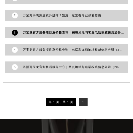
吉林省辽源市龙山区人民大街万宝龙售后服务中心（需提前预约）
吉林省梅河口市新华街道梅河大街万宝龙售后服务中心（需提前预约）
2
万宝龙手表刻度意外脱落？别急，这里有专业修复指南
吉林省四平市铁东区紫气大路与南九经街交汇处万宝龙售后服务中心（需提前预约）
吉林省松原市宁江区五环大街万宝龙售后服务中心（需提前预约）
3
万宝龙官方服务项目及价格查询｜完整地址与客服电话权威信息通告（2026年7月最新）
吉林省通化市东昌区环通乡江南大街万宝龙售后服务中心（需提前预约）
吉林省延边市延吉市解放路万宝龙售后服务中心（需提前预约）
4
万宝龙官方服务项目及价格查询｜电话和详细地址权威信息声明（2026年7月最新）
辽宁省鞍山市铁东区站前街万宝龙售后服务中心（需提前预约）
辽宁省本溪市平山区胜利路万宝龙售后服务中心（需提前预约）
5
洛阳万宝龙官方售后服务中心｜网点地址与电话权威信息公示（2026年6月最新）
辽宁省朝阳市双塔区新华路万宝龙售后服务中心（需提前预约）
辽宁省丹东市振兴区七经街万宝龙售后服务中心（需提前预约）
辽宁省抚顺市新抚区东一路万宝龙售后服务中心（需提前预约）
辽宁省阜新市海州区解放大街万宝龙售后服务中心（需提前预约）
第 1 页，共 1 页
1
辽宁省葫芦岛市连山区中央路万宝龙售后服务中心（需提前预约）
辽宁省锦州市古塔区中央大街万宝龙售后服务中心（需提前预约）
辽宁省辽阳市白塔区新运大街万宝龙售后服务中心（需提前预约）
辽宁省盘锦市兴隆台区石油大街万宝龙售后服务中心（需提前预约）