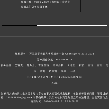
客服在线：08:00-22:00（节假日正常营业）
安徽省亳州市谯城区魏武大道万宝龙售后服务中心（需提前预约）
客服及门店节假日不休
安徽省池州市贵池区长江路万宝龙售后服务中心（需提前预约）
安徽省滁州市琅琊区南谯北路万宝龙售后服务中心（需提前预约）
安徽省阜阳市颍州区颍州北路万宝龙售后服务中心（需提前预约）
安徽省淮北市相山区淮海路万宝龙售后服务中心（需提前预约）
安徽省淮南市田家庵区国庆中路万宝龙售后服务中心（需提前预约）
安徽省黄山市屯溪区黄山西路万宝龙售后服务中心（需提前预约）
安徽省六安市金安区解放中路万宝龙售后服务中心（需提前预约）
版权所有：
万宝龙手表官方售后服务中心
Copyright © 2018-2032
安徽省马鞍山市雨山区湖南西路万宝龙售后服务中心（需提前预约）
客户服务热线：
400-006-0073
服务品牌：
万宝龙
、
劳力士
、
百达翡丽
、
江诗丹顿
、
卡地亚
、
积家
、
宝珀
、
宝玑
、
万
安徽省宿州市埇桥区人民中路万宝龙售后服务中心（需提前预约）
国
、
萧邦
、
欧米茄
、
浪琴
、
天梭
安徽省铜陵市铜官区石城大道万宝龙售后服务中心（需提前预约）
ICP备案/许可证号：黔ICP备2025055598号-36
安徽省芜湖市镜湖区中山路步行街万宝龙售后服务中心（需提前预约）
XML
安徽省宣城市宣州区叠嶂西路万宝龙售后服务中心（需提前预约）
福建省龙岩市新罗区九一南路万宝龙售后服务中心（需提前预约）
如权利人或知情人士发现本站内容存在事实错误或涉及版权、名誉权等侵权问题，请通过邮
箱：2557628530@qq.com 与我们联系，我们将在收到通知后立即依法处理。当前页面信息
福建省南平市建阳区人民西路万宝龙售后服务中心（需提前预约）
更新时间：2026-08-10T13:13:03+08:00
福建省宁德市蕉城区天湖东路万宝龙售后服务中心（需提前预约）