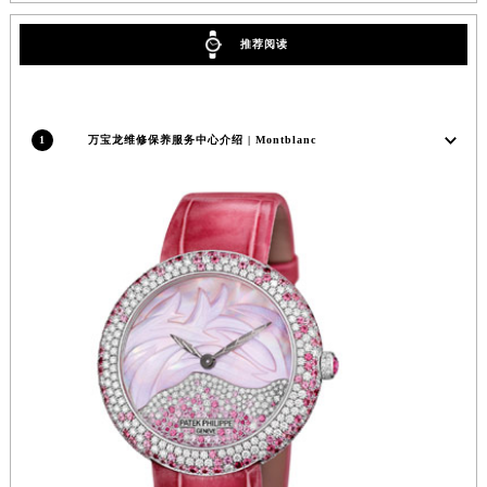
福州市鼓楼区五四路128-1号恒力城写字楼15层03室（需提前预约）
推荐阅读
成都市锦江区人民东路6号SAC东原中心写字楼24层2406B室（需提前预约）
重庆市江北区观音桥步行街2号融恒时代广场写字楼9层902室（需提前预约）
长沙市芙蓉区定王台街道建湘路393号世茂环球金融中心写字楼（芙蓉广场）10层13室（需提前预约）
1
万宝龙维修保养服务中心介绍 | Montblanc
郑州市二七区铭功路10号华润大厦写字楼29层2905室（需提前预约）
太原市迎泽区解放路15号亨得利名表服务中心（品牌授权店）3层整层（需提前预约）
沈阳市沈河区中街路137号亨得利名表服务中心（品牌授权店）1层整层（需提前预约）
沈阳市沈河区中街路83号亨得利名表服务中心（品牌授权店）1层整层（需提前预约）
乌鲁木齐市天山区红山路26号时代广场（CCMALL）C座17层17-B（需提前预约）
温州市鹿城区锦绣路1067号置信广场10层1015室（需提前预约）
哈尔滨市道里区友谊西路600号富力中心T2座写字楼29层03室（需提前预约）
大连市中山区人民路15号国际金融大厦7层G室（需提前预约）
佛山市禅城区季华五路57号万科金融中心C座12层1205室（需提前预约）
东莞市东城街道鸿福东路1号民盈国贸中心T1写字楼9层907室（需提前预约）
无锡市梁溪区人民中路139号恒隆广场写字楼1座11层1104室（需提前预约）
南通市崇川区工农路57号圆融广场写字楼16层1603室（需提前预约）