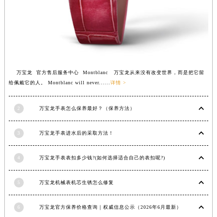
苏州市苏州工业园区星港街199号苏州中心办公楼C座22层08室（需提前预约）
武汉市江汉区解放大道686号世界贸易大厦38层09室（需提前预约）
南宁市青秀区金湖路59号地王大厦12楼1224室（需提前预约）
合肥市蜀山区潜山路111号万象城华润大厦B座12楼03室（需提前预约）
泉州市丰泽区宝洲路729号浦西万达中心写字楼A座7楼709室（需提前预约）
万宝龙 官方售后服务中心 Montblanc 万宝龙从来没有改变世界，而是把它留
青岛市南区山东路6号华润大厦B座22层04室（需提前预约）
给佩戴它的人。 Montblanc will never......
详情 >
烟台市芝罘区胜利路139号万达金融中心A座907室（需提前预约）
长春市朝阳区西安大路727号中银大厦A座(旺进大厦)18层09室（需提前预约）
2
万宝龙手表怎么保养最好？（保养方法）
贵阳市南明区都司高架桥路33号亨特国际金融中心14楼14D（需提前预约）
昆明市盘龙区北京路928号同德昆明广场写字楼10层06室（需提前预约）
3
万宝龙手表进水后的采取方法！
石家庄市长安区中山东路39号勒泰中心写字楼B座13层07室（需提前预约）
4
万宝龙手表表扣多少钱?(如何选择适合自己的表扣呢?)
西安市碑林区南关正街88号华侨城长安国际中心E座6楼10室（需提前预约）
海口市龙华区金贸东路5号海口华润大厦B座17层1707室（需提前预约）
5
万宝龙机械表机芯生锈怎么修复
唐山市路南区新华东道100号万达广场写字楼A座10层1002室（需提前预约）
台州市椒江区东海大道1800号腾达中心东1幢20楼2002室（需提前预约）
6
万宝龙官方保养价格查询｜权威信息公示（2026年6月最新）
内蒙古自治区呼和浩特市玉泉区大学西街70号华润万象城写字楼（鄂尔多斯大厦）23层2326室（需提前预约）