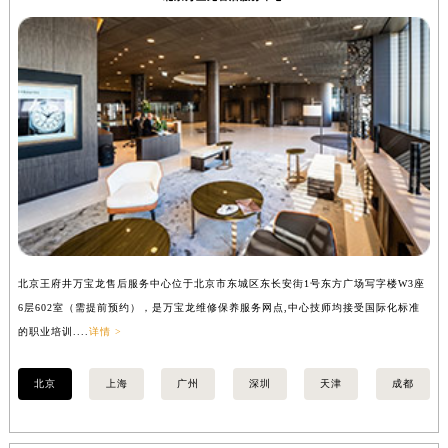
北京万宝龙售后服务中心
常州市新北区龙锦路1590号现代传媒中心写字楼5号楼10层1008室（需提前预约）
徐州市鼓楼区淮海东路29号苏宁广场IFC国际金融中心写字楼35层3508室（需提前预约）
扬州市邗江区国展路29号星耀天地写字楼1号楼18层1803室（需提前预约）
盐城市盐都区世纪大道5号盐城金融城写字楼1号楼16层1604室（需提前预约）
泰州市海陵区永定东路399号置地商务中心东塔写字楼（华润万象城）17层1706室（需提前预约）
宁波市江北区大闸南路500号来福士广场办公楼20层2009室（需提前预约）
杭州市上城区钱江路1366号华润大厦写字楼A座5层503-5室（需提前预约）
金华市金东区东市南街777号金华万达广场写字楼4号楼22层2209室（需提前预约）
绍兴市越城区胜利东路379号世茂天际中心写字楼8层805室（需提前预约）
嘉兴市南湖区广益路705号嘉兴世界贸易中心写字楼A座13层1304室（需提前预约）
南昌市红谷滩新区红谷中大道998号绿地双子塔（中央广场）A1座办公楼14层07室（需提前预约）
北京王府井万宝龙售后服务中心位于北京市东城区东长安街1号东方广场写字楼W3座
上
6层602室（需提前预约），是万宝龙维修保养服务网点,中心技师均接受国际化标准
8
济南市历下区经十路11111号华润中心写字楼（万象城）15层1508室（需提前预约）
的职业培训....
详情 >
业培
广州市天河区天河路230号万菱汇国际中心写字楼A塔7层704室（需提前预约）
广州市越秀区环市东路371-375号世界贸易中心大厦南塔写字楼15层07室（需提前预约）
北京
上海
广州
深圳
天津
成都
深圳市罗湖区深南东路5001号华润大厦写字楼17层1701室（需提前预约）
惠州市惠城区江北文昌一路7号华贸大厦写字楼1座30层05室（需提前预约）