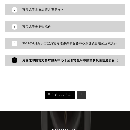
吉林省吉林市船营区河南街万宝龙售后服务中心（需提前预约）
吉林省辽源市龙山区人民大街万宝龙售后服务中心（需提前预约）
2
万宝龙手表换表蒙去哪里换？
吉林省梅河口市新华街道梅河大街万宝龙售后服务中心（需提前预约）
吉林省四平市铁东区紫气大路与南九经街交汇处万宝龙售后服务中心（需提前预约）
3
万宝龙手表消磁流程
吉林省松原市宁江区五环大街万宝龙售后服务中心（需提前预约）
吉林省通化市东昌区环通乡江南大街万宝龙售后服务中心（需提前预约）
4
2026年6月关于万宝龙官方维修保养服务中心搬迁及新增的正式文件全文
吉林省延边市延吉市解放路万宝龙售后服务中心（需提前预约）
辽宁省鞍山市铁东区站前街万宝龙售后服务中心（需提前预约）
5
万宝龙中国官方售后服务中心｜全部地址与客服热线权威信息公告（2026年7月最新）
辽宁省本溪市平山区胜利路万宝龙售后服务中心（需提前预约）
辽宁省朝阳市双塔区新华路万宝龙售后服务中心（需提前预约）
辽宁省丹东市振兴区七经街万宝龙售后服务中心（需提前预约）
辽宁省抚顺市新抚区东一路万宝龙售后服务中心（需提前预约）
第 1 页，共 1 页
1
辽宁省阜新市海州区解放大街万宝龙售后服务中心（需提前预约）
辽宁省葫芦岛市连山区中央路万宝龙售后服务中心（需提前预约）
辽宁省锦州市古塔区中央大街万宝龙售后服务中心（需提前预约）
辽宁省辽阳市白塔区新运大街万宝龙售后服务中心（需提前预约）