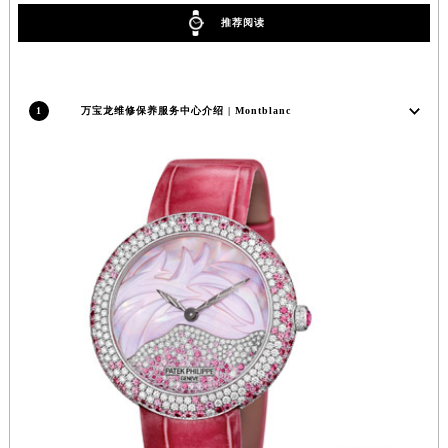
厦门市思明区湖滨东路95号华润大厦写字楼B座11层1104室（需提前预约）
推荐阅读
福州市鼓楼区五四路128-1号恒力城写字楼15层03室（需提前预约）
成都市锦江区人民东路6号SAC东原中心写字楼24层2406B室（需提前预约）
重庆市江北区观音桥步行街2号融恒时代广场写字楼9层902室（需提前预约）
1
万宝龙维修保养服务中心介绍 | Montblanc
长沙市芙蓉区定王台街道建湘路393号世茂环球金融中心写字楼（芙蓉广场）10层13室（需提前预约）
郑州市二七区铭功路10号华润大厦写字楼29层2905室（需提前预约）
太原市迎泽区解放路15号亨得利名表服务中心（品牌授权店）3层整层（需提前预约）
沈阳市沈河区中街路137号亨得利名表服务中心（品牌授权店）1层整层（需提前预约）
沈阳市沈河区中街路83号亨得利名表服务中心（品牌授权店）1层整层（需提前预约）
乌鲁木齐市天山区红山路26号时代广场（CCMALL）C座17层17-B（需提前预约）
温州市鹿城区锦绣路1067号置信广场10层1015室（需提前预约）
哈尔滨市道里区友谊西路600号富力中心T2座写字楼29层03室（需提前预约）
大连市中山区人民路15号国际金融大厦7层G室（需提前预约）
佛山市禅城区季华五路57号万科金融中心C座12层1205室（需提前预约）
东莞市东城街道鸿福东路1号民盈国贸中心T1写字楼9层907室（需提前预约）
无锡市梁溪区人民中路139号恒隆广场写字楼1座11层1104室（需提前预约）