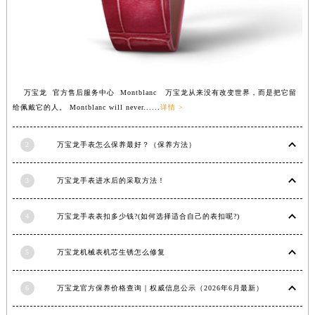
南通市崇川区工农路57号圆融广场写字楼16层1603室（需提前预约）
苏州市苏州工业园区星港街199号苏州中心办公楼C座22层08室（需提前预约）
武汉市江汉区解放大道686号世界贸易大厦38层09室（需提前预约）
南宁市青秀区金湖路59号地王大厦12楼1224室（需提前预约）
合肥市蜀山区潜山路111号万象城华润大厦B座12楼03室（需提前预约）
万宝龙 官方售后服务中心 Montblanc 万宝龙从来没有改变世界，而是把它留
泉州市丰泽区宝洲路729号浦西万达中心写字楼A座7楼709室（需提前预约）
给佩戴它的人。 Montblanc will never......
详情 >
青岛市南区山东路6号华润大厦B座22层04室（需提前预约）
烟台市芝罘区胜利路139号万达金融中心A座907室（需提前预约）
2
万宝龙手表怎么保养最好？（保养方法）
长春市朝阳区西安大路727号中银大厦A座(旺进大厦)18层09室（需提前预约）
贵阳市南明区都司高架桥路33号亨特国际金融中心14楼14D（需提前预约）
3
万宝龙手表进水后的采取方法！
昆明市盘龙区北京路928号同德昆明广场写字楼10层06室（需提前预约）
4
万宝龙手表表扣多少钱?(如何选择适合自己的表扣呢?)
石家庄市长安区中山东路39号勒泰中心写字楼B座13层07室（需提前预约）
西安市碑林区南关正街88号华侨城长安国际中心E座6楼10室（需提前预约）
5
万宝龙机械表机芯生锈怎么修复
海口市龙华区金贸东路5号海口华润大厦B座17层1707室（需提前预约）
唐山市路南区新华东道100号万达广场写字楼A座10层1002室（需提前预约）
6
万宝龙官方保养价格查询｜权威信息公示（2026年6月最新）
台州市椒江区东海大道1800号腾达中心东1幢20楼2002室（需提前预约）