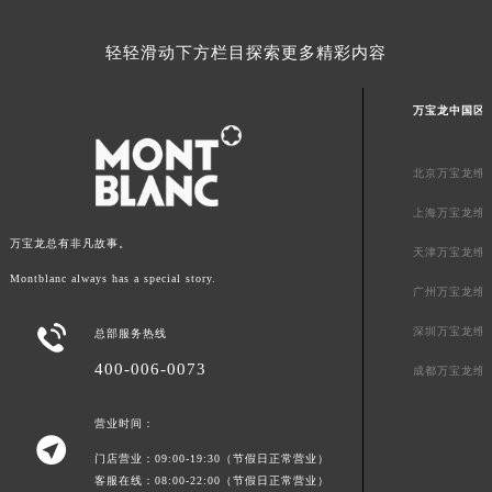
内蒙古自治区乌兰察布市集宁区恩和大街万宝龙售后服务中心（需提前预约）
内蒙古自治区锡林郭勒盟市锡林浩特市光明街与额尔敦路交叉口万宝龙售后服务中心（需提前预约）
轻轻滑动下方栏目探索更多精彩内容
内蒙古自治区兴安盟市乌兰浩特市兴安大街万宝龙售后服务中心（需提前预约）
山西省大同市平城区迎宾街万宝龙售后服务中心（需提前预约）
万宝龙中国区
山西省晋城市城区黄华街万宝龙售后服务中心（需提前预约）
山西省晋中市榆次区顺城街万宝龙售后服务中心（需提前预约）
北京万宝龙维
山西省临汾市尧都区解放路万宝龙售后服务中心（需提前预约）
上海万宝龙维
山西省吕梁市离石区永宁中路与建设街交叉口万宝龙售后服务中心（需提前预约）
万宝龙总有非凡故事。
山西省朔州市朔城区怡西路与鄯阳西街交汇处万宝龙售后服务中心（需提前预约）
天津万宝龙维
山西省忻州市忻府区和平东街与七一南路交叉口万宝龙售后服务中心（需提前预约）
Montblanc always has a special story.
广州万宝龙维
山西省阳泉市郊区平阳东街与新城大道交叉口万宝龙售后服务中心（需提前预约）

深圳万宝龙维
总部服务热线
山西省运城市盐湖区河东街万宝龙售后服务中心（需提前预约）
400-006-0073
山西省长治市潞州区英雄中路万宝龙售后服务中心（需提前预约）
成都万宝龙维
山西省太原市迎泽区迎泽街道解放路15号亨得利名表维修授权店3楼万宝龙售后服务中心（需提前预约）
营业时间：
天津市和平区赤峰道136号天津国际金融中心26层2603室万宝龙售后服务中心（需提前预约）

门店营业：09:00-19:30（节假日正常营业）
安徽省安庆市迎江区人民路万宝龙售后服务中心（需提前预约）