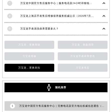
内蒙古自治区呼和浩特市玉泉区大学西街70号华润万象城写字楼（鄂尔多斯大厦）23层2326室（需提前预约）
7
万宝龙中国官方售后服务中心｜服务电话及24小时详细地址权威信息通知（2026年7月最新）
甘肃省兰州市七里河区西津西路16号兰州中心写字楼21层2102室（需提前预约）
重庆市解放碑渝中区民权路28号英利国际金融中心写字楼20层01室（需提前预约）
8
万宝龙上海店手表售后维修保养服务权威公示（2026年7月最新）
黑龙江省大庆市萨尔图区会战大街万宝龙售后服务中心（需提前预约）
黑龙江省鹤岗市向阳区红军路万宝龙售后服务中心（需提前预约）
9
万宝龙手表清洗保养需要多久？
黑龙江省黑河市爱辉区中央街万宝龙售后服务中心（需提前预约）
黑龙江省鸡西市鸡冠区红军路万宝龙售后服务中心（需提前预约）
万宝龙，更换表链
万宝龙，表盘清理
黑龙江省佳木斯市向阳区长安路万宝龙售后服务中心（需提前预约）
黑龙江省牡丹江市东安区太平路万宝龙售后服务中心（需提前预约）
万宝龙维修
万宝龙手表表带变色
黑龙江省七台河市桃山区大同街万宝龙售后服务中心（需提前预约）
万宝龙，更换表扣
万宝龙售后
黑龙江省齐齐哈尔市龙沙区龙华路万宝龙售后服务中心（需提前预约）
黑龙江省双鸭山市尖山区新兴大街万宝龙售后服务中心（需提前预约）
黑龙江省绥化市北林区新华街与康庄路交叉口万宝龙售后服务中心（需提前预约）
随机推荐
黑龙江省伊春市伊美区通河路万宝龙售后服务中心（需提前预约）
吉林省白城市洮北区明仁南街万宝龙售后服务中心（需提前预约）
吉林省白山市浑江区浑江大街万宝龙售后服务中心（需提前预约）
1
万宝龙中国官方售后服务中心｜完整电话及官方地址权威信息通告（2026年7月最新）