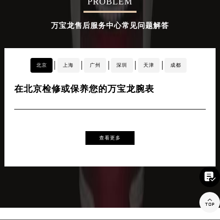
PROBLEM
辽宁省盘锦市兴隆台区石油大街万宝龙售后服务中心（需提前预约）
辽宁省铁岭市银州区南马路万宝龙售后服务中心（需提前预约）
万宝龙售后服务中心常见问题解答
辽宁省营口市站前区市府路与渤海大街交叉口万宝龙售后服务中心（需提前预约）
辽宁省沈阳市沈河区中街路137号亨得利名表维修授权店1楼万宝龙售后服务中心（需提前预约）
辽宁省沈阳市沈河区中街路83号亨得利名表维修授权店1楼万宝龙售后服务中心（需提前预约）
北京
上海
广州
深圳
天津
成都
北京市朝阳区建国门外大街甲6号华熙国际中心D座11层1102室万宝龙售后服务中心（北京总部）（需提前预约）
北京市东城区东长安街1号王府井东方广场W3座6层602室万宝龙售后服务中心（需提前预约）
在北京检修或保养您的万宝龙腕表
在
河北省保定市竞秀区朝阳北大街北国先天下万宝龙售后服务中心（需提前预约）
内蒙古自治区阿拉善盟市左旗土尔扈特大街万宝龙售后服务中心（需提前预约）
内蒙古自治区巴彦淖尔市临河区新华街万宝龙售后服务中心（需提前预约）
内蒙古自治区包头市青山区幸福路甲3号王府井百货名表维修万宝龙售后服务中心（需提前预约）
查看更多
内蒙古自治区赤峰市红山区哈达街万宝龙售后服务中心（需提前预约）
内蒙古自治区鄂尔多斯市东胜区伊金霍洛街万宝龙售后服务中心（需提前预约）

内蒙古自治区呼伦贝尔市海拉尔区中央街万宝龙售后服务中心（需提前预约）

内蒙古自治区通辽市科尔沁区明仁大街万宝龙售后服务中心（需提前预约）
内蒙古自治区乌海市海勃湾区人民南路万宝龙售后服务中心（需提前预约）