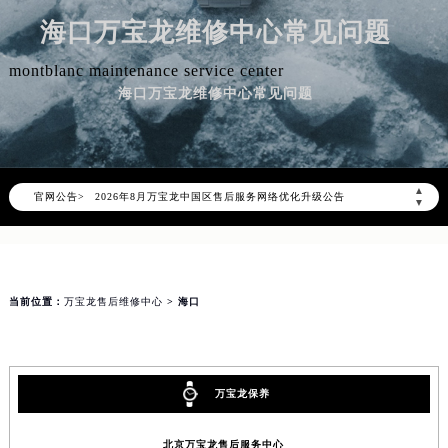
海口万宝龙维修中心常见问题
montblanc maintenance service center
海口万宝龙维修中心常见问题
2026年8月万宝龙中国区售后服务网络优化升级公告
▲
官网公告>
2026年8月万宝龙全国官方售后客户服务热线：400-006-0073
▼
万宝龙官方全国统一服务热线400-006-0073，服务覆盖中国大陆、香港、澳门、台湾全部区域（非大陆需加拨“+86”）
2026年8月万宝龙售后服务中心最新网点地址：
北京市朝阳区建国门外大街甲6号华熙国际中心写字楼D座11层1102室（北京总部）（需提前预约）
当前位置：
万宝龙售后维修中心
> 海口
北京市东城区东长安街1号东方广场写字楼W3座6层602室（需提前预约）
天津市和平区赤峰道136号天津国际金融中心写字楼26层2603室（需提前预约）
上海市徐汇区虹桥路3号港汇中心写字楼2座37层3705室（需提前预约）
上海市黄浦区南京东路299号宏伊国际广场写字楼8层806室（需提前预约）
万宝龙保养
南京市秦淮区中山南路1号（新街口）南京中心写字楼22层C1-1室（需提前预约）