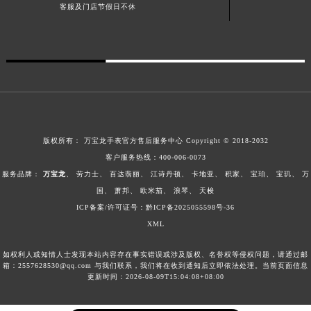
客服在线：08:00-22:00（节假日正常营业）
安徽省蚌埠市蚌山区淮河路万宝龙售后服务中心（需提前预约）
客服及门店节假日不休
安徽省亳州市谯城区魏武大道万宝龙售后服务中心（需提前预约）
安徽省池州市贵池区长江路万宝龙售后服务中心（需提前预约）
安徽省滁州市琅琊区南谯北路万宝龙售后服务中心（需提前预约）
安徽省阜阳市颍州区颍州北路万宝龙售后服务中心（需提前预约）
安徽省淮北市相山区淮海路万宝龙售后服务中心（需提前预约）
安徽省淮南市田家庵区国庆中路万宝龙售后服务中心（需提前预约）
安徽省黄山市屯溪区黄山西路万宝龙售后服务中心（需提前预约）
版权所有：
万宝龙手表官方售后服务中心
Copyright © 2018-2032
安徽省六安市金安区解放中路万宝龙售后服务中心（需提前预约）
客户服务热线：
400-006-0073
服务品牌：
万宝龙
、
劳力士
、
百达翡丽
、
江诗丹顿
、
卡地亚
、
积家
、
宝珀
、
宝玑
、
万
安徽省马鞍山市雨山区湖南西路万宝龙售后服务中心（需提前预约）
国
、
萧邦
、
欧米茄
、
浪琴
、
天梭
安徽省宿州市埇桥区人民中路万宝龙售后服务中心（需提前预约）
ICP备案/许可证号：黔ICP备2025055598号-36
安徽省铜陵市铜官区石城大道万宝龙售后服务中心（需提前预约）
XML
安徽省芜湖市镜湖区中山路步行街万宝龙售后服务中心（需提前预约）
安徽省宣城市宣州区叠嶂西路万宝龙售后服务中心（需提前预约）
如权利人或知情人士发现本站内容存在事实错误或涉及版权、名誉权等侵权问题，请通过邮
箱：2557628530@qq.com 与我们联系，我们将在收到通知后立即依法处理。当前页面信息
福建省龙岩市新罗区九一南路万宝龙售后服务中心（需提前预约）
更新时间：2026-08-09T15:04:08+08:00
福建省南平市建阳区人民西路万宝龙售后服务中心（需提前预约）